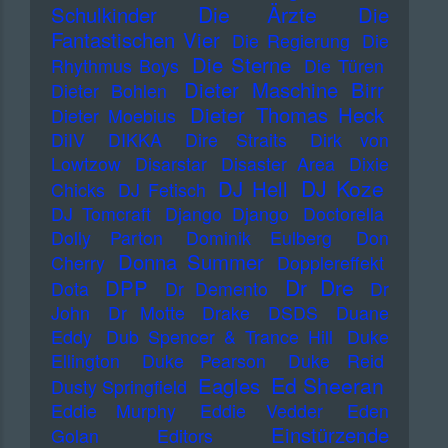
Die Ärzte
Schulkinder
Die
Fantastischen Vier
Die Regierung
Die
Die Sterne
Rhythmus Boys
Die Türen
Dieter Maschine Birr
Dieter Bohlen
Dieter Thomas Heck
Dieter Moebius
DiIV
DIKKA
Dire Straits
Dirk von
Lowtzow
Disarstar
Disaster Area
Dixie
DJ Koze
DJ Hell
Chicks
DJ Fetisch
DJ Tomcraft
Django Django
Doctorella
Dolly Parton
Dominik Eulberg
Don
Donna Summer
Cherry
Dopplereffekt
Dr Dre
DPP
Dota
Dr Demento
Dr
John
Dr Motte
Drake
DSDS
Duane
Eddy
Dub Spencer & Trance Hill
Duke
Ellington
Duke Pearson
Duke Reid
Ed Sheeran
Eagles
Dusty Springfield
Eddie Murphy
Eddie Vedder
Eden
Einstürzende
Golan
Editors