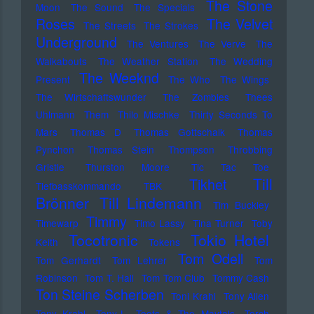
The Stone
Moon
The Sound
The Specials
Roses
The Velvet
The Streets
The Strokes
Underground
The Ventures
The Verve
The
Walkabouts
The Weather Station
The Wedding
The Weeknd
Present
The Who
The Wings
The Wirtschaftswunder
The Zombies
Thees
Uhlmann
Them
Thilo Mischke
Thirty Seconds To
Mars
Thomas D
Thomas Gottschalk
Thomas
Pynchon
Thomas Stein
Thompson
Throbbing
Gristle
Thurston Moore
Tic Tac Toe
Till
Tikhet
Tiefbasskommando TBK
Brönner
Till Lindemann
Tim Buckley
Timmy
Timewarp
Timo Lassy
Tina Turner
Toby
Tocotronic
Tokio Hotel
Keith
Tokens
Tom Odell
Tom Gerhardt
Tom Lehrer
Tom
Robinson
Tom T. Hall
Tom Tom Club
Tommy Cash
Ton Steine Scherben
Toni Krahl
Tony Allen
Tony Krahl
Tony-L
Toots & The Maytals
Torch