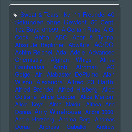
40
Sweat & Tears
!K7
11 Freunde
Sekunden ohne Gewicht
50 Cent
102 Boyz
01099
A Certain Ratio
A.G.
Abba
Cook
ABC
Abor & Tynna
AC/DC
Absolute Beginner
Abwärts
Advanced
Achim Reichel
Ada
Adele
Chemistry
Afghan Whigs
Afrika
Bambaataa
Afrob
Afroman
AG
Geige
Air
Alabaster DePlume
Alan
Alfred 23 Harth
Wilson
Alexandra
Alfred Brendel
Alfred Hilsberg
Alice
Alice Cooper
Coltrane
Alice Merton
Alicia Keys
Alma Naidu
Althea And
Amy Winehouse
Donna
Andre 3000
Andre Herzberg
Andrea Berg
Andreas
Dorau
Andreas Gabalier
Andrew