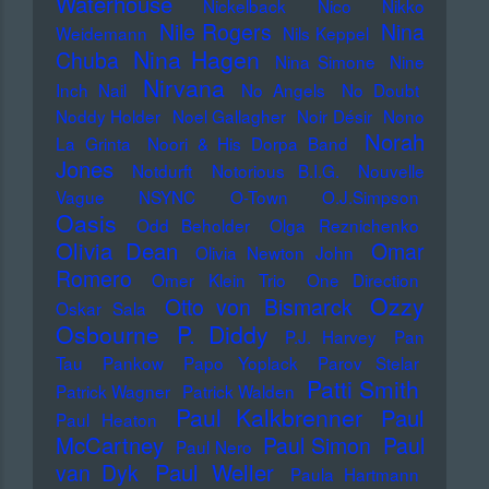
Waterhouse
Nickelback
Nico
Nikko
Nile Rogers
Nina
Weidemann
Nils Keppel
Nina Hagen
Chuba
Nina Simone
Nine
Nirvana
Inch Nail
No Angels
No Doubt
Noddy Holder
Noel Gallagher
Noir Désir
Nono
Norah
La Grinta
Noori & His Dorpa Band
Jones
Notdurft
Notorious B.I.G.
Nouvelle
Vague
NSYNC
O-Town
O.J.Simpson
Oasis
Odd Beholder
Olga Reznichenko
Olivia Dean
Omar
Olivia Newton John
Romero
Omer Klein Trio
One Direction
Ozzy
Otto von Bismarck
Oskar Sala
Osbourne
P. Diddy
P.J. Harvey
Pan
Tau
Pankow
Papo Yoplack
Parov Stelar
Patti Smith
Patrick Wagner
Patrick Walden
Paul Kalkbrenner
Paul
Paul Heaton
McCartney
Paul Simon
Paul
Paul Nero
Paul Weller
van Dyk
Paula Hartmann