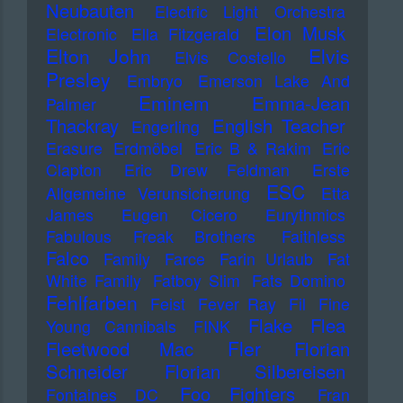
Neubauten
Electric Light Orchestra
Elon Musk
Electronic
Ella Fitzgerald
Elton John
Elvis
Elvis Costello
Presley
Embryo
Emerson Lake And
Eminem
Emma-Jean
Palmer
Thackray
English Teacher
Engerling
Erasure
Erdmöbel
Eric B & Rakim
Eric
Clapton
Eric Drew Feldman
Erste
ESC
Allgemeine Verunsicherung
Etta
James
Eugen Cicero
Eurythmics
Fabulous Freak Brothers
Faithless
Falco
Family
Farce
Farin Urlaub
Fat
White Family
Fatboy Slim
Fats Domino
Fehlfarben
Feist
Fever Ray
Fil
Fine
Flake
Flea
Young Cannibals
FINK
Fler
Fleetwood Mac
Florian
Schneider
Florian Silbereisen
Foo Fighters
Fontaines DC
Fran