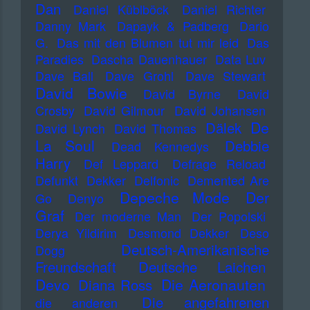
Dan
Daniel Küblböck
Daniel Richter
Danny Mark
Dapayk & Padberg
Dario
G.
Das mit den Blumen tut mir leid
Das
Paradies
Dascha Dauenhauer
Data Luv
Dave Ball
Dave Grohl
Dave Stewart
David Bowie
David Byrne
David
Crosby
David Gilmour
David Johansen
De
Dälek
David Lynch
David Thomas
La Soul
Debbie
Dead Kennedys
Harry
Def Leppard
Defrage Reload
Defunkt
Dekker
Delfonic
Demented Are
Depeche Mode
Der
Go
Denyo
Graf
Der moderne Man
Der Popolski
Derya Yildirim
Desmond Dekker
Deso
Deutsch-Amerikanische
Dogg
Freundschaft
Deutsche Laichen
Devo
Die Aeronauten
Diana Ross
Die angefahrenen
die anderen