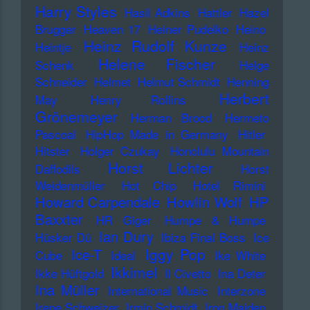
Harry Styles
Hasil Adkins
Hattler
Hazel
Brugger
Heaven 17
Heiner Pudelko
Heino
Heinz Rudolf Kunze
Heintje
Heinz
Helene Fischer
Schenk
Helge
Schneider
Helmet
Helmut Schmidt
Henning
Herbert
May
Henry Rollins
Grönemeyer
Herman Brood
Hermeto
Pascoal
HipHop Made in Germany
Hitler
Hitster
Holger Czukay
Honolulu Mountain
Horst Lichter
Daffodils
Horst
Weidenmüller
Hot Chip
Hotel Rimini
Howard Carpendale
Howlin Wolf
HP
Baxxter
HR Giger
Humpe & Humpe
Ian Dury
Hüsker Dü
Ibiza Final Boss
Ice
Iggy Pop
Ice-T
Cube
Ideal
Ike White
Ikkimel
Ikke Hüftgold
Il Civetto
Ina Deter
Ina Müller
International Music
Interzone
Irene Schweizer
Irmin Schmidt
Iron Maiden