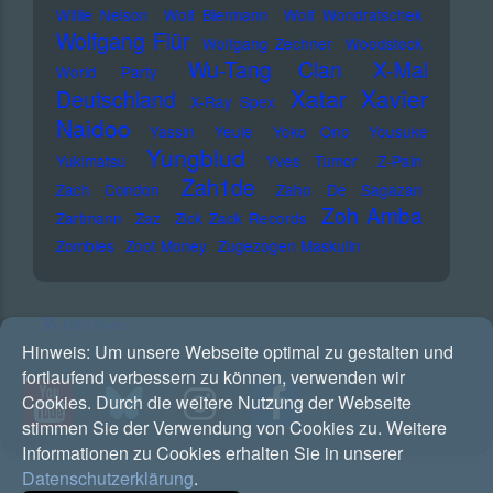
Willie Nelson
Wolf Biermann
Wolf Wondratschek
Wolfgang Flür
Wolfgang Zechner
Woodstock
Wu-Tang Clan
X-Mal
World Party
Xatar
Xavier
Deutschland
X-Ray Spex
Naidoo
Yassin
Yeule
Yoko Ono
Yousuke
Yungblud
Yukimatsu
Yves Tumor
Z-Pain
Zah1de
Zach Condon
Zaho De Sagazan
Zoh Amba
Zartmann
Zaz
Zick Zack Records
Zombies
Zoot Money
Zugezogen Maskulin
RSS Feed
Hinweis:
Um unsere Webseite optimal zu gestalten und
fortlaufend verbessern zu können, verwenden wir
Cookies. Durch die weitere Nutzung der Webseite
stimmen Sie der Verwendung von Cookies zu. Weitere
Informationen zu Cookies erhalten Sie in unserer
Datenschutzerklärung
.