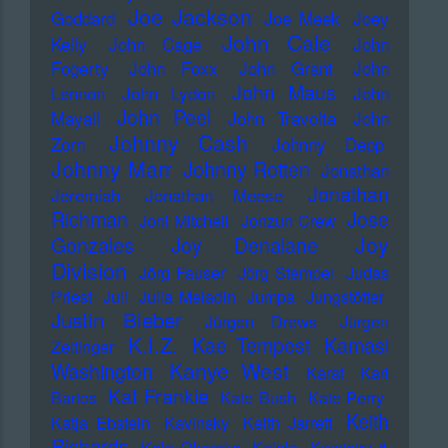
Joe Jackson
Goddard
Joe Meek
Joey
John Cale
Kelly
John Cage
John
Fogerty
John Foxx
John Grant
John
John Maus
Lennon
John Lydon
John
John Peel
Mayall
John Travolta
John
Johnny Cash
Zorn
Johnny Depp
Johnny Marr
Johnny Rotten
Jonathan
Jonathan
Jeremiah
Jonathan Meese
Richman
Jose
Joni Mitchell
Jonzun Crew
Joy
Gonzales
Joy Denalane
Division
Jörg Fauser
Jörg Stempel
Judas
Priest
Juli
Julia Meladin
Jumpa
Jungstötter
Justin Bieber
Jürgen Drews
Jürgen
K.I.Z.
Kae Tempest
Kamasi
Zeltinger
Kanye West
Washington
Karat
Karl
Kat Frankie
Bartos
Kate Bush
Kate Perry
Keith
Katja Ebstein
Kavinsky
Keith Jarrett
Richards
Kele Okereke
Kelela
Kemistry &