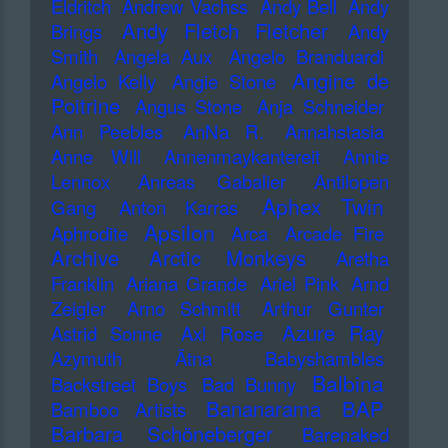
Eldritch
Andrew Vachss
Andy Bell
Andy
Andy Fletch Fletcher
Brings
Andy
Smith
Angela Aux
Angelo Branduardi
Angine de
Angelo Kelly
Angie Stone
Poitrine
Angus Stone
Anja Schneider
Ann Peebles
AnNa R.
Annahstasia
Anne Will
Annenmaykantereit
Annie
Lennox
Anreas Gabalier
Antilopen
Aphex Twin
Gang
Anton Karras
Apsilon
Aphrodite
Arca
Arcade Fire
Archive
Arctic Monkeys
Aretha
Franklin
Ariana Grande
Ariel Pink
Arnd
Zeigler
Arno Schmitt
Arthur Gunter
Azure Ray
Astrid Sonne
Axl Rose
Azymuth
Ätna
Babyshambles
Balbina
Backstreet Boys
Bad Bunny
Bananarama
BAP
Bamboo Artists
Barbara Schöneberger
Barenaked