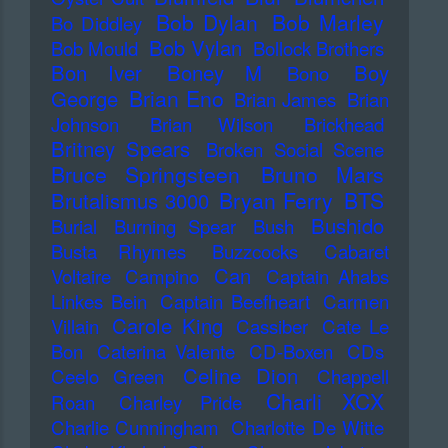
Bob Dylan
Bob Marley
Bo Diddley
Bob Vylan
Bob Mould
Bollock Brothers
Bon Iver
Boney M
Boy
Bono
Brian Eno
George
Brian James
Brian
Johnson
Brian Wilson
Brickhead
Britney Spears
Broken Social Scene
Bruce Springsteen
Bruno Mars
Bryan Ferry
BTS
Brutalismus 3000
Bushido
Burial
Burning Spear
Bush
Busta Rhymes
Buzzcocks
Cabaret
Can
Voltaire
Campino
Captain Ahabs
Linkes Bein
Captain Beefheart
Carmen
Carole King
Villain
Cassiber
Cate Le
Bon
Caterina Valente
CD-Boxen
CDs
Celine Dion
Ceelo Green
Chappell
Charli XCX
Roan
Charley Pride
Charlie Cunningham
Charlotte De Witte