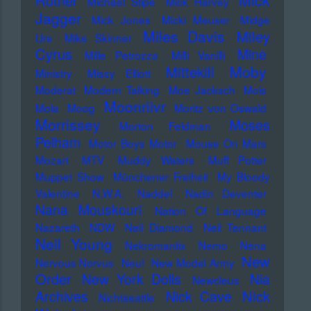
Mick
Rother
Michael Stipe
Mick Harvey
Jagger
Mick Jones
Micki Meuser
Midge
Miles Davis
Miley
Ure
Mike Skinner
Cyrus
Mine
Mille Petrozza
Milli Vanilli
Moby
Mittekill
Ministry
Missy Elliott
Moderat
Modern Talking
Moe Jacksch
Mois
Moonriivr
Mola
Moog
Moritz von Oswald
Morrissey
Moses
Morton Feldman
Pelham
Motor Boys Motor
Mouse On Mars
Mozart
MTV
Muddy Waters
Muff Potter
Muppet Show
Münchener Freiheit
My Bloody
Valentine
N.W.A.
Naddel
Nadin Deventer
Nana Mouskouri
Nation Of Language
Nazareth
NDW
Neil Diamond
Neil Tennant
Neil Young
Nekromantix
Nemo
Nena
New
Nervous Norvus
Neu!
New Model Army
Order
New York Dolls
Nia
Newcleus
Nick
Archives
Nick Cave
Nichtseattle