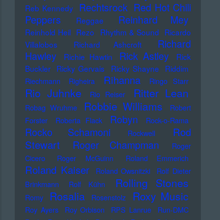
Rechtsrock
Red Hot Chili
Reb Kennedy
Peppers
Reinhard Mey
Reggae
Reinhold Heil
Rezo
Rhythm & Sound
Ricardo
Richard
Villalobos
Richard Ashcroft
Hawley
Rick Astley
Richie Hawtin
Rick
Buckler
Ricky Gervais
Ricky Shayne
Riddim
Rihanna
Riechmann
Righeira
Ringo Starr
Rio Juhnke
Ritter Lean
Rio Reiser
Robbie Williams
Robag Wruhme
Robert
Robyn
Forster
Roberta Flack
Rock-o-Rama
Rod
Rocko Schamoni
Rockwell
Stewart
Roger Champman
Roger
Cicero
Roger McGuinn
Roland Emmerich
Roland Kaiser
Roland Owsnitzki
Rolf Dieter
Rolling Stones
Brinkmann
Rolf Kühn
Rosalia
Roxy Music
Romy
Rosenstolz
Roy Ayers
Roy Orbison
RPS Lanrue
Run-DMC