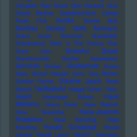
Campbell
Glen Gould
Glen Hansard
GLS
Gnarls Barkley
Goebbels/Harth
Golden
Goldie
Pudel Club
Goodie Mob
Gorillaz
Gossip
Götz Alsmann
Grace Jones
Grammys
Grandaddy
Grandmaster Flash & The Furious Five
Grateful Dead
Grant Hart
Grenzkontrolle
Grether Schwestern
Grim104
Grobschnitt
Grimes
Guano
Apes
Gunter Hampel
Guru
Guy Ritchie
Günther Jauch
Günther Fischer
Gwen
Haftbefehl
Stefani
Haggai Cohen
Haim
Haiyti
Hank
Hamburger Schule
Williams
Hanns Eisler
Hans Reichel
Hans-Joachim
Hans Rosenthal
Roedelius
Haoe Kerkeling
Hape
Harald Grosskopf
Kerkeling
Harald
Juhnke
Harald Lesch
Hard-Fi
Harmonia