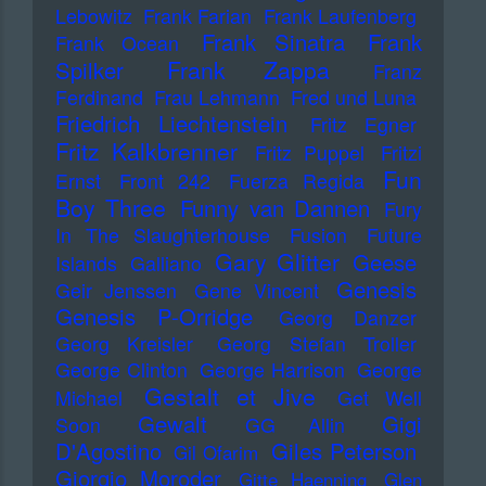
Lebowitz
Frank Farian
Frank Laufenberg
Frank Sinatra
Frank
Frank Ocean
Frank Zappa
Spilker
Franz
Ferdinand
Frau Lehmann
Fred und Luna
Friedrich Liechtenstein
Fritz Egner
Fritz Kalkbrenner
Fritz Puppel
Fritzi
Fun
Ernst
Front 242
Fuerza Regida
Boy Three
Funny van Dannen
Fury
In The Slaughterhouse
Fusion
Future
Gary Glitter
Geese
Islands
Galliano
Genesis
Geir Jenssen
Gene Vincent
Genesis P-Orridge
Georg Danzer
Georg Kreisler
Georg Stefan Troller
George Clinton
George Harrison
George
Gestalt et Jive
Michael
Get Well
Gewalt
Gigi
Soon
GG Allin
D'Agostino
Giles Peterson
Gil Ofarim
Giorgio Moroder
Gitte Haenning
Glen