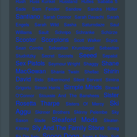
Rush
Russ Kunkel
Russland
Rutles
Sababa 5
Sade
Sam Fender
Sandow
Sandra Hüller
Santiano
Sarah Connor
Sarah Davachi
Sarah
Engels
Sarah Wild
Sasha
Saturndaze
Saul
Williams
Sault
Schnipo Schranke
Schürze
Scorpions
Scooter
Scott Walker
Scycs
Sean Combs
Sebastian Krumbiegel
Sebastian
Seeed
Studnitzky
Secret Secrets
Sepalot
Sex Pistols
Shane
Seymour Wright
Shaggy
MacGowan
Shirin
Shania Twain
Shellac
David
Sido
Silbermond
Silent Servant
Simina
Simple Minds
Grigoriu
Simon Harris
Sinead
Sister
O'Connor
Siouxsie And The Banshees
Ski
Rosetta Tharpe
Sisters Of Mercy
Aggu
Skinner Brothers
Skinny Pelembe
Sky
Sleaford Mods
Saxon
Slade
Sleater-
Sly And The Family Stone
Kinney
Smag
Snoop Dogg
Pa Dig Selv
Soap & Skin
Soft