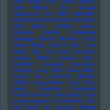
Cheb Khaled
Cher
Cherno Jobatey
Chet Baker
Chic
Chicago
Chilly Gonzales
Underground Duo
Chris Blackwell
Chris Martin
Chris Rea
Chris Watson
Christian Anders
Christiane
Christian Steiffen
Rösinger
Christin Nichols
Christl
Chuck Berry
Cindy & Bert
Circa
City
Waves
Clive Davis
Coachella
Cockney Rebel
Cocteau Twins
Coldplay
Comedian Harmonists
Common
Conny Plank
Cosmic Baby
Courtney Barnett
Cosmic Ear
CRASS
Crazy Horse
Crazy Town
Creedence Clearwater
Cream
Revival
Crutches
Curd Jürgens
Curtis
DAF
Mayfield
Cypress Hill
D3SM6ND
Daft Punk
Danger
Dan Auerbach