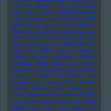
Soft Machine
Cell
Sonic Youth
Sonics
Sophia Kennedy
Sonny Rollins
Soolking
Spliff
South Park
Sparks
Spencer Davis Group
Sprints
Squarepusher
St. Vincent
Station 17
Status Quo
Stephan Sulke
Stephen Luscombe
Steve Albini
Steve Cropper
Steve Miller
Stevie Wonder
Steve Strange
Steven Tyler
Sting
Stieber Twins
Stock Aitken Waterman
Stooges
Stranglers
Stratocaster
Strawberry
Stray Cats
Switchblade
Sufjan Stevens
Sugarhill Gang
Suicidal Tendencies
Sun Diego
Suzi Quatro
Supertramp
Supremes
Sven
Sven Wunder
Marquardt
Sven Tasnadi
Sven-Ake Johansson
SXSW
T-Pain
T.Rex
Talking Heads
Tahnee
Talay Riley
Talk Talk
Taylor
Tangerine Dream
Tanner Adell
Tarwater
Swift
Tears For Fears
Techno-Wikinger
Ted