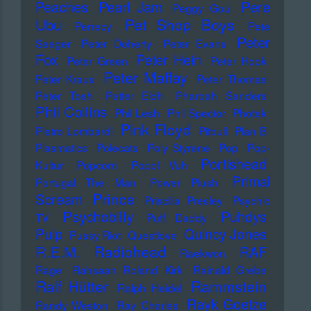
Pere
Peaches
Pearl Jam
Peggy Gou
Pet Shop Boys
Ubu
Perrecy
Pete
Peter
Seeger
Peter Doherty
Peter Evans
Fox
Peter Hein
Peter Green
Peter Hook
Peter Maffay
Peter Kraus
Peter Thomas
Peter Tosh
Petter Eldh
Pharoah Sanders
Phil Collins
Phil Lesh
Phil Spector
Photek
Pink Floyd
Pietro Lombardi
Pitbull
Plan B
Plasmatics
Polecats
Poly Styrene
Pop
Pop-
Portishead
Kultur
Popcorn
Popol Vuh
Primal
Portugal The Man
Power Plush
Prince
Scream
Priscilla Presley
Psychic
Psychobilly
Puhdys
TV
Puff Daddy
Pulp
Quincy Jones
Pussy Riot
Questlove
Radiohead
R.E.M.
RAF
Raekwon
Rage
Rahsaan Roland Kirk
Rainald Grebe
Ralf Hütter
Rammstein
Ralph Heidel
Rayk Goetze
Randy Weston
Ray Charles