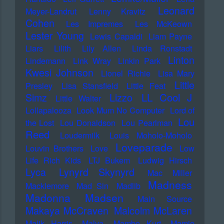
Leonard
Meyer-Landrut
Lenny Kravitz
Cohen
Les Impremes
Les McKeown
Lester Young
Lewis Capaldi
Liam Payne
Liars
Lilith
Lily Allen
Linda Ronstadt
Linton
Lindemann
Link Wray
Linkin Park
Kwesi Johnson
Lionel Richie
Lisa Mary
Little
Presley
Lisa Stansfield
Little Feat
LL Cool J
Simz
Lizzo
Little Walter
Lollapalooza
Look Mum No Computer
Lord of
Lou
the Lost
Lou Donaldson
Lou Pearlman
Reed
Loudermilk
Louis Moholo-Moholo
Loveparade
Louvin Brothers
Love
Low
Life Rich Kids
LTJ Bukem
Ludwig Hirsch
Lyca
Lynyrd Skynyrd
Mac Miller
Madness
Macklemore
Mad Sin
Madlib
Madonna
Madsen
Main Source
Makaya McCraven
Malcolm McLaren
Malik Harris
Malva
Mambo Kurt
Mamie