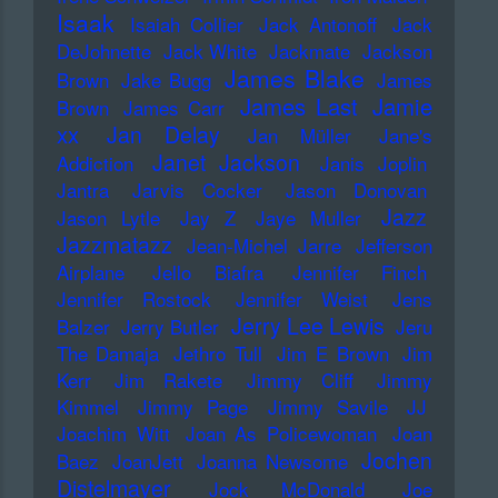
Isaak
Isaiah Collier
Jack Antonoff
Jack
DeJohnette
Jack White
Jackmate
Jackson
James Blake
Brown
Jake Bugg
James
James Last
Jamie
Brown
James Carr
xx
Jan Delay
Jan Müller
Jane's
Janet Jackson
Addiction
Janis Joplin
Jantra
Jarvis Cocker
Jason Donovan
Jazz
Jason Lytle
Jay Z
Jaye Muller
Jazzmatazz
Jean-Michel Jarre
Jefferson
Airplane
Jello Biafra
Jennifer Finch
Jennifer Rostock
Jennifer Weist
Jens
Jerry Lee Lewis
Balzer
Jerry Butler
Jeru
The Damaja
Jethro Tull
Jim E Brown
Jim
Kerr
Jim Rakete
Jimmy Cliff
Jimmy
Kimmel
Jimmy Page
Jimmy Savile
JJ
Joachim Witt
Joan As Policewoman
Joan
Jochen
Baez
JoanJett
Joanna Newsome
Distelmayer
Jock McDonald
Joe