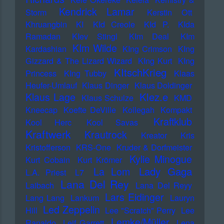
Kendrick Lamar
Storm
Kerstin Ott
Khruangbin
KI
KId Creole
KId P.
KIda
Ramadan
KIev Stingl
KIm Deal
KIm
KIm Wilde
Kardashian
KIng Crimson
KIng
Gizzard & The Lizard Wizard
KIng Kurt
KIng
KItschKrieg
Princess
KIng Tubby
Klaas
Heufer-Umlauf
Klaus Dinger
Klaus Doldinger
Klez.e
Klaus Lage
Klaus Schulze
KMD
Kneecap
Koefte DeVille
Kollegah
Kompakt
Kraftklub
Kool Herc
Kool Savas
Kraftwerk
Krautrock
Kreator
Kris
Kristofferson
KRS-One
Kruder & Dorfmeister
Kylie Minogue
Kurt Cobain
Kurt Krömer
Lady Gaga
La Lom
L.A. Priest
L7
Lana Del Rey
Laibach
Lana Del Reyy
Lars Eidinger
Lang Lang
Lankum
Lauryn
Led Zeppelin
Hill
Lee "Scratch" Perry
Lee
Lemke/Müller
Ranaldo
Leif Garrett
Lena