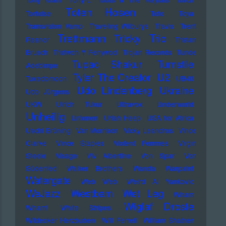
Toten Hosen
Tortoise
Toto
Toya
Transvision Vamp
Traveling Wilburys
Travis
Trent
Trettmann
Trio
Tricky
Reznor
Tristan
Brusch
Tristwch Y Fenywod
Trojan Records
Tunde
Tupac Shakur
Turnstile
Adebimpe
U2
Tyler The Creator
Tuxedomoon
UB40
Udo Lindenberg
Ukraine
Udo Jürgens
UKW
Ulrich Tukur
Ultravox
Underworld
Unheilig
Unionen
Uriah Heep
USA for Africa
Uschi Brüning
Van Morrison
Vicky Leandros
Vince
Clarke
Vince Staples
Violent Femmes
Virgin
Steele
Visage
Viv Albertine
Von Spar
Von
Südenfed
Walker Brothers
Wanda
Warpaint
Watergate
Web Web
Weird Al Yankovic
Westbam
WeJazz
Wet Leg
Wham
Wiglaf Droste
Wham!
White Stripes
Wildecker Herzbuben
Will Ferrell
William Shatner