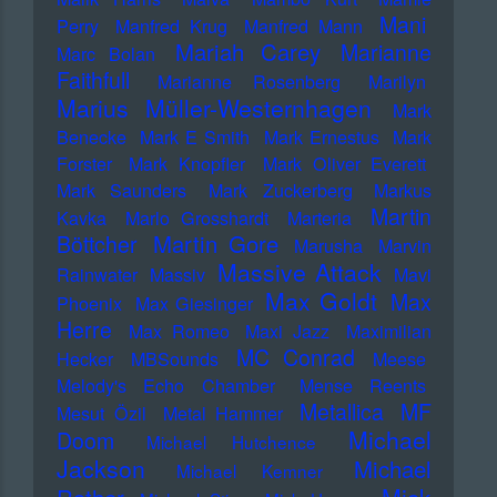
Mani
Perry
Manfred Krug
Manfred Mann
Mariah Carey
Marianne
Marc Bolan
Faithfull
Marianne Rosenberg
Marilyn
Marius Müller-Westernhagen
Mark
Benecke
Mark E Smith
Mark Ernestus
Mark
Forster
Mark Knopfler
Mark Oliver Everett
Mark Saunders
Mark Zuckerberg
Markus
Martin
Kavka
Marlo Grosshardt
Marteria
Martin Gore
Böttcher
Marusha
Marvin
Massive Attack
Rainwater
Massiv
Mavi
Max Goldt
Max
Phoenix
Max Giesinger
Herre
Max Romeo
Maxi Jazz
Maximilian
MC Conrad
Hecker
MBSounds
Meese
Melody's Echo Chamber
Mense Reents
Metallica
MF
Mesut Özil
Metal Hammer
Michael
Doom
Michael Hutchence
Jackson
Michael
Michael Kemner