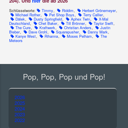
204). Und
hier
die ab 2026
Schlüsselworte:
Timmy
,
Riddim
,
Herbert Grönemeyer
,
Michael Rother
,
Pet Shop Boys
,
Terry Callier
,
Dälek
,
Dusty Springfield
,
Aphex Twin
,
X-Mal
Deutschland
,
Chet Baker
,
Till Brönner
,
Taylor Swift
,
The Cure
,
Kraftwerk
,
Christian Anders
,
Justin
Bieber
,
Dave Grohl
,
Squarepusher
,
Danny Mark
,
Kanye West
,
Rihanna
,
Moses Pelham
,
The
Meteors
Pop, Pop, Pop und Pop!
2026
2025
2024
2023
2022