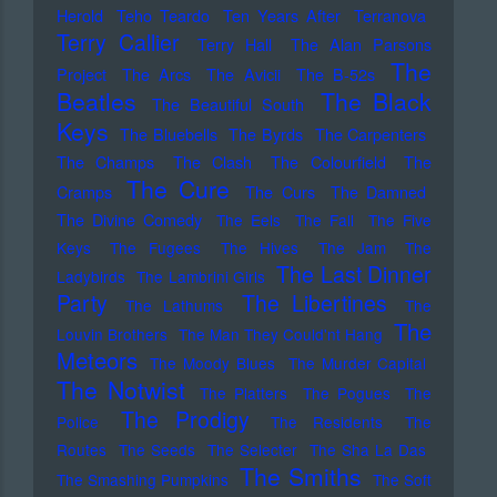
Herold
Teho Teardo
Ten Years After
Terranova
Terry Callier
Terry Hall
The Alan Parsons
The
Project
The Arcs
The Avicii
The B-52s
Beatles
The Black
The Beautiful South
Keys
The Bluebells
The Byrds
The Carpenters
The Champs
The Clash
The Colourfield
The
The Cure
Cramps
The Curs
The Damned
The Divine Comedy
The Eels
The Fall
The Five
Keys
The Fugees
The Hives
The Jam
The
The Last Dinner
Ladybirds
The Lambrini Girls
Party
The Libertines
The Lathums
The
The
Louvin Brothers
The Man They Could'nt Hang
Meteors
The Moody Blues
The Murder Capital
The Notwist
The Platters
The Pogues
The
The Prodigy
Police
The Residents
The
Routes
The Seeds
The Selecter
The Sha La Das
The Smiths
The Smashing Pumpkins
The Soft