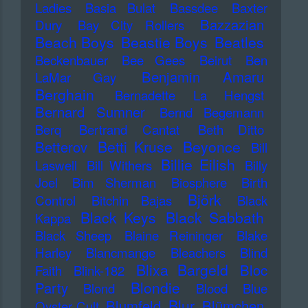
Ladies
Basia Bulat
Bassdee
Baxter
Bazzazian
Dury
Bay City Rollers
Beach Boys
Beastie Boys
Beatles
Beckenbauer
Bee Gees
Beirut
Ben
Benjamin Amaru
LaMar Gay
Berghain
Bernadette La Hengst
Bernard Sumner
Bernd Begemann
Berq
Bertrand Cantat
Beth Ditto
Betti Kruse
Beyonce
Betterov
Bill
Billie Eilish
Laswell
Bill Withers
Billy
Joel
Bim Sherman
Biosphere
Birth
Björk
Control
Bitchin Bajas
Black
Black Keys
Black Sabbath
Kappa
Black Sheep
Blaine Reininger
Blake
Harley
Blancmange
Bleachers
Blind
Blixa Bargeld
Bloc
Faith
Blink-182
Blondie
Party
Blond
Blood
Blue
Blur
Blumfeld
Blümchen
Oyster Cult