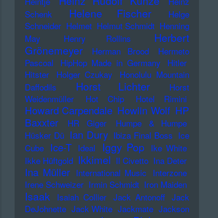
Heinz Rudolf Kunze
Heintje
Heinz
Helene Fischer
Schenk
Helge
Schneider
Helmet
Helmut Schmidt
Henning
Herbert
May
Henry Rollins
Grönemeyer
Herman Brood
Hermeto
Pascoal
HipHop Made in Germany
Hitler
Hitster
Holger Czukay
Honolulu Mountain
Horst Lichter
Daffodils
Horst
Weidenmüller
Hot Chip
Hotel Rimini
Howard Carpendale
Howlin Wolf
HP
Baxxter
HR Giger
Humpe & Humpe
Ian Dury
Hüsker Dü
Ibiza Final Boss
Ice
Iggy Pop
Ice-T
Cube
Ideal
Ike White
Ikkimel
Ikke Hüftgold
Il Civetto
Ina Deter
Ina Müller
International Music
Interzone
Irene Schweizer
Irmin Schmidt
Iron Maiden
Isaak
Isaiah Collier
Jack Antonoff
Jack
DeJohnette
Jack White
Jackmate
Jackson