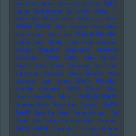
Spliff
South Park
Sparks
Spencer Davis Group
Sprints
Squarepusher
St. Vincent
Station 17
Status Quo
Stephan Sulke
Stephen Luscombe
Steve Albini
Steve Cropper
Steve Miller
Stevie Wonder
Steve Strange
Steven Tyler
Sting
Stieber Twins
Stock Aitken Waterman
Stooges
Stranglers
Stratocaster
Strawberry
Stray Cats
Switchblade
Sufjan Stevens
Sugarhill Gang
Suicidal Tendencies
Sun Diego
Suzi Quatro
Supertramp
Supremes
Sven
Sven Wunder
Marquardt
Sven Tasnadi
Sven-Ake Johansson
SXSW
T-Pain
T.Rex
Talking Heads
Tahnee
Talay Riley
Talk Talk
Taylor
Tangerine Dream
Tanner Adell
Tarwater
Swift
Tears For Fears
Techno-Wikinger
Ted
Herold
Teho Teardo
Ten Years After
Terranova
Terry Callier
Terry Hall
The Alan Parsons
The