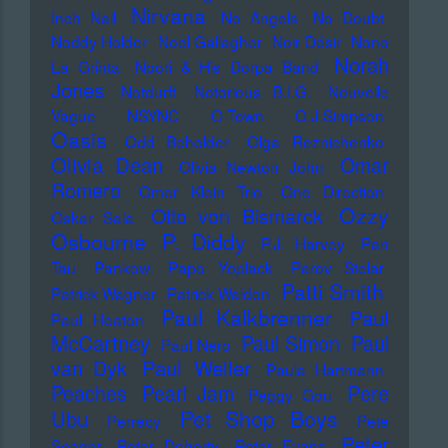
Nirvana
Inch Nail
No Angels
No Doubt
Noddy Holder
Noel Gallagher
Noir Désir
Nono
Norah
La Grinta
Noori & His Dorpa Band
Jones
Notdurft
Notorious B.I.G.
Nouvelle
Vague
NSYNC
O-Town
O.J.Simpson
Oasis
Odd Beholder
Olga Reznichenko
Olivia Dean
Omar
Olivia Newton John
Romero
Omer Klein Trio
One Direction
Ozzy
Otto von Bismarck
Oskar Sala
Osbourne
P. Diddy
P.J. Harvey
Pan
Tau
Pankow
Papo Yoplack
Parov Stelar
Patti Smith
Patrick Wagner
Patrick Walden
Paul Kalkbrenner
Paul
Paul Heaton
McCartney
Paul Simon
Paul
Paul Nero
Paul Weller
van Dyk
Paula Hartmann
Pere
Peaches
Pearl Jam
Peggy Gou
Pet Shop Boys
Ubu
Perrecy
Pete
Peter
Seeger
Peter Doherty
Peter Evans