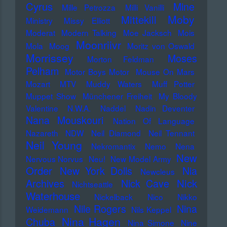
Cyrus
Mine
Mille Petrozza
Milli Vanilli
Moby
Mittekill
Ministry
Missy Elliott
Moderat
Modern Talking
Moe Jacksch
Mois
Moonriivr
Mola
Moog
Moritz von Oswald
Morrissey
Moses
Morton Feldman
Pelham
Motor Boys Motor
Mouse On Mars
Mozart
MTV
Muddy Waters
Muff Potter
Muppet Show
Münchener Freiheit
My Bloody
Valentine
N.W.A.
Naddel
Nadin Deventer
Nana Mouskouri
Nation Of Language
Nazareth
NDW
Neil Diamond
Neil Tennant
Neil Young
Nekromantix
Nemo
Nena
New
Nervous Norvus
Neu!
New Model Army
Order
New York Dolls
Nia
Newcleus
Nick
Archives
Nick Cave
Nichtseattle
Waterhouse
Nickelback
Nico
Nikko
Nile Rogers
Nina
Weidemann
Nils Keppel
Nina Hagen
Chuba
Nina Simone
Nine