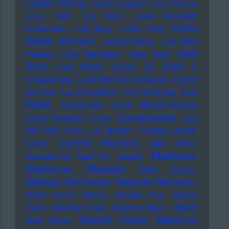
Lester Young
Lewis Capaldi
Liam Payne
Liars
Lilith
Lily Allen
Linda Ronstadt
Linton
Lindemann
Link Wray
Linkin Park
Kwesi Johnson
Lionel Richie
Lisa Mary
Little
Presley
Lisa Stansfield
Little Feat
LL Cool J
Simz
Lizzo
Little Walter
Lollapalooza
Look Mum No Computer
Lord of
Lou
the Lost
Lou Donaldson
Lou Pearlman
Reed
Loudermilk
Louis Moholo-Moholo
Loveparade
Louvin Brothers
Love
Low
Life Rich Kids
LTJ Bukem
Ludwig Hirsch
Lyca
Lynyrd Skynyrd
Mac Miller
Madness
Macklemore
Mad Sin
Madlib
Madonna
Madsen
Main Source
Makaya McCraven
Malcolm McLaren
Malik Harris
Malva
Mambo Kurt
Mamie
Mani
Perry
Manfred Krug
Manfred Mann
Mariah Carey
Marianne
Marc Bolan