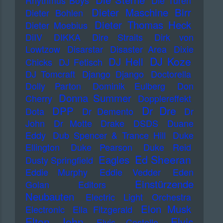
Rhythmus Boys
Die Türen
Dieter Maschine Birr
Dieter Bohlen
Dieter Thomas Heck
Dieter Moebius
DiIV
DIKKA
Dire Straits
Dirk von
Lowtzow
Disarstar
Disaster Area
Dixie
DJ Koze
DJ Hell
Chicks
DJ Fetisch
DJ Tomcraft
Django Django
Doctorella
Dolly Parton
Dominik Eulberg
Don
Donna Summer
Cherry
Dopplereffekt
Dr Dre
DPP
Dota
Dr Demento
Dr
John
Dr Motte
Drake
DSDS
Duane
Eddy
Dub Spencer & Trance Hill
Duke
Ellington
Duke Pearson
Duke Reid
Ed Sheeran
Eagles
Dusty Springfield
Eddie Murphy
Eddie Vedder
Eden
Einstürzende
Golan
Editors
Neubauten
Electric Light Orchestra
Elon Musk
Electronic
Ella Fitzgerald
Elton John
Elvis
Elvis Costello