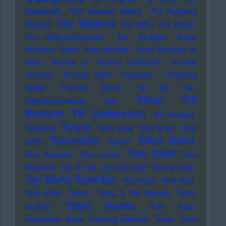
Walkabouts
The Weather Station
The Wedding
The Weeknd
Present
The Who
The Wings
The Wirtschaftswunder
The Zombies
Thees
Uhlmann
Them
Thilo Mischke
Thirty Seconds To
Mars
Thomas D
Thomas Gottschalk
Thomas
Pynchon
Thomas Stein
Thompson
Throbbing
Gristle
Thurston Moore
Tic Tac Toe
Till
Tikhet
Tiefbasskommando TBK
Brönner
Till Lindemann
Tim Buckley
Timmy
Timewarp
Timo Lassy
Tina Turner
Toby
Tocotronic
Tokio Hotel
Keith
Tokens
Tom Odell
Tom Gerhardt
Tom Lehrer
Tom
Robinson
Tom T. Hall
Tom Tom Club
Tommy Cash
Ton Steine Scherben
Toni Krahl
Tony Allen
Tony Krahl
Tony-L
Toots & The Maytals
Torch
Toten Hosen
Tortoise
Toto
Toya
Transvision Vamp
Traveling Wilburys
Travis
Trent