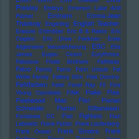
Presley
Embryo
Emerson Lake And
Eminem
Emma-Jean
Palmer
Thackray
English Teacher
Engerling
Erasure
Erdmöbel
Eric B & Rakim
Eric
Clapton
Eric Drew Feldman
Erste
ESC
Allgemeine Verunsicherung
Etta
James
Eugen Cicero
Eurythmics
Fabulous Freak Brothers
Faithless
Falco
Family
Farce
Farin Urlaub
Fat
White Family
Fatboy Slim
Fats Domino
Fehlfarben
Feist
Fever Ray
Fil
Fine
Flake
Flea
Young Cannibals
FINK
Fler
Fleetwood Mac
Florian
Schneider
Florian Silbereisen
Foo Fighters
Fontaines DC
Fran
Lebowitz
Frank Farian
Frank Laufenberg
Frank Sinatra
Frank
Frank Ocean
Frank Zappa
Spilker