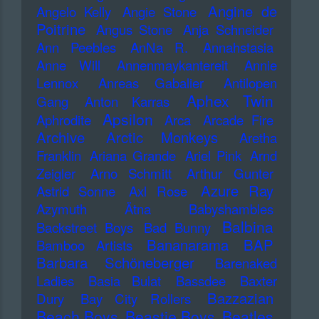
Angine de
Angelo Kelly
Angie Stone
Poitrine
Angus Stone
Anja Schneider
Ann Peebles
AnNa R.
Annahstasia
Anne Will
Annenmaykantereit
Annie
Lennox
Anreas Gabalier
Antilopen
Aphex Twin
Gang
Anton Karras
Apsilon
Aphrodite
Arca
Arcade Fire
Archive
Arctic Monkeys
Aretha
Franklin
Ariana Grande
Ariel Pink
Arnd
Zeigler
Arno Schmitt
Arthur Gunter
Azure Ray
Astrid Sonne
Axl Rose
Azymuth
Ätna
Babyshambles
Balbina
Backstreet Boys
Bad Bunny
Bananarama
BAP
Bamboo Artists
Barbara Schöneberger
Barenaked
Ladies
Basia Bulat
Bassdee
Baxter
Bazzazian
Dury
Bay City Rollers
Beach Boys
Beastie Boys
Beatles