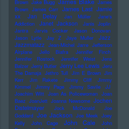
James Blake
Brown
Jake Bugg
James
James Last
Jamie
Brown
James Carr
xx
Jan Delay
Jan Müller
Jane's
Janet Jackson
Addiction
Janis Joplin
Jantra
Jarvis Cocker
Jason Donovan
Jazz
Jason Lytle
Jay Z
Jaye Muller
Jazzmatazz
Jean-Michel Jarre
Jefferson
Airplane
Jello Biafra
Jennifer Finch
Jennifer Rostock
Jennifer Weist
Jens
Jerry Lee Lewis
Balzer
Jerry Butler
Jeru
The Damaja
Jethro Tull
Jim E Brown
Jim
Kerr
Jim Rakete
Jimmy Cliff
Jimmy
Kimmel
Jimmy Page
Jimmy Savile
JJ
Joachim Witt
Joan As Policewoman
Joan
Jochen
Baez
JoanJett
Joanna Newsome
Distelmayer
Jock McDonald
Joe
Joe Jackson
Goddard
Joe Meek
Joey
John Cale
Kelly
John Cage
John