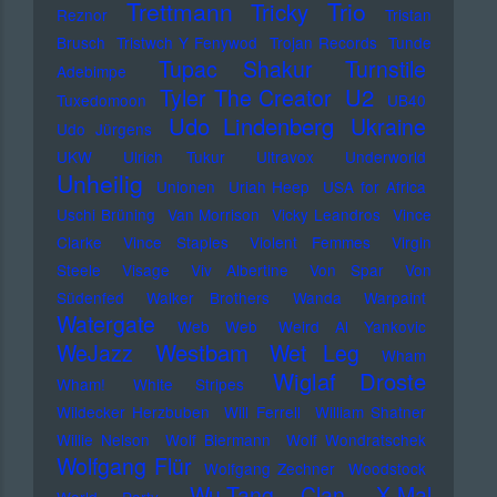
Trettmann
Trio
Tricky
Reznor
Tristan
Brusch
Tristwch Y Fenywod
Trojan Records
Tunde
Tupac Shakur
Turnstile
Adebimpe
U2
Tyler The Creator
Tuxedomoon
UB40
Udo Lindenberg
Ukraine
Udo Jürgens
UKW
Ulrich Tukur
Ultravox
Underworld
Unheilig
Unionen
Uriah Heep
USA for Africa
Uschi Brüning
Van Morrison
Vicky Leandros
Vince
Clarke
Vince Staples
Violent Femmes
Virgin
Steele
Visage
Viv Albertine
Von Spar
Von
Südenfed
Walker Brothers
Wanda
Warpaint
Watergate
Web Web
Weird Al Yankovic
Westbam
WeJazz
Wet Leg
Wham
Wiglaf Droste
Wham!
White Stripes
Wildecker Herzbuben
Will Ferrell
William Shatner
Willie Nelson
Wolf Biermann
Wolf Wondratschek
Wolfgang Flür
Wolfgang Zechner
Woodstock
Wu-Tang Clan
X-Mal