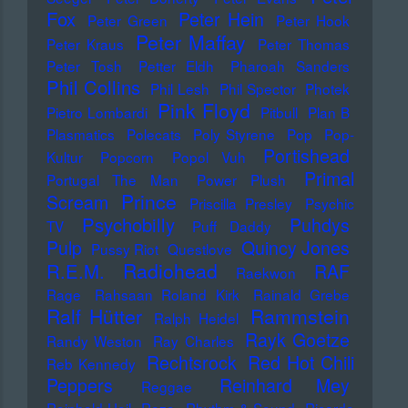
Fox
Peter Hein
Peter Green
Peter Hook
Peter Maffay
Peter Kraus
Peter Thomas
Peter Tosh
Petter Eldh
Pharoah Sanders
Phil Collins
Phil Lesh
Phil Spector
Photek
Pink Floyd
Pietro Lombardi
Pitbull
Plan B
Plasmatics
Polecats
Poly Styrene
Pop
Pop-
Portishead
Kultur
Popcorn
Popol Vuh
Primal
Portugal The Man
Power Plush
Prince
Scream
Priscilla Presley
Psychic
Psychobilly
Puhdys
TV
Puff Daddy
Pulp
Quincy Jones
Pussy Riot
Questlove
Radiohead
R.E.M.
RAF
Raekwon
Rage
Rahsaan Roland Kirk
Rainald Grebe
Ralf Hütter
Rammstein
Ralph Heidel
Rayk Goetze
Randy Weston
Ray Charles
Rechtsrock
Red Hot Chili
Reb Kennedy
Peppers
Reinhard Mey
Reggae