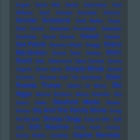
Engels
Sarah Wild
Sasha
Saturndaze
Saul
Williams
Sault
Schnipo Schranke
Schürze
Scorpions
Scooter
Scott Walker
Scycs
Sean Combs
Sebastian Krumbiegel
Sebastian
Seeed
Studnitzky
Secret Secrets
Sepalot
Sex Pistols
Shane
Seymour Wright
Shaggy
MacGowan
Shirin
Shania Twain
Shellac
David
Sido
Silbermond
Silent Servant
Simina
Simple Minds
Grigoriu
Simon Harris
Sinead
Sister
O'Connor
Siouxsie And The Banshees
Ski
Rosetta Tharpe
Sisters Of Mercy
Aggu
Skinner Brothers
Skinny Pelembe
Sky
Sleaford Mods
Saxon
Slade
Sleater-
Sly And The Family Stone
Kinney
Smag
Snoop Dogg
Pa Dig Selv
Soap & Skin
Soft
Soft Machine
Cell
Sonic Youth
Sonics
Sophia Kennedy
Sonny Rollins
Soolking