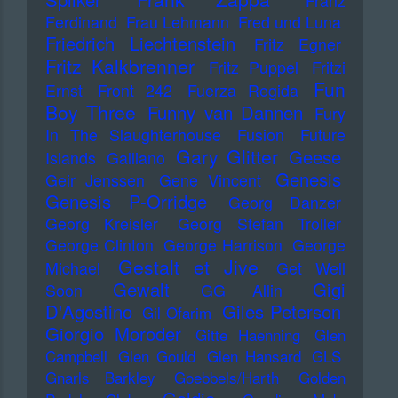
Franz
Ferdinand
Frau Lehmann
Fred und Luna
Friedrich Liechtenstein
Fritz Egner
Fritz Kalkbrenner
Fritz Puppel
Fritzi
Fun
Ernst
Front 242
Fuerza Regida
Boy Three
Funny van Dannen
Fury
In The Slaughterhouse
Fusion
Future
Gary Glitter
Geese
Islands
Galliano
Genesis
Geir Jenssen
Gene Vincent
Genesis P-Orridge
Georg Danzer
Georg Kreisler
Georg Stefan Troller
George Clinton
George Harrison
George
Gestalt et Jive
Michael
Get Well
Gewalt
Gigi
Soon
GG Allin
D'Agostino
Giles Peterson
Gil Ofarim
Giorgio Moroder
Gitte Haenning
Glen
Campbell
Glen Gould
Glen Hansard
GLS
Gnarls Barkley
Goebbels/Harth
Golden