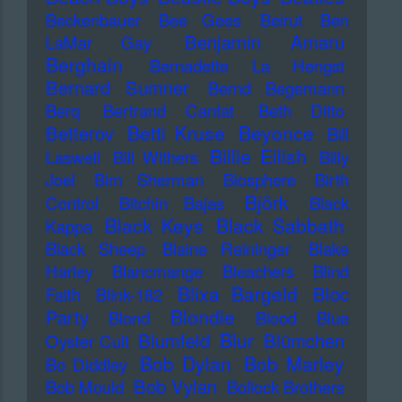
Beckenbauer
Bee Gees
Beirut
Ben
Benjamin Amaru
LaMar Gay
Berghain
Bernadette La Hengst
Bernard Sumner
Bernd Begemann
Berq
Bertrand Cantat
Beth Ditto
Betti Kruse
Beyonce
Betterov
Bill
Billie Eilish
Laswell
Bill Withers
Billy
Joel
Bim Sherman
Biosphere
Birth
Björk
Control
Bitchin Bajas
Black
Black Keys
Black Sabbath
Kappa
Black Sheep
Blaine Reininger
Blake
Harley
Blancmange
Bleachers
Blind
Blixa Bargeld
Bloc
Faith
Blink-182
Blondie
Party
Blond
Blood
Blue
Blur
Blumfeld
Blümchen
Oyster Cult
Bob Dylan
Bob Marley
Bo Diddley
Bob Vylan
Bob Mould
Bollock Brothers