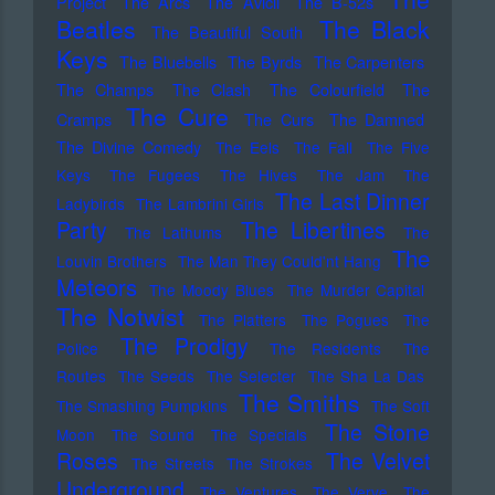
Project
The Arcs
The Avicii
The B-52s
Beatles
The Black
The Beautiful South
Keys
The Bluebells
The Byrds
The Carpenters
The Champs
The Clash
The Colourfield
The
The Cure
Cramps
The Curs
The Damned
The Divine Comedy
The Eels
The Fall
The Five
Keys
The Fugees
The Hives
The Jam
The
The Last Dinner
Ladybirds
The Lambrini Girls
Party
The Libertines
The Lathums
The
The
Louvin Brothers
The Man They Could'nt Hang
Meteors
The Moody Blues
The Murder Capital
The Notwist
The Platters
The Pogues
The
The Prodigy
Police
The Residents
The
Routes
The Seeds
The Selecter
The Sha La Das
The Smiths
The Smashing Pumpkins
The Soft
The Stone
Moon
The Sound
The Specials
Roses
The Velvet
The Streets
The Strokes
Underground
The Ventures
The Verve
The