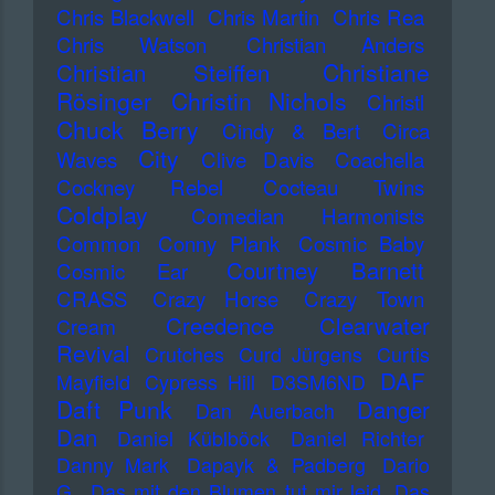
Chris Blackwell
Chris Martin
Chris Rea
Chris Watson
Christian Anders
Christiane
Christian Steiffen
Rösinger
Christin Nichols
Christl
Chuck Berry
Cindy & Bert
Circa
City
Waves
Clive Davis
Coachella
Cockney Rebel
Cocteau Twins
Coldplay
Comedian Harmonists
Common
Conny Plank
Cosmic Baby
Courtney Barnett
Cosmic Ear
CRASS
Crazy Horse
Crazy Town
Creedence Clearwater
Cream
Revival
Crutches
Curd Jürgens
Curtis
DAF
Mayfield
Cypress Hill
D3SM6ND
Daft Punk
Danger
Dan Auerbach
Dan
Daniel Küblböck
Daniel Richter
Danny Mark
Dapayk & Padberg
Dario
G.
Das mit den Blumen tut mir leid
Das