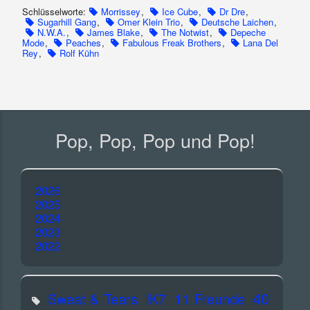
Schlüsselworte:
Morrissey
,
Ice Cube
,
Dr Dre
,
Sugarhill Gang
,
Omer Klein Trio
,
Deutsche Laichen
,
N.W.A.
,
James Blake
,
The Notwist
,
Depeche
Mode
,
Peaches
,
Fabulous Freak Brothers
,
Lana Del
Rey
,
Rolf Kühn
Pop, Pop, Pop und Pop!
2026
2025
2024
2023
2022
40
Sweat & Tears
!K7
11 Freunde