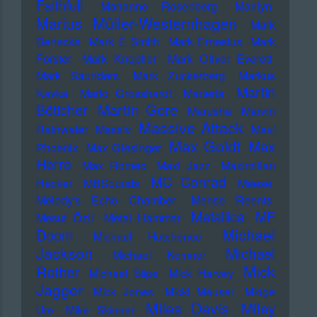
Faithfull
Marianne Rosenberg
Marilyn
Marius Müller-Westernhagen
Mark
Benecke
Mark E Smith
Mark Ernestus
Mark
Forster
Mark Knopfler
Mark Oliver Everett
Mark Saunders
Mark Zuckerberg
Markus
Martin
Kavka
Marlo Grosshardt
Marteria
Martin Gore
Böttcher
Marusha
Marvin
Massive Attack
Rainwater
Massiv
Mavi
Max Goldt
Max
Phoenix
Max Giesinger
Herre
Max Romeo
Maxi Jazz
Maximilian
MC Conrad
Hecker
MBSounds
Meese
Melody's Echo Chamber
Mense Reents
Metallica
MF
Mesut Özil
Metal Hammer
Michael
Doom
Michael Hutchence
Jackson
Michael
Michael Kemner
Mick
Rother
Michael Stipe
Mick Harvey
Jagger
Mick Jones
Micki Meuser
Midge
Miles Davis
Miley
Ure
Mike Skinner