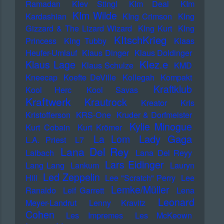
Ramadan
KIev Stingl
KIm Deal
KIm
KIm Wilde
Kardashian
KIng Crimson
KIng
Gizzard & The Lizard Wizard
KIng Kurt
KIng
KItschKrieg
Princess
KIng Tubby
Klaas
Heufer-Umlauf
Klaus Dinger
Klaus Doldinger
Klez.e
Klaus Lage
Klaus Schulze
KMD
Kneecap
Koefte DeVille
Kollegah
Kompakt
Kraftklub
Kool Herc
Kool Savas
Kraftwerk
Krautrock
Kreator
Kris
Kristofferson
KRS-One
Kruder & Dorfmeister
Kylie Minogue
Kurt Cobain
Kurt Krömer
Lady Gaga
La Lom
L.A. Priest
L7
Lana Del Rey
Laibach
Lana Del Reyy
Lars Eidinger
Lang Lang
Lankum
Lauryn
Led Zeppelin
Hill
Lee "Scratch" Perry
Lee
Lemke/Müller
Ranaldo
Leif Garrett
Lena
Leonard
Meyer-Landrut
Lenny Kravitz
Cohen
Les Impremes
Les McKeown