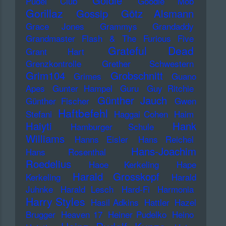
Goldie
Pudel Club
Goodie Mob
Gorillaz
Gossip
Götz Alsmann
Grace Jones
Grammys
Grandaddy
Grandmaster Flash & The Furious Five
Grateful Dead
Grant Hart
Grenzkontrolle
Grether Schwestern
Grim104
Grobschnitt
Grimes
Guano
Apes
Gunter Hampel
Guru
Guy Ritchie
Günther Jauch
Günther Fischer
Gwen
Haftbefehl
Stefani
Haggai Cohen
Haim
Haiyti
Hank
Hamburger Schule
Williams
Hanns Eisler
Hans Reichel
Hans-Joachim
Hans Rosenthal
Roedelius
Haoe Kerkeling
Hape
Harald Grosskopf
Kerkeling
Harald
Juhnke
Harald Lesch
Hard-Fi
Harmonia
Harry Styles
Hasil Adkins
Hattler
Hazel
Brugger
Heaven 17
Heiner Pudelko
Heino