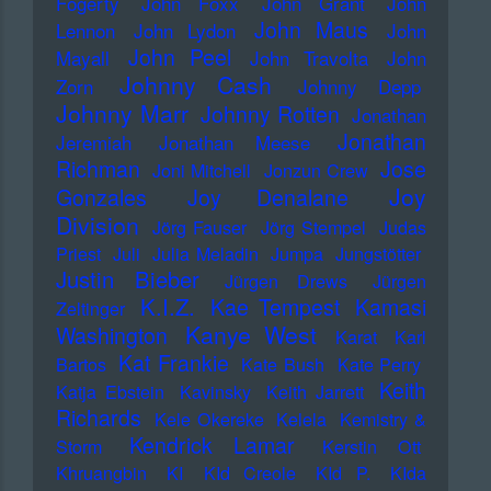
Fogerty
John Foxx
John Grant
John
John Maus
Lennon
John Lydon
John
John Peel
Mayall
John Travolta
John
Johnny Cash
Zorn
Johnny Depp
Johnny Marr
Johnny Rotten
Jonathan
Jonathan
Jeremiah
Jonathan Meese
Richman
Jose
Joni Mitchell
Jonzun Crew
Joy
Gonzales
Joy Denalane
Division
Jörg Fauser
Jörg Stempel
Judas
Priest
Juli
Julia Meladin
Jumpa
Jungstötter
Justin Bieber
Jürgen Drews
Jürgen
K.I.Z.
Kae Tempest
Kamasi
Zeltinger
Kanye West
Washington
Karat
Karl
Kat Frankie
Bartos
Kate Bush
Kate Perry
Keith
Katja Ebstein
Kavinsky
Keith Jarrett
Richards
Kele Okereke
Kelela
Kemistry &
Kendrick Lamar
Storm
Kerstin Ott
Khruangbin
KI
KId Creole
KId P.
KIda