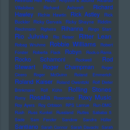
Reinhold Heil
Rezo
Rhythm & Sound
Ricardo
Richard
Villalobos
Richard Ashcroft
Hawley
Rick Astley
Richie Hawtin
Rick
Buckler
Ricky Gervais
Ricky Shayne
Riddim
Rihanna
Riechmann
Righeira
Ringo Starr
Rio Juhnke
Ritter Lean
Rio Reiser
Robbie Williams
Robag Wruhme
Robert
Robyn
Forster
Roberta Flack
Rock-o-Rama
Rod
Rocko Schamoni
Rockwell
Stewart
Roger Champman
Roger
Cicero
Roger McGuinn
Roland Emmerich
Roland Kaiser
Roland Owsnitzki
Rolf Dieter
Rolling Stones
Brinkmann
Rolf Kühn
Rosalia
Roxy Music
Romy
Rosenstolz
Roy Ayers
Roy Orbison
RPS Lanrue
Run-DMC
Rush
Russ Kunkel
Russland
Rutles
Sababa 5
Sade
Sam Fender
Sandow
Sandra Hüller
Santiano
Sarah Connor
Sarah Davachi
Sarah