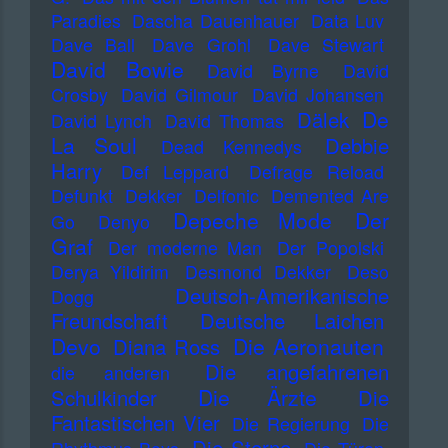
Paradies
Dascha Dauenhauer
Data Luv
Dave Ball
Dave Grohl
Dave Stewart
David Bowie
David Byrne
David
Crosby
David Gilmour
David Johansen
De
Dälek
David Lynch
David Thomas
La Soul
Debbie
Dead Kennedys
Harry
Def Leppard
Defrage Reload
Defunkt
Dekker
Delfonic
Demented Are
Depeche Mode
Der
Go
Denyo
Graf
Der moderne Man
Der Popolski
Derya Yildirim
Desmond Dekker
Deso
Deutsch-Amerikanische
Dogg
Freundschaft
Deutsche Laichen
Devo
Die Aeronauten
Diana Ross
Die angefahrenen
die anderen
Die Ärzte
Schulkinder
Die
Fantastischen Vier
Die Regierung
Die
Die Sterne