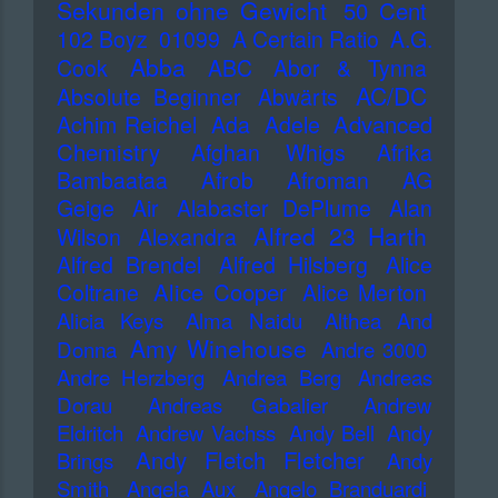
Sekunden ohne Gewicht
50 Cent
102 Boyz
01099
A Certain Ratio
A.G.
Abba
Cook
ABC
Abor & Tynna
AC/DC
Absolute Beginner
Abwärts
Advanced
Achim Reichel
Ada
Adele
Chemistry
Afghan Whigs
Afrika
Bambaataa
Afrob
Afroman
AG
Geige
Air
Alabaster DePlume
Alan
Alfred 23 Harth
Wilson
Alexandra
Alfred Brendel
Alfred Hilsberg
Alice
Alice Cooper
Coltrane
Alice Merton
Alicia Keys
Alma Naidu
Althea And
Amy Winehouse
Donna
Andre 3000
Andre Herzberg
Andrea Berg
Andreas
Dorau
Andreas Gabalier
Andrew
Eldritch
Andrew Vachss
Andy Bell
Andy
Andy Fletch Fletcher
Brings
Andy
Smith
Angela Aux
Angelo Branduardi