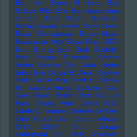
Bon Iver
Boney M
Boy
Bono
Brian Eno
George
Brian James
Brian
Johnson
Brian Wilson
Brickhead
Britney Spears
Broken Social Scene
Bruce Springsteen
Bruno Mars
Bryan Ferry
BTS
Brutalismus 3000
Bushido
Burial
Burning Spear
Bush
Busta Rhymes
Buzzcocks
Cabaret
Can
Voltaire
Campino
Captain Ahabs
Linkes Bein
Captain Beefheart
Carmen
Carole King
Villain
Cassiber
Cate Le
Bon
Caterina Valente
CD-Boxen
CDs
Celine Dion
Ceelo Green
Chappell
Charli XCX
Roan
Charley Pride
Charlie Cunningham
Charlotte De Witte
Cheb Khaled
Cher
Cherno Jobatey
Chet Baker
Chic
Chicago
Chilly Gonzales
Underground Duo