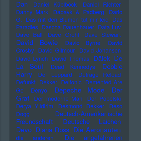
Dan
Daniel Küblböck
Daniel Richter
Danny Mark
Dapayk & Padberg
Dario
G.
Das mit den Blumen tut mir leid
Das
Paradies
Dascha Dauenhauer
Data Luv
Dave Ball
Dave Grohl
Dave Stewart
David Bowie
David Byrne
David
Crosby
David Gilmour
David Johansen
De
Dälek
David Lynch
David Thomas
La Soul
Debbie
Dead Kennedys
Harry
Def Leppard
Defrage Reload
Defunkt
Dekker
Delfonic
Demented Are
Depeche Mode
Der
Go
Denyo
Graf
Der moderne Man
Der Popolski
Derya Yildirim
Desmond Dekker
Deso
Deutsch-Amerikanische
Dogg
Freundschaft
Deutsche Laichen
Devo
Die Aeronauten
Diana Ross
Die angefahrenen
die anderen