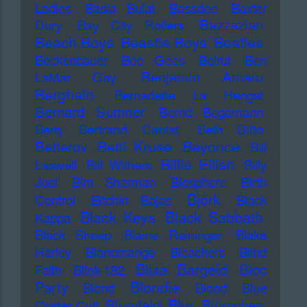
Ladies
Basia Bulat
Bassdee
Baxter
Bazzazian
Dury
Bay City Rollers
Beach Boys
Beastie Boys
Beatles
Beckenbauer
Bee Gees
Beirut
Ben
Benjamin Amaru
LaMar Gay
Berghain
Bernadette La Hengst
Bernard Sumner
Bernd Begemann
Berq
Bertrand Cantat
Beth Ditto
Betti Kruse
Beyonce
Betterov
Bill
Billie Eilish
Laswell
Bill Withers
Billy
Joel
Bim Sherman
Biosphere
Birth
Björk
Control
Bitchin Bajas
Black
Black Keys
Black Sabbath
Kappa
Black Sheep
Blaine Reininger
Blake
Harley
Blancmange
Bleachers
Blind
Blixa Bargeld
Bloc
Faith
Blink-182
Blondie
Party
Blond
Blood
Blue
Blur
Blumfeld
Blümchen
Oyster Cult