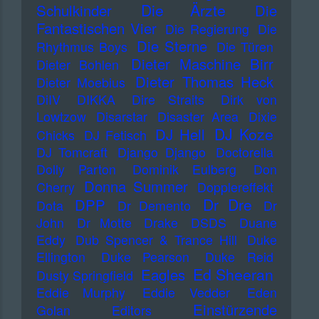
Die Ärzte
Schulkinder
Die
Fantastischen Vier
Die Regierung
Die
Die Sterne
Rhythmus Boys
Die Türen
Dieter Maschine Birr
Dieter Bohlen
Dieter Thomas Heck
Dieter Moebius
DiIV
DIKKA
Dire Straits
Dirk von
Lowtzow
Disarstar
Disaster Area
Dixie
DJ Koze
DJ Hell
Chicks
DJ Fetisch
DJ Tomcraft
Django Django
Doctorella
Dolly Parton
Dominik Eulberg
Don
Donna Summer
Cherry
Dopplereffekt
Dr Dre
DPP
Dota
Dr Demento
Dr
John
Dr Motte
Drake
DSDS
Duane
Eddy
Dub Spencer & Trance Hill
Duke
Ellington
Duke Pearson
Duke Reid
Ed Sheeran
Eagles
Dusty Springfield
Eddie Murphy
Eddie Vedder
Eden
Einstürzende
Golan
Editors