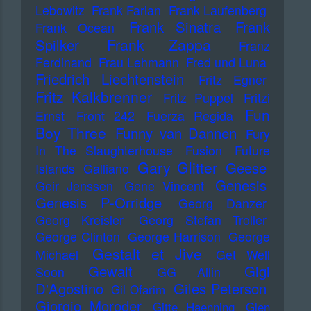
Lebowitz
Frank Farian
Frank Laufenberg
Frank Sinatra
Frank
Frank Ocean
Frank Zappa
Spilker
Franz
Ferdinand
Frau Lehmann
Fred und Luna
Friedrich Liechtenstein
Fritz Egner
Fritz Kalkbrenner
Fritz Puppel
Fritzi
Fun
Ernst
Front 242
Fuerza Regida
Boy Three
Funny van Dannen
Fury
In The Slaughterhouse
Fusion
Future
Gary Glitter
Geese
Islands
Galliano
Genesis
Geir Jenssen
Gene Vincent
Genesis P-Orridge
Georg Danzer
Georg Kreisler
Georg Stefan Troller
George Clinton
George Harrison
George
Gestalt et Jive
Michael
Get Well
Gewalt
Gigi
Soon
GG Allin
D'Agostino
Giles Peterson
Gil Ofarim
Giorgio Moroder
Gitte Haenning
Glen