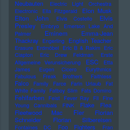
Neubauten
Electric Light Orchestra
Elon Musk
Electronic
Ella Fitzgerald
Elton John
Elvis
Elvis Costello
Presley
Embryo
Emerson Lake And
Eminem
Emma-Jean
Palmer
Thackray
English Teacher
Engerling
Erasure
Erdmöbel
Eric B & Rakim
Eric
Clapton
Eric Drew Feldman
Erste
ESC
Allgemeine Verunsicherung
Etta
James
Eugen Cicero
Eurythmics
Fabulous Freak Brothers
Faithless
Falco
Family
Farce
Farin Urlaub
Fat
White Family
Fatboy Slim
Fats Domino
Fehlfarben
Feist
Fever Ray
Fil
Fine
Flake
Flea
Young Cannibals
FINK
Fler
Fleetwood Mac
Florian
Schneider
Florian Silbereisen
Foo Fighters
Fontaines DC
Fran