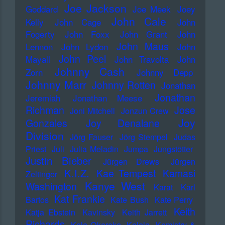
Joe Jackson
Goddard
Joe Meek
Joey
John Cale
Kelly
John Cage
John
Fogerty
John Foxx
John Grant
John
John Maus
Lennon
John Lydon
John
John Peel
Mayall
John Travolta
John
Johnny Cash
Zorn
Johnny Depp
Johnny Marr
Johnny Rotten
Jonathan
Jonathan
Jeremiah
Jonathan Meese
Richman
Jose
Joni Mitchell
Jonzun Crew
Joy
Gonzales
Joy Denalane
Division
Jörg Fauser
Jörg Stempel
Judas
Priest
Juli
Julia Meladin
Jumpa
Jungstötter
Justin Bieber
Jürgen Drews
Jürgen
K.I.Z.
Kae Tempest
Kamasi
Zeltinger
Kanye West
Washington
Karat
Karl
Kat Frankie
Bartos
Kate Bush
Kate Perry
Keith
Katja Ebstein
Kavinsky
Keith Jarrett
Richards
Kele Okereke
Kelela
Kemistry &