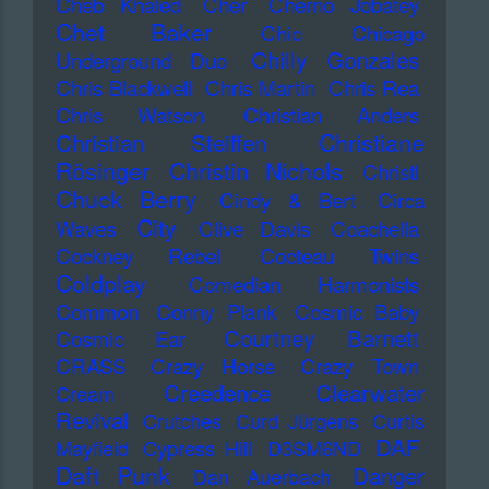
Cheb Khaled
Cher
Cherno Jobatey
Chet Baker
Chic
Chicago
Chilly Gonzales
Underground Duo
Chris Blackwell
Chris Martin
Chris Rea
Chris Watson
Christian Anders
Christiane
Christian Steiffen
Rösinger
Christin Nichols
Christl
Chuck Berry
Cindy & Bert
Circa
City
Waves
Clive Davis
Coachella
Cockney Rebel
Cocteau Twins
Coldplay
Comedian Harmonists
Common
Conny Plank
Cosmic Baby
Courtney Barnett
Cosmic Ear
CRASS
Crazy Horse
Crazy Town
Creedence Clearwater
Cream
Revival
Crutches
Curd Jürgens
Curtis
DAF
Mayfield
Cypress Hill
D3SM6ND
Daft Punk
Danger
Dan Auerbach