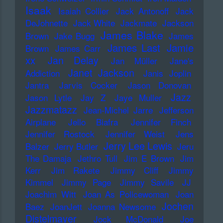
Isaak
Isaiah Collier
Jack Antonoff
Jack
DeJohnette
Jack White
Jackmate
Jackson
James Blake
Brown
Jake Bugg
James
James Last
Jamie
Brown
James Carr
xx
Jan Delay
Jan Müller
Jane's
Janet Jackson
Addiction
Janis Joplin
Jantra
Jarvis Cocker
Jason Donovan
Jazz
Jason Lytle
Jay Z
Jaye Muller
Jazzmatazz
Jean-Michel Jarre
Jefferson
Airplane
Jello Biafra
Jennifer Finch
Jennifer Rostock
Jennifer Weist
Jens
Jerry Lee Lewis
Balzer
Jerry Butler
Jeru
The Damaja
Jethro Tull
Jim E Brown
Jim
Kerr
Jim Rakete
Jimmy Cliff
Jimmy
Kimmel
Jimmy Page
Jimmy Savile
JJ
Joachim Witt
Joan As Policewoman
Joan
Jochen
Baez
JoanJett
Joanna Newsome
Distelmayer
Jock McDonald
Joe