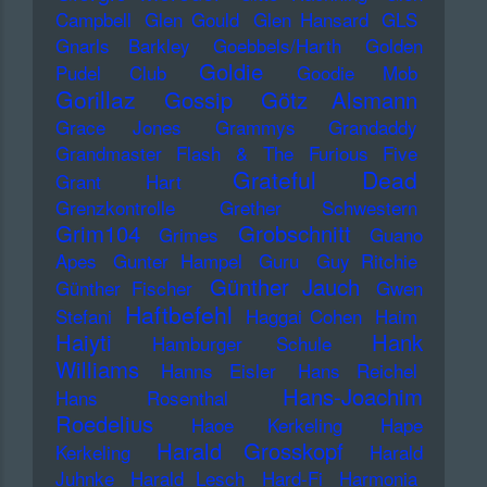
Campbell
Glen Gould
Glen Hansard
GLS
Gnarls Barkley
Goebbels/Harth
Golden
Goldie
Pudel Club
Goodie Mob
Gorillaz
Gossip
Götz Alsmann
Grace Jones
Grammys
Grandaddy
Grandmaster Flash & The Furious Five
Grateful Dead
Grant Hart
Grenzkontrolle
Grether Schwestern
Grim104
Grobschnitt
Grimes
Guano
Apes
Gunter Hampel
Guru
Guy Ritchie
Günther Jauch
Günther Fischer
Gwen
Haftbefehl
Stefani
Haggai Cohen
Haim
Haiyti
Hank
Hamburger Schule
Williams
Hanns Eisler
Hans Reichel
Hans-Joachim
Hans Rosenthal
Roedelius
Haoe Kerkeling
Hape
Harald Grosskopf
Kerkeling
Harald
Juhnke
Harald Lesch
Hard-Fi
Harmonia