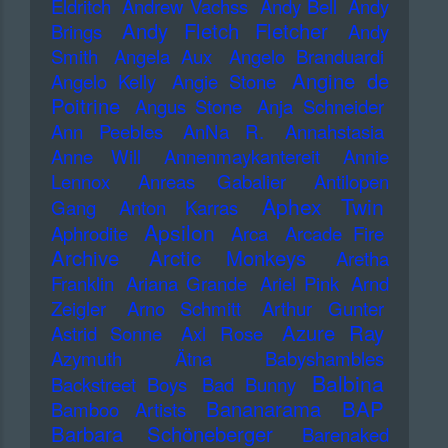
Eldritch
Andrew Vachss
Andy Bell
Andy
Andy Fletch Fletcher
Brings
Andy
Smith
Angela Aux
Angelo Branduardi
Angine de
Angelo Kelly
Angie Stone
Poitrine
Angus Stone
Anja Schneider
Ann Peebles
AnNa R.
Annahstasia
Anne Will
Annenmaykantereit
Annie
Lennox
Anreas Gabalier
Antilopen
Aphex Twin
Gang
Anton Karras
Apsilon
Aphrodite
Arca
Arcade Fire
Archive
Arctic Monkeys
Aretha
Franklin
Ariana Grande
Ariel Pink
Arnd
Zeigler
Arno Schmitt
Arthur Gunter
Azure Ray
Astrid Sonne
Axl Rose
Azymuth
Ätna
Babyshambles
Balbina
Backstreet Boys
Bad Bunny
Bananarama
BAP
Bamboo Artists
Barbara Schöneberger
Barenaked