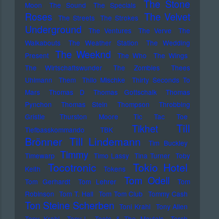
The Stone
Moon
The Sound
The Specials
Roses
The Velvet
The Streets
The Strokes
Underground
The Ventures
The Verve
The
Walkabouts
The Weather Station
The Wedding
The Weeknd
Present
The Who
The Wings
The Wirtschaftswunder
The Zombies
Thees
Uhlmann
Them
Thilo Mischke
Thirty Seconds To
Mars
Thomas D
Thomas Gottschalk
Thomas
Pynchon
Thomas Stein
Thompson
Throbbing
Gristle
Thurston Moore
Tic Tac Toe
Till
Tikhet
Tiefbasskommando TBK
Brönner
Till Lindemann
Tim Buckley
Timmy
Timewarp
Timo Lassy
Tina Turner
Toby
Tocotronic
Tokio Hotel
Keith
Tokens
Tom Odell
Tom Gerhardt
Tom Lehrer
Tom
Robinson
Tom T. Hall
Tom Tom Club
Tommy Cash
Ton Steine Scherben
Toni Krahl
Tony Allen
Tony Krahl
Tony-L
Toots & The Maytals
Torch