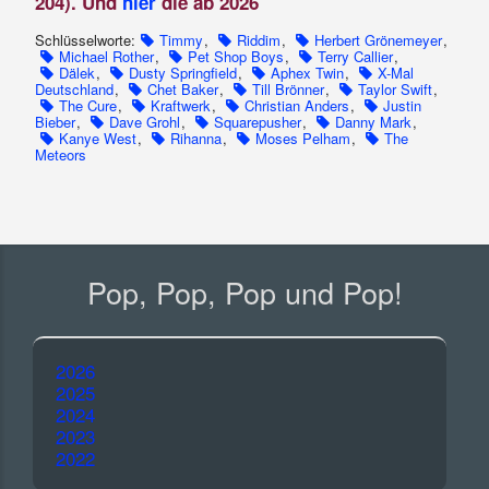
204). Und
hier
die ab 2026
Schlüsselworte:
Timmy
,
Riddim
,
Herbert Grönemeyer
,
Michael Rother
,
Pet Shop Boys
,
Terry Callier
,
Dälek
,
Dusty Springfield
,
Aphex Twin
,
X-Mal
Deutschland
,
Chet Baker
,
Till Brönner
,
Taylor Swift
,
The Cure
,
Kraftwerk
,
Christian Anders
,
Justin
Bieber
,
Dave Grohl
,
Squarepusher
,
Danny Mark
,
Kanye West
,
Rihanna
,
Moses Pelham
,
The
Meteors
Pop, Pop, Pop und Pop!
2026
2025
2024
2023
2022