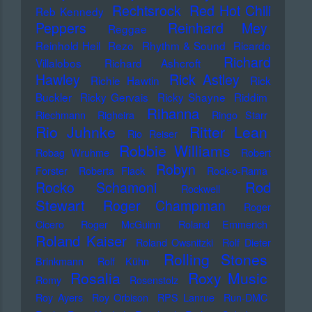
Rechtsrock
Red Hot Chili
Reb Kennedy
Peppers
Reinhard Mey
Reggae
Reinhold Heil
Rezo
Rhythm & Sound
Ricardo
Richard
Villalobos
Richard Ashcroft
Hawley
Rick Astley
Richie Hawtin
Rick
Buckler
Ricky Gervais
Ricky Shayne
Riddim
Rihanna
Riechmann
Righeira
Ringo Starr
Rio Juhnke
Ritter Lean
Rio Reiser
Robbie Williams
Robag Wruhme
Robert
Robyn
Forster
Roberta Flack
Rock-o-Rama
Rod
Rocko Schamoni
Rockwell
Stewart
Roger Champman
Roger
Cicero
Roger McGuinn
Roland Emmerich
Roland Kaiser
Roland Owsnitzki
Rolf Dieter
Rolling Stones
Brinkmann
Rolf Kühn
Rosalia
Roxy Music
Romy
Rosenstolz
Roy Ayers
Roy Orbison
RPS Lanrue
Run-DMC