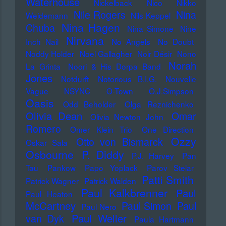
Waterhouse
Nickelback
Nico
Nikko
Nile Rogers
Nina
Weidemann
Nils Keppel
Nina Hagen
Chuba
Nina Simone
Nine
Nirvana
Inch Nail
No Angels
No Doubt
Noddy Holder
Noel Gallagher
Noir Désir
Nono
Norah
La Grinta
Noori & His Dorpa Band
Jones
Notdurft
Notorious B.I.G.
Nouvelle
Vague
NSYNC
O-Town
O.J.Simpson
Oasis
Odd Beholder
Olga Reznichenko
Olivia Dean
Omar
Olivia Newton John
Romero
Omer Klein Trio
One Direction
Ozzy
Otto von Bismarck
Oskar Sala
Osbourne
P. Diddy
P.J. Harvey
Pan
Tau
Pankow
Papo Yoplack
Parov Stelar
Patti Smith
Patrick Wagner
Patrick Walden
Paul Kalkbrenner
Paul
Paul Heaton
McCartney
Paul Simon
Paul
Paul Nero
Paul Weller
van Dyk
Paula Hartmann