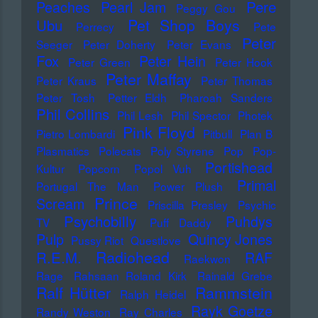
Pere
Peaches
Pearl Jam
Peggy Gou
Pet Shop Boys
Ubu
Perrecy
Pete
Peter
Seeger
Peter Doherty
Peter Evans
Fox
Peter Hein
Peter Green
Peter Hook
Peter Maffay
Peter Kraus
Peter Thomas
Peter Tosh
Petter Eldh
Pharoah Sanders
Phil Collins
Phil Lesh
Phil Spector
Photek
Pink Floyd
Pietro Lombardi
Pitbull
Plan B
Plasmatics
Polecats
Poly Styrene
Pop
Pop-
Portishead
Kultur
Popcorn
Popol Vuh
Primal
Portugal The Man
Power Plush
Prince
Scream
Priscilla Presley
Psychic
Psychobilly
Puhdys
TV
Puff Daddy
Pulp
Quincy Jones
Pussy Riot
Questlove
Radiohead
R.E.M.
RAF
Raekwon
Rage
Rahsaan Roland Kirk
Rainald Grebe
Ralf Hütter
Rammstein
Ralph Heidel
Rayk Goetze
Randy Weston
Ray Charles