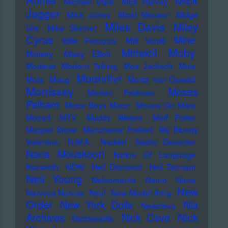
Mick
Rother
Michael Stipe
Mick Harvey
Jagger
Mick Jones
Micki Meuser
Midge
Miles Davis
Miley
Ure
Mike Skinner
Cyrus
Mine
Mille Petrozza
Milli Vanilli
Moby
Mittekill
Ministry
Missy Elliott
Moderat
Modern Talking
Moe Jacksch
Mois
Moonriivr
Mola
Moog
Moritz von Oswald
Morrissey
Moses
Morton Feldman
Pelham
Motor Boys Motor
Mouse On Mars
Mozart
MTV
Muddy Waters
Muff Potter
Muppet Show
Münchener Freiheit
My Bloody
Valentine
N.W.A.
Naddel
Nadin Deventer
Nana Mouskouri
Nation Of Language
Nazareth
NDW
Neil Diamond
Neil Tennant
Neil Young
Nekromantix
Nemo
Nena
New
Nervous Norvus
Neu!
New Model Army
Order
New York Dolls
Nia
Newcleus
Nick
Archives
Nick Cave
Nichtseattle