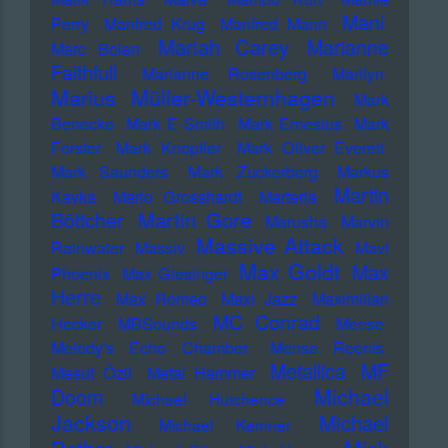
Mani
Perry
Manfred Krug
Manfred Mann
Mariah Carey
Marianne
Marc Bolan
Faithfull
Marianne Rosenberg
Marilyn
Marius Müller-Westernhagen
Mark
Benecke
Mark E Smith
Mark Ernestus
Mark
Forster
Mark Knopfler
Mark Oliver Everett
Mark Saunders
Mark Zuckerberg
Markus
Martin
Kavka
Marlo Grosshardt
Marteria
Martin Gore
Böttcher
Marusha
Marvin
Massive Attack
Rainwater
Massiv
Mavi
Max Goldt
Max
Phoenix
Max Giesinger
Herre
Max Romeo
Maxi Jazz
Maximilian
MC Conrad
Hecker
MBSounds
Meese
Melody's Echo Chamber
Mense Reents
Metallica
MF
Mesut Özil
Metal Hammer
Michael
Doom
Michael Hutchence
Jackson
Michael
Michael Kemner