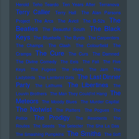
Herold
Teho Teardo
Ten Years After
Terranova
Terry Callier
Terry Hall
The Alan Parsons
The
Project
The Arcs
The Avicii
The B-52s
Beatles
The Black
The Beautiful South
Keys
The Bluebells
The Byrds
The Carpenters
The Champs
The Clash
The Colourfield
The
The Cure
Cramps
The Curs
The Damned
The Divine Comedy
The Eels
The Fall
The Five
Keys
The Fugees
The Hives
The Jam
The
The Last Dinner
Ladybirds
The Lambrini Girls
Party
The Libertines
The Lathums
The
The
Louvin Brothers
The Man They Could'nt Hang
Meteors
The Moody Blues
The Murder Capital
The Notwist
The Platters
The Pogues
The
The Prodigy
Police
The Residents
The
Routes
The Seeds
The Selecter
The Sha La Das
The Smiths
The Smashing Pumpkins
The Soft