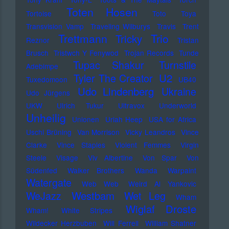
Toten Hosen
Tortoise
Toto
Toya
Transvision Vamp
Traveling Wilburys
Travis
Trent
Trettmann
Trio
Tricky
Reznor
Tristan
Brusch
Tristwch Y Fenywod
Trojan Records
Tunde
Tupac Shakur
Turnstile
Adebimpe
U2
Tyler The Creator
Tuxedomoon
UB40
Udo Lindenberg
Ukraine
Udo Jürgens
UKW
Ulrich Tukur
Ultravox
Underworld
Unheilig
Unionen
Uriah Heep
USA for Africa
Uschi Brüning
Van Morrison
Vicky Leandros
Vince
Clarke
Vince Staples
Violent Femmes
Virgin
Steele
Visage
Viv Albertine
Von Spar
Von
Südenfed
Walker Brothers
Wanda
Warpaint
Watergate
Web Web
Weird Al Yankovic
Westbam
WeJazz
Wet Leg
Wham
Wiglaf Droste
Wham!
White Stripes
Wildecker Herzbuben
Will Ferrell
William Shatner