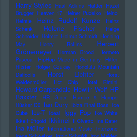
Harry Styles
Hasil Adkins
Hattler
Hazel
Brugger
Heaven 17
Heiner Pudelko
Heino
Heinz Rudolf Kunze
Heintje
Heinz
Helene Fischer
Schenk
Helge
Schneider
Helmet
Helmut Schmidt
Henning
Herbert
May
Henry Rollins
Grönemeyer
Herman Brood
Hermeto
Pascoal
HipHop Made in Germany
Hitler
Hitster
Holger Czukay
Honolulu Mountain
Horst Lichter
Daffodils
Horst
Weidenmüller
Hot Chip
Hotel Rimini
Howard Carpendale
Howlin Wolf
HP
Baxxter
HR Giger
Humpe & Humpe
Ian Dury
Hüsker Dü
Ibiza Final Boss
Ice
Iggy Pop
Ice-T
Cube
Ideal
Ike White
Ikkimel
Ikke Hüftgold
Il Civetto
Ina Deter
Ina Müller
International Music
Interzone
Irene Schweizer
Irmin Schmidt
Iron Maiden