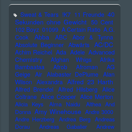
40
Sweat & Tears
!K7
11 Freunde
Sekunden ohne Gewicht
50 Cent
102 Boyz
01099
A Certain Ratio
A.G.
Abba
Cook
ABC
Abor & Tynna
AC/DC
Absolute Beginner
Abwärts
Advanced
Achim Reichel
Ada
Adele
Chemistry
Afghan Whigs
Afrika
Bambaataa
Afrob
Afroman
AG
Geige
Air
Alabaster DePlume
Alan
Alfred 23 Harth
Wilson
Alexandra
Alfred Brendel
Alfred Hilsberg
Alice
Alice Cooper
Coltrane
Alice Merton
Alicia Keys
Alma Naidu
Althea And
Amy Winehouse
Donna
Andre 3000
Andre Herzberg
Andrea Berg
Andreas
Dorau
Andreas Gabalier
Andrew