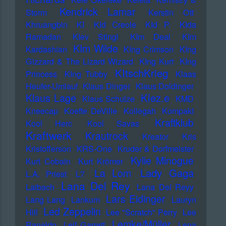
Kendrick Lamar
Storm
Kerstin Ott
Khruangbin
KI
KId Creole
KId P.
KIda
Ramadan
KIev Stingl
KIm Deal
KIm
KIm Wilde
Kardashian
KIng Crimson
KIng
Gizzard & The Lizard Wizard
KIng Kurt
KIng
KItschKrieg
Princess
KIng Tubby
Klaas
Heufer-Umlauf
Klaus Dinger
Klaus Doldinger
Klez.e
Klaus Lage
Klaus Schulze
KMD
Kneecap
Koefte DeVille
Kollegah
Kompakt
Kraftklub
Kool Herc
Kool Savas
Kraftwerk
Krautrock
Kreator
Kris
Kristofferson
KRS-One
Kruder & Dorfmeister
Kylie Minogue
Kurt Cobain
Kurt Krömer
Lady Gaga
La Lom
L.A. Priest
L7
Lana Del Rey
Laibach
Lana Del Reyy
Lars Eidinger
Lang Lang
Lankum
Lauryn
Led Zeppelin
Hill
Lee "Scratch" Perry
Lee
Lemke/Müller
Ranaldo
Leif Garrett
Lena