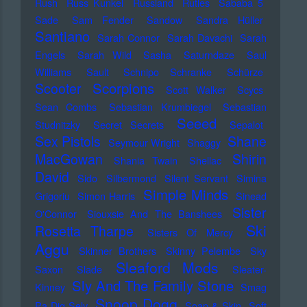
Rush
Russ Kunkel
Russland
Rutles
Sababa 5
Sade
Sam Fender
Sandow
Sandra Hüller
Santiano
Sarah Connor
Sarah Davachi
Sarah
Engels
Sarah Wild
Sasha
Saturndaze
Saul
Williams
Sault
Schnipo Schranke
Schürze
Scorpions
Scooter
Scott Walker
Scycs
Sean Combs
Sebastian Krumbiegel
Sebastian
Seeed
Studnitzky
Secret Secrets
Sepalot
Sex Pistols
Shane
Seymour Wright
Shaggy
MacGowan
Shirin
Shania Twain
Shellac
David
Sido
Silbermond
Silent Servant
Simina
Simple Minds
Grigoriu
Simon Harris
Sinead
Sister
O'Connor
Siouxsie And The Banshees
Ski
Rosetta Tharpe
Sisters Of Mercy
Aggu
Skinner Brothers
Skinny Pelembe
Sky
Sleaford Mods
Saxon
Slade
Sleater-
Sly And The Family Stone
Kinney
Smag
Snoop Dogg
Pa Dig Selv
Soap & Skin
Soft