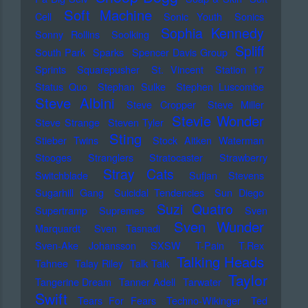
Soft Machine
Cell
Sonic Youth
Sonics
Sophia Kennedy
Sonny Rollins
Soolking
Spliff
South Park
Sparks
Spencer Davis Group
Sprints
Squarepusher
St. Vincent
Station 17
Status Quo
Stephan Sulke
Stephen Luscombe
Steve Albini
Steve Cropper
Steve Miller
Stevie Wonder
Steve Strange
Steven Tyler
Sting
Stieber Twins
Stock Aitken Waterman
Stooges
Stranglers
Stratocaster
Strawberry
Stray Cats
Switchblade
Sufjan Stevens
Sugarhill Gang
Suicidal Tendencies
Sun Diego
Suzi Quatro
Supertramp
Supremes
Sven
Sven Wunder
Marquardt
Sven Tasnadi
Sven-Ake Johansson
SXSW
T-Pain
T.Rex
Talking Heads
Tahnee
Talay Riley
Talk Talk
Taylor
Tangerine Dream
Tanner Adell
Tarwater
Swift
Tears For Fears
Techno-Wikinger
Ted