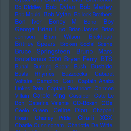
Bob Dylan
Bob Marley
Bo Diddley
Bob Vylan
Bob Mould
Bollock Brothers
Bon Iver
Boney M
Boy
Bono
Brian Eno
George
Brian James
Brian
Johnson
Brian Wilson
Brickhead
Britney Spears
Broken Social Scene
Bruce Springsteen
Bruno Mars
Bryan Ferry
BTS
Brutalismus 3000
Bushido
Burial
Burning Spear
Bush
Busta Rhymes
Buzzcocks
Cabaret
Can
Voltaire
Campino
Captain Ahabs
Linkes Bein
Captain Beefheart
Carmen
Carole King
Villain
Cassiber
Cate Le
Bon
Caterina Valente
CD-Boxen
CDs
Celine Dion
Ceelo Green
Chappell
Charli XCX
Roan
Charley Pride
Charlie Cunningham
Charlotte De Witte