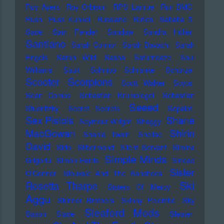
Roy Ayers
Roy Orbison
RPS Lanrue
Run-DMC
Rush
Russ Kunkel
Russland
Rutles
Sababa 5
Sade
Sam Fender
Sandow
Sandra Hüller
Santiano
Sarah Connor
Sarah Davachi
Sarah
Engels
Sarah Wild
Sasha
Saturndaze
Saul
Williams
Sault
Schnipo Schranke
Schürze
Scorpions
Scooter
Scott Walker
Scycs
Sean Combs
Sebastian Krumbiegel
Sebastian
Seeed
Studnitzky
Secret Secrets
Sepalot
Sex Pistols
Shane
Seymour Wright
Shaggy
MacGowan
Shirin
Shania Twain
Shellac
David
Sido
Silbermond
Silent Servant
Simina
Simple Minds
Grigoriu
Simon Harris
Sinead
Sister
O'Connor
Siouxsie And The Banshees
Ski
Rosetta Tharpe
Sisters Of Mercy
Aggu
Skinner Brothers
Skinny Pelembe
Sky
Sleaford Mods
Saxon
Slade
Sleater-