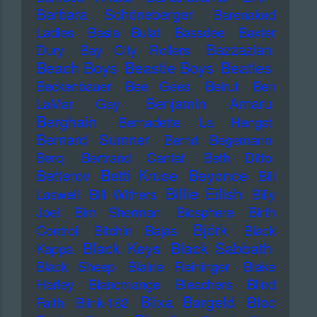
Barbara Schöneberger
Barenaked
Ladies
Basia Bulat
Bassdee
Baxter
Bazzazian
Dury
Bay City Rollers
Beach Boys
Beastie Boys
Beatles
Beckenbauer
Bee Gees
Beirut
Ben
Benjamin Amaru
LaMar Gay
Berghain
Bernadette La Hengst
Bernard Sumner
Bernd Begemann
Berq
Bertrand Cantat
Beth Ditto
Betti Kruse
Beyonce
Betterov
Bill
Billie Eilish
Laswell
Bill Withers
Billy
Joel
Bim Sherman
Biosphere
Birth
Björk
Control
Bitchin Bajas
Black
Black Keys
Black Sabbath
Kappa
Black Sheep
Blaine Reininger
Blake
Harley
Blancmange
Bleachers
Blind
Blixa Bargeld
Bloc
Faith
Blink-182