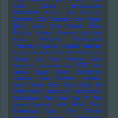
Einstürzende
Golan
Editors
Neubauten
Electric Light Orchestra
Elon Musk
Electronic
Ella Fitzgerald
Elton John
Elvis
Elvis Costello
Presley
Embryo
Emerson Lake And
Eminem
Emma-Jean
Palmer
Thackray
English Teacher
Engerling
Erasure
Erdmöbel
Eric B & Rakim
Eric
Clapton
Eric Drew Feldman
Erste
ESC
Allgemeine Verunsicherung
Etta
James
Eugen Cicero
Eurythmics
Fabulous Freak Brothers
Faithless
Falco
Family
Farce
Farin Urlaub
Fat
White Family
Fatboy Slim
Fats Domino
Fehlfarben
Feist
Fever Ray
Fil
Fine
Flake
Flea
Young Cannibals
FINK
Fler
Fleetwood Mac
Florian
Schneider
Florian Silbereisen