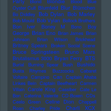
Blondie
Party
Blond
Blood
Blue
Blur
Blumfeld
Blümchen
Oyster Cult
Bob Dylan
Bob Marley
Bo Diddley
Bob Vylan
Bob Mould
Bollock Brothers
Bon Iver
Boney M
Boy
Bono
Brian Eno
George
Brian James
Brian
Johnson
Brian Wilson
Brickhead
Britney Spears
Broken Social Scene
Bruce Springsteen
Bruno Mars
Bryan Ferry
BTS
Brutalismus 3000
Bushido
Burial
Burning Spear
Bush
Busta Rhymes
Buzzcocks
Cabaret
Can
Voltaire
Campino
Captain Ahabs
Linkes Bein
Captain Beefheart
Carmen
Carole King
Villain
Cassiber
Cate Le
Bon
Caterina Valente
CD-Boxen
CDs
Celine Dion
Ceelo Green
Chappell
Charli XCX
Roan
Charley Pride