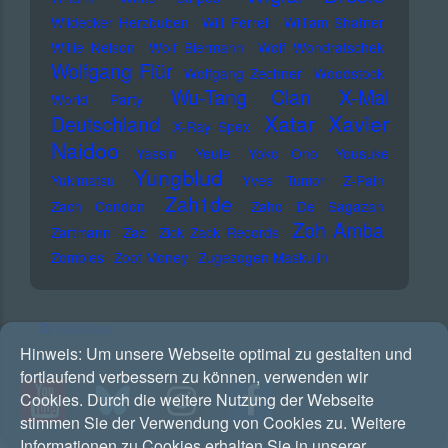
Wildecker Herzbuben
Will Ferrell
William Shatner
Willie Nelson
Wolf Biermann
Wolf Wondratschek
Wolfgang Flür
Wolfgang Zechner
Woodstock
Wu-Tang Clan
X-Mal
World Party
Xatar
Xavier
Deutschland
X-Ray Spex
Naidoo
Yassin
Yeule
Yoko Ono
Yousuke
Yungblud
Yukimatsu
Yves Tumor
Z-Pain
Zah1de
Zach Condon
Zaho De Sagazan
Zoh Amba
Zartmann
Zaz
Zick Zack Records
Zombies
Zoot Money
Zugezogen Maskulin
RSS Feed
Hinweis:
Um unsere Webseite optimal zu gestalten und
fortlaufend verbessern zu können, verwenden wir
Cookies. Durch die weitere Nutzung der Webseite
stimmen Sie der Verwendung von Cookies zu. Weitere
Informationen zu Cookies erhalten Sie in unserer