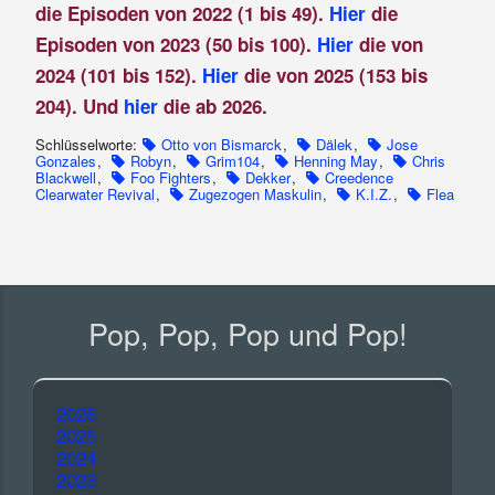
die Episoden von 2022 (1 bis 49).
Hier
die
Episoden von 2023 (50 bis 100).
Hier
die von
2024 (101 bis 152).
Hier
die von 2025 (153 bis
204). Und
hier
die ab 2026.
Schlüsselworte:
Otto von Bismarck
,
Dälek
,
Jose
Gonzales
,
Robyn
,
Grim104
,
Henning May
,
Chris
Blackwell
,
Foo Fighters
,
Dekker
,
Creedence
Clearwater Revival
,
Zugezogen Maskulin
,
K.I.Z.
,
Flea
Pop, Pop, Pop und Pop!
2026
2025
2024
2023