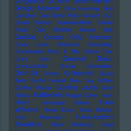
D'Agostino
Giles Peterson
Gil Ofarim
Giorgio Moroder
Gitte Haenning
Glen
Campbell
Glen Gould
Glen Hansard
GLS
Gnarls Barkley
Goebbels/Harth
Golden
Goldie
Pudel Club
Goodie Mob
Gorillaz
Gossip
Götz Alsmann
Grace Jones
Grammys
Grandaddy
Grandmaster Flash & The Furious Five
Grateful Dead
Grant Hart
Grenzkontrolle
Grether Schwestern
Grim104
Grobschnitt
Grimes
Guano
Apes
Gunter Hampel
Guru
Guy Ritchie
Günther Jauch
Günther Fischer
Gwen
Haftbefehl
Stefani
Haggai Cohen
Haim
Haiyti
Hank
Hamburger Schule
Williams
Hanns Eisler
Hans Reichel
Hans-Joachim
Hans Rosenthal
Roedelius
Haoe Kerkeling
Hape