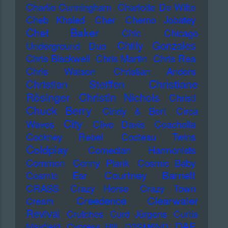
Charlie Cunningham
Charlotte De Witte
Cheb Khaled
Cher
Cherno Jobatey
Chet Baker
Chic
Chicago
Chilly Gonzales
Underground Duo
Chris Blackwell
Chris Martin
Chris Rea
Chris Watson
Christian Anders
Christiane
Christian Steiffen
Rösinger
Christin Nichols
Christl
Chuck Berry
Cindy & Bert
Circa
City
Waves
Clive Davis
Coachella
Cockney Rebel
Cocteau Twins
Coldplay
Comedian Harmonists
Common
Conny Plank
Cosmic Baby
Courtney Barnett
Cosmic Ear
CRASS
Crazy Horse
Crazy Town
Creedence Clearwater
Cream
Revival
Crutches
Curd Jürgens
Curtis
DAF
Mayfield
Cypress Hill
D3SM6ND