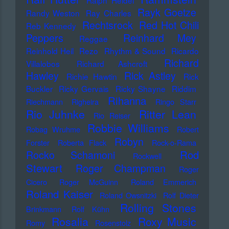
Ralph Heidel
Rayk Goetze
Randy Weston
Ray Charles
Rechtsrock
Red Hot Chili
Reb Kennedy
Peppers
Reinhard Mey
Reggae
Reinhold Heil
Rezo
Rhythm & Sound
Ricardo
Richard
Villalobos
Richard Ashcroft
Hawley
Rick Astley
Richie Hawtin
Rick
Buckler
Ricky Gervais
Ricky Shayne
Riddim
Rihanna
Riechmann
Righeira
Ringo Starr
Rio Juhnke
Ritter Lean
Rio Reiser
Robbie Williams
Robag Wruhme
Robert
Robyn
Forster
Roberta Flack
Rock-o-Rama
Rod
Rocko Schamoni
Rockwell
Stewart
Roger Champman
Roger
Cicero
Roger McGuinn
Roland Emmerich
Roland Kaiser
Roland Owsnitzki
Rolf Dieter
Rolling Stones
Brinkmann
Rolf Kühn
Rosalia
Roxy Music
Romy
Rosenstolz