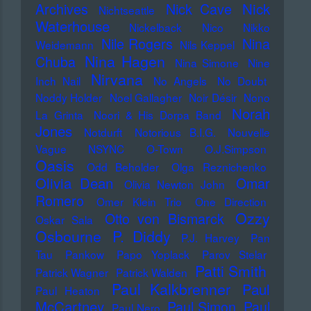
Nick
Archives
Nick Cave
Nichtseattle
Waterhouse
Nickelback
Nico
Nikko
Nile Rogers
Nina
Weidemann
Nils Keppel
Nina Hagen
Chuba
Nina Simone
Nine
Nirvana
Inch Nail
No Angels
No Doubt
Noddy Holder
Noel Gallagher
Noir Désir
Nono
Norah
La Grinta
Noori & His Dorpa Band
Jones
Notdurft
Notorious B.I.G.
Nouvelle
Vague
NSYNC
O-Town
O.J.Simpson
Oasis
Odd Beholder
Olga Reznichenko
Olivia Dean
Omar
Olivia Newton John
Romero
Omer Klein Trio
One Direction
Ozzy
Otto von Bismarck
Oskar Sala
Osbourne
P. Diddy
P.J. Harvey
Pan
Tau
Pankow
Papo Yoplack
Parov Stelar
Patti Smith
Patrick Wagner
Patrick Walden
Paul Kalkbrenner
Paul
Paul Heaton
McCartney
Paul Simon
Paul
Paul Nero