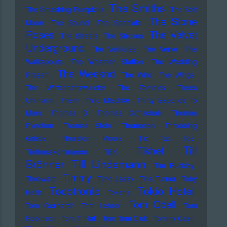
The Smiths
The Smashing Pumpkins
The Soft
The Stone
Moon
The Sound
The Specials
Roses
The Velvet
The Streets
The Strokes
Underground
The Ventures
The Verve
The
Walkabouts
The Weather Station
The Wedding
The Weeknd
Present
The Who
The Wings
The Wirtschaftswunder
The Zombies
Thees
Uhlmann
Them
Thilo Mischke
Thirty Seconds To
Mars
Thomas D
Thomas Gottschalk
Thomas
Pynchon
Thomas Stein
Thompson
Throbbing
Gristle
Thurston Moore
Tic Tac Toe
Till
Tikhet
Tiefbasskommando TBK
Brönner
Till Lindemann
Tim Buckley
Timmy
Timewarp
Timo Lassy
Tina Turner
Toby
Tocotronic
Tokio Hotel
Keith
Tokens
Tom Odell
Tom Gerhardt
Tom Lehrer
Tom
Robinson
Tom T. Hall
Tom Tom Club
Tommy Cash