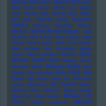
Makaya McCraven
Malcolm McLaren
Malik Harris
Malva
Mambo Kurt
Mamie
Mani
Perry
Manfred Krug
Manfred Mann
Mariah Carey
Marianne
Marc Bolan
Faithfull
Marianne Rosenberg
Marilyn
Marius Müller-Westernhagen
Mark
Benecke
Mark E Smith
Mark Ernestus
Mark
Forster
Mark Knopfler
Mark Oliver Everett
Mark Saunders
Mark Zuckerberg
Markus
Martin
Kavka
Marlo Grosshardt
Marteria
Martin Gore
Böttcher
Marusha
Marvin
Massive Attack
Rainwater
Massiv
Mavi
Max Goldt
Max
Phoenix
Max Giesinger
Herre
Max Romeo
Maxi Jazz
Maximilian
MC Conrad
Hecker
MBSounds
Meese
Melody's Echo Chamber
Mense Reents
Metallica
MF
Mesut Özil
Metal Hammer
Michael
Doom
Michael Hutchence