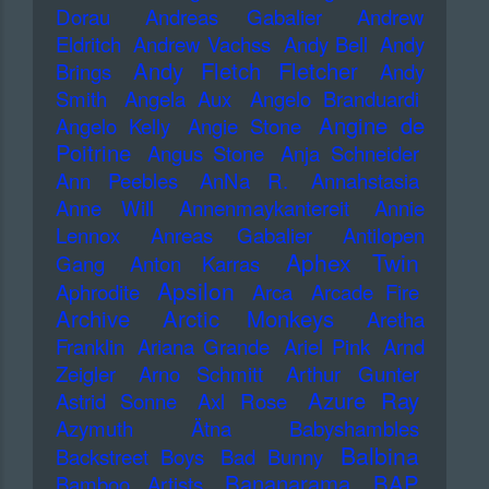
Dorau
Andreas Gabalier
Andrew
Eldritch
Andrew Vachss
Andy Bell
Andy
Andy Fletch Fletcher
Brings
Andy
Smith
Angela Aux
Angelo Branduardi
Angine de
Angelo Kelly
Angie Stone
Poitrine
Angus Stone
Anja Schneider
Ann Peebles
AnNa R.
Annahstasia
Anne Will
Annenmaykantereit
Annie
Lennox
Anreas Gabalier
Antilopen
Aphex Twin
Gang
Anton Karras
Apsilon
Aphrodite
Arca
Arcade Fire
Archive
Arctic Monkeys
Aretha
Franklin
Ariana Grande
Ariel Pink
Arnd
Zeigler
Arno Schmitt
Arthur Gunter
Azure Ray
Astrid Sonne
Axl Rose
Azymuth
Ätna
Babyshambles
Balbina
Backstreet Boys
Bad Bunny
Bananarama
BAP
Bamboo Artists