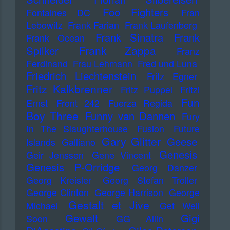
Foo Fighters
Fontaines DC
Fran
Lebowitz
Frank Farian
Frank Laufenberg
Frank Sinatra
Frank
Frank Ocean
Frank Zappa
Spilker
Franz
Ferdinand
Frau Lehmann
Fred und Luna
Friedrich Liechtenstein
Fritz Egner
Fritz Kalkbrenner
Fritz Puppel
Fritzi
Fun
Ernst
Front 242
Fuerza Regida
Boy Three
Funny van Dannen
Fury
In The Slaughterhouse
Fusion
Future
Gary Glitter
Geese
Islands
Galliano
Genesis
Geir Jenssen
Gene Vincent
Genesis P-Orridge
Georg Danzer
Georg Kreisler
Georg Stefan Troller
George Clinton
George Harrison
George
Gestalt et Jive
Michael
Get Well
Gewalt
Gigi
Soon
GG Allin