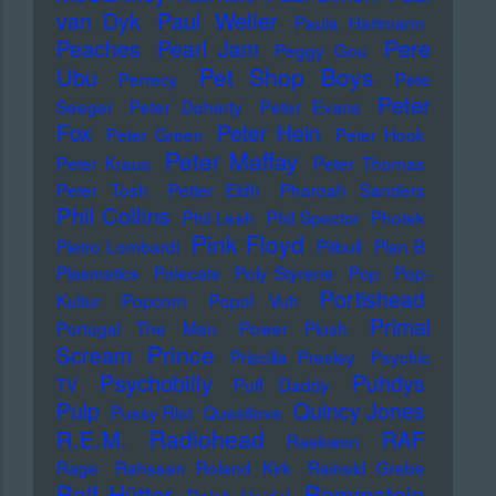
Paul Weller
van Dyk
Paula Hartmann
Pere
Peaches
Pearl Jam
Peggy Gou
Pet Shop Boys
Ubu
Perrecy
Pete
Peter
Seeger
Peter Doherty
Peter Evans
Fox
Peter Hein
Peter Green
Peter Hook
Peter Maffay
Peter Kraus
Peter Thomas
Peter Tosh
Petter Eldh
Pharoah Sanders
Phil Collins
Phil Lesh
Phil Spector
Photek
Pink Floyd
Pietro Lombardi
Pitbull
Plan B
Plasmatics
Polecats
Poly Styrene
Pop
Pop-
Portishead
Kultur
Popcorn
Popol Vuh
Primal
Portugal The Man
Power Plush
Prince
Scream
Priscilla Presley
Psychic
Psychobilly
Puhdys
TV
Puff Daddy
Pulp
Quincy Jones
Pussy Riot
Questlove
Radiohead
R.E.M.
RAF
Raekwon
Rage
Rahsaan Roland Kirk
Rainald Grebe
Ralf Hütter
Rammstein