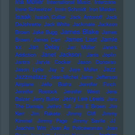
Ina Müller
International Music
Interzone
Irene Schweizer
Irmin Schmidt
Iron Maiden
Isaak
Isaiah Collier
Jack Antonoff
Jack
DeJohnette
Jack White
Jackmate
Jackson
James Blake
Brown
Jake Bugg
James
James Last
Jamie
Brown
James Carr
xx
Jan Delay
Jan Müller
Jane's
Janet Jackson
Addiction
Janis Joplin
Jantra
Jarvis Cocker
Jason Donovan
Jazz
Jason Lytle
Jay Z
Jaye Muller
Jazzmatazz
Jean-Michel Jarre
Jefferson
Airplane
Jello Biafra
Jennifer Finch
Jennifer Rostock
Jennifer Weist
Jens
Jerry Lee Lewis
Balzer
Jerry Butler
Jeru
The Damaja
Jethro Tull
Jim E Brown
Jim
Kerr
Jim Rakete
Jimmy Cliff
Jimmy
Kimmel
Jimmy Page
Jimmy Savile
JJ
Joachim Witt
Joan As Policewoman
Joan