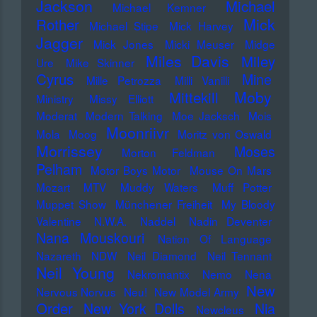
Jackson
Michael
Michael Kemner
Mick
Rother
Michael Stipe
Mick Harvey
Jagger
Mick Jones
Micki Meuser
Midge
Miles Davis
Miley
Ure
Mike Skinner
Cyrus
Mine
Mille Petrozza
Milli Vanilli
Moby
Mittekill
Ministry
Missy Elliott
Moderat
Modern Talking
Moe Jacksch
Mois
Moonriivr
Mola
Moog
Moritz von Oswald
Morrissey
Moses
Morton Feldman
Pelham
Motor Boys Motor
Mouse On Mars
Mozart
MTV
Muddy Waters
Muff Potter
Muppet Show
Münchener Freiheit
My Bloody
Valentine
N.W.A.
Naddel
Nadin Deventer
Nana Mouskouri
Nation Of Language
Nazareth
NDW
Neil Diamond
Neil Tennant
Neil Young
Nekromantix
Nemo
Nena
New
Nervous Norvus
Neu!
New Model Army
Order
New York Dolls
Nia
Newcleus