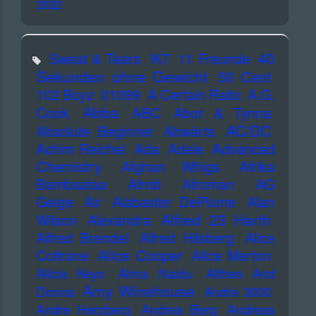
2022
40
Sweat & Tears
!K7
11 Freunde
Sekunden ohne Gewicht
50 Cent
102 Boyz
01099
A Certain Ratio
A.G.
Abba
Cook
ABC
Abor & Tynna
AC/DC
Absolute Beginner
Abwärts
Advanced
Achim Reichel
Ada
Adele
Chemistry
Afghan Whigs
Afrika
Bambaataa
Afrob
Afroman
AG
Geige
Air
Alabaster DePlume
Alan
Alfred 23 Harth
Wilson
Alexandra
Alfred Brendel
Alfred Hilsberg
Alice
Alice Cooper
Coltrane
Alice Merton
Alicia Keys
Alma Naidu
Althea And
Amy Winehouse
Donna
Andre 3000
Andre Herzberg
Andrea Berg
Andreas