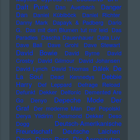
Daft Punk
Danger
Dan Auerbach
Dan
Daniel Küblböck
Daniel Richter
Danny Mark
Dapayk & Padberg
Dario
G.
Das mit den Blumen tut mir leid
Das
Paradies
Dascha Dauenhauer
Data Luv
Dave Ball
Dave Grohl
Dave Stewart
David Bowie
David Byrne
David
Crosby
David Gilmour
David Johansen
De
Dälek
David Lynch
David Thomas
La Soul
Debbie
Dead Kennedys
Harry
Def Leppard
Defrage Reload
Defunkt
Dekker
Delfonic
Demented Are
Depeche Mode
Der
Go
Denyo
Graf
Der moderne Man
Der Popolski
Derya Yildirim
Desmond Dekker
Deso
Deutsch-Amerikanische
Dogg
Freundschaft
Deutsche Laichen
Devo
Die Aeronauten
Diana Ross