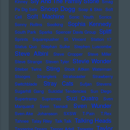
Sly And The Family Stone
Kinney
Smag
Snoop Dogg
Pa Dig Selv
Soap & Skin
Soft
Soft Machine
Cell
Sonic Youth
Sonics
Sophia Kennedy
Sonny Rollins
Soolking
Spliff
South Park
Sparks
Spencer Davis Group
Sprints
Squarepusher
St. Vincent
Station 17
Status Quo
Stephan Sulke
Stephen Luscombe
Steve Albini
Steve Cropper
Steve Miller
Stevie Wonder
Steve Strange
Steven Tyler
Sting
Stieber Twins
Stock Aitken Waterman
Stooges
Stranglers
Stratocaster
Strawberry
Stray Cats
Switchblade
Sufjan Stevens
Sugarhill Gang
Suicidal Tendencies
Sun Diego
Suzi Quatro
Supertramp
Supremes
Sven
Sven Wunder
Marquardt
Sven Tasnadi
Sven-Ake Johansson
SXSW
T-Pain
T.Rex
Talking Heads
Tahnee
Talay Riley
Talk Talk
Taylor
Tangerine Dream
Tanner Adell
Tarwater