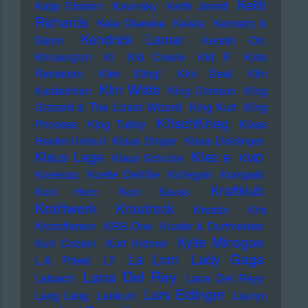
Keith
Katja Ebstein
Kavinsky
Keith Jarrett
Richards
Kele Okereke
Kelela
Kemistry &
Kendrick Lamar
Storm
Kerstin Ott
Khruangbin
KI
KId Creole
KId P.
KIda
Ramadan
KIev Stingl
KIm Deal
KIm
KIm Wilde
Kardashian
KIng Crimson
KIng
Gizzard & The Lizard Wizard
KIng Kurt
KIng
KItschKrieg
Princess
KIng Tubby
Klaas
Heufer-Umlauf
Klaus Dinger
Klaus Doldinger
Klez.e
Klaus Lage
Klaus Schulze
KMD
Kneecap
Koefte DeVille
Kollegah
Kompakt
Kraftklub
Kool Herc
Kool Savas
Kraftwerk
Krautrock
Kreator
Kris
Kristofferson
KRS-One
Kruder & Dorfmeister
Kylie Minogue
Kurt Cobain
Kurt Krömer
Lady Gaga
La Lom
L.A. Priest
L7
Lana Del Rey
Laibach
Lana Del Reyy
Lars Eidinger
Lang Lang
Lankum
Lauryn