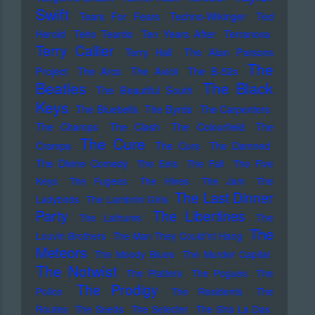
Swift
Tears For Fears
Techno-Wikinger
Ted
Herold
Teho Teardo
Ten Years After
Terranova
Terry Callier
Terry Hall
The Alan Parsons
The
Project
The Arcs
The Avicii
The B-52s
Beatles
The Black
The Beautiful South
Keys
The Bluebells
The Byrds
The Carpenters
The Champs
The Clash
The Colourfield
The
The Cure
Cramps
The Curs
The Damned
The Divine Comedy
The Eels
The Fall
The Five
Keys
The Fugees
The Hives
The Jam
The
The Last Dinner
Ladybirds
The Lambrini Girls
Party
The Libertines
The Lathums
The
The
Louvin Brothers
The Man They Could'nt Hang
Meteors
The Moody Blues
The Murder Capital
The Notwist
The Platters
The Pogues
The
The Prodigy
Police
The Residents
The
Routes
The Seeds
The Selecter
The Sha La Das