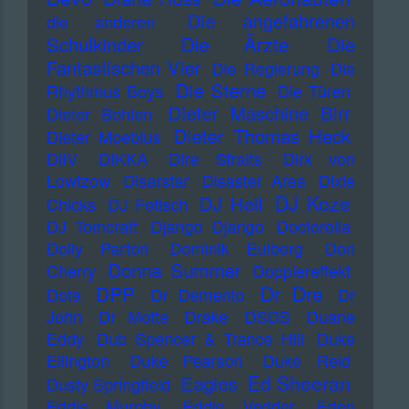
Die angefahrenen
die anderen
Die Ärzte
Schulkinder
Die
Fantastischen Vier
Die Regierung
Die
Die Sterne
Rhythmus Boys
Die Türen
Dieter Maschine Birr
Dieter Bohlen
Dieter Thomas Heck
Dieter Moebius
DiIV
DIKKA
Dire Straits
Dirk von
Lowtzow
Disarstar
Disaster Area
Dixie
DJ Koze
DJ Hell
Chicks
DJ Fetisch
DJ Tomcraft
Django Django
Doctorella
Dolly Parton
Dominik Eulberg
Don
Donna Summer
Cherry
Dopplereffekt
Dr Dre
DPP
Dota
Dr Demento
Dr
John
Dr Motte
Drake
DSDS
Duane
Eddy
Dub Spencer & Trance Hill
Duke
Ellington
Duke Pearson
Duke Reid
Ed Sheeran
Eagles
Dusty Springfield
Eddie Murphy
Eddie Vedder
Eden