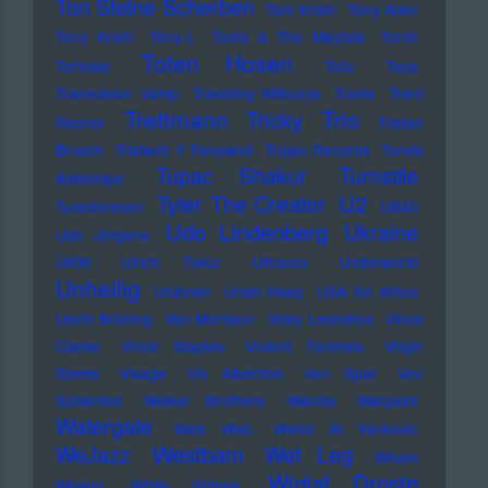
Ton Steine Scherben
Toni Krahl
Tony Allen
Tony Krahl
Tony-L
Toots & The Maytals
Torch
Toten Hosen
Tortoise
Toto
Toya
Transvision Vamp
Traveling Wilburys
Travis
Trent
Trettmann
Trio
Tricky
Reznor
Tristan
Brusch
Tristwch Y Fenywod
Trojan Records
Tunde
Tupac Shakur
Turnstile
Adebimpe
U2
Tyler The Creator
Tuxedomoon
UB40
Udo Lindenberg
Ukraine
Udo Jürgens
UKW
Ulrich Tukur
Ultravox
Underworld
Unheilig
Unionen
Uriah Heep
USA for Africa
Uschi Brüning
Van Morrison
Vicky Leandros
Vince
Clarke
Vince Staples
Violent Femmes
Virgin
Steele
Visage
Viv Albertine
Von Spar
Von
Südenfed
Walker Brothers
Wanda
Warpaint
Watergate
Web Web
Weird Al Yankovic
Westbam
WeJazz
Wet Leg
Wham
Wiglaf Droste
Wham!
White Stripes