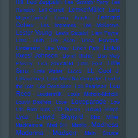
Led Zeppelin
Hill
Lee "Scratch" Perry
Lee
Lemke/Müller
Ranaldo
Leif Garrett
Lena
Leonard
Meyer-Landrut
Lenny Kravitz
Cohen
Les Impremes
Les McKeown
Lester Young
Lewis Capaldi
Liam Payne
Liars
Lilith
Lily Allen
Linda Ronstadt
Linton
Lindemann
Link Wray
Linkin Park
Kwesi Johnson
Lionel Richie
Lisa Mary
Little
Presley
Lisa Stansfield
Little Feat
LL Cool J
Simz
Lizzo
Little Walter
Lollapalooza
Look Mum No Computer
Lord of
Lou
the Lost
Lou Donaldson
Lou Pearlman
Reed
Loudermilk
Louis Moholo-Moholo
Loveparade
Louvin Brothers
Love
Low
Life Rich Kids
LTJ Bukem
Ludwig Hirsch
Lyca
Lynyrd Skynyrd
Mac Miller
Madness
Macklemore
Mad Sin
Madlib
Madonna
Madsen
Main Source