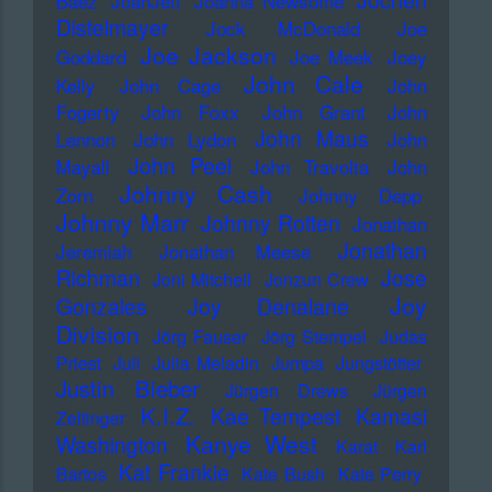
Jochen
Baez
JoanJett
Joanna Newsome
Distelmayer
Jock McDonald
Joe
Joe Jackson
Goddard
Joe Meek
Joey
John Cale
Kelly
John Cage
John
Fogerty
John Foxx
John Grant
John
John Maus
Lennon
John Lydon
John
John Peel
Mayall
John Travolta
John
Johnny Cash
Zorn
Johnny Depp
Johnny Marr
Johnny Rotten
Jonathan
Jonathan
Jeremiah
Jonathan Meese
Richman
Jose
Joni Mitchell
Jonzun Crew
Joy
Gonzales
Joy Denalane
Division
Jörg Fauser
Jörg Stempel
Judas
Priest
Juli
Julia Meladin
Jumpa
Jungstötter
Justin Bieber
Jürgen Drews
Jürgen
K.I.Z.
Kae Tempest
Kamasi
Zeltinger
Kanye West
Washington
Karat
Karl
Kat Frankie
Bartos
Kate Bush
Kate Perry