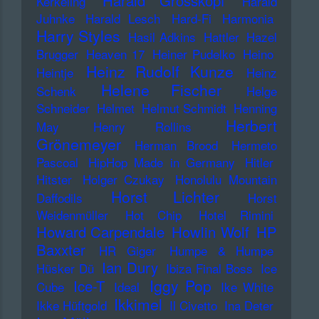
Harald Grosskopf
Kerkeling
Harald
Juhnke
Harald Lesch
Hard-Fi
Harmonia
Harry Styles
Hasil Adkins
Hattler
Hazel
Brugger
Heaven 17
Heiner Pudelko
Heino
Heinz Rudolf Kunze
Heintje
Heinz
Helene Fischer
Schenk
Helge
Schneider
Helmet
Helmut Schmidt
Henning
Herbert
May
Henry Rollins
Grönemeyer
Herman Brood
Hermeto
Pascoal
HipHop Made in Germany
Hitler
Hitster
Holger Czukay
Honolulu Mountain
Horst Lichter
Daffodils
Horst
Weidenmüller
Hot Chip
Hotel Rimini
Howard Carpendale
Howlin Wolf
HP
Baxxter
HR Giger
Humpe & Humpe
Ian Dury
Hüsker Dü
Ibiza Final Boss
Ice
Iggy Pop
Ice-T
Cube
Ideal
Ike White
Ikkimel
Ikke Hüftgold
Il Civetto
Ina Deter