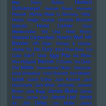
Herbert
May
Henry Rollins
Grönemeyer
Herman Brood
Hermeto
Pascoal
HipHop Made in Germany
Hitler
Hitster
Holger Czukay
Honolulu Mountain
Horst Lichter
Daffodils
Horst
Weidenmüller
Hot Chip
Hotel Rimini
Howard Carpendale
Howlin Wolf
HP
Baxxter
HR Giger
Humpe & Humpe
Ian Dury
Hüsker Dü
Ibiza Final Boss
Ice
Iggy Pop
Ice-T
Cube
Ideal
Ike White
Ikkimel
Ikke Hüftgold
Il Civetto
Ina Deter
Ina Müller
International Music
Interzone
Irene Schweizer
Irmin Schmidt
Iron Maiden
Isaak
Isaiah Collier
Jack Antonoff
Jack
DeJohnette
Jack White
Jackmate
Jackson
James Blake
Brown
Jake Bugg
James
James Last
Jamie
Brown
James Carr
xx
Jan Delay
Jan Müller
Jane's