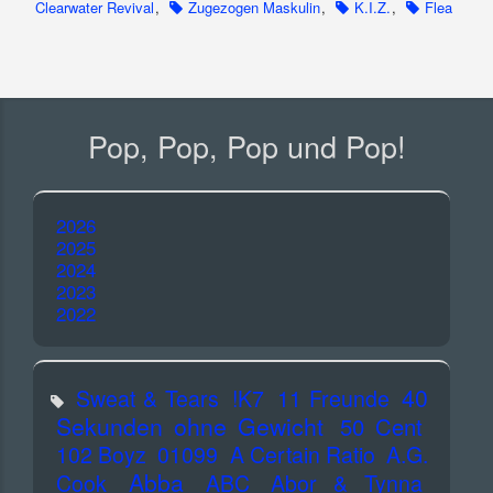
Clearwater Revival
,
Zugezogen Maskulin
,
K.I.Z.
,
Flea
Pop, Pop, Pop und Pop!
2026
2025
2024
2023
2022
40
Sweat & Tears
!K7
11 Freunde
Sekunden ohne Gewicht
50 Cent
102 Boyz
01099
A Certain Ratio
A.G.
Abba
Cook
ABC
Abor & Tynna