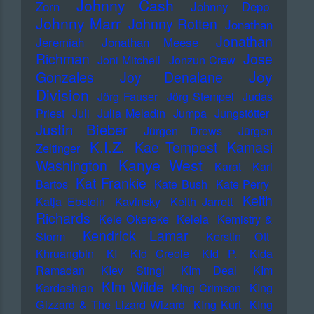
Johnny Cash
Zorn
Johnny Depp
Johnny Marr
Johnny Rotten
Jonathan
Jonathan
Jeremiah
Jonathan Meese
Richman
Jose
Joni Mitchell
Jonzun Crew
Joy
Gonzales
Joy Denalane
Division
Jörg Fauser
Jörg Stempel
Judas
Priest
Juli
Julia Meladin
Jumpa
Jungstötter
Justin Bieber
Jürgen Drews
Jürgen
K.I.Z.
Kae Tempest
Kamasi
Zeltinger
Kanye West
Washington
Karat
Karl
Kat Frankie
Bartos
Kate Bush
Kate Perry
Keith
Katja Ebstein
Kavinsky
Keith Jarrett
Richards
Kele Okereke
Kelela
Kemistry &
Kendrick Lamar
Storm
Kerstin Ott
Khruangbin
KI
KId Creole
KId P.
KIda
Ramadan
KIev Stingl
KIm Deal
KIm
KIm Wilde
Kardashian
KIng Crimson
KIng
Gizzard & The Lizard Wizard
KIng Kurt
KIng