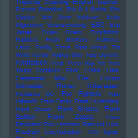
Thackray
English Teacher
Engerling
Erasure
Erdmöbel
Eric B & Rakim
Eric
Clapton
Eric Drew Feldman
Erste
ESC
Allgemeine Verunsicherung
Etta
James
Eugen Cicero
Eurythmics
Fabulous Freak Brothers
Faithless
Falco
Family
Farce
Farin Urlaub
Fat
White Family
Fatboy Slim
Fats Domino
Fehlfarben
Feist
Fever Ray
Fil
Fine
Flake
Flea
Young Cannibals
FINK
Fler
Fleetwood Mac
Florian
Schneider
Florian Silbereisen
Foo Fighters
Fontaines DC
Fran
Lebowitz
Frank Farian
Frank Laufenberg
Frank Sinatra
Frank
Frank Ocean
Frank Zappa
Spilker
Franz
Ferdinand
Frau Lehmann
Fred und Luna
Friedrich Liechtenstein
Fritz Egner