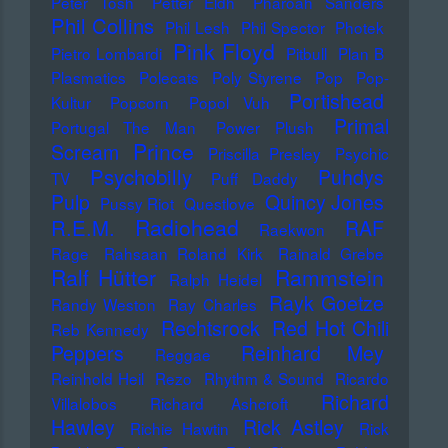
Peter Tosh
Petter Eldh
Pharoah Sanders
Phil Collins
Phil Lesh
Phil Spector
Photek
Pink Floyd
Pietro Lombardi
Pitbull
Plan B
Plasmatics
Polecats
Poly Styrene
Pop
Pop-
Portishead
Kultur
Popcorn
Popol Vuh
Primal
Portugal The Man
Power Plush
Prince
Scream
Priscilla Presley
Psychic
Psychobilly
Puhdys
TV
Puff Daddy
Pulp
Quincy Jones
Pussy Riot
Questlove
Radiohead
R.E.M.
RAF
Raekwon
Rage
Rahsaan Roland Kirk
Rainald Grebe
Ralf Hütter
Rammstein
Ralph Heidel
Rayk Goetze
Randy Weston
Ray Charles
Rechtsrock
Red Hot Chili
Reb Kennedy
Peppers
Reinhard Mey
Reggae
Reinhold Heil
Rezo
Rhythm & Sound
Ricardo
Richard
Villalobos
Richard Ashcroft
Hawley
Rick Astley
Richie Hawtin
Rick