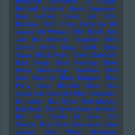
Berghain
Bernadette La Hengst
Bernard Sumner
Bernd Begemann
Berq
Bertrand Cantat
Beth Ditto
Betti Kruse
Beyonce
Betterov
Bill
Billie Eilish
Laswell
Bill Withers
Billy
Joel
Bim Sherman
Biosphere
Birth
Björk
Control
Bitchin Bajas
Black
Black Keys
Black Sabbath
Kappa
Black Sheep
Blaine Reininger
Blake
Harley
Blancmange
Bleachers
Blind
Blixa Bargeld
Bloc
Faith
Blink-182
Blondie
Party
Blond
Blood
Blue
Blur
Blumfeld
Blümchen
Oyster Cult
Bob Dylan
Bob Marley
Bo Diddley
Bob Vylan
Bob Mould
Bollock Brothers
Bon Iver
Boney M
Boy
Bono
Brian Eno
George
Brian James
Brian
Johnson
Brian Wilson
Brickhead