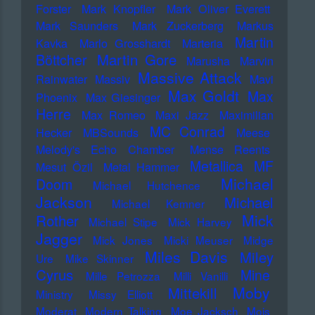
Forster
Mark Knopfler
Mark Oliver Everett
Mark Saunders
Mark Zuckerberg
Markus
Martin
Kavka
Marlo Grosshardt
Marteria
Martin Gore
Böttcher
Marusha
Marvin
Massive Attack
Rainwater
Massiv
Mavi
Max Goldt
Max
Phoenix
Max Giesinger
Herre
Max Romeo
Maxi Jazz
Maximilian
MC Conrad
Hecker
MBSounds
Meese
Melody's Echo Chamber
Mense Reents
Metallica
MF
Mesut Özil
Metal Hammer
Michael
Doom
Michael Hutchence
Jackson
Michael
Michael Kemner
Mick
Rother
Michael Stipe
Mick Harvey
Jagger
Mick Jones
Micki Meuser
Midge
Miles Davis
Miley
Ure
Mike Skinner
Cyrus
Mine
Mille Petrozza
Milli Vanilli
Moby
Mittekill
Ministry
Missy Elliott
Moderat
Modern Talking
Moe Jacksch
Mois