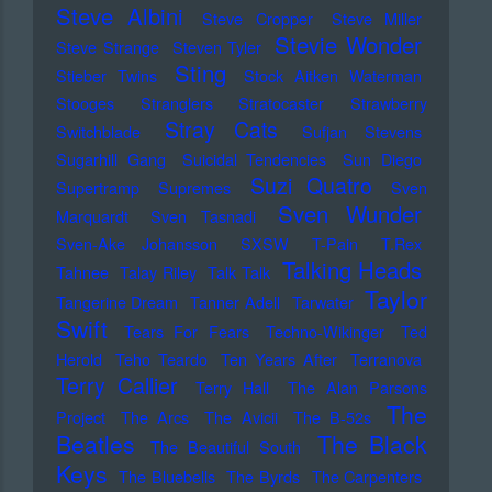
Steve Albini
Steve Cropper
Steve Miller
Stevie Wonder
Steve Strange
Steven Tyler
Sting
Stieber Twins
Stock Aitken Waterman
Stooges
Stranglers
Stratocaster
Strawberry
Stray Cats
Switchblade
Sufjan Stevens
Sugarhill Gang
Suicidal Tendencies
Sun Diego
Suzi Quatro
Supertramp
Supremes
Sven
Sven Wunder
Marquardt
Sven Tasnadi
Sven-Ake Johansson
SXSW
T-Pain
T.Rex
Talking Heads
Tahnee
Talay Riley
Talk Talk
Taylor
Tangerine Dream
Tanner Adell
Tarwater
Swift
Tears For Fears
Techno-Wikinger
Ted
Herold
Teho Teardo
Ten Years After
Terranova
Terry Callier
Terry Hall
The Alan Parsons
The
Project
The Arcs
The Avicii
The B-52s
Beatles
The Black
The Beautiful South
Keys
The Bluebells
The Byrds
The Carpenters