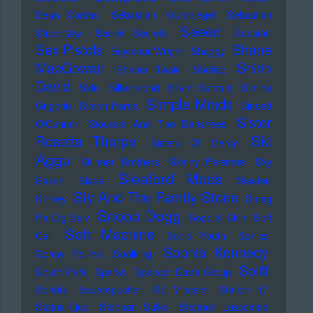
Sean Combs
Sebastian Krumbiegel
Sebastian
Seeed
Studnitzky
Secret Secrets
Sepalot
Sex Pistols
Shane
Seymour Wright
Shaggy
MacGowan
Shirin
Shania Twain
Shellac
David
Sido
Silbermond
Silent Servant
Simina
Simple Minds
Grigoriu
Simon Harris
Sinead
Sister
O'Connor
Siouxsie And The Banshees
Ski
Rosetta Tharpe
Sisters Of Mercy
Aggu
Skinner Brothers
Skinny Pelembe
Sky
Sleaford Mods
Saxon
Slade
Sleater-
Sly And The Family Stone
Kinney
Smag
Snoop Dogg
Pa Dig Selv
Soap & Skin
Soft
Soft Machine
Cell
Sonic Youth
Sonics
Sophia Kennedy
Sonny Rollins
Soolking
Spliff
South Park
Sparks
Spencer Davis Group
Sprints
Squarepusher
St. Vincent
Station 17
Status Quo
Stephan Sulke
Stephen Luscombe