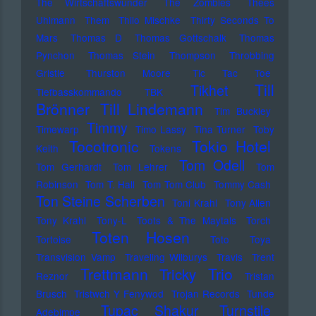
The Wirtschaftswunder
The Zombies
Thees
Uhlmann
Them
Thilo Mischke
Thirty Seconds To
Mars
Thomas D
Thomas Gottschalk
Thomas
Pynchon
Thomas Stein
Thompson
Throbbing
Gristle
Thurston Moore
Tic Tac Toe
Till
Tikhet
Tiefbasskommando TBK
Brönner
Till Lindemann
Tim Buckley
Timmy
Timewarp
Timo Lassy
Tina Turner
Toby
Tocotronic
Tokio Hotel
Keith
Tokens
Tom Odell
Tom Gerhardt
Tom Lehrer
Tom
Robinson
Tom T. Hall
Tom Tom Club
Tommy Cash
Ton Steine Scherben
Toni Krahl
Tony Allen
Tony Krahl
Tony-L
Toots & The Maytals
Torch
Toten Hosen
Tortoise
Toto
Toya
Transvision Vamp
Traveling Wilburys
Travis
Trent
Trettmann
Trio
Tricky
Reznor
Tristan
Brusch
Tristwch Y Fenywod
Trojan Records
Tunde
Tupac Shakur
Turnstile
Adebimpe