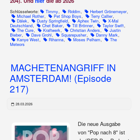
204). Und
hier
die ab 2026
Schlüsselworte:
Timmy
,
Riddim
,
Herbert Grönemeyer
,
Michael Rother
,
Pet Shop Boys
,
Terry Callier
,
Dälek
,
Dusty Springfield
,
Aphex Twin
,
X-Mal
Deutschland
,
Chet Baker
,
Till Brönner
,
Taylor Swift
,
The Cure
,
Kraftwerk
,
Christian Anders
,
Justin
Bieber
,
Dave Grohl
,
Squarepusher
,
Danny Mark
,
Kanye West
,
Rihanna
,
Moses Pelham
,
The
Meteors
MACHETENANGRIFF IN
AMSTERDAM! (Episode
217)
28.03.2026
Die neue Ausgabe
von "Pop nach 8" ist