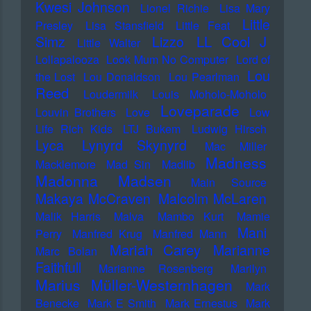
Kwesi Johnson
Lionel Richie
Lisa Mary
Little
Presley
Lisa Stansfield
Little Feat
LL Cool J
Simz
Lizzo
Little Walter
Lollapalooza
Look Mum No Computer
Lord of
Lou
the Lost
Lou Donaldson
Lou Pearlman
Reed
Loudermilk
Louis Moholo-Moholo
Loveparade
Louvin Brothers
Love
Low
Life Rich Kids
LTJ Bukem
Ludwig Hirsch
Lyca
Lynyrd Skynyrd
Mac Miller
Madness
Macklemore
Mad Sin
Madlib
Madonna
Madsen
Main Source
Makaya McCraven
Malcolm McLaren
Malik Harris
Malva
Mambo Kurt
Mamie
Mani
Perry
Manfred Krug
Manfred Mann
Mariah Carey
Marianne
Marc Bolan
Faithfull
Marianne Rosenberg
Marilyn
Marius Müller-Westernhagen
Mark
Benecke
Mark E Smith
Mark Ernestus
Mark