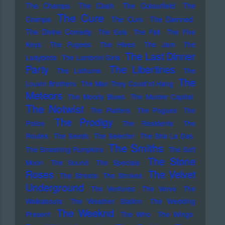
The Champs
The Clash
The Colourfield
The
The Cure
Cramps
The Curs
The Damned
The Divine Comedy
The Eels
The Fall
The Five
Keys
The Fugees
The Hives
The Jam
The
The Last Dinner
Ladybirds
The Lambrini Girls
Party
The Libertines
The Lathums
The
The
Louvin Brothers
The Man They Could'nt Hang
Meteors
The Moody Blues
The Murder Capital
The Notwist
The Platters
The Pogues
The
The Prodigy
Police
The Residents
The
Routes
The Seeds
The Selecter
The Sha La Das
The Smiths
The Smashing Pumpkins
The Soft
The Stone
Moon
The Sound
The Specials
Roses
The Velvet
The Streets
The Strokes
Underground
The Ventures
The Verve
The
Walkabouts
The Weather Station
The Wedding
The Weeknd
Present
The Who
The Wings