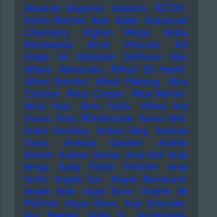
AC/DC
Absolute Beginner
Abwärts
Advanced
Achim Reichel
Ada
Adele
Chemistry
Afghan Whigs
Afrika
Bambaataa
Afrob
Afroman
AG
Geige
Air
Alabaster DePlume
Alan
Alfred 23 Harth
Wilson
Alexandra
Alfred Brendel
Alfred Hilsberg
Alice
Alice Cooper
Coltrane
Alice Merton
Alicia Keys
Alma Naidu
Althea And
Amy Winehouse
Donna
Andre 3000
Andre Herzberg
Andrea Berg
Andreas
Dorau
Andreas Gabalier
Andrew
Eldritch
Andrew Vachss
Andy Bell
Andy
Andy Fletch Fletcher
Brings
Andy
Smith
Angela Aux
Angelo Branduardi
Angine de
Angelo Kelly
Angie Stone
Poitrine
Angus Stone
Anja Schneider
Ann Peebles
AnNa R.
Annahstasia