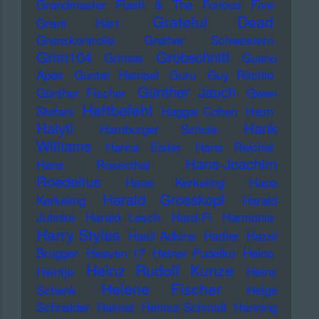
Grandmaster Flash & The Furious Five
Grateful Dead
Grant Hart
Grenzkontrolle
Grether Schwestern
Grim104
Grobschnitt
Grimes
Guano
Apes
Gunter Hampel
Guru
Guy Ritchie
Günther Jauch
Günther Fischer
Gwen
Haftbefehl
Stefani
Haggai Cohen
Haim
Haiyti
Hank
Hamburger Schule
Williams
Hanns Eisler
Hans Reichel
Hans-Joachim
Hans Rosenthal
Roedelius
Haoe Kerkeling
Hape
Harald Grosskopf
Kerkeling
Harald
Juhnke
Harald Lesch
Hard-Fi
Harmonia
Harry Styles
Hasil Adkins
Hattler
Hazel
Brugger
Heaven 17
Heiner Pudelko
Heino
Heinz Rudolf Kunze
Heintje
Heinz
Helene Fischer
Schenk
Helge
Schneider
Helmet
Helmut Schmidt
Henning