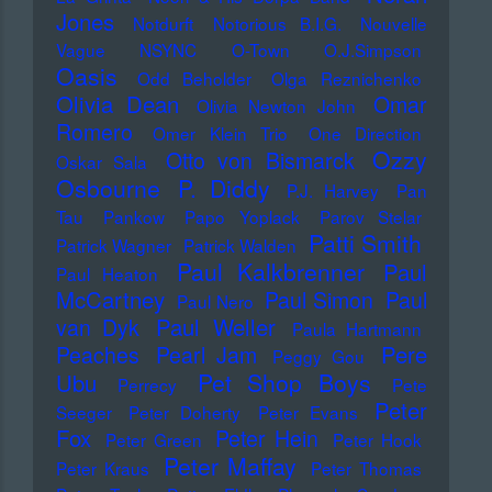
Jones
Notdurft
Notorious B.I.G.
Nouvelle
Vague
NSYNC
O-Town
O.J.Simpson
Oasis
Odd Beholder
Olga Reznichenko
Olivia Dean
Omar
Olivia Newton John
Romero
Omer Klein Trio
One Direction
Ozzy
Otto von Bismarck
Oskar Sala
Osbourne
P. Diddy
P.J. Harvey
Pan
Tau
Pankow
Papo Yoplack
Parov Stelar
Patti Smith
Patrick Wagner
Patrick Walden
Paul Kalkbrenner
Paul
Paul Heaton
McCartney
Paul Simon
Paul
Paul Nero
Paul Weller
van Dyk
Paula Hartmann
Pere
Peaches
Pearl Jam
Peggy Gou
Pet Shop Boys
Ubu
Perrecy
Pete
Peter
Seeger
Peter Doherty
Peter Evans
Fox
Peter Hein
Peter Green
Peter Hook
Peter Maffay
Peter Kraus
Peter Thomas