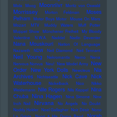
Moonriivr
Mola
Moog
Moritz von Oswald
Morrissey
Moses
Morton Feldman
Pelham
Motor Boys Motor
Mouse On Mars
Mozart
MTV
Muddy Waters
Muff Potter
Muppet Show
Münchener Freiheit
My Bloody
Valentine
N.W.A.
Naddel
Nadin Deventer
Nana Mouskouri
Nation Of Language
Nazareth
NDW
Neil Diamond
Neil Tennant
Neil Young
Nekromantix
Nemo
Nena
New
Nervous Norvus
Neu!
New Model Army
Order
New York Dolls
Nia
Newcleus
Nick
Archives
Nick Cave
Nichtseattle
Waterhouse
Nickelback
Nico
Nikko
Nile Rogers
Nina
Weidemann
Nils Keppel
Nina Hagen
Chuba
Nina Simone
Nine
Nirvana
Inch Nail
No Angels
No Doubt
Noddy Holder
Noel Gallagher
Noir Désir
Nono
Norah
La Grinta
Noori & His Dorpa Band