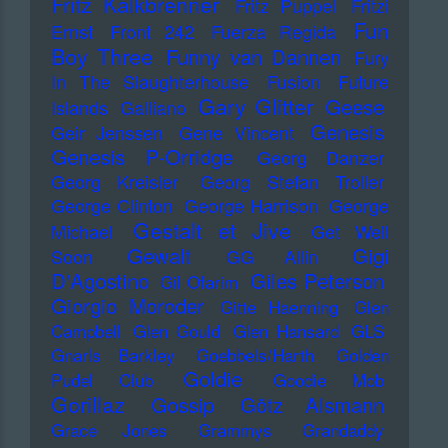
Fritz Kalkbrenner
Fritz Puppel
Fritzi
Fun
Ernst
Front 242
Fuerza Regida
Boy Three
Funny van Dannen
Fury
In The Slaughterhouse
Fusion
Future
Gary Glitter
Geese
Islands
Galliano
Genesis
Geir Jenssen
Gene Vincent
Genesis P-Orridge
Georg Danzer
Georg Kreisler
Georg Stefan Troller
George Clinton
George Harrison
George
Gestalt et Jive
Michael
Get Well
Gewalt
Gigi
Soon
GG Allin
D'Agostino
Giles Peterson
Gil Ofarim
Giorgio Moroder
Gitte Haenning
Glen
Campbell
Glen Gould
Glen Hansard
GLS
Gnarls Barkley
Goebbels/Harth
Golden
Goldie
Pudel Club
Goodie Mob
Gorillaz
Gossip
Götz Alsmann
Grace Jones
Grammys
Grandaddy