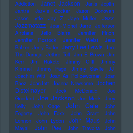
Janet Jackson
Addiction
Janis Joplin
Jantra
Jarvis Cocker
Jason Donovan
Jazz
Jason Lytle
Jay Z
Jaye Muller
Jazzmatazz
Jean-Michel Jarre
Jefferson
Airplane
Jello Biafra
Jennifer Finch
Jennifer Rostock
Jennifer Weist
Jens
Jerry Lee Lewis
Balzer
Jerry Butler
Jeru
The Damaja
Jethro Tull
Jim E Brown
Jim
Kerr
Jim Rakete
Jimmy Cliff
Jimmy
Kimmel
Jimmy Page
Jimmy Savile
JJ
Joachim Witt
Joan As Policewoman
Joan
Jochen
Baez
JoanJett
Joanna Newsome
Distelmayer
Jock McDonald
Joe
Joe Jackson
Goddard
Joe Meek
Joey
John Cale
Kelly
John Cage
John
Fogerty
John Foxx
John Grant
John
John Maus
Lennon
John Lydon
John
John Peel
Mayall
John Travolta
John