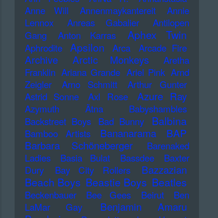
Anne Will
Annenmaykantereit
Annie
Lennox
Anreas Gabalier
Antilopen
Aphex Twin
Gang
Anton Karras
Apsilon
Aphrodite
Arca
Arcade Fire
Archive
Arctic Monkeys
Aretha
Franklin
Ariana Grande
Ariel Pink
Arnd
Zeigler
Arno Schmitt
Arthur Gunter
Azure Ray
Astrid Sonne
Axl Rose
Azymuth
Ätna
Babyshambles
Balbina
Backstreet Boys
Bad Bunny
Bananarama
BAP
Bamboo Artists
Barbara Schöneberger
Barenaked
Ladies
Basia Bulat
Bassdee
Baxter
Bazzazian
Dury
Bay City Rollers
Beach Boys
Beastie Boys
Beatles
Beckenbauer
Bee Gees
Beirut
Ben
Benjamin Amaru
LaMar Gay