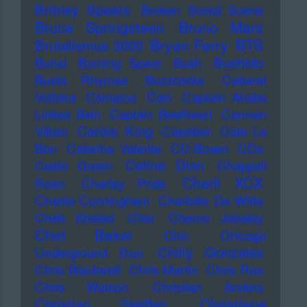
Britney Spears
Broken Social Scene
Bruce Springsteen
Bruno Mars
Bryan Ferry
BTS
Brutalismus 3000
Bushido
Burial
Burning Spear
Bush
Busta Rhymes
Buzzcocks
Cabaret
Can
Voltaire
Campino
Captain Ahabs
Linkes Bein
Captain Beefheart
Carmen
Carole King
Villain
Cassiber
Cate Le
Bon
Caterina Valente
CD-Boxen
CDs
Celine Dion
Ceelo Green
Chappell
Charli XCX
Roan
Charley Pride
Charlie Cunningham
Charlotte De Witte
Cheb Khaled
Cher
Cherno Jobatey
Chet Baker
Chic
Chicago
Chilly Gonzales
Underground Duo
Chris Blackwell
Chris Martin
Chris Rea
Chris Watson
Christian Anders
Christiane
Christian Steiffen