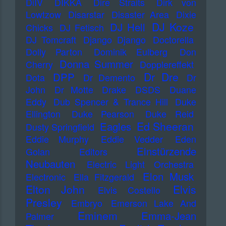
DiIV
DIKKA
Dire Straits
Dirk von
Lowtzow
Disarstar
Disaster Area
Dixie
DJ Koze
DJ Hell
Chicks
DJ Fetisch
DJ Tomcraft
Django Django
Doctorella
Dolly Parton
Dominik Eulberg
Don
Donna Summer
Cherry
Dopplereffekt
Dr Dre
DPP
Dota
Dr Demento
Dr
John
Dr Motte
Drake
DSDS
Duane
Eddy
Dub Spencer & Trance Hill
Duke
Ellington
Duke Pearson
Duke Reid
Ed Sheeran
Eagles
Dusty Springfield
Eddie Murphy
Eddie Vedder
Eden
Einstürzende
Golan
Editors
Neubauten
Electric Light Orchestra
Elon Musk
Electronic
Ella Fitzgerald
Elton John
Elvis
Elvis Costello
Presley
Embryo
Emerson Lake And
Eminem
Emma-Jean
Palmer