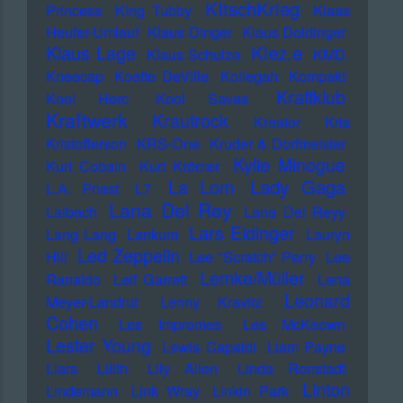
KItschKrieg
Princess
KIng Tubby
Klaas
Heufer-Umlauf
Klaus Dinger
Klaus Doldinger
Klez.e
Klaus Lage
Klaus Schulze
KMD
Kneecap
Koefte DeVille
Kollegah
Kompakt
Kraftklub
Kool Herc
Kool Savas
Kraftwerk
Krautrock
Kreator
Kris
Kristofferson
KRS-One
Kruder & Dorfmeister
Kylie Minogue
Kurt Cobain
Kurt Krömer
Lady Gaga
La Lom
L.A. Priest
L7
Lana Del Rey
Laibach
Lana Del Reyy
Lars Eidinger
Lang Lang
Lankum
Lauryn
Led Zeppelin
Hill
Lee "Scratch" Perry
Lee
Lemke/Müller
Ranaldo
Leif Garrett
Lena
Leonard
Meyer-Landrut
Lenny Kravitz
Cohen
Les Impremes
Les McKeown
Lester Young
Lewis Capaldi
Liam Payne
Liars
Lilith
Lily Allen
Linda Ronstadt
Linton
Lindemann
Link Wray
Linkin Park