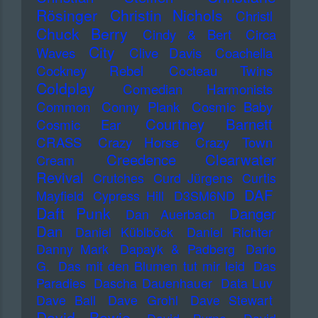
Rösinger
Christin Nichols
Christl
Chuck Berry
Cindy & Bert
Circa
City
Waves
Clive Davis
Coachella
Cockney Rebel
Cocteau Twins
Coldplay
Comedian Harmonists
Common
Conny Plank
Cosmic Baby
Courtney Barnett
Cosmic Ear
CRASS
Crazy Horse
Crazy Town
Creedence Clearwater
Cream
Revival
Crutches
Curd Jürgens
Curtis
DAF
Mayfield
Cypress Hill
D3SM6ND
Daft Punk
Danger
Dan Auerbach
Dan
Daniel Küblböck
Daniel Richter
Danny Mark
Dapayk & Padberg
Dario
G.
Das mit den Blumen tut mir leid
Das
Paradies
Dascha Dauenhauer
Data Luv
Dave Ball
Dave Grohl
Dave Stewart
David Bowie