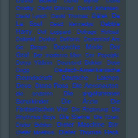
David Byrne
David
Crosby
David Gilmour
David Johansen
De
Dälek
David Lynch
David Thomas
La Soul
Debbie
Dead Kennedys
Harry
Def Leppard
Defrage Reload
Defunkt
Dekker
Delfonic
Demented Are
Depeche Mode
Der
Go
Denyo
Graf
Der moderne Man
Der Popolski
Derya Yildirim
Desmond Dekker
Deso
Deutsch-Amerikanische
Dogg
Freundschaft
Deutsche Laichen
Devo
Die Aeronauten
Diana Ross
Die angefahrenen
die anderen
Die Ärzte
Schulkinder
Die
Fantastischen Vier
Die Regierung
Die
Die Sterne
Rhythmus Boys
Die Türen
Dieter Maschine Birr
Dieter Bohlen
Dieter Thomas Heck
Dieter Moebius