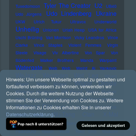
U2
Tyler The Creator
Tuxedomoon
UB40
Udo Lindenberg
Ukraine
Udo Jürgens
UKW
Ulrich Tukur
Ultravox
Underworld
Unheilig
Unionen
Uriah Heep
USA for Africa
Uschi Brüning
Van Morrison
Vicky Leandros
Vince
Clarke
Vince Staples
Violent Femmes
Virgin
Steele
Visage
Viv Albertine
Von Spar
Von
Südenfed
Walker Brothers
Wanda
Warpaint
Watergate
Web Web
Weird Al Yankovic
Westbam
WeJazz
Wet Leg
Wham
Hinweis:
Um unsere Webseite optimal zu gestalten und
Wiglaf Droste
Wham!
White Stripes
fortlaufend verbessern zu können, verwenden wir
Wildecker Herzbuben
Will Ferrell
William Shatner
Cookies. Durch die weitere Nutzung der Webseite
Willie Nelson
Wolf Biermann
Wolf Wondratschek
stimmen Sie der Verwendung von Cookies zu. Weitere
Wolfgang Flür
Informationen zu Cookies erhalten Sie in unserer
Wolfgang Zechner
Woodstock
Wu-Tang Clan
X-Mal
Datenschutzerklärung
.
World Party
Xatar
Xavier
Deutschland
X-Ray Spex
Pop nach 8 unterstützen?
Gelesen und akzeptiert
Naidoo
Yassin
Yeule
Yoko Ono
Yousuke