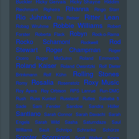
Buckler
Ricky Gervais
Ricky Shayne
Riddim
Rihanna
Riechmann
Righeira
Ringo Starr
Rio Juhnke
Ritter Lean
Rio Reiser
Robbie Williams
Robag Wruhme
Robert
Robyn
Forster
Roberta Flack
Rock-o-Rama
Rod
Rocko Schamoni
Rockwell
Stewart
Roger Champman
Roger
Cicero
Roger McGuinn
Roland Emmerich
Roland Kaiser
Roland Owsnitzki
Rolf Dieter
Rolling Stones
Brinkmann
Rolf Kühn
Rosalia
Roxy Music
Romy
Rosenstolz
Roy Ayers
Roy Orbison
RPS Lanrue
Run-DMC
Rush
Russ Kunkel
Russland
Rutles
Sababa 5
Sade
Sam Fender
Sandow
Sandra Hüller
Santiano
Sarah Connor
Sarah Davachi
Sarah
Engels
Sarah Wild
Sasha
Saturndaze
Saul
Williams
Sault
Schnipo Schranke
Schürze
Scorpions
Scooter
Scott Walker
Scycs