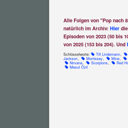
Alle Folgen von "Pop nach 8
natürlich im Archiv:
Hier
die
Episoden von 2023 (50 bis 1
von 2025 (153 bis 204). Und
Schlüsselworte:
Till Lindemann
,
Jackson
,
Morrissey
,
Mine
,
Nirvana
,
Scorpions
,
Red Ho
Mesut Özil