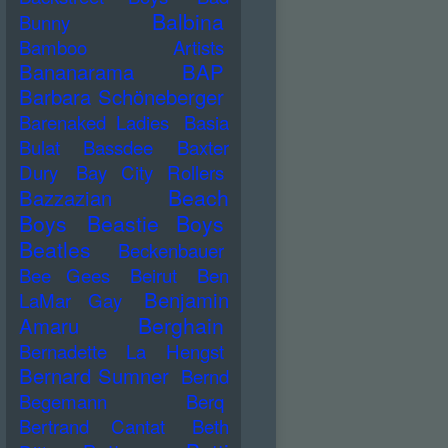
Balbina
Bunny
Bamboo Artists
Bananarama
BAP
Barbara Schöneberger
Barenaked Ladies
Basia
Bulat
Bassdee
Baxter
Dury
Bay City Rollers
Beach
Bazzazian
Boys
Beastie Boys
Beatles
Beckenbauer
Bee Gees
Beirut
Ben
Benjamin
LaMar Gay
Berghain
Amaru
Bernadette La Hengst
Bernard Sumner
Bernd
Begemann
Berq
Bertrand Cantat
Beth