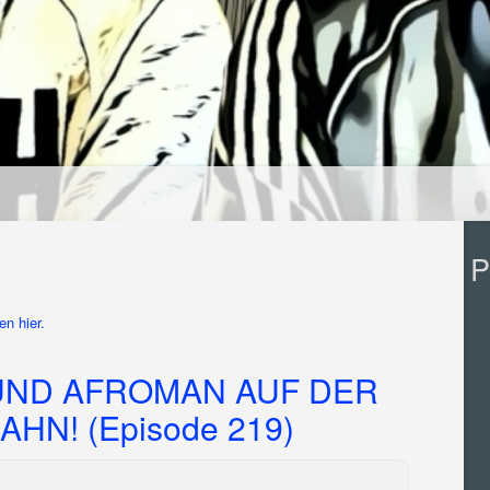
P
n hier.
UND AFROMAN AUF DER
N! (Episode 219)