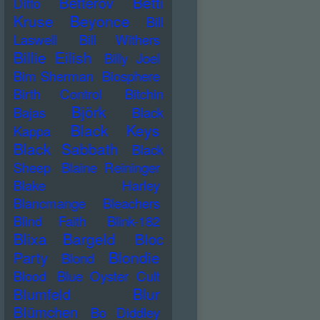
Betti
Betterov
Ditto
Kruse
Beyonce
Bill
Laswell
Bill Withers
Billie Eilish
Billy Joel
Bim Sherman
Biosphere
Birth Control
Bitchin
Björk
Bajas
Black
Black Keys
Kappa
Black Sabbath
Black
Sheep
Blaine Reininger
Blake Harley
Blancmange
Bleachers
Blind Faith
Blink-182
Blixa Bargeld
Bloc
Blondie
Party
Blond
Blood
Blue Oyster Cult
Blur
Blumfeld
Blümchen
Bo Diddley