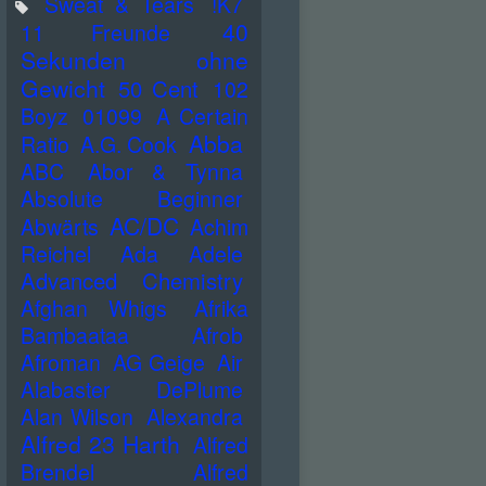
Sweat & Tears
!K7
40
11 Freunde
Sekunden ohne
Gewicht
50 Cent
102
Boyz
01099
A Certain
Abba
Ratio
A.G. Cook
ABC
Abor & Tynna
Absolute Beginner
AC/DC
Abwärts
Achim
Reichel
Ada
Adele
Advanced Chemistry
Afghan Whigs
Afrika
Bambaataa
Afrob
Afroman
AG Geige
Air
Alabaster DePlume
Alan Wilson
Alexandra
Alfred 23 Harth
Alfred
Brendel
Alfred