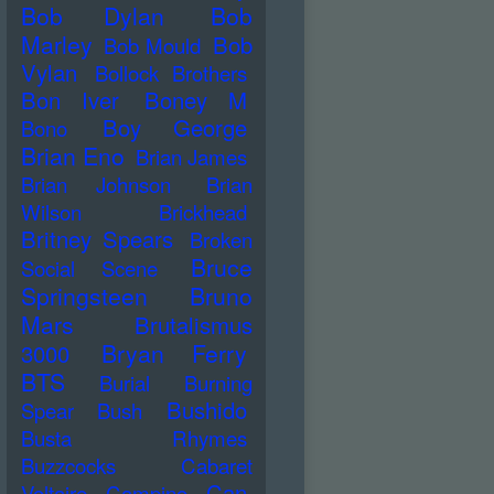
Bob Dylan
Bob
Marley
Bob
Bob Mould
Vylan
Bollock Brothers
Bon Iver
Boney M
Boy George
Bono
Brian Eno
Brian James
Brian Johnson
Brian
Wilson
Brickhead
Britney Spears
Broken
Bruce
Social Scene
Springsteen
Bruno
Mars
Brutalismus
Bryan Ferry
3000
BTS
Burial
Burning
Bushido
Spear
Bush
Busta Rhymes
Buzzcocks
Cabaret
Can
Voltaire
Campino