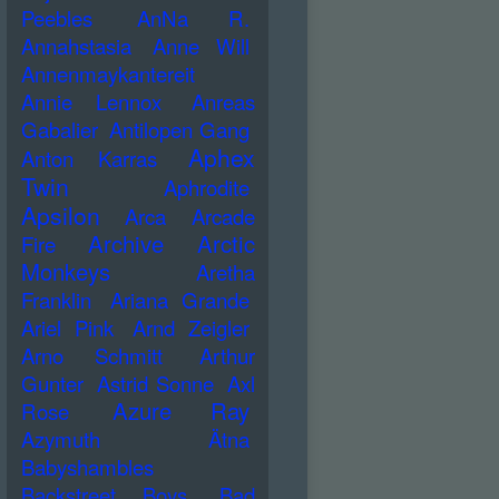
Peebles
AnNa R.
Annahstasia
Anne Will
Annenmaykantereit
Annie Lennox
Anreas
Gabalier
Antilopen Gang
Aphex
Anton Karras
Twin
Aphrodite
Apsilon
Arca
Arcade
Archive
Arctic
Fire
Monkeys
Aretha
Franklin
Ariana Grande
Ariel Pink
Arnd Zeigler
Arno Schmitt
Arthur
Gunter
Astrid Sonne
Axl
Azure Ray
Rose
Azymuth
Ätna
Babyshambles
Backstreet Boys
Bad