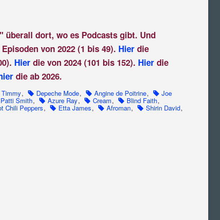
" überall dort, wo es Podcasts gibt. Und
 Episoden von 2022 (1 bis 49).
Hier
die
00).
Hier
die von 2024 (101 bis 152).
Hier
die
hier
die ab 2026.
Timmy
,
Depeche Mode
,
Angine de Poitrine
,
Joe
Patti Smith
,
Azure Ray
,
Cream
,
Blind Faith
,
t Chili Peppers
,
Etta James
,
Afroman
,
Shirin David
,