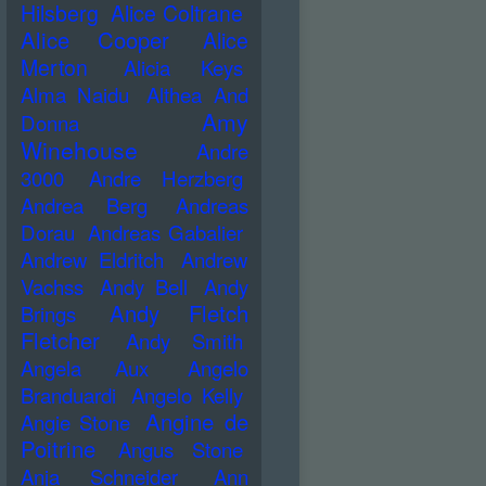
Hilsberg
Alice Coltrane
Alice Cooper
Alice
Merton
Alicia Keys
Alma Naidu
Althea And
Amy
Donna
Winehouse
Andre
3000
Andre Herzberg
Andrea Berg
Andreas
Dorau
Andreas Gabalier
Andrew Eldritch
Andrew
Vachss
Andy Bell
Andy
Andy Fletch
Brings
Fletcher
Andy Smith
Angela Aux
Angelo
Branduardi
Angelo Kelly
Angine de
Angie Stone
Poitrine
Angus Stone
Anja Schneider
Ann