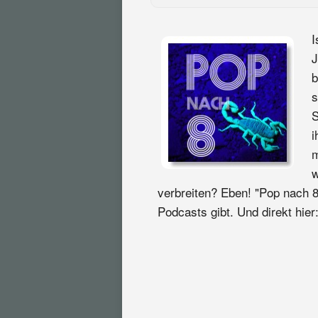
I
J
b
s
S
i
m
w
verbreiten? Eben! "Pop nach 8
Podcasts gibt. Und direkt hier