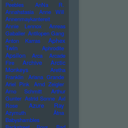
Peebles
AnNa R.
Annahstasia
Anne Will
Annenmaykantereit
Annie Lennox
Anreas
Gabalier
Antilopen Gang
Aphex
Anton Karras
Twin
Aphrodite
Apsilon
Arca
Arcade
Archive
Arctic
Fire
Monkeys
Aretha
Franklin
Ariana Grande
Ariel Pink
Arnd Zeigler
Arno Schmitt
Arthur
Gunter
Astrid Sonne
Axl
Azure Ray
Rose
Azymuth
Ätna
Babyshambles
Backstreet Boys
Bad