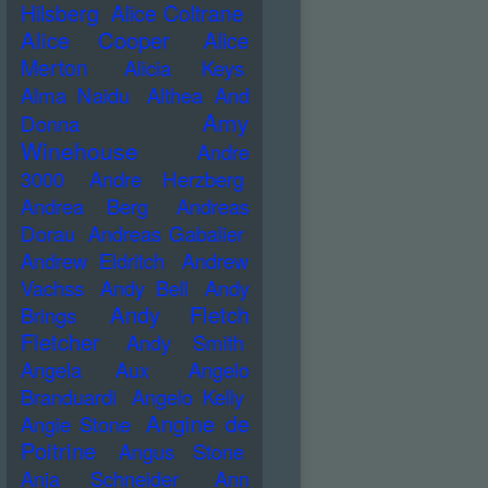
Hilsberg
Alice Coltrane
Alice Cooper
Alice
Merton
Alicia Keys
Alma Naidu
Althea And
Amy
Donna
Winehouse
Andre
3000
Andre Herzberg
Andrea Berg
Andreas
Dorau
Andreas Gabalier
Andrew Eldritch
Andrew
Vachss
Andy Bell
Andy
Andy Fletch
Brings
Fletcher
Andy Smith
Angela Aux
Angelo
Branduardi
Angelo Kelly
Angine de
Angie Stone
Poitrine
Angus Stone
Anja Schneider
Ann