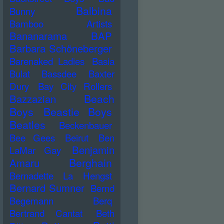
Balbina
Bunny
Bamboo Artists
Bananarama
BAP
Barbara Schöneberger
Barenaked Ladies
Basia
Bulat
Bassdee
Baxter
Dury
Bay City Rollers
Beach
Bazzazian
Boys
Beastie Boys
Beatles
Beckenbauer
Bee Gees
Beirut
Ben
Benjamin
LaMar Gay
Berghain
Amaru
Bernadette La Hengst
Bernard Sumner
Bernd
Begemann
Berq
Bertrand Cantat
Beth