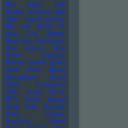
Bob Dylan
Bob
Marley
Bob
Bob Mould
Vylan
Bollock Brothers
Bon Iver
Boney M
Boy George
Bono
Brian Eno
Brian James
Brian Johnson
Brian
Wilson
Brickhead
Britney Spears
Broken
Bruce
Social Scene
Springsteen
Bruno
Mars
Brutalismus
Bryan Ferry
3000
BTS
Burial
Burning
Bushido
Spear
Bush
Busta Rhymes
Buzzcocks
Cabaret
Can
Voltaire
Campino