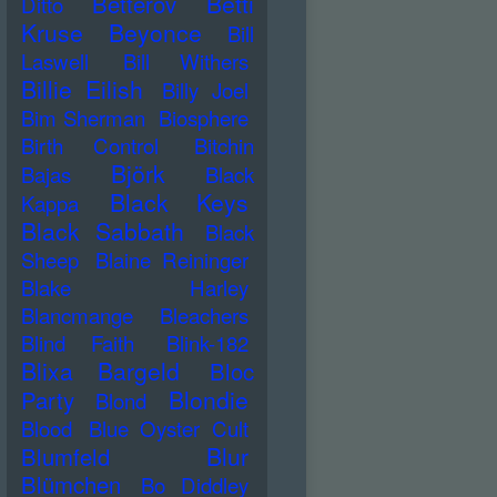
Betti
Betterov
Ditto
Kruse
Beyonce
Bill
Laswell
Bill Withers
Billie Eilish
Billy Joel
Bim Sherman
Biosphere
Birth Control
Bitchin
Björk
Bajas
Black
Black Keys
Kappa
Black Sabbath
Black
Sheep
Blaine Reininger
Blake Harley
Blancmange
Bleachers
Blind Faith
Blink-182
Blixa Bargeld
Bloc
Blondie
Party
Blond
Blood
Blue Oyster Cult
Blur
Blumfeld
Blümchen
Bo Diddley