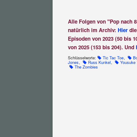
Alle Folgen von "Pop nach 8
natürlich im Archiv:
Hier
die
Episoden von 2023 (50 bis 1
von 2025 (153 bis 204). Und
Schlüsselworte:
Tic Tac Toe
,
Bo
Jones
,
Russ Kunkel
,
Yousuke 
The Zombies