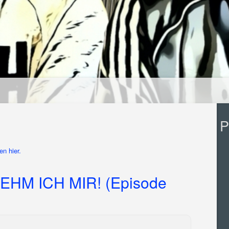
P
n hier.
EHM ICH MIR! (Episode