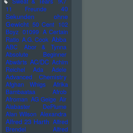
Sweat & Tears
!K7
40
11 Freunde
Sekunden ohne
Gewicht
50 Cent
102
Boyz
01099
A Certain
Abba
Ratio
A.G. Cook
ABC
Abor & Tynna
Absolute Beginner
AC/DC
Abwärts
Achim
Reichel
Ada
Adele
Advanced Chemistry
Afghan Whigs
Afrika
Bambaataa
Afrob
Afroman
AG Geige
Air
Alabaster DePlume
Alan Wilson
Alexandra
Alfred 23 Harth
Alfred
Brendel
Alfred