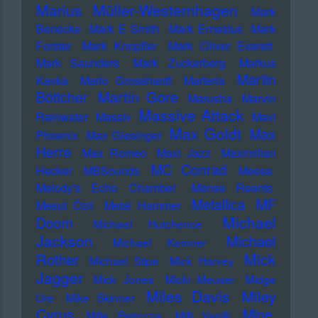
Marius Müller-Westernhagen
Mark
Benecke
Mark E Smith
Mark Ernestus
Mark
Forster
Mark Knopfler
Mark Oliver Everett
Mark Saunders
Mark Zuckerberg
Markus
Martin
Kavka
Marlo Grosshardt
Marteria
Martin Gore
Böttcher
Marusha
Marvin
Massive Attack
Rainwater
Massiv
Mavi
Max Goldt
Max
Phoenix
Max Giesinger
Herre
Max Romeo
Maxi Jazz
Maximilian
MC Conrad
Hecker
MBSounds
Meese
Melody's Echo Chamber
Mense Reents
Metallica
MF
Mesut Özil
Metal Hammer
Michael
Doom
Michael Hutchence
Jackson
Michael
Michael Kemner
Mick
Rother
Michael Stipe
Mick Harvey
Jagger
Mick Jones
Micki Meuser
Midge
Miles Davis
Miley
Ure
Mike Skinner
Cyrus
Mine
Mille Petrozza
Milli Vanilli