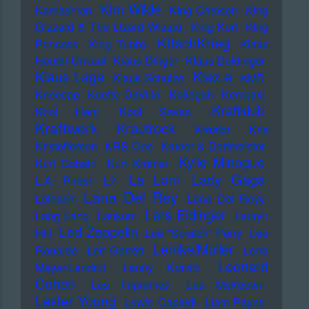
KIm Wilde
Kardashian
KIng Crimson
KIng
Gizzard & The Lizard Wizard
KIng Kurt
KIng
KItschKrieg
Princess
KIng Tubby
Klaas
Heufer-Umlauf
Klaus Dinger
Klaus Doldinger
Klez.e
Klaus Lage
Klaus Schulze
KMD
Kneecap
Koefte DeVille
Kollegah
Kompakt
Kraftklub
Kool Herc
Kool Savas
Kraftwerk
Krautrock
Kreator
Kris
Kristofferson
KRS-One
Kruder & Dorfmeister
Kylie Minogue
Kurt Cobain
Kurt Krömer
Lady Gaga
La Lom
L.A. Priest
L7
Lana Del Rey
Laibach
Lana Del Reyy
Lars Eidinger
Lang Lang
Lankum
Lauryn
Led Zeppelin
Hill
Lee "Scratch" Perry
Lee
Lemke/Müller
Ranaldo
Leif Garrett
Lena
Leonard
Meyer-Landrut
Lenny Kravitz
Cohen
Les Impremes
Les McKeown
Lester Young
Lewis Capaldi
Liam Payne