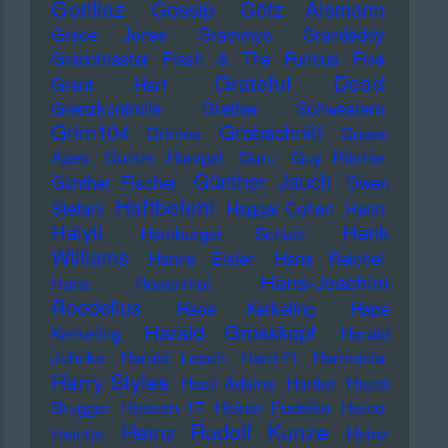
Gorillaz
Gossip
Götz Alsmann
Grace Jones
Grammys
Grandaddy
Grandmaster Flash & The Furious Five
Grateful Dead
Grant Hart
Grenzkontrolle
Grether Schwestern
Grim104
Grobschnitt
Grimes
Guano
Apes
Gunter Hampel
Guru
Guy Ritchie
Günther Jauch
Günther Fischer
Gwen
Haftbefehl
Stefani
Haggai Cohen
Haim
Haiyti
Hank
Hamburger Schule
Williams
Hanns Eisler
Hans Reichel
Hans-Joachim
Hans Rosenthal
Roedelius
Haoe Kerkeling
Hape
Harald Grosskopf
Kerkeling
Harald
Juhnke
Harald Lesch
Hard-Fi
Harmonia
Harry Styles
Hasil Adkins
Hattler
Hazel
Brugger
Heaven 17
Heiner Pudelko
Heino
Heinz Rudolf Kunze
Heintje
Heinz