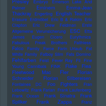
Presley
Embryo
Emerson Lake And
Eminem
Emma-Jean
Palmer
Thackray
English Teacher
Engerling
Erasure
Erdmöbel
Eric B & Rakim
Eric
Clapton
Eric Drew Feldman
Erste
ESC
Allgemeine Verunsicherung
Etta
James
Eugen Cicero
Eurythmics
Fabulous Freak Brothers
Faithless
Falco
Family
Farce
Farin Urlaub
Fat
White Family
Fatboy Slim
Fats Domino
Fehlfarben
Feist
Fever Ray
Fil
Fine
Flake
Flea
Young Cannibals
FINK
Fler
Fleetwood Mac
Florian
Schneider
Florian Silbereisen
Foo Fighters
Fontaines DC
Fran
Lebowitz
Frank Farian
Frank Laufenberg
Frank Sinatra
Frank
Frank Ocean
Frank Zappa
Spilker
Franz