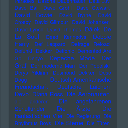
Paradies
Dascha Dauenhauer
Data Luv
Dave Ball
Dave Grohl
Dave Stewart
David Bowie
David Byrne
David
Crosby
David Gilmour
David Johansen
De
Dälek
David Lynch
David Thomas
La Soul
Debbie
Dead Kennedys
Harry
Def Leppard
Defrage Reload
Defunkt
Dekker
Delfonic
Demented Are
Depeche Mode
Der
Go
Denyo
Graf
Der moderne Man
Der Popolski
Derya Yildirim
Desmond Dekker
Deso
Deutsch-Amerikanische
Dogg
Freundschaft
Deutsche Laichen
Devo
Die Aeronauten
Diana Ross
Die angefahrenen
die anderen
Die Ärzte
Schulkinder
Die
Fantastischen Vier
Die Regierung
Die
Die Sterne
Rhythmus Boys
Die Türen