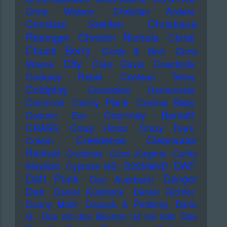
Chris Watson
Christian Anders
Christiane
Christian Steiffen
Rösinger
Christin Nichols
Christl
Chuck Berry
Cindy & Bert
Circa
City
Waves
Clive Davis
Coachella
Cockney Rebel
Cocteau Twins
Coldplay
Comedian Harmonists
Common
Conny Plank
Cosmic Baby
Courtney Barnett
Cosmic Ear
CRASS
Crazy Horse
Crazy Town
Creedence Clearwater
Cream
Revival
Crutches
Curd Jürgens
Curtis
DAF
Mayfield
Cypress Hill
D3SM6ND
Daft Punk
Danger
Dan Auerbach
Dan
Daniel Küblböck
Daniel Richter
Danny Mark
Dapayk & Padberg
Dario
G.
Das mit den Blumen tut mir leid
Das