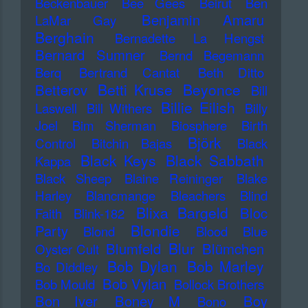
Beckenbauer
Bee Gees
Beirut
Ben
Benjamin Amaru
LaMar Gay
Berghain
Bernadette La Hengst
Bernard Sumner
Bernd Begemann
Berq
Bertrand Cantat
Beth Ditto
Betti Kruse
Beyonce
Betterov
Bill
Billie Eilish
Laswell
Bill Withers
Billy
Joel
Bim Sherman
Biosphere
Birth
Björk
Control
Bitchin Bajas
Black
Black Keys
Black Sabbath
Kappa
Black Sheep
Blaine Reininger
Blake
Harley
Blancmange
Bleachers
Blind
Blixa Bargeld
Bloc
Faith
Blink-182
Blondie
Party
Blond
Blood
Blue
Blur
Blumfeld
Blümchen
Oyster Cult
Bob Dylan
Bob Marley
Bo Diddley
Bob Vylan
Bob Mould
Bollock Brothers
Bon Iver
Boney M
Boy
Bono