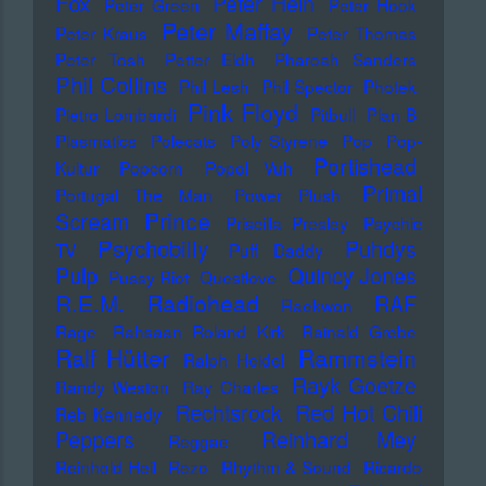
Fox
Peter Hein
Peter Green
Peter Hook
Peter Maffay
Peter Kraus
Peter Thomas
Peter Tosh
Petter Eldh
Pharoah Sanders
Phil Collins
Phil Lesh
Phil Spector
Photek
Pink Floyd
Pietro Lombardi
Pitbull
Plan B
Plasmatics
Polecats
Poly Styrene
Pop
Pop-
Portishead
Kultur
Popcorn
Popol Vuh
Primal
Portugal The Man
Power Plush
Prince
Scream
Priscilla Presley
Psychic
Psychobilly
Puhdys
TV
Puff Daddy
Pulp
Quincy Jones
Pussy Riot
Questlove
Radiohead
R.E.M.
RAF
Raekwon
Rage
Rahsaan Roland Kirk
Rainald Grebe
Ralf Hütter
Rammstein
Ralph Heidel
Rayk Goetze
Randy Weston
Ray Charles
Rechtsrock
Red Hot Chili
Reb Kennedy
Peppers
Reinhard Mey
Reggae
Reinhold Heil
Rezo
Rhythm & Sound
Ricardo