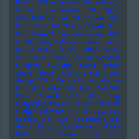
Ferdinand
Frau Lehmann
Fred und Luna
Friedrich Liechtenstein
Fritz Egner
Fritz Kalkbrenner
Fritz Puppel
Fritzi
Fun
Ernst
Front 242
Fuerza Regida
Boy Three
Funny van Dannen
Fury
In The Slaughterhouse
Fusion
Future
Gary Glitter
Geese
Islands
Galliano
Genesis
Geir Jenssen
Gene Vincent
Genesis P-Orridge
Georg Danzer
Georg Kreisler
Georg Stefan Troller
George Clinton
George Harrison
George
Gestalt et Jive
Michael
Get Well
Gewalt
Gigi
Soon
GG Allin
D'Agostino
Giles Peterson
Gil Ofarim
Giorgio Moroder
Gitte Haenning
Glen
Campbell
Glen Gould
Glen Hansard
GLS
Gnarls Barkley
Goebbels/Harth
Golden
Goldie
Pudel Club
Goodie Mob