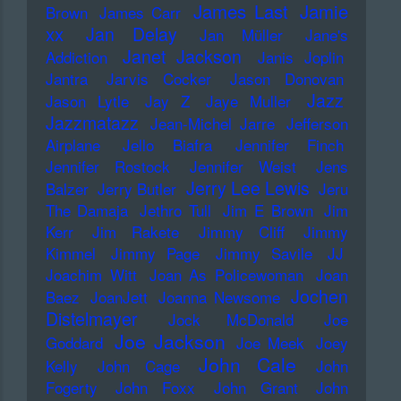
James Last
Jamie
Brown
James Carr
xx
Jan Delay
Jan Müller
Jane's
Janet Jackson
Addiction
Janis Joplin
Jantra
Jarvis Cocker
Jason Donovan
Jazz
Jason Lytle
Jay Z
Jaye Muller
Jazzmatazz
Jean-Michel Jarre
Jefferson
Airplane
Jello Biafra
Jennifer Finch
Jennifer Rostock
Jennifer Weist
Jens
Jerry Lee Lewis
Balzer
Jerry Butler
Jeru
The Damaja
Jethro Tull
Jim E Brown
Jim
Kerr
Jim Rakete
Jimmy Cliff
Jimmy
Kimmel
Jimmy Page
Jimmy Savile
JJ
Joachim Witt
Joan As Policewoman
Joan
Jochen
Baez
JoanJett
Joanna Newsome
Distelmayer
Jock McDonald
Joe
Joe Jackson
Goddard
Joe Meek
Joey
John Cale
Kelly
John Cage
John
Fogerty
John Foxx
John Grant
John