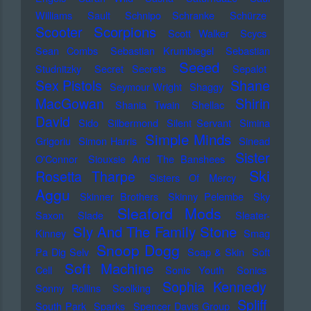
Williams
Sault
Schnipo Schranke
Schürze
Scorpions
Scooter
Scott Walker
Scycs
Sean Combs
Sebastian Krumbiegel
Sebastian
Seeed
Studnitzky
Secret Secrets
Sepalot
Sex Pistols
Shane
Seymour Wright
Shaggy
MacGowan
Shirin
Shania Twain
Shellac
David
Sido
Silbermond
Silent Servant
Simina
Simple Minds
Grigoriu
Simon Harris
Sinead
Sister
O'Connor
Siouxsie And The Banshees
Ski
Rosetta Tharpe
Sisters Of Mercy
Aggu
Skinner Brothers
Skinny Pelembe
Sky
Sleaford Mods
Saxon
Slade
Sleater-
Sly And The Family Stone
Kinney
Smag
Snoop Dogg
Pa Dig Selv
Soap & Skin
Soft
Soft Machine
Cell
Sonic Youth
Sonics
Sophia Kennedy
Sonny Rollins
Soolking
Spliff
South Park
Sparks
Spencer Davis Group