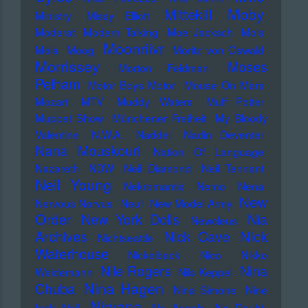
Moby
Mittekill
Ministry
Missy Elliott
Moderat
Modern Talking
Moe Jacksch
Mois
Moonriivr
Mola
Moog
Moritz von Oswald
Morrissey
Moses
Morton Feldman
Pelham
Motor Boys Motor
Mouse On Mars
Mozart
MTV
Muddy Waters
Muff Potter
Muppet Show
Münchener Freiheit
My Bloody
Valentine
N.W.A.
Naddel
Nadin Deventer
Nana Mouskouri
Nation Of Language
Nazareth
NDW
Neil Diamond
Neil Tennant
Neil Young
Nekromantix
Nemo
Nena
New
Nervous Norvus
Neu!
New Model Army
Order
New York Dolls
Nia
Newcleus
Nick
Archives
Nick Cave
Nichtseattle
Waterhouse
Nickelback
Nico
Nikko
Nile Rogers
Nina
Weidemann
Nils Keppel
Nina Hagen
Chuba
Nina Simone
Nine
Nirvana
Inch Nail
No Angels
No Doubt