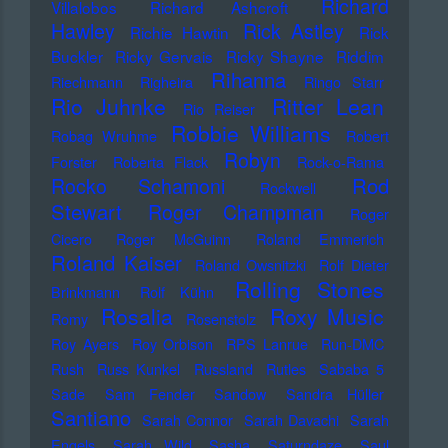
Richard
Villalobos
Richard Ashcroft
Hawley
Rick Astley
Richie Hawtin
Rick
Buckler
Ricky Gervais
Ricky Shayne
Riddim
Rihanna
Riechmann
Righeira
Ringo Starr
Rio Juhnke
Ritter Lean
Rio Reiser
Robbie Williams
Robag Wruhme
Robert
Robyn
Forster
Roberta Flack
Rock-o-Rama
Rod
Rocko Schamoni
Rockwell
Stewart
Roger Champman
Roger
Cicero
Roger McGuinn
Roland Emmerich
Roland Kaiser
Roland Owsnitzki
Rolf Dieter
Rolling Stones
Brinkmann
Rolf Kühn
Rosalia
Roxy Music
Romy
Rosenstolz
Roy Ayers
Roy Orbison
RPS Lanrue
Run-DMC
Rush
Russ Kunkel
Russland
Rutles
Sababa 5
Sade
Sam Fender
Sandow
Sandra Hüller
Santiano
Sarah Connor
Sarah Davachi
Sarah
Engels
Sarah Wild
Sasha
Saturndaze
Saul