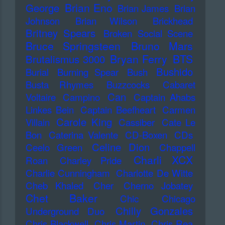
Brian Eno
George
Brian James
Brian
Johnson
Brian Wilson
Brickhead
Britney Spears
Broken Social Scene
Bruce Springsteen
Bruno Mars
Bryan Ferry
BTS
Brutalismus 3000
Bushido
Burial
Burning Spear
Bush
Busta Rhymes
Buzzcocks
Cabaret
Can
Voltaire
Campino
Captain Ahabs
Linkes Bein
Captain Beefheart
Carmen
Carole King
Villain
Cassiber
Cate Le
Bon
Caterina Valente
CD-Boxen
CDs
Celine Dion
Ceelo Green
Chappell
Charli XCX
Roan
Charley Pride
Charlie Cunningham
Charlotte De Witte
Cheb Khaled
Cher
Cherno Jobatey
Chet Baker
Chic
Chicago
Chilly Gonzales
Underground Duo
Chris Blackwell
Chris Martin
Chris Rea