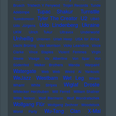
Brusch
Tristwch Y Fenywod
Trojan Records
Tunde
Tupac Shakur
Turnstile
Adebimpe
U2
Tyler The Creator
Tuxedomoon
UB40
Udo Lindenberg
Ukraine
Udo Jürgens
UKW
Ulrich Tukur
Ultravox
Underworld
Unheilig
Unionen
Uriah Heep
USA for Africa
Uschi Brüning
Van Morrison
Vicky Leandros
Vince
Clarke
Vince Staples
Violent Femmes
Virgin
Steele
Visage
Viv Albertine
Von Spar
Von
Südenfed
Walker Brothers
Wanda
Warpaint
Watergate
Web Web
Weird Al Yankovic
Westbam
WeJazz
Wet Leg
Wham
Wiglaf Droste
Wham!
White Stripes
Wildecker Herzbuben
Will Ferrell
William Shatner
Willie Nelson
Wolf Biermann
Wolf Wondratschek
Wolfgang Flür
Wolfgang Zechner
Woodstock
Wu-Tang Clan
X-Mal
World Party