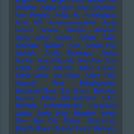
Poitrine
Angus Stone
Anja Schneider
Ann Peebles
AnNa R.
Annahstasia
Anne Will
Annenmaykantereit
Annie
Lennox
Anreas Gabalier
Antilopen
Aphex Twin
Gang
Anton Karras
Apsilon
Aphrodite
Arca
Arcade Fire
Archive
Arctic Monkeys
Aretha
Franklin
Ariana Grande
Ariel Pink
Arnd
Zeigler
Arno Schmitt
Arthur Gunter
Azure Ray
Astrid Sonne
Axl Rose
Azymuth
Ätna
Babyshambles
Balbina
Backstreet Boys
Bad Bunny
Bananarama
BAP
Bamboo Artists
Barbara Schöneberger
Barenaked
Ladies
Basia Bulat
Bassdee
Baxter
Bazzazian
Dury
Bay City Rollers
Beach Boys
Beastie Boys
Beatles