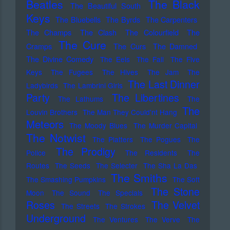
Beatles
The Black
The Beautiful South
Keys
The Bluebells
The Byrds
The Carpenters
The Champs
The Clash
The Colourfield
The
The Cure
Cramps
The Curs
The Damned
The Divine Comedy
The Eels
The Fall
The Five
Keys
The Fugees
The Hives
The Jam
The
The Last Dinner
Ladybirds
The Lambrini Girls
Party
The Libertines
The Lathums
The
The
Louvin Brothers
The Man They Could'nt Hang
Meteors
The Moody Blues
The Murder Capital
The Notwist
The Platters
The Pogues
The
The Prodigy
Police
The Residents
The
Routes
The Seeds
The Selecter
The Sha La Das
The Smiths
The Smashing Pumpkins
The Soft
The Stone
Moon
The Sound
The Specials
Roses
The Velvet
The Streets
The Strokes
Underground
The Ventures
The Verve
The