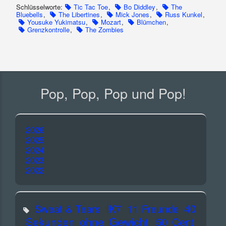
Schlüsselworte:
Tic Tac Toe
,
Bo Diddley
,
The
Bluebells
,
The Libertines
,
Mick Jones
,
Russ Kunkel
,
Yousuke Yukimatsu
,
Mozart
,
Blümchen
,
Grenzkontrolle
,
The Zombies
Pop, Pop, Pop und Pop!
2026
2025
2024
2023
2022
40
Sweat & Tears
!K7
11 Freunde
Sekunden ohne Gewicht
50 Cent