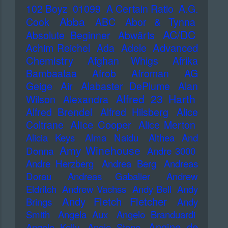
102 Boyz
01099
A Certain Ratio
A.G.
Abba
Cook
ABC
Abor & Tynna
AC/DC
Absolute Beginner
Abwärts
Advanced
Achim Reichel
Ada
Adele
Chemistry
Afghan Whigs
Afrika
Bambaataa
Afrob
Afroman
AG
Geige
Air
Alabaster DePlume
Alan
Alfred 23 Harth
Wilson
Alexandra
Alfred Brendel
Alfred Hilsberg
Alice
Alice Cooper
Coltrane
Alice Merton
Alicia Keys
Alma Naidu
Althea And
Amy Winehouse
Donna
Andre 3000
Andre Herzberg
Andrea Berg
Andreas
Dorau
Andreas Gabalier
Andrew
Eldritch
Andrew Vachss
Andy Bell
Andy
Andy Fletch Fletcher
Brings
Andy
Smith
Angela Aux
Angelo Branduardi
Angine de
Angelo Kelly
Angie Stone