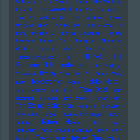
Walkabouts
The Weather Station
The Wedding
The Weeknd
Present
The Who
The Wings
The Wirtschaftswunder
The Zombies
Thees
Uhlmann
Them
Thilo Mischke
Thirty Seconds To
Mars
Thomas D
Thomas Gottschalk
Thomas
Pynchon
Thomas Stein
Thompson
Throbbing
Gristle
Thurston Moore
Tic Tac Toe
Till
Tikhet
Tiefbasskommando TBK
Brönner
Till Lindemann
Tim Buckley
Timmy
Timewarp
Timo Lassy
Tina Turner
Toby
Tocotronic
Tokio Hotel
Keith
Tokens
Tom Odell
Tom Gerhardt
Tom Lehrer
Tom
Robinson
Tom T. Hall
Tom Tom Club
Tommy Cash
Ton Steine Scherben
Toni Krahl
Tony Allen
Tony Krahl
Tony-L
Toots & The Maytals
Torch
Toten Hosen
Tortoise
Toto
Toya
Transvision Vamp
Traveling Wilburys
Travis
Trent
Trettmann
Trio
Tricky
Reznor
Tristan