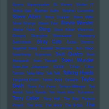
Sprints
Squarepusher
St. Vincent
Station 17
Status Quo
Stephan Sulke
Stephen Luscombe
Steve Albini
Steve Cropper
Steve Miller
Stevie Wonder
Steve Strange
Steven Tyler
Sting
Stieber Twins
Stock Aitken Waterman
Stooges
Stranglers
Stratocaster
Strawberry
Stray Cats
Switchblade
Sufjan Stevens
Sugarhill Gang
Suicidal Tendencies
Sun Diego
Suzi Quatro
Supertramp
Supremes
Sven
Sven Wunder
Marquardt
Sven Tasnadi
Sven-Ake Johansson
SXSW
T-Pain
T.Rex
Talking Heads
Tahnee
Talay Riley
Talk Talk
Taylor
Tangerine Dream
Tanner Adell
Tarwater
Swift
Tears For Fears
Techno-Wikinger
Ted
Herold
Teho Teardo
Ten Years After
Terranova
Terry Callier
Terry Hall
The Alan Parsons
The
Project
The Arcs
The Avicii
The B-52s