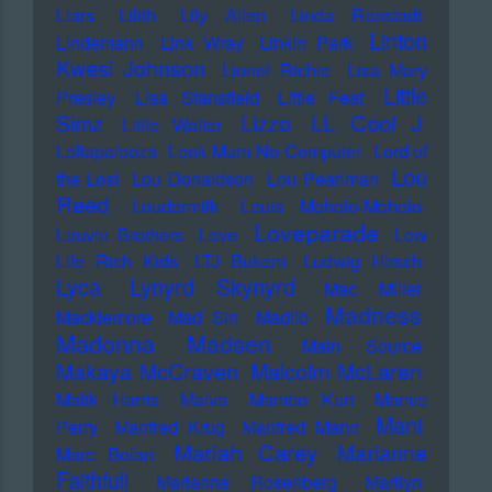
Liars
Lilith
Lily Allen
Linda Ronstadt
Linton
Lindemann
Link Wray
Linkin Park
Kwesi Johnson
Lionel Richie
Lisa Mary
Little
Presley
Lisa Stansfield
Little Feat
LL Cool J
Simz
Lizzo
Little Walter
Lollapalooza
Look Mum No Computer
Lord of
Lou
the Lost
Lou Donaldson
Lou Pearlman
Reed
Loudermilk
Louis Moholo-Moholo
Loveparade
Louvin Brothers
Love
Low
Life Rich Kids
LTJ Bukem
Ludwig Hirsch
Lyca
Lynyrd Skynyrd
Mac Miller
Madness
Macklemore
Mad Sin
Madlib
Madonna
Madsen
Main Source
Makaya McCraven
Malcolm McLaren
Malik Harris
Malva
Mambo Kurt
Mamie
Mani
Perry
Manfred Krug
Manfred Mann
Mariah Carey
Marianne
Marc Bolan
Faithfull
Marianne Rosenberg
Marilyn