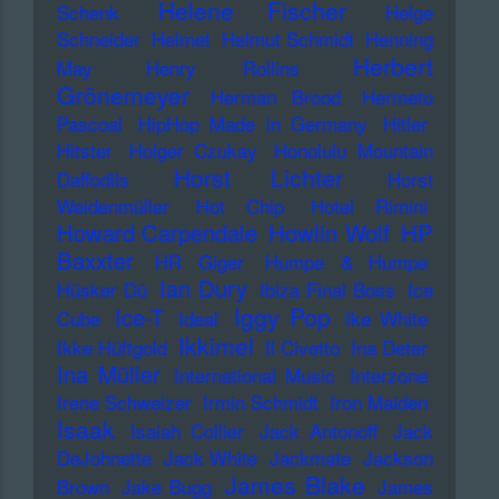
Helene Fischer
Schenk
Helge
Schneider
Helmet
Helmut Schmidt
Henning
Herbert
May
Henry Rollins
Grönemeyer
Herman Brood
Hermeto
Pascoal
HipHop Made in Germany
Hitler
Hitster
Holger Czukay
Honolulu Mountain
Horst Lichter
Daffodils
Horst
Weidenmüller
Hot Chip
Hotel Rimini
Howard Carpendale
Howlin Wolf
HP
Baxxter
HR Giger
Humpe & Humpe
Ian Dury
Hüsker Dü
Ibiza Final Boss
Ice
Iggy Pop
Ice-T
Cube
Ideal
Ike White
Ikkimel
Ikke Hüftgold
Il Civetto
Ina Deter
Ina Müller
International Music
Interzone
Irene Schweizer
Irmin Schmidt
Iron Maiden
Isaak
Isaiah Collier
Jack Antonoff
Jack
DeJohnette
Jack White
Jackmate
Jackson
James Blake
Brown
Jake Bugg
James