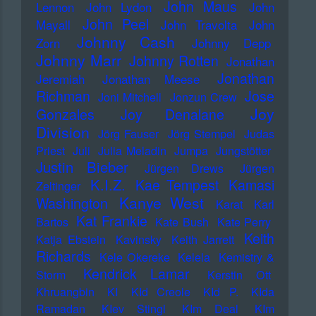
John Maus
Lennon
John Lydon
John
John Peel
Mayall
John Travolta
John
Johnny Cash
Zorn
Johnny Depp
Johnny Marr
Johnny Rotten
Jonathan
Jonathan
Jeremiah
Jonathan Meese
Richman
Jose
Joni Mitchell
Jonzun Crew
Joy
Gonzales
Joy Denalane
Division
Jörg Fauser
Jörg Stempel
Judas
Priest
Juli
Julia Meladin
Jumpa
Jungstötter
Justin Bieber
Jürgen Drews
Jürgen
K.I.Z.
Kae Tempest
Kamasi
Zeltinger
Kanye West
Washington
Karat
Karl
Kat Frankie
Bartos
Kate Bush
Kate Perry
Keith
Katja Ebstein
Kavinsky
Keith Jarrett
Richards
Kele Okereke
Kelela
Kemistry &
Kendrick Lamar
Storm
Kerstin Ott
Khruangbin
KI
KId Creole
KId P.
KIda
Ramadan
KIev Stingl
KIm Deal
KIm