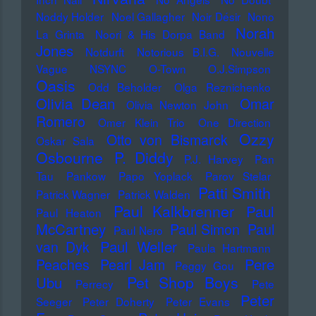
Noddy Holder
Noel Gallagher
Noir Désir
Nono
Norah
La Grinta
Noori & His Dorpa Band
Jones
Notdurft
Notorious B.I.G.
Nouvelle
Vague
NSYNC
O-Town
O.J.Simpson
Oasis
Odd Beholder
Olga Reznichenko
Olivia Dean
Omar
Olivia Newton John
Romero
Omer Klein Trio
One Direction
Ozzy
Otto von Bismarck
Oskar Sala
Osbourne
P. Diddy
P.J. Harvey
Pan
Tau
Pankow
Papo Yoplack
Parov Stelar
Patti Smith
Patrick Wagner
Patrick Walden
Paul Kalkbrenner
Paul
Paul Heaton
McCartney
Paul Simon
Paul
Paul Nero
Paul Weller
van Dyk
Paula Hartmann
Pere
Peaches
Pearl Jam
Peggy Gou
Pet Shop Boys
Ubu
Perrecy
Pete
Peter
Seeger
Peter Doherty
Peter Evans