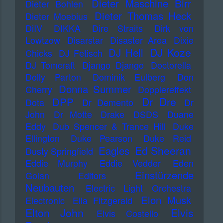
Dieter Maschine Birr
Dieter Bohlen
Dieter Thomas Heck
Dieter Moebius
DiIV
DIKKA
Dire Straits
Dirk von
Lowtzow
Disarstar
Disaster Area
Dixie
DJ Koze
DJ Hell
Chicks
DJ Fetisch
DJ Tomcraft
Django Django
Doctorella
Dolly Parton
Dominik Eulberg
Don
Donna Summer
Cherry
Dopplereffekt
Dr Dre
DPP
Dota
Dr Demento
Dr
John
Dr Motte
Drake
DSDS
Duane
Eddy
Dub Spencer & Trance Hill
Duke
Ellington
Duke Pearson
Duke Reid
Ed Sheeran
Eagles
Dusty Springfield
Eddie Murphy
Eddie Vedder
Eden
Einstürzende
Golan
Editors
Neubauten
Electric Light Orchestra
Elon Musk
Electronic
Ella Fitzgerald
Elton John
Elvis
Elvis Costello