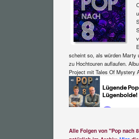
C
u
S
S
v
E
scheint so, als würden Mart
zu Hochtouren auflaufen. Alb
Project mit Tales Of Mystery 
Alle Folgen von "Pop nach 8