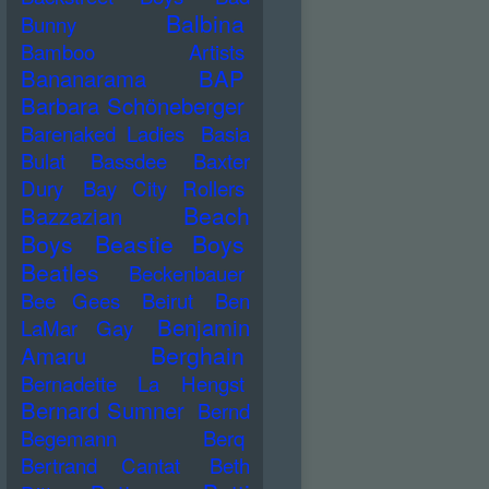
Balbina
Bunny
Bamboo Artists
Bananarama
BAP
Barbara Schöneberger
Barenaked Ladies
Basia
Bulat
Bassdee
Baxter
Dury
Bay City Rollers
Beach
Bazzazian
Boys
Beastie Boys
Beatles
Beckenbauer
Bee Gees
Beirut
Ben
Benjamin
LaMar Gay
Berghain
Amaru
Bernadette La Hengst
Bernard Sumner
Bernd
Begemann
Berq
Bertrand Cantat
Beth