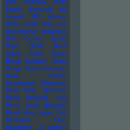
Betti
Betterov
Ditto
Kruse
Beyonce
Bill
Laswell
Bill Withers
Billie Eilish
Billy Joel
Bim Sherman
Biosphere
Birth Control
Bitchin
Björk
Bajas
Black
Black Keys
Kappa
Black Sabbath
Black
Sheep
Blaine Reininger
Blake Harley
Blancmange
Bleachers
Blind Faith
Blink-182
Blixa Bargeld
Bloc
Blondie
Party
Blond
Blood
Blue Oyster Cult
Blur
Blumfeld
Blümchen
Bo Diddley