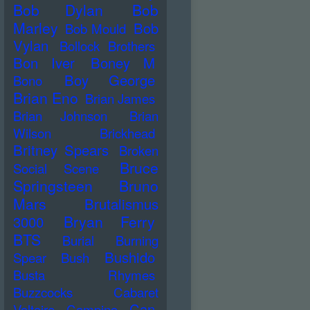
Bob Dylan
Bob
Marley
Bob
Bob Mould
Vylan
Bollock Brothers
Bon Iver
Boney M
Boy George
Bono
Brian Eno
Brian James
Brian Johnson
Brian
Wilson
Brickhead
Britney Spears
Broken
Bruce
Social Scene
Springsteen
Bruno
Mars
Brutalismus
Bryan Ferry
3000
BTS
Burial
Burning
Bushido
Spear
Bush
Busta Rhymes
Buzzcocks
Cabaret
Can
Voltaire
Campino