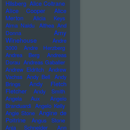
Hilsberg
Alice Coltrane
Alice Cooper
Alice
Merton
Alicia Keys
Alma Naidu
Althea And
Amy
Donna
Winehouse
Andre
3000
Andre Herzberg
Andrea Berg
Andreas
Dorau
Andreas Gabalier
Andrew Eldritch
Andrew
Vachss
Andy Bell
Andy
Andy Fletch
Brings
Fletcher
Andy Smith
Angela Aux
Angelo
Branduardi
Angelo Kelly
Angine de
Angie Stone
Poitrine
Angus Stone
Anja Schneider
Ann