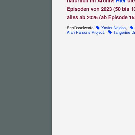
natürlich im Archiv:
Hier
die
Episoden von 2023 (50 bis 1
alles ab 2025 (ab Episode 15
Schlüsselworte:
Xavier Naidoo
,
Alan Parsons Project
,
Tangerine D