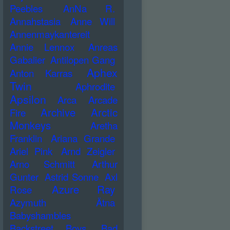
Peebles
AnNa R.
Annahstasia
Anne Will
Annenmaykantereit
Annie Lennox
Anreas
Gabalier
Antilopen Gang
Aphex
Anton Karras
Twin
Aphrodite
Apsilon
Arca
Arcade
Archive
Arctic
Fire
Monkeys
Aretha
Franklin
Ariana Grande
Ariel Pink
Arnd Zeigler
Arno Schmitt
Arthur
Gunter
Astrid Sonne
Axl
Azure Ray
Rose
Azymuth
Ätna
Babyshambles
Backstreet Boys
Bad