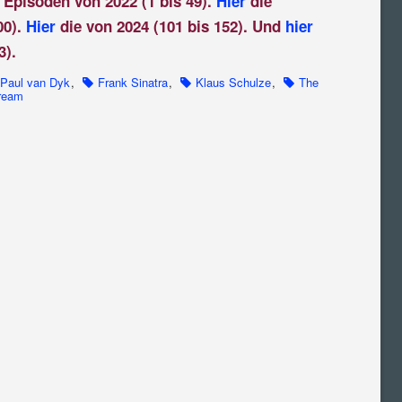
 Episoden von 2022 (1 bis 49).
Hier
die
00).
Hier
die von 2024 (101 bis 152). Und
hier
3).
Paul van Dyk
,
Frank Sinatra
,
Klaus Schulze
,
The
ream