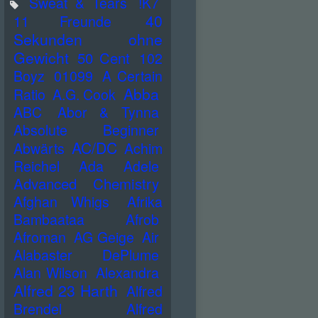
Sweat & Tears
!K7
40
11 Freunde
Sekunden ohne
Gewicht
50 Cent
102
Boyz
01099
A Certain
Abba
Ratio
A.G. Cook
ABC
Abor & Tynna
Absolute Beginner
AC/DC
Abwärts
Achim
Reichel
Ada
Adele
Advanced Chemistry
Afghan Whigs
Afrika
Bambaataa
Afrob
Afroman
AG Geige
Air
Alabaster DePlume
Alan Wilson
Alexandra
Alfred 23 Harth
Alfred
Brendel
Alfred