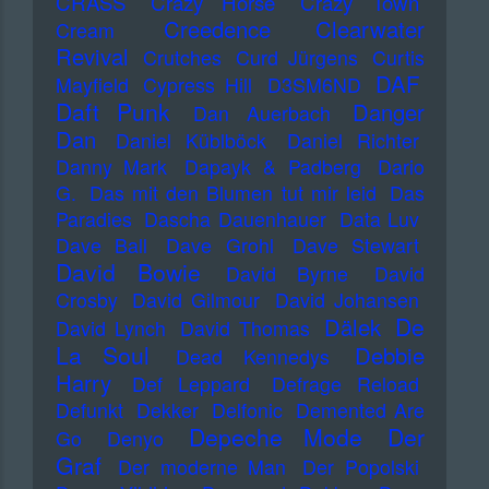
CRASS
Crazy Horse
Crazy Town
Creedence Clearwater
Cream
Revival
Crutches
Curd Jürgens
Curtis
DAF
Mayfield
Cypress Hill
D3SM6ND
Daft Punk
Danger
Dan Auerbach
Dan
Daniel Küblböck
Daniel Richter
Danny Mark
Dapayk & Padberg
Dario
G.
Das mit den Blumen tut mir leid
Das
Paradies
Dascha Dauenhauer
Data Luv
Dave Ball
Dave Grohl
Dave Stewart
David Bowie
David Byrne
David
Crosby
David Gilmour
David Johansen
De
Dälek
David Lynch
David Thomas
La Soul
Debbie
Dead Kennedys
Harry
Def Leppard
Defrage Reload
Defunkt
Dekker
Delfonic
Demented Are
Depeche Mode
Der
Go
Denyo
Graf
Der moderne Man
Der Popolski