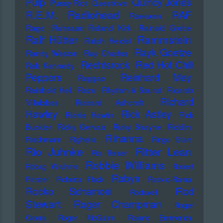
Pulp
Quincy Jones
Pussy Riot
Questlove
Radiohead
R.E.M.
RAF
Raekwon
Rage
Rahsaan Roland Kirk
Rainald Grebe
Ralf Hütter
Rammstein
Ralph Heidel
Rayk Goetze
Randy Weston
Ray Charles
Rechtsrock
Red Hot Chili
Reb Kennedy
Peppers
Reinhard Mey
Reggae
Reinhold Heil
Rezo
Rhythm & Sound
Ricardo
Richard
Villalobos
Richard Ashcroft
Hawley
Rick Astley
Richie Hawtin
Rick
Buckler
Ricky Gervais
Ricky Shayne
Riddim
Rihanna
Riechmann
Righeira
Ringo Starr
Rio Juhnke
Ritter Lean
Rio Reiser
Robbie Williams
Robag Wruhme
Robert
Robyn
Forster
Roberta Flack
Rock-o-Rama
Rod
Rocko Schamoni
Rockwell
Stewart
Roger Champman
Roger
Cicero
Roger McGuinn
Roland Emmerich