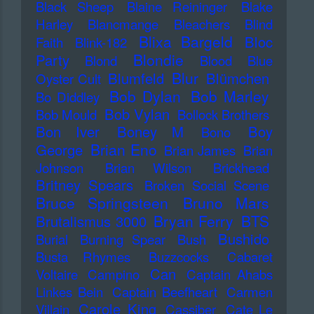
Black Sheep
Blaine Reininger
Blake
Harley
Blancmange
Bleachers
Blind
Blixa Bargeld
Bloc
Faith
Blink-182
Blondie
Party
Blond
Blood
Blue
Blur
Blumfeld
Blümchen
Oyster Cult
Bob Dylan
Bob Marley
Bo Diddley
Bob Vylan
Bob Mould
Bollock Brothers
Bon Iver
Boney M
Boy
Bono
Brian Eno
George
Brian James
Brian
Johnson
Brian Wilson
Brickhead
Britney Spears
Broken Social Scene
Bruce Springsteen
Bruno Mars
Bryan Ferry
BTS
Brutalismus 3000
Bushido
Burial
Burning Spear
Bush
Busta Rhymes
Buzzcocks
Cabaret
Can
Voltaire
Campino
Captain Ahabs
Linkes Bein
Captain Beefheart
Carmen
Carole King
Villain
Cassiber
Cate Le