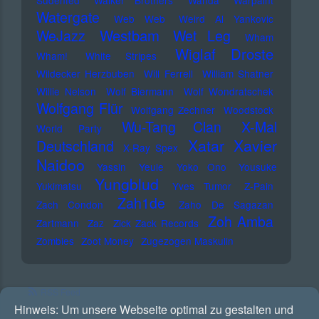
Südenfed
Walker Brothers
Wanda
Warpaint
Watergate
Web Web
Weird Al Yankovic
Westbam
WeJazz
Wet Leg
Wham
Wiglaf Droste
Wham!
White Stripes
Wildecker Herzbuben
Will Ferrell
William Shatner
Willie Nelson
Wolf Biermann
Wolf Wondratschek
Wolfgang Flür
Wolfgang Zechner
Woodstock
Wu-Tang Clan
X-Mal
World Party
Xatar
Xavier
Deutschland
X-Ray Spex
Naidoo
Yassin
Yeule
Yoko Ono
Yousuke
Yungblud
Yukimatsu
Yves Tumor
Z-Pain
Zah1de
Zach Condon
Zaho De Sagazan
Zoh Amba
Zartmann
Zaz
Zick Zack Records
Zombies
Zoot Money
Zugezogen Maskulin
RSS Feed
Hinweis:
Um unsere Webseite optimal zu gestalten und