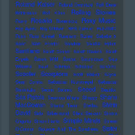
Roland Kaiser
Roland Owsnitzki
Rolf Dieter
Rolling Stones
Brinkmann
Rolf Kühn
Rosalia
Roxy Music
Romy
Rosenstolz
Roy Ayers
Roy Orbison
RPS Lanrue
Run-DMC
Rush
Russ Kunkel
Russland
Rutles
Sababa 5
Sade
Sam Fender
Sandow
Sandra Hüller
Santiano
Sarah Connor
Sarah Davachi
Sarah
Engels
Sarah Wild
Sasha
Saturndaze
Saul
Williams
Sault
Schnipo Schranke
Schürze
Scorpions
Scooter
Scott Walker
Scycs
Sean Combs
Sebastian Krumbiegel
Sebastian
Seeed
Studnitzky
Secret Secrets
Sepalot
Sex Pistols
Shane
Seymour Wright
Shaggy
MacGowan
Shirin
Shania Twain
Shellac
David
Sido
Silbermond
Silent Servant
Simina
Simple Minds
Grigoriu
Simon Harris
Sinead
Sister
O'Connor
Siouxsie And The Banshees