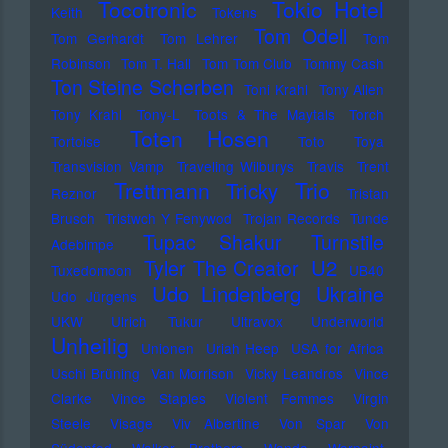
Tocotronic
Tokio Hotel
Keith
Tokens
Tom Odell
Tom Gerhardt
Tom Lehrer
Tom
Robinson
Tom T. Hall
Tom Tom Club
Tommy Cash
Ton Steine Scherben
Toni Krahl
Tony Allen
Tony Krahl
Tony-L
Toots & The Maytals
Torch
Toten Hosen
Tortoise
Toto
Toya
Transvision Vamp
Traveling Wilburys
Travis
Trent
Trettmann
Trio
Tricky
Reznor
Tristan
Brusch
Tristwch Y Fenywod
Trojan Records
Tunde
Tupac Shakur
Turnstile
Adebimpe
U2
Tyler The Creator
Tuxedomoon
UB40
Udo Lindenberg
Ukraine
Udo Jürgens
UKW
Ulrich Tukur
Ultravox
Underworld
Unheilig
Unionen
Uriah Heep
USA for Africa
Uschi Brüning
Van Morrison
Vicky Leandros
Vince
Clarke
Vince Staples
Violent Femmes
Virgin
Steele
Visage
Viv Albertine
Von Spar
Von