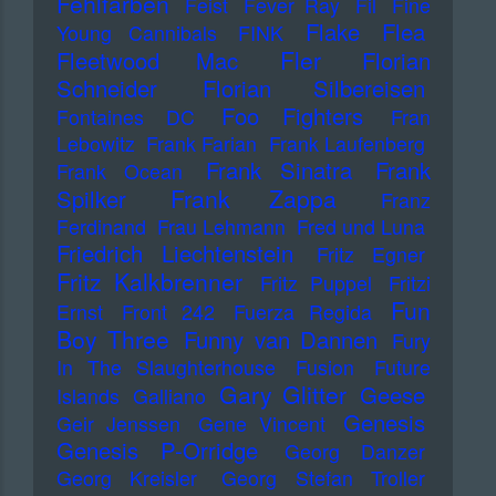
Fehlfarben
Feist
Fever Ray
Fil
Fine
Flake
Flea
Young Cannibals
FINK
Fler
Fleetwood Mac
Florian
Schneider
Florian Silbereisen
Foo Fighters
Fontaines DC
Fran
Lebowitz
Frank Farian
Frank Laufenberg
Frank Sinatra
Frank
Frank Ocean
Frank Zappa
Spilker
Franz
Ferdinand
Frau Lehmann
Fred und Luna
Friedrich Liechtenstein
Fritz Egner
Fritz Kalkbrenner
Fritz Puppel
Fritzi
Fun
Ernst
Front 242
Fuerza Regida
Boy Three
Funny van Dannen
Fury
In The Slaughterhouse
Fusion
Future
Gary Glitter
Geese
Islands
Galliano
Genesis
Geir Jenssen
Gene Vincent
Genesis P-Orridge
Georg Danzer
Georg Kreisler
Georg Stefan Troller