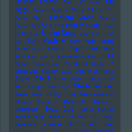
Ski
Rosetta Tharpe
Sisters Of Mercy
Aggu
Skinner Brothers
Skinny Pelembe
Sky
Sleaford Mods
Saxon
Slade
Sleater-
Sly And The Family Stone
Kinney
Smag
Snoop Dogg
Pa Dig Selv
Soap & Skin
Soft
Soft Machine
Cell
Sonic Youth
Sonics
Sophia Kennedy
Sonny Rollins
Soolking
Spliff
South Park
Sparks
Spencer Davis Group
Sprints
Squarepusher
St. Vincent
Station 17
Status Quo
Stephan Sulke
Stephen Luscombe
Steve Albini
Steve Cropper
Steve Miller
Stevie Wonder
Steve Strange
Steven Tyler
Sting
Stieber Twins
Stock Aitken Waterman
Stooges
Stranglers
Stratocaster
Strawberry
Stray Cats
Switchblade
Sufjan Stevens
Sugarhill Gang
Suicidal Tendencies
Sun Diego
Suzi Quatro
Supertramp
Supremes
Sven
Sven Wunder
Marquardt
Sven Tasnadi