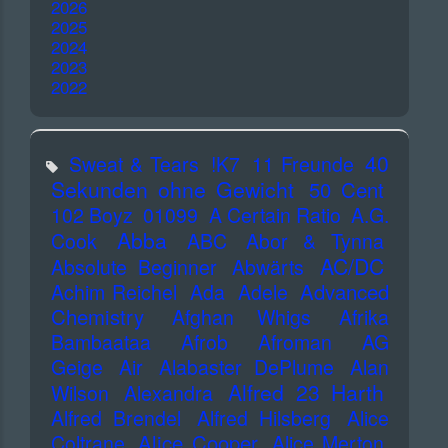
2026
2025
2024
2023
2022
40
Sweat & Tears
!K7
11 Freunde
Sekunden ohne Gewicht
50 Cent
102 Boyz
01099
A Certain Ratio
A.G.
Abba
Cook
ABC
Abor & Tynna
AC/DC
Absolute Beginner
Abwärts
Advanced
Achim Reichel
Ada
Adele
Chemistry
Afghan Whigs
Afrika
Bambaataa
Afrob
Afroman
AG
Geige
Air
Alabaster DePlume
Alan
Alfred 23 Harth
Wilson
Alexandra
Alfred Brendel
Alfred Hilsberg
Alice
Alice Cooper
Coltrane
Alice Merton