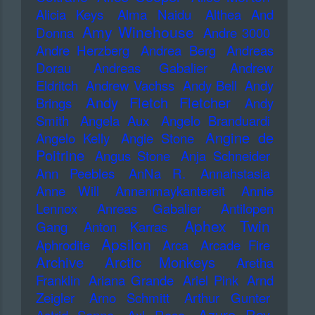
Alicia Keys
Alma Naidu
Althea And
Amy Winehouse
Donna
Andre 3000
Andre Herzberg
Andrea Berg
Andreas
Dorau
Andreas Gabalier
Andrew
Eldritch
Andrew Vachss
Andy Bell
Andy
Andy Fletch Fletcher
Brings
Andy
Smith
Angela Aux
Angelo Branduardi
Angine de
Angelo Kelly
Angie Stone
Poitrine
Angus Stone
Anja Schneider
Ann Peebles
AnNa R.
Annahstasia
Anne Will
Annenmaykantereit
Annie
Lennox
Anreas Gabalier
Antilopen
Aphex Twin
Gang
Anton Karras
Apsilon
Aphrodite
Arca
Arcade Fire
Archive
Arctic Monkeys
Aretha
Franklin
Ariana Grande
Ariel Pink
Arnd
Zeigler
Arno Schmitt
Arthur Gunter
Azure Ray