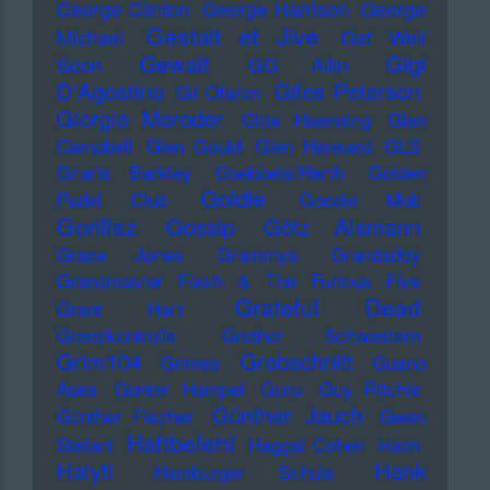
George Clinton
George Harrison
George
Gestalt et Jive
Michael
Get Well
Gewalt
Gigi
Soon
GG Allin
D'Agostino
Giles Peterson
Gil Ofarim
Giorgio Moroder
Gitte Haenning
Glen
Campbell
Glen Gould
Glen Hansard
GLS
Gnarls Barkley
Goebbels/Harth
Golden
Goldie
Pudel Club
Goodie Mob
Gorillaz
Gossip
Götz Alsmann
Grace Jones
Grammys
Grandaddy
Grandmaster Flash & The Furious Five
Grateful Dead
Grant Hart
Grenzkontrolle
Grether Schwestern
Grim104
Grobschnitt
Grimes
Guano
Apes
Gunter Hampel
Guru
Guy Ritchie
Günther Jauch
Günther Fischer
Gwen
Haftbefehl
Stefani
Haggai Cohen
Haim
Haiyti
Hank
Hamburger Schule