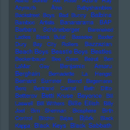
Astrid Sonne
Axl Rose
Azymuth
Ätna
Babyshambles
Balbina
Backstreet Boys
Bad Bunny
Bananarama
BAP
Bamboo Artists
Barbara Schöneberger
Barenaked
Ladies
Basia Bulat
Bassdee
Baxter
Bazzazian
Dury
Bay City Rollers
Beach Boys
Beastie Boys
Beatles
Beckenbauer
Bee Gees
Beirut
Ben
Benjamin Amaru
LaMar Gay
Berghain
Bernadette La Hengst
Bernard Sumner
Bernd Begemann
Berq
Bertrand Cantat
Beth Ditto
Betti Kruse
Beyonce
Betterov
Bill
Billie Eilish
Laswell
Bill Withers
Billy
Joel
Bim Sherman
Biosphere
Birth
Björk
Control
Bitchin Bajas
Black
Black Keys
Black Sabbath
Kappa