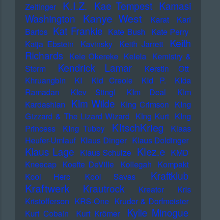
K.I.Z.
Kae Tempest
Kamasi
Zeltinger
Kanye West
Washington
Karat
Karl
Kat Frankie
Bartos
Kate Bush
Kate Perry
Keith
Katja Ebstein
Kavinsky
Keith Jarrett
Richards
Kele Okereke
Kelela
Kemistry &
Kendrick Lamar
Storm
Kerstin Ott
Khruangbin
KI
KId Creole
KId P.
KIda
Ramadan
KIev Stingl
KIm Deal
KIm
KIm Wilde
Kardashian
KIng Crimson
KIng
Gizzard & The Lizard Wizard
KIng Kurt
KIng
KItschKrieg
Princess
KIng Tubby
Klaas
Heufer-Umlauf
Klaus Dinger
Klaus Doldinger
Klez.e
Klaus Lage
Klaus Schulze
KMD
Kneecap
Koefte DeVille
Kollegah
Kompakt
Kraftklub
Kool Herc
Kool Savas
Kraftwerk
Krautrock
Kreator
Kris
Kristofferson
KRS-One
Kruder & Dorfmeister
Kylie Minogue
Kurt Cobain
Kurt Krömer