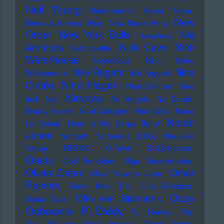
Neil Young
Nekromantix
Nemo
Nena
New
Nervous Norvus
Neu!
New Model Army
Order
New York Dolls
Nia
Newcleus
Nick
Archives
Nick Cave
Nichtseattle
Waterhouse
Nickelback
Nico
Nikko
Nile Rogers
Nina
Weidemann
Nils Keppel
Nina Hagen
Chuba
Nina Simone
Nine
Nirvana
Inch Nail
No Angels
No Doubt
Noddy Holder
Noel Gallagher
Noir Désir
Nono
Norah
La Grinta
Noori & His Dorpa Band
Jones
Notdurft
Notorious B.I.G.
Nouvelle
Vague
NSYNC
O-Town
O.J.Simpson
Oasis
Odd Beholder
Olga Reznichenko
Olivia Dean
Omar
Olivia Newton John
Romero
Omer Klein Trio
One Direction
Ozzy
Otto von Bismarck
Oskar Sala
Osbourne
P. Diddy
P.J. Harvey
Pan
Tau
Pankow
Papo Yoplack
Parov Stelar