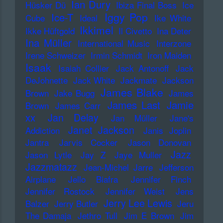
Ian Dury
Hüsker Dü
Ibiza Final Boss
Ice
Iggy Pop
Ice-T
Cube
Ideal
Ike White
Ikkimel
Ikke Hüftgold
Il Civetto
Ina Deter
Ina Müller
International Music
Interzone
Irene Schweizer
Irmin Schmidt
Iron Maiden
Isaak
Isaiah Collier
Jack Antonoff
Jack
DeJohnette
Jack White
Jackmate
Jackson
James Blake
Brown
Jake Bugg
James
James Last
Jamie
Brown
James Carr
xx
Jan Delay
Jan Müller
Jane's
Janet Jackson
Addiction
Janis Joplin
Jantra
Jarvis Cocker
Jason Donovan
Jazz
Jason Lytle
Jay Z
Jaye Muller
Jazzmatazz
Jean-Michel Jarre
Jefferson
Airplane
Jello Biafra
Jennifer Finch
Jennifer Rostock
Jennifer Weist
Jens
Jerry Lee Lewis
Balzer
Jerry Butler
Jeru
The Damaja
Jethro Tull
Jim E Brown
Jim