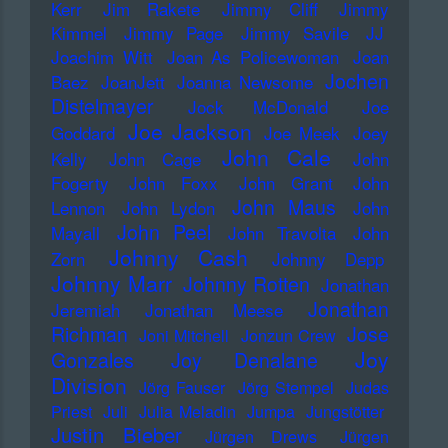
Kerr
Jim Rakete
Jimmy Cliff
Jimmy
Kimmel
Jimmy Page
Jimmy Savile
JJ
Joachim Witt
Joan As Policewoman
Joan
Jochen
Baez
JoanJett
Joanna Newsome
Distelmayer
Jock McDonald
Joe
Joe Jackson
Goddard
Joe Meek
Joey
John Cale
Kelly
John Cage
John
Fogerty
John Foxx
John Grant
John
John Maus
Lennon
John Lydon
John
John Peel
Mayall
John Travolta
John
Johnny Cash
Zorn
Johnny Depp
Johnny Marr
Johnny Rotten
Jonathan
Jonathan
Jeremiah
Jonathan Meese
Richman
Jose
Joni Mitchell
Jonzun Crew
Joy
Gonzales
Joy Denalane
Division
Jörg Fauser
Jörg Stempel
Judas
Priest
Juli
Julia Meladin
Jumpa
Jungstötter
Justin Bieber
Jürgen Drews
Jürgen