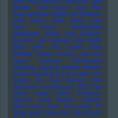
Eddy
Dub Spencer & Trance Hill
Duke
Ellington
Duke Pearson
Duke Reid
Ed Sheeran
Eagles
Dusty Springfield
Eddie Murphy
Eddie Vedder
Eden
Einstürzende
Golan
Editors
Neubauten
Electric Light Orchestra
Elon Musk
Electronic
Ella Fitzgerald
Elton John
Elvis
Elvis Costello
Presley
Embryo
Emerson Lake And
Eminem
Emma-Jean
Palmer
Thackray
English Teacher
Engerling
Erasure
Erdmöbel
Eric B & Rakim
Eric
Clapton
Eric Drew Feldman
Erste
ESC
Allgemeine Verunsicherung
Etta
James
Eugen Cicero
Eurythmics
Fabulous Freak Brothers
Faithless
Falco
Family
Farce
Farin Urlaub
Fat
White Family
Fatboy Slim
Fats Domino