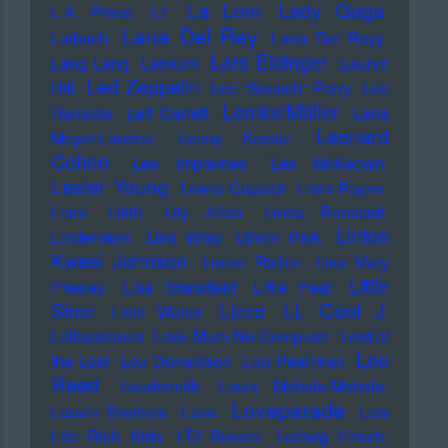
Lady Gaga
La Lom
L.A. Priest
L7
Lana Del Rey
Laibach
Lana Del Reyy
Lars Eidinger
Lang Lang
Lankum
Lauryn
Led Zeppelin
Hill
Lee "Scratch" Perry
Lee
Lemke/Müller
Ranaldo
Leif Garrett
Lena
Leonard
Meyer-Landrut
Lenny Kravitz
Cohen
Les Impremes
Les McKeown
Lester Young
Lewis Capaldi
Liam Payne
Liars
Lilith
Lily Allen
Linda Ronstadt
Linton
Lindemann
Link Wray
Linkin Park
Kwesi Johnson
Lionel Richie
Lisa Mary
Little
Presley
Lisa Stansfield
Little Feat
LL Cool J
Simz
Lizzo
Little Walter
Lollapalooza
Look Mum No Computer
Lord of
Lou
the Lost
Lou Donaldson
Lou Pearlman
Reed
Loudermilk
Louis Moholo-Moholo
Loveparade
Louvin Brothers
Love
Low
Life Rich Kids
LTJ Bukem
Ludwig Hirsch