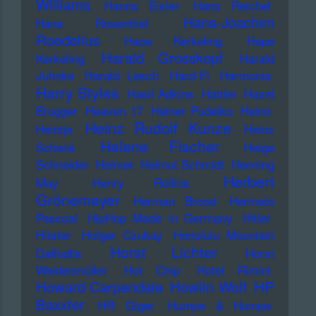
Williams
Hanns Eisler
Hans Reichel
Hans-Joachim
Hans Rosenthal
Roedelius
Haoe Kerkeling
Hape
Harald Grosskopf
Kerkeling
Harald
Juhnke
Harald Lesch
Hard-Fi
Harmonia
Harry Styles
Hasil Adkins
Hattler
Hazel
Brugger
Heaven 17
Heiner Pudelko
Heino
Heinz Rudolf Kunze
Heintje
Heinz
Helene Fischer
Schenk
Helge
Schneider
Helmet
Helmut Schmidt
Henning
Herbert
May
Henry Rollins
Grönemeyer
Herman Brood
Hermeto
Pascoal
HipHop Made in Germany
Hitler
Hitster
Holger Czukay
Honolulu Mountain
Horst Lichter
Daffodils
Horst
Weidenmüller
Hot Chip
Hotel Rimini
Howard Carpendale
Howlin Wolf
HP
Baxxter
HR Giger
Humpe & Humpe