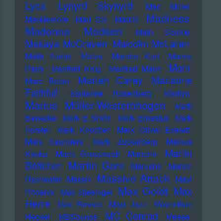
Lyca
Lynyrd Skynyrd
Mac Miller
Madness
Macklemore
Mad Sin
Madlib
Madonna
Madsen
Main Source
Makaya McCraven
Malcolm McLaren
Malik Harris
Malva
Mambo Kurt
Mamie
Mani
Perry
Manfred Krug
Manfred Mann
Mariah Carey
Marianne
Marc Bolan
Faithfull
Marianne Rosenberg
Marilyn
Marius Müller-Westernhagen
Mark
Benecke
Mark E Smith
Mark Ernestus
Mark
Forster
Mark Knopfler
Mark Oliver Everett
Mark Saunders
Mark Zuckerberg
Markus
Martin
Kavka
Marlo Grosshardt
Marteria
Martin Gore
Böttcher
Marusha
Marvin
Massive Attack
Rainwater
Massiv
Mavi
Max Goldt
Max
Phoenix
Max Giesinger
Herre
Max Romeo
Maxi Jazz
Maximilian
MC Conrad
Hecker
MBSounds
Meese