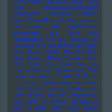
Derya Yildirim
Desmond Dekker
Deso
Deutsch-Amerikanische
Dogg
Freundschaft
Deutsche Laichen
Devo
Die Aeronauten
Diana Ross
Die angefahrenen
die anderen
Die Ärzte
Schulkinder
Die
Fantastischen Vier
Die Regierung
Die
Die Sterne
Rhythmus Boys
Die Türen
Dieter Maschine Birr
Dieter Bohlen
Dieter Thomas Heck
Dieter Moebius
DiIV
DIKKA
Dire Straits
Dirk von
Lowtzow
Disarstar
Disaster Area
Dixie
DJ Koze
DJ Hell
Chicks
DJ Fetisch
DJ Tomcraft
Django Django
Doctorella
Dolly Parton
Dominik Eulberg
Don
Donna Summer
Cherry
Dopplereffekt
Dr Dre
DPP
Dota
Dr Demento
Dr
John
Dr Motte
Drake
DSDS
Duane