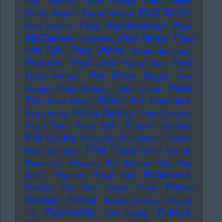
Patti Smith
Patrick Wagner
Patrick Walden
Paul Kalkbrenner
Paul
Paul Heaton
McCartney
Paul Simon
Paul
Paul Nero
Paul Weller
van Dyk
Paula Hartmann
Pere
Peaches
Pearl Jam
Peggy Gou
Pet Shop Boys
Ubu
Perrecy
Pete
Peter
Seeger
Peter Doherty
Peter Evans
Fox
Peter Hein
Peter Green
Peter Hook
Peter Maffay
Peter Kraus
Peter Thomas
Peter Tosh
Petter Eldh
Pharoah Sanders
Phil Collins
Phil Lesh
Phil Spector
Photek
Pink Floyd
Pietro Lombardi
Pitbull
Plan B
Plasmatics
Polecats
Poly Styrene
Pop
Pop-
Portishead
Kultur
Popcorn
Popol Vuh
Primal
Portugal The Man
Power Plush
Prince
Scream
Priscilla Presley
Psychic
Psychobilly
Puhdys
TV
Puff Daddy