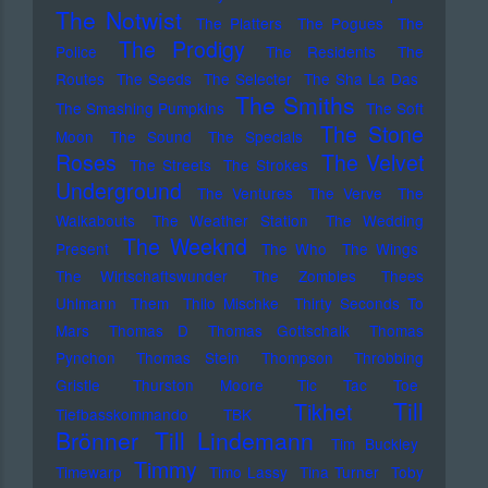
The Notwist
The Platters
The Pogues
The
The Prodigy
Police
The Residents
The
Routes
The Seeds
The Selecter
The Sha La Das
The Smiths
The Smashing Pumpkins
The Soft
The Stone
Moon
The Sound
The Specials
Roses
The Velvet
The Streets
The Strokes
Underground
The Ventures
The Verve
The
Walkabouts
The Weather Station
The Wedding
The Weeknd
Present
The Who
The Wings
The Wirtschaftswunder
The Zombies
Thees
Uhlmann
Them
Thilo Mischke
Thirty Seconds To
Mars
Thomas D
Thomas Gottschalk
Thomas
Pynchon
Thomas Stein
Thompson
Throbbing
Gristle
Thurston Moore
Tic Tac Toe
Till
Tikhet
Tiefbasskommando TBK
Brönner
Till Lindemann
Tim Buckley
Timmy
Timewarp
Timo Lassy
Tina Turner
Toby