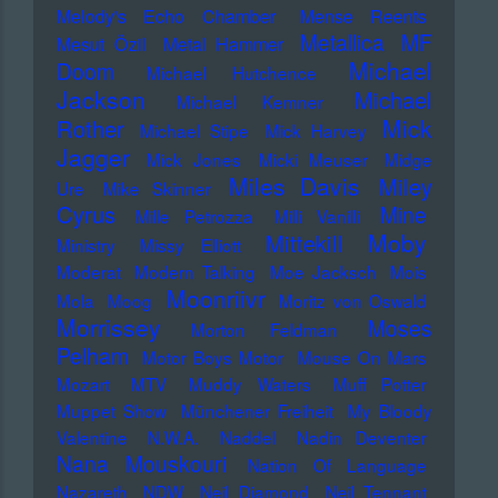
Melody's Echo Chamber
Mense Reents
Metallica
MF
Mesut Özil
Metal Hammer
Michael
Doom
Michael Hutchence
Jackson
Michael
Michael Kemner
Mick
Rother
Michael Stipe
Mick Harvey
Jagger
Mick Jones
Micki Meuser
Midge
Miles Davis
Miley
Ure
Mike Skinner
Cyrus
Mine
Mille Petrozza
Milli Vanilli
Moby
Mittekill
Ministry
Missy Elliott
Moderat
Modern Talking
Moe Jacksch
Mois
Moonriivr
Mola
Moog
Moritz von Oswald
Morrissey
Moses
Morton Feldman
Pelham
Motor Boys Motor
Mouse On Mars
Mozart
MTV
Muddy Waters
Muff Potter
Muppet Show
Münchener Freiheit
My Bloody
Valentine
N.W.A.
Naddel
Nadin Deventer
Nana Mouskouri
Nation Of Language
Nazareth
NDW
Neil Diamond
Neil Tennant