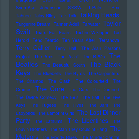
Sven-Ake Johansson
SXSW
T-Pain
T.Rex
Talking Heads
Tahnee
Talay Riley
Talk Talk
Taylor
Tangerine Dream
Tanner Adell
Tarwater
Swift
Tears For Fears
Techno-Wikinger
Ted
Herold
Teho Teardo
Ten Years After
Terranova
Terry Callier
Terry Hall
The Alan Parsons
The
Project
The Arcs
The Avicii
The B-52s
Beatles
The Black
The Beautiful South
Keys
The Bluebells
The Byrds
The Carpenters
The Champs
The Clash
The Colourfield
The
The Cure
Cramps
The Curs
The Damned
The Divine Comedy
The Eels
The Fall
The Five
Keys
The Fugees
The Hives
The Jam
The
The Last Dinner
Ladybirds
The Lambrini Girls
Party
The Libertines
The Lathums
The
The
Louvin Brothers
The Man They Could'nt Hang
Meteors
The Moody Blues
The Murder Capital