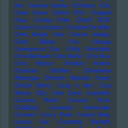
Bon
Caterina Valente
CD-Boxen
CDs
Celine Dion
Ceelo Green
Chappell
Charli XCX
Roan
Charley Pride
Charlie Cunningham
Charlotte De Witte
Cheb Khaled
Cher
Cherno Jobatey
Chet Baker
Chic
Chicago
Chilly Gonzales
Underground Duo
Chris Blackwell
Chris Martin
Chris Rea
Chris Watson
Christian Anders
Christiane
Christian Steiffen
Rösinger
Christin Nichols
Christl
Chuck Berry
Cindy & Bert
Circa
City
Waves
Clive Davis
Coachella
Cockney Rebel
Cocteau Twins
Coldplay
Comedian Harmonists
Common
Conny Plank
Cosmic Baby
Courtney Barnett
Cosmic Ear