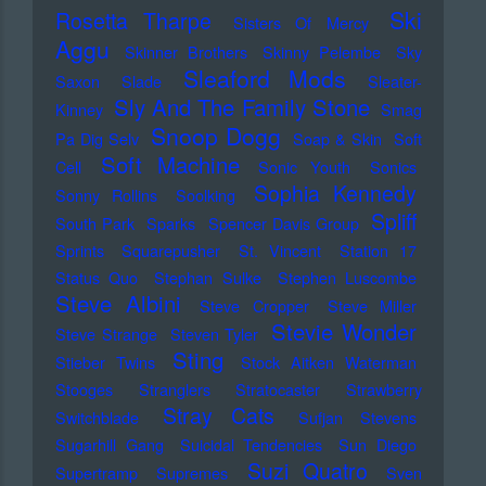
Ski
Rosetta Tharpe
Sisters Of Mercy
Aggu
Skinner Brothers
Skinny Pelembe
Sky
Sleaford Mods
Saxon
Slade
Sleater-
Sly And The Family Stone
Kinney
Smag
Snoop Dogg
Pa Dig Selv
Soap & Skin
Soft
Soft Machine
Cell
Sonic Youth
Sonics
Sophia Kennedy
Sonny Rollins
Soolking
Spliff
South Park
Sparks
Spencer Davis Group
Sprints
Squarepusher
St. Vincent
Station 17
Status Quo
Stephan Sulke
Stephen Luscombe
Steve Albini
Steve Cropper
Steve Miller
Stevie Wonder
Steve Strange
Steven Tyler
Sting
Stieber Twins
Stock Aitken Waterman
Stooges
Stranglers
Stratocaster
Strawberry
Stray Cats
Switchblade
Sufjan Stevens
Sugarhill Gang
Suicidal Tendencies
Sun Diego
Suzi Quatro
Supertramp
Supremes
Sven