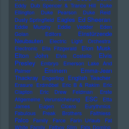
Eddy
Dub Spencer & Trance Hill
Duke
Ellington
Duke Pearson
Duke Reid
Ed Sheeran
Eagles
Dusty Springfield
Eddie Murphy
Eddie Vedder
Eden
Einstürzende
Golan
Editors
Neubauten
Electric Light Orchestra
Elon Musk
Electronic
Ella Fitzgerald
Elton John
Elvis
Elvis Costello
Presley
Embryo
Emerson Lake And
Eminem
Emma-Jean
Palmer
Thackray
English Teacher
Engerling
Erasure
Erdmöbel
Eric B & Rakim
Eric
Clapton
Eric Drew Feldman
Erste
ESC
Allgemeine Verunsicherung
Etta
James
Eugen Cicero
Eurythmics
Fabulous Freak Brothers
Faithless
Falco
Family
Farce
Farin Urlaub
Fat
White Family
Fatboy Slim
Fats Domino