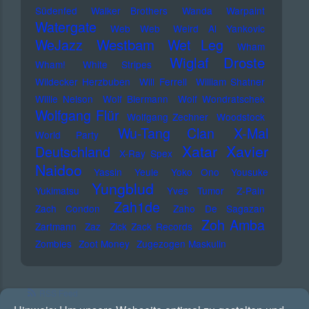
Südenfed
Walker Brothers
Wanda
Warpaint
Watergate
Web Web
Weird Al Yankovic
Westbam
WeJazz
Wet Leg
Wham
Wiglaf Droste
Wham!
White Stripes
Wildecker Herzbuben
Will Ferrell
William Shatner
Willie Nelson
Wolf Biermann
Wolf Wondratschek
Wolfgang Flür
Wolfgang Zechner
Woodstock
Wu-Tang Clan
X-Mal
World Party
Xatar
Xavier
Deutschland
X-Ray Spex
Naidoo
Yassin
Yeule
Yoko Ono
Yousuke
Yungblud
Yukimatsu
Yves Tumor
Z-Pain
Zah1de
Zach Condon
Zaho De Sagazan
Zoh Amba
Zartmann
Zaz
Zick Zack Records
Zombies
Zoot Money
Zugezogen Maskulin
RSS Feed