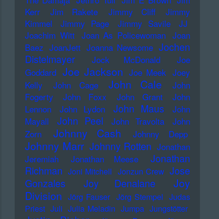
Kerr
Jim Rakete
Jimmy Cliff
Jimmy
Kimmel
Jimmy Page
Jimmy Savile
JJ
Joachim Witt
Joan As Policewoman
Joan
Jochen
Baez
JoanJett
Joanna Newsome
Distelmayer
Jock McDonald
Joe
Joe Jackson
Goddard
Joe Meek
Joey
John Cale
Kelly
John Cage
John
Fogerty
John Foxx
John Grant
John
John Maus
Lennon
John Lydon
John
John Peel
Mayall
John Travolta
John
Johnny Cash
Zorn
Johnny Depp
Johnny Marr
Johnny Rotten
Jonathan
Jonathan
Jeremiah
Jonathan Meese
Richman
Jose
Joni Mitchell
Jonzun Crew
Joy
Gonzales
Joy Denalane
Division
Jörg Fauser
Jörg Stempel
Judas
Priest
Juli
Julia Meladin
Jumpa
Jungstötter