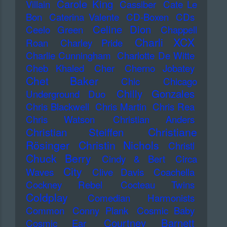
Carole King
Villain
Cassiber
Cate Le
Bon
Caterina Valente
CD-Boxen
CDs
Celine Dion
Ceelo Green
Chappell
Charli XCX
Roan
Charley Pride
Charlie Cunningham
Charlotte De Witte
Cheb Khaled
Cher
Cherno Jobatey
Chet Baker
Chic
Chicago
Chilly Gonzales
Underground Duo
Chris Blackwell
Chris Martin
Chris Rea
Chris Watson
Christian Anders
Christiane
Christian Steiffen
Rösinger
Christin Nichols
Christl
Chuck Berry
Cindy & Bert
Circa
City
Waves
Clive Davis
Coachella
Cockney Rebel
Cocteau Twins
Coldplay
Comedian Harmonists
Common
Conny Plank
Cosmic Baby
Courtney Barnett
Cosmic Ear