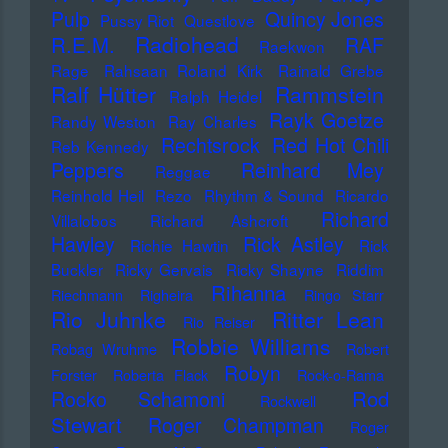
Pulp
Quincy Jones
Pussy Riot
Questlove
Radiohead
R.E.M.
RAF
Raekwon
Rage
Rahsaan Roland Kirk
Rainald Grebe
Ralf Hütter
Rammstein
Ralph Heidel
Rayk Goetze
Randy Weston
Ray Charles
Rechtsrock
Red Hot Chili
Reb Kennedy
Peppers
Reinhard Mey
Reggae
Reinhold Heil
Rezo
Rhythm & Sound
Ricardo
Richard
Villalobos
Richard Ashcroft
Hawley
Rick Astley
Richie Hawtin
Rick
Buckler
Ricky Gervais
Ricky Shayne
Riddim
Rihanna
Riechmann
Righeira
Ringo Starr
Rio Juhnke
Ritter Lean
Rio Reiser
Robbie Williams
Robag Wruhme
Robert
Robyn
Forster
Roberta Flack
Rock-o-Rama
Rod
Rocko Schamoni
Rockwell
Stewart
Roger Champman
Roger