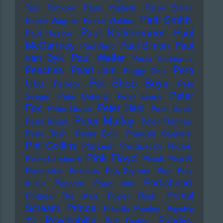
Tau
Pankow
Papo Yoplack
Parov Stelar
Patti Smith
Patrick Wagner
Patrick Walden
Paul Kalkbrenner
Paul
Paul Heaton
McCartney
Paul Simon
Paul
Paul Nero
Paul Weller
van Dyk
Paula Hartmann
Pere
Peaches
Pearl Jam
Peggy Gou
Pet Shop Boys
Ubu
Perrecy
Pete
Peter
Seeger
Peter Doherty
Peter Evans
Fox
Peter Hein
Peter Green
Peter Hook
Peter Maffay
Peter Kraus
Peter Thomas
Peter Tosh
Petter Eldh
Pharoah Sanders
Phil Collins
Phil Lesh
Phil Spector
Photek
Pink Floyd
Pietro Lombardi
Pitbull
Plan B
Plasmatics
Polecats
Poly Styrene
Pop
Pop-
Portishead
Kultur
Popcorn
Popol Vuh
Primal
Portugal The Man
Power Plush
Prince
Scream
Priscilla Presley
Psychic
Psychobilly
Puhdys
TV
Puff Daddy