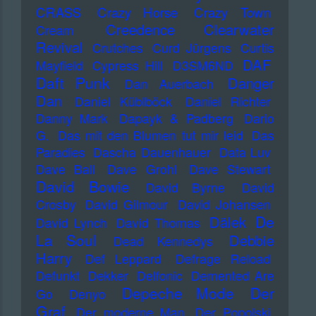
CRASS
Crazy Horse
Crazy Town
Creedence Clearwater
Cream
Revival
Crutches
Curd Jürgens
Curtis
DAF
Mayfield
Cypress Hill
D3SM6ND
Daft Punk
Danger
Dan Auerbach
Dan
Daniel Küblböck
Daniel Richter
Danny Mark
Dapayk & Padberg
Dario
G.
Das mit den Blumen tut mir leid
Das
Paradies
Dascha Dauenhauer
Data Luv
Dave Ball
Dave Grohl
Dave Stewart
David Bowie
David Byrne
David
Crosby
David Gilmour
David Johansen
De
Dälek
David Lynch
David Thomas
La Soul
Debbie
Dead Kennedys
Harry
Def Leppard
Defrage Reload
Defunkt
Dekker
Delfonic
Demented Are
Depeche Mode
Der
Go
Denyo
Graf
Der moderne Man
Der Popolski