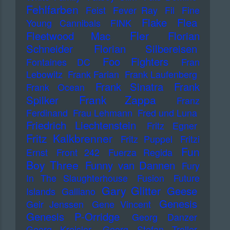
Fehlfarben
Feist
Fever Ray
Fil
Fine
Flake
Flea
Young Cannibals
FINK
Fler
Fleetwood Mac
Florian
Schneider
Florian Silbereisen
Foo Fighters
Fontaines DC
Fran
Lebowitz
Frank Farian
Frank Laufenberg
Frank Sinatra
Frank
Frank Ocean
Frank Zappa
Spilker
Franz
Ferdinand
Frau Lehmann
Fred und Luna
Friedrich Liechtenstein
Fritz Egner
Fritz Kalkbrenner
Fritz Puppel
Fritzi
Fun
Ernst
Front 242
Fuerza Regida
Boy Three
Funny van Dannen
Fury
In The Slaughterhouse
Fusion
Future
Gary Glitter
Geese
Islands
Galliano
Genesis
Geir Jenssen
Gene Vincent
Genesis P-Orridge
Georg Danzer
Georg Kreisler
Georg Stefan Troller