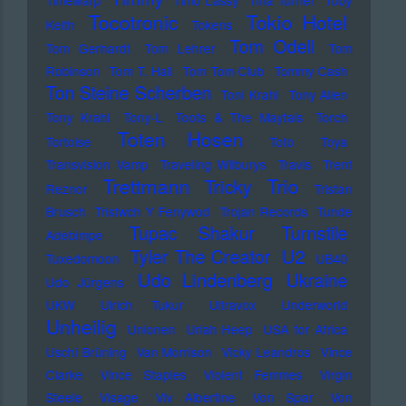
Timewarp
Timo Lassy
Tina Turner
Toby
Tocotronic
Tokio Hotel
Keith
Tokens
Tom Odell
Tom Gerhardt
Tom Lehrer
Tom
Robinson
Tom T. Hall
Tom Tom Club
Tommy Cash
Ton Steine Scherben
Toni Krahl
Tony Allen
Tony Krahl
Tony-L
Toots & The Maytals
Torch
Toten Hosen
Tortoise
Toto
Toya
Transvision Vamp
Traveling Wilburys
Travis
Trent
Trettmann
Trio
Tricky
Reznor
Tristan
Brusch
Tristwch Y Fenywod
Trojan Records
Tunde
Tupac Shakur
Turnstile
Adebimpe
U2
Tyler The Creator
Tuxedomoon
UB40
Udo Lindenberg
Ukraine
Udo Jürgens
UKW
Ulrich Tukur
Ultravox
Underworld
Unheilig
Unionen
Uriah Heep
USA for Africa
Uschi Brüning
Van Morrison
Vicky Leandros
Vince
Clarke
Vince Staples
Violent Femmes
Virgin
Steele
Visage
Viv Albertine
Von Spar
Von