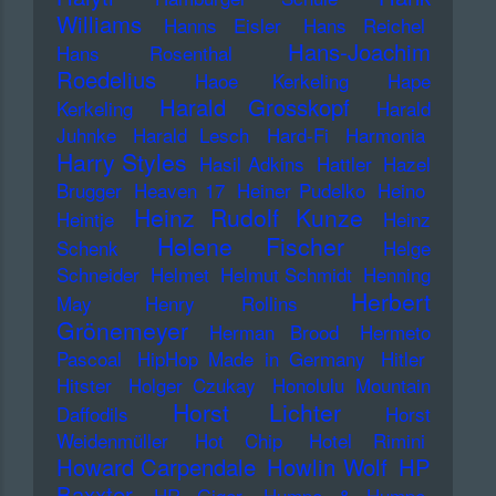
Williams
Hanns Eisler
Hans Reichel
Hans-Joachim
Hans Rosenthal
Roedelius
Haoe Kerkeling
Hape
Harald Grosskopf
Kerkeling
Harald
Juhnke
Harald Lesch
Hard-Fi
Harmonia
Harry Styles
Hasil Adkins
Hattler
Hazel
Brugger
Heaven 17
Heiner Pudelko
Heino
Heinz Rudolf Kunze
Heintje
Heinz
Helene Fischer
Schenk
Helge
Schneider
Helmet
Helmut Schmidt
Henning
Herbert
May
Henry Rollins
Grönemeyer
Herman Brood
Hermeto
Pascoal
HipHop Made in Germany
Hitler
Hitster
Holger Czukay
Honolulu Mountain
Horst Lichter
Daffodils
Horst
Weidenmüller
Hot Chip
Hotel Rimini
Howard Carpendale
Howlin Wolf
HP
Baxxter
HR Giger
Humpe & Humpe