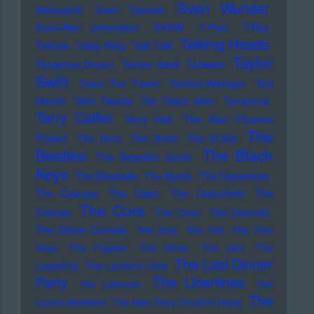
Sven Wunder
Marquardt
Sven Tasnadi
Sven-Ake Johansson
SXSW
T-Pain
T.Rex
Talking Heads
Tahnee
Talay Riley
Talk Talk
Taylor
Tangerine Dream
Tanner Adell
Tarwater
Swift
Tears For Fears
Techno-Wikinger
Ted
Herold
Teho Teardo
Ten Years After
Terranova
Terry Callier
Terry Hall
The Alan Parsons
The
Project
The Arcs
The Avicii
The B-52s
Beatles
The Black
The Beautiful South
Keys
The Bluebells
The Byrds
The Carpenters
The Champs
The Clash
The Colourfield
The
The Cure
Cramps
The Curs
The Damned
The Divine Comedy
The Eels
The Fall
The Five
Keys
The Fugees
The Hives
The Jam
The
The Last Dinner
Ladybirds
The Lambrini Girls
Party
The Libertines
The Lathums
The
The
Louvin Brothers
The Man They Could'nt Hang