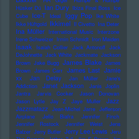
Ian Dury
Hüsker Dü
Ibiza Final Boss
Ice
Iggy Pop
Ice-T
Cube
Ideal
Ike White
Ikkimel
Ikke Hüftgold
Il Civetto
Ina Deter
Ina Müller
International Music
Interzone
Irene Schweizer
Irmin Schmidt
Iron Maiden
Isaak
Isaiah Collier
Jack Antonoff
Jack
DeJohnette
Jack White
Jackmate
Jackson
James Blake
Brown
Jake Bugg
James
James Last
Jamie
Brown
James Carr
xx
Jan Delay
Jan Müller
Jane's
Janet Jackson
Addiction
Janis Joplin
Jantra
Jarvis Cocker
Jason Donovan
Jazz
Jason Lytle
Jay Z
Jaye Muller
Jazzmatazz
Jean-Michel Jarre
Jefferson
Airplane
Jello Biafra
Jennifer Finch
Jennifer Rostock
Jennifer Weist
Jens
Jerry Lee Lewis
Balzer
Jerry Butler
Jeru
The Damaja
Jethro Tull
Jim E Brown
Jim