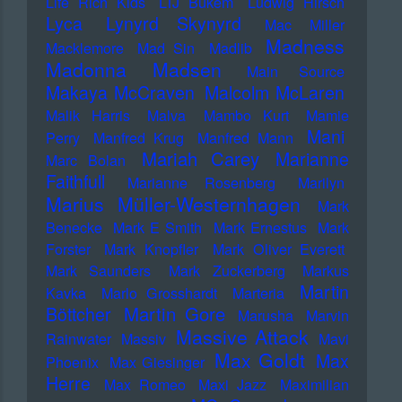
Life Rich Kids
LTJ Bukem
Ludwig Hirsch
Lyca
Lynyrd Skynyrd
Mac Miller
Madness
Macklemore
Mad Sin
Madlib
Madonna
Madsen
Main Source
Makaya McCraven
Malcolm McLaren
Malik Harris
Malva
Mambo Kurt
Mamie
Mani
Perry
Manfred Krug
Manfred Mann
Mariah Carey
Marianne
Marc Bolan
Faithfull
Marianne Rosenberg
Marilyn
Marius Müller-Westernhagen
Mark
Benecke
Mark E Smith
Mark Ernestus
Mark
Forster
Mark Knopfler
Mark Oliver Everett
Mark Saunders
Mark Zuckerberg
Markus
Martin
Kavka
Marlo Grosshardt
Marteria
Martin Gore
Böttcher
Marusha
Marvin
Massive Attack
Rainwater
Massiv
Mavi
Max Goldt
Max
Phoenix
Max Giesinger
Herre
Max Romeo
Maxi Jazz
Maximilian