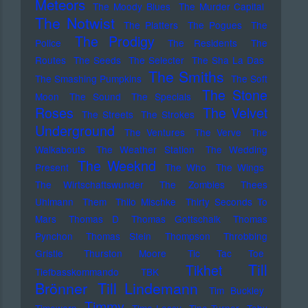
Meteors
The Moody Blues
The Murder Capital
The Notwist
The Platters
The Pogues
The
The Prodigy
Police
The Residents
The
Routes
The Seeds
The Selecter
The Sha La Das
The Smiths
The Smashing Pumpkins
The Soft
The Stone
Moon
The Sound
The Specials
Roses
The Velvet
The Streets
The Strokes
Underground
The Ventures
The Verve
The
Walkabouts
The Weather Station
The Wedding
The Weeknd
Present
The Who
The Wings
The Wirtschaftswunder
The Zombies
Thees
Uhlmann
Them
Thilo Mischke
Thirty Seconds To
Mars
Thomas D
Thomas Gottschalk
Thomas
Pynchon
Thomas Stein
Thompson
Throbbing
Gristle
Thurston Moore
Tic Tac Toe
Till
Tikhet
Tiefbasskommando TBK
Brönner
Till Lindemann
Tim Buckley
Timmy