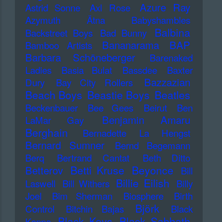
Azure Ray
Astrid Sonne
Axl Rose
Azymuth
Ätna
Babyshambles
Balbina
Backstreet Boys
Bad Bunny
Bananarama
BAP
Bamboo Artists
Barbara Schöneberger
Barenaked
Ladies
Basia Bulat
Bassdee
Baxter
Bazzazian
Dury
Bay City Rollers
Beach Boys
Beastie Boys
Beatles
Beckenbauer
Bee Gees
Beirut
Ben
Benjamin Amaru
LaMar Gay
Berghain
Bernadette La Hengst
Bernard Sumner
Bernd Begemann
Berq
Bertrand Cantat
Beth Ditto
Betti Kruse
Beyonce
Betterov
Bill
Billie Eilish
Laswell
Bill Withers
Billy
Joel
Bim Sherman
Biosphere
Birth
Björk
Control
Bitchin Bajas
Black
Black Keys
Black Sabbath
Kappa