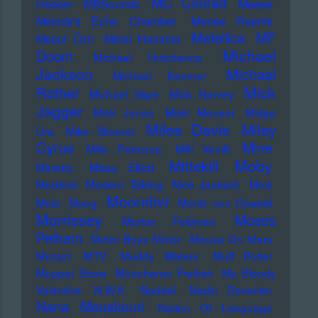
MC Conrad
Hecker
MBSounds
Meese
Melody's Echo Chamber
Mense Reents
Metallica
MF
Mesut Özil
Metal Hammer
Michael
Doom
Michael Hutchence
Jackson
Michael
Michael Kemner
Mick
Rother
Michael Stipe
Mick Harvey
Jagger
Mick Jones
Micki Meuser
Midge
Miles Davis
Miley
Ure
Mike Skinner
Cyrus
Mine
Mille Petrozza
Milli Vanilli
Moby
Mittekill
Ministry
Missy Elliott
Moderat
Modern Talking
Moe Jacksch
Mois
Moonriivr
Mola
Moog
Moritz von Oswald
Morrissey
Moses
Morton Feldman
Pelham
Motor Boys Motor
Mouse On Mars
Mozart
MTV
Muddy Waters
Muff Potter
Muppet Show
Münchener Freiheit
My Bloody
Valentine
N.W.A.
Naddel
Nadin Deventer
Nana Mouskouri
Nation Of Language