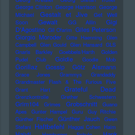
George Clinton
George Harrison
George
Gestalt et Jive
Michael
Get Well
Gewalt
Gigi
Soon
GG Allin
D'Agostino
Giles Peterson
Gil Ofarim
Giorgio Moroder
Gitte Haenning
Glen
Campbell
Glen Gould
Glen Hansard
GLS
Gnarls Barkley
Goebbels/Harth
Golden
Goldie
Pudel Club
Goodie Mob
Gorillaz
Gossip
Götz Alsmann
Grace Jones
Grammys
Grandaddy
Grandmaster Flash & The Furious Five
Grateful Dead
Grant Hart
Grenzkontrolle
Grether Schwestern
Grim104
Grobschnitt
Grimes
Guano
Apes
Gunter Hampel
Guru
Guy Ritchie
Günther Jauch
Günther Fischer
Gwen
Haftbefehl
Stefani
Haggai Cohen
Haim
Haiyti
Hank
Hamburger Schule