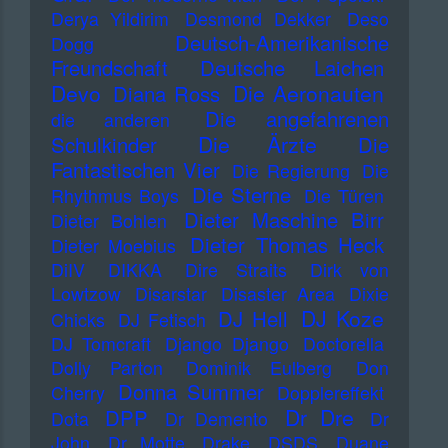
Derya Yildirim
Desmond Dekker
Deso
Deutsch-Amerikanische
Dogg
Freundschaft
Deutsche Laichen
Devo
Die Aeronauten
Diana Ross
Die angefahrenen
die anderen
Die Ärzte
Schulkinder
Die
Fantastischen Vier
Die Regierung
Die
Die Sterne
Rhythmus Boys
Die Türen
Dieter Maschine Birr
Dieter Bohlen
Dieter Thomas Heck
Dieter Moebius
DiIV
DIKKA
Dire Straits
Dirk von
Lowtzow
Disarstar
Disaster Area
Dixie
DJ Koze
DJ Hell
Chicks
DJ Fetisch
DJ Tomcraft
Django Django
Doctorella
Dolly Parton
Dominik Eulberg
Don
Donna Summer
Cherry
Dopplereffekt
Dr Dre
DPP
Dota
Dr Demento
Dr
John
Dr Motte
Drake
DSDS
Duane