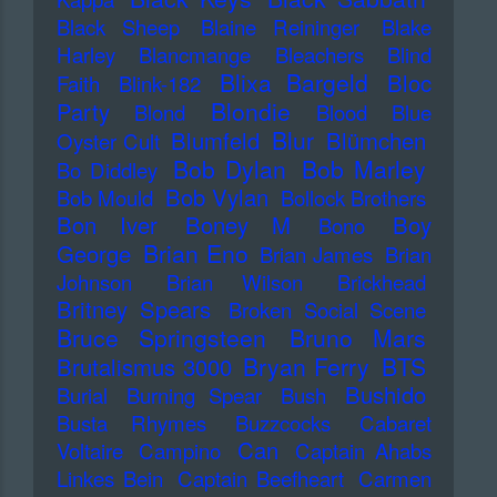
Black Sheep
Blaine Reininger
Blake
Harley
Blancmange
Bleachers
Blind
Blixa Bargeld
Bloc
Faith
Blink-182
Blondie
Party
Blond
Blood
Blue
Blur
Blumfeld
Blümchen
Oyster Cult
Bob Dylan
Bob Marley
Bo Diddley
Bob Vylan
Bob Mould
Bollock Brothers
Bon Iver
Boney M
Boy
Bono
Brian Eno
George
Brian James
Brian
Johnson
Brian Wilson
Brickhead
Britney Spears
Broken Social Scene
Bruce Springsteen
Bruno Mars
Bryan Ferry
BTS
Brutalismus 3000
Bushido
Burial
Burning Spear
Bush
Busta Rhymes
Buzzcocks
Cabaret
Can
Voltaire
Campino
Captain Ahabs
Linkes Bein
Captain Beefheart
Carmen