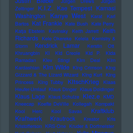
Justin Bieber
Jürgen Drews
Jürgen
K.I.Z.
Kae Tempest
Kamasi
Zeltinger
Kanye West
Washington
Karat
Karl
Kat Frankie
Bartos
Kate Bush
Kate Perry
Keith
Katja Ebstein
Kavinsky
Keith Jarrett
Richards
Kele Okereke
Kelela
Kemistry &
Kendrick Lamar
Storm
Kerstin Ott
Khruangbin
KI
KId Creole
KId P.
KIda
Ramadan
KIev Stingl
KIm Deal
KIm
KIm Wilde
Kardashian
KIng Crimson
KIng
Gizzard & The Lizard Wizard
KIng Kurt
KIng
KItschKrieg
Princess
KIng Tubby
Klaas
Heufer-Umlauf
Klaus Dinger
Klaus Doldinger
Klez.e
Klaus Lage
Klaus Schulze
KMD
Kneecap
Koefte DeVille
Kollegah
Kompakt
Kraftklub
Kool Herc
Kool Savas
Kraftwerk
Krautrock
Kreator
Kris
Kristofferson
KRS-One
Kruder & Dorfmeister