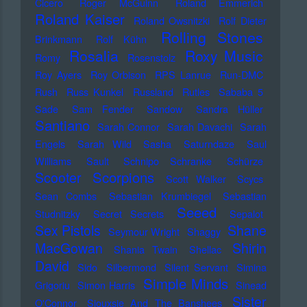
Cicero
Roger McGuinn
Roland Emmerich
Roland Kaiser
Roland Owsnitzki
Rolf Dieter
Rolling Stones
Brinkmann
Rolf Kühn
Rosalia
Roxy Music
Romy
Rosenstolz
Roy Ayers
Roy Orbison
RPS Lanrue
Run-DMC
Rush
Russ Kunkel
Russland
Rutles
Sababa 5
Sade
Sam Fender
Sandow
Sandra Hüller
Santiano
Sarah Connor
Sarah Davachi
Sarah
Engels
Sarah Wild
Sasha
Saturndaze
Saul
Williams
Sault
Schnipo Schranke
Schürze
Scorpions
Scooter
Scott Walker
Scycs
Sean Combs
Sebastian Krumbiegel
Sebastian
Seeed
Studnitzky
Secret Secrets
Sepalot
Sex Pistols
Shane
Seymour Wright
Shaggy
MacGowan
Shirin
Shania Twain
Shellac
David
Sido
Silbermond
Silent Servant
Simina
Simple Minds
Grigoriu
Simon Harris
Sinead
Sister
O'Connor
Siouxsie And The Banshees