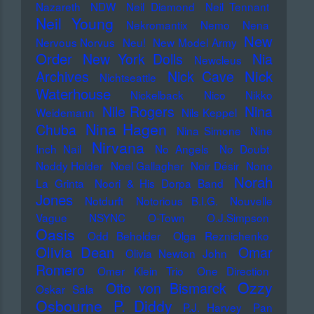
Nazareth
NDW
Neil Diamond
Neil Tennant
Neil Young
Nekromantix
Nemo
Nena
New
Nervous Norvus
Neu!
New Model Army
Order
New York Dolls
Nia
Newcleus
Nick
Archives
Nick Cave
Nichtseattle
Waterhouse
Nickelback
Nico
Nikko
Nile Rogers
Nina
Weidemann
Nils Keppel
Nina Hagen
Chuba
Nina Simone
Nine
Nirvana
Inch Nail
No Angels
No Doubt
Noddy Holder
Noel Gallagher
Noir Désir
Nono
Norah
La Grinta
Noori & His Dorpa Band
Jones
Notdurft
Notorious B.I.G.
Nouvelle
Vague
NSYNC
O-Town
O.J.Simpson
Oasis
Odd Beholder
Olga Reznichenko
Olivia Dean
Omar
Olivia Newton John
Romero
Omer Klein Trio
One Direction
Ozzy
Otto von Bismarck
Oskar Sala
Osbourne
P. Diddy
P.J. Harvey
Pan