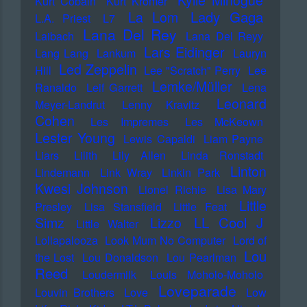
Kylie Minogue
Kurt Cobain
Kurt Krömer
Lady Gaga
La Lom
L.A. Priest
L7
Lana Del Rey
Laibach
Lana Del Reyy
Lars Eidinger
Lang Lang
Lankum
Lauryn
Led Zeppelin
Hill
Lee "Scratch" Perry
Lee
Lemke/Müller
Ranaldo
Leif Garrett
Lena
Leonard
Meyer-Landrut
Lenny Kravitz
Cohen
Les Impremes
Les McKeown
Lester Young
Lewis Capaldi
Liam Payne
Liars
Lilith
Lily Allen
Linda Ronstadt
Linton
Lindemann
Link Wray
Linkin Park
Kwesi Johnson
Lionel Richie
Lisa Mary
Little
Presley
Lisa Stansfield
Little Feat
LL Cool J
Simz
Lizzo
Little Walter
Lollapalooza
Look Mum No Computer
Lord of
Lou
the Lost
Lou Donaldson
Lou Pearlman
Reed
Loudermilk
Louis Moholo-Moholo
Loveparade
Louvin Brothers
Love
Low