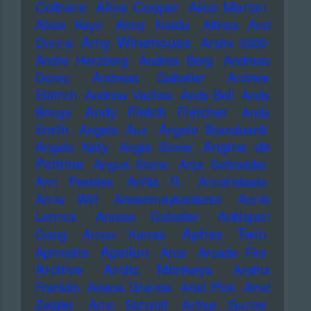
Alice Cooper
Coltrane
Alice Merton
Alicia Keys
Alma Naidu
Althea And
Amy Winehouse
Donna
Andre 3000
Andre Herzberg
Andrea Berg
Andreas
Dorau
Andreas Gabalier
Andrew
Eldritch
Andrew Vachss
Andy Bell
Andy
Andy Fletch Fletcher
Brings
Andy
Smith
Angela Aux
Angelo Branduardi
Angine de
Angelo Kelly
Angie Stone
Poitrine
Angus Stone
Anja Schneider
Ann Peebles
AnNa R.
Annahstasia
Anne Will
Annenmaykantereit
Annie
Lennox
Anreas Gabalier
Antilopen
Aphex Twin
Gang
Anton Karras
Apsilon
Aphrodite
Arca
Arcade Fire
Archive
Arctic Monkeys
Aretha
Franklin
Ariana Grande
Ariel Pink
Arnd
Zeigler
Arno Schmitt
Arthur Gunter