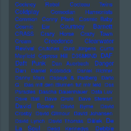
Cockney Rebel
Cocteau Twins
Coldplay
Comedian Harmonists
Common
Conny Plank
Cosmic Baby
Courtney Barnett
Cosmic Ear
CRASS
Crazy Horse
Crazy Town
Creedence Clearwater
Cream
Revival
Crutches
Curd Jürgens
Curtis
DAF
Mayfield
Cypress Hill
D3SM6ND
Daft Punk
Danger
Dan Auerbach
Dan
Daniel Küblböck
Daniel Richter
Danny Mark
Dapayk & Padberg
Dario
G.
Das mit den Blumen tut mir leid
Das
Paradies
Dascha Dauenhauer
Data Luv
Dave Ball
Dave Grohl
Dave Stewart
David Bowie
David Byrne
David
Crosby
David Gilmour
David Johansen
De
Dälek
David Lynch
David Thomas
La Soul
Debbie
Dead Kennedys