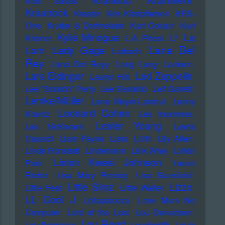
Kraftklub
Kool Savas
Krautrock
Kreator
Kris Kristofferson
KRS-
One
Kruder & Dorfmeister
Kurt Cobain
Kurt
Kylie Minogue
La
Krömer
L.A. Priest
L7
Lana Del
Lady Gaga
Lom
Laibach
Rey
Lana Del Reyy
Lang Lang
Lankum
Lars Eidinger
Led Zeppelin
Lauryn Hill
Lee "Scratch" Perry
Lee Ranaldo
Leif Garrett
Lemke/Müller
Lena Meyer-Landrut
Lenny
Leonard Cohen
Kravitz
Les Impremes
Lester Young
Les McKeown
Lewis
Capaldi
Liam Payne
Liars
Lilith
Lily Allen
Linda Ronstadt
Lindemann
Link Wray
Linkin
Linton Kwesi Johnson
Park
Lionel
Richie
Lisa Mary Presley
Lisa Stansfield
Little Simz
Lizzo
Little Feat
Little Walter
LL Cool J
Lollapalooza
Look Mum No
Computer
Lord of the Lost
Lou Donaldson
Lou Reed
Lou Pearlman
Loudermilk
Louis