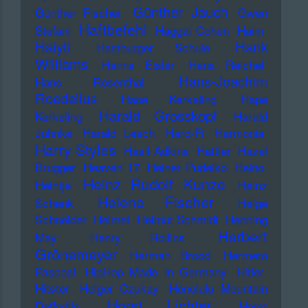
Günther Jauch
Günther Fischer
Gwen
Haftbefehl
Stefani
Haggai Cohen
Haim
Haiyti
Hank
Hamburger Schule
Williams
Hanns Eisler
Hans Reichel
Hans-Joachim
Hans Rosenthal
Roedelius
Haoe Kerkeling
Hape
Harald Grosskopf
Kerkeling
Harald
Juhnke
Harald Lesch
Hard-Fi
Harmonia
Harry Styles
Hasil Adkins
Hattler
Hazel
Brugger
Heaven 17
Heiner Pudelko
Heino
Heinz Rudolf Kunze
Heintje
Heinz
Helene Fischer
Schenk
Helge
Schneider
Helmet
Helmut Schmidt
Henning
Herbert
May
Henry Rollins
Grönemeyer
Herman Brood
Hermeto
Pascoal
HipHop Made in Germany
Hitler
Hitster
Holger Czukay
Honolulu Mountain
Horst Lichter
Daffodils
Horst