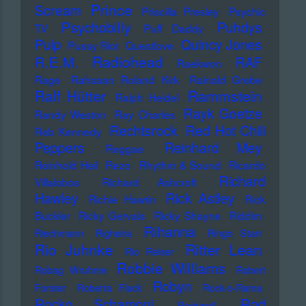
Prince
Scream
Priscilla Presley
Psychic
Psychobilly
Puhdys
TV
Puff Daddy
Pulp
Quincy Jones
Pussy Riot
Questlove
Radiohead
R.E.M.
RAF
Raekwon
Rage
Rahsaan Roland Kirk
Rainald Grebe
Ralf Hütter
Rammstein
Ralph Heidel
Rayk Goetze
Randy Weston
Ray Charles
Rechtsrock
Red Hot Chili
Reb Kennedy
Peppers
Reinhard Mey
Reggae
Reinhold Heil
Rezo
Rhythm & Sound
Ricardo
Richard
Villalobos
Richard Ashcroft
Hawley
Rick Astley
Richie Hawtin
Rick
Buckler
Ricky Gervais
Ricky Shayne
Riddim
Rihanna
Riechmann
Righeira
Ringo Starr
Rio Juhnke
Ritter Lean
Rio Reiser
Robbie Williams
Robag Wruhme
Robert
Robyn
Forster
Roberta Flack
Rock-o-Rama
Rod
Rocko Schamoni
Rockwell