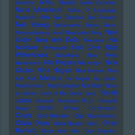
Valentine
N.W.A.
Naddel
Nadin Deventer
Nana Mouskouri
Nation Of Language
Nazareth
NDW
Neil Diamond
Neil Tennant
Neil Young
Nekromantix
Nemo
Nena
New
Nervous Norvus
Neu!
New Model Army
Order
New York Dolls
Nia
Newcleus
Nick
Archives
Nick Cave
Nichtseattle
Waterhouse
Nickelback
Nico
Nikko
Nile Rogers
Nina
Weidemann
Nils Keppel
Nina Hagen
Chuba
Nina Simone
Nine
Nirvana
Inch Nail
No Angels
No Doubt
Noddy Holder
Noel Gallagher
Noir Désir
Nono
Norah
La Grinta
Noori & His Dorpa Band
Jones
Notdurft
Notorious B.I.G.
Nouvelle
Vague
NSYNC
O-Town
O.J.Simpson
Oasis
Odd Beholder
Olga Reznichenko
Olivia Dean
Omar
Olivia Newton John
Romero
Omer Klein Trio
One Direction