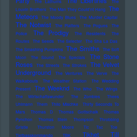
Party
The Libertines
The Lathums
The
The
Louvin Brothers
The Man They Could'nt Hang
Meteors
The Moody Blues
The Murder Capital
The Notwist
The Platters
The Pogues
The
The Prodigy
Police
The Residents
The
Routes
The Seeds
The Selecter
The Sha La Das
The Smiths
The Smashing Pumpkins
The Soft
The Stone
Moon
The Sound
The Specials
Roses
The Velvet
The Streets
The Strokes
Underground
The Ventures
The Verve
The
Walkabouts
The Weather Station
The Wedding
The Weeknd
Present
The Who
The Wings
The Wirtschaftswunder
The Zombies
Thees
Uhlmann
Them
Thilo Mischke
Thirty Seconds To
Mars
Thomas D
Thomas Gottschalk
Thomas
Pynchon
Thomas Stein
Thompson
Throbbing
Gristle
Thurston Moore
Tic Tac Toe
Till
Tikhet
Tiefbasskommando TBK