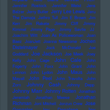
Jennifer Rostock
Jennifer Weist
Jens
Jerry Lee Lewis
Balzer
Jerry Butler
Jeru
The Damaja
Jethro Tull
Jim E Brown
Jim
Kerr
Jim Rakete
Jimmy Cliff
Jimmy
Kimmel
Jimmy Page
Jimmy Savile
JJ
Joachim Witt
Joan As Policewoman
Joan
Jochen
Baez
JoanJett
Joanna Newsome
Distelmayer
Jock McDonald
Joe
Joe Jackson
Goddard
Joe Meek
Joey
John Cale
Kelly
John Cage
John
Fogerty
John Foxx
John Grant
John
John Maus
Lennon
John Lydon
John
John Peel
Mayall
John Travolta
John
Johnny Cash
Zorn
Johnny Depp
Johnny Marr
Johnny Rotten
Jonathan
Jonathan
Jeremiah
Jonathan Meese
Richman
Jose
Joni Mitchell
Jonzun Crew
Joy
Gonzales
Joy Denalane