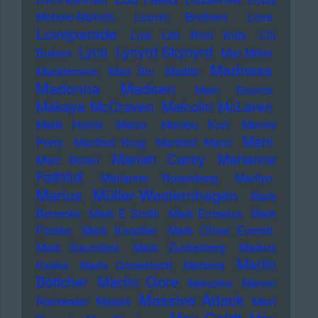
Moholo-Moholo
Louvin Brothers
Love
Loveparade
Low Life Rich Kids
LTJ
Lyca
Lynyrd Skynyrd
Bukem
Mac Miller
Madness
Macklemore
Mad Sin
Madlib
Madonna
Madsen
Main Source
Makaya McCraven
Malcolm McLaren
Malik Harris
Malva
Mambo Kurt
Mamie
Mani
Perry
Manfred Krug
Manfred Mann
Mariah Carey
Marianne
Marc Bolan
Faithfull
Marianne Rosenberg
Marilyn
Marius Müller-Westernhagen
Mark
Benecke
Mark E Smith
Mark Ernestus
Mark
Forster
Mark Knopfler
Mark Oliver Everett
Mark Saunders
Mark Zuckerberg
Markus
Martin
Kavka
Marlo Grosshardt
Marteria
Martin Gore
Böttcher
Marusha
Marvin
Massive Attack
Rainwater
Massiv
Mavi