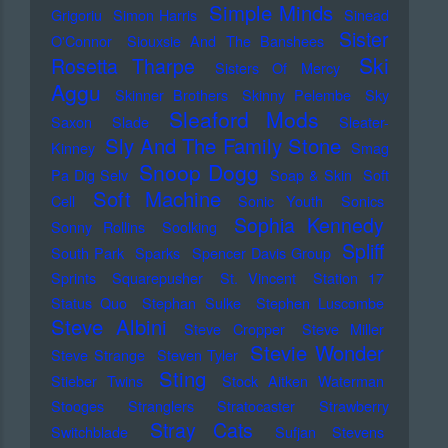
Simple Minds
Grigoriu
Simon Harris
Sinead
Sister
O'Connor
Siouxsie And The Banshees
Ski
Rosetta Tharpe
Sisters Of Mercy
Aggu
Skinner Brothers
Skinny Pelembe
Sky
Sleaford Mods
Saxon
Slade
Sleater-
Sly And The Family Stone
Kinney
Smag
Snoop Dogg
Pa Dig Selv
Soap & Skin
Soft
Soft Machine
Cell
Sonic Youth
Sonics
Sophia Kennedy
Sonny Rollins
Soolking
Spliff
South Park
Sparks
Spencer Davis Group
Sprints
Squarepusher
St. Vincent
Station 17
Status Quo
Stephan Sulke
Stephen Luscombe
Steve Albini
Steve Cropper
Steve Miller
Stevie Wonder
Steve Strange
Steven Tyler
Sting
Stieber Twins
Stock Aitken Waterman
Stooges
Stranglers
Stratocaster
Strawberry
Stray Cats
Switchblade
Sufjan Stevens