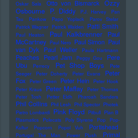
Ozzy
Otto von Bismarck
Oskar Sala
Osbourne
P. Diddy
P.J. Harvey
Pan
Tau
Pankow
Papo Yoplack
Parov Stelar
Patti Smith
Patrick Wagner
Patrick Walden
Paul Kalkbrenner
Paul
Paul Heaton
McCartney
Paul Simon
Paul
Paul Nero
Paul Weller
van Dyk
Paula Hartmann
Pere
Peaches
Pearl Jam
Peggy Gou
Pet Shop Boys
Ubu
Perrecy
Pete
Peter
Seeger
Peter Doherty
Peter Evans
Fox
Peter Hein
Peter Green
Peter Hook
Peter Maffay
Peter Kraus
Peter Thomas
Peter Tosh
Petter Eldh
Pharoah Sanders
Phil Collins
Phil Lesh
Phil Spector
Photek
Pink Floyd
Pietro Lombardi
Pitbull
Plan B
Plasmatics
Polecats
Poly Styrene
Pop
Pop-
Portishead
Kultur
Popcorn
Popol Vuh
Primal
Portugal The Man
Power Plush