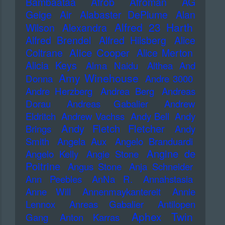
Bambaataa
Afrob
Afroman
AG
Geige
Air
Alabaster DePlume
Alan
Alfred 23 Harth
Wilson
Alexandra
Alfred Brendel
Alfred Hilsberg
Alice
Alice Cooper
Coltrane
Alice Merton
Alicia Keys
Alma Naidu
Althea And
Amy Winehouse
Donna
Andre 3000
Andre Herzberg
Andrea Berg
Andreas
Dorau
Andreas Gabalier
Andrew
Eldritch
Andrew Vachss
Andy Bell
Andy
Andy Fletch Fletcher
Brings
Andy
Smith
Angela Aux
Angelo Branduardi
Angine de
Angelo Kelly
Angie Stone
Poitrine
Angus Stone
Anja Schneider
Ann Peebles
AnNa R.
Annahstasia
Anne Will
Annenmaykantereit
Annie
Lennox
Anreas Gabalier
Antilopen
Aphex Twin
Gang
Anton Karras