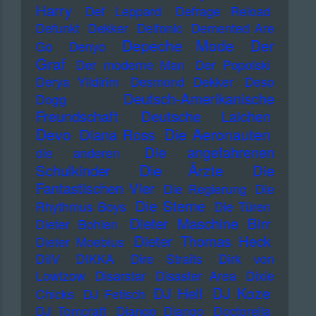
Harry
Def Leppard
Defrage Reload
Defunkt
Dekker
Delfonic
Demented Are
Depeche Mode
Der
Go
Denyo
Graf
Der moderne Man
Der Popolski
Derya Yildirim
Desmond Dekker
Deso
Deutsch-Amerikanische
Dogg
Freundschaft
Deutsche Laichen
Devo
Die Aeronauten
Diana Ross
Die angefahrenen
die anderen
Die Ärzte
Schulkinder
Die
Fantastischen Vier
Die Regierung
Die
Die Sterne
Rhythmus Boys
Die Türen
Dieter Maschine Birr
Dieter Bohlen
Dieter Thomas Heck
Dieter Moebius
DiIV
DIKKA
Dire Straits
Dirk von
Lowtzow
Disarstar
Disaster Area
Dixie
DJ Koze
DJ Hell
Chicks
DJ Fetisch
DJ Tomcraft
Django Django
Doctorella