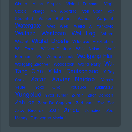
Clarke
Vince Staples
Violent Femmes
Virgin
Steele
Visage
Viv Albertine
Von Spar
Von
Südenfed
Walker Brothers
Wanda
Warpaint
Watergate
Web Web
Weird Al Yankovic
Westbam
WeJazz
Wet Leg
Wham
Wiglaf Droste
Wham!
Wildecker Herzbuben
Will Ferrell
William Shatner
Willie Nelson
Wolf
Wolfgang Flür
Biermann
Wolf Wondratschek
Wu-
Wolfgang Zechner
Woodstock
World Party
Tang Clan
X-Mal Deutschland
X-Ray
Xatar
Xavier Naidoo
Spex
Yassin
Yeule
Yoko Ono
Yousuke Yukimatsu
Yungblud
Yves Tumor
Z-Pain
Zach Condon
Zah1de
Zaho De Sagazan
Zartmann
Zaz
Zick
Zoh Amba
Zack Records
Zombies
Zoot
Money
Zugezogen Maskulin