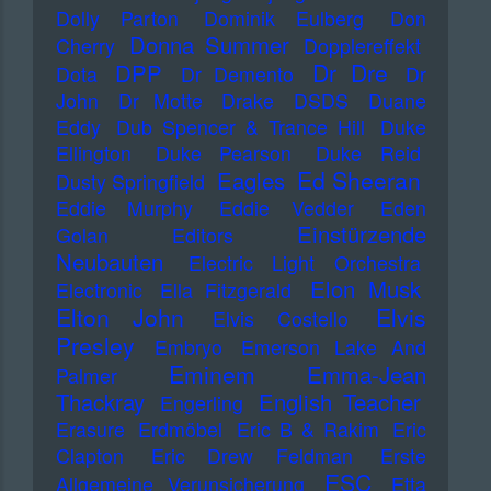
Dolly Parton
Dominik Eulberg
Don
Donna Summer
Cherry
Dopplereffekt
Dr Dre
DPP
Dota
Dr Demento
Dr
John
Dr Motte
Drake
DSDS
Duane
Eddy
Dub Spencer & Trance Hill
Duke
Ellington
Duke Pearson
Duke Reid
Ed Sheeran
Eagles
Dusty Springfield
Eddie Murphy
Eddie Vedder
Eden
Einstürzende
Golan
Editors
Neubauten
Electric Light Orchestra
Elon Musk
Electronic
Ella Fitzgerald
Elton John
Elvis
Elvis Costello
Presley
Embryo
Emerson Lake And
Eminem
Emma-Jean
Palmer
Thackray
English Teacher
Engerling
Erasure
Erdmöbel
Eric B & Rakim
Eric
Clapton
Eric Drew Feldman
Erste
ESC
Allgemeine Verunsicherung
Etta