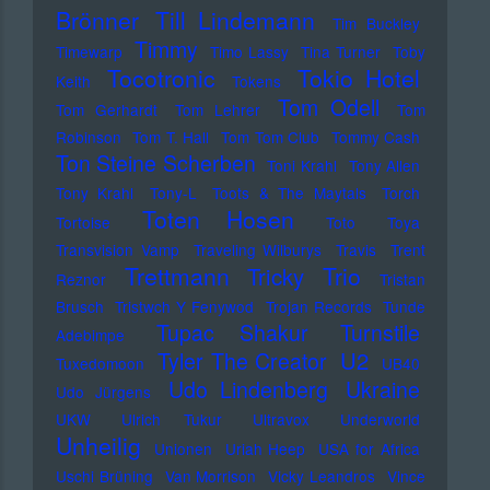
Brönner
Till Lindemann
Tim Buckley
Timmy
Timewarp
Timo Lassy
Tina Turner
Toby
Tocotronic
Tokio Hotel
Keith
Tokens
Tom Odell
Tom Gerhardt
Tom Lehrer
Tom
Robinson
Tom T. Hall
Tom Tom Club
Tommy Cash
Ton Steine Scherben
Toni Krahl
Tony Allen
Tony Krahl
Tony-L
Toots & The Maytals
Torch
Toten Hosen
Tortoise
Toto
Toya
Transvision Vamp
Traveling Wilburys
Travis
Trent
Trettmann
Trio
Tricky
Reznor
Tristan
Brusch
Tristwch Y Fenywod
Trojan Records
Tunde
Tupac Shakur
Turnstile
Adebimpe
U2
Tyler The Creator
Tuxedomoon
UB40
Udo Lindenberg
Ukraine
Udo Jürgens
UKW
Ulrich Tukur
Ultravox
Underworld
Unheilig
Unionen
Uriah Heep
USA for Africa
Uschi Brüning
Van Morrison
Vicky Leandros
Vince