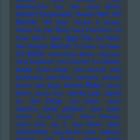
Weidenmüller
Hot Chip
Hotel Rimini
Howard Carpendale
Howlin Wolf
HP
Baxxter
HR Giger
Humpe & Humpe
Ian Dury
Hüsker Dü
Ibiza Final Boss
Ice
Iggy Pop
Ice-T
Cube
Ideal
Ike White
Ikkimel
Ikke Hüftgold
Il Civetto
Ina Deter
Ina Müller
International Music
Interzone
Irene Schweizer
Irmin Schmidt
Iron Maiden
Isaak
Isaiah Collier
Jack Antonoff
Jack
DeJohnette
Jack White
Jackmate
Jackson
James Blake
Brown
Jake Bugg
James
James Last
Jamie
Brown
James Carr
xx
Jan Delay
Jan Müller
Jane's
Janet Jackson
Addiction
Janis Joplin
Jantra
Jarvis Cocker
Jason Donovan
Jazz
Jason Lytle
Jay Z
Jaye Muller
Jazzmatazz
Jean-Michel Jarre
Jefferson
Airplane
Jello Biafra
Jennifer Finch