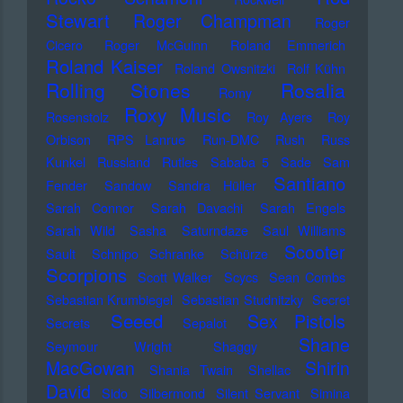
Stewart
Roger Champman
Roger
Cicero
Roger McGuinn
Roland Emmerich
Roland Kaiser
Roland Owsnitzki
Rolf Kühn
Rolling Stones
Rosalia
Romy
Roxy Music
Rosenstolz
Roy Ayers
Roy
Orbison
RPS Lanrue
Run-DMC
Rush
Russ
Kunkel
Russland
Rutles
Sababa 5
Sade
Sam
Santiano
Fender
Sandow
Sandra Hüller
Sarah Connor
Sarah Davachi
Sarah Engels
Sarah Wild
Sasha
Saturndaze
Saul Williams
Scooter
Sault
Schnipo Schranke
Schürze
Scorpions
Scott Walker
Scycs
Sean Combs
Sebastian Krumbiegel
Sebastian Studnitzky
Secret
Seeed
Sex Pistols
Secrets
Sepalot
Shane
Seymour Wright
Shaggy
MacGowan
Shirin
Shania Twain
Shellac
David
Sido
Silbermond
Silent Servant
Simina