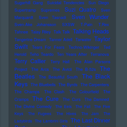
Sugarhill Gang
Suicidal Tendencies
Sun Diego
Suzi Quatro
Supertramp
Supremes
Sven
Sven Wunder
Marquardt
Sven Tasnadi
Sven-Ake Johansson
SXSW
T-Pain
T.Rex
Talking Heads
Tahnee
Talay Riley
Talk Talk
Taylor
Tangerine Dream
Tanner Adell
Tarwater
Swift
Tears For Fears
Techno-Wikinger
Ted
Herold
Teho Teardo
Ten Years After
Terranova
Terry Callier
Terry Hall
The Alan Parsons
The
Project
The Arcs
The Avicii
The B-52s
Beatles
The Black
The Beautiful South
Keys
The Bluebells
The Byrds
The Carpenters
The Champs
The Clash
The Colourfield
The
The Cure
Cramps
The Curs
The Damned
The Divine Comedy
The Eels
The Fall
The Five
Keys
The Fugees
The Hives
The Jam
The
The Last Dinner
Ladybirds
The Lambrini Girls