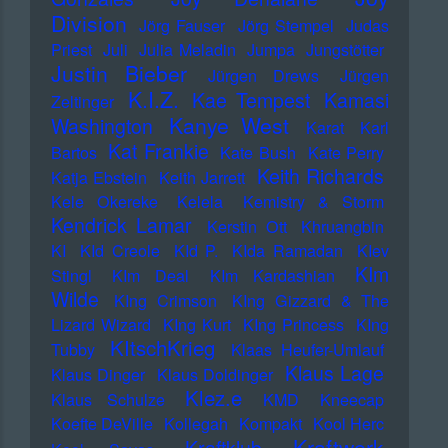
Division
Jörg Fauser
Jörg Stempel
Judas
Priest
Juli
Julia Meladin
Jumpa
Jungstötter
Justin Bieber
Jürgen Drews
Jürgen
K.I.Z.
Kae Tempest
Kamasi
Zeltinger
Kanye West
Washington
Karat
Karl
Kat Frankie
Bartos
Kate Bush
Kate Perry
Keith Richards
Katja Ebstein
Keith Jarrett
Kele Okereke
Kelela
Kemistry & Storm
Kendrick Lamar
Kerstin Ott
Khruangbin
KI
KId Creole
KId P.
KIda Ramadan
KIev
KIm
Stingl
KIm Deal
KIm Kardashian
Wilde
KIng Crimson
KIng Gizzard & The
Lizard Wizard
KIng Kurt
KIng Princess
KIng
KItschKrieg
Tubby
Klaas Heufer-Umlauf
Klaus Lage
Klaus Dinger
Klaus Doldinger
Klez.e
Klaus Schulze
KMD
Kneecap
Koefte DeVille
Kollegah
Kompakt
Kool Herc
Kraftwerk