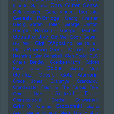
Gary Glitter
Geese
Islands
Galliano
Genesis
Geir Jenssen
Gene Vincent
Genesis P-Orridge
Georg Kreisler
Georg Stefan Troller
George Clinton
George Harrison
George Michael
Gestalt et Jive
Get Well Soon
Gewalt
Gigi D'Agostino
GG Allin
Gil Ofarim
Giles Peterson
Giorgio Moroder
Gitte
Haenning
Glen Campbell
Glen Gould
GLS
Gnarls Barkley
Goebbels/Harth
Golden
Goldie
Pudel Club
Goodie Mob
Gorillaz
Gossip
Götz Alsmann
Grace Jones
Grammys
Grandaddy
Grandmaster Flash & The Furious Five
Grateful Dead
Grant Hart
Grenzkontrolle
Grether Schwestern
Grim104
Grobschnitt
Grimes
Guano
Apes
Gunter Hampel
Guru
Guy Ritchie