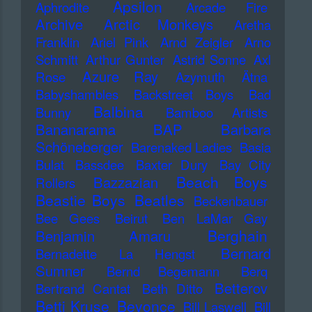
Apsilon
Aphrodite
Arcade Fire
Archive
Arctic Monkeys
Aretha
Franklin
Ariel Pink
Arnd Zeigler
Arno
Schmitt
Arthur Gunter
Astrid Sonne
Axl
Azure Ray
Rose
Azymuth
Ätna
Babyshambles
Backstreet Boys
Bad
Balbina
Bunny
Bamboo Artists
Bananarama
BAP
Barbara
Schöneberger
Barenaked Ladies
Basia
Bulat
Bassdee
Baxter Dury
Bay City
Beach Boys
Bazzazian
Rollers
Beastie Boys
Beatles
Beckenbauer
Bee Gees
Beirut
Ben LaMar Gay
Berghain
Benjamin Amaru
Bernard
Bernadette La Hengst
Sumner
Bernd Begemann
Berq
Betterov
Bertrand Cantat
Beth Ditto
Betti Kruse
Beyonce
Bill Laswell
Bill