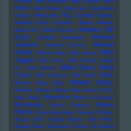
Max Goldt
Max
Phoenix
Max Giesinger
Herre
Max Romeo
Maxi Jazz
Maximilian
MC Conrad
Hecker
MBSounds
Meese
Melody's Echo Chamber
Mense Reents
Metallica
MF
Mesut Özil
Metal Hammer
Michael
Doom
Michael Hutchence
Jackson
Michael
Michael Kemner
Mick
Rother
Michael Stipe
Mick Harvey
Jagger
Mick Jones
Micki Meuser
Midge
Miles Davis
Miley
Ure
Mike Skinner
Cyrus
Mine
Mille Petrozza
Milli Vanilli
Moby
Mittekill
Ministry
Missy Elliott
Moderat
Modern Talking
Moe Jacksch
Mois
Moonriivr
Mola
Moog
Moritz von Oswald
Morrissey
Moses
Morton Feldman
Pelham
Motor Boys Motor
Mouse On Mars
Mozart
MTV
Muddy Waters
Muff Potter
Muppet Show
Münchener Freiheit
My Bloody