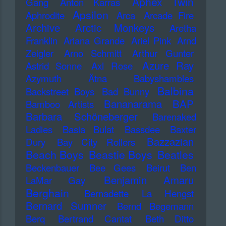
Aphex Twin
Gang
Anton Karras
Apsilon
Aphrodite
Arca
Arcade Fire
Archive
Arctic Monkeys
Aretha
Franklin
Ariana Grande
Ariel Pink
Arnd
Zeigler
Arno Schmitt
Arthur Gunter
Azure Ray
Astrid Sonne
Axl Rose
Azymuth
Ätna
Babyshambles
Balbina
Backstreet Boys
Bad Bunny
Bananarama
BAP
Bamboo Artists
Barbara Schöneberger
Barenaked
Ladies
Basia Bulat
Bassdee
Baxter
Bazzazian
Dury
Bay City Rollers
Beach Boys
Beastie Boys
Beatles
Beckenbauer
Bee Gees
Beirut
Ben
Benjamin Amaru
LaMar Gay
Berghain
Bernadette La Hengst
Bernard Sumner
Bernd Begemann
Berq
Bertrand Cantat
Beth Ditto