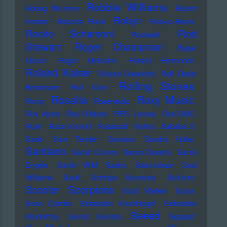
Robbie Williams
Robag Wruhme
Robert
Robyn
Forster
Roberta Flack
Rock-o-Rama
Rod
Rocko Schamoni
Rockwell
Stewart
Roger Champman
Roger
Cicero
Roger McGuinn
Roland Emmerich
Roland Kaiser
Roland Owsnitzki
Rolf Dieter
Rolling Stones
Brinkmann
Rolf Kühn
Rosalia
Roxy Music
Romy
Rosenstolz
Roy Ayers
Roy Orbison
RPS Lanrue
Run-DMC
Rush
Russ Kunkel
Russland
Rutles
Sababa 5
Sade
Sam Fender
Sandow
Sandra Hüller
Santiano
Sarah Connor
Sarah Davachi
Sarah
Engels
Sarah Wild
Sasha
Saturndaze
Saul
Williams
Sault
Schnipo Schranke
Schürze
Scorpions
Scooter
Scott Walker
Scycs
Sean Combs
Sebastian Krumbiegel
Sebastian
Seeed
Studnitzky
Secret Secrets
Sepalot