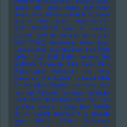
Pelham
Motor Boys Motor
Mouse On Mars
Mozart
MTV
Muddy Waters
Muff Potter
Muppet Show
Münchener Freiheit
My Bloody
Valentine
N.W.A.
Naddel
Nadin Deventer
Nana Mouskouri
Nation Of Language
Nazareth
NDW
Neil Diamond
Neil Tennant
Neil Young
Nekromantix
Nemo
Nena
New
Nervous Norvus
Neu!
New Model Army
Order
New York Dolls
Nia
Newcleus
Nick
Archives
Nick Cave
Nichtseattle
Waterhouse
Nickelback
Nico
Nikko
Nile Rogers
Nina
Weidemann
Nils Keppel
Nina Hagen
Chuba
Nina Simone
Nine
Nirvana
Inch Nail
No Angels
No Doubt
Noddy Holder
Noel Gallagher
Noir Désir
Nono
Norah
La Grinta
Noori & His Dorpa Band
Jones
Notdurft
Notorious B.I.G.
Nouvelle
Vague
NSYNC
O-Town
O.J.Simpson