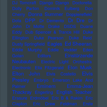
DJ Tomcraft
Django Django
Doctorella
Dolly Parton
Dominik Eulberg
Don
Donna Summer
Cherry
Dopplereffekt
Dr Dre
DPP
Dota
Dr Demento
Dr
John
Dr Motte
Drake
DSDS
Duane
Eddy
Dub Spencer & Trance Hill
Duke
Ellington
Duke Pearson
Duke Reid
Ed Sheeran
Eagles
Dusty Springfield
Eddie Murphy
Eddie Vedder
Eden
Einstürzende
Golan
Editors
Neubauten
Electric Light Orchestra
Elon Musk
Electronic
Ella Fitzgerald
Elton John
Elvis
Elvis Costello
Presley
Embryo
Emerson Lake And
Eminem
Emma-Jean
Palmer
Thackray
English Teacher
Engerling
Erasure
Erdmöbel
Eric B & Rakim
Eric
Clapton
Eric Drew Feldman
Erste