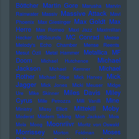
Martin Gore
Böttcher
Marusha
Marvin
Massive Attack
Rainwater
Massiv
Mavi
Max Goldt
Max
Phoenix
Max Giesinger
Herre
Max Romeo
Maxi Jazz
Maximilian
MC Conrad
Hecker
MBSounds
Meese
Melody's Echo Chamber
Mense Reents
Metallica
MF
Mesut Özil
Metal Hammer
Michael
Doom
Michael Hutchence
Jackson
Michael
Michael Kemner
Mick
Rother
Michael Stipe
Mick Harvey
Jagger
Mick Jones
Micki Meuser
Midge
Miles Davis
Miley
Ure
Mike Skinner
Cyrus
Mine
Mille Petrozza
Milli Vanilli
Moby
Mittekill
Ministry
Missy Elliott
Moderat
Modern Talking
Moe Jacksch
Mois
Moonriivr
Mola
Moog
Moritz von Oswald
Morrissey
Moses
Morton Feldman