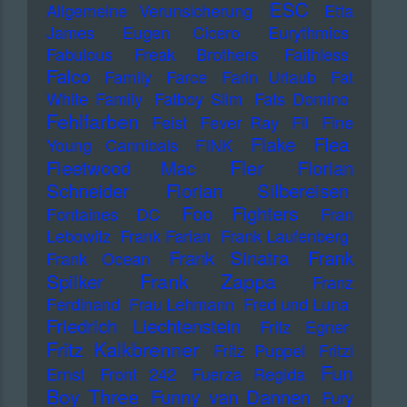
ESC
Allgemeine Verunsicherung
Etta
James
Eugen Cicero
Eurythmics
Fabulous Freak Brothers
Faithless
Falco
Family
Farce
Farin Urlaub
Fat
White Family
Fatboy Slim
Fats Domino
Fehlfarben
Feist
Fever Ray
Fil
Fine
Flake
Flea
Young Cannibals
FINK
Fler
Fleetwood Mac
Florian
Schneider
Florian Silbereisen
Foo Fighters
Fontaines DC
Fran
Lebowitz
Frank Farian
Frank Laufenberg
Frank Sinatra
Frank
Frank Ocean
Frank Zappa
Spilker
Franz
Ferdinand
Frau Lehmann
Fred und Luna
Friedrich Liechtenstein
Fritz Egner
Fritz Kalkbrenner
Fritz Puppel
Fritzi
Fun
Ernst
Front 242
Fuerza Regida
Boy Three
Funny van Dannen
Fury