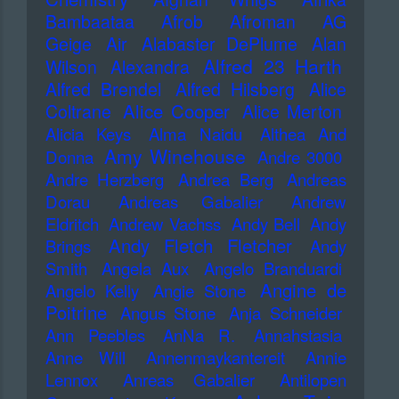
Bambaataa
Afrob
Afroman
AG
Geige
Air
Alabaster DePlume
Alan
Alfred 23 Harth
Wilson
Alexandra
Alfred Brendel
Alfred Hilsberg
Alice
Alice Cooper
Coltrane
Alice Merton
Alicia Keys
Alma Naidu
Althea And
Amy Winehouse
Donna
Andre 3000
Andre Herzberg
Andrea Berg
Andreas
Dorau
Andreas Gabalier
Andrew
Eldritch
Andrew Vachss
Andy Bell
Andy
Andy Fletch Fletcher
Brings
Andy
Smith
Angela Aux
Angelo Branduardi
Angine de
Angelo Kelly
Angie Stone
Poitrine
Angus Stone
Anja Schneider
Ann Peebles
AnNa R.
Annahstasia
Anne Will
Annenmaykantereit
Annie
Lennox
Anreas Gabalier
Antilopen