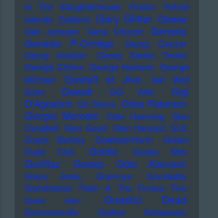
In The Slaughterhouse
Fusion
Future
Gary Glitter
Geese
Islands
Galliano
Genesis
Geir Jenssen
Gene Vincent
Genesis P-Orridge
Georg Danzer
Georg Kreisler
Georg Stefan Troller
George Clinton
George Harrison
George
Gestalt et Jive
Michael
Get Well
Gewalt
Gigi
Soon
GG Allin
D'Agostino
Giles Peterson
Gil Ofarim
Giorgio Moroder
Gitte Haenning
Glen
Campbell
Glen Gould
Glen Hansard
GLS
Gnarls Barkley
Goebbels/Harth
Golden
Goldie
Pudel Club
Goodie Mob
Gorillaz
Gossip
Götz Alsmann
Grace Jones
Grammys
Grandaddy
Grandmaster Flash & The Furious Five
Grateful Dead
Grant Hart
Grenzkontrolle
Grether Schwestern