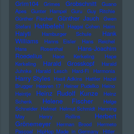
Grim104
Grobschnitt
Grimes
Guano
Apes
Gunter Hampel
Guru
Guy Ritchie
Günther Jauch
Günther Fischer
Gwen
Haftbefehl
Stefani
Haggai Cohen
Haim
Haiyti
Hank
Hamburger Schule
Williams
Hanns Eisler
Hans Reichel
Hans-Joachim
Hans Rosenthal
Roedelius
Haoe Kerkeling
Hape
Harald Grosskopf
Kerkeling
Harald
Juhnke
Harald Lesch
Hard-Fi
Harmonia
Harry Styles
Hasil Adkins
Hattler
Hazel
Brugger
Heaven 17
Heiner Pudelko
Heino
Heinz Rudolf Kunze
Heintje
Heinz
Helene Fischer
Schenk
Helge
Schneider
Helmet
Helmut Schmidt
Henning
Herbert
May
Henry Rollins
Grönemeyer
Herman Brood
Hermeto
Pascoal
HipHop Made in Germany
Hitler