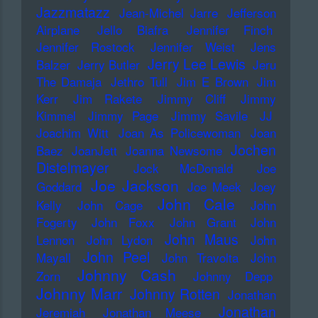
Jazzmatazz
Jean-Michel Jarre
Jefferson
Airplane
Jello Biafra
Jennifer Finch
Jennifer Rostock
Jennifer Weist
Jens
Jerry Lee Lewis
Balzer
Jerry Butler
Jeru
The Damaja
Jethro Tull
Jim E Brown
Jim
Kerr
Jim Rakete
Jimmy Cliff
Jimmy
Kimmel
Jimmy Page
Jimmy Savile
JJ
Joachim Witt
Joan As Policewoman
Joan
Jochen
Baez
JoanJett
Joanna Newsome
Distelmayer
Jock McDonald
Joe
Joe Jackson
Goddard
Joe Meek
Joey
John Cale
Kelly
John Cage
John
Fogerty
John Foxx
John Grant
John
John Maus
Lennon
John Lydon
John
John Peel
Mayall
John Travolta
John
Johnny Cash
Zorn
Johnny Depp
Johnny Marr
Johnny Rotten
Jonathan
Jonathan
Jeremiah
Jonathan Meese