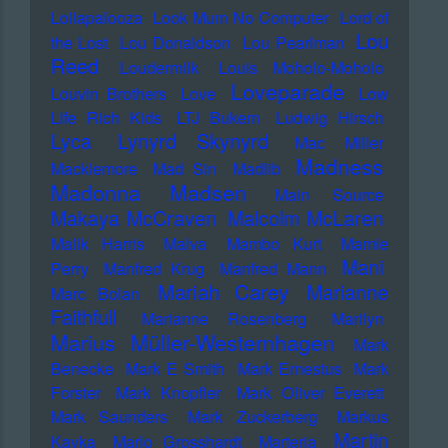
Lollapalooza
Look Mum No Computer
Lord of
Lou
the Lost
Lou Donaldson
Lou Pearlman
Reed
Loudermilk
Louis Moholo-Moholo
Loveparade
Louvin Brothers
Love
Low
Life Rich Kids
LTJ Bukem
Ludwig Hirsch
Lyca
Lynyrd Skynyrd
Mac Miller
Madness
Macklemore
Mad Sin
Madlib
Madonna
Madsen
Main Source
Makaya McCraven
Malcolm McLaren
Malik Harris
Malva
Mambo Kurt
Mamie
Mani
Perry
Manfred Krug
Manfred Mann
Mariah Carey
Marianne
Marc Bolan
Faithfull
Marianne Rosenberg
Marilyn
Marius Müller-Westernhagen
Mark
Benecke
Mark E Smith
Mark Ernestus
Mark
Forster
Mark Knopfler
Mark Oliver Everett
Mark Saunders
Mark Zuckerberg
Markus
Martin
Kavka
Marlo Grosshardt
Marteria