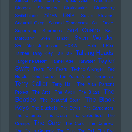
Stieber Twins
Stock Aitken Waterman
Stooges
Stranglers
Stratocaster
Strawberry
Stray Cats
Switchblade
Sufjan Stevens
Sugarhill Gang
Suicidal Tendencies
Sun Diego
Suzi Quatro
Supertramp
Supremes
Sven
Sven Wunder
Marquardt
Sven Tasnadi
Sven-Ake Johansson
SXSW
T-Pain
T.Rex
Talking Heads
Tahnee
Talay Riley
Talk Talk
Taylor
Tangerine Dream
Tanner Adell
Tarwater
Swift
Tears For Fears
Techno-Wikinger
Ted
Herold
Teho Teardo
Ten Years After
Terranova
Terry Callier
Terry Hall
The Alan Parsons
The
Project
The Arcs
The Avicii
The B-52s
Beatles
The Black
The Beautiful South
Keys
The Bluebells
The Byrds
The Carpenters
The Champs
The Clash
The Colourfield
The
The Cure
Cramps
The Curs
The Damned
The Divine Comedy
The Eels
The Fall
The Five