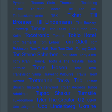
Pynchon
Thomas Stein
Thompson
Throbbing
Gristle
Thurston Moore
Tic Tac Toe
Till
Tikhet
Tiefbasskommando TBK
Brönner
Till Lindemann
Tim Buckley
Timmy
Timewarp
Timo Lassy
Tina Turner
Toby
Tocotronic
Tokio Hotel
Keith
Tokens
Tom Odell
Tom Gerhardt
Tom Lehrer
Tom
Robinson
Tom T. Hall
Tom Tom Club
Tommy Cash
Ton Steine Scherben
Toni Krahl
Tony Allen
Tony Krahl
Tony-L
Toots & The Maytals
Torch
Toten Hosen
Tortoise
Toto
Toya
Transvision Vamp
Traveling Wilburys
Travis
Trent
Trettmann
Trio
Tricky
Reznor
Tristan
Brusch
Tristwch Y Fenywod
Trojan Records
Tunde
Tupac Shakur
Turnstile
Adebimpe
U2
Tyler The Creator
Tuxedomoon
UB40
Udo Lindenberg
Ukraine
Udo Jürgens