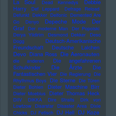
La Soul
Debbie
Dead Kennedys
Harry
Def Leppard
Defrage Reload
Defunkt
Dekker
Delfonic
Demented Are
Depeche Mode
Der
Go
Denyo
Graf
Der moderne Man
Der Popolski
Derya Yildirim
Desmond Dekker
Deso
Deutsch-Amerikanische
Dogg
Freundschaft
Deutsche Laichen
Devo
Die Aeronauten
Diana Ross
Die angefahrenen
die anderen
Die Ärzte
Schulkinder
Die
Fantastischen Vier
Die Regierung
Die
Die Sterne
Rhythmus Boys
Die Türen
Dieter Maschine Birr
Dieter Bohlen
Dieter Thomas Heck
Dieter Moebius
DiIV
DIKKA
Dire Straits
Dirk von
Lowtzow
Disarstar
Disaster Area
Dixie
DJ Koze
DJ Hell
Chicks
DJ Fetisch