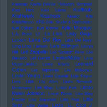
Kneecap
Koefte DeVille
Kollegah
Kompakt
Kraftklub
Kool Herc
Kool Savas
Kraftwerk
Krautrock
Kreator
Kris
Kristofferson
KRS-One
Kruder & Dorfmeister
Kylie Minogue
Kurt Cobain
Kurt Krömer
Lady Gaga
La Lom
L.A. Priest
L7
Lana Del Rey
Laibach
Lana Del Reyy
Lars Eidinger
Lang Lang
Lankum
Lauryn
Led Zeppelin
Hill
Lee "Scratch" Perry
Lee
Lemke/Müller
Ranaldo
Leif Garrett
Lena
Leonard
Meyer-Landrut
Lenny Kravitz
Cohen
Les Impremes
Les McKeown
Lester Young
Lewis Capaldi
Liam Payne
Liars
Lilith
Lily Allen
Linda Ronstadt
Linton
Lindemann
Link Wray
Linkin Park
Kwesi Johnson
Lionel Richie
Lisa Mary
Little
Presley
Lisa Stansfield
Little Feat
LL Cool J
Simz
Lizzo
Little Walter