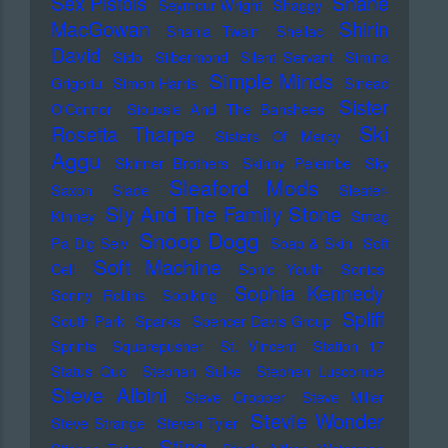
Sex Pistols
Shane
Seymour Wright
Shaggy
MacGowan
Shirin
Shania Twain
Shellac
David
Sido
Silbermond
Silent Servant
Simina
Simple Minds
Grigoriu
Simon Harris
Sinead
Sister
O'Connor
Siouxsie And The Banshees
Ski
Rosetta Tharpe
Sisters Of Mercy
Aggu
Skinner Brothers
Skinny Pelembe
Sky
Sleaford Mods
Saxon
Slade
Sleater-
Sly And The Family Stone
Kinney
Smag
Snoop Dogg
Pa Dig Selv
Soap & Skin
Soft
Soft Machine
Cell
Sonic Youth
Sonics
Sophia Kennedy
Sonny Rollins
Soolking
Spliff
South Park
Sparks
Spencer Davis Group
Sprints
Squarepusher
St. Vincent
Station 17
Status Quo
Stephan Sulke
Stephen Luscombe
Steve Albini
Steve Cropper
Steve Miller
Stevie Wonder
Steve Strange
Steven Tyler
Sting