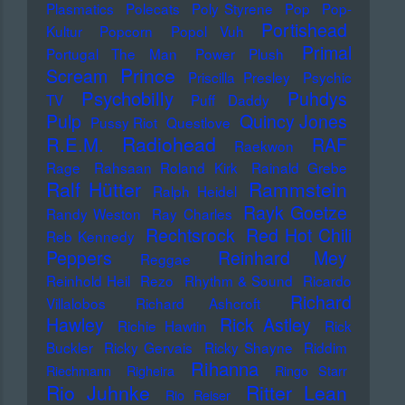
Plasmatics
Polecats
Poly Styrene
Pop
Pop-
Portishead
Kultur
Popcorn
Popol Vuh
Primal
Portugal The Man
Power Plush
Prince
Scream
Priscilla Presley
Psychic
Psychobilly
Puhdys
TV
Puff Daddy
Pulp
Quincy Jones
Pussy Riot
Questlove
Radiohead
R.E.M.
RAF
Raekwon
Rage
Rahsaan Roland Kirk
Rainald Grebe
Ralf Hütter
Rammstein
Ralph Heidel
Rayk Goetze
Randy Weston
Ray Charles
Rechtsrock
Red Hot Chili
Reb Kennedy
Peppers
Reinhard Mey
Reggae
Reinhold Heil
Rezo
Rhythm & Sound
Ricardo
Richard
Villalobos
Richard Ashcroft
Hawley
Rick Astley
Richie Hawtin
Rick
Buckler
Ricky Gervais
Ricky Shayne
Riddim
Rihanna
Riechmann
Righeira
Ringo Starr
Rio Juhnke
Ritter Lean
Rio Reiser