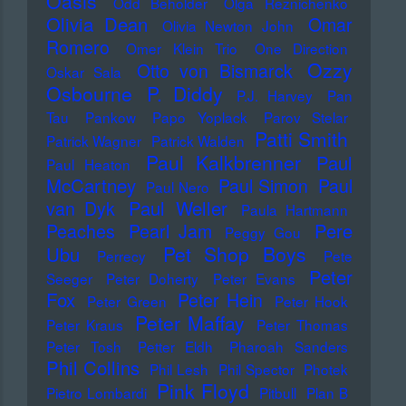
Oasis
Odd Beholder
Olga Reznichenko
Olivia Dean
Omar
Olivia Newton John
Romero
Omer Klein Trio
One Direction
Ozzy
Otto von Bismarck
Oskar Sala
Osbourne
P. Diddy
P.J. Harvey
Pan
Tau
Pankow
Papo Yoplack
Parov Stelar
Patti Smith
Patrick Wagner
Patrick Walden
Paul Kalkbrenner
Paul
Paul Heaton
McCartney
Paul Simon
Paul
Paul Nero
Paul Weller
van Dyk
Paula Hartmann
Pere
Peaches
Pearl Jam
Peggy Gou
Pet Shop Boys
Ubu
Perrecy
Pete
Peter
Seeger
Peter Doherty
Peter Evans
Fox
Peter Hein
Peter Green
Peter Hook
Peter Maffay
Peter Kraus
Peter Thomas
Peter Tosh
Petter Eldh
Pharoah Sanders
Phil Collins
Phil Lesh
Phil Spector
Photek
Pink Floyd
Pietro Lombardi
Pitbull
Plan B