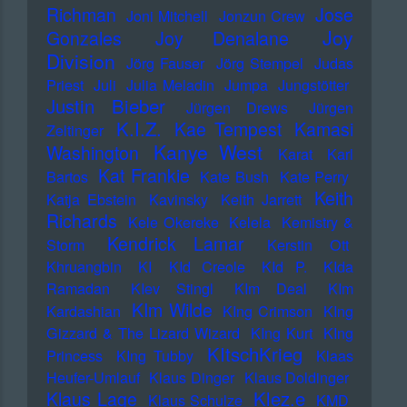
Richman
Jose
Joni Mitchell
Jonzun Crew
Joy
Gonzales
Joy Denalane
Division
Jörg Fauser
Jörg Stempel
Judas
Priest
Juli
Julia Meladin
Jumpa
Jungstötter
Justin Bieber
Jürgen Drews
Jürgen
K.I.Z.
Kae Tempest
Kamasi
Zeltinger
Kanye West
Washington
Karat
Karl
Kat Frankie
Bartos
Kate Bush
Kate Perry
Keith
Katja Ebstein
Kavinsky
Keith Jarrett
Richards
Kele Okereke
Kelela
Kemistry &
Kendrick Lamar
Storm
Kerstin Ott
Khruangbin
KI
KId Creole
KId P.
KIda
Ramadan
KIev Stingl
KIm Deal
KIm
KIm Wilde
Kardashian
KIng Crimson
KIng
Gizzard & The Lizard Wizard
KIng Kurt
KIng
KItschKrieg
Princess
KIng Tubby
Klaas
Heufer-Umlauf
Klaus Dinger
Klaus Doldinger
Klez.e
Klaus Lage
Klaus Schulze
KMD