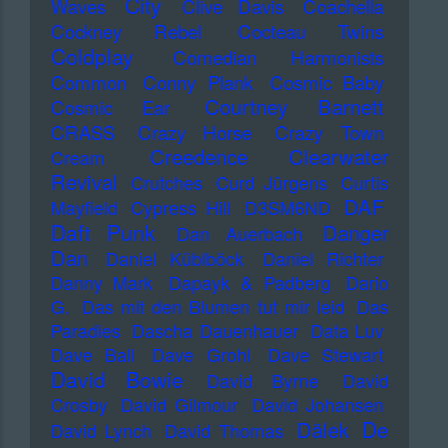
City
Waves
Clive Davis
Coachella
Cockney Rebel
Cocteau Twins
Coldplay
Comedian Harmonists
Common
Conny Plank
Cosmic Baby
Courtney Barnett
Cosmic Ear
CRASS
Crazy Horse
Crazy Town
Creedence Clearwater
Cream
Revival
Crutches
Curd Jürgens
Curtis
DAF
Mayfield
Cypress Hill
D3SM6ND
Daft Punk
Danger
Dan Auerbach
Dan
Daniel Küblböck
Daniel Richter
Danny Mark
Dapayk & Padberg
Dario
G.
Das mit den Blumen tut mir leid
Das
Paradies
Dascha Dauenhauer
Data Luv
Dave Ball
Dave Grohl
Dave Stewart
David Bowie
David Byrne
David
Crosby
David Gilmour
David Johansen
De
Dälek
David Lynch
David Thomas