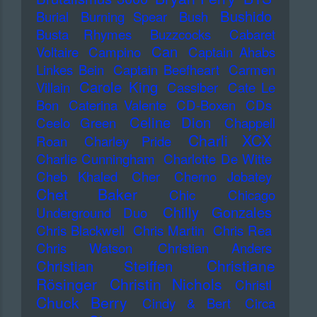
Bushido
Burial
Burning Spear
Bush
Busta Rhymes
Buzzcocks
Cabaret
Can
Voltaire
Campino
Captain Ahabs
Linkes Bein
Captain Beefheart
Carmen
Carole King
Villain
Cassiber
Cate Le
Bon
Caterina Valente
CD-Boxen
CDs
Celine Dion
Ceelo Green
Chappell
Charli XCX
Roan
Charley Pride
Charlie Cunningham
Charlotte De Witte
Cheb Khaled
Cher
Cherno Jobatey
Chet Baker
Chic
Chicago
Chilly Gonzales
Underground Duo
Chris Blackwell
Chris Martin
Chris Rea
Chris Watson
Christian Anders
Christiane
Christian Steiffen
Rösinger
Christin Nichols
Christl
Chuck Berry
Cindy & Bert
Circa