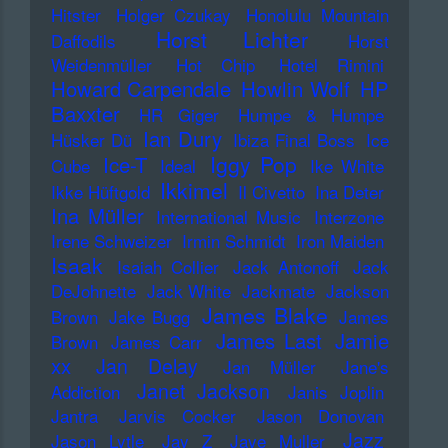
Hitster
Holger Czukay
Honolulu Mountain
Horst Lichter
Daffodils
Horst
Weidenmüller
Hot Chip
Hotel Rimini
Howard Carpendale
Howlin Wolf
HP
Baxxter
HR Giger
Humpe & Humpe
Ian Dury
Hüsker Dü
Ibiza Final Boss
Ice
Iggy Pop
Ice-T
Cube
Ideal
Ike White
Ikkimel
Ikke Hüftgold
Il Civetto
Ina Deter
Ina Müller
International Music
Interzone
Irene Schweizer
Irmin Schmidt
Iron Maiden
Isaak
Isaiah Collier
Jack Antonoff
Jack
DeJohnette
Jack White
Jackmate
Jackson
James Blake
Brown
Jake Bugg
James
James Last
Jamie
Brown
James Carr
xx
Jan Delay
Jan Müller
Jane's
Janet Jackson
Addiction
Janis Joplin
Jantra
Jarvis Cocker
Jason Donovan
Jazz
Jason Lytle
Jay Z
Jaye Muller