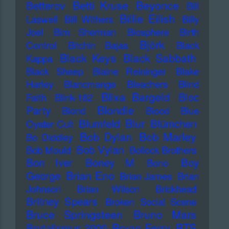
Betti Kruse
Beyonce
Betterov
Bill
Billie Eilish
Laswell
Bill Withers
Billy
Joel
Bim Sherman
Biosphere
Birth
Björk
Control
Bitchin Bajas
Black
Black Keys
Black Sabbath
Kappa
Black Sheep
Blaine Reininger
Blake
Harley
Blancmange
Bleachers
Blind
Blixa Bargeld
Bloc
Faith
Blink-182
Blondie
Party
Blond
Blood
Blue
Blur
Blumfeld
Blümchen
Oyster Cult
Bob Dylan
Bob Marley
Bo Diddley
Bob Vylan
Bob Mould
Bollock Brothers
Bon Iver
Boney M
Boy
Bono
Brian Eno
George
Brian James
Brian
Johnson
Brian Wilson
Brickhead
Britney Spears
Broken Social Scene
Bruce Springsteen
Bruno Mars
Bryan Ferry
BTS
Brutalismus 3000