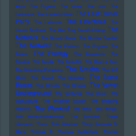
Keys
The Fugees
The Hives
The Jam
The
The Last Dinner
Ladybirds
The Lambrini Girls
Party
The Libertines
The Lathums
The
The
Louvin Brothers
The Man They Could'nt Hang
Meteors
The Moody Blues
The Murder Capital
The Notwist
The Platters
The Pogues
The
The Prodigy
Police
The Residents
The
Routes
The Seeds
The Selecter
The Sha La Das
The Smiths
The Smashing Pumpkins
The Soft
The Stone
Moon
The Sound
The Specials
Roses
The Velvet
The Streets
The Strokes
Underground
The Ventures
The Verve
The
Walkabouts
The Weather Station
The Wedding
The Weeknd
Present
The Who
The Wings
The Wirtschaftswunder
The Zombies
Thees
Uhlmann
Them
Thilo Mischke
Thirty Seconds To
Mars
Thomas D
Thomas Gottschalk
Thomas