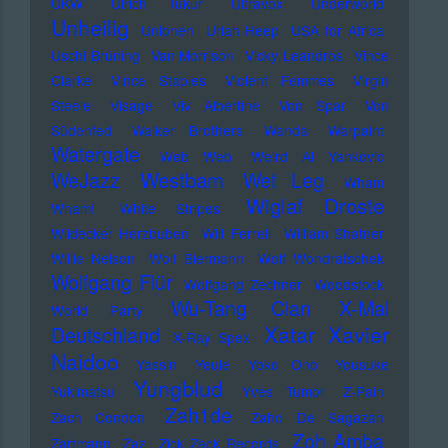
UKW
Ulrich Tukur
Ultravox
Underworld
Unheilig
Unionen
Uriah Heep
USA for Africa
Uschi Brüning
Van Morrison
Vicky Leandros
Vince
Clarke
Vince Staples
Violent Femmes
Virgin
Steele
Visage
Viv Albertine
Von Spar
Von
Südenfed
Walker Brothers
Wanda
Warpaint
Watergate
Web Web
Weird Al Yankovic
Westbam
WeJazz
Wet Leg
Wham
Wiglaf Droste
Wham!
White Stripes
Wildecker Herzbuben
Will Ferrell
William Shatner
Willie Nelson
Wolf Biermann
Wolf Wondratschek
Wolfgang Flür
Wolfgang Zechner
Woodstock
Wu-Tang Clan
X-Mal
World Party
Xatar
Xavier
Deutschland
X-Ray Spex
Naidoo
Yassin
Yeule
Yoko Ono
Yousuke
Yungblud
Yukimatsu
Yves Tumor
Z-Pain
Zah1de
Zach Condon
Zaho De Sagazan
Zoh Amba
Zartmann
Zaz
Zick Zack Records