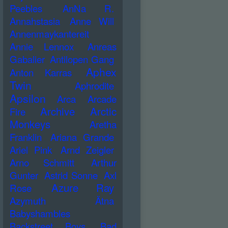
Peebles
AnNa R.
Annahstasia
Anne Will
Annenmaykantereit
Annie Lennox
Anreas
Gabalier
Antilopen Gang
Aphex
Anton Karras
Twin
Aphrodite
Apsilon
Arca
Arcade
Archive
Arctic
Fire
Monkeys
Aretha
Franklin
Ariana Grande
Ariel Pink
Arnd Zeigler
Arno Schmitt
Arthur
Gunter
Astrid Sonne
Axl
Azure Ray
Rose
Azymuth
Ätna
Babyshambles
Backstreet Boys
Bad