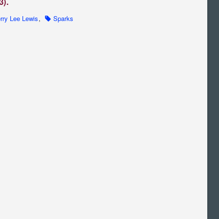
3).
rry Lee Lewis
,
Sparks