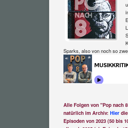
u
i
E
L
S
K
Sparks, also von noch so zwe
Alle Folgen von "Pop nach 8
natürlich im Archiv:
Hier
die
Episoden von 2023 (50 bis 1