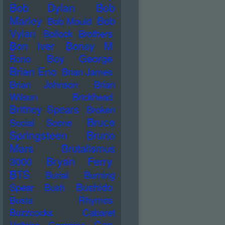
Bob Dylan
Bob
Marley
Bob
Bob Mould
Vylan
Bollock Brothers
Bon Iver
Boney M
Boy George
Bono
Brian Eno
Brian James
Brian Johnson
Brian
Wilson
Brickhead
Britney Spears
Broken
Bruce
Social Scene
Springsteen
Bruno
Mars
Brutalismus
Bryan Ferry
3000
BTS
Burial
Burning
Bushido
Spear
Bush
Busta Rhymes
Buzzcocks
Cabaret
Can
Voltaire
Campino