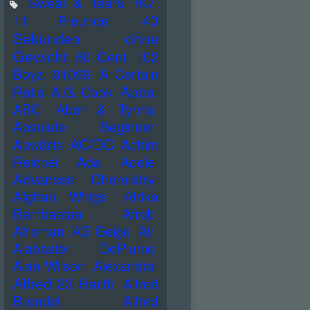
Sweat & Tears
!K7
40
11 Freunde
Sekunden ohne
Gewicht
50 Cent
102
Boyz
01099
A Certain
Abba
Ratio
A.G. Cook
ABC
Abor & Tynna
Absolute Beginner
AC/DC
Abwärts
Achim
Reichel
Ada
Adele
Advanced Chemistry
Afghan Whigs
Afrika
Bambaataa
Afrob
Afroman
AG Geige
Air
Alabaster DePlume
Alan Wilson
Alexandra
Alfred 23 Harth
Alfred
Brendel
Alfred