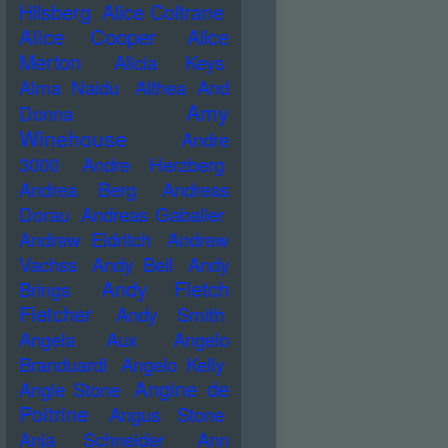
Hilsberg
Alice Coltrane
Alice Cooper
Alice
Merton
Alicia Keys
Alma Naidu
Althea And
Amy
Donna
Winehouse
Andre
3000
Andre Herzberg
Andrea Berg
Andreas
Dorau
Andreas Gabalier
Andrew Eldritch
Andrew
Vachss
Andy Bell
Andy
Andy Fletch
Brings
Fletcher
Andy Smith
Angela Aux
Angelo
Branduardi
Angelo Kelly
Angine de
Angie Stone
Poitrine
Angus Stone
Anja Schneider
Ann