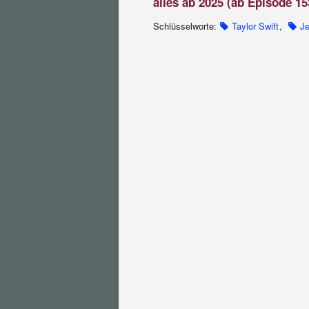
alles ab 2025 (ab Episode 15
Schlüsselworte:
Taylor Swift
,
Je