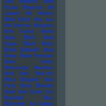
Betti
Betterov
Ditto
Kruse
Beyonce
Bill
Laswell
Bill Withers
Billie Eilish
Billy Joel
Bim Sherman
Biosphere
Birth Control
Bitchin
Björk
Bajas
Black
Black Keys
Kappa
Black Sabbath
Black
Sheep
Blaine Reininger
Blake Harley
Blancmange
Bleachers
Blind Faith
Blink-182
Blixa Bargeld
Bloc
Blondie
Party
Blond
Blood
Blue Oyster Cult
Blur
Blumfeld
Blümchen
Bo Diddley