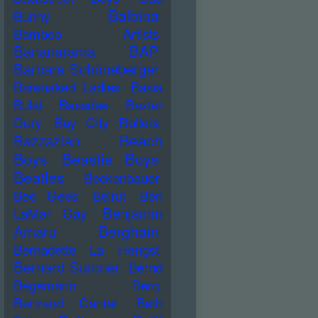
Balbina
Bunny
Bamboo Artists
Bananarama
BAP
Barbara Schöneberger
Barenaked Ladies
Basia
Bulat
Bassdee
Baxter
Dury
Bay City Rollers
Beach
Bazzazian
Boys
Beastie Boys
Beatles
Beckenbauer
Bee Gees
Beirut
Ben
Benjamin
LaMar Gay
Berghain
Amaru
Bernadette La Hengst
Bernard Sumner
Bernd
Begemann
Berq
Bertrand Cantat
Beth