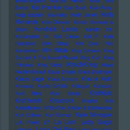
Karat
Karl
Kat Frankie
Bartos
Kate Bush
Kate Perry
Keith
Katja Ebstein
Kavinsky
Keith Jarrett
Richards
Kele Okereke
Kelela
Kemistry &
Kendrick Lamar
Storm
Kerstin Ott
Khruangbin
KI
KId Creole
KId P.
KIda
Ramadan
KIev Stingl
KIm Deal
KIm
KIm Wilde
Kardashian
KIng Crimson
KIng
Gizzard & The Lizard Wizard
KIng Kurt
KIng
KItschKrieg
Princess
KIng Tubby
Klaas
Heufer-Umlauf
Klaus Dinger
Klaus Doldinger
Klez.e
Klaus Lage
Klaus Schulze
KMD
Kneecap
Koefte DeVille
Kollegah
Kompakt
Kraftklub
Kool Herc
Kool Savas
Kraftwerk
Krautrock
Kreator
Kris
Kristofferson
KRS-One
Kruder & Dorfmeister
Kylie Minogue
Kurt Cobain
Kurt Krömer
Lady Gaga
La Lom
L.A. Priest
L7
Lana Del Rey
Laibach
Lana Del Reyy