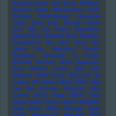
Balbina
Backstreet Boys
Bad Bunny
Bananarama
BAP
Bamboo Artists
Barbara Schöneberger
Barenaked
Ladies
Basia Bulat
Bassdee
Baxter
Bazzazian
Dury
Bay City Rollers
Beach Boys
Beastie Boys
Beatles
Beckenbauer
Bee Gees
Beirut
Ben
Benjamin Amaru
LaMar Gay
Berghain
Bernadette La Hengst
Bernard Sumner
Bernd Begemann
Berq
Bertrand Cantat
Beth Ditto
Betti Kruse
Beyonce
Betterov
Bill
Billie Eilish
Laswell
Bill Withers
Billy
Joel
Bim Sherman
Biosphere
Birth
Björk
Control
Bitchin Bajas
Black
Black Keys
Black Sabbath
Kappa
Black Sheep
Blaine Reininger
Blake
Harley
Blancmange
Bleachers
Blind