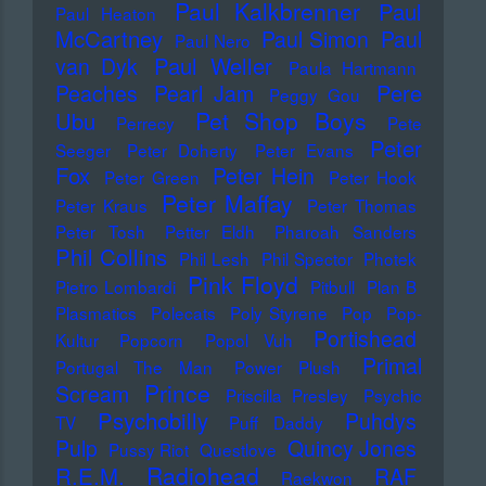
Paul Kalkbrenner
Paul
Paul Heaton
McCartney
Paul Simon
Paul
Paul Nero
Paul Weller
van Dyk
Paula Hartmann
Pere
Peaches
Pearl Jam
Peggy Gou
Pet Shop Boys
Ubu
Perrecy
Pete
Peter
Seeger
Peter Doherty
Peter Evans
Fox
Peter Hein
Peter Green
Peter Hook
Peter Maffay
Peter Kraus
Peter Thomas
Peter Tosh
Petter Eldh
Pharoah Sanders
Phil Collins
Phil Lesh
Phil Spector
Photek
Pink Floyd
Pietro Lombardi
Pitbull
Plan B
Plasmatics
Polecats
Poly Styrene
Pop
Pop-
Portishead
Kultur
Popcorn
Popol Vuh
Primal
Portugal The Man
Power Plush
Prince
Scream
Priscilla Presley
Psychic
Psychobilly
Puhdys
TV
Puff Daddy
Pulp
Quincy Jones
Pussy Riot
Questlove
Radiohead
R.E.M.
RAF
Raekwon