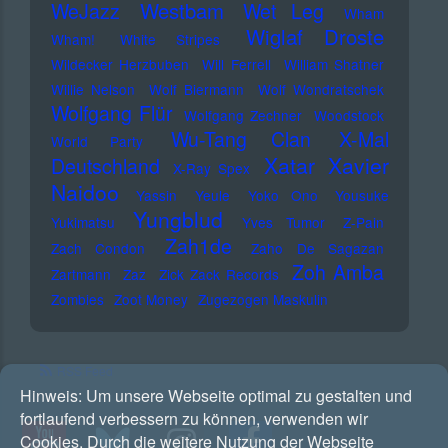
Westbam
WeJazz
Wet Leg
Wham
Wiglaf Droste
Wham!
White Stripes
Wildecker Herzbuben
Will Ferrell
William Shatner
Willie Nelson
Wolf Biermann
Wolf Wondratschek
Wolfgang Flür
Wolfgang Zechner
Woodstock
Wu-Tang Clan
X-Mal
World Party
Xatar
Xavier
Deutschland
X-Ray Spex
Naidoo
Yassin
Yeule
Yoko Ono
Yousuke
Yungblud
Yukimatsu
Yves Tumor
Z-Pain
Zah1de
Zach Condon
Zaho De Sagazan
Zoh Amba
Zartmann
Zaz
Zick Zack Records
Zombies
Zoot Money
Zugezogen Maskulin
RSS Feed
Hinweis:
Um unsere Webseite optimal zu gestalten und
fortlaufend verbessern zu können, verwenden wir
Cookies. Durch die weitere Nutzung der Webseite