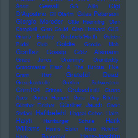
Gewalt
Gigi
Soon
GG Allin
D'Agostino
Giles Peterson
Gil Ofarim
Giorgio Moroder
Gitte Haenning
Glen
Campbell
Glen Gould
Glen Hansard
GLS
Gnarls Barkley
Goebbels/Harth
Golden
Goldie
Pudel Club
Goodie Mob
Gorillaz
Gossip
Götz Alsmann
Grace Jones
Grammys
Grandaddy
Grandmaster Flash & The Furious Five
Grateful Dead
Grant Hart
Grenzkontrolle
Grether Schwestern
Grim104
Grobschnitt
Grimes
Guano
Apes
Gunter Hampel
Guru
Guy Ritchie
Günther Jauch
Günther Fischer
Gwen
Haftbefehl
Stefani
Haggai Cohen
Haim
Haiyti
Hank
Hamburger Schule
Williams
Hanns Eisler
Hans Reichel
Hans-Joachim
Hans Rosenthal