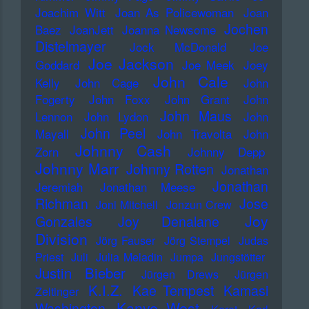
Joachim Witt
Joan As Policewoman
Joan
Jochen
Baez
JoanJett
Joanna Newsome
Distelmayer
Jock McDonald
Joe
Joe Jackson
Goddard
Joe Meek
Joey
John Cale
Kelly
John Cage
John
Fogerty
John Foxx
John Grant
John
John Maus
Lennon
John Lydon
John
John Peel
Mayall
John Travolta
John
Johnny Cash
Zorn
Johnny Depp
Johnny Marr
Johnny Rotten
Jonathan
Jonathan
Jeremiah
Jonathan Meese
Richman
Jose
Joni Mitchell
Jonzun Crew
Joy
Gonzales
Joy Denalane
Division
Jörg Fauser
Jörg Stempel
Judas
Priest
Juli
Julia Meladin
Jumpa
Jungstötter
Justin Bieber
Jürgen Drews
Jürgen
K.I.Z.
Kae Tempest
Kamasi
Zeltinger
Kanye West
Washington