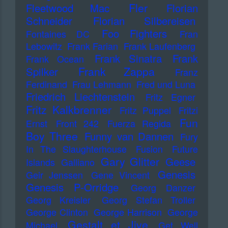
Fler
Fleetwood Mac
Florian
Schneider
Florian Silbereisen
Foo Fighters
Fontaines DC
Fran
Lebowitz
Frank Farian
Frank Laufenberg
Frank Sinatra
Frank
Frank Ocean
Frank Zappa
Spilker
Franz
Ferdinand
Frau Lehmann
Fred und Luna
Friedrich Liechtenstein
Fritz Egner
Fritz Kalkbrenner
Fritz Puppel
Fritzi
Fun
Ernst
Front 242
Fuerza Regida
Boy Three
Funny van Dannen
Fury
In The Slaughterhouse
Fusion
Future
Gary Glitter
Geese
Islands
Galliano
Genesis
Geir Jenssen
Gene Vincent
Genesis P-Orridge
Georg Danzer
Georg Kreisler
Georg Stefan Troller
George Clinton
George Harrison
George
Gestalt et Jive
Michael
Get Well