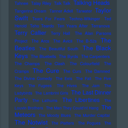
Talking Heads
Tahnee
Talay Riley
Talk Talk
Taylor
Tangerine Dream
Tanner Adell
Tarwater
Swift
Tears For Fears
Techno-Wikinger
Ted
Herold
Teho Teardo
Ten Years After
Terranova
Terry Callier
Terry Hall
The Alan Parsons
The
Project
The Arcs
The Avicii
The B-52s
Beatles
The Black
The Beautiful South
Keys
The Bluebells
The Byrds
The Carpenters
The Champs
The Clash
The Colourfield
The
The Cure
Cramps
The Curs
The Damned
The Divine Comedy
The Eels
The Fall
The Five
Keys
The Fugees
The Hives
The Jam
The
The Last Dinner
Ladybirds
The Lambrini Girls
Party
The Libertines
The Lathums
The
The
Louvin Brothers
The Man They Could'nt Hang
Meteors
The Moody Blues
The Murder Capital
The Notwist
The Platters
The Pogues
The