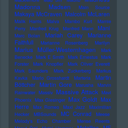
Madonna
Madsen
Main Source
Makaya McCraven
Malcolm McLaren
Malik Harris
Malva
Mambo Kurt
Mamie
Mani
Perry
Manfred Krug
Manfred Mann
Mariah Carey
Marianne
Marc Bolan
Faithfull
Marianne Rosenberg
Marilyn
Marius Müller-Westernhagen
Mark
Benecke
Mark E Smith
Mark Ernestus
Mark
Forster
Mark Knopfler
Mark Oliver Everett
Mark Saunders
Mark Zuckerberg
Markus
Martin
Kavka
Marlo Grosshardt
Marteria
Martin Gore
Böttcher
Marusha
Marvin
Massive Attack
Rainwater
Massiv
Mavi
Max Goldt
Max
Phoenix
Max Giesinger
Herre
Max Romeo
Maxi Jazz
Maximilian
MC Conrad
Hecker
MBSounds
Meese
Melody's Echo Chamber
Mense Reents
Metallica
MF