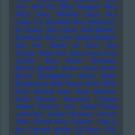
Blixa Bargeld
Bloc
Faith
Blink-182
Blondie
Party
Blond
Blood
Blue
Blur
Blumfeld
Blümchen
Oyster Cult
Bob Dylan
Bob Marley
Bo Diddley
Bob Vylan
Bob Mould
Bollock Brothers
Bon Iver
Boney M
Boy
Bono
Brian Eno
George
Brian James
Brian
Johnson
Brian Wilson
Brickhead
Britney Spears
Broken Social Scene
Bruce Springsteen
Bruno Mars
Bryan Ferry
BTS
Brutalismus 3000
Bushido
Burial
Burning Spear
Bush
Busta Rhymes
Buzzcocks
Cabaret
Can
Voltaire
Campino
Captain Ahabs
Linkes Bein
Captain Beefheart
Carmen
Carole King
Villain
Cassiber
Cate Le
Bon
Caterina Valente
CD-Boxen
CDs