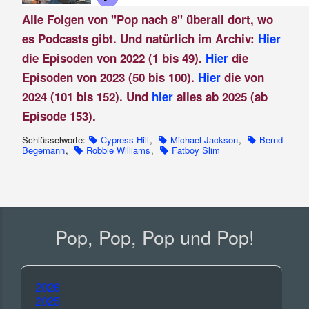
Alle Folgen von "Pop nach 8" überall dort, wo
es Podcasts gibt. Und natürlich im Archiv:
Hier
die Episoden von 2022 (1 bis 49).
Hier
die
Episoden von 2023 (50 bis 100).
Hier
die von
2024 (101 bis 152). Und
hier
alles ab 2025 (ab
Episode 153).
Schlüsselworte:
Cypress Hill
,
Michael Jackson
,
Bernd
Begemann
,
Robbie Williams
,
Fatboy Slim
Pop, Pop, Pop und Pop!
2026
2025