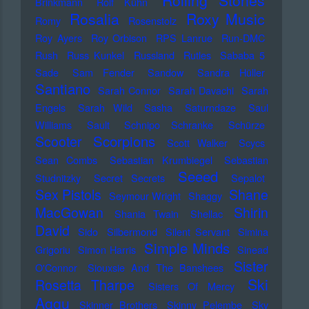
Rolling Stones
Brinkmann
Rolf Kühn
Rosalia
Roxy Music
Romy
Rosenstolz
Roy Ayers
Roy Orbison
RPS Lanrue
Run-DMC
Rush
Russ Kunkel
Russland
Rutles
Sababa 5
Sade
Sam Fender
Sandow
Sandra Hüller
Santiano
Sarah Connor
Sarah Davachi
Sarah
Engels
Sarah Wild
Sasha
Saturndaze
Saul
Williams
Sault
Schnipo Schranke
Schürze
Scorpions
Scooter
Scott Walker
Scycs
Sean Combs
Sebastian Krumbiegel
Sebastian
Seeed
Studnitzky
Secret Secrets
Sepalot
Sex Pistols
Shane
Seymour Wright
Shaggy
MacGowan
Shirin
Shania Twain
Shellac
David
Sido
Silbermond
Silent Servant
Simina
Simple Minds
Grigoriu
Simon Harris
Sinead
Sister
O'Connor
Siouxsie And The Banshees
Ski
Rosetta Tharpe
Sisters Of Mercy
Aggu
Skinner Brothers
Skinny Pelembe
Sky