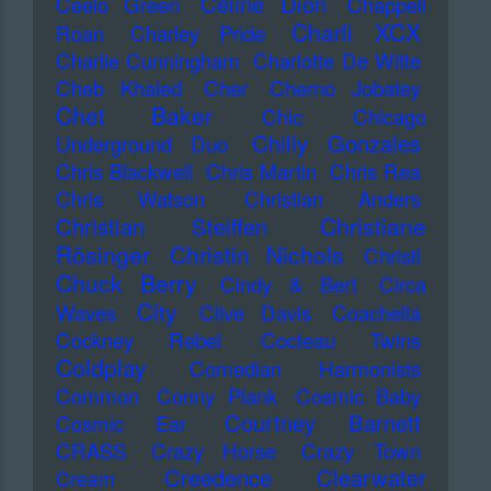
Celine Dion
Ceelo Green
Chappell
Charli XCX
Roan
Charley Pride
Charlie Cunningham
Charlotte De Witte
Cheb Khaled
Cher
Cherno Jobatey
Chet Baker
Chic
Chicago
Chilly Gonzales
Underground Duo
Chris Blackwell
Chris Martin
Chris Rea
Chris Watson
Christian Anders
Christiane
Christian Steiffen
Rösinger
Christin Nichols
Christl
Chuck Berry
Cindy & Bert
Circa
City
Waves
Clive Davis
Coachella
Cockney Rebel
Cocteau Twins
Coldplay
Comedian Harmonists
Common
Conny Plank
Cosmic Baby
Courtney Barnett
Cosmic Ear
CRASS
Crazy Horse
Crazy Town
Creedence Clearwater
Cream