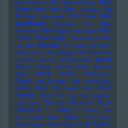
New
Nervous Norvus
Neu!
New Model Army
Order
New York Dolls
Nia
Newcleus
Nick
Archives
Nick Cave
Nichtseattle
Waterhouse
Nickelback
Nico
Nikko
Nile Rogers
Nina
Weidemann
Nils Keppel
Nina Hagen
Chuba
Nina Simone
Nine
Nirvana
Inch Nail
No Angels
No Doubt
Noddy Holder
Noel Gallagher
Noir Désir
Nono
Norah
La Grinta
Noori & His Dorpa Band
Jones
Notdurft
Notorious B.I.G.
Nouvelle
Vague
NSYNC
O-Town
O.J.Simpson
Oasis
Odd Beholder
Olga Reznichenko
Olivia Dean
Omar
Olivia Newton John
Romero
Omer Klein Trio
One Direction
Ozzy
Otto von Bismarck
Oskar Sala
Osbourne
P. Diddy
P.J. Harvey
Pan
Tau
Pankow
Papo Yoplack
Parov Stelar
Patti Smith
Patrick Wagner
Patrick Walden