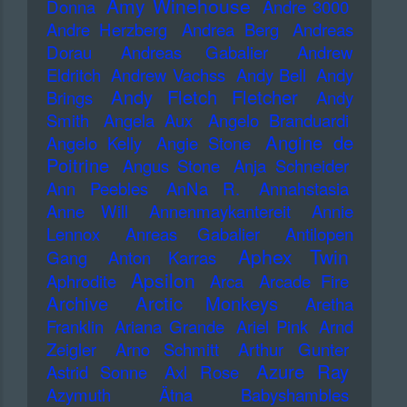
Amy Winehouse
Donna
Andre 3000
Andre Herzberg
Andrea Berg
Andreas
Dorau
Andreas Gabalier
Andrew
Eldritch
Andrew Vachss
Andy Bell
Andy
Andy Fletch Fletcher
Brings
Andy
Smith
Angela Aux
Angelo Branduardi
Angine de
Angelo Kelly
Angie Stone
Poitrine
Angus Stone
Anja Schneider
Ann Peebles
AnNa R.
Annahstasia
Anne Will
Annenmaykantereit
Annie
Lennox
Anreas Gabalier
Antilopen
Aphex Twin
Gang
Anton Karras
Apsilon
Aphrodite
Arca
Arcade Fire
Archive
Arctic Monkeys
Aretha
Franklin
Ariana Grande
Ariel Pink
Arnd
Zeigler
Arno Schmitt
Arthur Gunter
Azure Ray
Astrid Sonne
Axl Rose
Azymuth
Ätna
Babyshambles