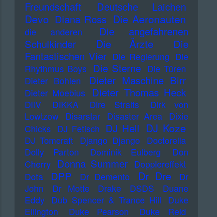
Freundschaft
Deutsche Laichen
Devo
Die Aeronauten
Diana Ross
Die angefahrenen
die anderen
Die Ärzte
Schulkinder
Die
Fantastischen Vier
Die Regierung
Die
Die Sterne
Rhythmus Boys
Die Türen
Dieter Maschine Birr
Dieter Bohlen
Dieter Thomas Heck
Dieter Moebius
DiIV
DIKKA
Dire Straits
Dirk von
Lowtzow
Disarstar
Disaster Area
Dixie
DJ Koze
DJ Hell
Chicks
DJ Fetisch
DJ Tomcraft
Django Django
Doctorella
Dolly Parton
Dominik Eulberg
Don
Donna Summer
Cherry
Dopplereffekt
Dr Dre
DPP
Dota
Dr Demento
Dr
John
Dr Motte
Drake
DSDS
Duane
Eddy
Dub Spencer & Trance Hill
Duke
Ellington
Duke Pearson
Duke Reid