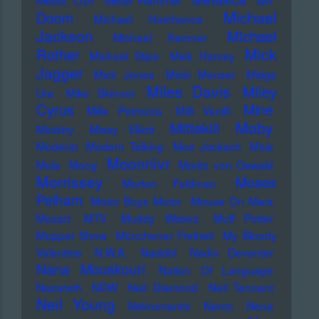
Mesut Özil
Metal Hammer
Michael
Doom
Michael Hutchence
Jackson
Michael
Michael Kemner
Mick
Rother
Michael Stipe
Mick Harvey
Jagger
Mick Jones
Micki Meuser
Midge
Miles Davis
Miley
Ure
Mike Skinner
Cyrus
Mine
Mille Petrozza
Milli Vanilli
Moby
Mittekill
Ministry
Missy Elliott
Moderat
Modern Talking
Moe Jacksch
Mois
Moonriivr
Mola
Moog
Moritz von Oswald
Morrissey
Moses
Morton Feldman
Pelham
Motor Boys Motor
Mouse On Mars
Mozart
MTV
Muddy Waters
Muff Potter
Muppet Show
Münchener Freiheit
My Bloody
Valentine
N.W.A.
Naddel
Nadin Deventer
Nana Mouskouri
Nation Of Language
Nazareth
NDW
Neil Diamond
Neil Tennant
Neil Young
Nekromantix
Nemo
Nena