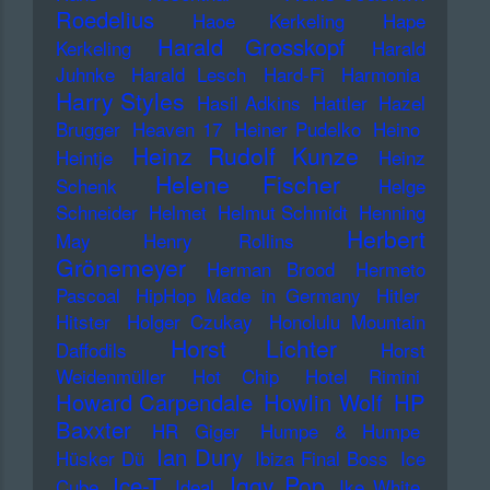
Roedelius
Haoe Kerkeling
Hape
Harald Grosskopf
Kerkeling
Harald
Juhnke
Harald Lesch
Hard-Fi
Harmonia
Harry Styles
Hasil Adkins
Hattler
Hazel
Brugger
Heaven 17
Heiner Pudelko
Heino
Heinz Rudolf Kunze
Heintje
Heinz
Helene Fischer
Schenk
Helge
Schneider
Helmet
Helmut Schmidt
Henning
Herbert
May
Henry Rollins
Grönemeyer
Herman Brood
Hermeto
Pascoal
HipHop Made in Germany
Hitler
Hitster
Holger Czukay
Honolulu Mountain
Horst Lichter
Daffodils
Horst
Weidenmüller
Hot Chip
Hotel Rimini
Howard Carpendale
Howlin Wolf
HP
Baxxter
HR Giger
Humpe & Humpe
Ian Dury
Hüsker Dü
Ibiza Final Boss
Ice
Iggy Pop
Ice-T
Cube
Ideal
Ike White