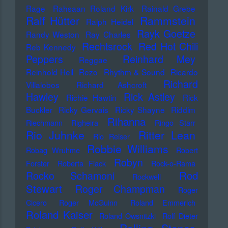
Rage
Rahsaan Roland Kirk
Rainald Grebe
Ralf Hütter
Rammstein
Ralph Heidel
Rayk Goetze
Randy Weston
Ray Charles
Rechtsrock
Red Hot Chili
Reb Kennedy
Peppers
Reinhard Mey
Reggae
Reinhold Heil
Rezo
Rhythm & Sound
Ricardo
Richard
Villalobos
Richard Ashcroft
Hawley
Rick Astley
Richie Hawtin
Rick
Buckler
Ricky Gervais
Ricky Shayne
Riddim
Rihanna
Riechmann
Righeira
Ringo Starr
Rio Juhnke
Ritter Lean
Rio Reiser
Robbie Williams
Robag Wruhme
Robert
Robyn
Forster
Roberta Flack
Rock-o-Rama
Rod
Rocko Schamoni
Rockwell
Stewart
Roger Champman
Roger
Cicero
Roger McGuinn
Roland Emmerich
Roland Kaiser
Roland Owsnitzki
Rolf Dieter