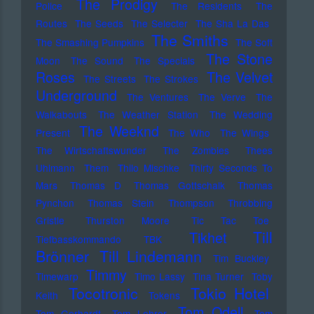
The Prodigy
Police
The Residents
The
Routes
The Seeds
The Selecter
The Sha La Das
The Smiths
The Smashing Pumpkins
The Soft
The Stone
Moon
The Sound
The Specials
Roses
The Velvet
The Streets
The Strokes
Underground
The Ventures
The Verve
The
Walkabouts
The Weather Station
The Wedding
The Weeknd
Present
The Who
The Wings
The Wirtschaftswunder
The Zombies
Thees
Uhlmann
Them
Thilo Mischke
Thirty Seconds To
Mars
Thomas D
Thomas Gottschalk
Thomas
Pynchon
Thomas Stein
Thompson
Throbbing
Gristle
Thurston Moore
Tic Tac Toe
Till
Tikhet
Tiefbasskommando TBK
Brönner
Till Lindemann
Tim Buckley
Timmy
Timewarp
Timo Lassy
Tina Turner
Toby
Tocotronic
Tokio Hotel
Keith
Tokens
Tom Odell
Tom Gerhardt
Tom Lehrer
Tom