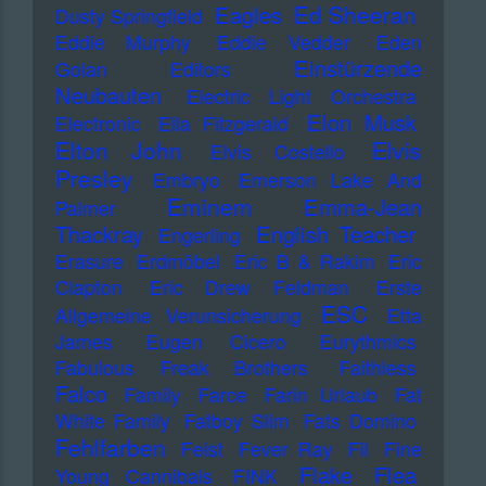
Ed Sheeran
Eagles
Dusty Springfield
Eddie Murphy
Eddie Vedder
Eden
Einstürzende
Golan
Editors
Neubauten
Electric Light Orchestra
Elon Musk
Electronic
Ella Fitzgerald
Elton John
Elvis
Elvis Costello
Presley
Embryo
Emerson Lake And
Eminem
Emma-Jean
Palmer
Thackray
English Teacher
Engerling
Erasure
Erdmöbel
Eric B & Rakim
Eric
Clapton
Eric Drew Feldman
Erste
ESC
Allgemeine Verunsicherung
Etta
James
Eugen Cicero
Eurythmics
Fabulous Freak Brothers
Faithless
Falco
Family
Farce
Farin Urlaub
Fat
White Family
Fatboy Slim
Fats Domino
Fehlfarben
Feist
Fever Ray
Fil
Fine
Flake
Flea
Young Cannibals
FINK