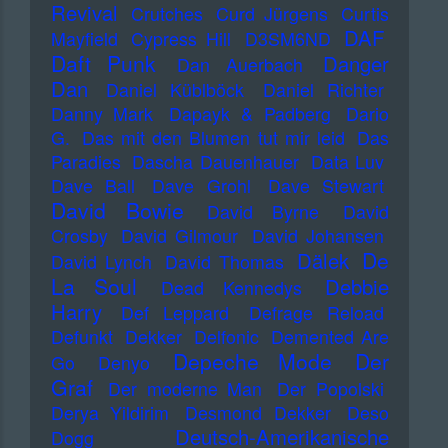
Revival
Crutches
Curd Jürgens
Curtis
DAF
Mayfield
Cypress Hill
D3SM6ND
Daft Punk
Danger
Dan Auerbach
Dan
Daniel Küblböck
Daniel Richter
Danny Mark
Dapayk & Padberg
Dario
G.
Das mit den Blumen tut mir leid
Das
Paradies
Dascha Dauenhauer
Data Luv
Dave Ball
Dave Grohl
Dave Stewart
David Bowie
David Byrne
David
Crosby
David Gilmour
David Johansen
De
Dälek
David Lynch
David Thomas
La Soul
Debbie
Dead Kennedys
Harry
Def Leppard
Defrage Reload
Defunkt
Dekker
Delfonic
Demented Are
Depeche Mode
Der
Go
Denyo
Graf
Der moderne Man
Der Popolski
Derya Yildirim
Desmond Dekker
Deso
Deutsch-Amerikanische
Dogg