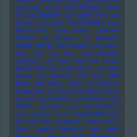
Lars Eidinger
Lang Lang
Lankum
Lauryn
Led Zeppelin
Hill
Lee "Scratch" Perry
Lee
Lemke/Müller
Ranaldo
Leif Garrett
Lena
Leonard
Meyer-Landrut
Lenny Kravitz
Cohen
Les Impremes
Les McKeown
Lester Young
Lewis Capaldi
Liam Payne
Liars
Lilith
Lily Allen
Linda Ronstadt
Linton
Lindemann
Link Wray
Linkin Park
Kwesi Johnson
Lionel Richie
Lisa Mary
Little
Presley
Lisa Stansfield
Little Feat
LL Cool J
Simz
Lizzo
Little Walter
Lollapalooza
Look Mum No Computer
Lord of
Lou
the Lost
Lou Donaldson
Lou Pearlman
Reed
Loudermilk
Louis Moholo-Moholo
Loveparade
Louvin Brothers
Love
Low
Life Rich Kids
LTJ Bukem
Ludwig Hirsch
Lyca
Lynyrd Skynyrd
Mac Miller
Madness
Macklemore
Mad Sin
Madlib