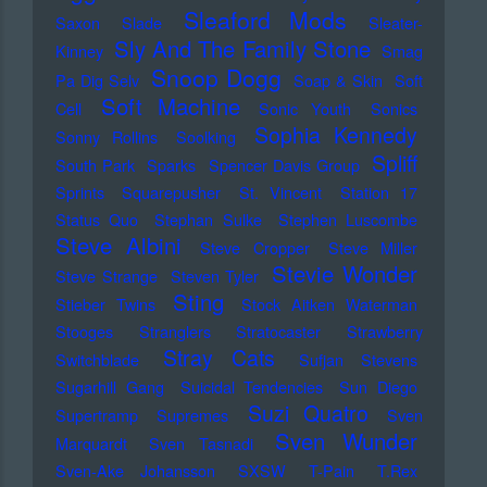
Sleaford Mods
Saxon
Slade
Sleater-
Sly And The Family Stone
Kinney
Smag
Snoop Dogg
Pa Dig Selv
Soap & Skin
Soft
Soft Machine
Cell
Sonic Youth
Sonics
Sophia Kennedy
Sonny Rollins
Soolking
Spliff
South Park
Sparks
Spencer Davis Group
Sprints
Squarepusher
St. Vincent
Station 17
Status Quo
Stephan Sulke
Stephen Luscombe
Steve Albini
Steve Cropper
Steve Miller
Stevie Wonder
Steve Strange
Steven Tyler
Sting
Stieber Twins
Stock Aitken Waterman
Stooges
Stranglers
Stratocaster
Strawberry
Stray Cats
Switchblade
Sufjan Stevens
Sugarhill Gang
Suicidal Tendencies
Sun Diego
Suzi Quatro
Supertramp
Supremes
Sven
Sven Wunder
Marquardt
Sven Tasnadi
Sven-Ake Johansson
SXSW
T-Pain
T.Rex