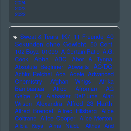
2024
2023
2022
40
Sweat & Tears
!K7
11 Freunde
Sekunden ohne Gewicht
50 Cent
102 Boyz
01099
A Certain Ratio
A.G.
Abba
Cook
ABC
Abor & Tynna
AC/DC
Absolute Beginner
Abwärts
Advanced
Achim Reichel
Ada
Adele
Chemistry
Afghan Whigs
Afrika
Bambaataa
Afrob
Afroman
AG
Geige
Air
Alabaster DePlume
Alan
Alfred 23 Harth
Wilson
Alexandra
Alfred Brendel
Alfred Hilsberg
Alice
Alice Cooper
Coltrane
Alice Merton
Alicia Keys
Alma Naidu
Althea And