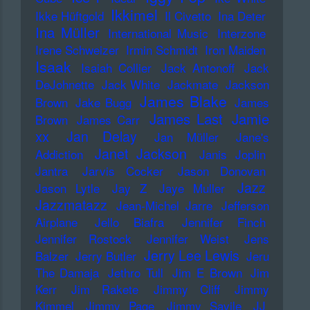
Ikkimel
Ikke Hüftgold
Il Civetto
Ina Deter
Ina Müller
International Music
Interzone
Irene Schweizer
Irmin Schmidt
Iron Maiden
Isaak
Isaiah Collier
Jack Antonoff
Jack
DeJohnette
Jack White
Jackmate
Jackson
James Blake
Brown
Jake Bugg
James
James Last
Jamie
Brown
James Carr
xx
Jan Delay
Jan Müller
Jane's
Janet Jackson
Addiction
Janis Joplin
Jantra
Jarvis Cocker
Jason Donovan
Jazz
Jason Lytle
Jay Z
Jaye Muller
Jazzmatazz
Jean-Michel Jarre
Jefferson
Airplane
Jello Biafra
Jennifer Finch
Jennifer Rostock
Jennifer Weist
Jens
Jerry Lee Lewis
Balzer
Jerry Butler
Jeru
The Damaja
Jethro Tull
Jim E Brown
Jim
Kerr
Jim Rakete
Jimmy Cliff
Jimmy
Kimmel
Jimmy Page
Jimmy Savile
JJ