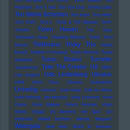
Robinson
Tom T. Hall
Tom Tom Club
Tommy Cash
Ton Steine Scherben
Toni Krahl
Tony Allen
Tony Krahl
Tony-L
Toots & The Maytals
Torch
Toten Hosen
Tortoise
Toto
Toya
Transvision Vamp
Traveling Wilburys
Travis
Trent
Trettmann
Trio
Tricky
Reznor
Tristan
Brusch
Tristwch Y Fenywod
Trojan Records
Tunde
Tupac Shakur
Turnstile
Adebimpe
U2
Tyler The Creator
Tuxedomoon
UB40
Udo Lindenberg
Ukraine
Udo Jürgens
UKW
Ulrich Tukur
Ultravox
Underworld
Unheilig
Unionen
Uriah Heep
USA for Africa
Uschi Brüning
Van Morrison
Vicky Leandros
Vince
Clarke
Vince Staples
Violent Femmes
Virgin
Steele
Visage
Viv Albertine
Von Spar
Von
Südenfed
Walker Brothers
Wanda
Warpaint
Watergate
Web Web
Weird Al Yankovic