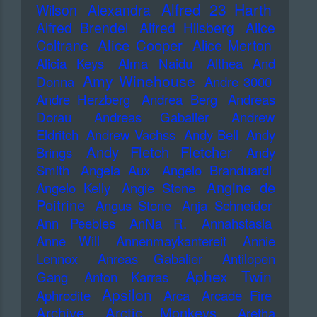
Alfred 23 Harth
Wilson
Alexandra
Alfred Brendel
Alfred Hilsberg
Alice
Alice Cooper
Coltrane
Alice Merton
Alicia Keys
Alma Naidu
Althea And
Amy Winehouse
Donna
Andre 3000
Andre Herzberg
Andrea Berg
Andreas
Dorau
Andreas Gabalier
Andrew
Eldritch
Andrew Vachss
Andy Bell
Andy
Andy Fletch Fletcher
Brings
Andy
Smith
Angela Aux
Angelo Branduardi
Angine de
Angelo Kelly
Angie Stone
Poitrine
Angus Stone
Anja Schneider
Ann Peebles
AnNa R.
Annahstasia
Anne Will
Annenmaykantereit
Annie
Lennox
Anreas Gabalier
Antilopen
Aphex Twin
Gang
Anton Karras
Apsilon
Aphrodite
Arca
Arcade Fire
Archive
Arctic Monkeys
Aretha