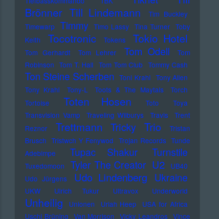
Tiefbasskommando TBK
Brönner
Till Lindemann
Tim Buckley
Timmy
Timewarp
Timo Lassy
Tina Turner
Toby
Tocotronic
Tokio Hotel
Keith
Tokens
Tom Odell
Tom Gerhardt
Tom Lehrer
Tom
Robinson
Tom T. Hall
Tom Tom Club
Tommy Cash
Ton Steine Scherben
Toni Krahl
Tony Allen
Tony Krahl
Tony-L
Toots & The Maytals
Torch
Toten Hosen
Tortoise
Toto
Toya
Transvision Vamp
Traveling Wilburys
Travis
Trent
Trettmann
Trio
Tricky
Reznor
Tristan
Brusch
Tristwch Y Fenywod
Trojan Records
Tunde
Tupac Shakur
Turnstile
Adebimpe
U2
Tyler The Creator
Tuxedomoon
UB40
Udo Lindenberg
Ukraine
Udo Jürgens
UKW
Ulrich Tukur
Ultravox
Underworld
Unheilig
Unionen
Uriah Heep
USA for Africa
Uschi Brüning
Van Morrison
Vicky Leandros
Vince