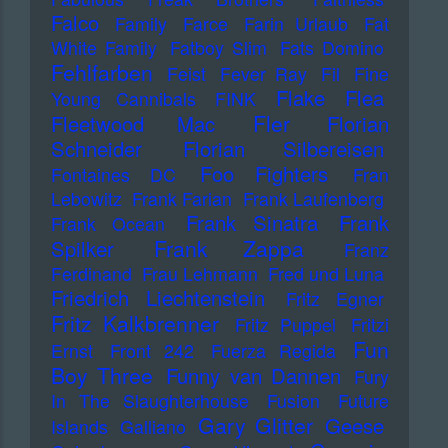
Falco
Family
Farce
Farin Urlaub
Fat
White Family
Fatboy Slim
Fats Domino
Fehlfarben
Feist
Fever Ray
Fil
Fine
Flake
Flea
Young Cannibals
FINK
Fler
Fleetwood Mac
Florian
Schneider
Florian Silbereisen
Foo Fighters
Fontaines DC
Fran
Lebowitz
Frank Farian
Frank Laufenberg
Frank Sinatra
Frank
Frank Ocean
Frank Zappa
Spilker
Franz
Ferdinand
Frau Lehmann
Fred und Luna
Friedrich Liechtenstein
Fritz Egner
Fritz Kalkbrenner
Fritz Puppel
Fritzi
Fun
Ernst
Front 242
Fuerza Regida
Boy Three
Funny van Dannen
Fury
In The Slaughterhouse
Fusion
Future
Gary Glitter
Geese
Islands
Galliano