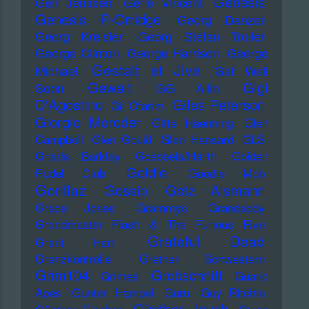
Genesis
Geir Jenssen
Gene Vincent
Genesis P-Orridge
Georg Danzer
Georg Kreisler
Georg Stefan Troller
George Clinton
George Harrison
George
Gestalt et Jive
Michael
Get Well
Gewalt
Gigi
Soon
GG Allin
D'Agostino
Giles Peterson
Gil Ofarim
Giorgio Moroder
Gitte Haenning
Glen
Campbell
Glen Gould
Glen Hansard
GLS
Gnarls Barkley
Goebbels/Harth
Golden
Goldie
Pudel Club
Goodie Mob
Gorillaz
Gossip
Götz Alsmann
Grace Jones
Grammys
Grandaddy
Grandmaster Flash & The Furious Five
Grateful Dead
Grant Hart
Grenzkontrolle
Grether Schwestern
Grim104
Grobschnitt
Grimes
Guano
Apes
Gunter Hampel
Guru
Guy Ritchie
Günther Jauch