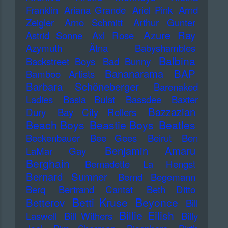
Franklin
Ariana Grande
Ariel Pink
Arnd
Zeigler
Arno Schmitt
Arthur Gunter
Azure Ray
Astrid Sonne
Axl Rose
Azymuth
Ätna
Babyshambles
Balbina
Backstreet Boys
Bad Bunny
Bananarama
BAP
Bamboo Artists
Barbara Schöneberger
Barenaked
Ladies
Basia Bulat
Bassdee
Baxter
Bazzazian
Dury
Bay City Rollers
Beach Boys
Beastie Boys
Beatles
Beckenbauer
Bee Gees
Beirut
Ben
Benjamin Amaru
LaMar Gay
Berghain
Bernadette La Hengst
Bernard Sumner
Bernd Begemann
Berq
Bertrand Cantat
Beth Ditto
Betti Kruse
Beyonce
Betterov
Bill
Billie Eilish
Laswell
Bill Withers
Billy