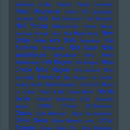
Valentine
N.W.A.
Naddel
Nadin Deventer
Nana Mouskouri
Nation Of Language
Nazareth
NDW
Neil Diamond
Neil Tennant
Neil Young
Nekromantix
Nemo
Nena
New
Nervous Norvus
Neu!
New Model Army
Order
New York Dolls
Nia
Newcleus
Nick
Archives
Nick Cave
Nichtseattle
Waterhouse
Nickelback
Nico
Nikko
Nile Rogers
Nina
Weidemann
Nils Keppel
Nina Hagen
Chuba
Nina Simone
Nine
Nirvana
Inch Nail
No Angels
No Doubt
Noddy Holder
Noel Gallagher
Noir Désir
Nono
Norah
La Grinta
Noori & His Dorpa Band
Jones
Notdurft
Notorious B.I.G.
Nouvelle
Vague
NSYNC
O-Town
O.J.Simpson
Oasis
Odd Beholder
Olga Reznichenko
Olivia Dean
Omar
Olivia Newton John
Romero
Omer Klein Trio
One Direction