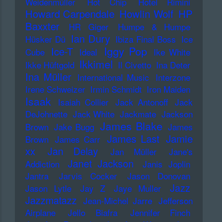
Weidenmüller
Hot Chip
Hotel Rimini
Howard Carpendale
Howlin Wolf
HP
Baxxter
HR Giger
Humpe & Humpe
Ian Dury
Hüsker Dü
Ibiza Final Boss
Ice
Iggy Pop
Ice-T
Cube
Ideal
Ike White
Ikkimel
Ikke Hüftgold
Il Civetto
Ina Deter
Ina Müller
International Music
Interzone
Irene Schweizer
Irmin Schmidt
Iron Maiden
Isaak
Isaiah Collier
Jack Antonoff
Jack
DeJohnette
Jack White
Jackmate
Jackson
James Blake
Brown
Jake Bugg
James
James Last
Jamie
Brown
James Carr
xx
Jan Delay
Jan Müller
Jane's
Janet Jackson
Addiction
Janis Joplin
Jantra
Jarvis Cocker
Jason Donovan
Jazz
Jason Lytle
Jay Z
Jaye Muller
Jazzmatazz
Jean-Michel Jarre
Jefferson
Airplane
Jello Biafra
Jennifer Finch