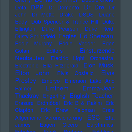
Dr Dre
DPP
Dota
Dr Demento
Dr
John
Dr Motte
Drake
DSDS
Duane
Eddy
Dub Spencer & Trance Hill
Duke
Ellington
Duke Pearson
Duke Reid
Ed Sheeran
Eagles
Dusty Springfield
Eddie Murphy
Eddie Vedder
Eden
Einstürzende
Golan
Editors
Neubauten
Electric Light Orchestra
Elon Musk
Electronic
Ella Fitzgerald
Elton John
Elvis
Elvis Costello
Presley
Embryo
Emerson Lake And
Eminem
Emma-Jean
Palmer
Thackray
English Teacher
Engerling
Erasure
Erdmöbel
Eric B & Rakim
Eric
Clapton
Eric Drew Feldman
Erste
ESC
Allgemeine Verunsicherung
Etta
James
Eugen Cicero
Eurythmics
Fabulous Freak Brothers
Faithless