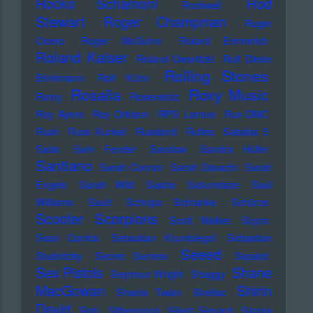
Rod
Rocko Schamoni
Rockwell
Stewart
Roger Champman
Roger
Cicero
Roger McGuinn
Roland Emmerich
Roland Kaiser
Roland Owsnitzki
Rolf Dieter
Rolling Stones
Brinkmann
Rolf Kühn
Rosalia
Roxy Music
Romy
Rosenstolz
Roy Ayers
Roy Orbison
RPS Lanrue
Run-DMC
Rush
Russ Kunkel
Russland
Rutles
Sababa 5
Sade
Sam Fender
Sandow
Sandra Hüller
Santiano
Sarah Connor
Sarah Davachi
Sarah
Engels
Sarah Wild
Sasha
Saturndaze
Saul
Williams
Sault
Schnipo Schranke
Schürze
Scorpions
Scooter
Scott Walker
Scycs
Sean Combs
Sebastian Krumbiegel
Sebastian
Seeed
Studnitzky
Secret Secrets
Sepalot
Sex Pistols
Shane
Seymour Wright
Shaggy
MacGowan
Shirin
Shania Twain
Shellac
David
Sido
Silbermond
Silent Servant
Simina