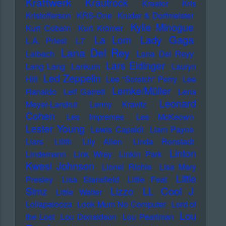
Kraftwerk
Krautrock
Kreator
Kris
Kristofferson
KRS-One
Kruder & Dorfmeister
Kylie Minogue
Kurt Cobain
Kurt Krömer
Lady Gaga
La Lom
L.A. Priest
L7
Lana Del Rey
Laibach
Lana Del Reyy
Lars Eidinger
Lang Lang
Lankum
Lauryn
Led Zeppelin
Hill
Lee "Scratch" Perry
Lee
Lemke/Müller
Ranaldo
Leif Garrett
Lena
Leonard
Meyer-Landrut
Lenny Kravitz
Cohen
Les Impremes
Les McKeown
Lester Young
Lewis Capaldi
Liam Payne
Liars
Lilith
Lily Allen
Linda Ronstadt
Linton
Lindemann
Link Wray
Linkin Park
Kwesi Johnson
Lionel Richie
Lisa Mary
Little
Presley
Lisa Stansfield
Little Feat
LL Cool J
Simz
Lizzo
Little Walter
Lollapalooza
Look Mum No Computer
Lord of
Lou
the Lost
Lou Donaldson
Lou Pearlman