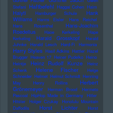
Günther Fischer
Gwen
Haftbefehl
Stefani
Haggai Cohen
Haim
Haiyti
Hank
Hamburger Schule
Williams
Hanns Eisler
Hans Reichel
Hans-Joachim
Hans Rosenthal
Roedelius
Haoe Kerkeling
Hape
Harald Grosskopf
Kerkeling
Harald
Juhnke
Harald Lesch
Hard-Fi
Harmonia
Harry Styles
Hasil Adkins
Hattler
Hazel
Brugger
Heaven 17
Heiner Pudelko
Heino
Heinz Rudolf Kunze
Heintje
Heinz
Helene Fischer
Schenk
Helge
Schneider
Helmet
Helmut Schmidt
Henning
Herbert
May
Henry Rollins
Grönemeyer
Herman Brood
Hermeto
Pascoal
HipHop Made in Germany
Hitler
Hitster
Holger Czukay
Honolulu Mountain
Horst Lichter
Daffodils
Horst