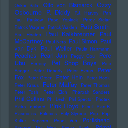
Ozzy
Otto von Bismarck
Oskar Sala
Osbourne
P. Diddy
P.J. Harvey
Pan
Tau
Pankow
Papo Yoplack
Parov Stelar
Patti Smith
Patrick Wagner
Patrick Walden
Paul Kalkbrenner
Paul
Paul Heaton
McCartney
Paul Simon
Paul
Paul Nero
Paul Weller
van Dyk
Paula Hartmann
Pere
Peaches
Pearl Jam
Peggy Gou
Pet Shop Boys
Ubu
Perrecy
Pete
Peter
Seeger
Peter Doherty
Peter Evans
Fox
Peter Hein
Peter Green
Peter Hook
Peter Maffay
Peter Kraus
Peter Thomas
Peter Tosh
Petter Eldh
Pharoah Sanders
Phil Collins
Phil Lesh
Phil Spector
Photek
Pink Floyd
Pietro Lombardi
Pitbull
Plan B
Plasmatics
Polecats
Poly Styrene
Pop
Pop-
Portishead
Kultur
Popcorn
Popol Vuh
Primal
Portugal The Man
Power Plush