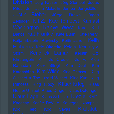
Division
Jörg Fauser
Jörg Stempel
Judas
Priest
Juli
Julia Meladin
Jumpa
Jungstötter
Justin Bieber
Jürgen Drews
Jürgen
K.I.Z.
Kae Tempest
Kamasi
Zeltinger
Kanye West
Washington
Karat
Karl
Kat Frankie
Bartos
Kate Bush
Kate Perry
Keith
Katja Ebstein
Kavinsky
Keith Jarrett
Richards
Kele Okereke
Kelela
Kemistry &
Kendrick Lamar
Storm
Kerstin Ott
Khruangbin
KI
KId Creole
KId P.
KIda
Ramadan
KIev Stingl
KIm Deal
KIm
KIm Wilde
Kardashian
KIng Crimson
KIng
Gizzard & The Lizard Wizard
KIng Kurt
KIng
KItschKrieg
Princess
KIng Tubby
Klaas
Heufer-Umlauf
Klaus Dinger
Klaus Doldinger
Klez.e
Klaus Lage
Klaus Schulze
KMD
Kneecap
Koefte DeVille
Kollegah
Kompakt
Kraftklub
Kool Herc
Kool Savas