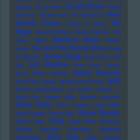
Simple Minds
Grigoriu
Simon Harris
Sinead
Sister
O'Connor
Siouxsie And The Banshees
Ski
Rosetta Tharpe
Sisters Of Mercy
Aggu
Skinner Brothers
Skinny Pelembe
Sky
Sleaford Mods
Saxon
Slade
Sleater-
Sly And The Family Stone
Kinney
Smag
Snoop Dogg
Pa Dig Selv
Soap & Skin
Soft
Soft Machine
Cell
Sonic Youth
Sonics
Sophia Kennedy
Sonny Rollins
Soolking
Spliff
South Park
Sparks
Spencer Davis Group
Sprints
Squarepusher
St. Vincent
Station 17
Status Quo
Stephan Sulke
Stephen Luscombe
Steve Albini
Steve Cropper
Steve Miller
Stevie Wonder
Steve Strange
Steven Tyler
Sting
Stieber Twins
Stock Aitken Waterman
Stooges
Stranglers
Stratocaster
Strawberry
Stray Cats
Switchblade
Sufjan Stevens