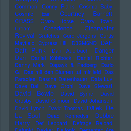
Common
Conny Plank
Cosmic Baby
Courtney Barnett
Cosmic Ear
CRASS
Crazy Horse
Crazy Town
Creedence Clearwater
Cream
Revival
Crutches
Curd Jürgens
Curtis
DAF
Mayfield
Cypress Hill
D3SM6ND
Daft Punk
Danger
Dan Auerbach
Dan
Daniel Küblböck
Daniel Richter
Danny Mark
Dapayk & Padberg
Dario
G.
Das mit den Blumen tut mir leid
Das
Paradies
Dascha Dauenhauer
Data Luv
Dave Ball
Dave Grohl
Dave Stewart
David Bowie
David Byrne
David
Crosby
David Gilmour
David Johansen
De
Dälek
David Lynch
David Thomas
La Soul
Debbie
Dead Kennedys
Harry
Def Leppard
Defrage Reload
Defunkt
Dekker
Delfonic
Demented Are