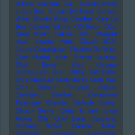
Can
Voltaire
Campino
Captain Ahabs
Linkes Bein
Captain Beefheart
Carmen
Carole King
Villain
Cassiber
Cate Le
Bon
Caterina Valente
CD-Boxen
CDs
Celine Dion
Ceelo Green
Chappell
Charli XCX
Roan
Charley Pride
Charlie Cunningham
Charlotte De Witte
Cheb Khaled
Cher
Cherno Jobatey
Chet Baker
Chic
Chicago
Chilly Gonzales
Underground Duo
Chris Blackwell
Chris Martin
Chris Rea
Chris Watson
Christian Anders
Christiane
Christian Steiffen
Rösinger
Christin Nichols
Christl
Chuck Berry
Cindy & Bert
Circa
City
Waves
Clive Davis
Coachella
Cockney Rebel
Cocteau Twins
Coldplay
Comedian Harmonists