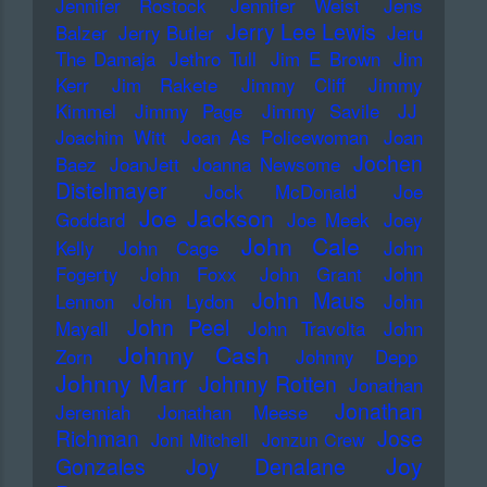
Jennifer Rostock
Jennifer Weist
Jens
Jerry Lee Lewis
Balzer
Jerry Butler
Jeru
The Damaja
Jethro Tull
Jim E Brown
Jim
Kerr
Jim Rakete
Jimmy Cliff
Jimmy
Kimmel
Jimmy Page
Jimmy Savile
JJ
Joachim Witt
Joan As Policewoman
Joan
Jochen
Baez
JoanJett
Joanna Newsome
Distelmayer
Jock McDonald
Joe
Joe Jackson
Goddard
Joe Meek
Joey
John Cale
Kelly
John Cage
John
Fogerty
John Foxx
John Grant
John
John Maus
Lennon
John Lydon
John
John Peel
Mayall
John Travolta
John
Johnny Cash
Zorn
Johnny Depp
Johnny Marr
Johnny Rotten
Jonathan
Jonathan
Jeremiah
Jonathan Meese
Richman
Jose
Joni Mitchell
Jonzun Crew
Joy
Gonzales
Joy Denalane