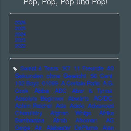
Pop, Pop, Pop und Pop!
2026
2025
2024
2023
2022
40
Sweat & Tears
!K7
11 Freunde
Sekunden ohne Gewicht
50 Cent
102 Boyz
01099
A Certain Ratio
A.G.
Abba
Cook
ABC
Abor & Tynna
AC/DC
Absolute Beginner
Abwärts
Advanced
Achim Reichel
Ada
Adele
Chemistry
Afghan Whigs
Afrika
Bambaataa
Afrob
Afroman
AG
Geige
Air
Alabaster DePlume
Alan