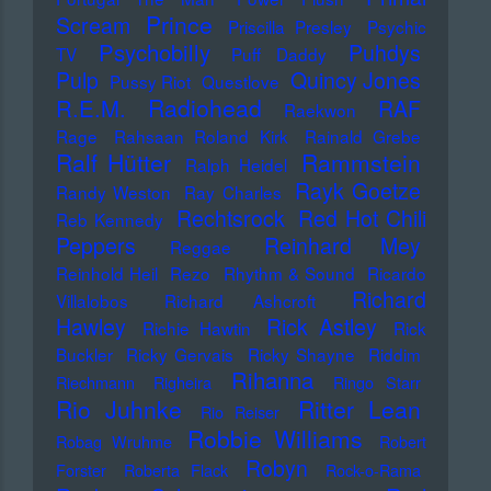
Prince
Scream
Priscilla Presley
Psychic
Psychobilly
Puhdys
TV
Puff Daddy
Pulp
Quincy Jones
Pussy Riot
Questlove
Radiohead
R.E.M.
RAF
Raekwon
Rage
Rahsaan Roland Kirk
Rainald Grebe
Ralf Hütter
Rammstein
Ralph Heidel
Rayk Goetze
Randy Weston
Ray Charles
Rechtsrock
Red Hot Chili
Reb Kennedy
Peppers
Reinhard Mey
Reggae
Reinhold Heil
Rezo
Rhythm & Sound
Ricardo
Richard
Villalobos
Richard Ashcroft
Hawley
Rick Astley
Richie Hawtin
Rick
Buckler
Ricky Gervais
Ricky Shayne
Riddim
Rihanna
Riechmann
Righeira
Ringo Starr
Rio Juhnke
Ritter Lean
Rio Reiser
Robbie Williams
Robag Wruhme
Robert
Robyn
Forster
Roberta Flack
Rock-o-Rama