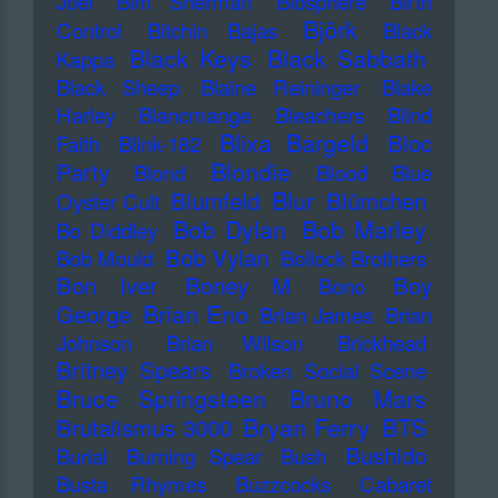
Joel
Bim Sherman
Biosphere
Birth
Björk
Control
Bitchin Bajas
Black
Black Keys
Black Sabbath
Kappa
Black Sheep
Blaine Reininger
Blake
Harley
Blancmange
Bleachers
Blind
Blixa Bargeld
Bloc
Faith
Blink-182
Blondie
Party
Blond
Blood
Blue
Blur
Blumfeld
Blümchen
Oyster Cult
Bob Dylan
Bob Marley
Bo Diddley
Bob Vylan
Bob Mould
Bollock Brothers
Bon Iver
Boney M
Boy
Bono
Brian Eno
George
Brian James
Brian
Johnson
Brian Wilson
Brickhead
Britney Spears
Broken Social Scene
Bruce Springsteen
Bruno Mars
Bryan Ferry
BTS
Brutalismus 3000
Bushido
Burial
Burning Spear
Bush
Busta Rhymes
Buzzcocks
Cabaret