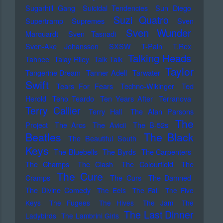
Sugarhill Gang
Suicidal Tendencies
Sun Diego
Suzi Quatro
Supertramp
Supremes
Sven
Sven Wunder
Marquardt
Sven Tasnadi
Sven-Ake Johansson
SXSW
T-Pain
T.Rex
Talking Heads
Tahnee
Talay Riley
Talk Talk
Taylor
Tangerine Dream
Tanner Adell
Tarwater
Swift
Tears For Fears
Techno-Wikinger
Ted
Herold
Teho Teardo
Ten Years After
Terranova
Terry Callier
Terry Hall
The Alan Parsons
The
Project
The Arcs
The Avicii
The B-52s
Beatles
The Black
The Beautiful South
Keys
The Bluebells
The Byrds
The Carpenters
The Champs
The Clash
The Colourfield
The
The Cure
Cramps
The Curs
The Damned
The Divine Comedy
The Eels
The Fall
The Five
Keys
The Fugees
The Hives
The Jam
The
The Last Dinner
Ladybirds
The Lambrini Girls