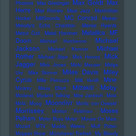
Max Goldt
Max
Phoenix
Max Giesinger
Herre
Max Romeo
Maxi Jazz
Maximilian
MC Conrad
Hecker
MBSounds
Meese
Melody's Echo Chamber
Mense Reents
Metallica
MF
Mesut Özil
Metal Hammer
Michael
Doom
Michael Hutchence
Jackson
Michael
Michael Kemner
Mick
Rother
Michael Stipe
Mick Harvey
Jagger
Mick Jones
Micki Meuser
Midge
Miles Davis
Miley
Ure
Mike Skinner
Cyrus
Mine
Mille Petrozza
Milli Vanilli
Moby
Mittekill
Ministry
Missy Elliott
Moderat
Modern Talking
Moe Jacksch
Mois
Moonriivr
Mola
Moog
Moritz von Oswald
Morrissey
Moses
Morton Feldman
Pelham
Motor Boys Motor
Mouse On Mars
Mozart
MTV
Muddy Waters
Muff Potter
Muppet Show
Münchener Freiheit
My Bloody