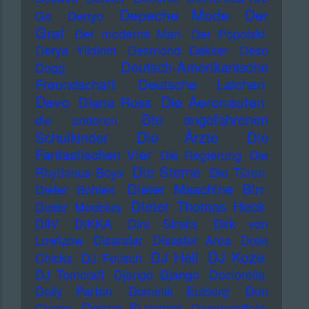
Depeche Mode
Der
Go
Denyo
Graf
Der moderne Man
Der Popolski
Derya Yildirim
Desmond Dekker
Deso
Deutsch-Amerikanische
Dogg
Freundschaft
Deutsche Laichen
Devo
Die Aeronauten
Diana Ross
Die angefahrenen
die anderen
Die Ärzte
Schulkinder
Die
Fantastischen Vier
Die Regierung
Die
Die Sterne
Rhythmus Boys
Die Türen
Dieter Maschine Birr
Dieter Bohlen
Dieter Thomas Heck
Dieter Moebius
DiIV
DIKKA
Dire Straits
Dirk von
Lowtzow
Disarstar
Disaster Area
Dixie
DJ Koze
DJ Hell
Chicks
DJ Fetisch
DJ Tomcraft
Django Django
Doctorella
Dolly Parton
Dominik Eulberg
Don
Donna Summer
Cherry
Dopplereffekt