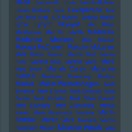
Reed
Loudermilk
Louis Moholo-Moholo
Loveparade
Louvin Brothers
Love
Low
Life Rich Kids
LTJ Bukem
Ludwig Hirsch
Lyca
Lynyrd Skynyrd
Mac Miller
Madness
Macklemore
Mad Sin
Madlib
Madonna
Madsen
Main Source
Makaya McCraven
Malcolm McLaren
Malik Harris
Malva
Mambo Kurt
Mamie
Mani
Perry
Manfred Krug
Manfred Mann
Mariah Carey
Marianne
Marc Bolan
Faithfull
Marianne Rosenberg
Marilyn
Marius Müller-Westernhagen
Mark
Benecke
Mark E Smith
Mark Ernestus
Mark
Forster
Mark Knopfler
Mark Oliver Everett
Mark Saunders
Mark Zuckerberg
Markus
Martin
Kavka
Marlo Grosshardt
Marteria
Martin Gore
Böttcher
Marusha
Marvin
Massive Attack
Rainwater
Massiv
Mavi