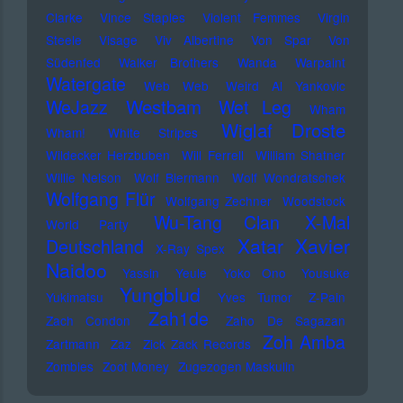
Clarke
Vince Staples
Violent Femmes
Virgin
Steele
Visage
Viv Albertine
Von Spar
Von
Südenfed
Walker Brothers
Wanda
Warpaint
Watergate
Web Web
Weird Al Yankovic
Westbam
WeJazz
Wet Leg
Wham
Wiglaf Droste
Wham!
White Stripes
Wildecker Herzbuben
Will Ferrell
William Shatner
Willie Nelson
Wolf Biermann
Wolf Wondratschek
Wolfgang Flür
Wolfgang Zechner
Woodstock
Wu-Tang Clan
X-Mal
World Party
Xatar
Xavier
Deutschland
X-Ray Spex
Naidoo
Yassin
Yeule
Yoko Ono
Yousuke
Yungblud
Yukimatsu
Yves Tumor
Z-Pain
Zah1de
Zach Condon
Zaho De Sagazan
Zoh Amba
Zartmann
Zaz
Zick Zack Records
Zombies
Zoot Money
Zugezogen Maskulin