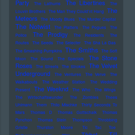
Party
The Libertines
The Lathums
The
The
Louvin Brothers
The Man They Could'nt Hang
Meteors
The Moody Blues
The Murder Capital
The Notwist
The Platters
The Pogues
The
The Prodigy
Police
The Residents
The
Routes
The Seeds
The Selecter
The Sha La Das
The Smiths
The Smashing Pumpkins
The Soft
The Stone
Moon
The Sound
The Specials
Roses
The Velvet
The Streets
The Strokes
Underground
The Ventures
The Verve
The
Walkabouts
The Weather Station
The Wedding
The Weeknd
Present
The Who
The Wings
The Wirtschaftswunder
The Zombies
Thees
Uhlmann
Them
Thilo Mischke
Thirty Seconds To
Mars
Thomas D
Thomas Gottschalk
Thomas
Pynchon
Thomas Stein
Thompson
Throbbing
Gristle
Thurston Moore
Tic Tac Toe
Till
Tikhet