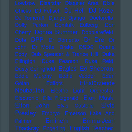
Lowtzow
Disarstar
Disaster Area
Dixie
DJ Koze
DJ Hell
Chicks
DJ Fetisch
DJ Tomcraft
Django Django
Doctorella
Dolly Parton
Dominik Eulberg
Don
Donna Summer
Cherry
Dopplereffekt
Dr Dre
DPP
Dota
Dr Demento
Dr
John
Dr Motte
Drake
DSDS
Duane
Eddy
Dub Spencer & Trance Hill
Duke
Ellington
Duke Pearson
Duke Reid
Ed Sheeran
Eagles
Dusty Springfield
Eddie Murphy
Eddie Vedder
Eden
Einstürzende
Golan
Editors
Neubauten
Electric Light Orchestra
Elon Musk
Electronic
Ella Fitzgerald
Elton John
Elvis
Elvis Costello
Presley
Embryo
Emerson Lake And
Eminem
Emma-Jean
Palmer
Thackray
English Teacher
Engerling