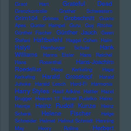
Grateful Dead
Grant Hart
Grenzkontrolle
Grether Schwestern
Grim104
Grobschnitt
Grimes
Guano
Apes
Gunter Hampel
Guru
Guy Ritchie
Günther Jauch
Günther Fischer
Gwen
Haftbefehl
Stefani
Haggai Cohen
Haim
Haiyti
Hank
Hamburger Schule
Williams
Hanns Eisler
Hans Reichel
Hans-Joachim
Hans Rosenthal
Roedelius
Haoe Kerkeling
Hape
Harald Grosskopf
Kerkeling
Harald
Juhnke
Harald Lesch
Hard-Fi
Harmonia
Harry Styles
Hasil Adkins
Hattler
Hazel
Brugger
Heaven 17
Heiner Pudelko
Heino
Heinz Rudolf Kunze
Heintje
Heinz
Helene Fischer
Schenk
Helge
Schneider
Helmet
Helmut Schmidt
Henning
Herbert
May
Henry Rollins