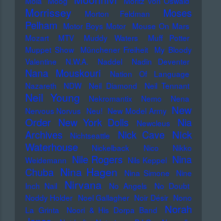
Mola
Moog
Moritz von Oswald
Morrissey
Moses
Morton Feldman
Pelham
Motor Boys Motor
Mouse On Mars
Mozart
MTV
Muddy Waters
Muff Potter
Muppet Show
Münchener Freiheit
My Bloody
Valentine
N.W.A.
Naddel
Nadin Deventer
Nana Mouskouri
Nation Of Language
Nazareth
NDW
Neil Diamond
Neil Tennant
Neil Young
Nekromantix
Nemo
Nena
New
Nervous Norvus
Neu!
New Model Army
Order
New York Dolls
Nia
Newcleus
Nick
Archives
Nick Cave
Nichtseattle
Waterhouse
Nickelback
Nico
Nikko
Nile Rogers
Nina
Weidemann
Nils Keppel
Nina Hagen
Chuba
Nina Simone
Nine
Nirvana
Inch Nail
No Angels
No Doubt
Noddy Holder
Noel Gallagher
Noir Désir
Nono
Norah
La Grinta
Noori & His Dorpa Band