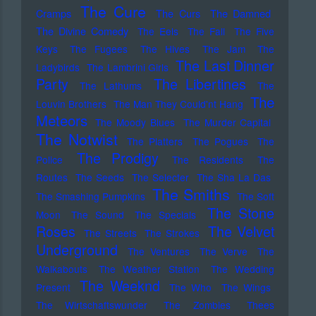
The Cure
Cramps
The Curs
The Damned
The Divine Comedy
The Eels
The Fall
The Five
Keys
The Fugees
The Hives
The Jam
The
The Last Dinner
Ladybirds
The Lambrini Girls
Party
The Libertines
The Lathums
The
The
Louvin Brothers
The Man They Could'nt Hang
Meteors
The Moody Blues
The Murder Capital
The Notwist
The Platters
The Pogues
The
The Prodigy
Police
The Residents
The
Routes
The Seeds
The Selecter
The Sha La Das
The Smiths
The Smashing Pumpkins
The Soft
The Stone
Moon
The Sound
The Specials
Roses
The Velvet
The Streets
The Strokes
Underground
The Ventures
The Verve
The
Walkabouts
The Weather Station
The Wedding
The Weeknd
Present
The Who
The Wings
The Wirtschaftswunder
The Zombies
Thees