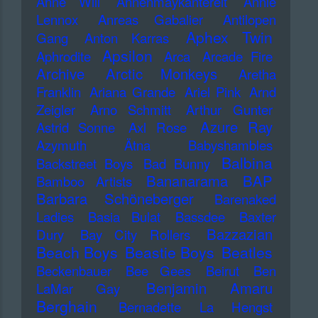
Anne Will
Annenmaykantereit
Annie
Lennox
Anreas Gabalier
Antilopen
Aphex Twin
Gang
Anton Karras
Apsilon
Aphrodite
Arca
Arcade Fire
Archive
Arctic Monkeys
Aretha
Franklin
Ariana Grande
Ariel Pink
Arnd
Zeigler
Arno Schmitt
Arthur Gunter
Azure Ray
Astrid Sonne
Axl Rose
Azymuth
Ätna
Babyshambles
Balbina
Backstreet Boys
Bad Bunny
Bananarama
BAP
Bamboo Artists
Barbara Schöneberger
Barenaked
Ladies
Basia Bulat
Bassdee
Baxter
Bazzazian
Dury
Bay City Rollers
Beach Boys
Beastie Boys
Beatles
Beckenbauer
Bee Gees
Beirut
Ben
Benjamin Amaru
LaMar Gay
Berghain
Bernadette La Hengst