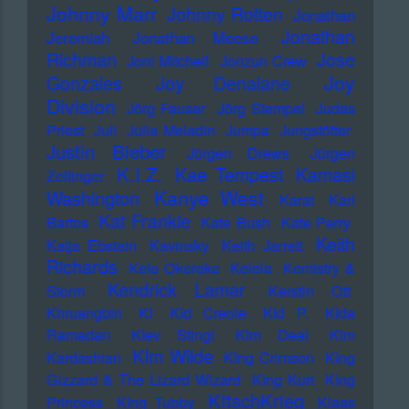
Johnny Marr
Johnny Rotten
Jonathan
Jonathan
Jeremiah
Jonathan Meese
Richman
Jose
Joni Mitchell
Jonzun Crew
Joy
Gonzales
Joy Denalane
Division
Jörg Fauser
Jörg Stempel
Judas
Priest
Juli
Julia Meladin
Jumpa
Jungstötter
Justin Bieber
Jürgen Drews
Jürgen
K.I.Z.
Kae Tempest
Kamasi
Zeltinger
Kanye West
Washington
Karat
Karl
Kat Frankie
Bartos
Kate Bush
Kate Perry
Keith
Katja Ebstein
Kavinsky
Keith Jarrett
Richards
Kele Okereke
Kelela
Kemistry &
Kendrick Lamar
Storm
Kerstin Ott
Khruangbin
KI
KId Creole
KId P.
KIda
Ramadan
KIev Stingl
KIm Deal
KIm
KIm Wilde
Kardashian
KIng Crimson
KIng
Gizzard & The Lizard Wizard
KIng Kurt
KIng
KItschKrieg
Princess
KIng Tubby
Klaas