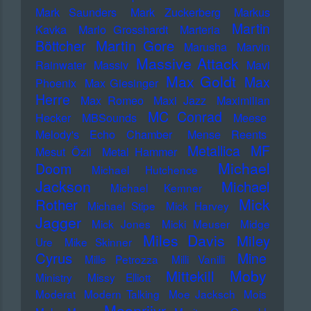
Mark Saunders
Mark Zuckerberg
Markus
Martin
Kavka
Marlo Grosshardt
Marteria
Martin Gore
Böttcher
Marusha
Marvin
Massive Attack
Rainwater
Massiv
Mavi
Max Goldt
Max
Phoenix
Max Giesinger
Herre
Max Romeo
Maxi Jazz
Maximilian
MC Conrad
Hecker
MBSounds
Meese
Melody's Echo Chamber
Mense Reents
Metallica
MF
Mesut Özil
Metal Hammer
Michael
Doom
Michael Hutchence
Jackson
Michael
Michael Kemner
Mick
Rother
Michael Stipe
Mick Harvey
Jagger
Mick Jones
Micki Meuser
Midge
Miles Davis
Miley
Ure
Mike Skinner
Cyrus
Mine
Mille Petrozza
Milli Vanilli
Moby
Mittekill
Ministry
Missy Elliott
Moderat
Modern Talking
Moe Jacksch
Mois
Moonriivr