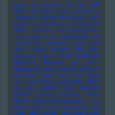
Little
Presley
Lisa Stansfield
Little Feat
LL Cool J
Simz
Lizzo
Little Walter
Lollapalooza
Look Mum No Computer
Lord of
Lou
the Lost
Lou Donaldson
Lou Pearlman
Reed
Loudermilk
Louis Moholo-Moholo
Loveparade
Louvin Brothers
Love
Low
Life Rich Kids
LTJ Bukem
Ludwig Hirsch
Lyca
Lynyrd Skynyrd
Mac Miller
Madness
Macklemore
Mad Sin
Madlib
Madonna
Madsen
Main Source
Makaya McCraven
Malcolm McLaren
Malik Harris
Malva
Mambo Kurt
Mamie
Mani
Perry
Manfred Krug
Manfred Mann
Mariah Carey
Marianne
Marc Bolan
Faithfull
Marianne Rosenberg
Marilyn
Marius Müller-Westernhagen
Mark
Benecke
Mark E Smith
Mark Ernestus
Mark
Forster
Mark Knopfler
Mark Oliver Everett