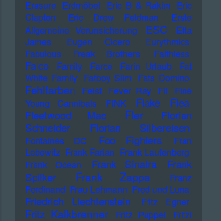
Erasure
Erdmöbel
Eric B & Rakim
Eric
Clapton
Eric Drew Feldman
Erste
ESC
Allgemeine Verunsicherung
Etta
James
Eugen Cicero
Eurythmics
Fabulous Freak Brothers
Faithless
Falco
Family
Farce
Farin Urlaub
Fat
White Family
Fatboy Slim
Fats Domino
Fehlfarben
Feist
Fever Ray
Fil
Fine
Flake
Flea
Young Cannibals
FINK
Fler
Fleetwood Mac
Florian
Schneider
Florian Silbereisen
Foo Fighters
Fontaines DC
Fran
Lebowitz
Frank Farian
Frank Laufenberg
Frank Sinatra
Frank
Frank Ocean
Frank Zappa
Spilker
Franz
Ferdinand
Frau Lehmann
Fred und Luna
Friedrich Liechtenstein
Fritz Egner
Fritz Kalkbrenner
Fritz Puppel
Fritzi