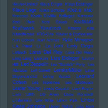
Heufer-Umlauf
Klaus Dinger
Klaus Doldinger
Klez.e
Klaus Lage
Klaus Schulze
KMD
Kneecap
Koefte DeVille
Kollegah
Kompakt
Kraftklub
Kool Herc
Kool Savas
Kraftwerk
Krautrock
Kreator
Kris
Kristofferson
KRS-One
Kruder & Dorfmeister
Kylie Minogue
Kurt Cobain
Kurt Krömer
Lady Gaga
La Lom
L.A. Priest
L7
Lana Del Rey
Laibach
Lana Del Reyy
Lars Eidinger
Lang Lang
Lankum
Lauryn
Led Zeppelin
Hill
Lee "Scratch" Perry
Lee
Lemke/Müller
Ranaldo
Leif Garrett
Lena
Leonard
Meyer-Landrut
Lenny Kravitz
Cohen
Les Impremes
Les McKeown
Lester Young
Lewis Capaldi
Liam Payne
Liars
Lilith
Lily Allen
Linda Ronstadt
Linton
Lindemann
Link Wray
Linkin Park
Kwesi Johnson
Lionel Richie
Lisa Mary