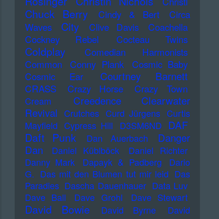
Rösinger
Christin Nichols
Christl
Chuck Berry
Cindy & Bert
Circa
City
Waves
Clive Davis
Coachella
Cockney Rebel
Cocteau Twins
Coldplay
Comedian Harmonists
Common
Conny Plank
Cosmic Baby
Courtney Barnett
Cosmic Ear
CRASS
Crazy Horse
Crazy Town
Creedence Clearwater
Cream
Revival
Crutches
Curd Jürgens
Curtis
DAF
Mayfield
Cypress Hill
D3SM6ND
Daft Punk
Danger
Dan Auerbach
Dan
Daniel Küblböck
Daniel Richter
Danny Mark
Dapayk & Padberg
Dario
G.
Das mit den Blumen tut mir leid
Das
Paradies
Dascha Dauenhauer
Data Luv
Dave Ball
Dave Grohl
Dave Stewart
David Bowie
David Byrne
David