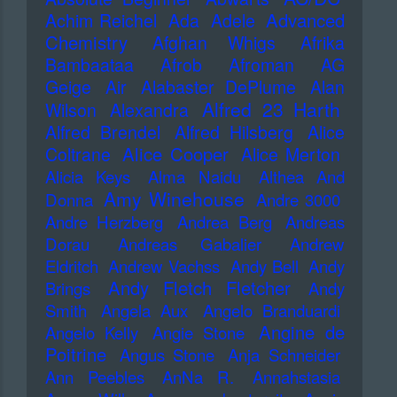
Advanced
Achim Reichel
Ada
Adele
Chemistry
Afghan Whigs
Afrika
Bambaataa
Afrob
Afroman
AG
Geige
Air
Alabaster DePlume
Alan
Alfred 23 Harth
Wilson
Alexandra
Alfred Brendel
Alfred Hilsberg
Alice
Alice Cooper
Coltrane
Alice Merton
Alicia Keys
Alma Naidu
Althea And
Amy Winehouse
Donna
Andre 3000
Andre Herzberg
Andrea Berg
Andreas
Dorau
Andreas Gabalier
Andrew
Eldritch
Andrew Vachss
Andy Bell
Andy
Andy Fletch Fletcher
Brings
Andy
Smith
Angela Aux
Angelo Branduardi
Angine de
Angelo Kelly
Angie Stone
Poitrine
Angus Stone
Anja Schneider
Ann Peebles
AnNa R.
Annahstasia