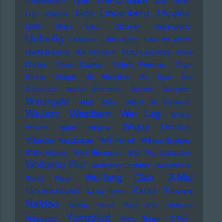
Tuxedomoon
UB40
Udo Lindenberg
Ukraine
Udo Jürgens
UKW
Ulrich Tukur
Ultravox
Underworld
Unheilig
Unionen
Uriah Heep
USA for Africa
Uschi Brüning
Van Morrison
Vicky Leandros
Vince
Clarke
Vince Staples
Violent Femmes
Virgin
Steele
Visage
Viv Albertine
Von Spar
Von
Südenfed
Walker Brothers
Wanda
Warpaint
Watergate
Web Web
Weird Al Yankovic
Westbam
WeJazz
Wet Leg
Wham
Wiglaf Droste
Wham!
White Stripes
Wildecker Herzbuben
Will Ferrell
William Shatner
Willie Nelson
Wolf Biermann
Wolf Wondratschek
Wolfgang Flür
Wolfgang Zechner
Woodstock
Wu-Tang Clan
X-Mal
World Party
Xatar
Xavier
Deutschland
X-Ray Spex
Naidoo
Yassin
Yeule
Yoko Ono
Yousuke
Yungblud
Yukimatsu
Yves Tumor
Z-Pain