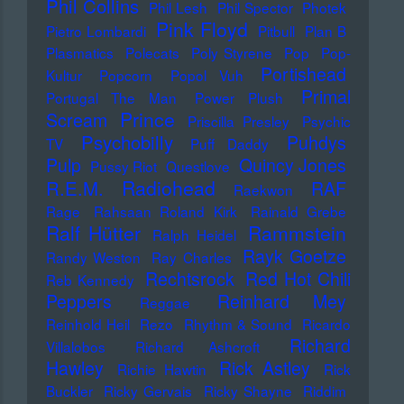
Phil Collins
Phil Lesh
Phil Spector
Photek
Pink Floyd
Pietro Lombardi
Pitbull
Plan B
Plasmatics
Polecats
Poly Styrene
Pop
Pop-
Portishead
Kultur
Popcorn
Popol Vuh
Primal
Portugal The Man
Power Plush
Prince
Scream
Priscilla Presley
Psychic
Psychobilly
Puhdys
TV
Puff Daddy
Pulp
Quincy Jones
Pussy Riot
Questlove
Radiohead
R.E.M.
RAF
Raekwon
Rage
Rahsaan Roland Kirk
Rainald Grebe
Ralf Hütter
Rammstein
Ralph Heidel
Rayk Goetze
Randy Weston
Ray Charles
Rechtsrock
Red Hot Chili
Reb Kennedy
Peppers
Reinhard Mey
Reggae
Reinhold Heil
Rezo
Rhythm & Sound
Ricardo
Richard
Villalobos
Richard Ashcroft
Hawley
Rick Astley
Richie Hawtin
Rick
Buckler
Ricky Gervais
Ricky Shayne
Riddim