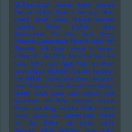
Grönemeyer
Herman Brood
Hermeto
Pascoal
HipHop Made in Germany
Hitler
Hitster
Holger Czukay
Honolulu Mountain
Horst Lichter
Daffodils
Horst
Weidenmüller
Hot Chip
Hotel Rimini
Howard Carpendale
Howlin Wolf
HP
Baxxter
HR Giger
Humpe & Humpe
Ian Dury
Hüsker Dü
Ibiza Final Boss
Ice
Iggy Pop
Ice-T
Cube
Ideal
Ike White
Ikkimel
Ikke Hüftgold
Il Civetto
Ina Deter
Ina Müller
International Music
Interzone
Irene Schweizer
Irmin Schmidt
Iron Maiden
Isaak
Isaiah Collier
Jack Antonoff
Jack
DeJohnette
Jack White
Jackmate
Jackson
James Blake
Brown
Jake Bugg
James
James Last
Jamie
Brown
James Carr
xx
Jan Delay
Jan Müller
Jane's
Janet Jackson
Addiction
Janis Joplin