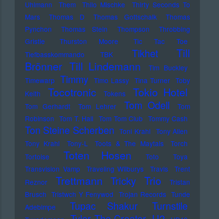
Uhlmann
Them
Thilo Mischke
Thirty Seconds To
Mars
Thomas D
Thomas Gottschalk
Thomas
Pynchon
Thomas Stein
Thompson
Throbbing
Gristle
Thurston Moore
Tic Tac Toe
Till
Tikhet
Tiefbasskommando TBK
Brönner
Till Lindemann
Tim Buckley
Timmy
Timewarp
Timo Lassy
Tina Turner
Toby
Tocotronic
Tokio Hotel
Keith
Tokens
Tom Odell
Tom Gerhardt
Tom Lehrer
Tom
Robinson
Tom T. Hall
Tom Tom Club
Tommy Cash
Ton Steine Scherben
Toni Krahl
Tony Allen
Tony Krahl
Tony-L
Toots & The Maytals
Torch
Toten Hosen
Tortoise
Toto
Toya
Transvision Vamp
Traveling Wilburys
Travis
Trent
Trettmann
Trio
Tricky
Reznor
Tristan
Brusch
Tristwch Y Fenywod
Trojan Records
Tunde
Tupac Shakur
Turnstile
Adebimpe
U2
Tyler The Creator