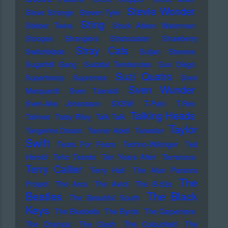
Stevie Wonder
Steve Strange
Steven Tyler
Sting
Stieber Twins
Stock Aitken Waterman
Stooges
Stranglers
Stratocaster
Strawberry
Stray Cats
Switchblade
Sufjan Stevens
Sugarhill Gang
Suicidal Tendencies
Sun Diego
Suzi Quatro
Supertramp
Supremes
Sven
Sven Wunder
Marquardt
Sven Tasnadi
Sven-Ake Johansson
SXSW
T-Pain
T.Rex
Talking Heads
Tahnee
Talay Riley
Talk Talk
Taylor
Tangerine Dream
Tanner Adell
Tarwater
Swift
Tears For Fears
Techno-Wikinger
Ted
Herold
Teho Teardo
Ten Years After
Terranova
Terry Callier
Terry Hall
The Alan Parsons
The
Project
The Arcs
The Avicii
The B-52s
Beatles
The Black
The Beautiful South
Keys
The Bluebells
The Byrds
The Carpenters
The Champs
The Clash
The Colourfield
The