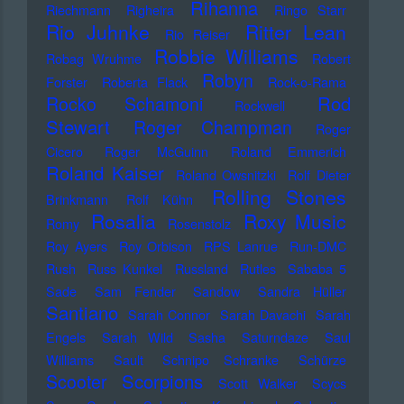
Rihanna
Riechmann
Righeira
Ringo Starr
Rio Juhnke
Ritter Lean
Rio Reiser
Robbie Williams
Robag Wruhme
Robert
Robyn
Forster
Roberta Flack
Rock-o-Rama
Rod
Rocko Schamoni
Rockwell
Stewart
Roger Champman
Roger
Cicero
Roger McGuinn
Roland Emmerich
Roland Kaiser
Roland Owsnitzki
Rolf Dieter
Rolling Stones
Brinkmann
Rolf Kühn
Rosalia
Roxy Music
Romy
Rosenstolz
Roy Ayers
Roy Orbison
RPS Lanrue
Run-DMC
Rush
Russ Kunkel
Russland
Rutles
Sababa 5
Sade
Sam Fender
Sandow
Sandra Hüller
Santiano
Sarah Connor
Sarah Davachi
Sarah
Engels
Sarah Wild
Sasha
Saturndaze
Saul
Williams
Sault
Schnipo Schranke
Schürze
Scorpions
Scooter
Scott Walker
Scycs