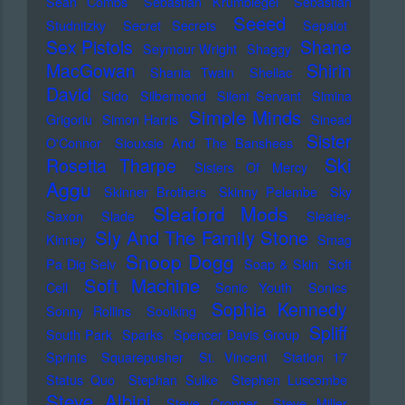
Sean Combs
Sebastian Krumbiegel
Sebastian
Seeed
Studnitzky
Secret Secrets
Sepalot
Sex Pistols
Shane
Seymour Wright
Shaggy
MacGowan
Shirin
Shania Twain
Shellac
David
Sido
Silbermond
Silent Servant
Simina
Simple Minds
Grigoriu
Simon Harris
Sinead
Sister
O'Connor
Siouxsie And The Banshees
Ski
Rosetta Tharpe
Sisters Of Mercy
Aggu
Skinner Brothers
Skinny Pelembe
Sky
Sleaford Mods
Saxon
Slade
Sleater-
Sly And The Family Stone
Kinney
Smag
Snoop Dogg
Pa Dig Selv
Soap & Skin
Soft
Soft Machine
Cell
Sonic Youth
Sonics
Sophia Kennedy
Sonny Rollins
Soolking
Spliff
South Park
Sparks
Spencer Davis Group
Sprints
Squarepusher
St. Vincent
Station 17
Status Quo
Stephan Sulke
Stephen Luscombe
Steve Albini
Steve Cropper
Steve Miller