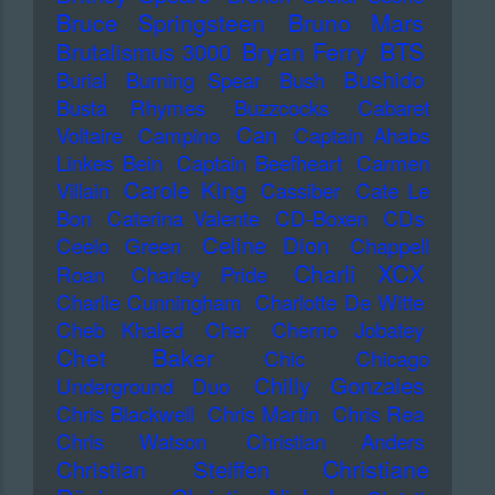
Bruce Springsteen
Bruno Mars
Bryan Ferry
BTS
Brutalismus 3000
Bushido
Burial
Burning Spear
Bush
Busta Rhymes
Buzzcocks
Cabaret
Can
Voltaire
Campino
Captain Ahabs
Linkes Bein
Captain Beefheart
Carmen
Carole King
Villain
Cassiber
Cate Le
Bon
Caterina Valente
CD-Boxen
CDs
Celine Dion
Ceelo Green
Chappell
Charli XCX
Roan
Charley Pride
Charlie Cunningham
Charlotte De Witte
Cheb Khaled
Cher
Cherno Jobatey
Chet Baker
Chic
Chicago
Chilly Gonzales
Underground Duo
Chris Blackwell
Chris Martin
Chris Rea
Chris Watson
Christian Anders
Christiane
Christian Steiffen