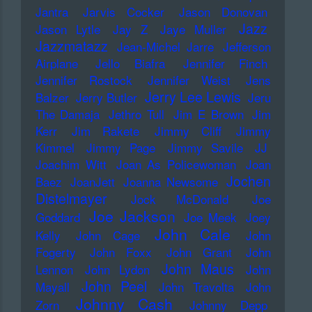
Jantra
Jarvis Cocker
Jason Donovan
Jazz
Jason Lytle
Jay Z
Jaye Muller
Jazzmatazz
Jean-Michel Jarre
Jefferson
Airplane
Jello Biafra
Jennifer Finch
Jennifer Rostock
Jennifer Weist
Jens
Jerry Lee Lewis
Balzer
Jerry Butler
Jeru
The Damaja
Jethro Tull
Jim E Brown
Jim
Kerr
Jim Rakete
Jimmy Cliff
Jimmy
Kimmel
Jimmy Page
Jimmy Savile
JJ
Joachim Witt
Joan As Policewoman
Joan
Jochen
Baez
JoanJett
Joanna Newsome
Distelmayer
Jock McDonald
Joe
Joe Jackson
Goddard
Joe Meek
Joey
John Cale
Kelly
John Cage
John
Fogerty
John Foxx
John Grant
John
John Maus
Lennon
John Lydon
John
John Peel
Mayall
John Travolta
John
Johnny Cash
Zorn
Johnny Depp