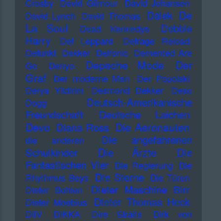
Crosby
David Gilmour
David Johansen
De
Dälek
David Lynch
David Thomas
La Soul
Debbie
Dead Kennedys
Harry
Def Leppard
Defrage Reload
Defunkt
Dekker
Delfonic
Demented Are
Depeche Mode
Der
Go
Denyo
Graf
Der moderne Man
Der Popolski
Derya Yildirim
Desmond Dekker
Deso
Deutsch-Amerikanische
Dogg
Freundschaft
Deutsche Laichen
Devo
Die Aeronauten
Diana Ross
Die angefahrenen
die anderen
Die Ärzte
Schulkinder
Die
Fantastischen Vier
Die Regierung
Die
Die Sterne
Rhythmus Boys
Die Türen
Dieter Maschine Birr
Dieter Bohlen
Dieter Thomas Heck
Dieter Moebius
DiIV
DIKKA
Dire Straits
Dirk von