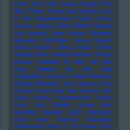
Fun
Ernst
Front 242
Fuerza Regida
Boy Three
Funny van Dannen
Fury
In The Slaughterhouse
Fusion
Future
Gary Glitter
Geese
Islands
Galliano
Genesis
Geir Jenssen
Gene Vincent
Genesis P-Orridge
Georg Danzer
Georg Kreisler
Georg Stefan Troller
George Clinton
George Harrison
George
Gestalt et Jive
Michael
Get Well
Gewalt
Gigi
Soon
GG Allin
D'Agostino
Giles Peterson
Gil Ofarim
Giorgio Moroder
Gitte Haenning
Glen
Campbell
Glen Gould
Glen Hansard
GLS
Gnarls Barkley
Goebbels/Harth
Golden
Goldie
Pudel Club
Goodie Mob
Gorillaz
Gossip
Götz Alsmann
Grace Jones
Grammys
Grandaddy
Grandmaster Flash & The Furious Five