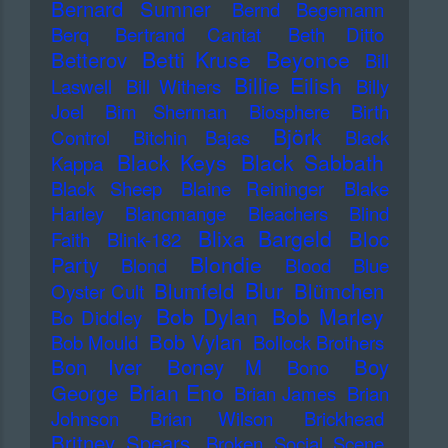
Bernard Sumner
Bernd Begemann
Berq
Bertrand Cantat
Beth Ditto
Betti Kruse
Beyonce
Betterov
Bill
Billie Eilish
Laswell
Bill Withers
Billy
Joel
Bim Sherman
Biosphere
Birth
Björk
Control
Bitchin Bajas
Black
Black Keys
Black Sabbath
Kappa
Black Sheep
Blaine Reininger
Blake
Harley
Blancmange
Bleachers
Blind
Blixa Bargeld
Bloc
Faith
Blink-182
Blondie
Party
Blond
Blood
Blue
Blur
Blumfeld
Blümchen
Oyster Cult
Bob Dylan
Bob Marley
Bo Diddley
Bob Vylan
Bob Mould
Bollock Brothers
Bon Iver
Boney M
Boy
Bono
Brian Eno
George
Brian James
Brian
Johnson
Brian Wilson
Brickhead
Britney Spears
Broken Social Scene