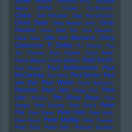
Jones
Notdurft
Notorious B.I.G.
Nouvelle
Vague
NSYNC
O-Town
O.J.Simpson
Oasis
Odd Beholder
Olga Reznichenko
Olivia Dean
Omar
Olivia Newton John
Romero
Omer Klein Trio
One Direction
Ozzy
Otto von Bismarck
Oskar Sala
Osbourne
P. Diddy
P.J. Harvey
Pan
Tau
Pankow
Papo Yoplack
Parov Stelar
Patti Smith
Patrick Wagner
Patrick Walden
Paul Kalkbrenner
Paul
Paul Heaton
McCartney
Paul Simon
Paul
Paul Nero
Paul Weller
van Dyk
Paula Hartmann
Pere
Peaches
Pearl Jam
Peggy Gou
Pet Shop Boys
Ubu
Perrecy
Pete
Peter
Seeger
Peter Doherty
Peter Evans
Fox
Peter Hein
Peter Green
Peter Hook
Peter Maffay
Peter Kraus
Peter Thomas
Peter Tosh
Petter Eldh
Pharoah Sanders