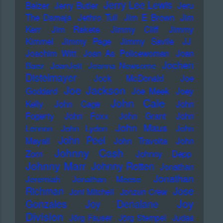
Jerry Lee Lewis
Balzer
Jerry Butler
Jeru
The Damaja
Jethro Tull
Jim E Brown
Jim
Kerr
Jim Rakete
Jimmy Cliff
Jimmy
Kimmel
Jimmy Page
Jimmy Savile
JJ
Joachim Witt
Joan As Policewoman
Joan
Jochen
Baez
JoanJett
Joanna Newsome
Distelmayer
Jock McDonald
Joe
Joe Jackson
Goddard
Joe Meek
Joey
John Cale
Kelly
John Cage
John
Fogerty
John Foxx
John Grant
John
John Maus
Lennon
John Lydon
John
John Peel
Mayall
John Travolta
John
Johnny Cash
Zorn
Johnny Depp
Johnny Marr
Johnny Rotten
Jonathan
Jonathan
Jeremiah
Jonathan Meese
Richman
Jose
Joni Mitchell
Jonzun Crew
Joy
Gonzales
Joy Denalane
Division
Jörg Fauser
Jörg Stempel
Judas