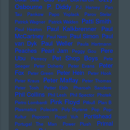
Osbourne
P. Diddy
P.J. Harvey
Pan
Tau
Pankow
Papo Yoplack
Parov Stelar
Patti Smith
Patrick Wagner
Patrick Walden
Paul Kalkbrenner
Paul
Paul Heaton
McCartney
Paul Simon
Paul
Paul Nero
Paul Weller
van Dyk
Paula Hartmann
Pere
Peaches
Pearl Jam
Peggy Gou
Pet Shop Boys
Ubu
Perrecy
Pete
Peter
Seeger
Peter Doherty
Peter Evans
Fox
Peter Hein
Peter Green
Peter Hook
Peter Maffay
Peter Kraus
Peter Thomas
Peter Tosh
Petter Eldh
Pharoah Sanders
Phil Collins
Phil Lesh
Phil Spector
Photek
Pink Floyd
Pietro Lombardi
Pitbull
Plan B
Plasmatics
Polecats
Poly Styrene
Pop
Pop-
Portishead
Kultur
Popcorn
Popol Vuh
Primal
Portugal The Man
Power Plush