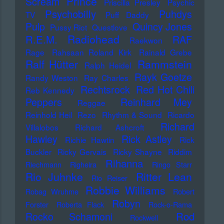
Prince
Scream
Priscilla Presley
Psychic
Psychobilly
Puhdys
TV
Puff Daddy
Pulp
Quincy Jones
Pussy Riot
Questlove
Radiohead
R.E.M.
RAF
Raekwon
Rage
Rahsaan Roland Kirk
Rainald Grebe
Ralf Hütter
Rammstein
Ralph Heidel
Rayk Goetze
Randy Weston
Ray Charles
Rechtsrock
Red Hot Chili
Reb Kennedy
Peppers
Reinhard Mey
Reggae
Reinhold Heil
Rezo
Rhythm & Sound
Ricardo
Richard
Villalobos
Richard Ashcroft
Hawley
Rick Astley
Richie Hawtin
Rick
Buckler
Ricky Gervais
Ricky Shayne
Riddim
Rihanna
Riechmann
Righeira
Ringo Starr
Rio Juhnke
Ritter Lean
Rio Reiser
Robbie Williams
Robag Wruhme
Robert
Robyn
Forster
Roberta Flack
Rock-o-Rama
Rod
Rocko Schamoni
Rockwell