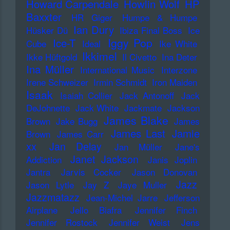
Howard Carpendale
Howlin Wolf
HP
Baxxter
HR Giger
Humpe & Humpe
Ian Dury
Hüsker Dü
Ibiza Final Boss
Ice
Iggy Pop
Ice-T
Cube
Ideal
Ike White
Ikkimel
Ikke Hüftgold
Il Civetto
Ina Deter
Ina Müller
International Music
Interzone
Irene Schweizer
Irmin Schmidt
Iron Maiden
Isaak
Isaiah Collier
Jack Antonoff
Jack
DeJohnette
Jack White
Jackmate
Jackson
James Blake
Brown
Jake Bugg
James
James Last
Jamie
Brown
James Carr
xx
Jan Delay
Jan Müller
Jane's
Janet Jackson
Addiction
Janis Joplin
Jantra
Jarvis Cocker
Jason Donovan
Jazz
Jason Lytle
Jay Z
Jaye Muller
Jazzmatazz
Jean-Michel Jarre
Jefferson
Airplane
Jello Biafra
Jennifer Finch
Jennifer Rostock
Jennifer Weist
Jens