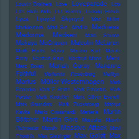
Loveparade
Louvin Brothers
Love
Low
Life Rich Kids
LTJ Bukem
Ludwig Hirsch
Lyca
Lynyrd Skynyrd
Mac Miller
Madness
Macklemore
Mad Sin
Madlib
Madonna
Madsen
Main Source
Makaya McCraven
Malcolm McLaren
Malik Harris
Malva
Mambo Kurt
Mamie
Mani
Perry
Manfred Krug
Manfred Mann
Mariah Carey
Marianne
Marc Bolan
Faithfull
Marianne Rosenberg
Marilyn
Marius Müller-Westernhagen
Mark
Benecke
Mark E Smith
Mark Ernestus
Mark
Forster
Mark Knopfler
Mark Oliver Everett
Mark Saunders
Mark Zuckerberg
Markus
Martin
Kavka
Marlo Grosshardt
Marteria
Martin Gore
Böttcher
Marusha
Marvin
Massive Attack
Rainwater
Massiv
Mavi
Max Goldt
Max
Phoenix
Max Giesinger