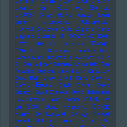
Common
Conny Plank
Cosmic Baby
Courtney Barnett
Cosmic Ear
CRASS
Crazy Horse
Crazy Town
Creedence Clearwater
Cream
Revival
Crutches
Curd Jürgens
Curtis
DAF
Mayfield
Cypress Hill
D3SM6ND
Daft Punk
Danger
Dan Auerbach
Dan
Daniel Küblböck
Daniel Richter
Danny Mark
Dapayk & Padberg
Dario
G.
Das mit den Blumen tut mir leid
Das
Paradies
Dascha Dauenhauer
Data Luv
Dave Ball
Dave Grohl
Dave Stewart
David Bowie
David Byrne
David
Crosby
David Gilmour
David Johansen
De
Dälek
David Lynch
David Thomas
La Soul
Debbie
Dead Kennedys
Harry
Def Leppard
Defrage Reload
Defunkt
Dekker
Delfonic
Demented Are