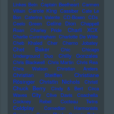
Linkes Bein
Captain Beefheart
Carmen
Carole King
Villain
Cassiber
Cate Le
Bon
Caterina Valente
CD-Boxen
CDs
Celine Dion
Ceelo Green
Chappell
Charli XCX
Roan
Charley Pride
Charlie Cunningham
Charlotte De Witte
Cheb Khaled
Cher
Cherno Jobatey
Chet Baker
Chic
Chicago
Chilly Gonzales
Underground Duo
Chris Blackwell
Chris Martin
Chris Rea
Chris Watson
Christian Anders
Christiane
Christian Steiffen
Rösinger
Christin Nichols
Christl
Chuck Berry
Cindy & Bert
Circa
City
Waves
Clive Davis
Coachella
Cockney Rebel
Cocteau Twins
Coldplay
Comedian Harmonists