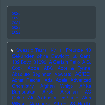
2026
2025
2024
2023
2022
40
Sweat & Tears
!K7
11 Freunde
Sekunden ohne Gewicht
50 Cent
102 Boyz
01099
A Certain Ratio
A.G.
Abba
Cook
ABC
Abor & Tynna
AC/DC
Absolute Beginner
Abwärts
Advanced
Achim Reichel
Ada
Adele
Chemistry
Afghan Whigs
Afrika
Bambaataa
Afrob
Afroman
AG
Geige
Air
Alabaster DePlume
Alan
Alfred 23 Harth
Wilson
Alexandra