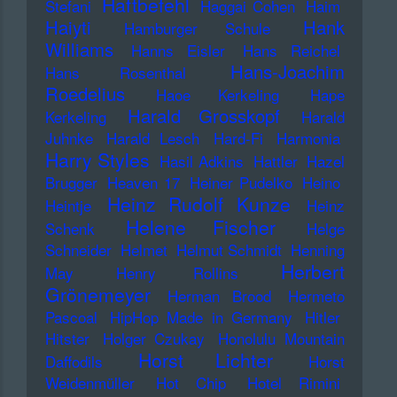
Haftbefehl
Stefani
Haggai Cohen
Haim
Haiyti
Hank
Hamburger Schule
Williams
Hanns Eisler
Hans Reichel
Hans-Joachim
Hans Rosenthal
Roedelius
Haoe Kerkeling
Hape
Harald Grosskopf
Kerkeling
Harald
Juhnke
Harald Lesch
Hard-Fi
Harmonia
Harry Styles
Hasil Adkins
Hattler
Hazel
Brugger
Heaven 17
Heiner Pudelko
Heino
Heinz Rudolf Kunze
Heintje
Heinz
Helene Fischer
Schenk
Helge
Schneider
Helmet
Helmut Schmidt
Henning
Herbert
May
Henry Rollins
Grönemeyer
Herman Brood
Hermeto
Pascoal
HipHop Made in Germany
Hitler
Hitster
Holger Czukay
Honolulu Mountain
Horst Lichter
Daffodils
Horst
Weidenmüller
Hot Chip
Hotel Rimini