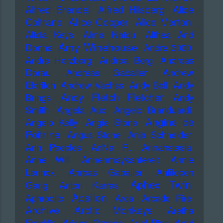
Alfred Brendel
Alfred Hilsberg
Alice
Alice Cooper
Coltrane
Alice Merton
Alicia Keys
Alma Naidu
Althea And
Amy Winehouse
Donna
Andre 3000
Andre Herzberg
Andrea Berg
Andreas
Dorau
Andreas Gabalier
Andrew
Eldritch
Andrew Vachss
Andy Bell
Andy
Andy Fletch Fletcher
Brings
Andy
Smith
Angela Aux
Angelo Branduardi
Angine de
Angelo Kelly
Angie Stone
Poitrine
Angus Stone
Anja Schneider
Ann Peebles
AnNa R.
Annahstasia
Anne Will
Annenmaykantereit
Annie
Lennox
Anreas Gabalier
Antilopen
Aphex Twin
Gang
Anton Karras
Apsilon
Aphrodite
Arca
Arcade Fire
Archive
Arctic Monkeys
Aretha
Franklin
Ariana Grande
Ariel Pink
Arnd