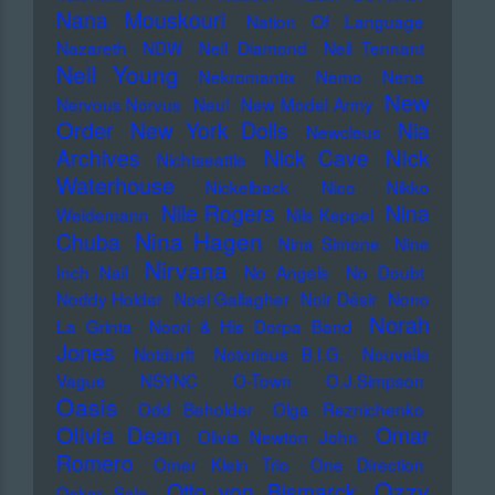
Nana Mouskouri
Nation Of Language
Nazareth
NDW
Neil Diamond
Neil Tennant
Neil Young
Nekromantix
Nemo
Nena
New
Nervous Norvus
Neu!
New Model Army
Order
New York Dolls
Nia
Newcleus
Nick
Archives
Nick Cave
Nichtseattle
Waterhouse
Nickelback
Nico
Nikko
Nile Rogers
Nina
Weidemann
Nils Keppel
Nina Hagen
Chuba
Nina Simone
Nine
Nirvana
Inch Nail
No Angels
No Doubt
Noddy Holder
Noel Gallagher
Noir Désir
Nono
Norah
La Grinta
Noori & His Dorpa Band
Jones
Notdurft
Notorious B.I.G.
Nouvelle
Vague
NSYNC
O-Town
O.J.Simpson
Oasis
Odd Beholder
Olga Reznichenko
Olivia Dean
Omar
Olivia Newton John
Romero
Omer Klein Trio
One Direction
Ozzy
Otto von Bismarck
Oskar Sala