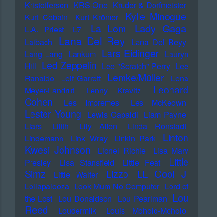
Kristofferson
KRS-One
Kruder & Dorfmeister
Kylie Minogue
Kurt Cobain
Kurt Krömer
Lady Gaga
La Lom
L.A. Priest
L7
Lana Del Rey
Laibach
Lana Del Reyy
Lars Eidinger
Lang Lang
Lankum
Lauryn
Led Zeppelin
Hill
Lee "Scratch" Perry
Lee
Lemke/Müller
Ranaldo
Leif Garrett
Lena
Leonard
Meyer-Landrut
Lenny Kravitz
Cohen
Les Impremes
Les McKeown
Lester Young
Lewis Capaldi
Liam Payne
Liars
Lilith
Lily Allen
Linda Ronstadt
Linton
Lindemann
Link Wray
Linkin Park
Kwesi Johnson
Lionel Richie
Lisa Mary
Little
Presley
Lisa Stansfield
Little Feat
LL Cool J
Simz
Lizzo
Little Walter
Lollapalooza
Look Mum No Computer
Lord of
Lou
the Lost
Lou Donaldson
Lou Pearlman
Reed
Loudermilk
Louis Moholo-Moholo