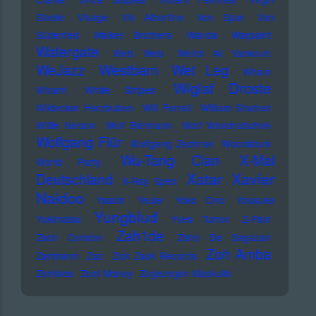
Steele
Visage
Viv Albertine
Von Spar
Von
Südenfed
Walker Brothers
Wanda
Warpaint
Watergate
Web Web
Weird Al Yankovic
Westbam
WeJazz
Wet Leg
Wham
Wiglaf Droste
Wham!
White Stripes
Wildecker Herzbuben
Will Ferrell
William Shatner
Willie Nelson
Wolf Biermann
Wolf Wondratschek
Wolfgang Flür
Wolfgang Zechner
Woodstock
Wu-Tang Clan
X-Mal
World Party
Xatar
Xavier
Deutschland
X-Ray Spex
Naidoo
Yassin
Yeule
Yoko Ono
Yousuke
Yungblud
Yukimatsu
Yves Tumor
Z-Pain
Zah1de
Zach Condon
Zaho De Sagazan
Zoh Amba
Zartmann
Zaz
Zick Zack Records
Zombies
Zoot Money
Zugezogen Maskulin