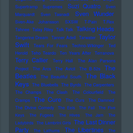
Suzi Quatro
Supertramp
Supremes
Sven
Sven Wunder
Marquardt
Sven Tasnadi
Sven-Ake Johansson
SXSW
T-Pain
T.Rex
Talking Heads
Tahnee
Talay Riley
Talk Talk
Taylor
Tangerine Dream
Tanner Adell
Tarwater
Swift
Tears For Fears
Techno-Wikinger
Ted
Herold
Teho Teardo
Ten Years After
Terranova
Terry Callier
Terry Hall
The Alan Parsons
The
Project
The Arcs
The Avicii
The B-52s
Beatles
The Black
The Beautiful South
Keys
The Bluebells
The Byrds
The Carpenters
The Champs
The Clash
The Colourfield
The
The Cure
Cramps
The Curs
The Damned
The Divine Comedy
The Eels
The Fall
The Five
Keys
The Fugees
The Hives
The Jam
The
The Last Dinner
Ladybirds
The Lambrini Girls
Party
The Libertines
The Lathums
The