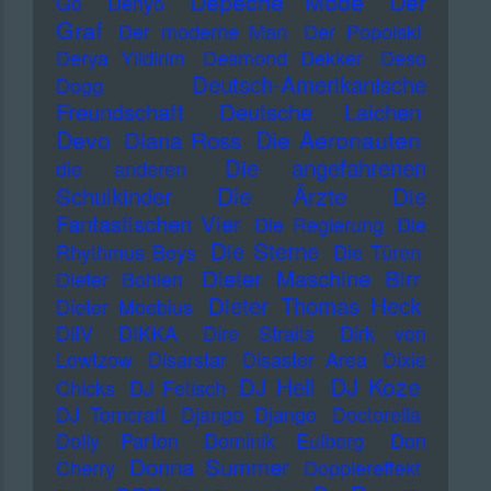
Depeche Mode
Der
Go
Denyo
Graf
Der moderne Man
Der Popolski
Derya Yildirim
Desmond Dekker
Deso
Deutsch-Amerikanische
Dogg
Freundschaft
Deutsche Laichen
Devo
Die Aeronauten
Diana Ross
Die angefahrenen
die anderen
Die Ärzte
Schulkinder
Die
Fantastischen Vier
Die Regierung
Die
Die Sterne
Rhythmus Boys
Die Türen
Dieter Maschine Birr
Dieter Bohlen
Dieter Thomas Heck
Dieter Moebius
DiIV
DIKKA
Dire Straits
Dirk von
Lowtzow
Disarstar
Disaster Area
Dixie
DJ Koze
DJ Hell
Chicks
DJ Fetisch
DJ Tomcraft
Django Django
Doctorella
Dolly Parton
Dominik Eulberg
Don
Donna Summer
Cherry
Dopplereffekt