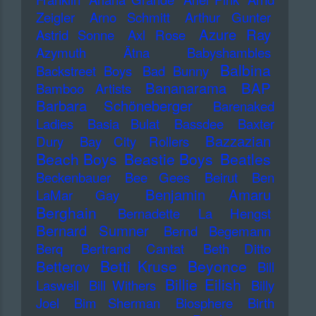
Zeigler
Arno Schmitt
Arthur Gunter
Azure Ray
Astrid Sonne
Axl Rose
Azymuth
Ätna
Babyshambles
Balbina
Backstreet Boys
Bad Bunny
Bananarama
BAP
Bamboo Artists
Barbara Schöneberger
Barenaked
Ladies
Basia Bulat
Bassdee
Baxter
Bazzazian
Dury
Bay City Rollers
Beach Boys
Beastie Boys
Beatles
Beckenbauer
Bee Gees
Beirut
Ben
Benjamin Amaru
LaMar Gay
Berghain
Bernadette La Hengst
Bernard Sumner
Bernd Begemann
Berq
Bertrand Cantat
Beth Ditto
Betti Kruse
Beyonce
Betterov
Bill
Billie Eilish
Laswell
Bill Withers
Billy
Joel
Bim Sherman
Biosphere
Birth