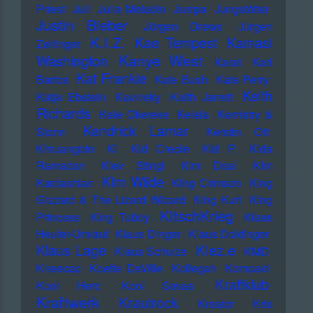
Priest
Juli
Julia Meladin
Jumpa
Jungstötter
Justin Bieber
Jürgen Drews
Jürgen
K.I.Z.
Kae Tempest
Kamasi
Zeltinger
Kanye West
Washington
Karat
Karl
Kat Frankie
Bartos
Kate Bush
Kate Perry
Keith
Katja Ebstein
Kavinsky
Keith Jarrett
Richards
Kele Okereke
Kelela
Kemistry &
Kendrick Lamar
Storm
Kerstin Ott
Khruangbin
KI
KId Creole
KId P.
KIda
Ramadan
KIev Stingl
KIm Deal
KIm
KIm Wilde
Kardashian
KIng Crimson
KIng
Gizzard & The Lizard Wizard
KIng Kurt
KIng
KItschKrieg
Princess
KIng Tubby
Klaas
Heufer-Umlauf
Klaus Dinger
Klaus Doldinger
Klez.e
Klaus Lage
Klaus Schulze
KMD
Kneecap
Koefte DeVille
Kollegah
Kompakt
Kraftklub
Kool Herc
Kool Savas
Kraftwerk
Krautrock
Kreator
Kris