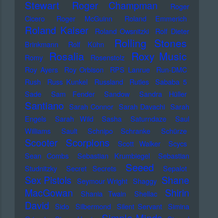
Stewart
Roger Champman
Roger
Cicero
Roger McGuinn
Roland Emmerich
Roland Kaiser
Roland Owsnitzki
Rolf Dieter
Rolling Stones
Brinkmann
Rolf Kühn
Rosalia
Roxy Music
Romy
Rosenstolz
Roy Ayers
Roy Orbison
RPS Lanrue
Run-DMC
Rush
Russ Kunkel
Russland
Rutles
Sababa 5
Sade
Sam Fender
Sandow
Sandra Hüller
Santiano
Sarah Connor
Sarah Davachi
Sarah
Engels
Sarah Wild
Sasha
Saturndaze
Saul
Williams
Sault
Schnipo Schranke
Schürze
Scorpions
Scooter
Scott Walker
Scycs
Sean Combs
Sebastian Krumbiegel
Sebastian
Seeed
Studnitzky
Secret Secrets
Sepalot
Sex Pistols
Shane
Seymour Wright
Shaggy
MacGowan
Shirin
Shania Twain
Shellac
David
Sido
Silbermond
Silent Servant
Simina
Simple Minds