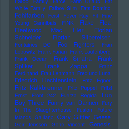
Falco
Family
Farce
Farin Urlaub
Fat
White Family
Fatboy Slim
Fats Domino
Fehlfarben
Feist
Fever Ray
Fil
Fine
Flake
Flea
Young Cannibals
FINK
Fler
Fleetwood Mac
Florian
Schneider
Florian Silbereisen
Foo Fighters
Fontaines DC
Fran
Lebowitz
Frank Farian
Frank Laufenberg
Frank Sinatra
Frank
Frank Ocean
Frank Zappa
Spilker
Franz
Ferdinand
Frau Lehmann
Fred und Luna
Friedrich Liechtenstein
Fritz Egner
Fritz Kalkbrenner
Fritz Puppel
Fritzi
Fun
Ernst
Front 242
Fuerza Regida
Boy Three
Funny van Dannen
Fury
In The Slaughterhouse
Fusion
Future
Gary Glitter
Geese
Islands
Galliano
Genesis
Geir Jenssen
Gene Vincent