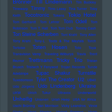
Brönner
Till Lindemann
Tim Buckley
Timmy
Timewarp
Timo Lassy
Tina Turner
Toby
Tocotronic
Tokio Hotel
Keith
Tokens
Tom Odell
Tom Gerhardt
Tom Lehrer
Tom
Robinson
Tom T. Hall
Tom Tom Club
Tommy Cash
Ton Steine Scherben
Toni Krahl
Tony Allen
Tony Krahl
Tony-L
Toots & The Maytals
Torch
Toten Hosen
Tortoise
Toto
Toya
Transvision Vamp
Traveling Wilburys
Travis
Trent
Trettmann
Trio
Tricky
Reznor
Tristan
Brusch
Tristwch Y Fenywod
Trojan Records
Tunde
Tupac Shakur
Turnstile
Adebimpe
U2
Tyler The Creator
Tuxedomoon
UB40
Udo Lindenberg
Ukraine
Udo Jürgens
UKW
Ulrich Tukur
Ultravox
Underworld
Unheilig
Unionen
Uriah Heep
USA for Africa
Uschi Brüning
Van Morrison
Vicky Leandros
Vince
Clarke
Vince Staples
Violent Femmes
Virgin