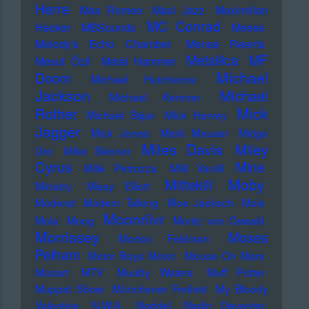
Herre
Max Romeo
Maxi Jazz
Maximilian
MC Conrad
Hecker
MBSounds
Meese
Melody's Echo Chamber
Mense Reents
Metallica
MF
Mesut Özil
Metal Hammer
Michael
Doom
Michael Hutchence
Jackson
Michael
Michael Kemner
Mick
Rother
Michael Stipe
Mick Harvey
Jagger
Mick Jones
Micki Meuser
Midge
Miles Davis
Miley
Ure
Mike Skinner
Cyrus
Mine
Mille Petrozza
Milli Vanilli
Moby
Mittekill
Ministry
Missy Elliott
Moderat
Modern Talking
Moe Jacksch
Mois
Moonriivr
Mola
Moog
Moritz von Oswald
Morrissey
Moses
Morton Feldman
Pelham
Motor Boys Motor
Mouse On Mars
Mozart
MTV
Muddy Waters
Muff Potter
Muppet Show
Münchener Freiheit
My Bloody
Valentine
N.W.A.
Naddel
Nadin Deventer