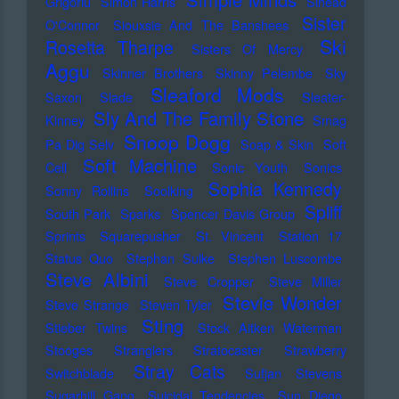
Grigoriu
Simon Harris
Sinead
Sister
O'Connor
Siouxsie And The Banshees
Ski
Rosetta Tharpe
Sisters Of Mercy
Aggu
Skinner Brothers
Skinny Pelembe
Sky
Sleaford Mods
Saxon
Slade
Sleater-
Sly And The Family Stone
Kinney
Smag
Snoop Dogg
Pa Dig Selv
Soap & Skin
Soft
Soft Machine
Cell
Sonic Youth
Sonics
Sophia Kennedy
Sonny Rollins
Soolking
Spliff
South Park
Sparks
Spencer Davis Group
Sprints
Squarepusher
St. Vincent
Station 17
Status Quo
Stephan Sulke
Stephen Luscombe
Steve Albini
Steve Cropper
Steve Miller
Stevie Wonder
Steve Strange
Steven Tyler
Sting
Stieber Twins
Stock Aitken Waterman
Stooges
Stranglers
Stratocaster
Strawberry
Stray Cats
Switchblade
Sufjan Stevens
Sugarhill Gang
Suicidal Tendencies
Sun Diego