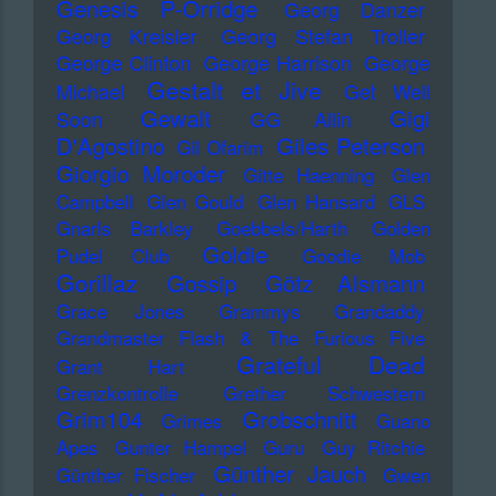
Genesis P-Orridge
Georg Danzer
Georg Kreisler
Georg Stefan Troller
George Clinton
George Harrison
George
Gestalt et Jive
Michael
Get Well
Gewalt
Gigi
Soon
GG Allin
D'Agostino
Giles Peterson
Gil Ofarim
Giorgio Moroder
Gitte Haenning
Glen
Campbell
Glen Gould
Glen Hansard
GLS
Gnarls Barkley
Goebbels/Harth
Golden
Goldie
Pudel Club
Goodie Mob
Gorillaz
Gossip
Götz Alsmann
Grace Jones
Grammys
Grandaddy
Grandmaster Flash & The Furious Five
Grateful Dead
Grant Hart
Grenzkontrolle
Grether Schwestern
Grim104
Grobschnitt
Grimes
Guano
Apes
Gunter Hampel
Guru
Guy Ritchie
Günther Jauch
Günther Fischer
Gwen