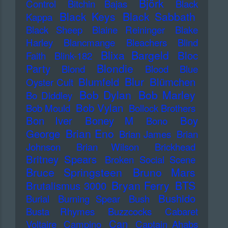
Björk
Control
Bitchin Bajas
Black
Black Keys
Black Sabbath
Kappa
Black Sheep
Blaine Reininger
Blake
Harley
Blancmange
Bleachers
Blind
Blixa Bargeld
Bloc
Faith
Blink-182
Blondie
Party
Blond
Blood
Blue
Blur
Blumfeld
Blümchen
Oyster Cult
Bob Dylan
Bob Marley
Bo Diddley
Bob Vylan
Bob Mould
Bollock Brothers
Bon Iver
Boney M
Boy
Bono
Brian Eno
George
Brian James
Brian
Johnson
Brian Wilson
Brickhead
Britney Spears
Broken Social Scene
Bruce Springsteen
Bruno Mars
Bryan Ferry
BTS
Brutalismus 3000
Bushido
Burial
Burning Spear
Bush
Busta Rhymes
Buzzcocks
Cabaret
Can
Voltaire
Campino
Captain Ahabs