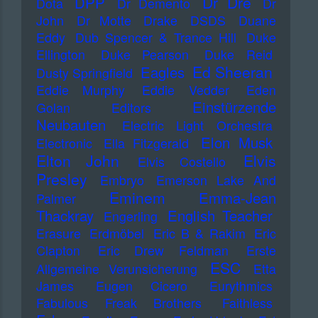
Dr Dre
DPP
Dota
Dr Demento
Dr
John
Dr Motte
Drake
DSDS
Duane
Eddy
Dub Spencer & Trance Hill
Duke
Ellington
Duke Pearson
Duke Reid
Ed Sheeran
Eagles
Dusty Springfield
Eddie Murphy
Eddie Vedder
Eden
Einstürzende
Golan
Editors
Neubauten
Electric Light Orchestra
Elon Musk
Electronic
Ella Fitzgerald
Elton John
Elvis
Elvis Costello
Presley
Embryo
Emerson Lake And
Eminem
Emma-Jean
Palmer
Thackray
English Teacher
Engerling
Erasure
Erdmöbel
Eric B & Rakim
Eric
Clapton
Eric Drew Feldman
Erste
ESC
Allgemeine Verunsicherung
Etta
James
Eugen Cicero
Eurythmics
Fabulous Freak Brothers
Faithless