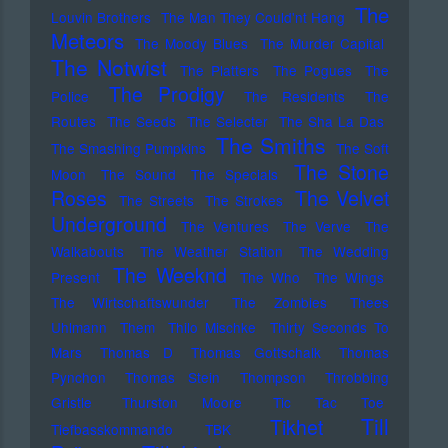
The
Louvin Brothers
The Man They Could'nt Hang
Meteors
The Moody Blues
The Murder Capital
The Notwist
The Platters
The Pogues
The
The Prodigy
Police
The Residents
The
Routes
The Seeds
The Selecter
The Sha La Das
The Smiths
The Smashing Pumpkins
The Soft
The Stone
Moon
The Sound
The Specials
Roses
The Velvet
The Streets
The Strokes
Underground
The Ventures
The Verve
The
Walkabouts
The Weather Station
The Wedding
The Weeknd
Present
The Who
The Wings
The Wirtschaftswunder
The Zombies
Thees
Uhlmann
Them
Thilo Mischke
Thirty Seconds To
Mars
Thomas D
Thomas Gottschalk
Thomas
Pynchon
Thomas Stein
Thompson
Throbbing
Gristle
Thurston Moore
Tic Tac Toe
Till
Tikhet
Tiefbasskommando TBK