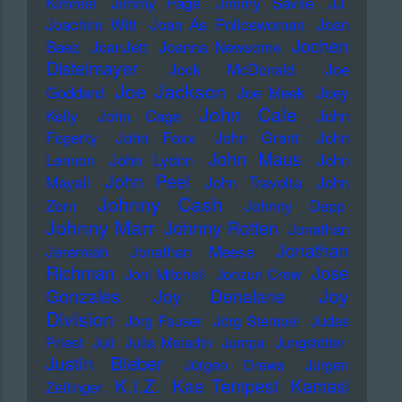
Kimmel
Jimmy Page
Jimmy Savile
JJ
Joachim Witt
Joan As Policewoman
Joan
Jochen
Baez
JoanJett
Joanna Newsome
Distelmayer
Jock McDonald
Joe
Joe Jackson
Goddard
Joe Meek
Joey
John Cale
Kelly
John Cage
John
Fogerty
John Foxx
John Grant
John
John Maus
Lennon
John Lydon
John
John Peel
Mayall
John Travolta
John
Johnny Cash
Zorn
Johnny Depp
Johnny Marr
Johnny Rotten
Jonathan
Jonathan
Jeremiah
Jonathan Meese
Richman
Jose
Joni Mitchell
Jonzun Crew
Joy
Gonzales
Joy Denalane
Division
Jörg Fauser
Jörg Stempel
Judas
Priest
Juli
Julia Meladin
Jumpa
Jungstötter
Justin Bieber
Jürgen Drews
Jürgen
K.I.Z.
Kae Tempest
Kamasi
Zeltinger