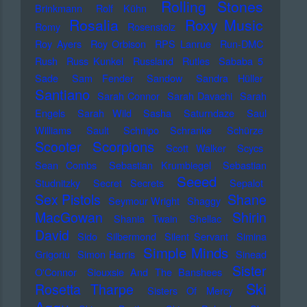
Rolling Stones
Brinkmann
Rolf Kühn
Rosalia
Roxy Music
Romy
Rosenstolz
Roy Ayers
Roy Orbison
RPS Lanrue
Run-DMC
Rush
Russ Kunkel
Russland
Rutles
Sababa 5
Sade
Sam Fender
Sandow
Sandra Hüller
Santiano
Sarah Connor
Sarah Davachi
Sarah
Engels
Sarah Wild
Sasha
Saturndaze
Saul
Williams
Sault
Schnipo Schranke
Schürze
Scorpions
Scooter
Scott Walker
Scycs
Sean Combs
Sebastian Krumbiegel
Sebastian
Seeed
Studnitzky
Secret Secrets
Sepalot
Sex Pistols
Shane
Seymour Wright
Shaggy
MacGowan
Shirin
Shania Twain
Shellac
David
Sido
Silbermond
Silent Servant
Simina
Simple Minds
Grigoriu
Simon Harris
Sinead
Sister
O'Connor
Siouxsie And The Banshees
Ski
Rosetta Tharpe
Sisters Of Mercy