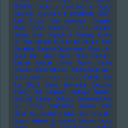
Revival
Crutches
Curd Jürgens
Curtis
DAF
Mayfield
Cypress Hill
D3SM6ND
Daft Punk
Danger
Dan Auerbach
Dan
Daniel Küblböck
Daniel Richter
Danny Mark
Dapayk & Padberg
Dario
G.
Das mit den Blumen tut mir leid
Das
Paradies
Dascha Dauenhauer
Data Luv
Dave Ball
Dave Grohl
Dave Stewart
David Bowie
David Byrne
David
Crosby
David Gilmour
David Johansen
De
Dälek
David Lynch
David Thomas
La Soul
Debbie
Dead Kennedys
Harry
Def Leppard
Defrage Reload
Defunkt
Dekker
Delfonic
Demented Are
Depeche Mode
Der
Go
Denyo
Graf
Der moderne Man
Der Popolski
Derya Yildirim
Desmond Dekker
Deso
Deutsch-Amerikanische
Dogg