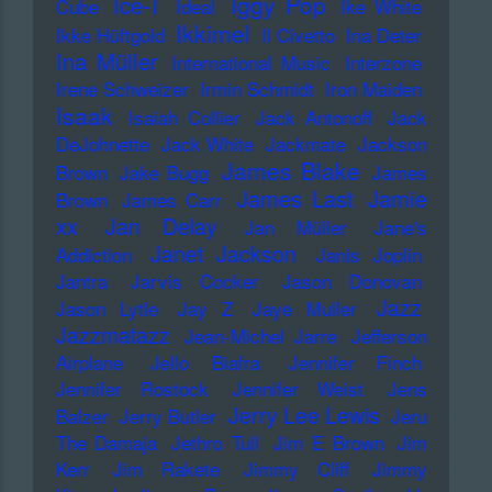
Iggy Pop
Ice-T
Cube
Ideal
Ike White
Ikkimel
Ikke Hüftgold
Il Civetto
Ina Deter
Ina Müller
International Music
Interzone
Irene Schweizer
Irmin Schmidt
Iron Maiden
Isaak
Isaiah Collier
Jack Antonoff
Jack
DeJohnette
Jack White
Jackmate
Jackson
James Blake
Brown
Jake Bugg
James
James Last
Jamie
Brown
James Carr
xx
Jan Delay
Jan Müller
Jane's
Janet Jackson
Addiction
Janis Joplin
Jantra
Jarvis Cocker
Jason Donovan
Jazz
Jason Lytle
Jay Z
Jaye Muller
Jazzmatazz
Jean-Michel Jarre
Jefferson
Airplane
Jello Biafra
Jennifer Finch
Jennifer Rostock
Jennifer Weist
Jens
Jerry Lee Lewis
Balzer
Jerry Butler
Jeru
The Damaja
Jethro Tull
Jim E Brown
Jim
Kerr
Jim Rakete
Jimmy Cliff
Jimmy