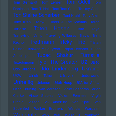
Tom Odell
Tom Gerhardt
Tom Lehrer
Tom
Robinson
Tom T. Hall
Tom Tom Club
Tommy Cash
Ton Steine Scherben
Toni Krahl
Tony Allen
Tony Krahl
Tony-L
Toots & The Maytals
Torch
Toten Hosen
Tortoise
Toto
Toya
Transvision Vamp
Traveling Wilburys
Travis
Trent
Trettmann
Trio
Tricky
Reznor
Tristan
Brusch
Tristwch Y Fenywod
Trojan Records
Tunde
Tupac Shakur
Turnstile
Adebimpe
U2
Tyler The Creator
Tuxedomoon
UB40
Udo Lindenberg
Ukraine
Udo Jürgens
UKW
Ulrich Tukur
Ultravox
Underworld
Unheilig
Unionen
Uriah Heep
USA for Africa
Uschi Brüning
Van Morrison
Vicky Leandros
Vince
Clarke
Vince Staples
Violent Femmes
Virgin
Steele
Visage
Viv Albertine
Von Spar
Von
Südenfed
Walker Brothers
Wanda
Warpaint
Watergate
Web Web
Weird Al Yankovic