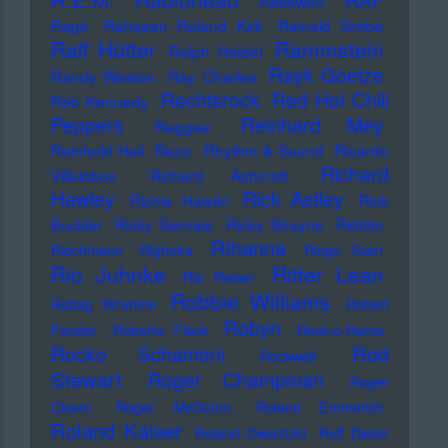
RAF
Raekwon
Rage
Rahsaan Roland Kirk
Rainald Grebe
Ralf Hütter
Rammstein
Ralph Heidel
Rayk Goetze
Randy Weston
Ray Charles
Rechtsrock
Red Hot Chili
Reb Kennedy
Peppers
Reinhard Mey
Reggae
Reinhold Heil
Rezo
Rhythm & Sound
Ricardo
Richard
Villalobos
Richard Ashcroft
Hawley
Rick Astley
Richie Hawtin
Rick
Buckler
Ricky Gervais
Ricky Shayne
Riddim
Rihanna
Riechmann
Righeira
Ringo Starr
Rio Juhnke
Ritter Lean
Rio Reiser
Robbie Williams
Robag Wruhme
Robert
Robyn
Forster
Roberta Flack
Rock-o-Rama
Rod
Rocko Schamoni
Rockwell
Stewart
Roger Champman
Roger
Cicero
Roger McGuinn
Roland Emmerich
Roland Kaiser
Roland Owsnitzki
Rolf Dieter