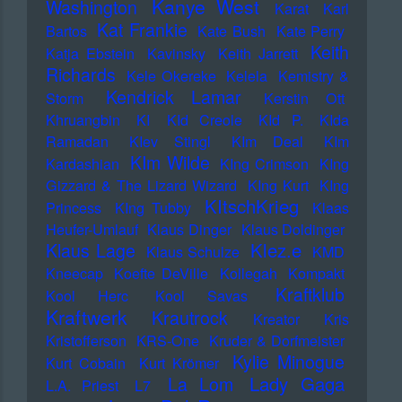
Kanye West
Washington
Karat
Karl
Kat Frankie
Bartos
Kate Bush
Kate Perry
Keith
Katja Ebstein
Kavinsky
Keith Jarrett
Richards
Kele Okereke
Kelela
Kemistry &
Kendrick Lamar
Storm
Kerstin Ott
Khruangbin
KI
KId Creole
KId P.
KIda
Ramadan
KIev Stingl
KIm Deal
KIm
KIm Wilde
Kardashian
KIng Crimson
KIng
Gizzard & The Lizard Wizard
KIng Kurt
KIng
KItschKrieg
Princess
KIng Tubby
Klaas
Heufer-Umlauf
Klaus Dinger
Klaus Doldinger
Klez.e
Klaus Lage
Klaus Schulze
KMD
Kneecap
Koefte DeVille
Kollegah
Kompakt
Kraftklub
Kool Herc
Kool Savas
Kraftwerk
Krautrock
Kreator
Kris
Kristofferson
KRS-One
Kruder & Dorfmeister
Kylie Minogue
Kurt Cobain
Kurt Krömer
Lady Gaga
La Lom
L.A. Priest
L7