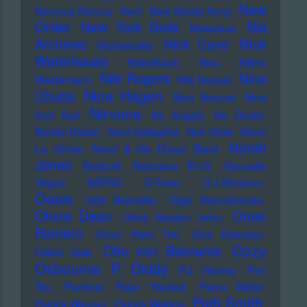
New
Nervous Norvus
Neu!
New Model Army
Order
New York Dolls
Nia
Newcleus
Nick
Archives
Nick Cave
Nichtseattle
Waterhouse
Nickelback
Nico
Nikko
Nile Rogers
Nina
Weidemann
Nils Keppel
Nina Hagen
Chuba
Nina Simone
Nine
Nirvana
Inch Nail
No Angels
No Doubt
Noddy Holder
Noel Gallagher
Noir Désir
Nono
Norah
La Grinta
Noori & His Dorpa Band
Jones
Notdurft
Notorious B.I.G.
Nouvelle
Vague
NSYNC
O-Town
O.J.Simpson
Oasis
Odd Beholder
Olga Reznichenko
Olivia Dean
Omar
Olivia Newton John
Romero
Omer Klein Trio
One Direction
Ozzy
Otto von Bismarck
Oskar Sala
Osbourne
P. Diddy
P.J. Harvey
Pan
Tau
Pankow
Papo Yoplack
Parov Stelar
Patti Smith
Patrick Wagner
Patrick Walden