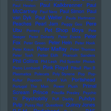
Paul Kalkbrenner
Paul
Paul Heaton
McCartney
Paul Simon
Paul
Paul Nero
Paul Weller
van Dyk
Paula Hartmann
Pere
Peaches
Pearl Jam
Peggy Gou
Pet Shop Boys
Ubu
Perrecy
Pete
Peter
Seeger
Peter Doherty
Peter Evans
Fox
Peter Hein
Peter Green
Peter Hook
Peter Maffay
Peter Kraus
Peter Thomas
Peter Tosh
Petter Eldh
Pharoah Sanders
Phil Collins
Phil Lesh
Phil Spector
Photek
Pink Floyd
Pietro Lombardi
Pitbull
Plan B
Plasmatics
Polecats
Poly Styrene
Pop
Pop-
Portishead
Kultur
Popcorn
Popol Vuh
Primal
Portugal The Man
Power Plush
Prince
Scream
Priscilla Presley
Psychic
Psychobilly
Puhdys
TV
Puff Daddy
Pulp
Quincy Jones
Pussy Riot
Questlove
Radiohead
R.E.M.