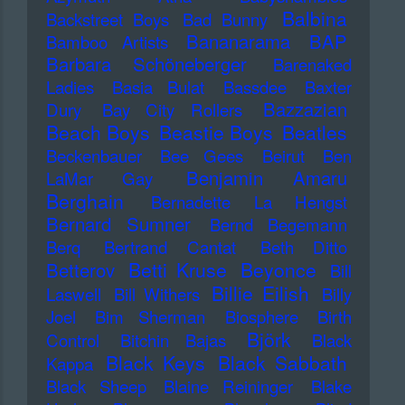
Balbina
Backstreet Boys
Bad Bunny
Bananarama
BAP
Bamboo Artists
Barbara Schöneberger
Barenaked
Ladies
Basia Bulat
Bassdee
Baxter
Bazzazian
Dury
Bay City Rollers
Beach Boys
Beastie Boys
Beatles
Beckenbauer
Bee Gees
Beirut
Ben
Benjamin Amaru
LaMar Gay
Berghain
Bernadette La Hengst
Bernard Sumner
Bernd Begemann
Berq
Bertrand Cantat
Beth Ditto
Betti Kruse
Beyonce
Betterov
Bill
Billie Eilish
Laswell
Bill Withers
Billy
Joel
Bim Sherman
Biosphere
Birth
Björk
Control
Bitchin Bajas
Black
Black Keys
Black Sabbath
Kappa
Black Sheep
Blaine Reininger
Blake