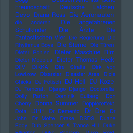
Freundschaft
Deutsche Laichen
Devo
Die Aeronauten
Diana Ross
Die angefahrenen
die anderen
Die Ärzte
Schulkinder
Die
Fantastischen Vier
Die Regierung
Die
Die Sterne
Rhythmus Boys
Die Türen
Dieter Maschine Birr
Dieter Bohlen
Dieter Thomas Heck
Dieter Moebius
DiIV
DIKKA
Dire Straits
Dirk von
Lowtzow
Disarstar
Disaster Area
Dixie
DJ Koze
DJ Hell
Chicks
DJ Fetisch
DJ Tomcraft
Django Django
Doctorella
Dolly Parton
Dominik Eulberg
Don
Donna Summer
Cherry
Dopplereffekt
Dr Dre
DPP
Dota
Dr Demento
Dr
John
Dr Motte
Drake
DSDS
Duane
Eddy
Dub Spencer & Trance Hill
Duke
Ellington
Duke Pearson
Duke Reid