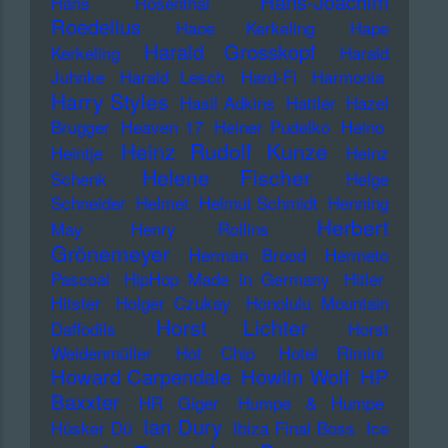
Hans-Joachim
Hans Rosenthal
Roedelius
Haoe Kerkeling
Hape
Harald Grosskopf
Kerkeling
Harald
Juhnke
Harald Lesch
Hard-Fi
Harmonia
Harry Styles
Hasil Adkins
Hattler
Hazel
Brugger
Heaven 17
Heiner Pudelko
Heino
Heinz Rudolf Kunze
Heintje
Heinz
Helene Fischer
Schenk
Helge
Schneider
Helmet
Helmut Schmidt
Henning
Herbert
May
Henry Rollins
Grönemeyer
Herman Brood
Hermeto
Pascoal
HipHop Made in Germany
Hitler
Hitster
Holger Czukay
Honolulu Mountain
Horst Lichter
Daffodils
Horst
Weidenmüller
Hot Chip
Hotel Rimini
Howard Carpendale
Howlin Wolf
HP
Baxxter
HR Giger
Humpe & Humpe
Ian Dury
Hüsker Dü
Ibiza Final Boss
Ice