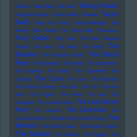
Talking Heads
Tahnee
Talay Riley
Talk Talk
Taylor
Tangerine Dream
Tanner Adell
Tarwater
Swift
Tears For Fears
Techno-Wikinger
Ted
Herold
Teho Teardo
Ten Years After
Terranova
Terry Callier
Terry Hall
The Alan Parsons
The
Project
The Arcs
The Avicii
The B-52s
Beatles
The Black
The Beautiful South
Keys
The Bluebells
The Byrds
The Carpenters
The Champs
The Clash
The Colourfield
The
The Cure
Cramps
The Curs
The Damned
The Divine Comedy
The Eels
The Fall
The Five
Keys
The Fugees
The Hives
The Jam
The
The Last Dinner
Ladybirds
The Lambrini Girls
Party
The Libertines
The Lathums
The
The
Louvin Brothers
The Man They Could'nt Hang
Meteors
The Moody Blues
The Murder Capital
The Notwist
The Platters
The Pogues
The