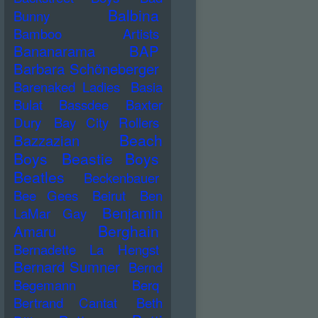
Balbina
Bunny
Bamboo Artists
Bananarama
BAP
Barbara Schöneberger
Barenaked Ladies
Basia
Bulat
Bassdee
Baxter
Dury
Bay City Rollers
Beach
Bazzazian
Boys
Beastie Boys
Beatles
Beckenbauer
Bee Gees
Beirut
Ben
Benjamin
LaMar Gay
Berghain
Amaru
Bernadette La Hengst
Bernard Sumner
Bernd
Begemann
Berq
Bertrand Cantat
Beth