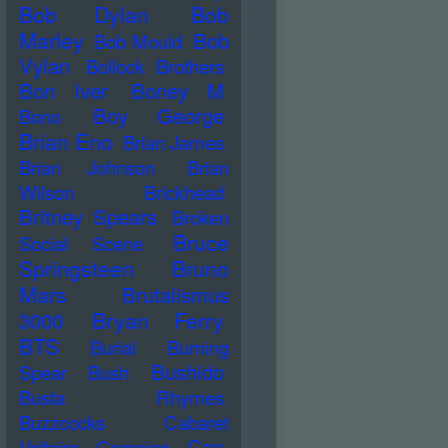
Bob Dylan
Bob
Marley
Bob
Bob Mould
Vylan
Bollock Brothers
Bon Iver
Boney M
Boy George
Bono
Brian Eno
Brian James
Brian Johnson
Brian
Wilson
Brickhead
Britney Spears
Broken
Bruce
Social Scene
Springsteen
Bruno
Mars
Brutalismus
Bryan Ferry
3000
BTS
Burial
Burning
Bushido
Spear
Bush
Busta Rhymes
Buzzcocks
Cabaret
Can
Voltaire
Campino