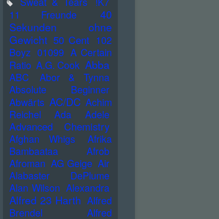
Sweat & Tears
!K7
40
11 Freunde
Sekunden ohne
Gewicht
50 Cent
102
Boyz
01099
A Certain
Abba
Ratio
A.G. Cook
ABC
Abor & Tynna
Absolute Beginner
AC/DC
Abwärts
Achim
Reichel
Ada
Adele
Advanced Chemistry
Afghan Whigs
Afrika
Bambaataa
Afrob
Afroman
AG Geige
Air
Alabaster DePlume
Alan Wilson
Alexandra
Alfred 23 Harth
Alfred
Brendel
Alfred