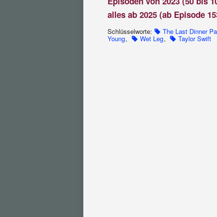
Episoden von 2023 (50 bis 1
alles ab 2025 (ab Episode 15
Schlüsselworte:
The Last Dinner Pa
Young
,
Wet Leg
,
Taylor Swift