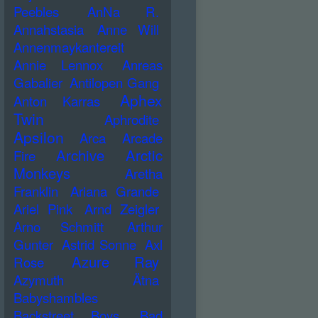
Peebles
AnNa R.
Annahstasia
Anne Will
Annenmaykantereit
Annie Lennox
Anreas
Gabalier
Antilopen Gang
Aphex
Anton Karras
Twin
Aphrodite
Apsilon
Arca
Arcade
Archive
Arctic
Fire
Monkeys
Aretha
Franklin
Ariana Grande
Ariel Pink
Arnd Zeigler
Arno Schmitt
Arthur
Gunter
Astrid Sonne
Axl
Azure Ray
Rose
Azymuth
Ätna
Babyshambles
Backstreet Boys
Bad