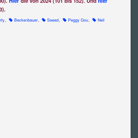
00).
Hier
die von 2024 (101 bis 152). Und
hier
3).
rty
,
Beckenbauer
,
Seeed
,
Peggy Gou
,
Neil