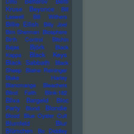
Betti
Betterov
Ditto
Kruse
Beyonce
Bill
Laswell
Bill Withers
Billie Eilish
Billy Joel
Bim Sherman
Biosphere
Birth Control
Bitchin
Björk
Bajas
Black
Black Keys
Kappa
Black Sabbath
Black
Sheep
Blaine Reininger
Blake Harley
Blancmange
Bleachers
Blind Faith
Blink-182
Blixa Bargeld
Bloc
Blondie
Party
Blond
Blood
Blue Oyster Cult
Blur
Blumfeld
Blümchen
Bo Diddley