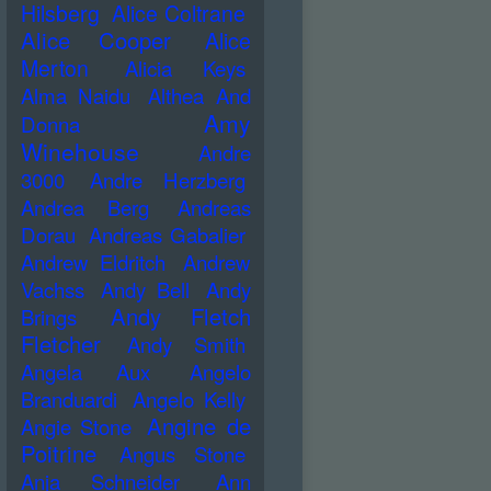
Hilsberg
Alice Coltrane
Alice Cooper
Alice
Merton
Alicia Keys
Alma Naidu
Althea And
Amy
Donna
Winehouse
Andre
3000
Andre Herzberg
Andrea Berg
Andreas
Dorau
Andreas Gabalier
Andrew Eldritch
Andrew
Vachss
Andy Bell
Andy
Andy Fletch
Brings
Fletcher
Andy Smith
Angela Aux
Angelo
Branduardi
Angelo Kelly
Angine de
Angie Stone
Poitrine
Angus Stone
Anja Schneider
Ann