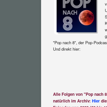
v
U
S
K
w
g
"Pop nach 8", der Pop-Podcast
Und direkt hier:
Alle Folgen von "Pop nach 8
natürlich im Archiv:
Hier
die