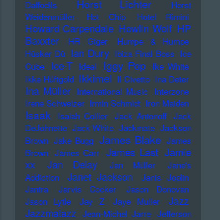
Horst Lichter
Daffodils
Horst
Weidenmüller
Hot Chip
Hotel Rimini
Howard Carpendale
Howlin Wolf
HP
Baxxter
HR Giger
Humpe & Humpe
Ian Dury
Hüsker Dü
Ibiza Final Boss
Ice
Iggy Pop
Ice-T
Cube
Ideal
Ike White
Ikkimel
Ikke Hüftgold
Il Civetto
Ina Deter
Ina Müller
International Music
Interzone
Irene Schweizer
Irmin Schmidt
Iron Maiden
Isaak
Isaiah Collier
Jack Antonoff
Jack
DeJohnette
Jack White
Jackmate
Jackson
James Blake
Brown
Jake Bugg
James
James Last
Jamie
Brown
James Carr
xx
Jan Delay
Jan Müller
Jane's
Janet Jackson
Addiction
Janis Joplin
Jantra
Jarvis Cocker
Jason Donovan
Jazz
Jason Lytle
Jay Z
Jaye Muller
Jazzmatazz
Jean-Michel Jarre
Jefferson