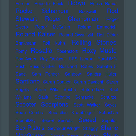
Robyn
Forster
Roberta Flack
Rock-o-Rama
Rod
Rocko Schamoni
Rockwell
Stewart
Roger Champman
Roger
Cicero
Roger McGuinn
Roland Emmerich
Roland Kaiser
Roland Owsnitzki
Rolf Dieter
Rolling Stones
Brinkmann
Rolf Kühn
Rosalia
Roxy Music
Romy
Rosenstolz
Roy Ayers
Roy Orbison
RPS Lanrue
Run-DMC
Rush
Russ Kunkel
Russland
Rutles
Sababa 5
Sade
Sam Fender
Sandow
Sandra Hüller
Santiano
Sarah Connor
Sarah Davachi
Sarah
Engels
Sarah Wild
Sasha
Saturndaze
Saul
Williams
Sault
Schnipo Schranke
Schürze
Scorpions
Scooter
Scott Walker
Scycs
Sean Combs
Sebastian Krumbiegel
Sebastian
Seeed
Studnitzky
Secret Secrets
Sepalot
Sex Pistols
Shane
Seymour Wright
Shaggy
MacGowan
Shirin
Shania Twain
Shellac