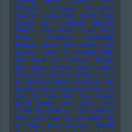
Cockney Rebel
Cocteau Twins
Coldplay
Comedian Harmonists
Common
Conny Plank
Cosmic Baby
Courtney Barnett
Cosmic Ear
CRASS
Crazy Horse
Crazy Town
Creedence Clearwater
Cream
Revival
Crutches
Curd Jürgens
Curtis
DAF
Mayfield
Cypress Hill
D3SM6ND
Daft Punk
Danger
Dan Auerbach
Dan
Daniel Küblböck
Daniel Richter
Danny Mark
Dapayk & Padberg
Dario
G.
Das mit den Blumen tut mir leid
Das
Paradies
Dascha Dauenhauer
Data Luv
Dave Ball
Dave Grohl
Dave Stewart
David Bowie
David Byrne
David
Crosby
David Gilmour
David Johansen
De
Dälek
David Lynch
David Thomas
La Soul
Debbie
Dead Kennedys