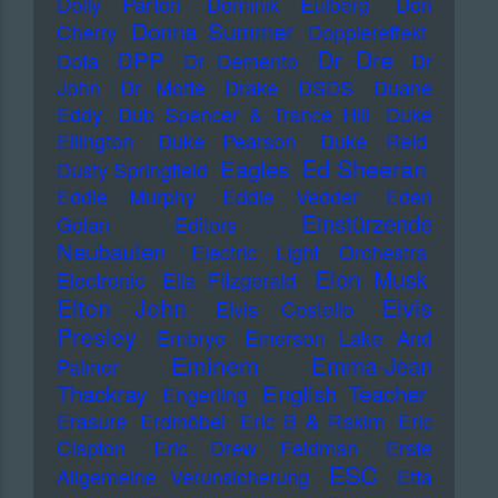
Dolly Parton
Dominik Eulberg
Don
Donna Summer
Cherry
Dopplereffekt
Dr Dre
DPP
Dota
Dr Demento
Dr
John
Dr Motte
Drake
DSDS
Duane
Eddy
Dub Spencer & Trance Hill
Duke
Ellington
Duke Pearson
Duke Reid
Ed Sheeran
Eagles
Dusty Springfield
Eddie Murphy
Eddie Vedder
Eden
Einstürzende
Golan
Editors
Neubauten
Electric Light Orchestra
Elon Musk
Electronic
Ella Fitzgerald
Elton John
Elvis
Elvis Costello
Presley
Embryo
Emerson Lake And
Eminem
Emma-Jean
Palmer
Thackray
English Teacher
Engerling
Erasure
Erdmöbel
Eric B & Rakim
Eric
Clapton
Eric Drew Feldman
Erste
ESC
Allgemeine Verunsicherung
Etta