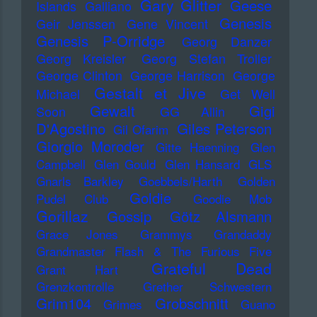
Gary Glitter
Geese
Islands
Galliano
Genesis
Geir Jenssen
Gene Vincent
Genesis P-Orridge
Georg Danzer
Georg Kreisler
Georg Stefan Troller
George Clinton
George Harrison
George
Gestalt et Jive
Michael
Get Well
Gewalt
Gigi
Soon
GG Allin
D'Agostino
Giles Peterson
Gil Ofarim
Giorgio Moroder
Gitte Haenning
Glen
Campbell
Glen Gould
Glen Hansard
GLS
Gnarls Barkley
Goebbels/Harth
Golden
Goldie
Pudel Club
Goodie Mob
Gorillaz
Gossip
Götz Alsmann
Grace Jones
Grammys
Grandaddy
Grandmaster Flash & The Furious Five
Grateful Dead
Grant Hart
Grenzkontrolle
Grether Schwestern
Grim104
Grobschnitt
Grimes
Guano