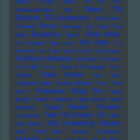
Gristle
Thurston Moore
Tic Tac Toe
Till
Tikhet
Tiefbasskommando TBK
Brönner
Till Lindemann
Tim Buckley
Timmy
Timewarp
Timo Lassy
Tina Turner
Toby
Tocotronic
Tokio Hotel
Keith
Tokens
Tom Odell
Tom Gerhardt
Tom Lehrer
Tom
Robinson
Tom T. Hall
Tom Tom Club
Tommy Cash
Ton Steine Scherben
Toni Krahl
Tony Allen
Tony Krahl
Tony-L
Toots & The Maytals
Torch
Toten Hosen
Tortoise
Toto
Toya
Transvision Vamp
Traveling Wilburys
Travis
Trent
Trettmann
Trio
Tricky
Reznor
Tristan
Brusch
Tristwch Y Fenywod
Trojan Records
Tunde
Tupac Shakur
Turnstile
Adebimpe
U2
Tyler The Creator
Tuxedomoon
UB40
Udo Lindenberg
Ukraine
Udo Jürgens
UKW
Ulrich Tukur
Ultravox
Underworld
Unheilig
Unionen
Uriah Heep
USA for Africa