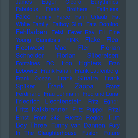
James
Eugen Cicero
Eurythmics
Fabulous Freak Brothers
Faithless
Falco
Family
Farce
Farin Urlaub
Fat
White Family
Fatboy Slim
Fats Domino
Fehlfarben
Feist
Fever Ray
Fil
Fine
Flake
Flea
Young Cannibals
FINK
Fler
Fleetwood Mac
Florian
Schneider
Florian Silbereisen
Foo Fighters
Fontaines DC
Fran
Lebowitz
Frank Farian
Frank Laufenberg
Frank Sinatra
Frank
Frank Ocean
Frank Zappa
Spilker
Franz
Ferdinand
Frau Lehmann
Fred und Luna
Friedrich Liechtenstein
Fritz Egner
Fritz Kalkbrenner
Fritz Puppel
Fritzi
Fun
Ernst
Front 242
Fuerza Regida
Boy Three
Funny van Dannen
Fury
In The Slaughterhouse
Fusion
Future