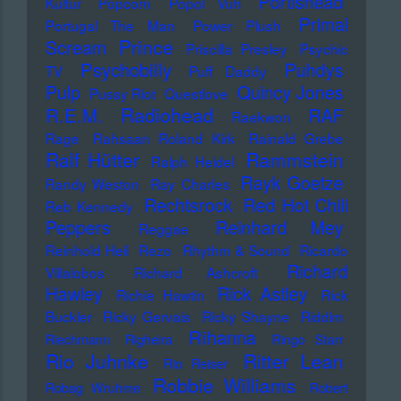
Portishead
Kultur
Popcorn
Popol Vuh
Primal
Portugal The Man
Power Plush
Prince
Scream
Priscilla Presley
Psychic
Psychobilly
Puhdys
TV
Puff Daddy
Pulp
Quincy Jones
Pussy Riot
Questlove
Radiohead
R.E.M.
RAF
Raekwon
Rage
Rahsaan Roland Kirk
Rainald Grebe
Ralf Hütter
Rammstein
Ralph Heidel
Rayk Goetze
Randy Weston
Ray Charles
Rechtsrock
Red Hot Chili
Reb Kennedy
Peppers
Reinhard Mey
Reggae
Reinhold Heil
Rezo
Rhythm & Sound
Ricardo
Richard
Villalobos
Richard Ashcroft
Hawley
Rick Astley
Richie Hawtin
Rick
Buckler
Ricky Gervais
Ricky Shayne
Riddim
Rihanna
Riechmann
Righeira
Ringo Starr
Rio Juhnke
Ritter Lean
Rio Reiser
Robbie Williams
Robag Wruhme
Robert