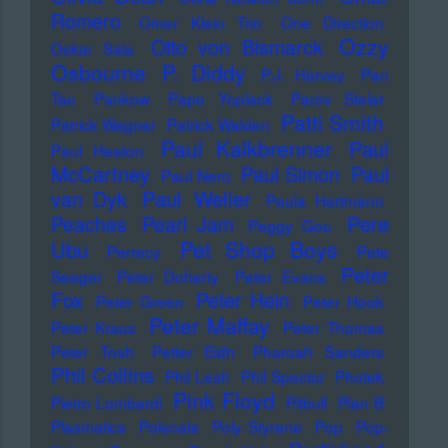
Romero
Omer Klein Trio
One Direction
Ozzy
Otto von Bismarck
Oskar Sala
Osbourne
P. Diddy
P.J. Harvey
Pan
Tau
Pankow
Papo Yoplack
Parov Stelar
Patti Smith
Patrick Wagner
Patrick Walden
Paul Kalkbrenner
Paul
Paul Heaton
McCartney
Paul Simon
Paul
Paul Nero
Paul Weller
van Dyk
Paula Hartmann
Pere
Peaches
Pearl Jam
Peggy Gou
Pet Shop Boys
Ubu
Perrecy
Pete
Peter
Seeger
Peter Doherty
Peter Evans
Fox
Peter Hein
Peter Green
Peter Hook
Peter Maffay
Peter Kraus
Peter Thomas
Peter Tosh
Petter Eldh
Pharoah Sanders
Phil Collins
Phil Lesh
Phil Spector
Photek
Pink Floyd
Pietro Lombardi
Pitbull
Plan B
Plasmatics
Polecats
Poly Styrene
Pop
Pop-