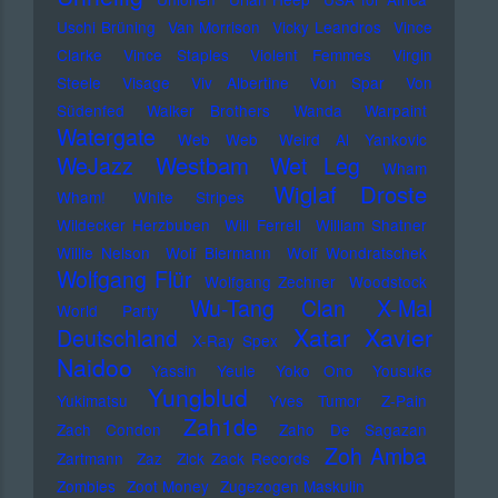
Uschi Brüning
Van Morrison
Vicky Leandros
Vince
Clarke
Vince Staples
Violent Femmes
Virgin
Steele
Visage
Viv Albertine
Von Spar
Von
Südenfed
Walker Brothers
Wanda
Warpaint
Watergate
Web Web
Weird Al Yankovic
Westbam
WeJazz
Wet Leg
Wham
Wiglaf Droste
Wham!
White Stripes
Wildecker Herzbuben
Will Ferrell
William Shatner
Willie Nelson
Wolf Biermann
Wolf Wondratschek
Wolfgang Flür
Wolfgang Zechner
Woodstock
Wu-Tang Clan
X-Mal
World Party
Xatar
Xavier
Deutschland
X-Ray Spex
Naidoo
Yassin
Yeule
Yoko Ono
Yousuke
Yungblud
Yukimatsu
Yves Tumor
Z-Pain
Zah1de
Zach Condon
Zaho De Sagazan
Zoh Amba
Zartmann
Zaz
Zick Zack Records
Zombies
Zoot Money
Zugezogen Maskulin