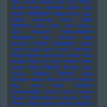
Apes
Gunter Hampel
Guru
Guy Ritchie
Günther Jauch
Günther Fischer
Gwen
Haftbefehl
Stefani
Haggai Cohen
Haim
Haiyti
Hank
Hamburger Schule
Williams
Hanns Eisler
Hans Reichel
Hans-Joachim
Hans Rosenthal
Roedelius
Haoe Kerkeling
Hape
Harald Grosskopf
Kerkeling
Harald
Juhnke
Harald Lesch
Hard-Fi
Harmonia
Harry Styles
Hasil Adkins
Hattler
Hazel
Brugger
Heaven 17
Heiner Pudelko
Heino
Heinz Rudolf Kunze
Heintje
Heinz
Helene Fischer
Schenk
Helge
Schneider
Helmet
Helmut Schmidt
Henning
Herbert
May
Henry Rollins
Grönemeyer
Herman Brood
Hermeto
Pascoal
HipHop Made in Germany
Hitler
Hitster
Holger Czukay
Honolulu Mountain