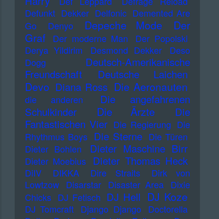
Harry
Def Leppard
Defrage Reload
Defunkt
Dekker
Delfonic
Demented Are
Depeche Mode
Der
Go
Denyo
Graf
Der moderne Man
Der Popolski
Derya Yildirim
Desmond Dekker
Deso
Deutsch-Amerikanische
Dogg
Freundschaft
Deutsche Laichen
Devo
Die Aeronauten
Diana Ross
Die angefahrenen
die anderen
Die Ärzte
Schulkinder
Die
Fantastischen Vier
Die Regierung
Die
Die Sterne
Rhythmus Boys
Die Türen
Dieter Maschine Birr
Dieter Bohlen
Dieter Thomas Heck
Dieter Moebius
DiIV
DIKKA
Dire Straits
Dirk von
Lowtzow
Disarstar
Disaster Area
Dixie
DJ Koze
DJ Hell
Chicks
DJ Fetisch
DJ Tomcraft
Django Django
Doctorella