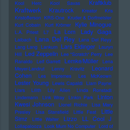
Kraftklub
Kool Herc
Kool Savas
Kraftwerk
Krautrock
Kreator
Kris
Kristofferson
KRS-One
Kruder & Dorfmeister
Kylie Minogue
Kurt Cobain
Kurt Krömer
Lady Gaga
La Lom
L.A. Priest
L7
Lana Del Rey
Laibach
Lana Del Reyy
Lars Eidinger
Lang Lang
Lankum
Lauryn
Led Zeppelin
Hill
Lee "Scratch" Perry
Lee
Lemke/Müller
Ranaldo
Leif Garrett
Lena
Leonard
Meyer-Landrut
Lenny Kravitz
Cohen
Les Impremes
Les McKeown
Lester Young
Lewis Capaldi
Liam Payne
Liars
Lilith
Lily Allen
Linda Ronstadt
Linton
Lindemann
Link Wray
Linkin Park
Kwesi Johnson
Lionel Richie
Lisa Mary
Little
Presley
Lisa Stansfield
Little Feat
LL Cool J
Simz
Lizzo
Little Walter
Lollapalooza
Look Mum No Computer
Lord of