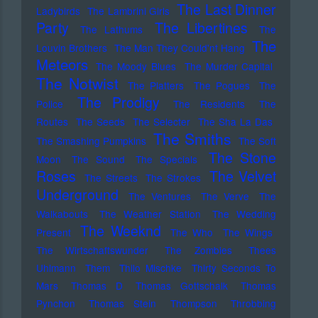
The Last Dinner
Ladybirds
The Lambrini Girls
Party
The Libertines
The Lathums
The
The
Louvin Brothers
The Man They Could'nt Hang
Meteors
The Moody Blues
The Murder Capital
The Notwist
The Platters
The Pogues
The
The Prodigy
Police
The Residents
The
Routes
The Seeds
The Selecter
The Sha La Das
The Smiths
The Smashing Pumpkins
The Soft
The Stone
Moon
The Sound
The Specials
Roses
The Velvet
The Streets
The Strokes
Underground
The Ventures
The Verve
The
Walkabouts
The Weather Station
The Wedding
The Weeknd
Present
The Who
The Wings
The Wirtschaftswunder
The Zombies
Thees
Uhlmann
Them
Thilo Mischke
Thirty Seconds To
Mars
Thomas D
Thomas Gottschalk
Thomas
Pynchon
Thomas Stein
Thompson
Throbbing