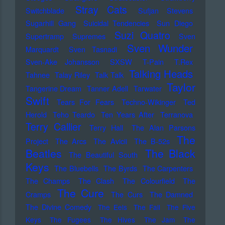
Stray Cats
Switchblade
Sufjan Stevens
Sugarhill Gang
Suicidal Tendencies
Sun Diego
Suzi Quatro
Supertramp
Supremes
Sven
Sven Wunder
Marquardt
Sven Tasnadi
Sven-Ake Johansson
SXSW
T-Pain
T.Rex
Talking Heads
Tahnee
Talay Riley
Talk Talk
Taylor
Tangerine Dream
Tanner Adell
Tarwater
Swift
Tears For Fears
Techno-Wikinger
Ted
Herold
Teho Teardo
Ten Years After
Terranova
Terry Callier
Terry Hall
The Alan Parsons
The
Project
The Arcs
The Avicii
The B-52s
Beatles
The Black
The Beautiful South
Keys
The Bluebells
The Byrds
The Carpenters
The Champs
The Clash
The Colourfield
The
The Cure
Cramps
The Curs
The Damned
The Divine Comedy
The Eels
The Fall
The Five
Keys
The Fugees
The Hives
The Jam
The