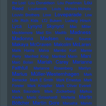
Lou
the Lost
Lou Donaldson
Lou Pearlman
Reed
Loudermilk
Louis Moholo-Moholo
Loveparade
Louvin Brothers
Love
Low
Life Rich Kids
LTJ Bukem
Ludwig Hirsch
Lyca
Lynyrd Skynyrd
Mac Miller
Madness
Macklemore
Mad Sin
Madlib
Madonna
Madsen
Main Source
Makaya McCraven
Malcolm McLaren
Malik Harris
Malva
Mambo Kurt
Mamie
Mani
Perry
Manfred Krug
Manfred Mann
Mariah Carey
Marianne
Marc Bolan
Faithfull
Marianne Rosenberg
Marilyn
Marius Müller-Westernhagen
Mark
Benecke
Mark E Smith
Mark Ernestus
Mark
Forster
Mark Knopfler
Mark Oliver Everett
Mark Saunders
Mark Zuckerberg
Markus
Martin
Kavka
Marlo Grosshardt
Marteria
Martin Gore
Böttcher
Marusha
Marvin