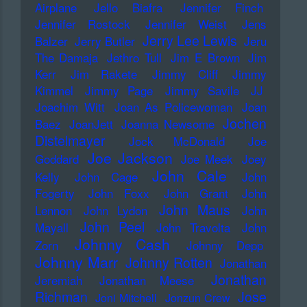
Airplane
Jello Biafra
Jennifer Finch
Jennifer Rostock
Jennifer Weist
Jens
Jerry Lee Lewis
Balzer
Jerry Butler
Jeru
The Damaja
Jethro Tull
Jim E Brown
Jim
Kerr
Jim Rakete
Jimmy Cliff
Jimmy
Kimmel
Jimmy Page
Jimmy Savile
JJ
Joachim Witt
Joan As Policewoman
Joan
Jochen
Baez
JoanJett
Joanna Newsome
Distelmayer
Jock McDonald
Joe
Joe Jackson
Goddard
Joe Meek
Joey
John Cale
Kelly
John Cage
John
Fogerty
John Foxx
John Grant
John
John Maus
Lennon
John Lydon
John
John Peel
Mayall
John Travolta
John
Johnny Cash
Zorn
Johnny Depp
Johnny Marr
Johnny Rotten
Jonathan
Jonathan
Jeremiah
Jonathan Meese
Richman
Jose
Joni Mitchell
Jonzun Crew