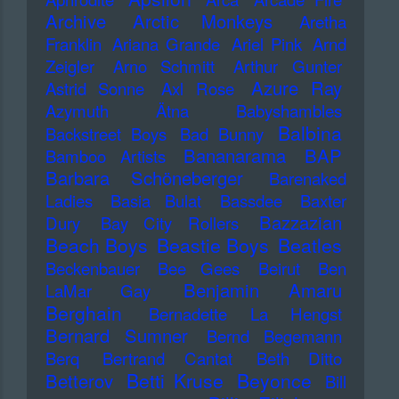
Archive
Arctic Monkeys
Aretha
Franklin
Ariana Grande
Ariel Pink
Arnd
Zeigler
Arno Schmitt
Arthur Gunter
Azure Ray
Astrid Sonne
Axl Rose
Azymuth
Ätna
Babyshambles
Balbina
Backstreet Boys
Bad Bunny
Bananarama
BAP
Bamboo Artists
Barbara Schöneberger
Barenaked
Ladies
Basia Bulat
Bassdee
Baxter
Bazzazian
Dury
Bay City Rollers
Beach Boys
Beastie Boys
Beatles
Beckenbauer
Bee Gees
Beirut
Ben
Benjamin Amaru
LaMar Gay
Berghain
Bernadette La Hengst
Bernard Sumner
Bernd Begemann
Berq
Bertrand Cantat
Beth Ditto
Betti Kruse
Beyonce
Betterov
Bill