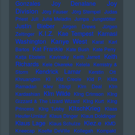
Joy
Gonzales
Joy Denalane
Division
Jörg Fauser
Jörg Stempel
Judas
Priest
Juli
Julia Meladin
Jumpa
Jungstötter
Justin Bieber
Jürgen Drews
Jürgen
K.I.Z.
Kae Tempest
Kamasi
Zeltinger
Kanye West
Washington
Karat
Karl
Kat Frankie
Bartos
Kate Bush
Kate Perry
Keith
Katja Ebstein
Kavinsky
Keith Jarrett
Richards
Kele Okereke
Kelela
Kemistry &
Kendrick Lamar
Storm
Kerstin Ott
Khruangbin
KI
KId Creole
KId P.
KIda
Ramadan
KIev Stingl
KIm Deal
KIm
KIm Wilde
Kardashian
KIng Crimson
KIng
Gizzard & The Lizard Wizard
KIng Kurt
KIng
KItschKrieg
Princess
KIng Tubby
Klaas
Heufer-Umlauf
Klaus Dinger
Klaus Doldinger
Klez.e
Klaus Lage
Klaus Schulze
KMD
Kneecap
Koefte DeVille
Kollegah
Kompakt