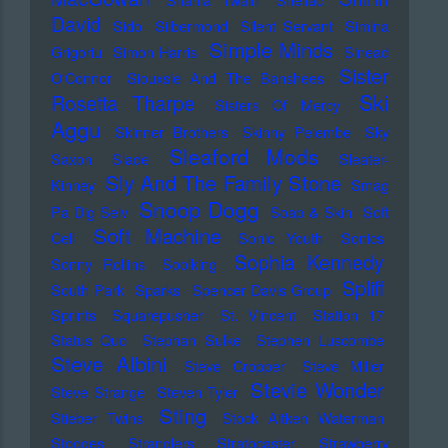
David
Sido
Silbermond
Silent Servant
Simina
Simple Minds
Grigoriu
Simon Harris
Sinead
Sister
O'Connor
Siouxsie And The Banshees
Ski
Rosetta Tharpe
Sisters Of Mercy
Aggu
Skinner Brothers
Skinny Pelembe
Sky
Sleaford Mods
Saxon
Slade
Sleater-
Sly And The Family Stone
Kinney
Smag
Snoop Dogg
Pa Dig Selv
Soap & Skin
Soft
Soft Machine
Cell
Sonic Youth
Sonics
Sophia Kennedy
Sonny Rollins
Soolking
Spliff
South Park
Sparks
Spencer Davis Group
Sprints
Squarepusher
St. Vincent
Station 17
Status Quo
Stephan Sulke
Stephen Luscombe
Steve Albini
Steve Cropper
Steve Miller
Stevie Wonder
Steve Strange
Steven Tyler
Sting
Stieber Twins
Stock Aitken Waterman
Stooges
Stranglers
Stratocaster
Strawberry