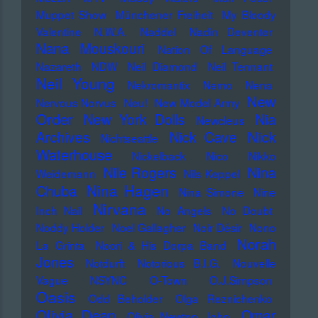
Muppet Show
Münchener Freiheit
My Bloody
Valentine
N.W.A.
Naddel
Nadin Deventer
Nana Mouskouri
Nation Of Language
Nazareth
NDW
Neil Diamond
Neil Tennant
Neil Young
Nekromantix
Nemo
Nena
New
Nervous Norvus
Neu!
New Model Army
Order
New York Dolls
Nia
Newcleus
Nick
Archives
Nick Cave
Nichtseattle
Waterhouse
Nickelback
Nico
Nikko
Nile Rogers
Nina
Weidemann
Nils Keppel
Nina Hagen
Chuba
Nina Simone
Nine
Nirvana
Inch Nail
No Angels
No Doubt
Noddy Holder
Noel Gallagher
Noir Désir
Nono
Norah
La Grinta
Noori & His Dorpa Band
Jones
Notdurft
Notorious B.I.G.
Nouvelle
Vague
NSYNC
O-Town
O.J.Simpson
Oasis
Odd Beholder
Olga Reznichenko
Olivia Dean
Omar
Olivia Newton John