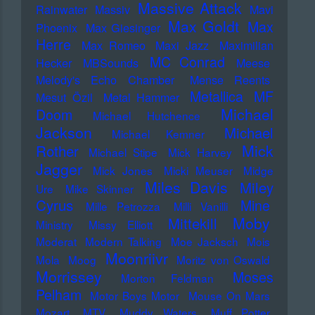
Massive Attack
Rainwater
Massiv
Mavi
Max Goldt
Max
Phoenix
Max Giesinger
Herre
Max Romeo
Maxi Jazz
Maximilian
MC Conrad
Hecker
MBSounds
Meese
Melody's Echo Chamber
Mense Reents
Metallica
MF
Mesut Özil
Metal Hammer
Michael
Doom
Michael Hutchence
Jackson
Michael
Michael Kemner
Mick
Rother
Michael Stipe
Mick Harvey
Jagger
Mick Jones
Micki Meuser
Midge
Miles Davis
Miley
Ure
Mike Skinner
Cyrus
Mine
Mille Petrozza
Milli Vanilli
Moby
Mittekill
Ministry
Missy Elliott
Moderat
Modern Talking
Moe Jacksch
Mois
Moonriivr
Mola
Moog
Moritz von Oswald
Morrissey
Moses
Morton Feldman
Pelham
Motor Boys Motor
Mouse On Mars
Mozart
MTV
Muddy Waters
Muff Potter