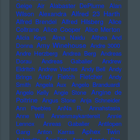
Geige
Air
Alabaster DePlume
Alan
Alfred 23 Harth
Wilson
Alexandra
Alfred Brendel
Alfred Hilsberg
Alice
Alice Cooper
Coltrane
Alice Merton
Alicia Keys
Alma Naidu
Althea And
Amy Winehouse
Donna
Andre 3000
Andre Herzberg
Andrea Berg
Andreas
Dorau
Andreas Gabalier
Andrew
Eldritch
Andrew Vachss
Andy Bell
Andy
Andy Fletch Fletcher
Brings
Andy
Smith
Angela Aux
Angelo Branduardi
Angine de
Angelo Kelly
Angie Stone
Poitrine
Angus Stone
Anja Schneider
Ann Peebles
AnNa R.
Annahstasia
Anne Will
Annenmaykantereit
Annie
Lennox
Anreas Gabalier
Antilopen
Aphex Twin
Gang
Anton Karras
Apsilon
Aphrodite
Arca
Arcade Fire