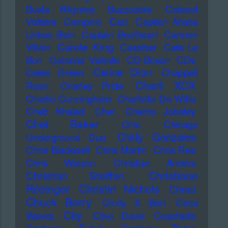
Busta Rhymes
Buzzcocks
Cabaret
Can
Voltaire
Campino
Captain Ahabs
Linkes Bein
Captain Beefheart
Carmen
Carole King
Villain
Cassiber
Cate Le
Bon
Caterina Valente
CD-Boxen
CDs
Celine Dion
Ceelo Green
Chappell
Charli XCX
Roan
Charley Pride
Charlie Cunningham
Charlotte De Witte
Cheb Khaled
Cher
Cherno Jobatey
Chet Baker
Chic
Chicago
Chilly Gonzales
Underground Duo
Chris Blackwell
Chris Martin
Chris Rea
Chris Watson
Christian Anders
Christiane
Christian Steiffen
Rösinger
Christin Nichols
Christl
Chuck Berry
Cindy & Bert
Circa
City
Waves
Clive Davis
Coachella