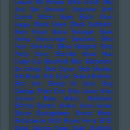
Billie Eilish
Laswell
Bill Withers
Billy
Joel
Bim Sherman
Biosphere
Birth
Björk
Control
Bitchin Bajas
Black
Black Keys
Black Sabbath
Kappa
Black Sheep
Blaine Reininger
Blake
Harley
Blancmange
Bleachers
Blind
Blixa Bargeld
Bloc
Faith
Blink-182
Blondie
Party
Blond
Blood
Blue
Blur
Blumfeld
Blümchen
Oyster Cult
Bob Dylan
Bob Marley
Bo Diddley
Bob Vylan
Bob Mould
Bollock Brothers
Bon Iver
Boney M
Boy
Bono
Brian Eno
George
Brian James
Brian
Johnson
Brian Wilson
Brickhead
Britney Spears
Broken Social Scene
Bruce Springsteen
Bruno Mars
Bryan Ferry
BTS
Brutalismus 3000
Bushido
Burial
Burning Spear
Bush