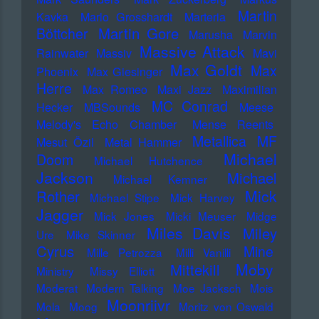
Martin
Kavka
Marlo Grosshardt
Marteria
Martin Gore
Böttcher
Marusha
Marvin
Massive Attack
Rainwater
Massiv
Mavi
Max Goldt
Max
Phoenix
Max Giesinger
Herre
Max Romeo
Maxi Jazz
Maximilian
MC Conrad
Hecker
MBSounds
Meese
Melody's Echo Chamber
Mense Reents
Metallica
MF
Mesut Özil
Metal Hammer
Michael
Doom
Michael Hutchence
Jackson
Michael
Michael Kemner
Mick
Rother
Michael Stipe
Mick Harvey
Jagger
Mick Jones
Micki Meuser
Midge
Miles Davis
Miley
Ure
Mike Skinner
Cyrus
Mine
Mille Petrozza
Milli Vanilli
Moby
Mittekill
Ministry
Missy Elliott
Moderat
Modern Talking
Moe Jacksch
Mois
Moonriivr
Mola
Moog
Moritz von Oswald