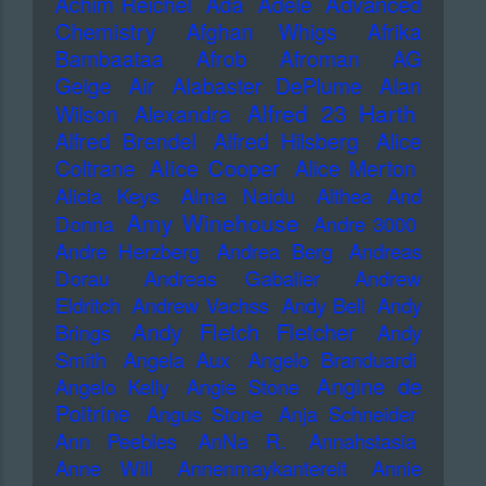
Advanced
Achim Reichel
Ada
Adele
Chemistry
Afghan Whigs
Afrika
Bambaataa
Afrob
Afroman
AG
Geige
Air
Alabaster DePlume
Alan
Alfred 23 Harth
Wilson
Alexandra
Alfred Brendel
Alfred Hilsberg
Alice
Alice Cooper
Coltrane
Alice Merton
Alicia Keys
Alma Naidu
Althea And
Amy Winehouse
Donna
Andre 3000
Andre Herzberg
Andrea Berg
Andreas
Dorau
Andreas Gabalier
Andrew
Eldritch
Andrew Vachss
Andy Bell
Andy
Andy Fletch Fletcher
Brings
Andy
Smith
Angela Aux
Angelo Branduardi
Angine de
Angelo Kelly
Angie Stone
Poitrine
Angus Stone
Anja Schneider
Ann Peebles
AnNa R.
Annahstasia
Anne Will
Annenmaykantereit
Annie