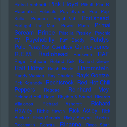
Pink Floyd
Pietro Lombardi
Pitbull
Plan B
Plasmatics
Polecats
Poly Styrene
Pop
Pop-
Portishead
Kultur
Popcorn
Popol Vuh
Primal
Portugal The Man
Power Plush
Prince
Scream
Priscilla Presley
Psychic
Psychobilly
Puhdys
TV
Puff Daddy
Pulp
Quincy Jones
Pussy Riot
Questlove
Radiohead
R.E.M.
RAF
Raekwon
Rage
Rahsaan Roland Kirk
Rainald Grebe
Ralf Hütter
Rammstein
Ralph Heidel
Rayk Goetze
Randy Weston
Ray Charles
Rechtsrock
Red Hot Chili
Reb Kennedy
Peppers
Reinhard Mey
Reggae
Reinhold Heil
Rezo
Rhythm & Sound
Ricardo
Richard
Villalobos
Richard Ashcroft
Hawley
Rick Astley
Richie Hawtin
Rick
Buckler
Ricky Gervais
Ricky Shayne
Riddim
Rihanna
Riechmann
Righeira
Ringo Starr