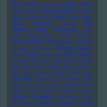
Rio Juhnke
Ritter Lean
Rio Reiser
Robbie Williams
Robag Wruhme
Robert
Robyn
Forster
Roberta Flack
Rock-o-Rama
Rod
Rocko Schamoni
Rockwell
Stewart
Roger Champman
Roger
Cicero
Roger McGuinn
Roland Emmerich
Roland Kaiser
Roland Owsnitzki
Rolf Dieter
Rolling Stones
Brinkmann
Rolf Kühn
Rosalia
Roxy Music
Romy
Rosenstolz
Roy Ayers
Roy Orbison
RPS Lanrue
Run-DMC
Rush
Russ Kunkel
Russland
Rutles
Sababa 5
Sade
Sam Fender
Sandow
Sandra Hüller
Santiano
Sarah Connor
Sarah Davachi
Sarah
Engels
Sarah Wild
Sasha
Saturndaze
Saul
Williams
Sault
Schnipo Schranke
Schürze
Scorpions
Scooter
Scott Walker
Scycs
Sean Combs
Sebastian Krumbiegel
Sebastian