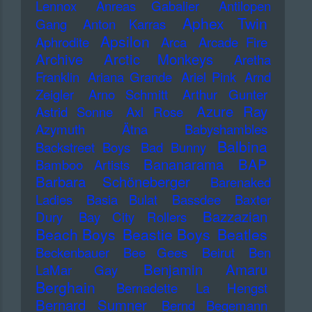
Lennox
Anreas Gabalier
Antilopen
Aphex Twin
Gang
Anton Karras
Apsilon
Aphrodite
Arca
Arcade Fire
Archive
Arctic Monkeys
Aretha
Franklin
Ariana Grande
Ariel Pink
Arnd
Zeigler
Arno Schmitt
Arthur Gunter
Azure Ray
Astrid Sonne
Axl Rose
Azymuth
Ätna
Babyshambles
Balbina
Backstreet Boys
Bad Bunny
Bananarama
BAP
Bamboo Artists
Barbara Schöneberger
Barenaked
Ladies
Basia Bulat
Bassdee
Baxter
Bazzazian
Dury
Bay City Rollers
Beach Boys
Beastie Boys
Beatles
Beckenbauer
Bee Gees
Beirut
Ben
Benjamin Amaru
LaMar Gay
Berghain
Bernadette La Hengst
Bernard Sumner
Bernd Begemann