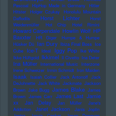
Pascoal
HipHop Made in Germany
Hitler
Hitster
Holger Czukay
Honolulu Mountain
Horst Lichter
Daffodils
Horst
Weidenmüller
Hot Chip
Hotel Rimini
Howard Carpendale
Howlin Wolf
HP
Baxxter
HR Giger
Humpe & Humpe
Ian Dury
Hüsker Dü
Ibiza Final Boss
Ice
Iggy Pop
Ice-T
Cube
Ideal
Ike White
Ikkimel
Ikke Hüftgold
Il Civetto
Ina Deter
Ina Müller
International Music
Interzone
Irene Schweizer
Irmin Schmidt
Iron Maiden
Isaak
Isaiah Collier
Jack Antonoff
Jack
DeJohnette
Jack White
Jackmate
Jackson
James Blake
Brown
Jake Bugg
James
James Last
Jamie
Brown
James Carr
xx
Jan Delay
Jan Müller
Jane's
Janet Jackson
Addiction
Janis Joplin
Jantra
Jarvis Cocker
Jason Donovan