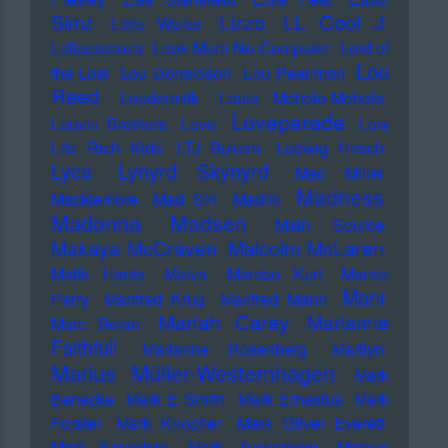
LL Cool J
Simz
Lizzo
Little Walter
Lollapalooza
Look Mum No Computer
Lord of
Lou
the Lost
Lou Donaldson
Lou Pearlman
Reed
Loudermilk
Louis Moholo-Moholo
Loveparade
Louvin Brothers
Love
Low
Life Rich Kids
LTJ Bukem
Ludwig Hirsch
Lyca
Lynyrd Skynyrd
Mac Miller
Madness
Macklemore
Mad Sin
Madlib
Madonna
Madsen
Main Source
Makaya McCraven
Malcolm McLaren
Malik Harris
Malva
Mambo Kurt
Mamie
Mani
Perry
Manfred Krug
Manfred Mann
Mariah Carey
Marianne
Marc Bolan
Faithfull
Marianne Rosenberg
Marilyn
Marius Müller-Westernhagen
Mark
Benecke
Mark E Smith
Mark Ernestus
Mark
Forster
Mark Knopfler
Mark Oliver Everett
Mark Saunders
Mark Zuckerberg
Markus