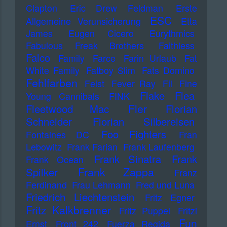
Clapton
Eric Drew Feldman
Erste
ESC
Allgemeine Verunsicherung
Etta
James
Eugen Cicero
Eurythmics
Fabulous Freak Brothers
Faithless
Falco
Family
Farce
Farin Urlaub
Fat
White Family
Fatboy Slim
Fats Domino
Fehlfarben
Feist
Fever Ray
Fil
Fine
Flake
Flea
Young Cannibals
FINK
Fler
Fleetwood Mac
Florian
Schneider
Florian Silbereisen
Foo Fighters
Fontaines DC
Fran
Lebowitz
Frank Farian
Frank Laufenberg
Frank Sinatra
Frank
Frank Ocean
Frank Zappa
Spilker
Franz
Ferdinand
Frau Lehmann
Fred und Luna
Friedrich Liechtenstein
Fritz Egner
Fritz Kalkbrenner
Fritz Puppel
Fritzi
Fun
Ernst
Front 242
Fuerza Regida