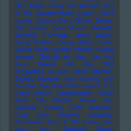
Boy Three
Funny van Dannen
Fury
In The Slaughterhouse
Fusion
Future
Gary Glitter
Geese
Islands
Galliano
Genesis
Geir Jenssen
Gene Vincent
Genesis P-Orridge
Georg Danzer
Georg Kreisler
Georg Stefan Troller
George Clinton
George Harrison
George
Gestalt et Jive
Michael
Get Well
Gewalt
Gigi
Soon
GG Allin
D'Agostino
Giles Peterson
Gil Ofarim
Giorgio Moroder
Gitte Haenning
Glen
Campbell
Glen Gould
Glen Hansard
GLS
Gnarls Barkley
Goebbels/Harth
Golden
Goldie
Pudel Club
Goodie Mob
Gorillaz
Gossip
Götz Alsmann
Grace Jones
Grammys
Grandaddy
Grandmaster Flash & The Furious Five
Grateful Dead
Grant Hart