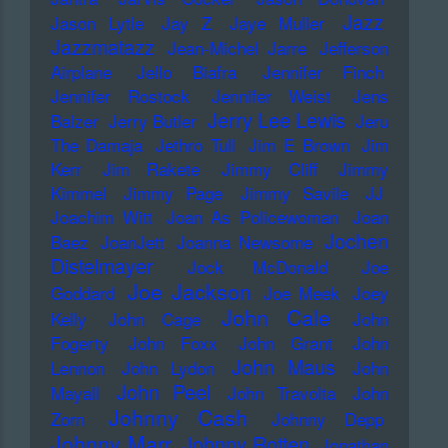
Jazz
Jason Lytle
Jay Z
Jaye Muller
Jazzmatazz
Jean-Michel Jarre
Jefferson
Airplane
Jello Biafra
Jennifer Finch
Jennifer Rostock
Jennifer Weist
Jens
Jerry Lee Lewis
Balzer
Jerry Butler
Jeru
The Damaja
Jethro Tull
Jim E Brown
Jim
Kerr
Jim Rakete
Jimmy Cliff
Jimmy
Kimmel
Jimmy Page
Jimmy Savile
JJ
Joachim Witt
Joan As Policewoman
Joan
Jochen
Baez
JoanJett
Joanna Newsome
Distelmayer
Jock McDonald
Joe
Joe Jackson
Goddard
Joe Meek
Joey
John Cale
Kelly
John Cage
John
Fogerty
John Foxx
John Grant
John
John Maus
Lennon
John Lydon
John
John Peel
Mayall
John Travolta
John
Johnny Cash
Zorn
Johnny Depp
Johnny Marr
Johnny Rotten
Jonathan