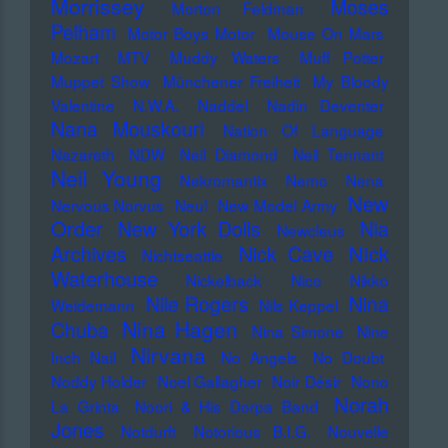
Morrissey
Moses
Morton Feldman
Pelham
Motor Boys Motor
Mouse On Mars
Mozart
MTV
Muddy Waters
Muff Potter
Muppet Show
Münchener Freiheit
My Bloody
Valentine
N.W.A.
Naddel
Nadin Deventer
Nana Mouskouri
Nation Of Language
Nazareth
NDW
Neil Diamond
Neil Tennant
Neil Young
Nekromantix
Nemo
Nena
New
Nervous Norvus
Neu!
New Model Army
Order
New York Dolls
Nia
Newcleus
Nick
Archives
Nick Cave
Nichtseattle
Waterhouse
Nickelback
Nico
Nikko
Nile Rogers
Nina
Weidemann
Nils Keppel
Nina Hagen
Chuba
Nina Simone
Nine
Nirvana
Inch Nail
No Angels
No Doubt
Noddy Holder
Noel Gallagher
Noir Désir
Nono
Norah
La Grinta
Noori & His Dorpa Band
Jones
Notdurft
Notorious B.I.G.
Nouvelle