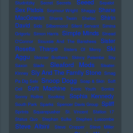
Seeed
Studnitzky
Secret Secrets
Sepalot
Sex Pistols
Shane
Seymour Wright
Shaggy
MacGowan
Shirin
Shania Twain
Shellac
David
Sido
Silbermond
Silent Servant
Simina
Simple Minds
Grigoriu
Simon Harris
Sinead
Sister
O'Connor
Siouxsie And The Banshees
Ski
Rosetta Tharpe
Sisters Of Mercy
Aggu
Skinner Brothers
Skinny Pelembe
Sky
Sleaford Mods
Saxon
Slade
Sleater-
Sly And The Family Stone
Kinney
Smag
Snoop Dogg
Pa Dig Selv
Soap & Skin
Soft
Soft Machine
Cell
Sonic Youth
Sonics
Sophia Kennedy
Sonny Rollins
Soolking
Spliff
South Park
Sparks
Spencer Davis Group
Sprints
Squarepusher
St. Vincent
Station 17
Status Quo
Stephan Sulke
Stephen Luscombe
Steve Albini
Steve Cropper
Steve Miller