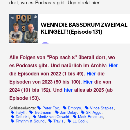
dort, wo es Podcasts gibt. Und direkt hier:
Alle Folgen von "Pop nach 8" überall dort, wo
es Podcasts gibt. Und natürlich im Archiv:
Hier
die Episoden von 2022 (1 bis 49).
Hier
die
Episoden von 2023 (50 bis 100).
Hier
die von
2024 (101 bis 152). Und
hier
alles ab 2025 (ab
Episode 153).
Schlüsselworte:
Peter Fox
,
Embryo
,
Vince Staples
,
Haiyti
,
Trettmann
,
Jan Delay
,
Ski Aggu
,
Defunkt
,
Moritz von Oswald
,
Mark Ernestus
,
Rhythm & Sound
,
Travis
,
LL Cool J