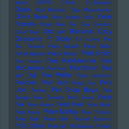
Vague
NSYNC
O-Town
O.J.Simpson
Oasis
Odd Beholder
Olga Reznichenko
Olivia Dean
Omar
Olivia Newton John
Romero
Omer Klein Trio
One Direction
Ozzy
Otto von Bismarck
Oskar Sala
Osbourne
P. Diddy
P.J. Harvey
Pan
Tau
Pankow
Papo Yoplack
Parov Stelar
Patti Smith
Patrick Wagner
Patrick Walden
Paul Kalkbrenner
Paul
Paul Heaton
McCartney
Paul Simon
Paul
Paul Nero
Paul Weller
van Dyk
Paula Hartmann
Pere
Peaches
Pearl Jam
Peggy Gou
Pet Shop Boys
Ubu
Perrecy
Pete
Peter
Seeger
Peter Doherty
Peter Evans
Fox
Peter Hein
Peter Green
Peter Hook
Peter Maffay
Peter Kraus
Peter Thomas
Peter Tosh
Petter Eldh
Pharoah Sanders
Phil Collins
Phil Lesh
Phil Spector
Photek