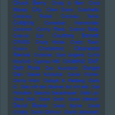
Chuck Berry
Cindy & Bert
Circa
City
Waves
Clive Davis
Coachella
Cockney Rebel
Cocteau Twins
Coldplay
Comedian Harmonists
Common
Conny Plank
Cosmic Baby
Courtney Barnett
Cosmic Ear
CRASS
Crazy Horse
Crazy Town
Creedence Clearwater
Cream
Revival
Crutches
Curd Jürgens
Curtis
DAF
Mayfield
Cypress Hill
D3SM6ND
Daft Punk
Danger
Dan Auerbach
Dan
Daniel Küblböck
Daniel Richter
Danny Mark
Dapayk & Padberg
Dario
G.
Das mit den Blumen tut mir leid
Das
Paradies
Dascha Dauenhauer
Data Luv
Dave Ball
Dave Grohl
Dave Stewart
David Bowie
David Byrne
David
Crosby
David Gilmour
David Johansen