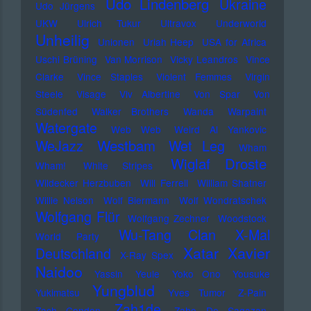
Udo Lindenberg
Ukraine
Udo Jürgens
UKW
Ulrich Tukur
Ultravox
Underworld
Unheilig
Unionen
Uriah Heep
USA for Africa
Uschi Brüning
Van Morrison
Vicky Leandros
Vince
Clarke
Vince Staples
Violent Femmes
Virgin
Steele
Visage
Viv Albertine
Von Spar
Von
Südenfed
Walker Brothers
Wanda
Warpaint
Watergate
Web Web
Weird Al Yankovic
Westbam
WeJazz
Wet Leg
Wham
Wiglaf Droste
Wham!
White Stripes
Wildecker Herzbuben
Will Ferrell
William Shatner
Willie Nelson
Wolf Biermann
Wolf Wondratschek
Wolfgang Flür
Wolfgang Zechner
Woodstock
Wu-Tang Clan
X-Mal
World Party
Xatar
Xavier
Deutschland
X-Ray Spex
Naidoo
Yassin
Yeule
Yoko Ono
Yousuke
Yungblud
Yukimatsu
Yves Tumor
Z-Pain
Zah1de
Zach Condon
Zaho De Sagazan