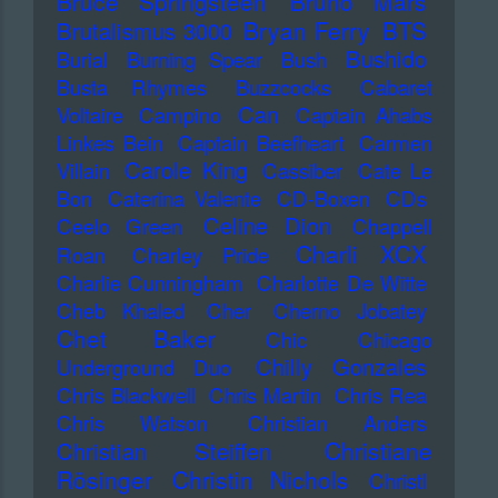
Bruce Springsteen
Bruno Mars
Bryan Ferry
BTS
Brutalismus 3000
Bushido
Burial
Burning Spear
Bush
Busta Rhymes
Buzzcocks
Cabaret
Can
Voltaire
Campino
Captain Ahabs
Linkes Bein
Captain Beefheart
Carmen
Carole King
Villain
Cassiber
Cate Le
Bon
Caterina Valente
CD-Boxen
CDs
Celine Dion
Ceelo Green
Chappell
Charli XCX
Roan
Charley Pride
Charlie Cunningham
Charlotte De Witte
Cheb Khaled
Cher
Cherno Jobatey
Chet Baker
Chic
Chicago
Chilly Gonzales
Underground Duo
Chris Blackwell
Chris Martin
Chris Rea
Chris Watson
Christian Anders
Christiane
Christian Steiffen
Rösinger
Christin Nichols
Christl