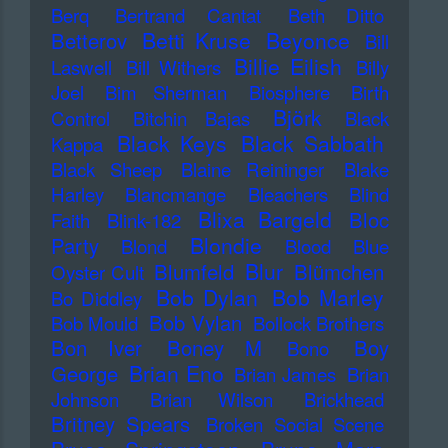
Berq
Bertrand Cantat
Beth Ditto
Betti Kruse
Beyonce
Betterov
Bill
Billie Eilish
Laswell
Bill Withers
Billy
Joel
Bim Sherman
Biosphere
Birth
Björk
Control
Bitchin Bajas
Black
Black Keys
Black Sabbath
Kappa
Black Sheep
Blaine Reininger
Blake
Harley
Blancmange
Bleachers
Blind
Blixa Bargeld
Bloc
Faith
Blink-182
Blondie
Party
Blond
Blood
Blue
Blur
Blumfeld
Blümchen
Oyster Cult
Bob Dylan
Bob Marley
Bo Diddley
Bob Vylan
Bob Mould
Bollock Brothers
Bon Iver
Boney M
Boy
Bono
Brian Eno
George
Brian James
Brian
Johnson
Brian Wilson
Brickhead
Britney Spears
Broken Social Scene