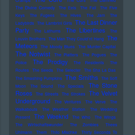
The Divine Comedy
The Eels
The Fall
The Five
Keys
The Fugees
The Hives
The Jam
The
The Last Dinner
Ladybirds
The Lambrini Girls
Party
The Libertines
The Lathums
The
The
Louvin Brothers
The Man They Could'nt Hang
Meteors
The Moody Blues
The Murder Capital
The Notwist
The Platters
The Pogues
The
The Prodigy
Police
The Residents
The
Routes
The Seeds
The Selecter
The Sha La Das
The Smiths
The Smashing Pumpkins
The Soft
The Stone
Moon
The Sound
The Specials
Roses
The Velvet
The Streets
The Strokes
Underground
The Ventures
The Verve
The
Walkabouts
The Weather Station
The Wedding
The Weeknd
Present
The Who
The Wings
The Wirtschaftswunder
The Zombies
Thees
Uhlmann
Them
Thilo Mischke
Thirty Seconds To