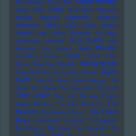
Stevie Wonder
Steve Strange
Steven Tyler
Sting
Stieber Twins
Stock Aitken Waterman
Stooges
Stranglers
Stratocaster
Strawberry
Stray Cats
Switchblade
Sufjan Stevens
Sugarhill Gang
Suicidal Tendencies
Sun Diego
Suzi Quatro
Supertramp
Supremes
Sven
Sven Wunder
Marquardt
Sven Tasnadi
Sven-Ake Johansson
SXSW
T-Pain
T.Rex
Talking Heads
Tahnee
Talay Riley
Talk Talk
Taylor
Tangerine Dream
Tanner Adell
Tarwater
Swift
Tears For Fears
Techno-Wikinger
Ted
Herold
Teho Teardo
Ten Years After
Terranova
Terry Callier
Terry Hall
The Alan Parsons
The
Project
The Arcs
The Avicii
The B-52s
Beatles
The Black
The Beautiful South
Keys
The Bluebells
The Byrds
The Carpenters
The Champs
The Clash
The Colourfield
The
The Cure
Cramps
The Curs
The Damned