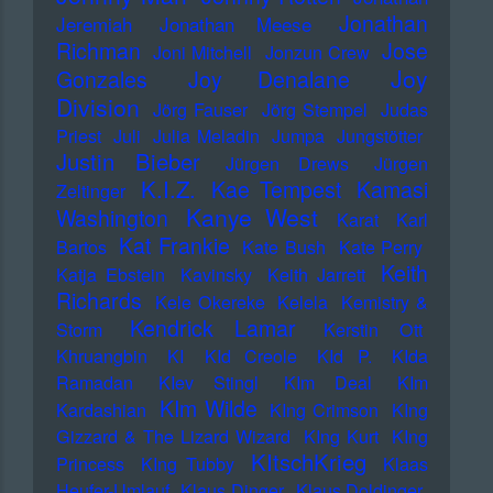
Jonathan
Jeremiah
Jonathan Meese
Richman
Jose
Joni Mitchell
Jonzun Crew
Joy
Gonzales
Joy Denalane
Division
Jörg Fauser
Jörg Stempel
Judas
Priest
Juli
Julia Meladin
Jumpa
Jungstötter
Justin Bieber
Jürgen Drews
Jürgen
K.I.Z.
Kae Tempest
Kamasi
Zeltinger
Kanye West
Washington
Karat
Karl
Kat Frankie
Bartos
Kate Bush
Kate Perry
Keith
Katja Ebstein
Kavinsky
Keith Jarrett
Richards
Kele Okereke
Kelela
Kemistry &
Kendrick Lamar
Storm
Kerstin Ott
Khruangbin
KI
KId Creole
KId P.
KIda
Ramadan
KIev Stingl
KIm Deal
KIm
KIm Wilde
Kardashian
KIng Crimson
KIng
Gizzard & The Lizard Wizard
KIng Kurt
KIng
KItschKrieg
Princess
KIng Tubby
Klaas
Heufer-Umlauf
Klaus Dinger
Klaus Doldinger