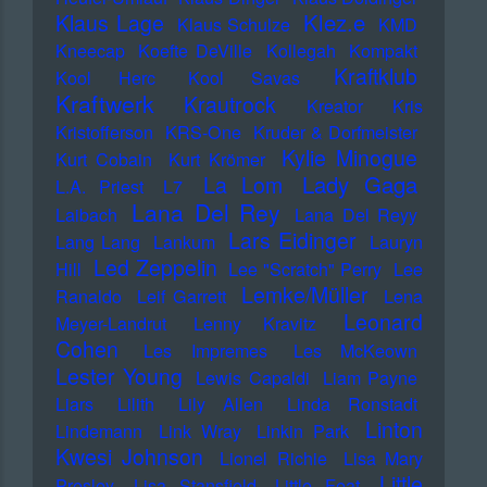
Klez.e
Klaus Lage
Klaus Schulze
KMD
Kneecap
Koefte DeVille
Kollegah
Kompakt
Kraftklub
Kool Herc
Kool Savas
Kraftwerk
Krautrock
Kreator
Kris
Kristofferson
KRS-One
Kruder & Dorfmeister
Kylie Minogue
Kurt Cobain
Kurt Krömer
Lady Gaga
La Lom
L.A. Priest
L7
Lana Del Rey
Laibach
Lana Del Reyy
Lars Eidinger
Lang Lang
Lankum
Lauryn
Led Zeppelin
Hill
Lee "Scratch" Perry
Lee
Lemke/Müller
Ranaldo
Leif Garrett
Lena
Leonard
Meyer-Landrut
Lenny Kravitz
Cohen
Les Impremes
Les McKeown
Lester Young
Lewis Capaldi
Liam Payne
Liars
Lilith
Lily Allen
Linda Ronstadt
Linton
Lindemann
Link Wray
Linkin Park
Kwesi Johnson
Lionel Richie
Lisa Mary
Little
Presley
Lisa Stansfield
Little Feat