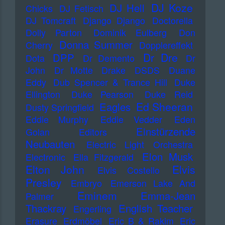
DJ Koze
DJ Hell
Chicks
DJ Fetisch
DJ Tomcraft
Django Django
Doctorella
Dolly Parton
Dominik Eulberg
Don
Donna Summer
Cherry
Dopplereffekt
Dr Dre
DPP
Dota
Dr Demento
Dr
John
Dr Motte
Drake
DSDS
Duane
Eddy
Dub Spencer & Trance Hill
Duke
Ellington
Duke Pearson
Duke Reid
Ed Sheeran
Eagles
Dusty Springfield
Eddie Murphy
Eddie Vedder
Eden
Einstürzende
Golan
Editors
Neubauten
Electric Light Orchestra
Elon Musk
Electronic
Ella Fitzgerald
Elton John
Elvis
Elvis Costello
Presley
Embryo
Emerson Lake And
Eminem
Emma-Jean
Palmer
Thackray
English Teacher
Engerling
Erasure
Erdmöbel
Eric B & Rakim
Eric