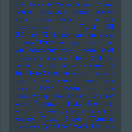
Mars
Thomas D
Thomas Gottschalk
Thomas
Pynchon
Thomas Stein
Thompson
Throbbing
Gristle
Thurston Moore
Tic Tac Toe
Till
Tikhet
Tiefbasskommando TBK
Brönner
Till Lindemann
Tim Buckley
Timmy
Timewarp
Timo Lassy
Tina Turner
Toby
Tocotronic
Tokio Hotel
Keith
Tokens
Tom Odell
Tom Gerhardt
Tom Lehrer
Tom
Robinson
Tom T. Hall
Tom Tom Club
Tommy Cash
Ton Steine Scherben
Toni Krahl
Tony Allen
Tony Krahl
Tony-L
Toots & The Maytals
Torch
Toten Hosen
Tortoise
Toto
Toya
Transvision Vamp
Traveling Wilburys
Travis
Trent
Trettmann
Trio
Tricky
Reznor
Tristan
Brusch
Tristwch Y Fenywod
Trojan Records
Tunde
Tupac Shakur
Turnstile
Adebimpe
U2
Tyler The Creator
Tuxedomoon
UB40