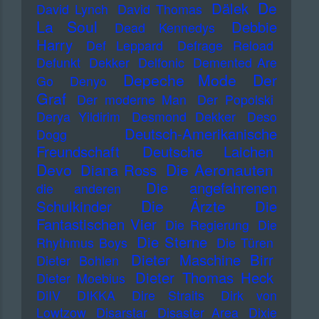
De
Dälek
David Lynch
David Thomas
La Soul
Debbie
Dead Kennedys
Harry
Def Leppard
Defrage Reload
Defunkt
Dekker
Delfonic
Demented Are
Depeche Mode
Der
Go
Denyo
Graf
Der moderne Man
Der Popolski
Derya Yildirim
Desmond Dekker
Deso
Deutsch-Amerikanische
Dogg
Freundschaft
Deutsche Laichen
Devo
Die Aeronauten
Diana Ross
Die angefahrenen
die anderen
Die Ärzte
Schulkinder
Die
Fantastischen Vier
Die Regierung
Die
Die Sterne
Rhythmus Boys
Die Türen
Dieter Maschine Birr
Dieter Bohlen
Dieter Thomas Heck
Dieter Moebius
DiIV
DIKKA
Dire Straits
Dirk von
Lowtzow
Disarstar
Disaster Area
Dixie