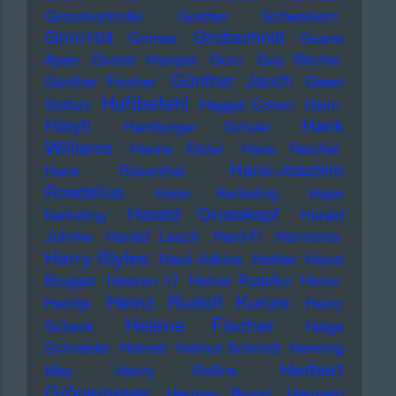
Grenzkontrolle
Grether Schwestern
Grim104
Grobschnitt
Grimes
Guano
Apes
Gunter Hampel
Guru
Guy Ritchie
Günther Jauch
Günther Fischer
Gwen
Haftbefehl
Stefani
Haggai Cohen
Haim
Haiyti
Hank
Hamburger Schule
Williams
Hanns Eisler
Hans Reichel
Hans-Joachim
Hans Rosenthal
Roedelius
Haoe Kerkeling
Hape
Harald Grosskopf
Kerkeling
Harald
Juhnke
Harald Lesch
Hard-Fi
Harmonia
Harry Styles
Hasil Adkins
Hattler
Hazel
Brugger
Heaven 17
Heiner Pudelko
Heino
Heinz Rudolf Kunze
Heintje
Heinz
Helene Fischer
Schenk
Helge
Schneider
Helmet
Helmut Schmidt
Henning
Herbert
May
Henry Rollins
Grönemeyer
Herman Brood
Hermeto