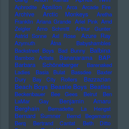
Apsilon
Aphrodite
Arca
Arcade Fire
Archive
Arctic Monkeys
Aretha
Franklin
Ariana Grande
Ariel Pink
Arnd
Zeigler
Arno Schmitt
Arthur Gunter
Azure Ray
Astrid Sonne
Axl Rose
Azymuth
Ätna
Babyshambles
Balbina
Backstreet Boys
Bad Bunny
Bananarama
BAP
Bamboo Artists
Barbara Schöneberger
Barenaked
Ladies
Basia Bulat
Bassdee
Baxter
Bazzazian
Dury
Bay City Rollers
Beach Boys
Beastie Boys
Beatles
Beckenbauer
Bee Gees
Beirut
Ben
Benjamin Amaru
LaMar Gay
Berghain
Bernadette La Hengst
Bernard Sumner
Bernd Begemann
Berq
Bertrand Cantat
Beth Ditto