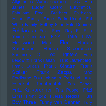
ESC
Allgemeine Verunsicherung
Etta
James
Eugen Cicero
Eurythmics
Fabulous Freak Brothers
Faithless
Falco
Family
Farce
Farin Urlaub
Fat
White Family
Fatboy Slim
Fats Domino
Fehlfarben
Feist
Fever Ray
Fil
Fine
Flake
Flea
Young Cannibals
FINK
Fler
Fleetwood Mac
Florian
Schneider
Florian Silbereisen
Foo Fighters
Fontaines DC
Fran
Lebowitz
Frank Farian
Frank Laufenberg
Frank Sinatra
Frank
Frank Ocean
Frank Zappa
Spilker
Franz
Ferdinand
Frau Lehmann
Fred und Luna
Friedrich Liechtenstein
Fritz Egner
Fritz Kalkbrenner
Fritz Puppel
Fritzi
Fun
Ernst
Front 242
Fuerza Regida
Boy Three
Funny van Dannen
Fury