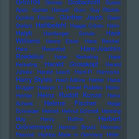
Grim104
Grobschnitt
Grimes
Guano
Apes
Gunter Hampel
Guru
Guy Ritchie
Günther Jauch
Günther Fischer
Gwen
Haftbefehl
Stefani
Haggai Cohen
Haim
Haiyti
Hank
Hamburger Schule
Williams
Hanns Eisler
Hans Reichel
Hans-Joachim
Hans Rosenthal
Roedelius
Haoe Kerkeling
Hape
Harald Grosskopf
Kerkeling
Harald
Juhnke
Harald Lesch
Hard-Fi
Harmonia
Harry Styles
Hasil Adkins
Hattler
Hazel
Brugger
Heaven 17
Heiner Pudelko
Heino
Heinz Rudolf Kunze
Heintje
Heinz
Helene Fischer
Schenk
Helge
Schneider
Helmet
Helmut Schmidt
Henning
Herbert
May
Henry Rollins
Grönemeyer
Herman Brood
Hermeto
Pascoal
HipHop Made in Germany
Hitler