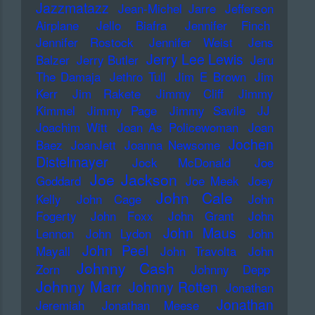
Jazzmatazz
Jean-Michel Jarre
Jefferson
Airplane
Jello Biafra
Jennifer Finch
Jennifer Rostock
Jennifer Weist
Jens
Jerry Lee Lewis
Balzer
Jerry Butler
Jeru
The Damaja
Jethro Tull
Jim E Brown
Jim
Kerr
Jim Rakete
Jimmy Cliff
Jimmy
Kimmel
Jimmy Page
Jimmy Savile
JJ
Joachim Witt
Joan As Policewoman
Joan
Jochen
Baez
JoanJett
Joanna Newsome
Distelmayer
Jock McDonald
Joe
Joe Jackson
Goddard
Joe Meek
Joey
John Cale
Kelly
John Cage
John
Fogerty
John Foxx
John Grant
John
John Maus
Lennon
John Lydon
John
John Peel
Mayall
John Travolta
John
Johnny Cash
Zorn
Johnny Depp
Johnny Marr
Johnny Rotten
Jonathan
Jonathan
Jeremiah
Jonathan Meese