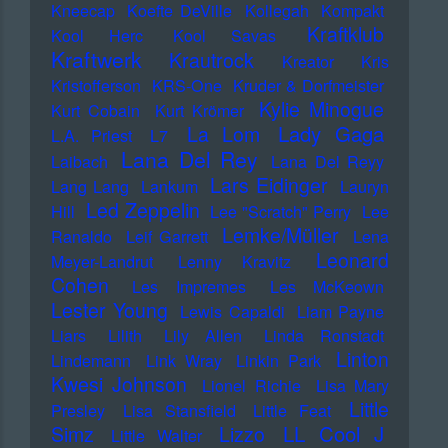
Kneecap
Koefte DeVille
Kollegah
Kompakt
Kraftklub
Kool Herc
Kool Savas
Kraftwerk
Krautrock
Kreator
Kris
Kristofferson
KRS-One
Kruder & Dorfmeister
Kylie Minogue
Kurt Cobain
Kurt Krömer
Lady Gaga
La Lom
L.A. Priest
L7
Lana Del Rey
Laibach
Lana Del Reyy
Lars Eidinger
Lang Lang
Lankum
Lauryn
Led Zeppelin
Hill
Lee "Scratch" Perry
Lee
Lemke/Müller
Ranaldo
Leif Garrett
Lena
Leonard
Meyer-Landrut
Lenny Kravitz
Cohen
Les Impremes
Les McKeown
Lester Young
Lewis Capaldi
Liam Payne
Liars
Lilith
Lily Allen
Linda Ronstadt
Linton
Lindemann
Link Wray
Linkin Park
Kwesi Johnson
Lionel Richie
Lisa Mary
Little
Presley
Lisa Stansfield
Little Feat
LL Cool J
Simz
Lizzo
Little Walter