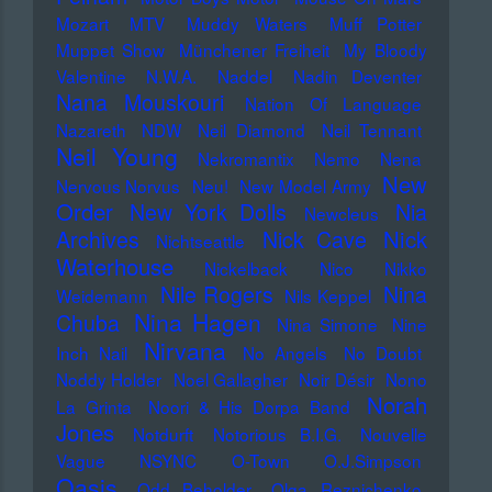
Mozart
MTV
Muddy Waters
Muff Potter
Muppet Show
Münchener Freiheit
My Bloody
Valentine
N.W.A.
Naddel
Nadin Deventer
Nana Mouskouri
Nation Of Language
Nazareth
NDW
Neil Diamond
Neil Tennant
Neil Young
Nekromantix
Nemo
Nena
New
Nervous Norvus
Neu!
New Model Army
Order
New York Dolls
Nia
Newcleus
Nick
Archives
Nick Cave
Nichtseattle
Waterhouse
Nickelback
Nico
Nikko
Nile Rogers
Nina
Weidemann
Nils Keppel
Nina Hagen
Chuba
Nina Simone
Nine
Nirvana
Inch Nail
No Angels
No Doubt
Noddy Holder
Noel Gallagher
Noir Désir
Nono
Norah
La Grinta
Noori & His Dorpa Band
Jones
Notdurft
Notorious B.I.G.
Nouvelle
Vague
NSYNC
O-Town
O.J.Simpson
Oasis
Odd Beholder
Olga Reznichenko