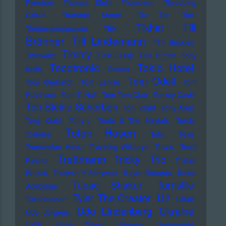
Pynchon
Thomas Stein
Thompson
Throbbing
Gristle
Thurston Moore
Tic Tac Toe
Till
Tikhet
Tiefbasskommando TBK
Brönner
Till Lindemann
Tim Buckley
Timmy
Timewarp
Timo Lassy
Tina Turner
Toby
Tocotronic
Tokio Hotel
Keith
Tokens
Tom Odell
Tom Gerhardt
Tom Lehrer
Tom
Robinson
Tom T. Hall
Tom Tom Club
Tommy Cash
Ton Steine Scherben
Toni Krahl
Tony Allen
Tony Krahl
Tony-L
Toots & The Maytals
Torch
Toten Hosen
Tortoise
Toto
Toya
Transvision Vamp
Traveling Wilburys
Travis
Trent
Trettmann
Trio
Tricky
Reznor
Tristan
Brusch
Tristwch Y Fenywod
Trojan Records
Tunde
Tupac Shakur
Turnstile
Adebimpe
U2
Tyler The Creator
Tuxedomoon
UB40
Udo Lindenberg
Ukraine
Udo Jürgens
UKW
Ulrich Tukur
Ultravox
Underworld