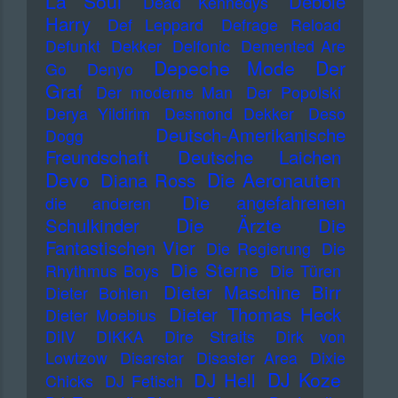
La Soul
Debbie
Dead Kennedys
Harry
Def Leppard
Defrage Reload
Defunkt
Dekker
Delfonic
Demented Are
Depeche Mode
Der
Go
Denyo
Graf
Der moderne Man
Der Popolski
Derya Yildirim
Desmond Dekker
Deso
Deutsch-Amerikanische
Dogg
Freundschaft
Deutsche Laichen
Devo
Die Aeronauten
Diana Ross
Die angefahrenen
die anderen
Die Ärzte
Schulkinder
Die
Fantastischen Vier
Die Regierung
Die
Die Sterne
Rhythmus Boys
Die Türen
Dieter Maschine Birr
Dieter Bohlen
Dieter Thomas Heck
Dieter Moebius
DiIV
DIKKA
Dire Straits
Dirk von
Lowtzow
Disarstar
Disaster Area
Dixie
DJ Koze
DJ Hell
Chicks
DJ Fetisch