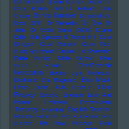
DJ Tomcraft
Django Django
Doctorella
Dolly Parton
Dominik Eulberg
Don
Donna Summer
Cherry
Dopplereffekt
Dr Dre
DPP
Dota
Dr Demento
Dr
John
Dr Motte
Drake
DSDS
Duane
Eddy
Dub Spencer & Trance Hill
Duke
Ellington
Duke Pearson
Duke Reid
Ed Sheeran
Eagles
Dusty Springfield
Eddie Murphy
Eddie Vedder
Eden
Einstürzende
Golan
Editors
Neubauten
Electric Light Orchestra
Elon Musk
Electronic
Ella Fitzgerald
Elton John
Elvis
Elvis Costello
Presley
Embryo
Emerson Lake And
Eminem
Emma-Jean
Palmer
Thackray
English Teacher
Engerling
Erasure
Erdmöbel
Eric B & Rakim
Eric
Clapton
Eric Drew Feldman
Erste