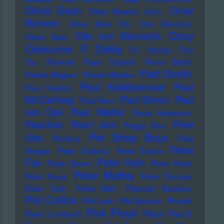
Olivia Dean
Omar
Olivia Newton John
Romero
Omer Klein Trio
One Direction
Ozzy
Otto von Bismarck
Oskar Sala
Osbourne
P. Diddy
P.J. Harvey
Pan
Tau
Pankow
Papo Yoplack
Parov Stelar
Patti Smith
Patrick Wagner
Patrick Walden
Paul Kalkbrenner
Paul
Paul Heaton
McCartney
Paul Simon
Paul
Paul Nero
Paul Weller
van Dyk
Paula Hartmann
Pere
Peaches
Pearl Jam
Peggy Gou
Pet Shop Boys
Ubu
Perrecy
Pete
Peter
Seeger
Peter Doherty
Peter Evans
Fox
Peter Hein
Peter Green
Peter Hook
Peter Maffay
Peter Kraus
Peter Thomas
Peter Tosh
Petter Eldh
Pharoah Sanders
Phil Collins
Phil Lesh
Phil Spector
Photek
Pink Floyd
Pietro Lombardi
Pitbull
Plan B