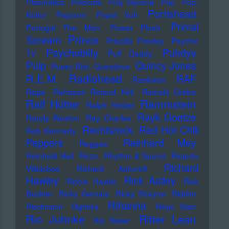
Plasmatics
Polecats
Poly Styrene
Pop
Pop-
Portishead
Kultur
Popcorn
Popol Vuh
Primal
Portugal The Man
Power Plush
Prince
Scream
Priscilla Presley
Psychic
Psychobilly
Puhdys
TV
Puff Daddy
Pulp
Quincy Jones
Pussy Riot
Questlove
Radiohead
R.E.M.
RAF
Raekwon
Rage
Rahsaan Roland Kirk
Rainald Grebe
Ralf Hütter
Rammstein
Ralph Heidel
Rayk Goetze
Randy Weston
Ray Charles
Rechtsrock
Red Hot Chili
Reb Kennedy
Peppers
Reinhard Mey
Reggae
Reinhold Heil
Rezo
Rhythm & Sound
Ricardo
Richard
Villalobos
Richard Ashcroft
Hawley
Rick Astley
Richie Hawtin
Rick
Buckler
Ricky Gervais
Ricky Shayne
Riddim
Rihanna
Riechmann
Righeira
Ringo Starr
Rio Juhnke
Ritter Lean
Rio Reiser