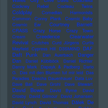
Waves
Clive Davis
Coachella
Cockney Rebel
Cocteau Twins
Coldplay
Comedian Harmonists
Common
Conny Plank
Cosmic Baby
Courtney Barnett
Cosmic Ear
CRASS
Crazy Horse
Crazy Town
Creedence Clearwater
Cream
Revival
Crutches
Curd Jürgens
Curtis
DAF
Mayfield
Cypress Hill
D3SM6ND
Daft Punk
Danger
Dan Auerbach
Dan
Daniel Küblböck
Daniel Richter
Danny Mark
Dapayk & Padberg
Dario
G.
Das mit den Blumen tut mir leid
Das
Paradies
Dascha Dauenhauer
Data Luv
Dave Ball
Dave Grohl
Dave Stewart
David Bowie
David Byrne
David
Crosby
David Gilmour
David Johansen
De
Dälek
David Lynch
David Thomas