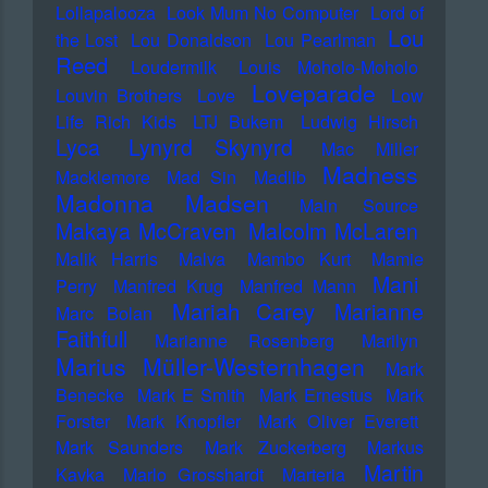
Lollapalooza
Look Mum No Computer
Lord of
Lou
the Lost
Lou Donaldson
Lou Pearlman
Reed
Loudermilk
Louis Moholo-Moholo
Loveparade
Louvin Brothers
Love
Low
Life Rich Kids
LTJ Bukem
Ludwig Hirsch
Lyca
Lynyrd Skynyrd
Mac Miller
Madness
Macklemore
Mad Sin
Madlib
Madonna
Madsen
Main Source
Makaya McCraven
Malcolm McLaren
Malik Harris
Malva
Mambo Kurt
Mamie
Mani
Perry
Manfred Krug
Manfred Mann
Mariah Carey
Marianne
Marc Bolan
Faithfull
Marianne Rosenberg
Marilyn
Marius Müller-Westernhagen
Mark
Benecke
Mark E Smith
Mark Ernestus
Mark
Forster
Mark Knopfler
Mark Oliver Everett
Mark Saunders
Mark Zuckerberg
Markus
Martin
Kavka
Marlo Grosshardt
Marteria