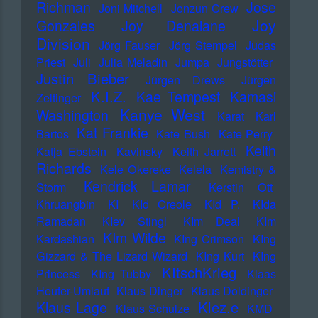
Richman
Jose
Joni Mitchell
Jonzun Crew
Joy
Gonzales
Joy Denalane
Division
Jörg Fauser
Jörg Stempel
Judas
Priest
Juli
Julia Meladin
Jumpa
Jungstötter
Justin Bieber
Jürgen Drews
Jürgen
K.I.Z.
Kae Tempest
Kamasi
Zeltinger
Kanye West
Washington
Karat
Karl
Kat Frankie
Bartos
Kate Bush
Kate Perry
Keith
Katja Ebstein
Kavinsky
Keith Jarrett
Richards
Kele Okereke
Kelela
Kemistry &
Kendrick Lamar
Storm
Kerstin Ott
Khruangbin
KI
KId Creole
KId P.
KIda
Ramadan
KIev Stingl
KIm Deal
KIm
KIm Wilde
Kardashian
KIng Crimson
KIng
Gizzard & The Lizard Wizard
KIng Kurt
KIng
KItschKrieg
Princess
KIng Tubby
Klaas
Heufer-Umlauf
Klaus Dinger
Klaus Doldinger
Klez.e
Klaus Lage
Klaus Schulze
KMD