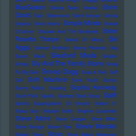
MacGowan
Shirin
Shania Twain
Shellac
David
Sido
Silbermond
Silent Servant
Simina
Simple Minds
Grigoriu
Simon Harris
Sinead
Sister
O'Connor
Siouxsie And The Banshees
Ski
Rosetta Tharpe
Sisters Of Mercy
Aggu
Skinner Brothers
Skinny Pelembe
Sky
Sleaford Mods
Saxon
Slade
Sleater-
Sly And The Family Stone
Kinney
Smag
Snoop Dogg
Pa Dig Selv
Soap & Skin
Soft
Soft Machine
Cell
Sonic Youth
Sonics
Sophia Kennedy
Sonny Rollins
Soolking
Spliff
South Park
Sparks
Spencer Davis Group
Sprints
Squarepusher
St. Vincent
Station 17
Status Quo
Stephan Sulke
Stephen Luscombe
Steve Albini
Steve Cropper
Steve Miller
Stevie Wonder
Steve Strange
Steven Tyler
Sting
Stieber Twins
Stock Aitken Waterman