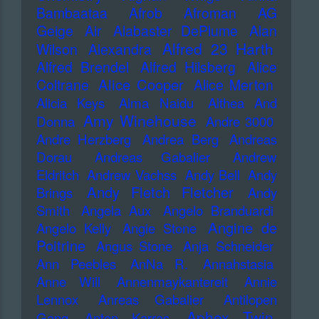
Bambaataa
Afrob
Afroman
AG
Geige
Air
Alabaster DePlume
Alan
Alfred 23 Harth
Wilson
Alexandra
Alfred Brendel
Alfred Hilsberg
Alice
Alice Cooper
Coltrane
Alice Merton
Alicia Keys
Alma Naidu
Althea And
Amy Winehouse
Donna
Andre 3000
Andre Herzberg
Andrea Berg
Andreas
Dorau
Andreas Gabalier
Andrew
Eldritch
Andrew Vachss
Andy Bell
Andy
Andy Fletch Fletcher
Brings
Andy
Smith
Angela Aux
Angelo Branduardi
Angine de
Angelo Kelly
Angie Stone
Poitrine
Angus Stone
Anja Schneider
Ann Peebles
AnNa R.
Annahstasia
Anne Will
Annenmaykantereit
Annie
Lennox
Anreas Gabalier
Antilopen
Aphex Twin
Gang
Anton Karras