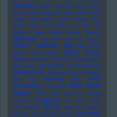
Unheilig
Unionen
Uriah Heep
USA for Africa
Uschi Brüning
Van Morrison
Vicky Leandros
Vince
Clarke
Vince Staples
Violent Femmes
Virgin
Steele
Visage
Viv Albertine
Von Spar
Von
Südenfed
Walker Brothers
Wanda
Warpaint
Watergate
Web Web
Weird Al Yankovic
Westbam
WeJazz
Wet Leg
Wham
Wiglaf Droste
Wham!
White Stripes
Wildecker Herzbuben
Will Ferrell
William Shatner
Willie Nelson
Wolf Biermann
Wolf Wondratschek
Wolfgang Flür
Wolfgang Zechner
Woodstock
Wu-Tang Clan
X-Mal
World Party
Xatar
Xavier
Deutschland
X-Ray Spex
Naidoo
Yassin
Yeule
Yoko Ono
Yousuke
Yungblud
Yukimatsu
Yves Tumor
Z-Pain
Zah1de
Zach Condon
Zaho De Sagazan
Zoh Amba
Zartmann
Zaz
Zick Zack Records