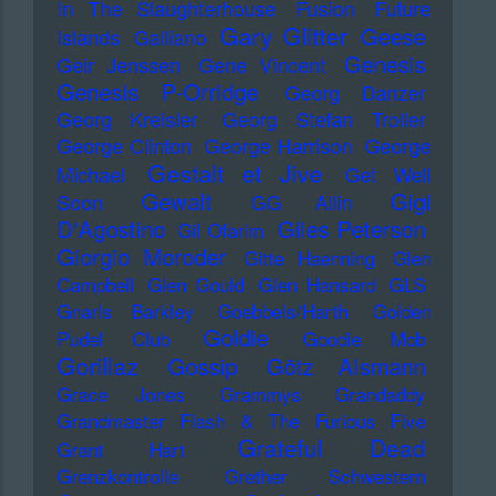
In The Slaughterhouse
Fusion
Future
Gary Glitter
Geese
Islands
Galliano
Genesis
Geir Jenssen
Gene Vincent
Genesis P-Orridge
Georg Danzer
Georg Kreisler
Georg Stefan Troller
George Clinton
George Harrison
George
Gestalt et Jive
Michael
Get Well
Gewalt
Gigi
Soon
GG Allin
D'Agostino
Giles Peterson
Gil Ofarim
Giorgio Moroder
Gitte Haenning
Glen
Campbell
Glen Gould
Glen Hansard
GLS
Gnarls Barkley
Goebbels/Harth
Golden
Goldie
Pudel Club
Goodie Mob
Gorillaz
Gossip
Götz Alsmann
Grace Jones
Grammys
Grandaddy
Grandmaster Flash & The Furious Five
Grateful Dead
Grant Hart
Grenzkontrolle
Grether Schwestern