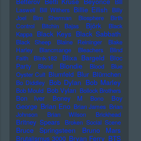
Betti Kruse
Beyonce
Betterov
Bill
Billie Eilish
Laswell
Bill Withers
Billy
Joel
Bim Sherman
Biosphere
Birth
Björk
Control
Bitchin Bajas
Black
Black Keys
Black Sabbath
Kappa
Black Sheep
Blaine Reininger
Blake
Harley
Blancmange
Bleachers
Blind
Blixa Bargeld
Bloc
Faith
Blink-182
Blondie
Party
Blond
Blood
Blue
Blur
Blumfeld
Blümchen
Oyster Cult
Bob Dylan
Bob Marley
Bo Diddley
Bob Vylan
Bob Mould
Bollock Brothers
Bon Iver
Boney M
Boy
Bono
Brian Eno
George
Brian James
Brian
Johnson
Brian Wilson
Brickhead
Britney Spears
Broken Social Scene
Bruce Springsteen
Bruno Mars
Bryan Ferry
BTS
Brutalismus 3000