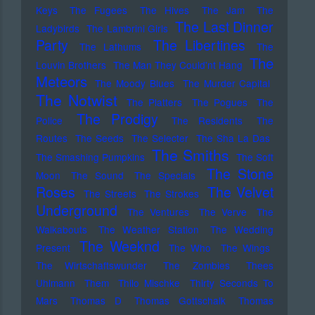
Keys
The Fugees
The Hives
The Jam
The
The Last Dinner
Ladybirds
The Lambrini Girls
Party
The Libertines
The Lathums
The
The
Louvin Brothers
The Man They Could'nt Hang
Meteors
The Moody Blues
The Murder Capital
The Notwist
The Platters
The Pogues
The
The Prodigy
Police
The Residents
The
Routes
The Seeds
The Selecter
The Sha La Das
The Smiths
The Smashing Pumpkins
The Soft
The Stone
Moon
The Sound
The Specials
Roses
The Velvet
The Streets
The Strokes
Underground
The Ventures
The Verve
The
Walkabouts
The Weather Station
The Wedding
The Weeknd
Present
The Who
The Wings
The Wirtschaftswunder
The Zombies
Thees
Uhlmann
Them
Thilo Mischke
Thirty Seconds To
Mars
Thomas D
Thomas Gottschalk
Thomas