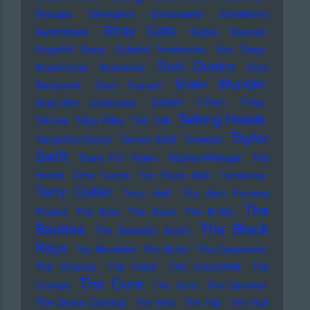
Stooges
Stranglers
Stratocaster
Strawberry
Stray Cats
Switchblade
Sufjan Stevens
Sugarhill Gang
Suicidal Tendencies
Sun Diego
Suzi Quatro
Supertramp
Supremes
Sven
Sven Wunder
Marquardt
Sven Tasnadi
Sven-Ake Johansson
SXSW
T-Pain
T.Rex
Talking Heads
Tahnee
Talay Riley
Talk Talk
Taylor
Tangerine Dream
Tanner Adell
Tarwater
Swift
Tears For Fears
Techno-Wikinger
Ted
Herold
Teho Teardo
Ten Years After
Terranova
Terry Callier
Terry Hall
The Alan Parsons
The
Project
The Arcs
The Avicii
The B-52s
Beatles
The Black
The Beautiful South
Keys
The Bluebells
The Byrds
The Carpenters
The Champs
The Clash
The Colourfield
The
The Cure
Cramps
The Curs
The Damned
The Divine Comedy
The Eels
The Fall
The Five