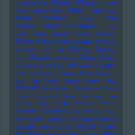
Robbie Williams
Robag Wruhme
Robert
Robyn
Forster
Roberta Flack
Rock-o-Rama
Rod
Rocko Schamoni
Rockwell
Stewart
Roger Champman
Roger
Cicero
Roger McGuinn
Roland Emmerich
Roland Kaiser
Roland Owsnitzki
Rolf Dieter
Rolling Stones
Brinkmann
Rolf Kühn
Rosalia
Roxy Music
Romy
Rosenstolz
Roy Ayers
Roy Orbison
RPS Lanrue
Run-DMC
Rush
Russ Kunkel
Russland
Rutles
Sababa 5
Sade
Sam Fender
Sandow
Sandra Hüller
Santiano
Sarah Connor
Sarah Davachi
Sarah
Engels
Sarah Wild
Sasha
Saturndaze
Saul
Williams
Sault
Schnipo Schranke
Schürze
Scorpions
Scooter
Scott Walker
Scycs
Sean Combs
Sebastian Krumbiegel
Sebastian
Seeed
Studnitzky
Secret Secrets
Sepalot
Sex Pistols
Shane
Seymour Wright
Shaggy