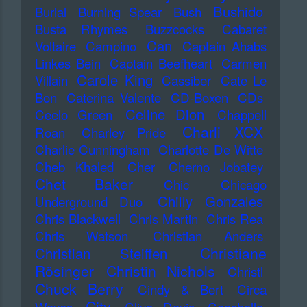
Bushido
Burial
Burning Spear
Bush
Busta Rhymes
Buzzcocks
Cabaret
Can
Voltaire
Campino
Captain Ahabs
Linkes Bein
Captain Beefheart
Carmen
Carole King
Villain
Cassiber
Cate Le
Bon
Caterina Valente
CD-Boxen
CDs
Celine Dion
Ceelo Green
Chappell
Charli XCX
Roan
Charley Pride
Charlie Cunningham
Charlotte De Witte
Cheb Khaled
Cher
Cherno Jobatey
Chet Baker
Chic
Chicago
Chilly Gonzales
Underground Duo
Chris Blackwell
Chris Martin
Chris Rea
Chris Watson
Christian Anders
Christiane
Christian Steiffen
Rösinger
Christin Nichols
Christl
Chuck Berry
Cindy & Bert
Circa
City