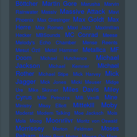
Martin Gore
Böttcher
Marusha
Marvin
Massive Attack
Rainwater
Massiv
Mavi
Max Goldt
Max
Phoenix
Max Giesinger
Herre
Max Romeo
Maxi Jazz
Maximilian
MC Conrad
Hecker
MBSounds
Meese
Melody's Echo Chamber
Mense Reents
Metallica
MF
Mesut Özil
Metal Hammer
Michael
Doom
Michael Hutchence
Jackson
Michael
Michael Kemner
Mick
Rother
Michael Stipe
Mick Harvey
Jagger
Mick Jones
Micki Meuser
Midge
Miles Davis
Miley
Ure
Mike Skinner
Cyrus
Mine
Mille Petrozza
Milli Vanilli
Moby
Mittekill
Ministry
Missy Elliott
Moderat
Modern Talking
Moe Jacksch
Mois
Moonriivr
Mola
Moog
Moritz von Oswald
Morrissey
Moses
Morton Feldman
Pelham
Motor Boys Motor
Mouse On Mars