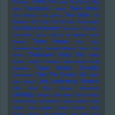
Timmy
Timewarp
Timo Lassy
Tina Turner
Toby
Tocotronic
Tokio Hotel
Keith
Tokens
Tom Odell
Tom Gerhardt
Tom Lehrer
Tom
Robinson
Tom T. Hall
Tom Tom Club
Tommy Cash
Ton Steine Scherben
Toni Krahl
Tony Allen
Tony Krahl
Tony-L
Toots & The Maytals
Torch
Toten Hosen
Tortoise
Toto
Toya
Transvision Vamp
Traveling Wilburys
Travis
Trent
Trettmann
Trio
Tricky
Reznor
Tristan
Brusch
Tristwch Y Fenywod
Trojan Records
Tunde
Tupac Shakur
Turnstile
Adebimpe
U2
Tyler The Creator
Tuxedomoon
UB40
Udo Lindenberg
Ukraine
Udo Jürgens
UKW
Ulrich Tukur
Ultravox
Underworld
Unheilig
Unionen
Uriah Heep
USA for Africa
Uschi Brüning
Van Morrison
Vicky Leandros
Vince
Clarke
Vince Staples
Violent Femmes
Virgin
Steele
Visage
Viv Albertine
Von Spar
Von