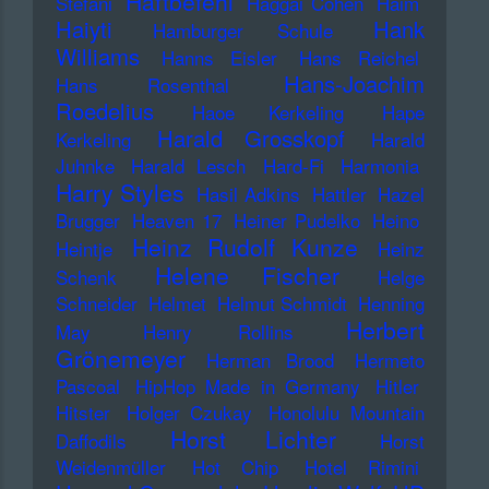
Haftbefehl
Stefani
Haggai Cohen
Haim
Haiyti
Hank
Hamburger Schule
Williams
Hanns Eisler
Hans Reichel
Hans-Joachim
Hans Rosenthal
Roedelius
Haoe Kerkeling
Hape
Harald Grosskopf
Kerkeling
Harald
Juhnke
Harald Lesch
Hard-Fi
Harmonia
Harry Styles
Hasil Adkins
Hattler
Hazel
Brugger
Heaven 17
Heiner Pudelko
Heino
Heinz Rudolf Kunze
Heintje
Heinz
Helene Fischer
Schenk
Helge
Schneider
Helmet
Helmut Schmidt
Henning
Herbert
May
Henry Rollins
Grönemeyer
Herman Brood
Hermeto
Pascoal
HipHop Made in Germany
Hitler
Hitster
Holger Czukay
Honolulu Mountain
Horst Lichter
Daffodils
Horst
Weidenmüller
Hot Chip
Hotel Rimini