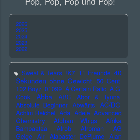
Pop, Pop, Pop und Pop!
2026
2025
2024
2023
2022
40
Sweat & Tears
!K7
11 Freunde
Sekunden ohne Gewicht
50 Cent
102 Boyz
01099
A Certain Ratio
A.G.
Abba
Cook
ABC
Abor & Tynna
AC/DC
Absolute Beginner
Abwärts
Advanced
Achim Reichel
Ada
Adele
Chemistry
Afghan Whigs
Afrika
Bambaataa
Afrob
Afroman
AG
Geige
Air
Alabaster DePlume
Alan