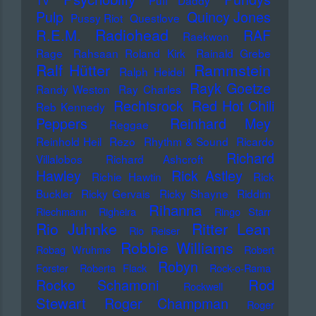
TV
Puff Daddy
Pulp
Quincy Jones
Pussy Riot
Questlove
Radiohead
R.E.M.
RAF
Raekwon
Rage
Rahsaan Roland Kirk
Rainald Grebe
Ralf Hütter
Rammstein
Ralph Heidel
Rayk Goetze
Randy Weston
Ray Charles
Rechtsrock
Red Hot Chili
Reb Kennedy
Peppers
Reinhard Mey
Reggae
Reinhold Heil
Rezo
Rhythm & Sound
Ricardo
Richard
Villalobos
Richard Ashcroft
Hawley
Rick Astley
Richie Hawtin
Rick
Buckler
Ricky Gervais
Ricky Shayne
Riddim
Rihanna
Riechmann
Righeira
Ringo Starr
Rio Juhnke
Ritter Lean
Rio Reiser
Robbie Williams
Robag Wruhme
Robert
Robyn
Forster
Roberta Flack
Rock-o-Rama
Rod
Rocko Schamoni
Rockwell
Stewart
Roger Champman
Roger