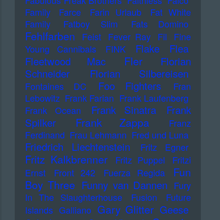
Fabulous Freak Brothers
Faithless
Falco
Family
Farce
Farin Urlaub
Fat White
Family
Fatboy Slim
Fats Domino
Fehlfarben
Feist
Fever Ray
Fil
Fine
Flake
Flea
Young Cannibals
FINK
Fler
Fleetwood Mac
Florian
Schneider
Florian Silbereisen
Foo Fighters
Fontaines DC
Fran
Lebowitz
Frank Farian
Frank Laufenberg
Frank Sinatra
Frank
Frank Ocean
Frank Zappa
Spilker
Franz
Ferdinand
Frau Lehmann
Fred und Luna
Friedrich Liechtenstein
Fritz Egner
Fritz Kalkbrenner
Fritz Puppel
Fritzi
Fun
Ernst
Front 242
Fuerza Regida
Boy Three
Funny van Dannen
Fury
In The Slaughterhouse
Fusion
Future
Gary Glitter
Geese
Islands
Galliano