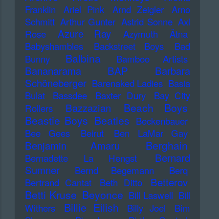
Franklin
Ariel Pink
Arnd Zeigler
Arno
Schmitt
Arthur Gunter
Astrid Sonne
Axl
Azure Ray
Rose
Azymuth
Ätna
Babyshambles
Backstreet Boys
Bad
Balbina
Bunny
Bamboo Artists
Bananarama
BAP
Barbara
Schöneberger
Barenaked Ladies
Basia
Bulat
Bassdee
Baxter Dury
Bay City
Beach Boys
Bazzazian
Rollers
Beastie Boys
Beatles
Beckenbauer
Bee Gees
Beirut
Ben LaMar Gay
Berghain
Benjamin Amaru
Bernard
Bernadette La Hengst
Sumner
Bernd Begemann
Berq
Betterov
Bertrand Cantat
Beth Ditto
Betti Kruse
Beyonce
Bill Laswell
Bill
Billie Eilish
Withers
Billy Joel
Bim