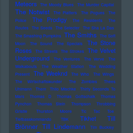
Meteors
The Moody Blues
The Murder Capital
The Notwist
The Platters
The Pogues
The
The Prodigy
Police
The Residents
The
Routes
The Seeds
The Selecter
The Sha La Das
The Smiths
The Smashing Pumpkins
The Soft
The Stone
Moon
The Sound
The Specials
Roses
The Velvet
The Streets
The Strokes
Underground
The Ventures
The Verve
The
Walkabouts
The Weather Station
The Wedding
The Weeknd
Present
The Who
The Wings
The Wirtschaftswunder
The Zombies
Thees
Uhlmann
Them
Thilo Mischke
Thirty Seconds To
Mars
Thomas D
Thomas Gottschalk
Thomas
Pynchon
Thomas Stein
Thompson
Throbbing
Gristle
Thurston Moore
Tic Tac Toe
Till
Tikhet
Tiefbasskommando TBK
Brönner
Till Lindemann
Tim Buckley