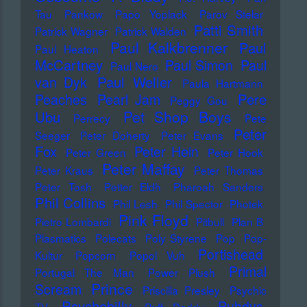
Tau
Pankow
Papo Yoplack
Parov Stelar
Patti Smith
Patrick Wagner
Patrick Walden
Paul Kalkbrenner
Paul
Paul Heaton
McCartney
Paul Simon
Paul
Paul Nero
Paul Weller
van Dyk
Paula Hartmann
Pere
Peaches
Pearl Jam
Peggy Gou
Pet Shop Boys
Ubu
Perrecy
Pete
Peter
Seeger
Peter Doherty
Peter Evans
Fox
Peter Hein
Peter Green
Peter Hook
Peter Maffay
Peter Kraus
Peter Thomas
Peter Tosh
Petter Eldh
Pharoah Sanders
Phil Collins
Phil Lesh
Phil Spector
Photek
Pink Floyd
Pietro Lombardi
Pitbull
Plan B
Plasmatics
Polecats
Poly Styrene
Pop
Pop-
Portishead
Kultur
Popcorn
Popol Vuh
Primal
Portugal The Man
Power Plush
Prince
Scream
Priscilla Presley
Psychic
Psychobilly
Puhdys