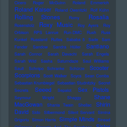
Cicero
Roger McGuinn
Roland Emmerich
Roland Kaiser
Roland Owsnitzki
Rolf Kühn
Rolling Stones
Rosalia
Romy
Roxy Music
Rosenstolz
Roy Ayers
Roy
Orbison
RPS Lanrue
Run-DMC
Rush
Russ
Kunkel
Russland
Rutles
Sababa 5
Sade
Sam
Santiano
Fender
Sandow
Sandra Hüller
Sarah Connor
Sarah Davachi
Sarah Engels
Sarah Wild
Sasha
Saturndaze
Saul Williams
Scooter
Sault
Schnipo Schranke
Schürze
Scorpions
Scott Walker
Scycs
Sean Combs
Sebastian Krumbiegel
Sebastian Studnitzky
Secret
Seeed
Sex Pistols
Secrets
Sepalot
Shane
Seymour Wright
Shaggy
MacGowan
Shirin
Shania Twain
Shellac
David
Sido
Silbermond
Silent Servant
Simina
Simple Minds
Grigoriu
Simon Harris
Sinead
Sister
O'Connor
Siouxsie And The Banshees