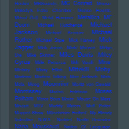
MC Conrad
Hecker
MBSounds
Meese
Melody's Echo Chamber
Mense Reents
Metallica
MF
Mesut Özil
Metal Hammer
Michael
Doom
Michael Hutchence
Jackson
Michael
Michael Kemner
Mick
Rother
Michael Stipe
Mick Harvey
Jagger
Mick Jones
Micki Meuser
Midge
Miles Davis
Miley
Ure
Mike Skinner
Cyrus
Mine
Mille Petrozza
Milli Vanilli
Moby
Mittekill
Ministry
Missy Elliott
Moderat
Modern Talking
Moe Jacksch
Mois
Moonriivr
Mola
Moog
Moritz von Oswald
Morrissey
Moses
Morton Feldman
Pelham
Motor Boys Motor
Mouse On Mars
Mozart
MTV
Muddy Waters
Muff Potter
Muppet Show
Münchener Freiheit
My Bloody
Valentine
N.W.A.
Naddel
Nadin Deventer
Nana Mouskouri
Nation Of Language