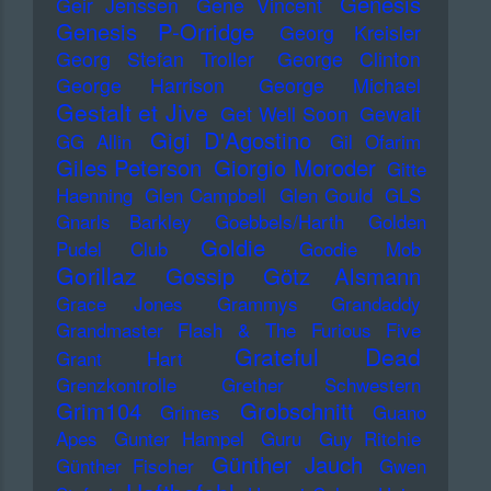
Genesis
Geir Jenssen
Gene Vincent
Genesis P-Orridge
Georg Kreisler
Georg Stefan Troller
George Clinton
George Harrison
George Michael
Gestalt et Jive
Get Well Soon
Gewalt
Gigi D'Agostino
GG Allin
Gil Ofarim
Giles Peterson
Giorgio Moroder
Gitte
Haenning
Glen Campbell
Glen Gould
GLS
Gnarls Barkley
Goebbels/Harth
Golden
Goldie
Pudel Club
Goodie Mob
Gorillaz
Gossip
Götz Alsmann
Grace Jones
Grammys
Grandaddy
Grandmaster Flash & The Furious Five
Grateful Dead
Grant Hart
Grenzkontrolle
Grether Schwestern
Grim104
Grobschnitt
Grimes
Guano
Apes
Gunter Hampel
Guru
Guy Ritchie
Günther Jauch
Günther Fischer
Gwen