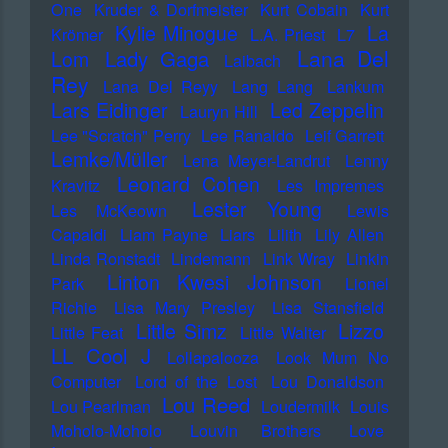
One
Kruder & Dorfmeister
Kurt Cobain
Kurt
Kylie Minogue
La
Krömer
L.A. Priest
L7
Lana Del
Lady Gaga
Lom
Laibach
Rey
Lana Del Reyy
Lang Lang
Lankum
Lars Eidinger
Led Zeppelin
Lauryn Hill
Lee "Scratch" Perry
Lee Ranaldo
Leif Garrett
Lemke/Müller
Lena Meyer-Landrut
Lenny
Leonard Cohen
Kravitz
Les Impremes
Lester Young
Les McKeown
Lewis
Capaldi
Liam Payne
Liars
Lilith
Lily Allen
Linda Ronstadt
Lindemann
Link Wray
Linkin
Linton Kwesi Johnson
Park
Lionel
Richie
Lisa Mary Presley
Lisa Stansfield
Little Simz
Lizzo
Little Feat
Little Walter
LL Cool J
Lollapalooza
Look Mum No
Computer
Lord of the Lost
Lou Donaldson
Lou Reed
Lou Pearlman
Loudermilk
Louis
Moholo-Moholo
Louvin Brothers
Love