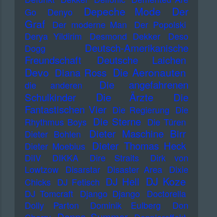
Depeche Mode
Der
Go
Denyo
Graf
Der moderne Man
Der Popolski
Derya Yildirim
Desmond Dekker
Deso
Deutsch-Amerikanische
Dogg
Freundschaft
Deutsche Laichen
Devo
Die Aeronauten
Diana Ross
Die angefahrenen
die anderen
Die Ärzte
Schulkinder
Die
Fantastischen Vier
Die Regierung
Die
Die Sterne
Rhythmus Boys
Die Türen
Dieter Maschine Birr
Dieter Bohlen
Dieter Thomas Heck
Dieter Moebius
DiIV
DIKKA
Dire Straits
Dirk von
Lowtzow
Disarstar
Disaster Area
Dixie
DJ Koze
DJ Hell
Chicks
DJ Fetisch
DJ Tomcraft
Django Django
Doctorella
Dolly Parton
Dominik Eulberg
Don
Donna Summer