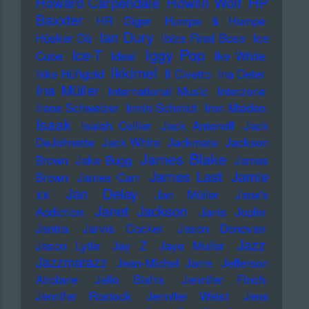
Howard Carpendale
Howlin Wolf
HP
Baxxter
HR Giger
Humpe & Humpe
Ian Dury
Hüsker Dü
Ibiza Final Boss
Ice
Iggy Pop
Ice-T
Cube
Ideal
Ike White
Ikkimel
Ikke Hüftgold
Il Civetto
Ina Deter
Ina Müller
International Music
Interzone
Irene Schweizer
Irmin Schmidt
Iron Maiden
Isaak
Isaiah Collier
Jack Antonoff
Jack
DeJohnette
Jack White
Jackmate
Jackson
James Blake
Brown
Jake Bugg
James
James Last
Jamie
Brown
James Carr
xx
Jan Delay
Jan Müller
Jane's
Janet Jackson
Addiction
Janis Joplin
Jantra
Jarvis Cocker
Jason Donovan
Jazz
Jason Lytle
Jay Z
Jaye Muller
Jazzmatazz
Jean-Michel Jarre
Jefferson
Airplane
Jello Biafra
Jennifer Finch
Jennifer Rostock
Jennifer Weist
Jens