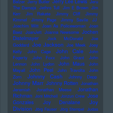
Jerry Lee Lewis
Balzer
Jerry Butler
Jeru
The Damaja
Jethro Tull
Jim E Brown
Jim
Kerr
Jim Rakete
Jimmy Cliff
Jimmy
Kimmel
Jimmy Page
Jimmy Savile
JJ
Joachim Witt
Joan As Policewoman
Joan
Jochen
Baez
JoanJett
Joanna Newsome
Distelmayer
Jock McDonald
Joe
Joe Jackson
Goddard
Joe Meek
Joey
John Cale
Kelly
John Cage
John
Fogerty
John Foxx
John Grant
John
John Maus
Lennon
John Lydon
John
John Peel
Mayall
John Travolta
John
Johnny Cash
Zorn
Johnny Depp
Johnny Marr
Johnny Rotten
Jonathan
Jonathan
Jeremiah
Jonathan Meese
Richman
Jose
Joni Mitchell
Jonzun Crew
Joy
Gonzales
Joy Denalane
Division
Jörg Fauser
Jörg Stempel
Judas