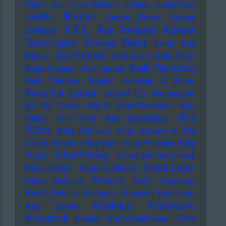
Priest
Juli
Julia Meladin
Jumpa
Jungstötter
Justin Bieber
Jürgen Drews
Jürgen
K.I.Z.
Kae Tempest
Kamasi
Zeltinger
Kanye West
Washington
Karat
Karl
Kat Frankie
Bartos
Kate Bush
Kate Perry
Keith Richards
Katja Ebstein
Keith Jarrett
Kele Okereke
Kelela
Kemistry & Storm
Kendrick Lamar
Kerstin Ott
Khruangbin
KI
KId Creole
KId P.
KIda Ramadan
KIev
KIm
Stingl
KIm Deal
KIm Kardashian
Wilde
KIng Crimson
KIng Gizzard & The
Lizard Wizard
KIng Kurt
KIng Princess
KIng
KItschKrieg
Tubby
Klaas Heufer-Umlauf
Klaus Lage
Klaus Dinger
Klaus Doldinger
Klez.e
Klaus Schulze
KMD
Kneecap
Koefte DeVille
Kollegah
Kompakt
Kool Herc
Kraftwerk
Kraftklub
Kool Savas
Krautrock
Kreator
Kris Kristofferson
KRS-