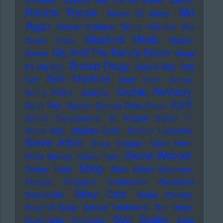
Ski
Rosetta Tharpe
Sisters Of Mercy
Aggu
Skinner Brothers
Skinny Pelembe
Sky
Sleaford Mods
Saxon
Slade
Sleater-
Sly And The Family Stone
Kinney
Smag
Snoop Dogg
Pa Dig Selv
Soap & Skin
Soft
Soft Machine
Cell
Sonic Youth
Sonics
Sophia Kennedy
Sonny Rollins
Soolking
Spliff
South Park
Sparks
Spencer Davis Group
Sprints
Squarepusher
St. Vincent
Station 17
Status Quo
Stephan Sulke
Stephen Luscombe
Steve Albini
Steve Cropper
Steve Miller
Stevie Wonder
Steve Strange
Steven Tyler
Sting
Stieber Twins
Stock Aitken Waterman
Stooges
Stranglers
Stratocaster
Strawberry
Stray Cats
Switchblade
Sufjan Stevens
Sugarhill Gang
Suicidal Tendencies
Sun Diego
Suzi Quatro
Supertramp
Supremes
Sven