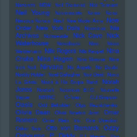
Nazareth
NDW
Neil Diamond
Neil Tennant
Neil Young
Nekromantix
Nemo
Nena
New
Nervous Norvus
Neu!
New Model Army
Order
New York Dolls
Nia
Newcleus
Nick
Archives
Nick Cave
Nichtseattle
Waterhouse
Nickelback
Nico
Nikko
Nile Rogers
Nina
Weidemann
Nils Keppel
Nina Hagen
Chuba
Nina Simone
Nine
Nirvana
Inch Nail
No Angels
No Doubt
Noddy Holder
Noel Gallagher
Noir Désir
Nono
Norah
La Grinta
Noori & His Dorpa Band
Jones
Notdurft
Notorious B.I.G.
Nouvelle
Vague
NSYNC
O-Town
O.J.Simpson
Oasis
Odd Beholder
Olga Reznichenko
Olivia Dean
Omar
Olivia Newton John
Romero
Omer Klein Trio
One Direction
Ozzy
Otto von Bismarck
Oskar Sala
Osbourne
P. Diddy
P.J. Harvey
Pan