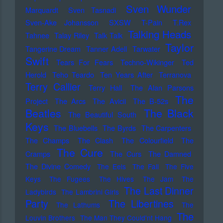
Sven Wunder
Marquardt
Sven Tasnadi
Sven-Ake Johansson
SXSW
T-Pain
T.Rex
Talking Heads
Tahnee
Talay Riley
Talk Talk
Taylor
Tangerine Dream
Tanner Adell
Tarwater
Swift
Tears For Fears
Techno-Wikinger
Ted
Herold
Teho Teardo
Ten Years After
Terranova
Terry Callier
Terry Hall
The Alan Parsons
The
Project
The Arcs
The Avicii
The B-52s
Beatles
The Black
The Beautiful South
Keys
The Bluebells
The Byrds
The Carpenters
The Champs
The Clash
The Colourfield
The
The Cure
Cramps
The Curs
The Damned
The Divine Comedy
The Eels
The Fall
The Five
Keys
The Fugees
The Hives
The Jam
The
The Last Dinner
Ladybirds
The Lambrini Girls
Party
The Libertines
The Lathums
The
The
Louvin Brothers
The Man They Could'nt Hang