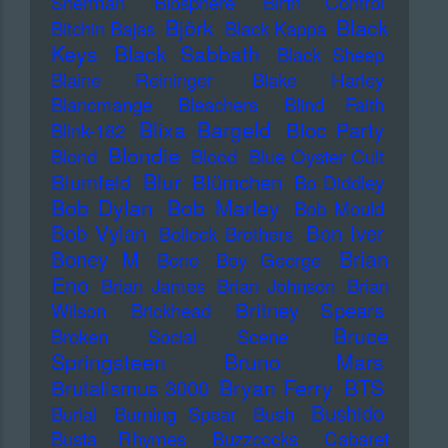
Sherman
Biosphere
Birth Control
Björk
Black
Bitchin Bajas
Black Kappa
Keys
Black Sabbath
Black Sheep
Blaine Reininger
Blake Harley
Blancmange
Bleachers
Blind Faith
Blixa Bargeld
Bloc Party
Blink-182
Blondie
Blond
Blood
Blue Oyster Cult
Blur
Blumfeld
Blümchen
Bo Diddley
Bob Dylan
Bob Marley
Bob Mould
Bob Vylan
Bon Iver
Bollock Brothers
Brian
Boney M
Bono
Boy George
Eno
Brian James
Brian Johnson
Brian
Britney Spears
Wilson
Brickhead
Bruce
Broken Social Scene
Springsteen
Bruno Mars
Bryan Ferry
BTS
Brutalismus 3000
Bushido
Burial
Burning Spear
Bush
Busta Rhymes
Buzzcocks
Cabaret