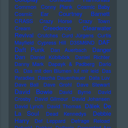
Common
Conny Plank
Cosmic Baby
Courtney Barnett
Cosmic Ear
CRASS
Crazy Horse
Crazy Town
Creedence Clearwater
Cream
Revival
Crutches
Curd Jürgens
Curtis
DAF
Mayfield
Cypress Hill
D3SM6ND
Daft Punk
Danger
Dan Auerbach
Dan
Daniel Küblböck
Daniel Richter
Danny Mark
Dapayk & Padberg
Dario
G.
Das mit den Blumen tut mir leid
Das
Paradies
Dascha Dauenhauer
Data Luv
Dave Ball
Dave Grohl
Dave Stewart
David Bowie
David Byrne
David
Crosby
David Gilmour
David Johansen
De
Dälek
David Lynch
David Thomas
La Soul
Debbie
Dead Kennedys
Harry
Def Leppard
Defrage Reload
Defunkt
Dekker
Delfonic
Demented Are