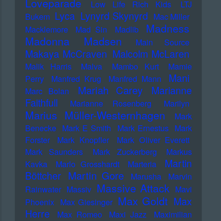
Loveparade
Low Life Rich Kids
LTJ
Lyca
Lynyrd Skynyrd
Bukem
Mac Miller
Madness
Macklemore
Mad Sin
Madlib
Madonna
Madsen
Main Source
Makaya McCraven
Malcolm McLaren
Malik Harris
Malva
Mambo Kurt
Mamie
Mani
Perry
Manfred Krug
Manfred Mann
Mariah Carey
Marianne
Marc Bolan
Faithfull
Marianne Rosenberg
Marilyn
Marius Müller-Westernhagen
Mark
Benecke
Mark E Smith
Mark Ernestus
Mark
Forster
Mark Knopfler
Mark Oliver Everett
Mark Saunders
Mark Zuckerberg
Markus
Martin
Kavka
Marlo Grosshardt
Marteria
Martin Gore
Böttcher
Marusha
Marvin
Massive Attack
Rainwater
Massiv
Mavi
Max Goldt
Max
Phoenix
Max Giesinger
Herre
Max Romeo
Maxi Jazz
Maximilian