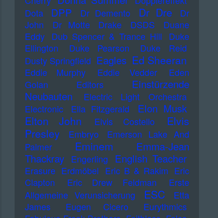
Cherry
Dopplereffekt
Dr Dre
DPP
Dota
Dr Demento
Dr
John
Dr Motte
Drake
DSDS
Duane
Eddy
Dub Spencer & Trance Hill
Duke
Ellington
Duke Pearson
Duke Reid
Ed Sheeran
Eagles
Dusty Springfield
Eddie Murphy
Eddie Vedder
Eden
Einstürzende
Golan
Editors
Neubauten
Electric Light Orchestra
Elon Musk
Electronic
Ella Fitzgerald
Elton John
Elvis
Elvis Costello
Presley
Embryo
Emerson Lake And
Eminem
Emma-Jean
Palmer
Thackray
English Teacher
Engerling
Erasure
Erdmöbel
Eric B & Rakim
Eric
Clapton
Eric Drew Feldman
Erste
ESC
Allgemeine Verunsicherung
Etta
James
Eugen Cicero
Eurythmics