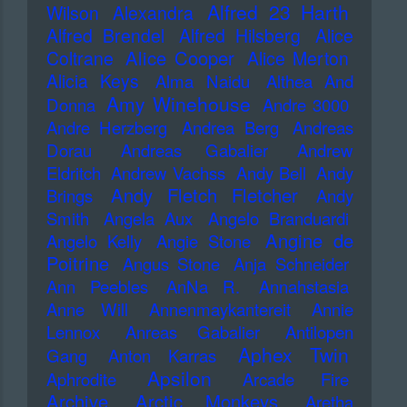
Alfred 23 Harth
Wilson
Alexandra
Alfred Brendel
Alfred Hilsberg
Alice
Alice Cooper
Coltrane
Alice Merton
Alicia Keys
Alma Naidu
Althea And
Amy Winehouse
Donna
Andre 3000
Andre Herzberg
Andrea Berg
Andreas
Dorau
Andreas Gabalier
Andrew
Eldritch
Andrew Vachss
Andy Bell
Andy
Andy Fletch Fletcher
Brings
Andy
Smith
Angela Aux
Angelo Branduardi
Angine de
Angelo Kelly
Angie Stone
Poitrine
Angus Stone
Anja Schneider
Ann Peebles
AnNa R.
Annahstasia
Anne Will
Annenmaykantereit
Annie
Lennox
Anreas Gabalier
Antilopen
Aphex Twin
Gang
Anton Karras
Apsilon
Aphrodite
Arcade Fire
Archive
Arctic Monkeys
Aretha