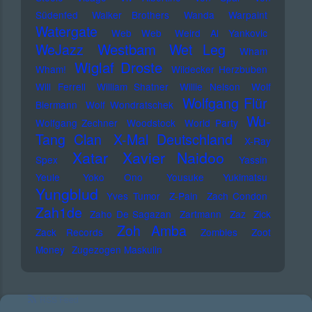
Südenfed
Walker Brothers
Wanda
Warpaint
Watergate
Web Web
Weird Al Yankovic
Westbam
WeJazz
Wet Leg
Wham
Wiglaf Droste
Wham!
Wildecker Herzbuben
Will Ferrell
William Shatner
Willie Nelson
Wolf
Wolfgang Flür
Biermann
Wolf Wondratschek
Wu-
Wolfgang Zechner
Woodstock
World Party
Tang Clan
X-Mal Deutschland
X-Ray
Xatar
Xavier Naidoo
Spex
Yassin
Yeule
Yoko Ono
Yousuke Yukimatsu
Yungblud
Yves Tumor
Z-Pain
Zach Condon
Zah1de
Zaho De Sagazan
Zartmann
Zaz
Zick
Zoh Amba
Zack Records
Zombies
Zoot
Money
Zugezogen Maskulin
RSS Feed