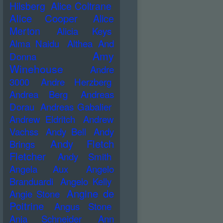
Hilsberg
Alice Coltrane
Alice Cooper
Alice
Merton
Alicia Keys
Alma Naidu
Althea And
Amy
Donna
Winehouse
Andre
3000
Andre Herzberg
Andrea Berg
Andreas
Dorau
Andreas Gabalier
Andrew Eldritch
Andrew
Vachss
Andy Bell
Andy
Andy Fletch
Brings
Fletcher
Andy Smith
Angela Aux
Angelo
Branduardi
Angelo Kelly
Angine de
Angie Stone
Poitrine
Angus Stone
Anja Schneider
Ann