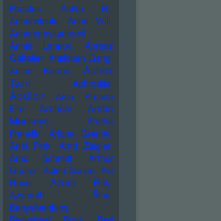
Peebles
AnNa R.
Annahstasia
Anne Will
Annenmaykantereit
Annie Lennox
Anreas
Gabalier
Antilopen Gang
Aphex
Anton Karras
Twin
Aphrodite
Apsilon
Arca
Arcade
Archive
Arctic
Fire
Monkeys
Aretha
Franklin
Ariana Grande
Ariel Pink
Arnd Zeigler
Arno Schmitt
Arthur
Gunter
Astrid Sonne
Axl
Azure Ray
Rose
Azymuth
Ätna
Babyshambles
Backstreet Boys
Bad