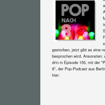
a
A
M
i
S
R
s
gestorben, jetzt gibt es eine
besprochen wird. Ansonsten: Al
drin in Episode 155, mit der "
8", der Pop-Podcast aus Berlin
hier: