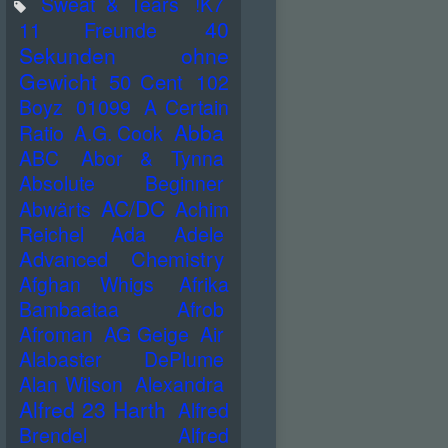
Sweat & Tears
!K7
40
11 Freunde
Sekunden ohne
Gewicht
50 Cent
102
Boyz
01099
A Certain
Abba
Ratio
A.G. Cook
ABC
Abor & Tynna
Absolute Beginner
AC/DC
Abwärts
Achim
Reichel
Ada
Adele
Advanced Chemistry
Afghan Whigs
Afrika
Bambaataa
Afrob
Afroman
AG Geige
Air
Alabaster DePlume
Alan Wilson
Alexandra
Alfred 23 Harth
Alfred
Brendel
Alfred