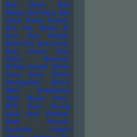
Bob Dylan
Bob
Marley
Bob
Bob Mould
Vylan
Bollock Brothers
Bon Iver
Boney M
Boy George
Bono
Brian Eno
Brian James
Brian Johnson
Brian
Wilson
Brickhead
Britney Spears
Broken
Bruce
Social Scene
Springsteen
Bruno
Mars
Brutalismus
Bryan Ferry
3000
BTS
Burial
Burning
Bushido
Spear
Bush
Busta Rhymes
Buzzcocks
Cabaret
Can
Voltaire
Campino