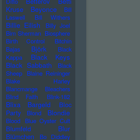
Betti
Betterov
Ditto
Kruse
Beyonce
Bill
Laswell
Bill Withers
Billie Eilish
Billy Joel
Bim Sherman
Biosphere
Birth Control
Bitchin
Björk
Bajas
Black
Black Keys
Kappa
Black Sabbath
Black
Sheep
Blaine Reininger
Blake Harley
Blancmange
Bleachers
Blind Faith
Blink-182
Blixa Bargeld
Bloc
Blondie
Party
Blond
Blood
Blue Oyster Cult
Blur
Blumfeld
Blümchen
Bo Diddley