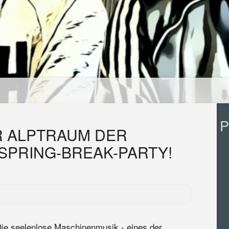
P
ER ALPTRAUM DER
SPRING-BREAK-PARTY!
ie seelenlose Maschinenmusik - eines der