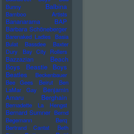
Balbina
Bunny
Bamboo Artists
Bananarama
BAP
Barbara Schöneberger
Barenaked Ladies
Basia
Bulat
Bassdee
Baxter
Dury
Bay City Rollers
Beach
Bazzazian
Boys
Beastie Boys
Beatles
Beckenbauer
Bee Gees
Beirut
Ben
Benjamin
LaMar Gay
Berghain
Amaru
Bernadette La Hengst
Bernard Sumner
Bernd
Begemann
Berq
Bertrand Cantat
Beth