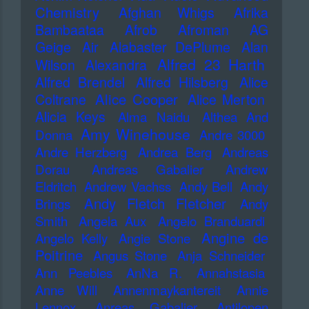
Chemistry
Afghan Whigs
Afrika
Bambaataa
Afrob
Afroman
AG
Geige
Air
Alabaster DePlume
Alan
Alfred 23 Harth
Wilson
Alexandra
Alfred Brendel
Alfred Hilsberg
Alice
Alice Cooper
Coltrane
Alice Merton
Alicia Keys
Alma Naidu
Althea And
Amy Winehouse
Donna
Andre 3000
Andre Herzberg
Andrea Berg
Andreas
Dorau
Andreas Gabalier
Andrew
Eldritch
Andrew Vachss
Andy Bell
Andy
Andy Fletch Fletcher
Brings
Andy
Smith
Angela Aux
Angelo Branduardi
Angine de
Angelo Kelly
Angie Stone
Poitrine
Angus Stone
Anja Schneider
Ann Peebles
AnNa R.
Annahstasia
Anne Will
Annenmaykantereit
Annie
Lennox
Anreas Gabalier
Antilopen