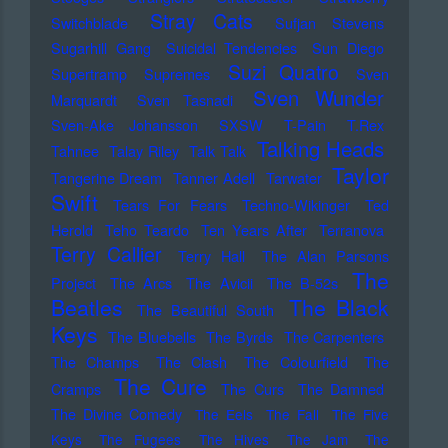
Stray Cats
Switchblade
Sufjan Stevens
Sugarhill Gang
Suicidal Tendencies
Sun Diego
Suzi Quatro
Supertramp
Supremes
Sven
Sven Wunder
Marquardt
Sven Tasnadi
Sven-Ake Johansson
SXSW
T-Pain
T.Rex
Talking Heads
Tahnee
Talay Riley
Talk Talk
Taylor
Tangerine Dream
Tanner Adell
Tarwater
Swift
Tears For Fears
Techno-Wikinger
Ted
Herold
Teho Teardo
Ten Years After
Terranova
Terry Callier
Terry Hall
The Alan Parsons
The
Project
The Arcs
The Avicii
The B-52s
Beatles
The Black
The Beautiful South
Keys
The Bluebells
The Byrds
The Carpenters
The Champs
The Clash
The Colourfield
The
The Cure
Cramps
The Curs
The Damned
The Divine Comedy
The Eels
The Fall
The Five
Keys
The Fugees
The Hives
The Jam
The