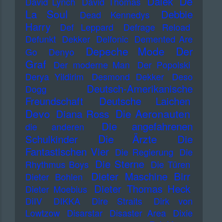
De
Dälek
David Lynch
David Thomas
La Soul
Debbie
Dead Kennedys
Harry
Def Leppard
Defrage Reload
Defunkt
Dekker
Delfonic
Demented Are
Depeche Mode
Der
Go
Denyo
Graf
Der moderne Man
Der Popolski
Derya Yildirim
Desmond Dekker
Deso
Deutsch-Amerikanische
Dogg
Freundschaft
Deutsche Laichen
Devo
Die Aeronauten
Diana Ross
Die angefahrenen
die anderen
Die Ärzte
Schulkinder
Die
Fantastischen Vier
Die Regierung
Die
Die Sterne
Rhythmus Boys
Die Türen
Dieter Maschine Birr
Dieter Bohlen
Dieter Thomas Heck
Dieter Moebius
DiIV
DIKKA
Dire Straits
Dirk von
Lowtzow
Disarstar
Disaster Area
Dixie