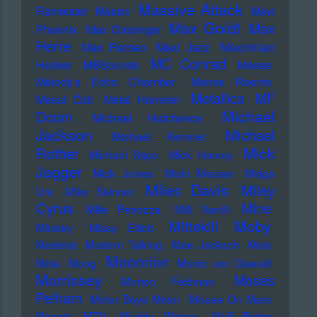
Massive Attack
Rainwater
Massiv
Mavi
Max Goldt
Max
Phoenix
Max Giesinger
Herre
Max Romeo
Maxi Jazz
Maximilian
MC Conrad
Hecker
MBSounds
Meese
Melody's Echo Chamber
Mense Reents
Metallica
MF
Mesut Özil
Metal Hammer
Michael
Doom
Michael Hutchence
Jackson
Michael
Michael Kemner
Mick
Rother
Michael Stipe
Mick Harvey
Jagger
Mick Jones
Micki Meuser
Midge
Miles Davis
Miley
Ure
Mike Skinner
Cyrus
Mine
Mille Petrozza
Milli Vanilli
Moby
Mittekill
Ministry
Missy Elliott
Moderat
Modern Talking
Moe Jacksch
Mois
Moonriivr
Mola
Moog
Moritz von Oswald
Morrissey
Moses
Morton Feldman
Pelham
Motor Boys Motor
Mouse On Mars
Mozart
MTV
Muddy Waters
Muff Potter