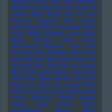
Betterov
Bertrand Cantat
Beth Ditto
Betti Kruse
Beyonce
Bill Laswell
Bill
Billie Eilish
Withers
Billy Joel
Bim
Sherman
Biosphere
Birth Control
Björk
Black
Bitchin Bajas
Black Kappa
Keys
Black Sabbath
Black Sheep
Blaine Reininger
Blake Harley
Blancmange
Bleachers
Blind Faith
Blixa Bargeld
Bloc Party
Blink-182
Blondie
Blond
Blood
Blue Oyster Cult
Blur
Blumfeld
Blümchen
Bo Diddley
Bob Dylan
Bob Marley
Bob Mould
Bob Vylan
Bon Iver
Bollock Brothers
Brian
Boney M
Bono
Boy George
Eno
Brian James
Brian Johnson
Brian
Britney Spears
Wilson
Brickhead
Bruce
Broken Social Scene
Springsteen
Bruno Mars