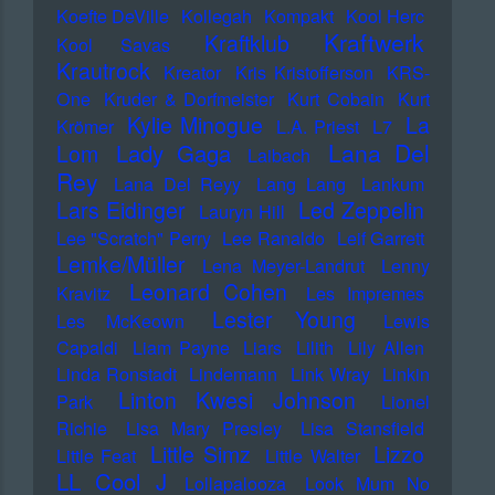
Koefte DeVille
Kollegah
Kompakt
Kool Herc
Kraftwerk
Kraftklub
Kool Savas
Krautrock
Kreator
Kris Kristofferson
KRS-
One
Kruder & Dorfmeister
Kurt Cobain
Kurt
Kylie Minogue
La
Krömer
L.A. Priest
L7
Lana Del
Lady Gaga
Lom
Laibach
Rey
Lana Del Reyy
Lang Lang
Lankum
Lars Eidinger
Led Zeppelin
Lauryn Hill
Lee "Scratch" Perry
Lee Ranaldo
Leif Garrett
Lemke/Müller
Lena Meyer-Landrut
Lenny
Leonard Cohen
Kravitz
Les Impremes
Lester Young
Les McKeown
Lewis
Capaldi
Liam Payne
Liars
Lilith
Lily Allen
Linda Ronstadt
Lindemann
Link Wray
Linkin
Linton Kwesi Johnson
Park
Lionel
Richie
Lisa Mary Presley
Lisa Stansfield
Little Simz
Lizzo
Little Feat
Little Walter
LL Cool J
Lollapalooza
Look Mum No