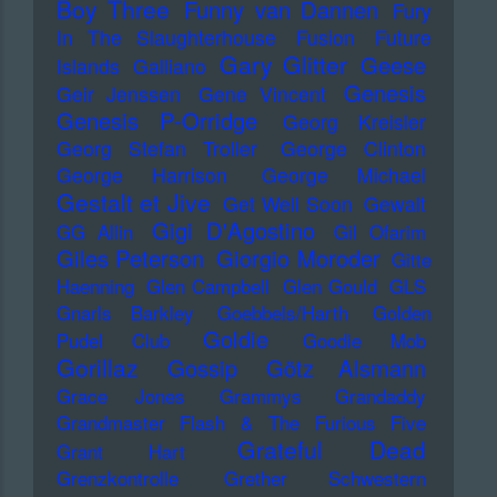
Boy Three
Funny van Dannen
Fury
In The Slaughterhouse
Fusion
Future
Gary Glitter
Geese
Islands
Galliano
Genesis
Geir Jenssen
Gene Vincent
Genesis P-Orridge
Georg Kreisler
Georg Stefan Troller
George Clinton
George Harrison
George Michael
Gestalt et Jive
Get Well Soon
Gewalt
Gigi D'Agostino
GG Allin
Gil Ofarim
Giles Peterson
Giorgio Moroder
Gitte
Haenning
Glen Campbell
Glen Gould
GLS
Gnarls Barkley
Goebbels/Harth
Golden
Goldie
Pudel Club
Goodie Mob
Gorillaz
Gossip
Götz Alsmann
Grace Jones
Grammys
Grandaddy
Grandmaster Flash & The Furious Five
Grateful Dead
Grant Hart
Grenzkontrolle
Grether Schwestern