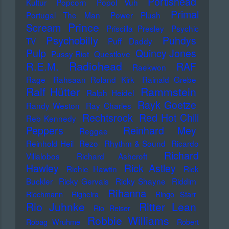
Portishead
Kultur
Popcorn
Popol Vuh
Primal
Portugal The Man
Power Plush
Prince
Scream
Priscilla Presley
Psychic
Psychobilly
Puhdys
TV
Puff Daddy
Pulp
Quincy Jones
Pussy Riot
Questlove
Radiohead
R.E.M.
RAF
Raekwon
Rage
Rahsaan Roland Kirk
Rainald Grebe
Ralf Hütter
Rammstein
Ralph Heidel
Rayk Goetze
Randy Weston
Ray Charles
Rechtsrock
Red Hot Chili
Reb Kennedy
Peppers
Reinhard Mey
Reggae
Reinhold Heil
Rezo
Rhythm & Sound
Ricardo
Richard
Villalobos
Richard Ashcroft
Hawley
Rick Astley
Richie Hawtin
Rick
Buckler
Ricky Gervais
Ricky Shayne
Riddim
Rihanna
Riechmann
Righeira
Ringo Starr
Rio Juhnke
Ritter Lean
Rio Reiser
Robbie Williams
Robag Wruhme
Robert