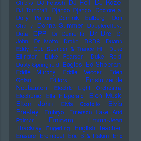
DJ Koze
DJ Hell
Chicks
DJ Fetisch
DJ Tomcraft
Django Django
Doctorella
Dolly Parton
Dominik Eulberg
Don
Donna Summer
Cherry
Dopplereffekt
Dr Dre
DPP
Dota
Dr Demento
Dr
John
Dr Motte
Drake
DSDS
Duane
Eddy
Dub Spencer & Trance Hill
Duke
Ellington
Duke Pearson
Duke Reid
Ed Sheeran
Eagles
Dusty Springfield
Eddie Murphy
Eddie Vedder
Eden
Einstürzende
Golan
Editors
Neubauten
Electric Light Orchestra
Elon Musk
Electronic
Ella Fitzgerald
Elton John
Elvis
Elvis Costello
Presley
Embryo
Emerson Lake And
Eminem
Emma-Jean
Palmer
Thackray
English Teacher
Engerling
Erasure
Erdmöbel
Eric B & Rakim
Eric