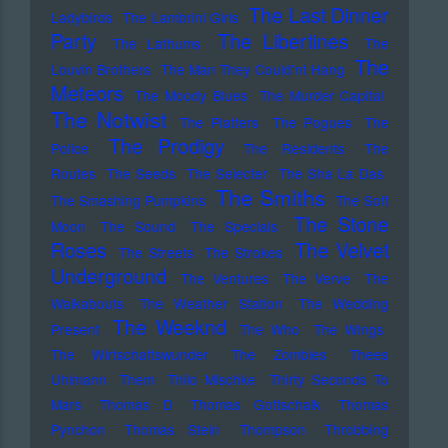
The Last Dinner
Ladybirds
The Lambrini Girls
Party
The Libertines
The Lathums
The
The
Louvin Brothers
The Man They Could'nt Hang
Meteors
The Moody Blues
The Murder Capital
The Notwist
The Platters
The Pogues
The
The Prodigy
Police
The Residents
The
Routes
The Seeds
The Selecter
The Sha La Das
The Smiths
The Smashing Pumpkins
The Soft
The Stone
Moon
The Sound
The Specials
Roses
The Velvet
The Streets
The Strokes
Underground
The Ventures
The Verve
The
Walkabouts
The Weather Station
The Wedding
The Weeknd
Present
The Who
The Wings
The Wirtschaftswunder
The Zombies
Thees
Uhlmann
Them
Thilo Mischke
Thirty Seconds To
Mars
Thomas D
Thomas Gottschalk
Thomas
Pynchon
Thomas Stein
Thompson
Throbbing