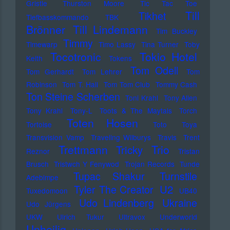
Gristle
Thurston Moore
Tic Tac Toe
Till
Tikhet
Tiefbasskommando TBK
Brönner
Till Lindemann
Tim Buckley
Timmy
Timewarp
Timo Lassy
Tina Turner
Toby
Tocotronic
Tokio Hotel
Keith
Tokens
Tom Odell
Tom Gerhardt
Tom Lehrer
Tom
Robinson
Tom T. Hall
Tom Tom Club
Tommy Cash
Ton Steine Scherben
Toni Krahl
Tony Allen
Tony Krahl
Tony-L
Toots & The Maytals
Torch
Toten Hosen
Tortoise
Toto
Toya
Transvision Vamp
Traveling Wilburys
Travis
Trent
Trettmann
Trio
Tricky
Reznor
Tristan
Brusch
Tristwch Y Fenywod
Trojan Records
Tunde
Tupac Shakur
Turnstile
Adebimpe
U2
Tyler The Creator
Tuxedomoon
UB40
Udo Lindenberg
Ukraine
Udo Jürgens
UKW
Ulrich Tukur
Ultravox
Underworld
Unheilig