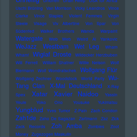
Unionen
Uriah Heep
USA for Africa
Uschi Brüning
Van Morrison
Vicky Leandros
Vince
Clarke
Vince Staples
Violent Femmes
Virgin
Steele
Visage
Viv Albertine
Von Spar
Von
Südenfed
Walker Brothers
Wanda
Warpaint
Watergate
Web Web
Weird Al Yankovic
Westbam
WeJazz
Wet Leg
Wham
Wiglaf Droste
Wham!
Wildecker Herzbuben
Will Ferrell
William Shatner
Willie Nelson
Wolf
Wolfgang Flür
Biermann
Wolf Wondratschek
Wu-
Wolfgang Zechner
Woodstock
World Party
Tang Clan
X-Mal Deutschland
X-Ray
Xatar
Xavier Naidoo
Spex
Yassin
Yeule
Yoko Ono
Yousuke Yukimatsu
Yungblud
Yves Tumor
Z-Pain
Zach Condon
Zah1de
Zaho De Sagazan
Zartmann
Zaz
Zick
Zoh Amba
Zack Records
Zombies
Zoot
Money
Zugezogen Maskulin