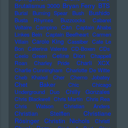
Bryan Ferry
BTS
Brutalismus 3000
Bushido
Burial
Burning Spear
Bush
Busta Rhymes
Buzzcocks
Cabaret
Can
Voltaire
Campino
Captain Ahabs
Linkes Bein
Captain Beefheart
Carmen
Carole King
Villain
Cassiber
Cate Le
Bon
Caterina Valente
CD-Boxen
CDs
Celine Dion
Ceelo Green
Chappell
Charli XCX
Roan
Charley Pride
Charlie Cunningham
Charlotte De Witte
Cheb Khaled
Cher
Cherno Jobatey
Chet Baker
Chic
Chicago
Chilly Gonzales
Underground Duo
Chris Blackwell
Chris Martin
Chris Rea
Chris Watson
Christian Anders
Christiane
Christian Steiffen
Rösinger
Christin Nichols
Christl