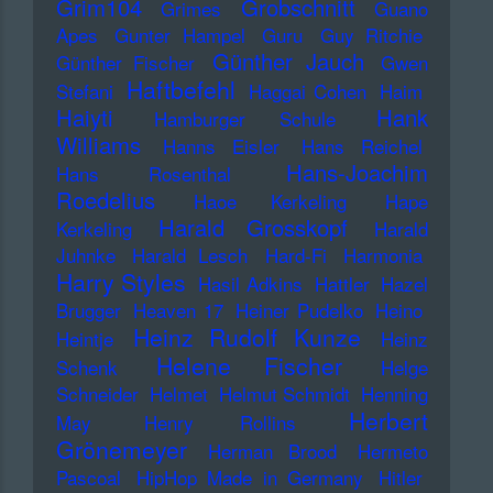
Grim104
Grobschnitt
Grimes
Guano
Apes
Gunter Hampel
Guru
Guy Ritchie
Günther Jauch
Günther Fischer
Gwen
Haftbefehl
Stefani
Haggai Cohen
Haim
Haiyti
Hank
Hamburger Schule
Williams
Hanns Eisler
Hans Reichel
Hans-Joachim
Hans Rosenthal
Roedelius
Haoe Kerkeling
Hape
Harald Grosskopf
Kerkeling
Harald
Juhnke
Harald Lesch
Hard-Fi
Harmonia
Harry Styles
Hasil Adkins
Hattler
Hazel
Brugger
Heaven 17
Heiner Pudelko
Heino
Heinz Rudolf Kunze
Heintje
Heinz
Helene Fischer
Schenk
Helge
Schneider
Helmet
Helmut Schmidt
Henning
Herbert
May
Henry Rollins
Grönemeyer
Herman Brood
Hermeto
Pascoal
HipHop Made in Germany
Hitler