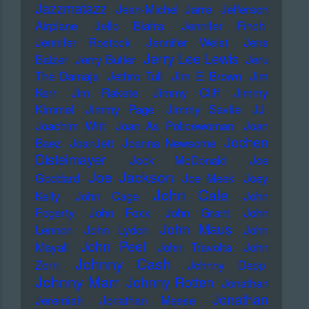
Jazzmatazz
Jean-Michel Jarre
Jefferson
Airplane
Jello Biafra
Jennifer Finch
Jennifer Rostock
Jennifer Weist
Jens
Jerry Lee Lewis
Balzer
Jerry Butler
Jeru
The Damaja
Jethro Tull
Jim E Brown
Jim
Kerr
Jim Rakete
Jimmy Cliff
Jimmy
Kimmel
Jimmy Page
Jimmy Savile
JJ
Joachim Witt
Joan As Policewoman
Joan
Jochen
Baez
JoanJett
Joanna Newsome
Distelmayer
Jock McDonald
Joe
Joe Jackson
Goddard
Joe Meek
Joey
John Cale
Kelly
John Cage
John
Fogerty
John Foxx
John Grant
John
John Maus
Lennon
John Lydon
John
John Peel
Mayall
John Travolta
John
Johnny Cash
Zorn
Johnny Depp
Johnny Marr
Johnny Rotten
Jonathan
Jonathan
Jeremiah
Jonathan Meese