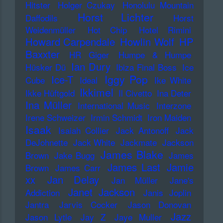
Hitster
Holger Czukay
Honolulu Mountain
Horst Lichter
Daffodils
Horst
Weidenmüller
Hot Chip
Hotel Rimini
Howard Carpendale
Howlin Wolf
HP
Baxxter
HR Giger
Humpe & Humpe
Ian Dury
Hüsker Dü
Ibiza Final Boss
Ice
Iggy Pop
Ice-T
Cube
Ideal
Ike White
Ikkimel
Ikke Hüftgold
Il Civetto
Ina Deter
Ina Müller
International Music
Interzone
Irene Schweizer
Irmin Schmidt
Iron Maiden
Isaak
Isaiah Collier
Jack Antonoff
Jack
DeJohnette
Jack White
Jackmate
Jackson
James Blake
Brown
Jake Bugg
James
James Last
Jamie
Brown
James Carr
xx
Jan Delay
Jan Müller
Jane's
Janet Jackson
Addiction
Janis Joplin
Jantra
Jarvis Cocker
Jason Donovan
Jazz
Jason Lytle
Jay Z
Jaye Muller