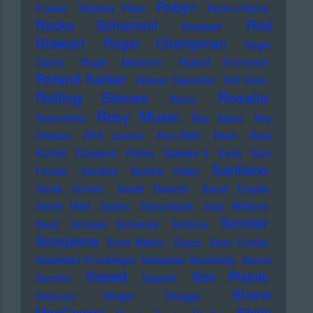
Robyn
Forster
Roberta Flack
Rock-o-Rama
Rod
Rocko Schamoni
Rockwell
Stewart
Roger Champman
Roger
Cicero
Roger McGuinn
Roland Emmerich
Roland Kaiser
Roland Owsnitzki
Rolf Kühn
Rolling Stones
Rosalia
Romy
Roxy Music
Rosenstolz
Roy Ayers
Roy
Orbison
RPS Lanrue
Run-DMC
Rush
Russ
Kunkel
Russland
Rutles
Sababa 5
Sade
Sam
Santiano
Fender
Sandow
Sandra Hüller
Sarah Connor
Sarah Davachi
Sarah Engels
Sarah Wild
Sasha
Saturndaze
Saul Williams
Scooter
Sault
Schnipo Schranke
Schürze
Scorpions
Scott Walker
Scycs
Sean Combs
Sebastian Krumbiegel
Sebastian Studnitzky
Secret
Seeed
Sex Pistols
Secrets
Sepalot
Shane
Seymour Wright
Shaggy