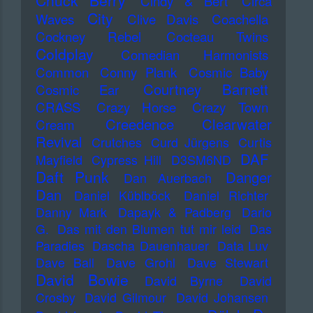
Chuck Berry
Cindy & Bert
Circa
City
Waves
Clive Davis
Coachella
Cockney Rebel
Cocteau Twins
Coldplay
Comedian Harmonists
Common
Conny Plank
Cosmic Baby
Courtney Barnett
Cosmic Ear
CRASS
Crazy Horse
Crazy Town
Creedence Clearwater
Cream
Revival
Crutches
Curd Jürgens
Curtis
DAF
Mayfield
Cypress Hill
D3SM6ND
Daft Punk
Danger
Dan Auerbach
Dan
Daniel Küblböck
Daniel Richter
Danny Mark
Dapayk & Padberg
Dario
G.
Das mit den Blumen tut mir leid
Das
Paradies
Dascha Dauenhauer
Data Luv
Dave Ball
Dave Grohl
Dave Stewart
David Bowie
David Byrne
David
Crosby
David Gilmour
David Johansen