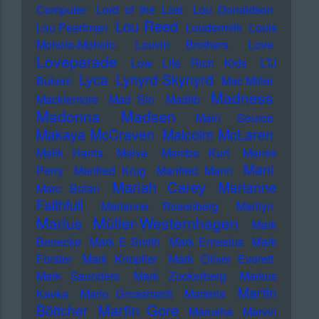
Computer
Lord of the Lost
Lou Donaldson
Lou Reed
Lou Pearlman
Loudermilk
Louis
Moholo-Moholo
Louvin Brothers
Love
Loveparade
Low Life Rich Kids
LTJ
Lyca
Lynyrd Skynyrd
Bukem
Mac Miller
Madness
Macklemore
Mad Sin
Madlib
Madonna
Madsen
Main Source
Makaya McCraven
Malcolm McLaren
Malik Harris
Malva
Mambo Kurt
Mamie
Mani
Perry
Manfred Krug
Manfred Mann
Mariah Carey
Marianne
Marc Bolan
Faithfull
Marianne Rosenberg
Marilyn
Marius Müller-Westernhagen
Mark
Benecke
Mark E Smith
Mark Ernestus
Mark
Forster
Mark Knopfler
Mark Oliver Everett
Mark Saunders
Mark Zuckerberg
Markus
Martin
Kavka
Marlo Grosshardt
Marteria
Martin Gore
Böttcher
Marusha
Marvin