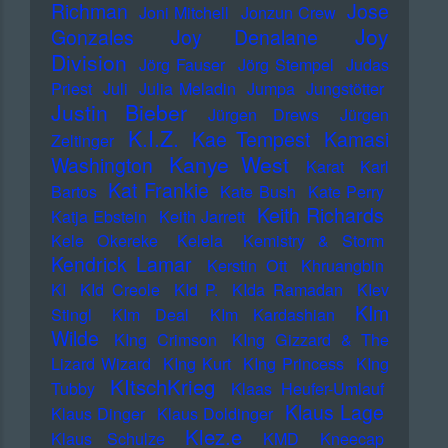
Richman
Jose
Joni Mitchell
Jonzun Crew
Joy
Gonzales
Joy Denalane
Division
Jörg Fauser
Jörg Stempel
Judas
Priest
Juli
Julia Meladin
Jumpa
Jungstötter
Justin Bieber
Jürgen Drews
Jürgen
K.I.Z.
Kae Tempest
Kamasi
Zeltinger
Kanye West
Washington
Karat
Karl
Kat Frankie
Bartos
Kate Bush
Kate Perry
Keith Richards
Katja Ebstein
Keith Jarrett
Kele Okereke
Kelela
Kemistry & Storm
Kendrick Lamar
Kerstin Ott
Khruangbin
KI
KId Creole
KId P.
KIda Ramadan
KIev
KIm
Stingl
KIm Deal
KIm Kardashian
Wilde
KIng Crimson
KIng Gizzard & The
Lizard Wizard
KIng Kurt
KIng Princess
KIng
KItschKrieg
Tubby
Klaas Heufer-Umlauf
Klaus Lage
Klaus Dinger
Klaus Doldinger
Klez.e
Klaus Schulze
KMD
Kneecap