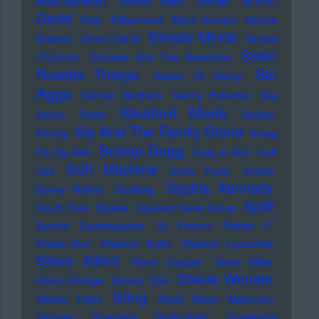
MacGowan
Shirin
Shania Twain
Shellac
David
Sido
Silbermond
Silent Servant
Simina
Simple Minds
Grigoriu
Simon Harris
Sinead
Sister
O'Connor
Siouxsie And The Banshees
Ski
Rosetta Tharpe
Sisters Of Mercy
Aggu
Skinner Brothers
Skinny Pelembe
Sky
Sleaford Mods
Saxon
Slade
Sleater-
Sly And The Family Stone
Kinney
Smag
Snoop Dogg
Pa Dig Selv
Soap & Skin
Soft
Soft Machine
Cell
Sonic Youth
Sonics
Sophia Kennedy
Sonny Rollins
Soolking
Spliff
South Park
Sparks
Spencer Davis Group
Sprints
Squarepusher
St. Vincent
Station 17
Status Quo
Stephan Sulke
Stephen Luscombe
Steve Albini
Steve Cropper
Steve Miller
Stevie Wonder
Steve Strange
Steven Tyler
Sting
Stieber Twins
Stock Aitken Waterman
Stooges
Stranglers
Stratocaster
Strawberry