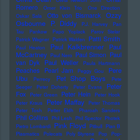
Romero
Omer Klein Trio
One Direction
Ozzy
Otto von Bismarck
Oskar Sala
Osbourne
P. Diddy
P.J. Harvey
Pan
Tau
Pankow
Papo Yoplack
Parov Stelar
Patti Smith
Patrick Wagner
Patrick Walden
Paul Kalkbrenner
Paul
Paul Heaton
McCartney
Paul Simon
Paul
Paul Nero
Paul Weller
van Dyk
Paula Hartmann
Pere
Peaches
Pearl Jam
Peggy Gou
Pet Shop Boys
Ubu
Perrecy
Pete
Peter
Seeger
Peter Doherty
Peter Evans
Fox
Peter Hein
Peter Green
Peter Hook
Peter Maffay
Peter Kraus
Peter Thomas
Peter Tosh
Petter Eldh
Pharoah Sanders
Phil Collins
Phil Lesh
Phil Spector
Photek
Pink Floyd
Pietro Lombardi
Pitbull
Plan B
Plasmatics
Polecats
Poly Styrene
Pop
Pop-