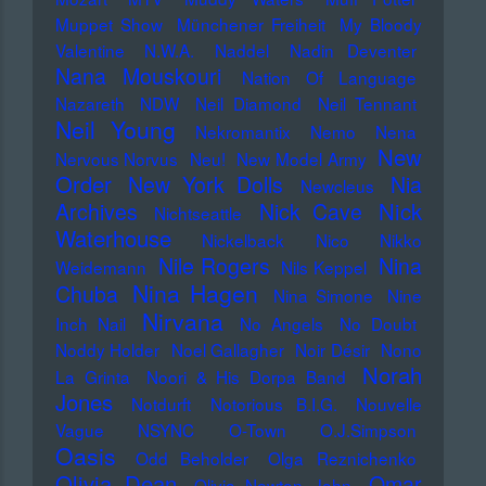
Muppet Show
Münchener Freiheit
My Bloody
Valentine
N.W.A.
Naddel
Nadin Deventer
Nana Mouskouri
Nation Of Language
Nazareth
NDW
Neil Diamond
Neil Tennant
Neil Young
Nekromantix
Nemo
Nena
New
Nervous Norvus
Neu!
New Model Army
Order
New York Dolls
Nia
Newcleus
Nick
Archives
Nick Cave
Nichtseattle
Waterhouse
Nickelback
Nico
Nikko
Nile Rogers
Nina
Weidemann
Nils Keppel
Nina Hagen
Chuba
Nina Simone
Nine
Nirvana
Inch Nail
No Angels
No Doubt
Noddy Holder
Noel Gallagher
Noir Désir
Nono
Norah
La Grinta
Noori & His Dorpa Band
Jones
Notdurft
Notorious B.I.G.
Nouvelle
Vague
NSYNC
O-Town
O.J.Simpson
Oasis
Odd Beholder
Olga Reznichenko
Olivia Dean
Omar
Olivia Newton John