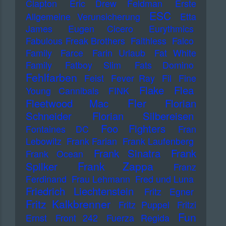
Clapton
Eric Drew Feldman
Erste
ESC
Allgemeine Verunsicherung
Etta
James
Eugen Cicero
Eurythmics
Fabulous Freak Brothers
Faithless
Falco
Family
Farce
Farin Urlaub
Fat White
Family
Fatboy Slim
Fats Domino
Fehlfarben
Feist
Fever Ray
Fil
Fine
Flake
Flea
Young Cannibals
FINK
Fler
Fleetwood Mac
Florian
Schneider
Florian Silbereisen
Foo Fighters
Fontaines DC
Fran
Lebowitz
Frank Farian
Frank Laufenberg
Frank Sinatra
Frank
Frank Ocean
Frank Zappa
Spilker
Franz
Ferdinand
Frau Lehmann
Fred und Luna
Friedrich Liechtenstein
Fritz Egner
Fritz Kalkbrenner
Fritz Puppel
Fritzi
Fun
Ernst
Front 242
Fuerza Regida