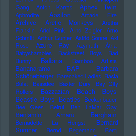
Aphex Twin
Gang
Anton Karras
Apsilon
Aphrodite
Arcade Fire
Archive
Arctic Monkeys
Aretha
Franklin
Ariel Pink
Arnd Zeigler
Arno
Schmitt
Arthur Gunter
Astrid Sonne
Axl
Azure Ray
Rose
Azymuth
Ätna
Babyshambles
Backstreet Boys
Bad
Balbina
Bunny
Bamboo Artists
Bananarama
BAP
Barbara
Schöneberger
Barenaked Ladies
Basia
Bulat
Bassdee
Baxter Dury
Bay City
Beach Boys
Bazzazian
Rollers
Beastie Boys
Beatles
Beckenbauer
Bee Gees
Beirut
Ben LaMar Gay
Berghain
Benjamin Amaru
Bernard
Bernadette La Hengst
Sumner
Bernd Begemann
Berq