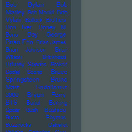
Bob Dylan
Bob
Marley
Bob
Bob Mould
Vylan
Bollock Brothers
Bon Iver
Boney M
Boy George
Bono
Brian Eno
Brian James
Brian Johnson
Brian
Wilson
Brickhead
Britney Spears
Broken
Bruce
Social Scene
Springsteen
Bruno
Mars
Brutalismus
Bryan Ferry
3000
BTS
Burial
Burning
Bushido
Spear
Bush
Busta Rhymes
Buzzcocks
Cabaret
Can
Voltaire
Campino