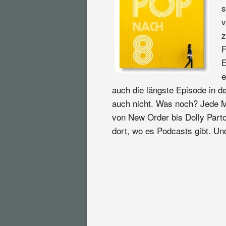
s
v
z
F
E
e
auch die längste Episode in 
auch nicht. Was noch? Jede M
von New Order bis Dolly Parto
dort, wo es Podcasts gibt. Und