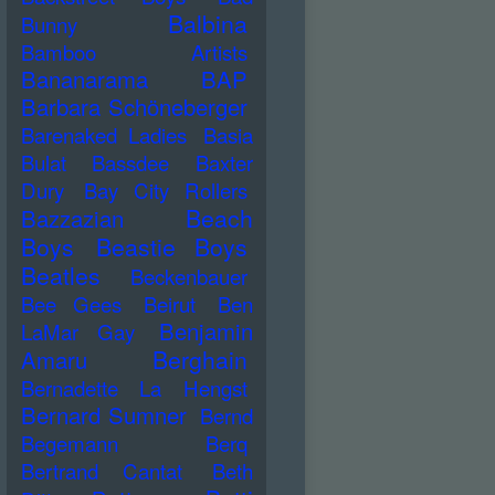
Balbina
Bunny
Bamboo Artists
Bananarama
BAP
Barbara Schöneberger
Barenaked Ladies
Basia
Bulat
Bassdee
Baxter
Dury
Bay City Rollers
Beach
Bazzazian
Boys
Beastie Boys
Beatles
Beckenbauer
Bee Gees
Beirut
Ben
Benjamin
LaMar Gay
Berghain
Amaru
Bernadette La Hengst
Bernard Sumner
Bernd
Begemann
Berq
Bertrand Cantat
Beth