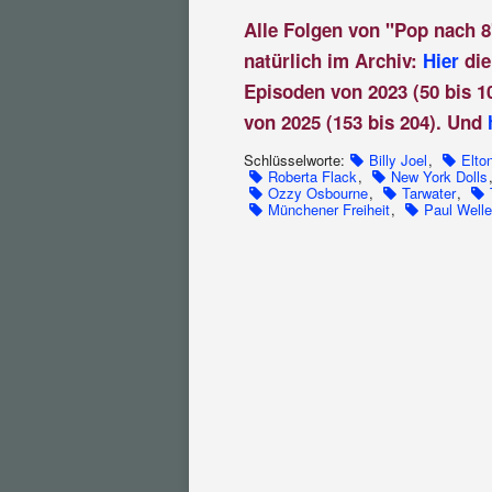
Alle Folgen von "Pop nach 8
natürlich im Archiv:
Hier
die
Episoden von 2023 (50 bis 1
von 2025 (153 bis 204). Und
Schlüsselworte:
Billy Joel
,
Elto
Roberta Flack
,
New York Dolls
Ozzy Osbourne
,
Tarwater
,
Münchener Freiheit
,
Paul Welle