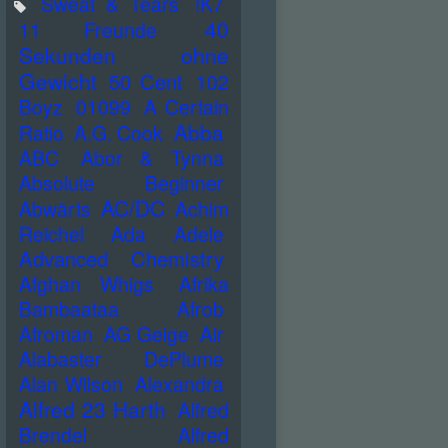
Sweat & Tears
!K7
40
11 Freunde
Sekunden ohne
Gewicht
50 Cent
102
Boyz
01099
A Certain
Abba
Ratio
A.G. Cook
ABC
Abor & Tynna
Absolute Beginner
AC/DC
Abwärts
Achim
Reichel
Ada
Adele
Advanced Chemistry
Afghan Whigs
Afrika
Bambaataa
Afrob
Afroman
AG Geige
Air
Alabaster DePlume
Alan Wilson
Alexandra
Alfred 23 Harth
Alfred
Brendel
Alfred