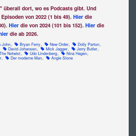
" überall dort, wo es Podcasts gibt. Und
 Episoden von 2022 (1 bis 49).
Hier
die
00).
Hier
die von 2024 (101 bis 152).
Hier
die
hier
die ab 2026.
n John
,
Bryan Ferry
,
New Order
,
Dolly Parton
,
,
David Johansen
,
Mick Jagger
,
Jerry Butler
,
The Notwist
,
Udo Lindenberg
,
Nina Hagen
,
r
,
Der moderne Man
,
Angie Stone