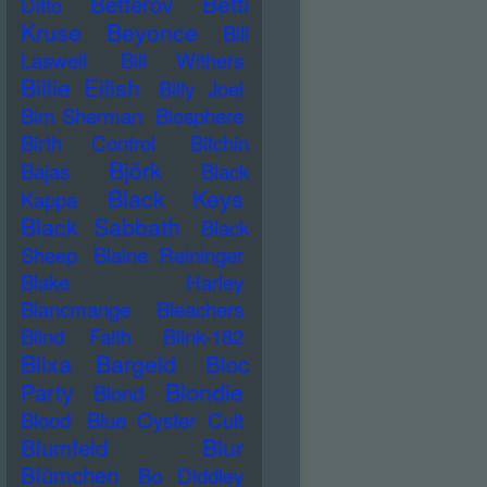
Betti
Betterov
Ditto
Kruse
Beyonce
Bill
Laswell
Bill Withers
Billie Eilish
Billy Joel
Bim Sherman
Biosphere
Birth Control
Bitchin
Björk
Bajas
Black
Black Keys
Kappa
Black Sabbath
Black
Sheep
Blaine Reininger
Blake Harley
Blancmange
Bleachers
Blind Faith
Blink-182
Blixa Bargeld
Bloc
Blondie
Party
Blond
Blood
Blue Oyster Cult
Blur
Blumfeld
Blümchen
Bo Diddley