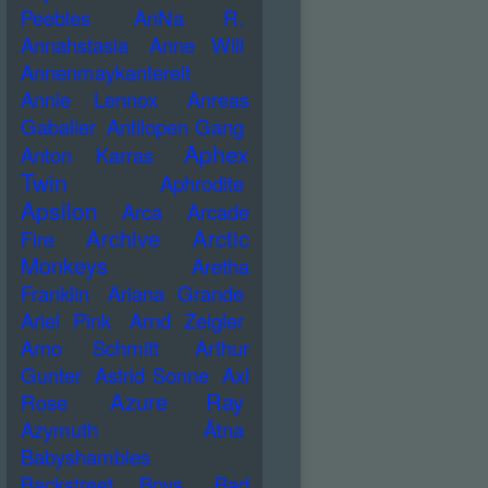
Peebles
AnNa R.
Annahstasia
Anne Will
Annenmaykantereit
Annie Lennox
Anreas
Gabalier
Antilopen Gang
Aphex
Anton Karras
Twin
Aphrodite
Apsilon
Arca
Arcade
Archive
Arctic
Fire
Monkeys
Aretha
Franklin
Ariana Grande
Ariel Pink
Arnd Zeigler
Arno Schmitt
Arthur
Gunter
Astrid Sonne
Axl
Azure Ray
Rose
Azymuth
Ätna
Babyshambles
Backstreet Boys
Bad