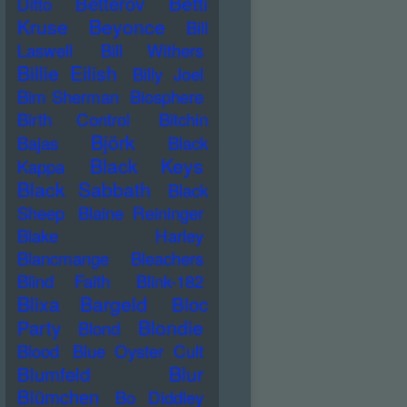
Betti
Betterov
Ditto
Kruse
Beyonce
Bill
Laswell
Bill Withers
Billie Eilish
Billy Joel
Bim Sherman
Biosphere
Birth Control
Bitchin
Björk
Bajas
Black
Black Keys
Kappa
Black Sabbath
Black
Sheep
Blaine Reininger
Blake Harley
Blancmange
Bleachers
Blind Faith
Blink-182
Blixa Bargeld
Bloc
Blondie
Party
Blond
Blood
Blue Oyster Cult
Blur
Blumfeld
Blümchen
Bo Diddley