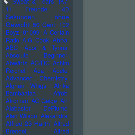
Sweat & Tears
!K7
40
11 Freunde
Sekunden ohne
Gewicht
50 Cent
102
Boyz
01099
A Certain
Abba
Ratio
A.G. Cook
ABC
Abor & Tynna
Absolute Beginner
AC/DC
Abwärts
Achim
Reichel
Ada
Adele
Advanced Chemistry
Afghan Whigs
Afrika
Bambaataa
Afrob
Afroman
AG Geige
Air
Alabaster DePlume
Alan Wilson
Alexandra
Alfred 23 Harth
Alfred
Brendel
Alfred