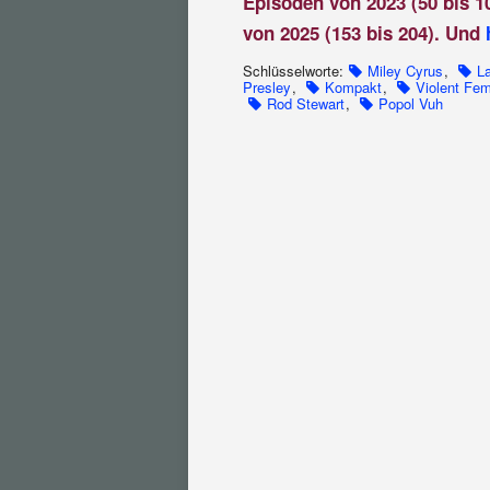
Episoden von 2023 (50 bis 1
von 2025 (153 bis 204). Und
Schlüsselworte:
Miley Cyrus
,
L
Presley
,
Kompakt
,
Violent Fe
Rod Stewart
,
Popol Vuh