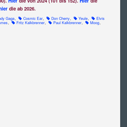
00).
Hier
die von 2024 (101 bis 152).
Hier
die
hier
die ab 2026.
ady Gaga
,
Cosmic Ear
,
Don Cherry
,
Yeule
,
Elvis
mmes
,
Fritz Kalkbrenner
,
Paul Kalkbrenner
,
Moog
,