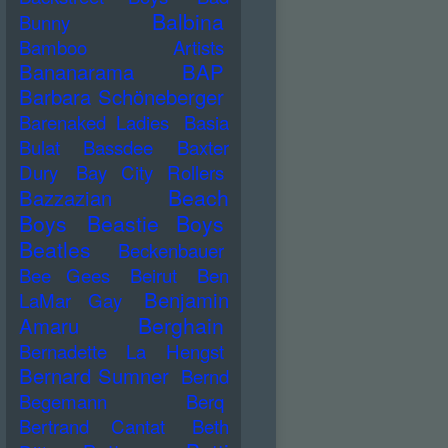
Balbina
Bunny
Bamboo Artists
Bananarama
BAP
Barbara Schöneberger
Barenaked Ladies
Basia
Bulat
Bassdee
Baxter
Dury
Bay City Rollers
Beach
Bazzazian
Boys
Beastie Boys
Beatles
Beckenbauer
Bee Gees
Beirut
Ben
Benjamin
LaMar Gay
Berghain
Amaru
Bernadette La Hengst
Bernard Sumner
Bernd
Begemann
Berq
Bertrand Cantat
Beth