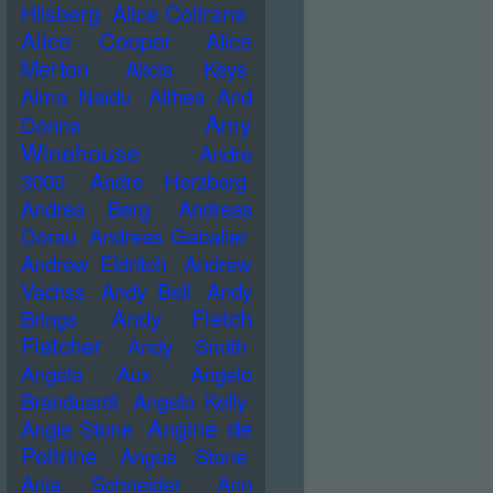
Hilsberg
Alice Coltrane
Alice Cooper
Alice
Merton
Alicia Keys
Alma Naidu
Althea And
Amy
Donna
Winehouse
Andre
3000
Andre Herzberg
Andrea Berg
Andreas
Dorau
Andreas Gabalier
Andrew Eldritch
Andrew
Vachss
Andy Bell
Andy
Andy Fletch
Brings
Fletcher
Andy Smith
Angela Aux
Angelo
Branduardi
Angelo Kelly
Angine de
Angie Stone
Poitrine
Angus Stone
Anja Schneider
Ann