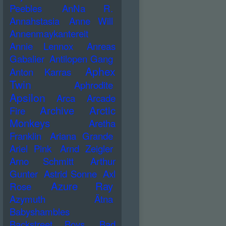
Peebles
AnNa R.
Annahstasia
Anne Will
Annenmaykantereit
Annie Lennox
Anreas
Gabalier
Antilopen Gang
Aphex
Anton Karras
Twin
Aphrodite
Apsilon
Arca
Arcade
Archive
Arctic
Fire
Monkeys
Aretha
Franklin
Ariana Grande
Ariel Pink
Arnd Zeigler
Arno Schmitt
Arthur
Gunter
Astrid Sonne
Axl
Azure Ray
Rose
Azymuth
Ätna
Babyshambles
Backstreet Boys
Bad