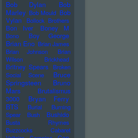
Bob Dylan
Bob
Marley
Bob
Bob Mould
Vylan
Bollock Brothers
Bon Iver
Boney M
Boy George
Bono
Brian Eno
Brian James
Brian Johnson
Brian
Wilson
Brickhead
Britney Spears
Broken
Bruce
Social Scene
Springsteen
Bruno
Mars
Brutalismus
Bryan Ferry
3000
BTS
Burial
Burning
Bushido
Spear
Bush
Busta Rhymes
Buzzcocks
Cabaret
Can
Voltaire
Campino