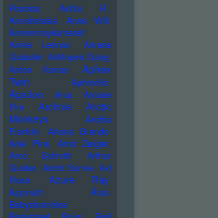
Peebles
AnNa R.
Annahstasia
Anne Will
Annenmaykantereit
Annie Lennox
Anreas
Gabalier
Antilopen Gang
Aphex
Anton Karras
Twin
Aphrodite
Apsilon
Arca
Arcade
Archive
Arctic
Fire
Monkeys
Aretha
Franklin
Ariana Grande
Ariel Pink
Arnd Zeigler
Arno Schmitt
Arthur
Gunter
Astrid Sonne
Axl
Azure Ray
Rose
Azymuth
Ätna
Babyshambles
Backstreet Boys
Bad