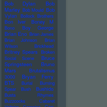
Bob Dylan
Bob
Marley
Bob
Bob Mould
Vylan
Bollock Brothers
Bon Iver
Boney M
Boy George
Bono
Brian Eno
Brian James
Brian Johnson
Brian
Wilson
Brickhead
Britney Spears
Broken
Bruce
Social Scene
Springsteen
Bruno
Mars
Brutalismus
Bryan Ferry
3000
BTS
Burial
Burning
Bushido
Spear
Bush
Busta Rhymes
Buzzcocks
Cabaret
Can
Voltaire
Campino