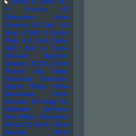
Sweat & Tears
!K7
40
11 Freunde
Sekunden ohne
Gewicht
50 Cent
102
Boyz
01099
A Certain
Abba
Ratio
A.G. Cook
ABC
Abor & Tynna
Absolute Beginner
AC/DC
Abwärts
Achim
Reichel
Ada
Adele
Advanced Chemistry
Afghan Whigs
Afrika
Bambaataa
Afrob
Afroman
AG Geige
Air
Alabaster DePlume
Alan Wilson
Alexandra
Alfred 23 Harth
Alfred
Brendel
Alfred