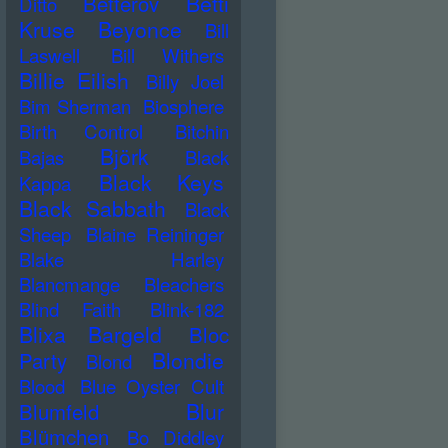
Betti
Betterov
Ditto
Kruse
Beyonce
Bill
Laswell
Bill Withers
Billie Eilish
Billy Joel
Bim Sherman
Biosphere
Birth Control
Bitchin
Björk
Bajas
Black
Black Keys
Kappa
Black Sabbath
Black
Sheep
Blaine Reininger
Blake Harley
Blancmange
Bleachers
Blind Faith
Blink-182
Blixa Bargeld
Bloc
Blondie
Party
Blond
Blood
Blue Oyster Cult
Blur
Blumfeld
Blümchen
Bo Diddley