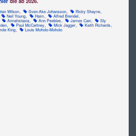
hier
die ab 2026.
rian Wilson
,
Sven-Ake Johansson
,
Ricky Shayne
,
Neil Young
,
Haim
,
Alfred Brendel
,
,
Annahstasia
,
Ann Peebles
,
James Carr
,
Sly
lden
,
Paul McCartney
,
Mick Jagger
,
Keith Richards
,
role King
,
Louis Moholo-Moholo