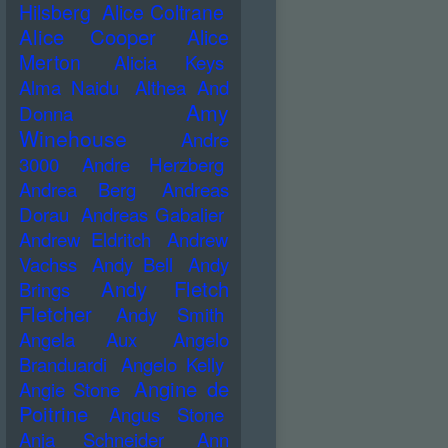
Hilsberg
Alice Coltrane
Alice Cooper
Alice
Merton
Alicia Keys
Alma Naidu
Althea And
Amy
Donna
Winehouse
Andre
3000
Andre Herzberg
Andrea Berg
Andreas
Dorau
Andreas Gabalier
Andrew Eldritch
Andrew
Vachss
Andy Bell
Andy
Andy Fletch
Brings
Fletcher
Andy Smith
Angela Aux
Angelo
Branduardi
Angelo Kelly
Angine de
Angie Stone
Poitrine
Angus Stone
Anja Schneider
Ann