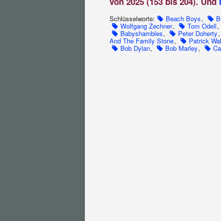
von 2025 (153 bis 204). Und
Schlüsselworte:
Beach Boys
,
B
Wolfgang Zechner
,
Tom Odell
,
Babyshambles
,
Peter Doherty
And The Family Stone
,
Patrick Wa
Bob Dylan
,
Bob Marley
,
Ca