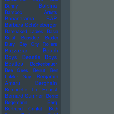
Balbina
Bunny
Bamboo Artists
Bananarama
BAP
Barbara Schöneberger
Barenaked Ladies
Basia
Bulat
Bassdee
Baxter
Dury
Bay City Rollers
Beach
Bazzazian
Boys
Beastie Boys
Beatles
Beckenbauer
Bee Gees
Beirut
Ben
Benjamin
LaMar Gay
Berghain
Amaru
Bernadette La Hengst
Bernard Sumner
Bernd
Begemann
Berq
Bertrand Cantat
Beth