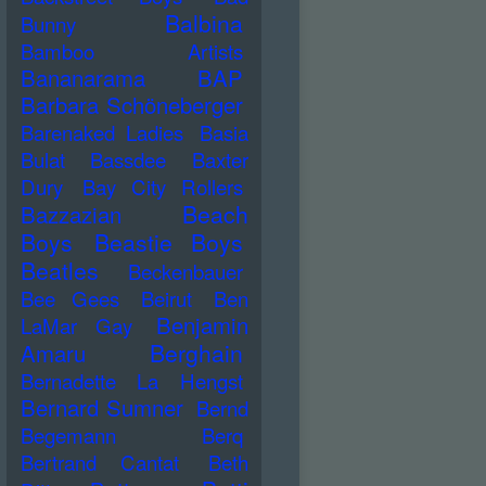
Balbina
Bunny
Bamboo Artists
Bananarama
BAP
Barbara Schöneberger
Barenaked Ladies
Basia
Bulat
Bassdee
Baxter
Dury
Bay City Rollers
Beach
Bazzazian
Boys
Beastie Boys
Beatles
Beckenbauer
Bee Gees
Beirut
Ben
Benjamin
LaMar Gay
Berghain
Amaru
Bernadette La Hengst
Bernard Sumner
Bernd
Begemann
Berq
Bertrand Cantat
Beth