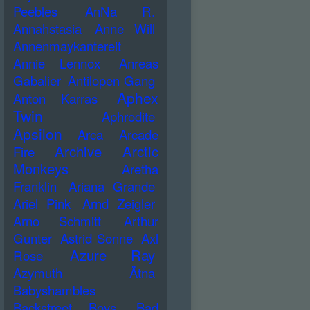
Peebles
AnNa R.
Annahstasia
Anne Will
Annenmaykantereit
Annie Lennox
Anreas
Gabalier
Antilopen Gang
Aphex
Anton Karras
Twin
Aphrodite
Apsilon
Arca
Arcade
Archive
Arctic
Fire
Monkeys
Aretha
Franklin
Ariana Grande
Ariel Pink
Arnd Zeigler
Arno Schmitt
Arthur
Gunter
Astrid Sonne
Axl
Azure Ray
Rose
Azymuth
Ätna
Babyshambles
Backstreet Boys
Bad