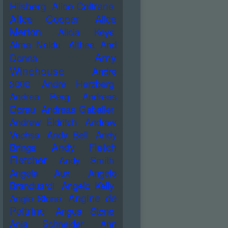
Hilsberg
Alice Coltrane
Alice Cooper
Alice
Merton
Alicia Keys
Alma Naidu
Althea And
Amy
Donna
Winehouse
Andre
3000
Andre Herzberg
Andrea Berg
Andreas
Dorau
Andreas Gabalier
Andrew Eldritch
Andrew
Vachss
Andy Bell
Andy
Andy Fletch
Brings
Fletcher
Andy Smith
Angela Aux
Angelo
Branduardi
Angelo Kelly
Angine de
Angie Stone
Poitrine
Angus Stone
Anja Schneider
Ann