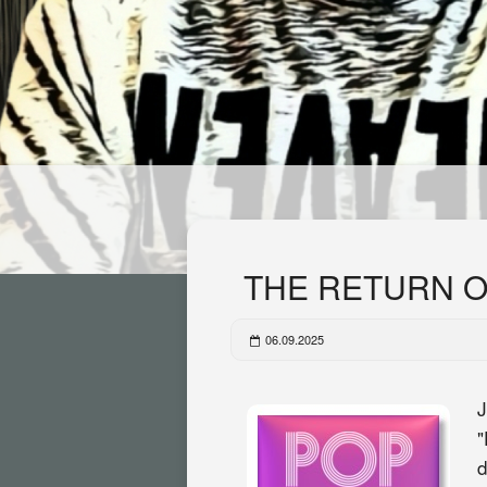
THE RETURN OF
06.09.2025
J
"
d