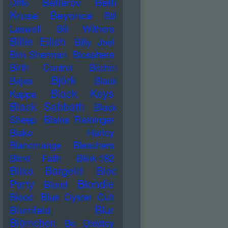
Betti
Betterov
Ditto
Kruse
Beyonce
Bill
Laswell
Bill Withers
Billie Eilish
Billy Joel
Bim Sherman
Biosphere
Birth Control
Bitchin
Björk
Bajas
Black
Black Keys
Kappa
Black Sabbath
Black
Sheep
Blaine Reininger
Blake Harley
Blancmange
Bleachers
Blind Faith
Blink-182
Blixa Bargeld
Bloc
Blondie
Party
Blond
Blood
Blue Oyster Cult
Blur
Blumfeld
Blümchen
Bo Diddley