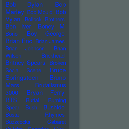
Bob Dylan
Bob
Marley
Bob
Bob Mould
Vylan
Bollock Brothers
Bon Iver
Boney M
Boy George
Bono
Brian Eno
Brian James
Brian Johnson
Brian
Wilson
Brickhead
Britney Spears
Broken
Bruce
Social Scene
Springsteen
Bruno
Mars
Brutalismus
Bryan Ferry
3000
BTS
Burial
Burning
Bushido
Spear
Bush
Busta Rhymes
Buzzcocks
Cabaret
Can
Voltaire
Campino