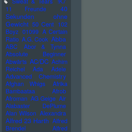
Sweat & Tears
!K7
40
11 Freunde
Sekunden ohne
Gewicht
50 Cent
102
Boyz
01099
A Certain
Abba
Ratio
A.G. Cook
ABC
Abor & Tynna
Absolute Beginner
AC/DC
Abwärts
Achim
Reichel
Ada
Adele
Advanced Chemistry
Afghan Whigs
Afrika
Bambaataa
Afrob
Afroman
AG Geige
Air
Alabaster DePlume
Alan Wilson
Alexandra
Alfred 23 Harth
Alfred
Brendel
Alfred