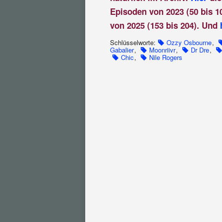
Episoden von 2023 (50 bis 1
von 2025 (153 bis 204). Und
Schlüsselworte:
Ozzy Osbourne
,
Gabalier
,
Moonriivr
,
Dr Dre
,
Chic
,
Nile Rogers