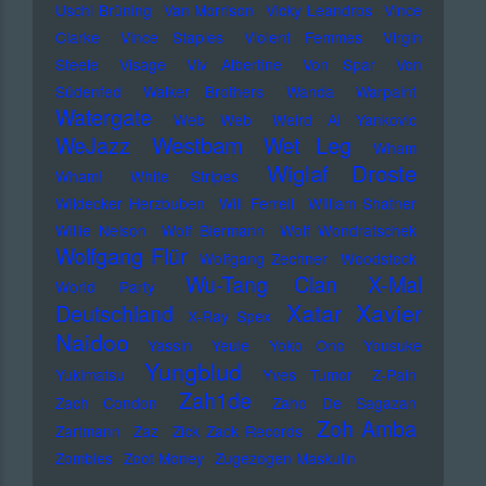
Uschi Brüning
Van Morrison
Vicky Leandros
Vince
Clarke
Vince Staples
Violent Femmes
Virgin
Steele
Visage
Viv Albertine
Von Spar
Von
Südenfed
Walker Brothers
Wanda
Warpaint
Watergate
Web Web
Weird Al Yankovic
Westbam
WeJazz
Wet Leg
Wham
Wiglaf Droste
Wham!
White Stripes
Wildecker Herzbuben
Will Ferrell
William Shatner
Willie Nelson
Wolf Biermann
Wolf Wondratschek
Wolfgang Flür
Wolfgang Zechner
Woodstock
Wu-Tang Clan
X-Mal
World Party
Xatar
Xavier
Deutschland
X-Ray Spex
Naidoo
Yassin
Yeule
Yoko Ono
Yousuke
Yungblud
Yukimatsu
Yves Tumor
Z-Pain
Zah1de
Zach Condon
Zaho De Sagazan
Zoh Amba
Zartmann
Zaz
Zick Zack Records
Zombies
Zoot Money
Zugezogen Maskulin