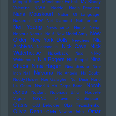
Muppet Show
Münchener Freiheit
My Bloody
Valentine
N.W.A.
Naddel
Nadin Deventer
Nana Mouskouri
Nation Of Language
Nazareth
NDW
Neil Diamond
Neil Tennant
Neil Young
Nekromantix
Nemo
Nena
New
Nervous Norvus
Neu!
New Model Army
Order
New York Dolls
Nia
Newcleus
Nick
Archives
Nick Cave
Nichtseattle
Waterhouse
Nickelback
Nico
Nikko
Nile Rogers
Nina
Weidemann
Nils Keppel
Nina Hagen
Chuba
Nina Simone
Nine
Nirvana
Inch Nail
No Angels
No Doubt
Noddy Holder
Noel Gallagher
Noir Désir
Nono
Norah
La Grinta
Noori & His Dorpa Band
Jones
Notdurft
Notorious B.I.G.
Nouvelle
Vague
NSYNC
O-Town
O.J.Simpson
Oasis
Odd Beholder
Olga Reznichenko
Olivia Dean
Omar
Olivia Newton John