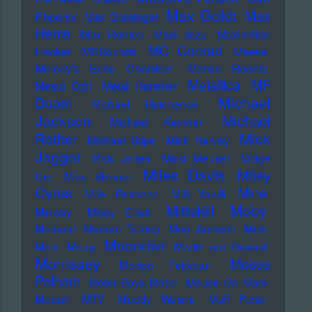
Max Goldt
Max
Phoenix
Max Giesinger
Herre
Max Romeo
Maxi Jazz
Maximilian
MC Conrad
Hecker
MBSounds
Meese
Melody's Echo Chamber
Mense Reents
Metallica
MF
Mesut Özil
Metal Hammer
Michael
Doom
Michael Hutchence
Jackson
Michael
Michael Kemner
Mick
Rother
Michael Stipe
Mick Harvey
Jagger
Mick Jones
Micki Meuser
Midge
Miles Davis
Miley
Ure
Mike Skinner
Cyrus
Mine
Mille Petrozza
Milli Vanilli
Moby
Mittekill
Ministry
Missy Elliott
Moderat
Modern Talking
Moe Jacksch
Mois
Moonriivr
Mola
Moog
Moritz von Oswald
Morrissey
Moses
Morton Feldman
Pelham
Motor Boys Motor
Mouse On Mars
Mozart
MTV
Muddy Waters
Muff Potter