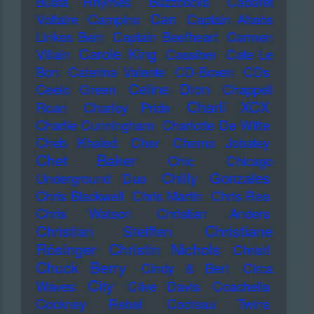
Busta Rhymes
Buzzcocks
Cabaret
Can
Voltaire
Campino
Captain Ahabs
Linkes Bein
Captain Beefheart
Carmen
Carole King
Villain
Cassiber
Cate Le
Bon
Caterina Valente
CD-Boxen
CDs
Celine Dion
Ceelo Green
Chappell
Charli XCX
Roan
Charley Pride
Charlie Cunningham
Charlotte De Witte
Cheb Khaled
Cher
Cherno Jobatey
Chet Baker
Chic
Chicago
Chilly Gonzales
Underground Duo
Chris Blackwell
Chris Martin
Chris Rea
Chris Watson
Christian Anders
Christiane
Christian Steiffen
Rösinger
Christin Nichols
Christl
Chuck Berry
Cindy & Bert
Circa
City
Waves
Clive Davis
Coachella
Cockney Rebel
Cocteau Twins