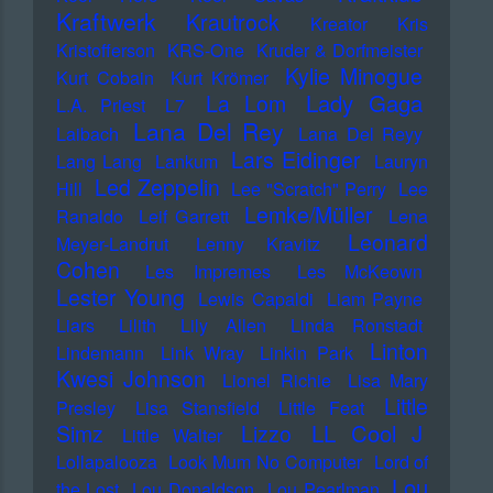
Kraftwerk
Krautrock
Kreator
Kris
Kristofferson
KRS-One
Kruder & Dorfmeister
Kylie Minogue
Kurt Cobain
Kurt Krömer
Lady Gaga
La Lom
L.A. Priest
L7
Lana Del Rey
Laibach
Lana Del Reyy
Lars Eidinger
Lang Lang
Lankum
Lauryn
Led Zeppelin
Hill
Lee "Scratch" Perry
Lee
Lemke/Müller
Ranaldo
Leif Garrett
Lena
Leonard
Meyer-Landrut
Lenny Kravitz
Cohen
Les Impremes
Les McKeown
Lester Young
Lewis Capaldi
Liam Payne
Liars
Lilith
Lily Allen
Linda Ronstadt
Linton
Lindemann
Link Wray
Linkin Park
Kwesi Johnson
Lionel Richie
Lisa Mary
Little
Presley
Lisa Stansfield
Little Feat
LL Cool J
Simz
Lizzo
Little Walter
Lollapalooza
Look Mum No Computer
Lord of
Lou
the Lost
Lou Donaldson
Lou Pearlman