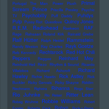
Primal
Portugal The Man
Power Plush
Prince
Scream
Priscilla Presley
Psychic
Psychobilly
Puhdys
TV
Puff Daddy
Pulp
Quincy Jones
Pussy Riot
Questlove
Radiohead
R.E.M.
RAF
Raekwon
Rage
Rahsaan Roland Kirk
Rainald Grebe
Ralf Hütter
Rammstein
Ralph Heidel
Rayk Goetze
Randy Weston
Ray Charles
Rechtsrock
Red Hot Chili
Reb Kennedy
Peppers
Reinhard Mey
Reggae
Reinhold Heil
Rezo
Rhythm & Sound
Ricardo
Richard
Villalobos
Richard Ashcroft
Hawley
Rick Astley
Richie Hawtin
Rick
Buckler
Ricky Gervais
Ricky Shayne
Riddim
Rihanna
Riechmann
Righeira
Ringo Starr
Rio Juhnke
Ritter Lean
Rio Reiser
Robbie Williams
Robag Wruhme
Robert
Robyn
Forster
Roberta Flack
Rock-o-Rama