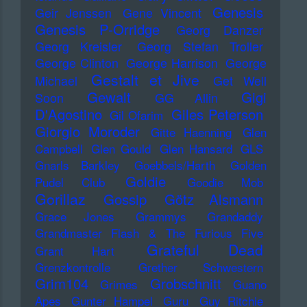
Genesis
Geir Jenssen
Gene Vincent
Genesis P-Orridge
Georg Danzer
Georg Kreisler
Georg Stefan Troller
George Clinton
George Harrison
George
Gestalt et Jive
Michael
Get Well
Gewalt
Gigi
Soon
GG Allin
D'Agostino
Giles Peterson
Gil Ofarim
Giorgio Moroder
Gitte Haenning
Glen
Campbell
Glen Gould
Glen Hansard
GLS
Gnarls Barkley
Goebbels/Harth
Golden
Goldie
Pudel Club
Goodie Mob
Gorillaz
Gossip
Götz Alsmann
Grace Jones
Grammys
Grandaddy
Grandmaster Flash & The Furious Five
Grateful Dead
Grant Hart
Grenzkontrolle
Grether Schwestern
Grim104
Grobschnitt
Grimes
Guano
Apes
Gunter Hampel
Guru
Guy Ritchie