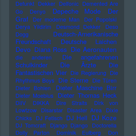
Defunkt
Dekker
Delfonic
Demented Are
Depeche Mode
Der
Go
Denyo
Graf
Der moderne Man
Der Popolski
Derya Yildirim
Desmond Dekker
Deso
Deutsch-Amerikanische
Dogg
Freundschaft
Deutsche Laichen
Devo
Die Aeronauten
Diana Ross
Die angefahrenen
die anderen
Die Ärzte
Schulkinder
Die
Fantastischen Vier
Die Regierung
Die
Die Sterne
Rhythmus Boys
Die Türen
Dieter Maschine Birr
Dieter Bohlen
Dieter Thomas Heck
Dieter Moebius
DiIV
DIKKA
Dire Straits
Dirk von
Lowtzow
Disarstar
Disaster Area
Dixie
DJ Koze
DJ Hell
Chicks
DJ Fetisch
DJ Tomcraft
Django Django
Doctorella
Dolly Parton
Dominik Eulberg
Don