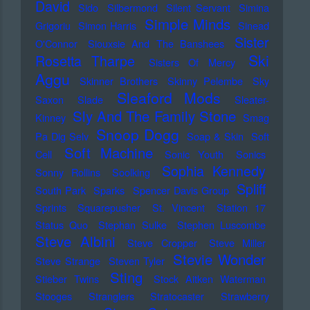
David
Sido
Silbermond
Silent Servant
Simina
Simple Minds
Grigoriu
Simon Harris
Sinead
Sister
O'Connor
Siouxsie And The Banshees
Ski
Rosetta Tharpe
Sisters Of Mercy
Aggu
Skinner Brothers
Skinny Pelembe
Sky
Sleaford Mods
Saxon
Slade
Sleater-
Sly And The Family Stone
Kinney
Smag
Snoop Dogg
Pa Dig Selv
Soap & Skin
Soft
Soft Machine
Cell
Sonic Youth
Sonics
Sophia Kennedy
Sonny Rollins
Soolking
Spliff
South Park
Sparks
Spencer Davis Group
Sprints
Squarepusher
St. Vincent
Station 17
Status Quo
Stephan Sulke
Stephen Luscombe
Steve Albini
Steve Cropper
Steve Miller
Stevie Wonder
Steve Strange
Steven Tyler
Sting
Stieber Twins
Stock Aitken Waterman
Stooges
Stranglers
Stratocaster
Strawberry