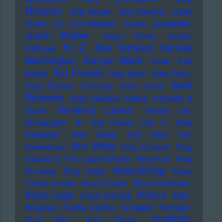
Division
Jörg Fauser
Jörg Stempel
Judas
Priest
Juli
Julia Meladin
Jumpa
Jungstötter
Justin Bieber
Jürgen Drews
Jürgen
K.I.Z.
Kae Tempest
Kamasi
Zeltinger
Kanye West
Washington
Karat
Karl
Kat Frankie
Bartos
Kate Bush
Kate Perry
Keith
Katja Ebstein
Kavinsky
Keith Jarrett
Richards
Kele Okereke
Kelela
Kemistry &
Kendrick Lamar
Storm
Kerstin Ott
Khruangbin
KI
KId Creole
KId P.
KIda
Ramadan
KIev Stingl
KIm Deal
KIm
KIm Wilde
Kardashian
KIng Crimson
KIng
Gizzard & The Lizard Wizard
KIng Kurt
KIng
KItschKrieg
Princess
KIng Tubby
Klaas
Heufer-Umlauf
Klaus Dinger
Klaus Doldinger
Klez.e
Klaus Lage
Klaus Schulze
KMD
Kneecap
Koefte DeVille
Kollegah
Kompakt
Kraftklub
Kool Herc
Kool Savas