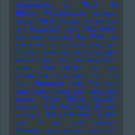
Till
Tikhet
Tiefbasskommando TBK
Brönner
Till Lindemann
Tim Buckley
Timmy
Timewarp
Timo Lassy
Tina Turner
Toby
Tocotronic
Tokio Hotel
Keith
Tokens
Tom Odell
Tom Gerhardt
Tom Lehrer
Tom
Robinson
Tom T. Hall
Tom Tom Club
Tommy Cash
Ton Steine Scherben
Toni Krahl
Tony Allen
Tony Krahl
Tony-L
Toots & The Maytals
Torch
Toten Hosen
Tortoise
Toto
Toya
Transvision Vamp
Traveling Wilburys
Travis
Trent
Trettmann
Trio
Tricky
Reznor
Tristan
Brusch
Tristwch Y Fenywod
Trojan Records
Tunde
Tupac Shakur
Turnstile
Adebimpe
U2
Tyler The Creator
Tuxedomoon
UB40
Udo Lindenberg
Ukraine
Udo Jürgens
UKW
Ulrich Tukur
Ultravox
Underworld
Unheilig
Unionen
Uriah Heep
USA for Africa