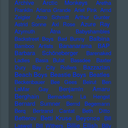
Archive
Arctic Monkeys
Aretha
Franklin
Ariana Grande
Ariel Pink
Arnd
Zeigler
Arno Schmitt
Arthur Gunter
Azure Ray
Astrid Sonne
Axl Rose
Azymuth
Ätna
Babyshambles
Balbina
Backstreet Boys
Bad Bunny
Bananarama
BAP
Bamboo Artists
Barbara Schöneberger
Barenaked
Ladies
Basia Bulat
Bassdee
Baxter
Bazzazian
Dury
Bay City Rollers
Beach Boys
Beastie Boys
Beatles
Beckenbauer
Bee Gees
Beirut
Ben
Benjamin Amaru
LaMar Gay
Berghain
Bernadette La Hengst
Bernard Sumner
Bernd Begemann
Berq
Bertrand Cantat
Beth Ditto
Betti Kruse
Beyonce
Betterov
Bill
Billie Eilish
Laswell
Bill Withers
Billy