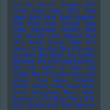
Joel
Bim Sherman
Biosphere
Birth
Björk
Control
Bitchin Bajas
Black
Black Keys
Black Sabbath
Kappa
Black Sheep
Blaine Reininger
Blake
Harley
Blancmange
Bleachers
Blind
Blixa Bargeld
Bloc
Faith
Blink-182
Blondie
Party
Blond
Blood
Blue
Blur
Blumfeld
Blümchen
Oyster Cult
Bob Dylan
Bob Marley
Bo Diddley
Bob Vylan
Bob Mould
Bollock Brothers
Bon Iver
Boney M
Boy
Bono
Brian Eno
George
Brian James
Brian
Johnson
Brian Wilson
Brickhead
Britney Spears
Broken Social Scene
Bruce Springsteen
Bruno Mars
Bryan Ferry
BTS
Brutalismus 3000
Bushido
Burial
Burning Spear
Bush