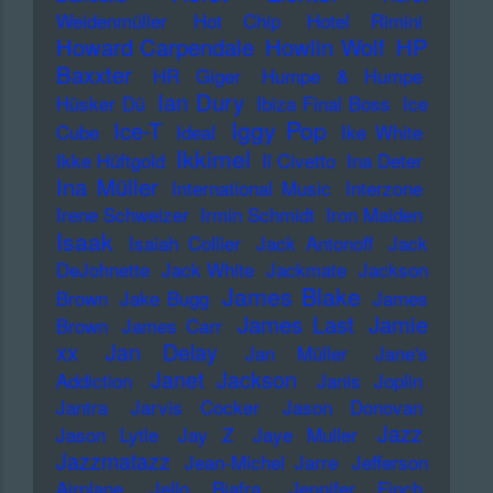
Weidenmüller
Hot Chip
Hotel Rimini
Howard Carpendale
Howlin Wolf
HP
Baxxter
HR Giger
Humpe & Humpe
Ian Dury
Hüsker Dü
Ibiza Final Boss
Ice
Iggy Pop
Ice-T
Cube
Ideal
Ike White
Ikkimel
Ikke Hüftgold
Il Civetto
Ina Deter
Ina Müller
International Music
Interzone
Irene Schweizer
Irmin Schmidt
Iron Maiden
Isaak
Isaiah Collier
Jack Antonoff
Jack
DeJohnette
Jack White
Jackmate
Jackson
James Blake
Brown
Jake Bugg
James
James Last
Jamie
Brown
James Carr
xx
Jan Delay
Jan Müller
Jane's
Janet Jackson
Addiction
Janis Joplin
Jantra
Jarvis Cocker
Jason Donovan
Jazz
Jason Lytle
Jay Z
Jaye Muller
Jazzmatazz
Jean-Michel Jarre
Jefferson
Airplane
Jello Biafra
Jennifer Finch