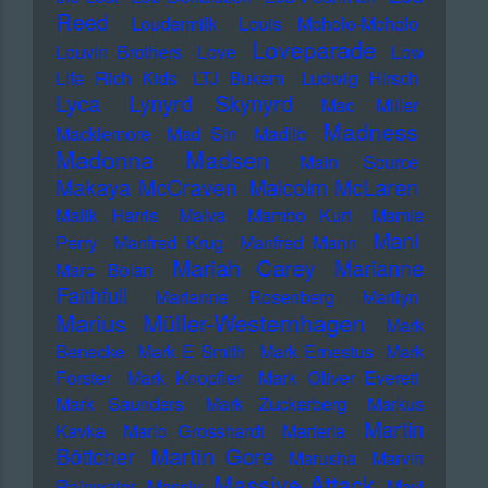
Reed
Loudermilk
Louis Moholo-Moholo
Loveparade
Louvin Brothers
Love
Low
Life Rich Kids
LTJ Bukem
Ludwig Hirsch
Lyca
Lynyrd Skynyrd
Mac Miller
Madness
Macklemore
Mad Sin
Madlib
Madonna
Madsen
Main Source
Makaya McCraven
Malcolm McLaren
Malik Harris
Malva
Mambo Kurt
Mamie
Mani
Perry
Manfred Krug
Manfred Mann
Mariah Carey
Marianne
Marc Bolan
Faithfull
Marianne Rosenberg
Marilyn
Marius Müller-Westernhagen
Mark
Benecke
Mark E Smith
Mark Ernestus
Mark
Forster
Mark Knopfler
Mark Oliver Everett
Mark Saunders
Mark Zuckerberg
Markus
Martin
Kavka
Marlo Grosshardt
Marteria
Martin Gore
Böttcher
Marusha
Marvin
Massive Attack
Rainwater
Massiv
Mavi