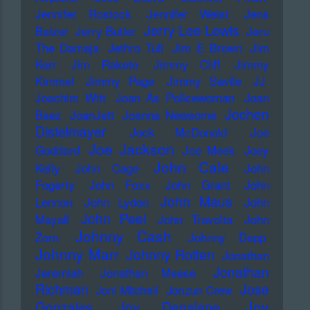
Jennifer Rostock
Jennifer Weist
Jens
Jerry Lee Lewis
Balzer
Jerry Butler
Jeru
The Damaja
Jethro Tull
Jim E Brown
Jim
Kerr
Jim Rakete
Jimmy Cliff
Jimmy
Kimmel
Jimmy Page
Jimmy Savile
JJ
Joachim Witt
Joan As Policewoman
Joan
Jochen
Baez
JoanJett
Joanna Newsome
Distelmayer
Jock McDonald
Joe
Joe Jackson
Goddard
Joe Meek
Joey
John Cale
Kelly
John Cage
John
Fogerty
John Foxx
John Grant
John
John Maus
Lennon
John Lydon
John
John Peel
Mayall
John Travolta
John
Johnny Cash
Zorn
Johnny Depp
Johnny Marr
Johnny Rotten
Jonathan
Jonathan
Jeremiah
Jonathan Meese
Richman
Jose
Joni Mitchell
Jonzun Crew
Joy
Gonzales
Joy Denalane