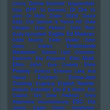
Donna Summer
Cherry
Dopplereffekt
Dr Dre
DPP
Dota
Dr Demento
Dr
John
Dr Motte
Drake
DSDS
Duane
Eddy
Dub Spencer & Trance Hill
Duke
Ellington
Duke Pearson
Duke Reid
Ed Sheeran
Eagles
Dusty Springfield
Eddie Murphy
Eddie Vedder
Eden
Einstürzende
Golan
Editors
Neubauten
Electric Light Orchestra
Elon Musk
Electronic
Ella Fitzgerald
Elton John
Elvis
Elvis Costello
Presley
Embryo
Emerson Lake And
Eminem
Emma-Jean
Palmer
Thackray
English Teacher
Engerling
Erasure
Erdmöbel
Eric B & Rakim
Eric
Clapton
Eric Drew Feldman
Erste
ESC
Allgemeine Verunsicherung
Etta
James
Eugen Cicero
Eurythmics