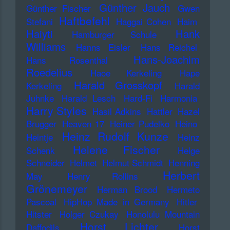
Günther Jauch
Günther Fischer
Gwen
Haftbefehl
Stefani
Haggai Cohen
Haim
Haiyti
Hank
Hamburger Schule
Williams
Hanns Eisler
Hans Reichel
Hans-Joachim
Hans Rosenthal
Roedelius
Haoe Kerkeling
Hape
Harald Grosskopf
Kerkeling
Harald
Juhnke
Harald Lesch
Hard-Fi
Harmonia
Harry Styles
Hasil Adkins
Hattler
Hazel
Brugger
Heaven 17
Heiner Pudelko
Heino
Heinz Rudolf Kunze
Heintje
Heinz
Helene Fischer
Schenk
Helge
Schneider
Helmet
Helmut Schmidt
Henning
Herbert
May
Henry Rollins
Grönemeyer
Herman Brood
Hermeto
Pascoal
HipHop Made in Germany
Hitler
Hitster
Holger Czukay
Honolulu Mountain
Horst Lichter
Daffodils
Horst