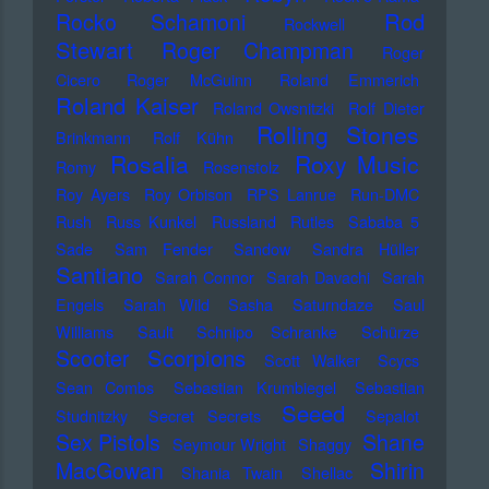
Rod
Rocko Schamoni
Rockwell
Stewart
Roger Champman
Roger
Cicero
Roger McGuinn
Roland Emmerich
Roland Kaiser
Roland Owsnitzki
Rolf Dieter
Rolling Stones
Brinkmann
Rolf Kühn
Rosalia
Roxy Music
Romy
Rosenstolz
Roy Ayers
Roy Orbison
RPS Lanrue
Run-DMC
Rush
Russ Kunkel
Russland
Rutles
Sababa 5
Sade
Sam Fender
Sandow
Sandra Hüller
Santiano
Sarah Connor
Sarah Davachi
Sarah
Engels
Sarah Wild
Sasha
Saturndaze
Saul
Williams
Sault
Schnipo Schranke
Schürze
Scorpions
Scooter
Scott Walker
Scycs
Sean Combs
Sebastian Krumbiegel
Sebastian
Seeed
Studnitzky
Secret Secrets
Sepalot
Sex Pistols
Shane
Seymour Wright
Shaggy
MacGowan
Shirin
Shania Twain
Shellac