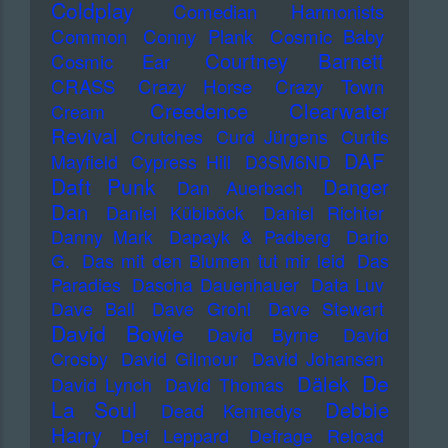
Coldplay
Comedian Harmonists
Common
Conny Plank
Cosmic Baby
Courtney Barnett
Cosmic Ear
CRASS
Crazy Horse
Crazy Town
Creedence Clearwater
Cream
Revival
Crutches
Curd Jürgens
Curtis
DAF
Mayfield
Cypress Hill
D3SM6ND
Daft Punk
Danger
Dan Auerbach
Dan
Daniel Küblböck
Daniel Richter
Danny Mark
Dapayk & Padberg
Dario
G.
Das mit den Blumen tut mir leid
Das
Paradies
Dascha Dauenhauer
Data Luv
Dave Ball
Dave Grohl
Dave Stewart
David Bowie
David Byrne
David
Crosby
David Gilmour
David Johansen
De
Dälek
David Lynch
David Thomas
La Soul
Debbie
Dead Kennedys
Harry
Def Leppard
Defrage Reload