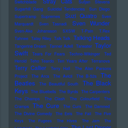
Stray Cats
Switchblade
Sufjan Stevens
Sugarhill Gang
Suicidal Tendencies
Sun Diego
Suzi Quatro
Supertramp
Supremes
Sven
Sven Wunder
Marquardt
Sven Tasnadi
Sven-Ake Johansson
SXSW
T-Pain
T.Rex
Talking Heads
Tahnee
Talay Riley
Talk Talk
Taylor
Tangerine Dream
Tanner Adell
Tarwater
Swift
Tears For Fears
Techno-Wikinger
Ted
Herold
Teho Teardo
Ten Years After
Terranova
Terry Callier
Terry Hall
The Alan Parsons
The
Project
The Arcs
The Avicii
The B-52s
Beatles
The Black
The Beautiful South
Keys
The Bluebells
The Byrds
The Carpenters
The Champs
The Clash
The Colourfield
The
The Cure
Cramps
The Curs
The Damned
The Divine Comedy
The Eels
The Fall
The Five
Keys
The Fugees
The Hives
The Jam
The
The Last Dinner