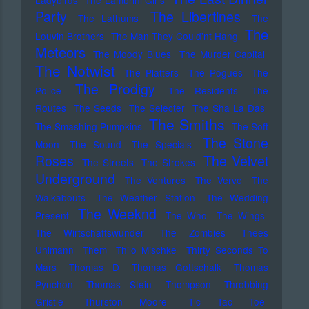
Ladybirds
The Lambrini Girls
Party
The Libertines
The Lathums
The
The
Louvin Brothers
The Man They Could'nt Hang
Meteors
The Moody Blues
The Murder Capital
The Notwist
The Platters
The Pogues
The
The Prodigy
Police
The Residents
The
Routes
The Seeds
The Selecter
The Sha La Das
The Smiths
The Smashing Pumpkins
The Soft
The Stone
Moon
The Sound
The Specials
Roses
The Velvet
The Streets
The Strokes
Underground
The Ventures
The Verve
The
Walkabouts
The Weather Station
The Wedding
The Weeknd
Present
The Who
The Wings
The Wirtschaftswunder
The Zombies
Thees
Uhlmann
Them
Thilo Mischke
Thirty Seconds To
Mars
Thomas D
Thomas Gottschalk
Thomas
Pynchon
Thomas Stein
Thompson
Throbbing
Gristle
Thurston Moore
Tic Tac Toe