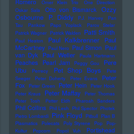
Romero
Omer Klein Trio
One Direction
Ozzy
Otto von Bismarck
Oskar Sala
Osbourne
P. Diddy
P.J. Harvey
Pan
Tau
Pankow
Papo Yoplack
Parov Stelar
Patti Smith
Patrick Wagner
Patrick Walden
Paul Kalkbrenner
Paul
Paul Heaton
McCartney
Paul Simon
Paul
Paul Nero
Paul Weller
van Dyk
Paula Hartmann
Pere
Peaches
Pearl Jam
Peggy Gou
Pet Shop Boys
Ubu
Perrecy
Pete
Peter
Seeger
Peter Doherty
Peter Evans
Fox
Peter Hein
Peter Green
Peter Hook
Peter Maffay
Peter Kraus
Peter Thomas
Peter Tosh
Petter Eldh
Pharoah Sanders
Phil Collins
Phil Lesh
Phil Spector
Photek
Pink Floyd
Pietro Lombardi
Pitbull
Plan B
Plasmatics
Polecats
Poly Styrene
Pop
Pop-
Portishead
Kultur
Popcorn
Popol Vuh