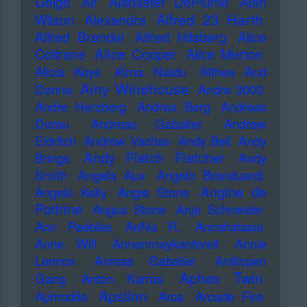
Geige
Air
Alabaster DePlume
Alan
Alfred 23 Harth
Wilson
Alexandra
Alfred Brendel
Alfred Hilsberg
Alice
Alice Cooper
Coltrane
Alice Merton
Alicia Keys
Alma Naidu
Althea And
Amy Winehouse
Donna
Andre 3000
Andre Herzberg
Andrea Berg
Andreas
Dorau
Andreas Gabalier
Andrew
Eldritch
Andrew Vachss
Andy Bell
Andy
Andy Fletch Fletcher
Brings
Andy
Smith
Angela Aux
Angelo Branduardi
Angine de
Angelo Kelly
Angie Stone
Poitrine
Angus Stone
Anja Schneider
Ann Peebles
AnNa R.
Annahstasia
Anne Will
Annenmaykantereit
Annie
Lennox
Anreas Gabalier
Antilopen
Aphex Twin
Gang
Anton Karras
Apsilon
Aphrodite
Arca
Arcade Fire