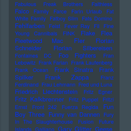
Fabulous Freak Brothers
Faithless
Falco
Family
Farce
Farin Urlaub
Fat
White Family
Fatboy Slim
Fats Domino
Fehlfarben
Feist
Fever Ray
Fil
Fine
Flake
Flea
Young Cannibals
FINK
Fler
Fleetwood Mac
Florian
Schneider
Florian Silbereisen
Foo Fighters
Fontaines DC
Fran
Lebowitz
Frank Farian
Frank Laufenberg
Frank Sinatra
Frank
Frank Ocean
Frank Zappa
Spilker
Franz
Ferdinand
Frau Lehmann
Fred und Luna
Friedrich Liechtenstein
Fritz Egner
Fritz Kalkbrenner
Fritz Puppel
Fritzi
Fun
Ernst
Front 242
Fuerza Regida
Boy Three
Funny van Dannen
Fury
In The Slaughterhouse
Fusion
Future
Gary Glitter
Geese
Islands
Galliano