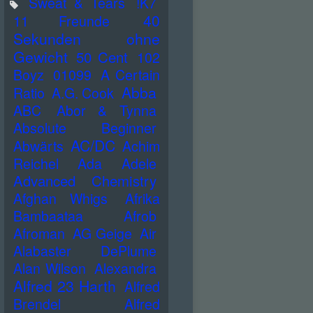
Sweat & Tears
!K7
40
11 Freunde
Sekunden ohne
Gewicht
50 Cent
102
Boyz
01099
A Certain
Abba
Ratio
A.G. Cook
ABC
Abor & Tynna
Absolute Beginner
AC/DC
Abwärts
Achim
Reichel
Ada
Adele
Advanced Chemistry
Afghan Whigs
Afrika
Bambaataa
Afrob
Afroman
AG Geige
Air
Alabaster DePlume
Alan Wilson
Alexandra
Alfred 23 Harth
Alfred
Brendel
Alfred