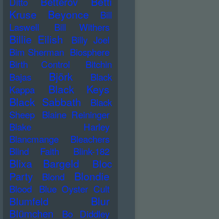
Betti
Betterov
Ditto
Kruse
Beyonce
Bill
Laswell
Bill Withers
Billie Eilish
Billy Joel
Bim Sherman
Biosphere
Birth Control
Bitchin
Björk
Bajas
Black
Black Keys
Kappa
Black Sabbath
Black
Sheep
Blaine Reininger
Blake Harley
Blancmange
Bleachers
Blind Faith
Blink-182
Blixa Bargeld
Bloc
Blondie
Party
Blond
Blood
Blue Oyster Cult
Blur
Blumfeld
Blümchen
Bo Diddley