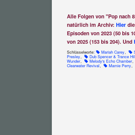
Alle Folgen von "Pop nach 8
natürlich im Archiv:
Hier
die
Episoden von 2023 (50 bis 1
von 2025 (153 bis 204). Und
Schlüsselworte:
Mariah Carey
,
Presley
,
Dub Spencer & Trance Hil
Wunder
,
Melody's Echo Chamber
,
Clearwater Revival
,
Mamie Perry
,