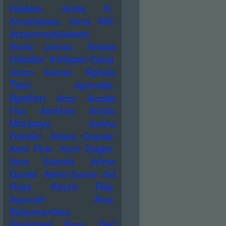
Peebles
AnNa R.
Annahstasia
Anne Will
Annenmaykantereit
Annie Lennox
Anreas
Gabalier
Antilopen Gang
Aphex
Anton Karras
Twin
Aphrodite
Apsilon
Arca
Arcade
Archive
Arctic
Fire
Monkeys
Aretha
Franklin
Ariana Grande
Ariel Pink
Arnd Zeigler
Arno Schmitt
Arthur
Gunter
Astrid Sonne
Axl
Azure Ray
Rose
Azymuth
Ätna
Babyshambles
Backstreet Boys
Bad