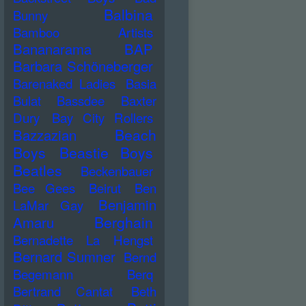
Balbina
Bunny
Bamboo Artists
Bananarama
BAP
Barbara Schöneberger
Barenaked Ladies
Basia
Bulat
Bassdee
Baxter
Dury
Bay City Rollers
Beach
Bazzazian
Boys
Beastie Boys
Beatles
Beckenbauer
Bee Gees
Beirut
Ben
Benjamin
LaMar Gay
Berghain
Amaru
Bernadette La Hengst
Bernard Sumner
Bernd
Begemann
Berq
Bertrand Cantat
Beth