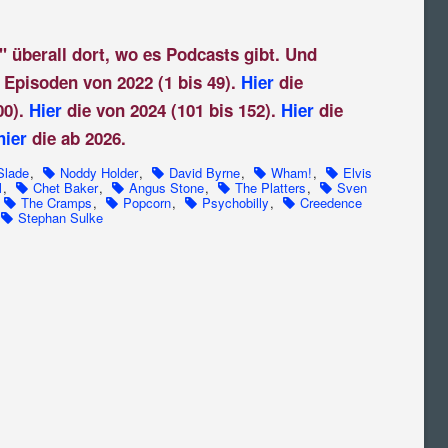
" überall dort, wo es Podcasts gibt. Und
 Episoden von 2022 (1 bis 49).
Hier
die
00).
Hier
die von 2024 (101 bis 152).
Hier
die
hier
die ab 2026.
Slade
,
Noddy Holder
,
David Byrne
,
Wham!
,
Elvis
l
,
Chet Baker
,
Angus Stone
,
The Platters
,
Sven
The Cramps
,
Popcorn
,
Psychobilly
,
Creedence
Stephan Sulke