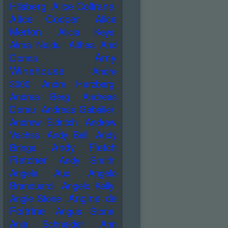
Hilsberg
Alice Coltrane
Alice Cooper
Alice
Merton
Alicia Keys
Alma Naidu
Althea And
Amy
Donna
Winehouse
Andre
3000
Andre Herzberg
Andrea Berg
Andreas
Dorau
Andreas Gabalier
Andrew Eldritch
Andrew
Vachss
Andy Bell
Andy
Andy Fletch
Brings
Fletcher
Andy Smith
Angela Aux
Angelo
Branduardi
Angelo Kelly
Angine de
Angie Stone
Poitrine
Angus Stone
Anja Schneider
Ann