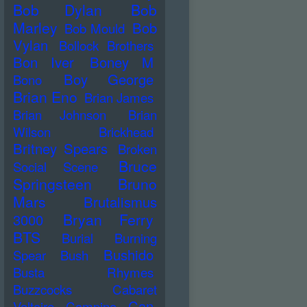
Bob Dylan
Bob
Marley
Bob
Bob Mould
Vylan
Bollock Brothers
Bon Iver
Boney M
Boy George
Bono
Brian Eno
Brian James
Brian Johnson
Brian
Wilson
Brickhead
Britney Spears
Broken
Bruce
Social Scene
Springsteen
Bruno
Mars
Brutalismus
Bryan Ferry
3000
BTS
Burial
Burning
Bushido
Spear
Bush
Busta Rhymes
Buzzcocks
Cabaret
Can
Voltaire
Campino