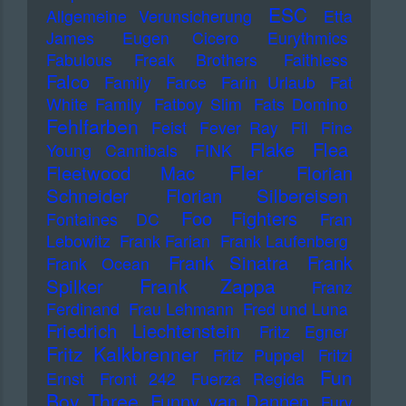
ESC
Allgemeine Verunsicherung
Etta
James
Eugen Cicero
Eurythmics
Fabulous Freak Brothers
Faithless
Falco
Family
Farce
Farin Urlaub
Fat
White Family
Fatboy Slim
Fats Domino
Fehlfarben
Feist
Fever Ray
Fil
Fine
Flake
Flea
Young Cannibals
FINK
Fler
Fleetwood Mac
Florian
Schneider
Florian Silbereisen
Foo Fighters
Fontaines DC
Fran
Lebowitz
Frank Farian
Frank Laufenberg
Frank Sinatra
Frank
Frank Ocean
Frank Zappa
Spilker
Franz
Ferdinand
Frau Lehmann
Fred und Luna
Friedrich Liechtenstein
Fritz Egner
Fritz Kalkbrenner
Fritz Puppel
Fritzi
Fun
Ernst
Front 242
Fuerza Regida
Boy Three
Funny van Dannen
Fury