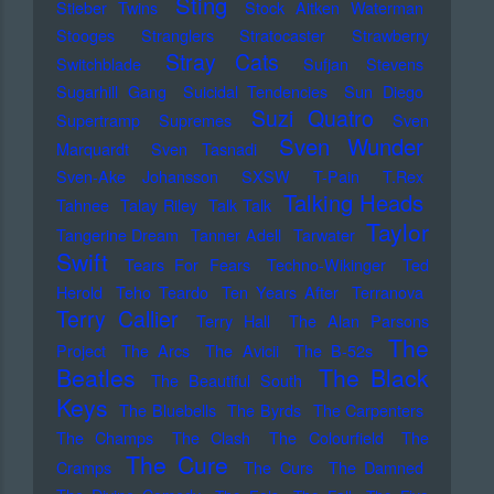
Sting
Stieber Twins
Stock Aitken Waterman
Stooges
Stranglers
Stratocaster
Strawberry
Stray Cats
Switchblade
Sufjan Stevens
Sugarhill Gang
Suicidal Tendencies
Sun Diego
Suzi Quatro
Supertramp
Supremes
Sven
Sven Wunder
Marquardt
Sven Tasnadi
Sven-Ake Johansson
SXSW
T-Pain
T.Rex
Talking Heads
Tahnee
Talay Riley
Talk Talk
Taylor
Tangerine Dream
Tanner Adell
Tarwater
Swift
Tears For Fears
Techno-Wikinger
Ted
Herold
Teho Teardo
Ten Years After
Terranova
Terry Callier
Terry Hall
The Alan Parsons
The
Project
The Arcs
The Avicii
The B-52s
Beatles
The Black
The Beautiful South
Keys
The Bluebells
The Byrds
The Carpenters
The Champs
The Clash
The Colourfield
The
The Cure
Cramps
The Curs
The Damned