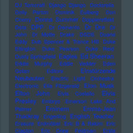
DJ Tomcraft
Django Django
Doctorella
Dolly Parton
Dominik Eulberg
Don
Donna Summer
Cherry
Dopplereffekt
Dr Dre
DPP
Dota
Dr Demento
Dr
John
Dr Motte
Drake
DSDS
Duane
Eddy
Dub Spencer & Trance Hill
Duke
Ellington
Duke Pearson
Duke Reid
Ed Sheeran
Eagles
Dusty Springfield
Eddie Murphy
Eddie Vedder
Eden
Einstürzende
Golan
Editors
Neubauten
Electric Light Orchestra
Elon Musk
Electronic
Ella Fitzgerald
Elton John
Elvis
Elvis Costello
Presley
Embryo
Emerson Lake And
Eminem
Emma-Jean
Palmer
Thackray
English Teacher
Engerling
Erasure
Erdmöbel
Eric B & Rakim
Eric
Clapton
Eric Drew Feldman
Erste