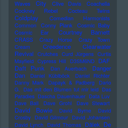
City
Waves
Clive Davis
Coachella
Cockney Rebel
Cocteau Twins
Coldplay
Comedian Harmonists
Common
Conny Plank
Cosmic Baby
Courtney Barnett
Cosmic Ear
CRASS
Crazy Horse
Crazy Town
Creedence Clearwater
Cream
Revival
Crutches
Curd Jürgens
Curtis
DAF
Mayfield
Cypress Hill
D3SM6ND
Daft Punk
Danger
Dan Auerbach
Dan
Daniel Küblböck
Daniel Richter
Danny Mark
Dapayk & Padberg
Dario
G.
Das mit den Blumen tut mir leid
Das
Paradies
Dascha Dauenhauer
Data Luv
Dave Ball
Dave Grohl
Dave Stewart
David Bowie
David Byrne
David
Crosby
David Gilmour
David Johansen
De
Dälek
David Lynch
David Thomas