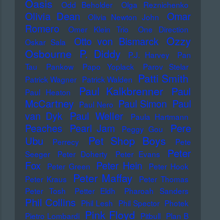
Oasis
Odd Beholder
Olga Reznichenko
Olivia Dean
Omar
Olivia Newton John
Romero
Omer Klein Trio
One Direction
Ozzy
Otto von Bismarck
Oskar Sala
Osbourne
P. Diddy
P.J. Harvey
Pan
Tau
Pankow
Papo Yoplack
Parov Stelar
Patti Smith
Patrick Wagner
Patrick Walden
Paul Kalkbrenner
Paul
Paul Heaton
McCartney
Paul Simon
Paul
Paul Nero
Paul Weller
van Dyk
Paula Hartmann
Pere
Peaches
Pearl Jam
Peggy Gou
Pet Shop Boys
Ubu
Perrecy
Pete
Peter
Seeger
Peter Doherty
Peter Evans
Fox
Peter Hein
Peter Green
Peter Hook
Peter Maffay
Peter Kraus
Peter Thomas
Peter Tosh
Petter Eldh
Pharoah Sanders
Phil Collins
Phil Lesh
Phil Spector
Photek
Pink Floyd
Pietro Lombardi
Pitbull
Plan B