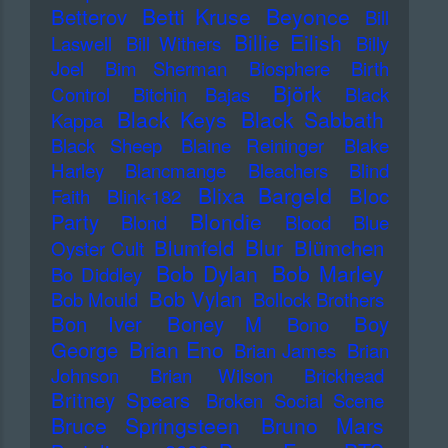
Betti Kruse
Beyonce
Betterov
Bill
Billie Eilish
Laswell
Bill Withers
Billy
Joel
Bim Sherman
Biosphere
Birth
Björk
Control
Bitchin Bajas
Black
Black Keys
Black Sabbath
Kappa
Black Sheep
Blaine Reininger
Blake
Harley
Blancmange
Bleachers
Blind
Blixa Bargeld
Bloc
Faith
Blink-182
Blondie
Party
Blond
Blood
Blue
Blur
Blumfeld
Blümchen
Oyster Cult
Bob Dylan
Bob Marley
Bo Diddley
Bob Vylan
Bob Mould
Bollock Brothers
Bon Iver
Boney M
Boy
Bono
Brian Eno
George
Brian James
Brian
Johnson
Brian Wilson
Brickhead
Britney Spears
Broken Social Scene
Bruce Springsteen
Bruno Mars