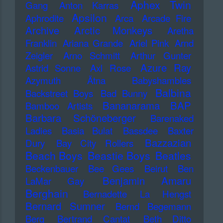
Aphex Twin
Gang
Anton Karras
Apsilon
Aphrodite
Arca
Arcade Fire
Archive
Arctic Monkeys
Aretha
Franklin
Ariana Grande
Ariel Pink
Arnd
Zeigler
Arno Schmitt
Arthur Gunter
Azure Ray
Astrid Sonne
Axl Rose
Azymuth
Ätna
Babyshambles
Balbina
Backstreet Boys
Bad Bunny
Bananarama
BAP
Bamboo Artists
Barbara Schöneberger
Barenaked
Ladies
Basia Bulat
Bassdee
Baxter
Bazzazian
Dury
Bay City Rollers
Beach Boys
Beastie Boys
Beatles
Beckenbauer
Bee Gees
Beirut
Ben
Benjamin Amaru
LaMar Gay
Berghain
Bernadette La Hengst
Bernard Sumner
Bernd Begemann
Berq
Bertrand Cantat
Beth Ditto