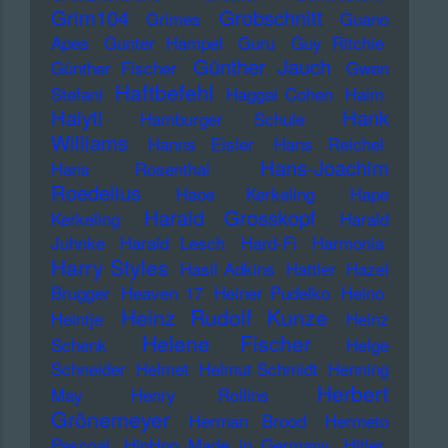
Grim104
Grobschnitt
Grimes
Guano
Apes
Gunter Hampel
Guru
Guy Ritchie
Günther Jauch
Günther Fischer
Gwen
Haftbefehl
Stefani
Haggai Cohen
Haim
Haiyti
Hank
Hamburger Schule
Williams
Hanns Eisler
Hans Reichel
Hans-Joachim
Hans Rosenthal
Roedelius
Haoe Kerkeling
Hape
Harald Grosskopf
Kerkeling
Harald
Juhnke
Harald Lesch
Hard-Fi
Harmonia
Harry Styles
Hasil Adkins
Hattler
Hazel
Brugger
Heaven 17
Heiner Pudelko
Heino
Heinz Rudolf Kunze
Heintje
Heinz
Helene Fischer
Schenk
Helge
Schneider
Helmet
Helmut Schmidt
Henning
Herbert
May
Henry Rollins
Grönemeyer
Herman Brood
Hermeto
Pascoal
HipHop Made in Germany
Hitler