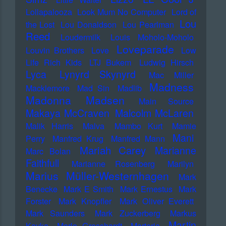
Lollapalooza
Look Mum No Computer
Lord of
Lou
the Lost
Lou Donaldson
Lou Pearlman
Reed
Loudermilk
Louis Moholo-Moholo
Loveparade
Louvin Brothers
Love
Low
Life Rich Kids
LTJ Bukem
Ludwig Hirsch
Lyca
Lynyrd Skynyrd
Mac Miller
Madness
Macklemore
Mad Sin
Madlib
Madonna
Madsen
Main Source
Makaya McCraven
Malcolm McLaren
Malik Harris
Malva
Mambo Kurt
Mamie
Mani
Perry
Manfred Krug
Manfred Mann
Mariah Carey
Marianne
Marc Bolan
Faithfull
Marianne Rosenberg
Marilyn
Marius Müller-Westernhagen
Mark
Benecke
Mark E Smith
Mark Ernestus
Mark
Forster
Mark Knopfler
Mark Oliver Everett
Mark Saunders
Mark Zuckerberg
Markus
Martin
Kavka
Marlo Grosshardt
Marteria