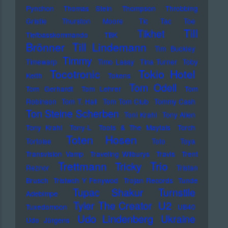
Pynchon
Thomas Stein
Thompson
Throbbing
Gristle
Thurston Moore
Tic Tac Toe
Till
Tikhet
Tiefbasskommando TBK
Brönner
Till Lindemann
Tim Buckley
Timmy
Timewarp
Timo Lassy
Tina Turner
Toby
Tocotronic
Tokio Hotel
Keith
Tokens
Tom Odell
Tom Gerhardt
Tom Lehrer
Tom
Robinson
Tom T. Hall
Tom Tom Club
Tommy Cash
Ton Steine Scherben
Toni Krahl
Tony Allen
Tony Krahl
Tony-L
Toots & The Maytals
Torch
Toten Hosen
Tortoise
Toto
Toya
Transvision Vamp
Traveling Wilburys
Travis
Trent
Trettmann
Trio
Tricky
Reznor
Tristan
Brusch
Tristwch Y Fenywod
Trojan Records
Tunde
Tupac Shakur
Turnstile
Adebimpe
U2
Tyler The Creator
Tuxedomoon
UB40
Udo Lindenberg
Ukraine
Udo Jürgens