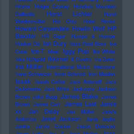
Hitster
Holger Czukay
Honolulu Mountain
Horst Lichter
Daffodils
Horst
Weidenmüller
Hot Chip
Hotel Rimini
Howard Carpendale
Howlin Wolf
HP
Baxxter
HR Giger
Humpe & Humpe
Ian Dury
Hüsker Dü
Ibiza Final Boss
Ice
Iggy Pop
Ice-T
Cube
Ideal
Ike White
Ikkimel
Ikke Hüftgold
Il Civetto
Ina Deter
Ina Müller
International Music
Interzone
Irene Schweizer
Irmin Schmidt
Iron Maiden
Isaak
Isaiah Collier
Jack Antonoff
Jack
DeJohnette
Jack White
Jackmate
Jackson
James Blake
Brown
Jake Bugg
James
James Last
Jamie
Brown
James Carr
xx
Jan Delay
Jan Müller
Jane's
Janet Jackson
Addiction
Janis Joplin
Jantra
Jarvis Cocker
Jason Donovan
Jazz
Jason Lytle
Jay Z
Jaye Muller