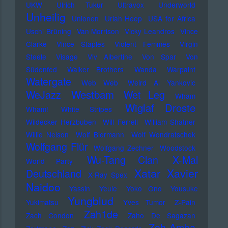
UKW
Ulrich Tukur
Ultravox
Underworld
Unheilig
Unionen
Uriah Heep
USA for Africa
Uschi Brüning
Van Morrison
Vicky Leandros
Vince
Clarke
Vince Staples
Violent Femmes
Virgin
Steele
Visage
Viv Albertine
Von Spar
Von
Südenfed
Walker Brothers
Wanda
Warpaint
Watergate
Web Web
Weird Al Yankovic
Westbam
WeJazz
Wet Leg
Wham
Wiglaf Droste
Wham!
White Stripes
Wildecker Herzbuben
Will Ferrell
William Shatner
Willie Nelson
Wolf Biermann
Wolf Wondratschek
Wolfgang Flür
Wolfgang Zechner
Woodstock
Wu-Tang Clan
X-Mal
World Party
Xatar
Xavier
Deutschland
X-Ray Spex
Naidoo
Yassin
Yeule
Yoko Ono
Yousuke
Yungblud
Yukimatsu
Yves Tumor
Z-Pain
Zah1de
Zach Condon
Zaho De Sagazan
Zoh Amba