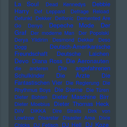
La Soul
Debbie
Dead Kennedys
Harry
Def Leppard
Defrage Reload
Defunkt
Dekker
Delfonic
Demented Are
Depeche Mode
Der
Go
Denyo
Graf
Der moderne Man
Der Popolski
Derya Yildirim
Desmond Dekker
Deso
Deutsch-Amerikanische
Dogg
Freundschaft
Deutsche Laichen
Devo
Die Aeronauten
Diana Ross
Die angefahrenen
die anderen
Die Ärzte
Schulkinder
Die
Fantastischen Vier
Die Regierung
Die
Die Sterne
Rhythmus Boys
Die Türen
Dieter Maschine Birr
Dieter Bohlen
Dieter Thomas Heck
Dieter Moebius
DiIV
DIKKA
Dire Straits
Dirk von
Lowtzow
Disarstar
Disaster Area
Dixie
DJ Koze
DJ Hell
Chicks
DJ Fetisch