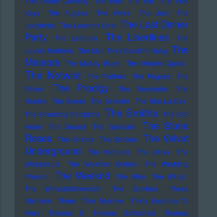
The Divine Comedy
The Eels
The Fall
The Five
Keys
The Fugees
The Hives
The Jam
The
The Last Dinner
Ladybirds
The Lambrini Girls
Party
The Libertines
The Lathums
The
The
Louvin Brothers
The Man They Could'nt Hang
Meteors
The Moody Blues
The Murder Capital
The Notwist
The Platters
The Pogues
The
The Prodigy
Police
The Residents
The
Routes
The Seeds
The Selecter
The Sha La Das
The Smiths
The Smashing Pumpkins
The Soft
The Stone
Moon
The Sound
The Specials
Roses
The Velvet
The Streets
The Strokes
Underground
The Ventures
The Verve
The
Walkabouts
The Weather Station
The Wedding
The Weeknd
Present
The Who
The Wings
The Wirtschaftswunder
The Zombies
Thees
Uhlmann
Them
Thilo Mischke
Thirty Seconds To
Mars
Thomas D
Thomas Gottschalk
Thomas