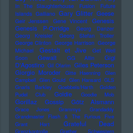
In The Slaughterhouse
Fusion
Future
Gary Glitter
Geese
Islands
Galliano
Genesis
Geir Jenssen
Gene Vincent
Genesis P-Orridge
Georg Danzer
Georg Kreisler
Georg Stefan Troller
George Clinton
George Harrison
George
Gestalt et Jive
Michael
Get Well
Gewalt
Gigi
Soon
GG Allin
D'Agostino
Giles Peterson
Gil Ofarim
Giorgio Moroder
Gitte Haenning
Glen
Campbell
Glen Gould
Glen Hansard
GLS
Gnarls Barkley
Goebbels/Harth
Golden
Goldie
Pudel Club
Goodie Mob
Gorillaz
Gossip
Götz Alsmann
Grace Jones
Grammys
Grandaddy
Grandmaster Flash & The Furious Five
Grateful Dead
Grant Hart
Grenzkontrolle
Grether Schwestern