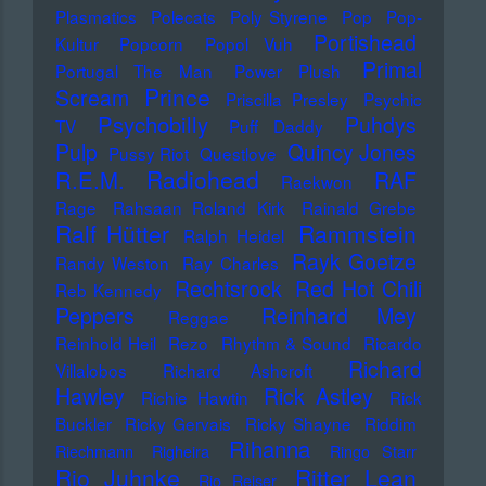
Plasmatics
Polecats
Poly Styrene
Pop
Pop-
Portishead
Kultur
Popcorn
Popol Vuh
Primal
Portugal The Man
Power Plush
Prince
Scream
Priscilla Presley
Psychic
Psychobilly
Puhdys
TV
Puff Daddy
Pulp
Quincy Jones
Pussy Riot
Questlove
Radiohead
R.E.M.
RAF
Raekwon
Rage
Rahsaan Roland Kirk
Rainald Grebe
Ralf Hütter
Rammstein
Ralph Heidel
Rayk Goetze
Randy Weston
Ray Charles
Rechtsrock
Red Hot Chili
Reb Kennedy
Peppers
Reinhard Mey
Reggae
Reinhold Heil
Rezo
Rhythm & Sound
Ricardo
Richard
Villalobos
Richard Ashcroft
Hawley
Rick Astley
Richie Hawtin
Rick
Buckler
Ricky Gervais
Ricky Shayne
Riddim
Rihanna
Riechmann
Righeira
Ringo Starr
Rio Juhnke
Ritter Lean
Rio Reiser