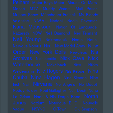
Pelham
Motor Boys Motor
Mouse On Mars
Mozart
MTV
Muddy Waters
Muff Potter
Muppet Show
Münchener Freiheit
My Bloody
Valentine
N.W.A.
Naddel
Nadin Deventer
Nana Mouskouri
Nation Of Language
Nazareth
NDW
Neil Diamond
Neil Tennant
Neil Young
Nekromantix
Nemo
Nena
New
Nervous Norvus
Neu!
New Model Army
Order
New York Dolls
Nia
Newcleus
Nick
Archives
Nick Cave
Nichtseattle
Waterhouse
Nickelback
Nico
Nikko
Nile Rogers
Nina
Weidemann
Nils Keppel
Nina Hagen
Chuba
Nina Simone
Nine
Nirvana
Inch Nail
No Angels
No Doubt
Noddy Holder
Noel Gallagher
Noir Désir
Nono
Norah
La Grinta
Noori & His Dorpa Band
Jones
Notdurft
Notorious B.I.G.
Nouvelle
Vague
NSYNC
O-Town
O.J.Simpson