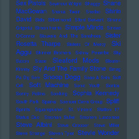
Sex Pistols
Shane
Seymour Wright
Shaggy
MacGowan
Shirin
Shania Twain
Shellac
David
Sido
Silbermond
Silent Servant
Simina
Simple Minds
Grigoriu
Simon Harris
Sinead
Sister
O'Connor
Siouxsie And The Banshees
Ski
Rosetta Tharpe
Sisters Of Mercy
Aggu
Skinner Brothers
Skinny Pelembe
Sky
Sleaford Mods
Saxon
Slade
Sleater-
Sly And The Family Stone
Kinney
Smag
Snoop Dogg
Pa Dig Selv
Soap & Skin
Soft
Soft Machine
Cell
Sonic Youth
Sonics
Sophia Kennedy
Sonny Rollins
Soolking
Spliff
South Park
Sparks
Spencer Davis Group
Sprints
Squarepusher
St. Vincent
Station 17
Status Quo
Stephan Sulke
Stephen Luscombe
Steve Albini
Steve Cropper
Steve Miller
Stevie Wonder
Steve Strange
Steven Tyler