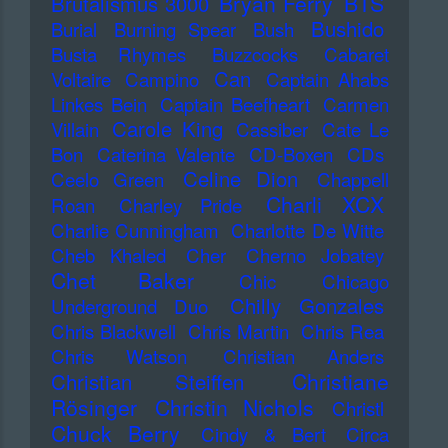
Bryan Ferry
BTS
Brutalismus 3000
Bushido
Burial
Burning Spear
Bush
Busta Rhymes
Buzzcocks
Cabaret
Can
Voltaire
Campino
Captain Ahabs
Linkes Bein
Captain Beefheart
Carmen
Carole King
Villain
Cassiber
Cate Le
Bon
Caterina Valente
CD-Boxen
CDs
Celine Dion
Ceelo Green
Chappell
Charli XCX
Roan
Charley Pride
Charlie Cunningham
Charlotte De Witte
Cheb Khaled
Cher
Cherno Jobatey
Chet Baker
Chic
Chicago
Chilly Gonzales
Underground Duo
Chris Blackwell
Chris Martin
Chris Rea
Chris Watson
Christian Anders
Christiane
Christian Steiffen
Rösinger
Christin Nichols
Christl
Chuck Berry
Cindy & Bert
Circa