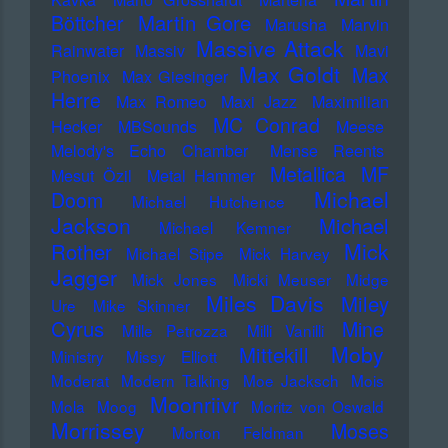
Martin Gore
Böttcher
Marusha
Marvin
Massive Attack
Rainwater
Massiv
Mavi
Max Goldt
Max
Phoenix
Max Giesinger
Herre
Max Romeo
Maxi Jazz
Maximilian
MC Conrad
Hecker
MBSounds
Meese
Melody's Echo Chamber
Mense Reents
Metallica
MF
Mesut Özil
Metal Hammer
Michael
Doom
Michael Hutchence
Jackson
Michael
Michael Kemner
Mick
Rother
Michael Stipe
Mick Harvey
Jagger
Mick Jones
Micki Meuser
Midge
Miles Davis
Miley
Ure
Mike Skinner
Cyrus
Mine
Mille Petrozza
Milli Vanilli
Moby
Mittekill
Ministry
Missy Elliott
Moderat
Modern Talking
Moe Jacksch
Mois
Moonriivr
Mola
Moog
Moritz von Oswald
Morrissey
Moses
Morton Feldman