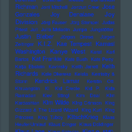
Richman
Jose
Joni Mitchell
Jonzun Crew
Joy
Gonzales
Joy Denalane
Division
Jörg Fauser
Jörg Stempel
Judas
Priest
Juli
Julia Meladin
Jumpa
Jungstötter
Justin Bieber
Jürgen Drews
Jürgen
K.I.Z.
Kae Tempest
Kamasi
Zeltinger
Kanye West
Washington
Karat
Karl
Kat Frankie
Bartos
Kate Bush
Kate Perry
Keith
Katja Ebstein
Kavinsky
Keith Jarrett
Richards
Kele Okereke
Kelela
Kemistry &
Kendrick Lamar
Storm
Kerstin Ott
Khruangbin
KI
KId Creole
KId P.
KIda
Ramadan
KIev Stingl
KIm Deal
KIm
KIm Wilde
Kardashian
KIng Crimson
KIng
Gizzard & The Lizard Wizard
KIng Kurt
KIng
KItschKrieg
Princess
KIng Tubby
Klaas
Heufer-Umlauf
Klaus Dinger
Klaus Doldinger
Klez.e
Klaus Lage
Klaus Schulze
KMD