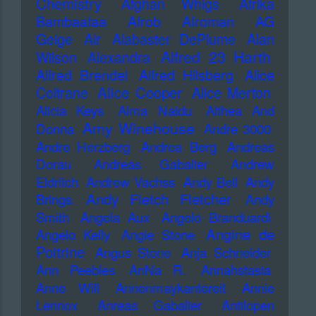
Chemistry
Afghan Whigs
Afrika
Bambaataa
Afrob
Afroman
AG
Geige
Air
Alabaster DePlume
Alan
Alfred 23 Harth
Wilson
Alexandra
Alfred Brendel
Alfred Hilsberg
Alice
Alice Cooper
Coltrane
Alice Merton
Alicia Keys
Alma Naidu
Althea And
Amy Winehouse
Donna
Andre 3000
Andre Herzberg
Andrea Berg
Andreas
Dorau
Andreas Gabalier
Andrew
Eldritch
Andrew Vachss
Andy Bell
Andy
Andy Fletch Fletcher
Brings
Andy
Smith
Angela Aux
Angelo Branduardi
Angine de
Angelo Kelly
Angie Stone
Poitrine
Angus Stone
Anja Schneider
Ann Peebles
AnNa R.
Annahstasia
Anne Will
Annenmaykantereit
Annie
Lennox
Anreas Gabalier
Antilopen