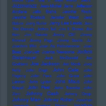
Jazzmatazz
Jean-Michel Jarre
Jefferson
Airplane
Jello Biafra
Jennifer Finch
Jennifer Rostock
Jennifer Weist
Jens
Jerry Lee Lewis
Balzer
Jerry Butler
Jeru
The Damaja
Jethro Tull
Jim E Brown
Jim
Kerr
Jim Rakete
Jimmy Cliff
Jimmy
Kimmel
Jimmy Page
Jimmy Savile
JJ
Joachim Witt
Joan As Policewoman
Joan
Jochen
Baez
JoanJett
Joanna Newsome
Distelmayer
Jock McDonald
Joe
Joe Jackson
Goddard
Joe Meek
Joey
John Cale
Kelly
John Cage
John
Fogerty
John Foxx
John Grant
John
John Maus
Lennon
John Lydon
John
John Peel
Mayall
John Travolta
John
Johnny Cash
Zorn
Johnny Depp
Johnny Marr
Johnny Rotten
Jonathan
Jonathan
Jeremiah
Jonathan Meese