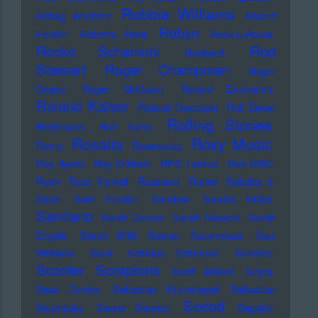
Robbie Williams
Robag Wruhme
Robert
Robyn
Forster
Roberta Flack
Rock-o-Rama
Rod
Rocko Schamoni
Rockwell
Stewart
Roger Champman
Roger
Cicero
Roger McGuinn
Roland Emmerich
Roland Kaiser
Roland Owsnitzki
Rolf Dieter
Rolling Stones
Brinkmann
Rolf Kühn
Rosalia
Roxy Music
Romy
Rosenstolz
Roy Ayers
Roy Orbison
RPS Lanrue
Run-DMC
Rush
Russ Kunkel
Russland
Rutles
Sababa 5
Sade
Sam Fender
Sandow
Sandra Hüller
Santiano
Sarah Connor
Sarah Davachi
Sarah
Engels
Sarah Wild
Sasha
Saturndaze
Saul
Williams
Sault
Schnipo Schranke
Schürze
Scorpions
Scooter
Scott Walker
Scycs
Sean Combs
Sebastian Krumbiegel
Sebastian
Seeed
Studnitzky
Secret Secrets
Sepalot