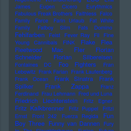
James
Eugen Cicero
Eurythmics
Fabulous Freak Brothers
Faithless
Falco
Family
Farce
Farin Urlaub
Fat White
Family
Fatboy Slim
Fats Domino
Fehlfarben
Feist
Fever Ray
Fil
Fine
Flake
Flea
Young Cannibals
FINK
Fler
Fleetwood Mac
Florian
Schneider
Florian Silbereisen
Foo Fighters
Fontaines DC
Fran
Lebowitz
Frank Farian
Frank Laufenberg
Frank Sinatra
Frank
Frank Ocean
Frank Zappa
Spilker
Franz
Ferdinand
Frau Lehmann
Fred und Luna
Friedrich Liechtenstein
Fritz Egner
Fritz Kalkbrenner
Fritz Puppel
Fritzi
Fun
Ernst
Front 242
Fuerza Regida
Boy Three
Funny van Dannen
Fury
In The Slaughterhouse
Fusion
Future