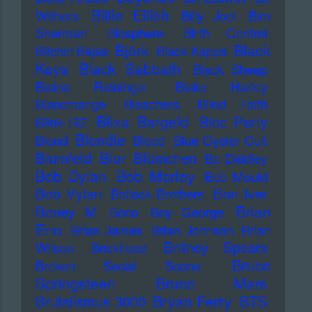
Billie Eilish
Withers
Billy Joel
Bim
Sherman
Biosphere
Birth Control
Björk
Black
Bitchin Bajas
Black Kappa
Keys
Black Sabbath
Black Sheep
Blaine Reininger
Blake Harley
Blancmange
Bleachers
Blind Faith
Blixa Bargeld
Bloc Party
Blink-182
Blondie
Blond
Blood
Blue Oyster Cult
Blur
Blumfeld
Blümchen
Bo Diddley
Bob Dylan
Bob Marley
Bob Mould
Bob Vylan
Bon Iver
Bollock Brothers
Brian
Boney M
Bono
Boy George
Eno
Brian James
Brian Johnson
Brian
Britney Spears
Wilson
Brickhead
Bruce
Broken Social Scene
Springsteen
Bruno Mars
Bryan Ferry
BTS
Brutalismus 3000