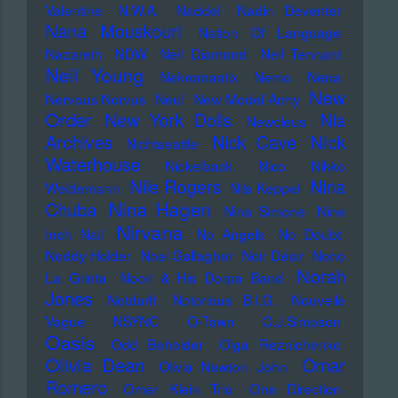
Valentine
N.W.A.
Naddel
Nadin Deventer
Nana Mouskouri
Nation Of Language
Nazareth
NDW
Neil Diamond
Neil Tennant
Neil Young
Nekromantix
Nemo
Nena
New
Nervous Norvus
Neu!
New Model Army
Order
New York Dolls
Nia
Newcleus
Nick
Archives
Nick Cave
Nichtseattle
Waterhouse
Nickelback
Nico
Nikko
Nile Rogers
Nina
Weidemann
Nils Keppel
Nina Hagen
Chuba
Nina Simone
Nine
Nirvana
Inch Nail
No Angels
No Doubt
Noddy Holder
Noel Gallagher
Noir Désir
Nono
Norah
La Grinta
Noori & His Dorpa Band
Jones
Notdurft
Notorious B.I.G.
Nouvelle
Vague
NSYNC
O-Town
O.J.Simpson
Oasis
Odd Beholder
Olga Reznichenko
Olivia Dean
Omar
Olivia Newton John
Romero
Omer Klein Trio
One Direction