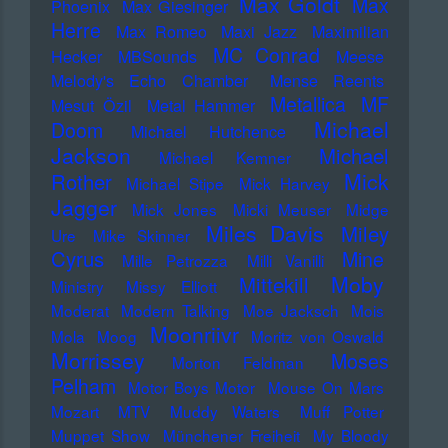
Max Goldt
Max
Phoenix
Max Giesinger
Herre
Max Romeo
Maxi Jazz
Maximilian
MC Conrad
Hecker
MBSounds
Meese
Melody's Echo Chamber
Mense Reents
Metallica
MF
Mesut Özil
Metal Hammer
Michael
Doom
Michael Hutchence
Jackson
Michael
Michael Kemner
Mick
Rother
Michael Stipe
Mick Harvey
Jagger
Mick Jones
Micki Meuser
Midge
Miles Davis
Miley
Ure
Mike Skinner
Cyrus
Mine
Mille Petrozza
Milli Vanilli
Moby
Mittekill
Ministry
Missy Elliott
Moderat
Modern Talking
Moe Jacksch
Mois
Moonriivr
Mola
Moog
Moritz von Oswald
Morrissey
Moses
Morton Feldman
Pelham
Motor Boys Motor
Mouse On Mars
Mozart
MTV
Muddy Waters
Muff Potter
Muppet Show
Münchener Freiheit
My Bloody