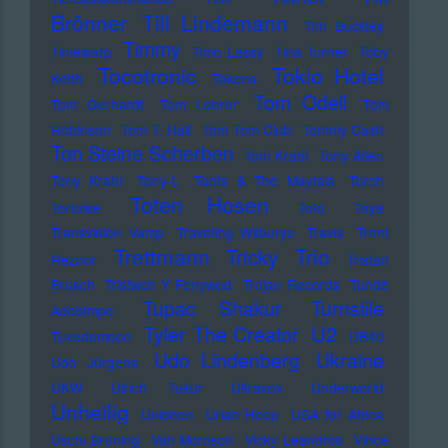
Brönner
Till Lindemann
Tim Buckley
Timmy
Timewarp
Timo Lassy
Tina Turner
Toby
Tocotronic
Tokio Hotel
Keith
Tokens
Tom Odell
Tom Gerhardt
Tom Lehrer
Tom
Robinson
Tom T. Hall
Tom Tom Club
Tommy Cash
Ton Steine Scherben
Toni Krahl
Tony Allen
Tony Krahl
Tony-L
Toots & The Maytals
Torch
Toten Hosen
Tortoise
Toto
Toya
Transvision Vamp
Traveling Wilburys
Travis
Trent
Trettmann
Trio
Tricky
Reznor
Tristan
Brusch
Tristwch Y Fenywod
Trojan Records
Tunde
Tupac Shakur
Turnstile
Adebimpe
U2
Tyler The Creator
Tuxedomoon
UB40
Udo Lindenberg
Ukraine
Udo Jürgens
UKW
Ulrich Tukur
Ultravox
Underworld
Unheilig
Unionen
Uriah Heep
USA for Africa
Uschi Brüning
Van Morrison
Vicky Leandros
Vince