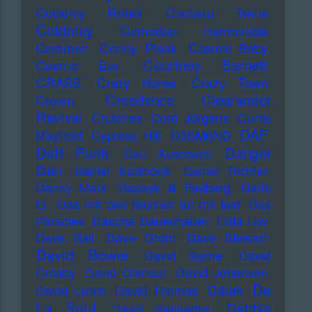
Cockney Rebel
Cocteau Twins
Coldplay
Comedian Harmonists
Common
Conny Plank
Cosmic Baby
Courtney Barnett
Cosmic Ear
CRASS
Crazy Horse
Crazy Town
Creedence Clearwater
Cream
Revival
Crutches
Curd Jürgens
Curtis
DAF
Mayfield
Cypress Hill
D3SM6ND
Daft Punk
Danger
Dan Auerbach
Dan
Daniel Küblböck
Daniel Richter
Danny Mark
Dapayk & Padberg
Dario
G.
Das mit den Blumen tut mir leid
Das
Paradies
Dascha Dauenhauer
Data Luv
Dave Ball
Dave Grohl
Dave Stewart
David Bowie
David Byrne
David
Crosby
David Gilmour
David Johansen
De
Dälek
David Lynch
David Thomas
La Soul
Debbie
Dead Kennedys