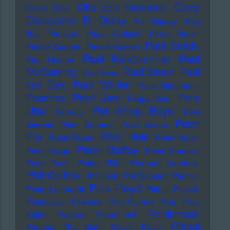
Ozzy
Otto von Bismarck
Oskar Sala
Osbourne
P. Diddy
P.J. Harvey
Pan
Tau
Pankow
Papo Yoplack
Parov Stelar
Patti Smith
Patrick Wagner
Patrick Walden
Paul Kalkbrenner
Paul
Paul Heaton
McCartney
Paul Simon
Paul
Paul Nero
Paul Weller
van Dyk
Paula Hartmann
Pere
Peaches
Pearl Jam
Peggy Gou
Pet Shop Boys
Ubu
Perrecy
Pete
Peter
Seeger
Peter Doherty
Peter Evans
Fox
Peter Hein
Peter Green
Peter Hook
Peter Maffay
Peter Kraus
Peter Thomas
Peter Tosh
Petter Eldh
Pharoah Sanders
Phil Collins
Phil Lesh
Phil Spector
Photek
Pink Floyd
Pietro Lombardi
Pitbull
Plan B
Plasmatics
Polecats
Poly Styrene
Pop
Pop-
Portishead
Kultur
Popcorn
Popol Vuh
Primal
Portugal The Man
Power Plush