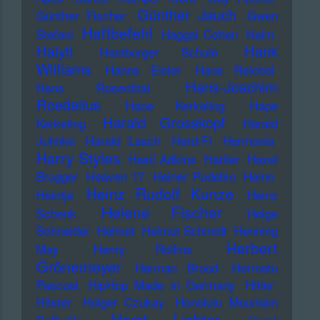
Günther Jauch
Günther Fischer
Gwen
Haftbefehl
Stefani
Haggai Cohen
Haim
Haiyti
Hank
Hamburger Schule
Williams
Hanns Eisler
Hans Reichel
Hans-Joachim
Hans Rosenthal
Roedelius
Haoe Kerkeling
Hape
Harald Grosskopf
Kerkeling
Harald
Juhnke
Harald Lesch
Hard-Fi
Harmonia
Harry Styles
Hasil Adkins
Hattler
Hazel
Brugger
Heaven 17
Heiner Pudelko
Heino
Heinz Rudolf Kunze
Heintje
Heinz
Helene Fischer
Schenk
Helge
Schneider
Helmet
Helmut Schmidt
Henning
Herbert
May
Henry Rollins
Grönemeyer
Herman Brood
Hermeto
Pascoal
HipHop Made in Germany
Hitler
Hitster
Holger Czukay
Honolulu Mountain
Horst Lichter