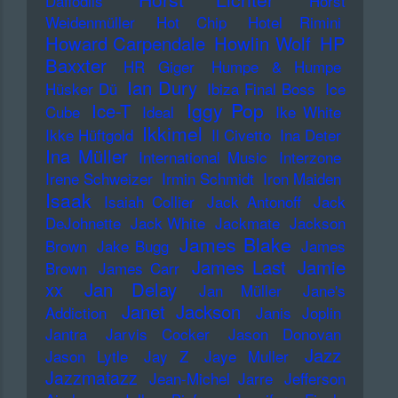
Daffodils
Horst
Weidenmüller
Hot Chip
Hotel Rimini
Howard Carpendale
Howlin Wolf
HP
Baxxter
HR Giger
Humpe & Humpe
Ian Dury
Hüsker Dü
Ibiza Final Boss
Ice
Iggy Pop
Ice-T
Cube
Ideal
Ike White
Ikkimel
Ikke Hüftgold
Il Civetto
Ina Deter
Ina Müller
International Music
Interzone
Irene Schweizer
Irmin Schmidt
Iron Maiden
Isaak
Isaiah Collier
Jack Antonoff
Jack
DeJohnette
Jack White
Jackmate
Jackson
James Blake
Brown
Jake Bugg
James
James Last
Jamie
Brown
James Carr
xx
Jan Delay
Jan Müller
Jane's
Janet Jackson
Addiction
Janis Joplin
Jantra
Jarvis Cocker
Jason Donovan
Jazz
Jason Lytle
Jay Z
Jaye Muller
Jazzmatazz
Jean-Michel Jarre
Jefferson