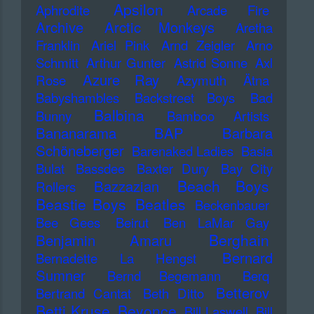
Apsilon
Aphrodite
Arcade Fire
Archive
Arctic Monkeys
Aretha
Franklin
Ariel Pink
Arnd Zeigler
Arno
Schmitt
Arthur Gunter
Astrid Sonne
Axl
Azure Ray
Rose
Azymuth
Ätna
Babyshambles
Backstreet Boys
Bad
Balbina
Bunny
Bamboo Artists
Bananarama
BAP
Barbara
Schöneberger
Barenaked Ladies
Basia
Bulat
Bassdee
Baxter Dury
Bay City
Beach Boys
Bazzazian
Rollers
Beastie Boys
Beatles
Beckenbauer
Bee Gees
Beirut
Ben LaMar Gay
Berghain
Benjamin Amaru
Bernard
Bernadette La Hengst
Sumner
Bernd Begemann
Berq
Betterov
Bertrand Cantat
Beth Ditto
Betti Kruse
Beyonce
Bill Laswell
Bill