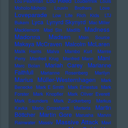
Lou Reed
Lou Pearlman
Loudermilk
Louis
Moholo-Moholo
Louvin Brothers
Love
Loveparade
Low Life Rich Kids
LTJ
Lyca
Lynyrd Skynyrd
Bukem
Mac Miller
Madness
Macklemore
Mad Sin
Madlib
Madonna
Madsen
Main Source
Makaya McCraven
Malcolm McLaren
Malik Harris
Malva
Mambo Kurt
Mamie
Mani
Perry
Manfred Krug
Manfred Mann
Mariah Carey
Marianne
Marc Bolan
Faithfull
Marianne Rosenberg
Marilyn
Marius Müller-Westernhagen
Mark
Benecke
Mark E Smith
Mark Ernestus
Mark
Forster
Mark Knopfler
Mark Oliver Everett
Mark Saunders
Mark Zuckerberg
Markus
Martin
Kavka
Marlo Grosshardt
Marteria
Martin Gore
Böttcher
Marusha
Marvin
Massive Attack
Rainwater
Massiv
Mavi