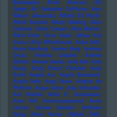
Bambaataa
Afrob
Afroman
AG
Geige
Air
Alabaster DePlume
Alan
Alfred 23 Harth
Wilson
Alexandra
Alfred Brendel
Alfred Hilsberg
Alice
Alice Cooper
Coltrane
Alice Merton
Alicia Keys
Alma Naidu
Althea And
Amy Winehouse
Donna
Andre 3000
Andre Herzberg
Andrea Berg
Andreas
Dorau
Andreas Gabalier
Andrew
Eldritch
Andrew Vachss
Andy Bell
Andy
Andy Fletch Fletcher
Brings
Andy
Smith
Angela Aux
Angelo Branduardi
Angine de
Angelo Kelly
Angie Stone
Poitrine
Angus Stone
Anja Schneider
Ann Peebles
AnNa R.
Annahstasia
Anne Will
Annenmaykantereit
Annie
Lennox
Anreas Gabalier
Antilopen
Aphex Twin
Gang
Anton Karras