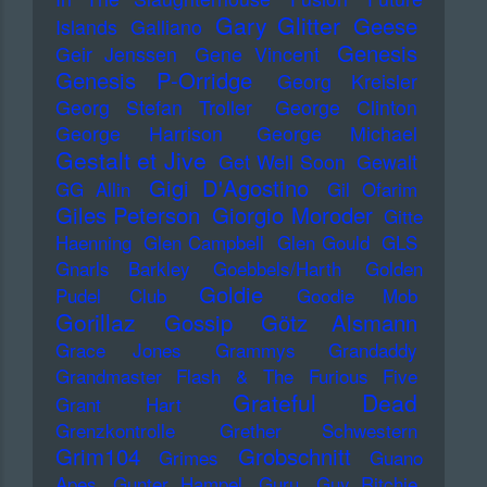
Gary Glitter
Geese
Islands
Galliano
Genesis
Geir Jenssen
Gene Vincent
Genesis P-Orridge
Georg Kreisler
Georg Stefan Troller
George Clinton
George Harrison
George Michael
Gestalt et Jive
Get Well Soon
Gewalt
Gigi D'Agostino
GG Allin
Gil Ofarim
Giles Peterson
Giorgio Moroder
Gitte
Haenning
Glen Campbell
Glen Gould
GLS
Gnarls Barkley
Goebbels/Harth
Golden
Goldie
Pudel Club
Goodie Mob
Gorillaz
Gossip
Götz Alsmann
Grace Jones
Grammys
Grandaddy
Grandmaster Flash & The Furious Five
Grateful Dead
Grant Hart
Grenzkontrolle
Grether Schwestern
Grim104
Grobschnitt
Grimes
Guano
Apes
Gunter Hampel
Guru
Guy Ritchie