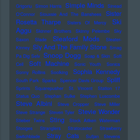
Simple Minds
Grigoriu
Simon Harris
Sinead
Sister
O'Connor
Siouxsie And The Banshees
Ski
Rosetta Tharpe
Sisters Of Mercy
Aggu
Skinner Brothers
Skinny Pelembe
Sky
Sleaford Mods
Saxon
Slade
Sleater-
Sly And The Family Stone
Kinney
Smag
Snoop Dogg
Pa Dig Selv
Soap & Skin
Soft
Soft Machine
Cell
Sonic Youth
Sonics
Sophia Kennedy
Sonny Rollins
Soolking
Spliff
South Park
Sparks
Spencer Davis Group
Sprints
Squarepusher
St. Vincent
Station 17
Status Quo
Stephan Sulke
Stephen Luscombe
Steve Albini
Steve Cropper
Steve Miller
Stevie Wonder
Steve Strange
Steven Tyler
Sting
Stieber Twins
Stock Aitken Waterman
Stooges
Stranglers
Stratocaster
Strawberry
Stray Cats
Switchblade
Sufjan Stevens