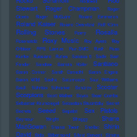
Rod
Rocko Schamoni
Rockwell
Stewart
Roger Champman
Roger
Cicero
Roger McGuinn
Roland Emmerich
Roland Kaiser
Roland Owsnitzki
Rolf Kühn
Rolling Stones
Rosalia
Romy
Roxy Music
Rosenstolz
Roy Ayers
Roy
Orbison
RPS Lanrue
Run-DMC
Rush
Russ
Kunkel
Russland
Rutles
Sababa 5
Sade
Sam
Santiano
Fender
Sandow
Sandra Hüller
Sarah Connor
Sarah Davachi
Sarah Engels
Sarah Wild
Sasha
Saturndaze
Saul Williams
Scooter
Sault
Schnipo Schranke
Schürze
Scorpions
Scott Walker
Scycs
Sean Combs
Sebastian Krumbiegel
Sebastian Studnitzky
Secret
Seeed
Sex Pistols
Secrets
Sepalot
Shane
Seymour Wright
Shaggy
MacGowan
Shirin
Shania Twain
Shellac
David
Sido
Silbermond
Silent Servant
Simina