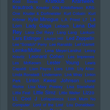
Kraftwerk
Kraftklub
Kool Savas
Krautrock
Kreator
Kris Kristofferson
KRS-
One
Kruder & Dorfmeister
Kurt Cobain
Kurt
Kylie Minogue
La
Krömer
L.A. Priest
L7
Lana Del
Lady Gaga
Lom
Laibach
Rey
Lana Del Reyy
Lang Lang
Lankum
Lars Eidinger
Led Zeppelin
Lauryn Hill
Lee "Scratch" Perry
Lee Ranaldo
Leif Garrett
Lemke/Müller
Lena Meyer-Landrut
Lenny
Leonard Cohen
Kravitz
Les Impremes
Lester Young
Les McKeown
Lewis
Capaldi
Liam Payne
Liars
Lilith
Lily Allen
Linda Ronstadt
Lindemann
Link Wray
Linkin
Linton Kwesi Johnson
Park
Lionel
Richie
Lisa Mary Presley
Lisa Stansfield
Little Simz
Lizzo
Little Feat
Little Walter
LL Cool J
Lollapalooza
Look Mum No
Computer
Lord of the Lost
Lou Donaldson