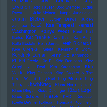
Joy
Gonzales
Joy Denalane
Division
Jörg Fauser
Jörg Stempel
Judas
Priest
Juli
Julia Meladin
Jumpa
Jungstötter
Justin Bieber
Jürgen Drews
Jürgen
K.I.Z.
Kae Tempest
Kamasi
Zeltinger
Kanye West
Washington
Karat
Karl
Kat Frankie
Bartos
Kate Bush
Kate Perry
Keith Richards
Katja Ebstein
Keith Jarrett
Kele Okereke
Kelela
Kemistry & Storm
Kendrick Lamar
Kerstin Ott
Khruangbin
KI
KId Creole
KId P.
KIda Ramadan
KIev
KIm
Stingl
KIm Deal
KIm Kardashian
Wilde
KIng Crimson
KIng Gizzard & The
Lizard Wizard
KIng Kurt
KIng Princess
KIng
KItschKrieg
Tubby
Klaas Heufer-Umlauf
Klaus Lage
Klaus Dinger
Klaus Doldinger
Klez.e
Klaus Schulze
KMD
Kneecap
Koefte DeVille
Kollegah
Kompakt
Kool Herc