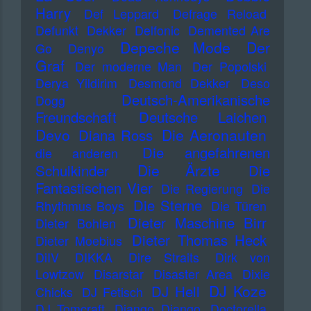
Harry
Def Leppard
Defrage Reload
Defunkt
Dekker
Delfonic
Demented Are
Depeche Mode
Der
Go
Denyo
Graf
Der moderne Man
Der Popolski
Derya Yildirim
Desmond Dekker
Deso
Deutsch-Amerikanische
Dogg
Freundschaft
Deutsche Laichen
Devo
Die Aeronauten
Diana Ross
Die angefahrenen
die anderen
Die Ärzte
Schulkinder
Die
Fantastischen Vier
Die Regierung
Die
Die Sterne
Rhythmus Boys
Die Türen
Dieter Maschine Birr
Dieter Bohlen
Dieter Thomas Heck
Dieter Moebius
DiIV
DIKKA
Dire Straits
Dirk von
Lowtzow
Disarstar
Disaster Area
Dixie
DJ Koze
DJ Hell
Chicks
DJ Fetisch
DJ Tomcraft
Django Django
Doctorella