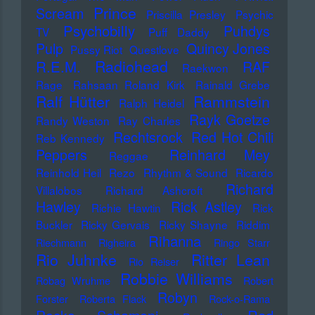
Prince
Scream
Priscilla Presley
Psychic
Psychobilly
Puhdys
TV
Puff Daddy
Pulp
Quincy Jones
Pussy Riot
Questlove
Radiohead
R.E.M.
RAF
Raekwon
Rage
Rahsaan Roland Kirk
Rainald Grebe
Ralf Hütter
Rammstein
Ralph Heidel
Rayk Goetze
Randy Weston
Ray Charles
Rechtsrock
Red Hot Chili
Reb Kennedy
Peppers
Reinhard Mey
Reggae
Reinhold Heil
Rezo
Rhythm & Sound
Ricardo
Richard
Villalobos
Richard Ashcroft
Hawley
Rick Astley
Richie Hawtin
Rick
Buckler
Ricky Gervais
Ricky Shayne
Riddim
Rihanna
Riechmann
Righeira
Ringo Starr
Rio Juhnke
Ritter Lean
Rio Reiser
Robbie Williams
Robag Wruhme
Robert
Robyn
Forster
Roberta Flack
Rock-o-Rama