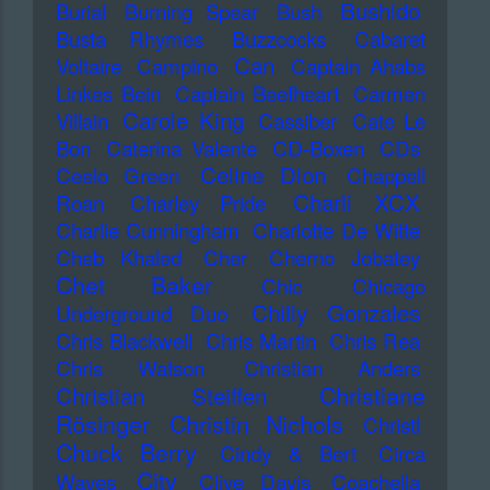
Bushido
Burial
Burning Spear
Bush
Busta Rhymes
Buzzcocks
Cabaret
Can
Voltaire
Campino
Captain Ahabs
Linkes Bein
Captain Beefheart
Carmen
Carole King
Villain
Cassiber
Cate Le
Bon
Caterina Valente
CD-Boxen
CDs
Celine Dion
Ceelo Green
Chappell
Charli XCX
Roan
Charley Pride
Charlie Cunningham
Charlotte De Witte
Cheb Khaled
Cher
Cherno Jobatey
Chet Baker
Chic
Chicago
Chilly Gonzales
Underground Duo
Chris Blackwell
Chris Martin
Chris Rea
Chris Watson
Christian Anders
Christiane
Christian Steiffen
Rösinger
Christin Nichols
Christl
Chuck Berry
Cindy & Bert
Circa
City
Waves
Clive Davis
Coachella