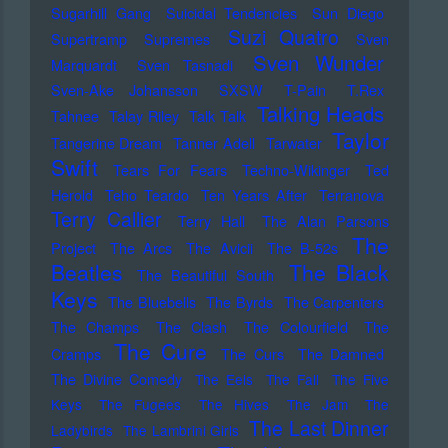
Sugarhill Gang
Suicidal Tendencies
Sun Diego
Suzi Quatro
Supertramp
Supremes
Sven
Sven Wunder
Marquardt
Sven Tasnadi
Sven-Ake Johansson
SXSW
T-Pain
T.Rex
Talking Heads
Tahnee
Talay Riley
Talk Talk
Taylor
Tangerine Dream
Tanner Adell
Tarwater
Swift
Tears For Fears
Techno-Wikinger
Ted
Herold
Teho Teardo
Ten Years After
Terranova
Terry Callier
Terry Hall
The Alan Parsons
The
Project
The Arcs
The Avicii
The B-52s
Beatles
The Black
The Beautiful South
Keys
The Bluebells
The Byrds
The Carpenters
The Champs
The Clash
The Colourfield
The
The Cure
Cramps
The Curs
The Damned
The Divine Comedy
The Eels
The Fall
The Five
Keys
The Fugees
The Hives
The Jam
The
The Last Dinner
Ladybirds
The Lambrini Girls