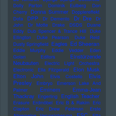
Dolly Parton
Dominik Eulberg
Don
Donna Summer
Cherry
Dopplereffekt
Dr Dre
DPP
Dota
Dr Demento
Dr
John
Dr Motte
Drake
DSDS
Duane
Eddy
Dub Spencer & Trance Hill
Duke
Ellington
Duke Pearson
Duke Reid
Ed Sheeran
Eagles
Dusty Springfield
Eddie Murphy
Eddie Vedder
Eden
Einstürzende
Golan
Editors
Neubauten
Electric Light Orchestra
Elon Musk
Electronic
Ella Fitzgerald
Elton John
Elvis
Elvis Costello
Presley
Embryo
Emerson Lake And
Eminem
Emma-Jean
Palmer
Thackray
English Teacher
Engerling
Erasure
Erdmöbel
Eric B & Rakim
Eric
Clapton
Eric Drew Feldman
Erste
ESC
Allgemeine Verunsicherung
Etta