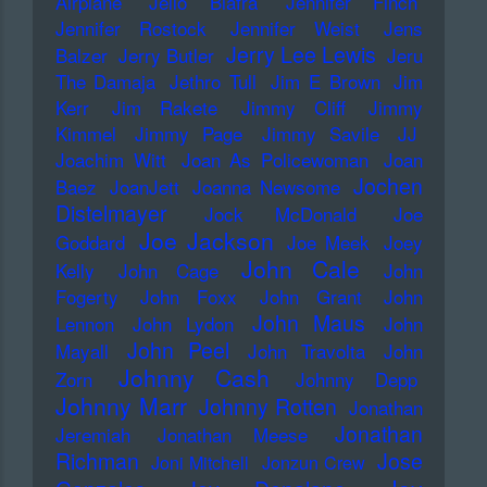
Airplane
Jello Biafra
Jennifer Finch
Jennifer Rostock
Jennifer Weist
Jens
Jerry Lee Lewis
Balzer
Jerry Butler
Jeru
The Damaja
Jethro Tull
Jim E Brown
Jim
Kerr
Jim Rakete
Jimmy Cliff
Jimmy
Kimmel
Jimmy Page
Jimmy Savile
JJ
Joachim Witt
Joan As Policewoman
Joan
Jochen
Baez
JoanJett
Joanna Newsome
Distelmayer
Jock McDonald
Joe
Joe Jackson
Goddard
Joe Meek
Joey
John Cale
Kelly
John Cage
John
Fogerty
John Foxx
John Grant
John
John Maus
Lennon
John Lydon
John
John Peel
Mayall
John Travolta
John
Johnny Cash
Zorn
Johnny Depp
Johnny Marr
Johnny Rotten
Jonathan
Jonathan
Jeremiah
Jonathan Meese
Richman
Jose
Joni Mitchell
Jonzun Crew