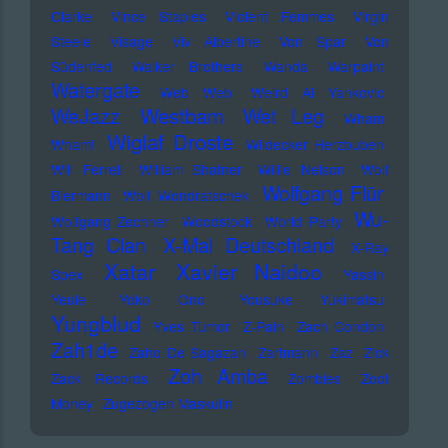
Clarke
Vince Staples
Violent Femmes
Virgin
Steele
Visage
Viv Albertine
Von Spar
Von
Südenfed
Walker Brothers
Wanda
Warpaint
Watergate
Web Web
Weird Al Yankovic
Westbam
WeJazz
Wet Leg
Wham
Wiglaf Droste
Wham!
Wildecker Herzbuben
Will Ferrell
William Shatner
Willie Nelson
Wolf
Wolfgang Flür
Biermann
Wolf Wondratschek
Wu-
Wolfgang Zechner
Woodstock
World Party
Tang Clan
X-Mal Deutschland
X-Ray
Xatar
Xavier Naidoo
Spex
Yassin
Yeule
Yoko Ono
Yousuke Yukimatsu
Yungblud
Yves Tumor
Z-Pain
Zach Condon
Zah1de
Zaho De Sagazan
Zartmann
Zaz
Zick
Zoh Amba
Zack Records
Zombies
Zoot
Money
Zugezogen Maskulin