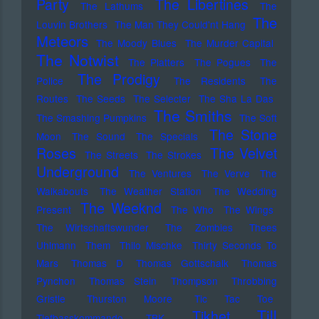
Party
The Libertines
The Lathums
The
The
Louvin Brothers
The Man They Could'nt Hang
Meteors
The Moody Blues
The Murder Capital
The Notwist
The Platters
The Pogues
The
The Prodigy
Police
The Residents
The
Routes
The Seeds
The Selecter
The Sha La Das
The Smiths
The Smashing Pumpkins
The Soft
The Stone
Moon
The Sound
The Specials
Roses
The Velvet
The Streets
The Strokes
Underground
The Ventures
The Verve
The
Walkabouts
The Weather Station
The Wedding
The Weeknd
Present
The Who
The Wings
The Wirtschaftswunder
The Zombies
Thees
Uhlmann
Them
Thilo Mischke
Thirty Seconds To
Mars
Thomas D
Thomas Gottschalk
Thomas
Pynchon
Thomas Stein
Thompson
Throbbing
Gristle
Thurston Moore
Tic Tac Toe
Till
Tikhet
Tiefbasskommando TBK