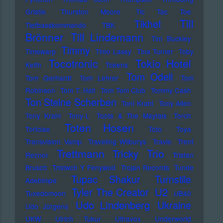
Gristle
Thurston Moore
Tic Tac Toe
Till
Tikhet
Tiefbasskommando TBK
Brönner
Till Lindemann
Tim Buckley
Timmy
Timewarp
Timo Lassy
Tina Turner
Toby
Tocotronic
Tokio Hotel
Keith
Tokens
Tom Odell
Tom Gerhardt
Tom Lehrer
Tom
Robinson
Tom T. Hall
Tom Tom Club
Tommy Cash
Ton Steine Scherben
Toni Krahl
Tony Allen
Tony Krahl
Tony-L
Toots & The Maytals
Torch
Toten Hosen
Tortoise
Toto
Toya
Transvision Vamp
Traveling Wilburys
Travis
Trent
Trettmann
Trio
Tricky
Reznor
Tristan
Brusch
Tristwch Y Fenywod
Trojan Records
Tunde
Tupac Shakur
Turnstile
Adebimpe
U2
Tyler The Creator
Tuxedomoon
UB40
Udo Lindenberg
Ukraine
Udo Jürgens
UKW
Ulrich Tukur
Ultravox
Underworld