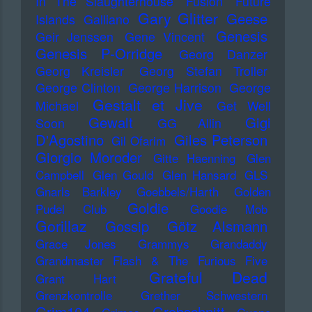
In The Slaughterhouse
Fusion
Future
Gary Glitter
Geese
Islands
Galliano
Genesis
Geir Jenssen
Gene Vincent
Genesis P-Orridge
Georg Danzer
Georg Kreisler
Georg Stefan Troller
George Clinton
George Harrison
George
Gestalt et Jive
Michael
Get Well
Gewalt
Gigi
Soon
GG Allin
D'Agostino
Giles Peterson
Gil Ofarim
Giorgio Moroder
Gitte Haenning
Glen
Campbell
Glen Gould
Glen Hansard
GLS
Gnarls Barkley
Goebbels/Harth
Golden
Goldie
Pudel Club
Goodie Mob
Gorillaz
Gossip
Götz Alsmann
Grace Jones
Grammys
Grandaddy
Grandmaster Flash & The Furious Five
Grateful Dead
Grant Hart
Grenzkontrolle
Grether Schwestern
Grim104
Grobschnitt