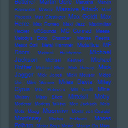
Martin Gore
Böttcher
Marusha
Marvin
Massive Attack
Rainwater
Massiv
Mavi
Max Goldt
Max
Phoenix
Max Giesinger
Herre
Max Romeo
Maxi Jazz
Maximilian
MC Conrad
Hecker
MBSounds
Meese
Melody's Echo Chamber
Mense Reents
Metallica
MF
Mesut Özil
Metal Hammer
Michael
Doom
Michael Hutchence
Jackson
Michael
Michael Kemner
Mick
Rother
Michael Stipe
Mick Harvey
Jagger
Mick Jones
Micki Meuser
Midge
Miles Davis
Miley
Ure
Mike Skinner
Cyrus
Mine
Mille Petrozza
Milli Vanilli
Moby
Mittekill
Ministry
Missy Elliott
Moderat
Modern Talking
Moe Jacksch
Mois
Moonriivr
Mola
Moog
Moritz von Oswald
Morrissey
Moses
Morton Feldman
Pelham
Motor Boys Motor
Mouse On Mars