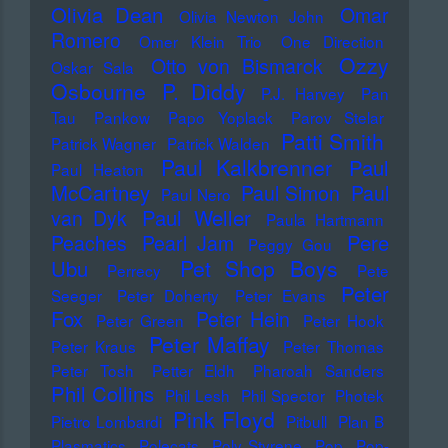
Olivia Dean
Omar
Olivia Newton John
Romero
Omer Klein Trio
One Direction
Ozzy
Otto von Bismarck
Oskar Sala
Osbourne
P. Diddy
P.J. Harvey
Pan
Tau
Pankow
Papo Yoplack
Parov Stelar
Patti Smith
Patrick Wagner
Patrick Walden
Paul Kalkbrenner
Paul
Paul Heaton
McCartney
Paul Simon
Paul
Paul Nero
Paul Weller
van Dyk
Paula Hartmann
Pere
Peaches
Pearl Jam
Peggy Gou
Pet Shop Boys
Ubu
Perrecy
Pete
Peter
Seeger
Peter Doherty
Peter Evans
Fox
Peter Hein
Peter Green
Peter Hook
Peter Maffay
Peter Kraus
Peter Thomas
Peter Tosh
Petter Eldh
Pharoah Sanders
Phil Collins
Phil Lesh
Phil Spector
Photek
Pink Floyd
Pietro Lombardi
Pitbull
Plan B
Plasmatics
Polecats
Poly Styrene
Pop
Pop-