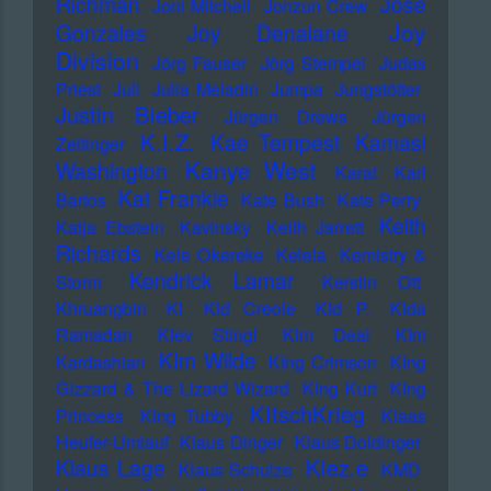
Richman
Jose
Joni Mitchell
Jonzun Crew
Joy
Gonzales
Joy Denalane
Division
Jörg Fauser
Jörg Stempel
Judas
Priest
Juli
Julia Meladin
Jumpa
Jungstötter
Justin Bieber
Jürgen Drews
Jürgen
K.I.Z.
Kae Tempest
Kamasi
Zeltinger
Kanye West
Washington
Karat
Karl
Kat Frankie
Bartos
Kate Bush
Kate Perry
Keith
Katja Ebstein
Kavinsky
Keith Jarrett
Richards
Kele Okereke
Kelela
Kemistry &
Kendrick Lamar
Storm
Kerstin Ott
Khruangbin
KI
KId Creole
KId P.
KIda
Ramadan
KIev Stingl
KIm Deal
KIm
KIm Wilde
Kardashian
KIng Crimson
KIng
Gizzard & The Lizard Wizard
KIng Kurt
KIng
KItschKrieg
Princess
KIng Tubby
Klaas
Heufer-Umlauf
Klaus Dinger
Klaus Doldinger
Klez.e
Klaus Lage
Klaus Schulze
KMD