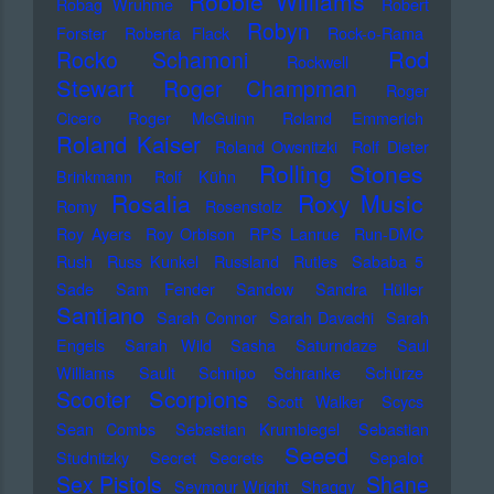
Robbie Williams
Robag Wruhme
Robert
Robyn
Forster
Roberta Flack
Rock-o-Rama
Rod
Rocko Schamoni
Rockwell
Stewart
Roger Champman
Roger
Cicero
Roger McGuinn
Roland Emmerich
Roland Kaiser
Roland Owsnitzki
Rolf Dieter
Rolling Stones
Brinkmann
Rolf Kühn
Rosalia
Roxy Music
Romy
Rosenstolz
Roy Ayers
Roy Orbison
RPS Lanrue
Run-DMC
Rush
Russ Kunkel
Russland
Rutles
Sababa 5
Sade
Sam Fender
Sandow
Sandra Hüller
Santiano
Sarah Connor
Sarah Davachi
Sarah
Engels
Sarah Wild
Sasha
Saturndaze
Saul
Williams
Sault
Schnipo Schranke
Schürze
Scorpions
Scooter
Scott Walker
Scycs
Sean Combs
Sebastian Krumbiegel
Sebastian
Seeed
Studnitzky
Secret Secrets
Sepalot
Sex Pistols
Shane
Seymour Wright
Shaggy