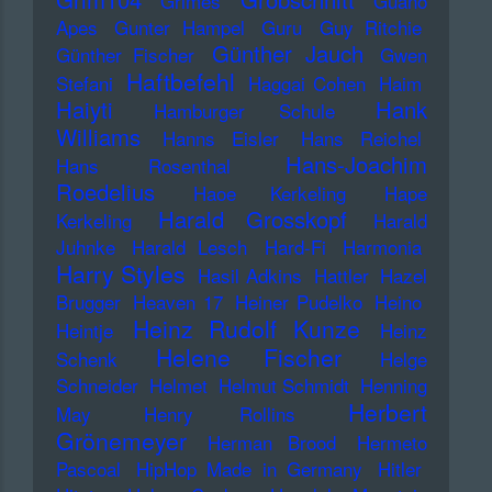
Grimes
Guano
Apes
Gunter Hampel
Guru
Guy Ritchie
Günther Jauch
Günther Fischer
Gwen
Haftbefehl
Stefani
Haggai Cohen
Haim
Haiyti
Hank
Hamburger Schule
Williams
Hanns Eisler
Hans Reichel
Hans-Joachim
Hans Rosenthal
Roedelius
Haoe Kerkeling
Hape
Harald Grosskopf
Kerkeling
Harald
Juhnke
Harald Lesch
Hard-Fi
Harmonia
Harry Styles
Hasil Adkins
Hattler
Hazel
Brugger
Heaven 17
Heiner Pudelko
Heino
Heinz Rudolf Kunze
Heintje
Heinz
Helene Fischer
Schenk
Helge
Schneider
Helmet
Helmut Schmidt
Henning
Herbert
May
Henry Rollins
Grönemeyer
Herman Brood
Hermeto
Pascoal
HipHop Made in Germany
Hitler