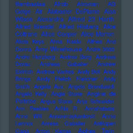
Bambaataa
Afrob
Afroman
AG
Geige
Air
Alabaster DePlume
Alan
Alfred 23 Harth
Wilson
Alexandra
Alfred Brendel
Alfred Hilsberg
Alice
Alice Cooper
Coltrane
Alice Merton
Alicia Keys
Alma Naidu
Althea And
Amy Winehouse
Donna
Andre 3000
Andre Herzberg
Andrea Berg
Andreas
Dorau
Andreas Gabalier
Andrew
Eldritch
Andrew Vachss
Andy Bell
Andy
Andy Fletch Fletcher
Brings
Andy
Smith
Angela Aux
Angelo Branduardi
Angine de
Angelo Kelly
Angie Stone
Poitrine
Angus Stone
Anja Schneider
Ann Peebles
AnNa R.
Annahstasia
Anne Will
Annenmaykantereit
Annie
Lennox
Anreas Gabalier
Antilopen
Aphex Twin
Gang
Anton Karras