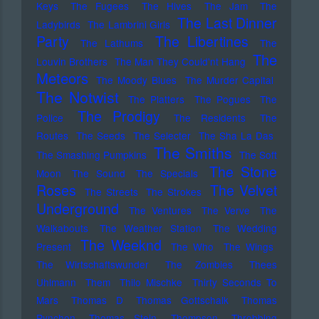
Keys
The Fugees
The Hives
The Jam
The
The Last Dinner
Ladybirds
The Lambrini Girls
Party
The Libertines
The Lathums
The
The
Louvin Brothers
The Man They Could'nt Hang
Meteors
The Moody Blues
The Murder Capital
The Notwist
The Platters
The Pogues
The
The Prodigy
Police
The Residents
The
Routes
The Seeds
The Selecter
The Sha La Das
The Smiths
The Smashing Pumpkins
The Soft
The Stone
Moon
The Sound
The Specials
Roses
The Velvet
The Streets
The Strokes
Underground
The Ventures
The Verve
The
Walkabouts
The Weather Station
The Wedding
The Weeknd
Present
The Who
The Wings
The Wirtschaftswunder
The Zombies
Thees
Uhlmann
Them
Thilo Mischke
Thirty Seconds To
Mars
Thomas D
Thomas Gottschalk
Thomas
Pynchon
Thomas Stein
Thompson
Throbbing