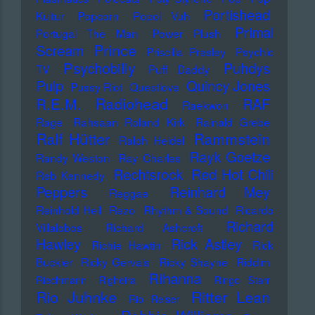
Portishead
Kultur
Popcorn
Popol Vuh
Primal
Portugal The Man
Power Plush
Prince
Scream
Priscilla Presley
Psychic
Psychobilly
Puhdys
TV
Puff Daddy
Pulp
Quincy Jones
Pussy Riot
Questlove
Radiohead
R.E.M.
RAF
Raekwon
Rage
Rahsaan Roland Kirk
Rainald Grebe
Ralf Hütter
Rammstein
Ralph Heidel
Rayk Goetze
Randy Weston
Ray Charles
Rechtsrock
Red Hot Chili
Reb Kennedy
Peppers
Reinhard Mey
Reggae
Reinhold Heil
Rezo
Rhythm & Sound
Ricardo
Richard
Villalobos
Richard Ashcroft
Hawley
Rick Astley
Richie Hawtin
Rick
Buckler
Ricky Gervais
Ricky Shayne
Riddim
Rihanna
Riechmann
Righeira
Ringo Starr
Rio Juhnke
Ritter Lean
Rio Reiser