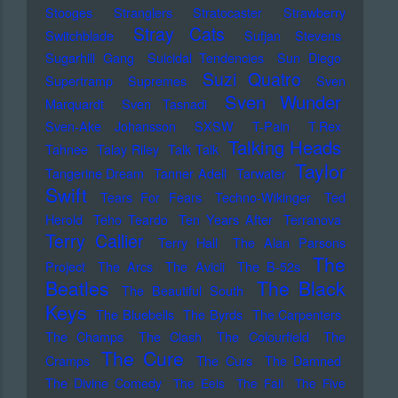
Stooges
Stranglers
Stratocaster
Strawberry
Stray Cats
Switchblade
Sufjan Stevens
Sugarhill Gang
Suicidal Tendencies
Sun Diego
Suzi Quatro
Supertramp
Supremes
Sven
Sven Wunder
Marquardt
Sven Tasnadi
Sven-Ake Johansson
SXSW
T-Pain
T.Rex
Talking Heads
Tahnee
Talay Riley
Talk Talk
Taylor
Tangerine Dream
Tanner Adell
Tarwater
Swift
Tears For Fears
Techno-Wikinger
Ted
Herold
Teho Teardo
Ten Years After
Terranova
Terry Callier
Terry Hall
The Alan Parsons
The
Project
The Arcs
The Avicii
The B-52s
Beatles
The Black
The Beautiful South
Keys
The Bluebells
The Byrds
The Carpenters
The Champs
The Clash
The Colourfield
The
The Cure
Cramps
The Curs
The Damned
The Divine Comedy
The Eels
The Fall
The Five