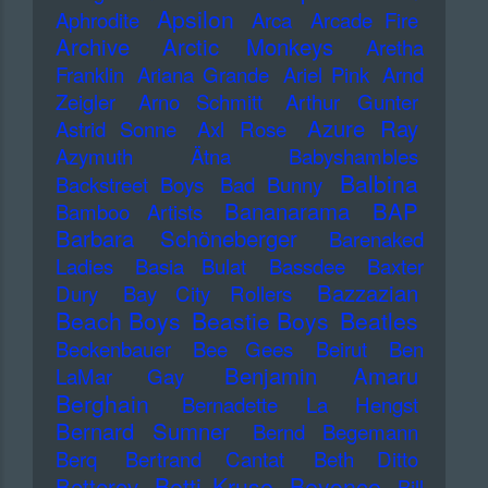
Apsilon
Aphrodite
Arca
Arcade Fire
Archive
Arctic Monkeys
Aretha
Franklin
Ariana Grande
Ariel Pink
Arnd
Zeigler
Arno Schmitt
Arthur Gunter
Azure Ray
Astrid Sonne
Axl Rose
Azymuth
Ätna
Babyshambles
Balbina
Backstreet Boys
Bad Bunny
Bananarama
BAP
Bamboo Artists
Barbara Schöneberger
Barenaked
Ladies
Basia Bulat
Bassdee
Baxter
Bazzazian
Dury
Bay City Rollers
Beach Boys
Beastie Boys
Beatles
Beckenbauer
Bee Gees
Beirut
Ben
Benjamin Amaru
LaMar Gay
Berghain
Bernadette La Hengst
Bernard Sumner
Bernd Begemann
Berq
Bertrand Cantat
Beth Ditto
Betti Kruse
Beyonce
Betterov
Bill