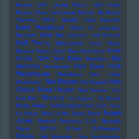
Mozart
MTV
Muddy Waters
Muff Potter
Muppet Show
Münchener Freiheit
My Bloody
Valentine
N.W.A.
Naddel
Nadin Deventer
Nana Mouskouri
Nation Of Language
Nazareth
NDW
Neil Diamond
Neil Tennant
Neil Young
Nekromantix
Nemo
Nena
New
Nervous Norvus
Neu!
New Model Army
Order
New York Dolls
Nia
Newcleus
Nick
Archives
Nick Cave
Nichtseattle
Waterhouse
Nickelback
Nico
Nikko
Nile Rogers
Nina
Weidemann
Nils Keppel
Nina Hagen
Chuba
Nina Simone
Nine
Nirvana
Inch Nail
No Angels
No Doubt
Noddy Holder
Noel Gallagher
Noir Désir
Nono
Norah
La Grinta
Noori & His Dorpa Band
Jones
Notdurft
Notorious B.I.G.
Nouvelle
Vague
NSYNC
O-Town
O.J.Simpson
Oasis
Odd Beholder
Olga Reznichenko