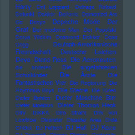
Harry
Def Leppard
Defrage Reload
Defunkt
Dekker
Delfonic
Demented Are
Depeche Mode
Der
Go
Denyo
Graf
Der moderne Man
Der Popolski
Derya Yildirim
Desmond Dekker
Deso
Deutsch-Amerikanische
Dogg
Freundschaft
Deutsche Laichen
Devo
Die Aeronauten
Diana Ross
Die angefahrenen
die anderen
Die Ärzte
Schulkinder
Die
Fantastischen Vier
Die Regierung
Die
Die Sterne
Rhythmus Boys
Die Türen
Dieter Maschine Birr
Dieter Bohlen
Dieter Thomas Heck
Dieter Moebius
DiIV
DIKKA
Dire Straits
Dirk von
Lowtzow
Disarstar
Disaster Area
Dixie
DJ Koze
DJ Hell
Chicks
DJ Fetisch
DJ Tomcraft
Django Django
Doctorella