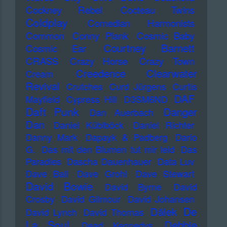
Cockney Rebel
Cocteau Twins
Coldplay
Comedian Harmonists
Common
Conny Plank
Cosmic Baby
Courtney Barnett
Cosmic Ear
CRASS
Crazy Horse
Crazy Town
Creedence Clearwater
Cream
Revival
Crutches
Curd Jürgens
Curtis
DAF
Mayfield
Cypress Hill
D3SM6ND
Daft Punk
Danger
Dan Auerbach
Dan
Daniel Küblböck
Daniel Richter
Danny Mark
Dapayk & Padberg
Dario
G.
Das mit den Blumen tut mir leid
Das
Paradies
Dascha Dauenhauer
Data Luv
Dave Ball
Dave Grohl
Dave Stewart
David Bowie
David Byrne
David
Crosby
David Gilmour
David Johansen
De
Dälek
David Lynch
David Thomas
La Soul
Debbie
Dead Kennedys