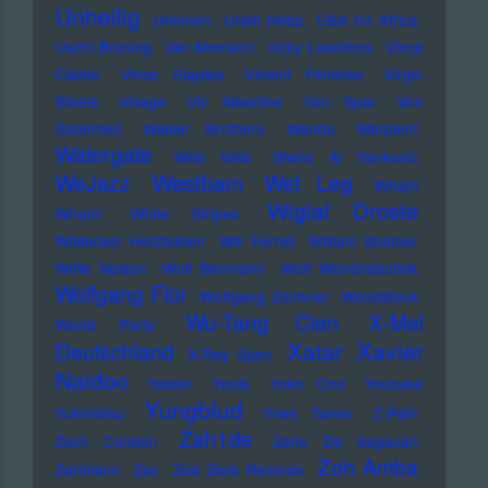
Unheilig
Unionen
Uriah Heep
USA for Africa
Uschi Brüning
Van Morrison
Vicky Leandros
Vince
Clarke
Vince Staples
Violent Femmes
Virgin
Steele
Visage
Viv Albertine
Von Spar
Von
Südenfed
Walker Brothers
Wanda
Warpaint
Watergate
Web Web
Weird Al Yankovic
Westbam
WeJazz
Wet Leg
Wham
Wiglaf Droste
Wham!
White Stripes
Wildecker Herzbuben
Will Ferrell
William Shatner
Willie Nelson
Wolf Biermann
Wolf Wondratschek
Wolfgang Flür
Wolfgang Zechner
Woodstock
Wu-Tang Clan
X-Mal
World Party
Xatar
Xavier
Deutschland
X-Ray Spex
Naidoo
Yassin
Yeule
Yoko Ono
Yousuke
Yungblud
Yukimatsu
Yves Tumor
Z-Pain
Zah1de
Zach Condon
Zaho De Sagazan
Zoh Amba
Zartmann
Zaz
Zick Zack Records