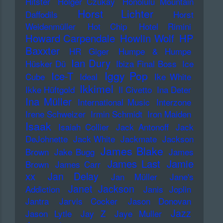
Hitster
Holger Czukay
Honolulu Mountain
Horst Lichter
Daffodils
Horst
Weidenmüller
Hot Chip
Hotel Rimini
Howard Carpendale
Howlin Wolf
HP
Baxxter
HR Giger
Humpe & Humpe
Ian Dury
Hüsker Dü
Ibiza Final Boss
Ice
Iggy Pop
Ice-T
Cube
Ideal
Ike White
Ikkimel
Ikke Hüftgold
Il Civetto
Ina Deter
Ina Müller
International Music
Interzone
Irene Schweizer
Irmin Schmidt
Iron Maiden
Isaak
Isaiah Collier
Jack Antonoff
Jack
DeJohnette
Jack White
Jackmate
Jackson
James Blake
Brown
Jake Bugg
James
James Last
Jamie
Brown
James Carr
xx
Jan Delay
Jan Müller
Jane's
Janet Jackson
Addiction
Janis Joplin
Jantra
Jarvis Cocker
Jason Donovan
Jazz
Jason Lytle
Jay Z
Jaye Muller