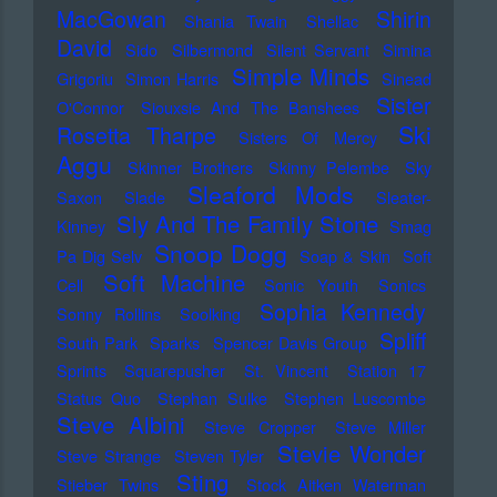
MacGowan
Shirin
Shania Twain
Shellac
David
Sido
Silbermond
Silent Servant
Simina
Simple Minds
Grigoriu
Simon Harris
Sinead
Sister
O'Connor
Siouxsie And The Banshees
Ski
Rosetta Tharpe
Sisters Of Mercy
Aggu
Skinner Brothers
Skinny Pelembe
Sky
Sleaford Mods
Saxon
Slade
Sleater-
Sly And The Family Stone
Kinney
Smag
Snoop Dogg
Pa Dig Selv
Soap & Skin
Soft
Soft Machine
Cell
Sonic Youth
Sonics
Sophia Kennedy
Sonny Rollins
Soolking
Spliff
South Park
Sparks
Spencer Davis Group
Sprints
Squarepusher
St. Vincent
Station 17
Status Quo
Stephan Sulke
Stephen Luscombe
Steve Albini
Steve Cropper
Steve Miller
Stevie Wonder
Steve Strange
Steven Tyler
Sting
Stieber Twins
Stock Aitken Waterman