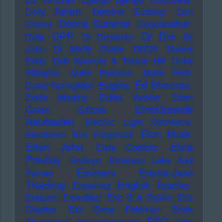
Dolly Parton
Dominik Eulberg
Don
Donna Summer
Cherry
Dopplereffekt
Dr Dre
DPP
Dota
Dr Demento
Dr
John
Dr Motte
Drake
DSDS
Duane
Eddy
Dub Spencer & Trance Hill
Duke
Ellington
Duke Pearson
Duke Reid
Ed Sheeran
Eagles
Dusty Springfield
Eddie Murphy
Eddie Vedder
Eden
Einstürzende
Golan
Editors
Neubauten
Electric Light Orchestra
Elon Musk
Electronic
Ella Fitzgerald
Elton John
Elvis
Elvis Costello
Presley
Embryo
Emerson Lake And
Eminem
Emma-Jean
Palmer
Thackray
English Teacher
Engerling
Erasure
Erdmöbel
Eric B & Rakim
Eric
Clapton
Eric Drew Feldman
Erste
ESC
Allgemeine Verunsicherung
Etta