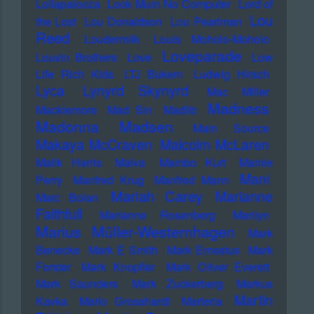
Lollapalooza
Look Mum No Computer
Lord of
Lou
the Lost
Lou Donaldson
Lou Pearlman
Reed
Loudermilk
Louis Moholo-Moholo
Loveparade
Louvin Brothers
Love
Low
Life Rich Kids
LTJ Bukem
Ludwig Hirsch
Lyca
Lynyrd Skynyrd
Mac Miller
Madness
Macklemore
Mad Sin
Madlib
Madonna
Madsen
Main Source
Makaya McCraven
Malcolm McLaren
Malik Harris
Malva
Mambo Kurt
Mamie
Mani
Perry
Manfred Krug
Manfred Mann
Mariah Carey
Marianne
Marc Bolan
Faithfull
Marianne Rosenberg
Marilyn
Marius Müller-Westernhagen
Mark
Benecke
Mark E Smith
Mark Ernestus
Mark
Forster
Mark Knopfler
Mark Oliver Everett
Mark Saunders
Mark Zuckerberg
Markus
Martin
Kavka
Marlo Grosshardt
Marteria