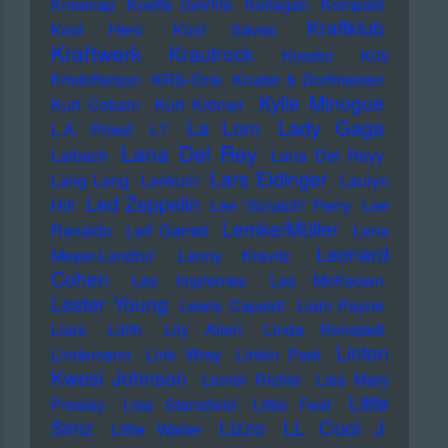
Kneecap
Koefte DeVille
Kollegah
Kompakt
Kraftklub
Kool Herc
Kool Savas
Kraftwerk
Krautrock
Kreator
Kris
Kristofferson
KRS-One
Kruder & Dorfmeister
Kylie Minogue
Kurt Cobain
Kurt Krömer
Lady Gaga
La Lom
L.A. Priest
L7
Lana Del Rey
Laibach
Lana Del Reyy
Lars Eidinger
Lang Lang
Lankum
Lauryn
Led Zeppelin
Hill
Lee "Scratch" Perry
Lee
Lemke/Müller
Ranaldo
Leif Garrett
Lena
Leonard
Meyer-Landrut
Lenny Kravitz
Cohen
Les Impremes
Les McKeown
Lester Young
Lewis Capaldi
Liam Payne
Liars
Lilith
Lily Allen
Linda Ronstadt
Linton
Lindemann
Link Wray
Linkin Park
Kwesi Johnson
Lionel Richie
Lisa Mary
Little
Presley
Lisa Stansfield
Little Feat
LL Cool J
Simz
Lizzo
Little Walter