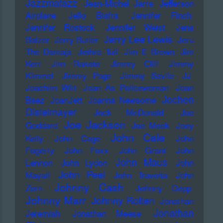
Jazzmatazz
Jean-Michel Jarre
Jefferson
Airplane
Jello Biafra
Jennifer Finch
Jennifer Rostock
Jennifer Weist
Jens
Jerry Lee Lewis
Balzer
Jerry Butler
Jeru
The Damaja
Jethro Tull
Jim E Brown
Jim
Kerr
Jim Rakete
Jimmy Cliff
Jimmy
Kimmel
Jimmy Page
Jimmy Savile
JJ
Joachim Witt
Joan As Policewoman
Joan
Jochen
Baez
JoanJett
Joanna Newsome
Distelmayer
Jock McDonald
Joe
Joe Jackson
Goddard
Joe Meek
Joey
John Cale
Kelly
John Cage
John
Fogerty
John Foxx
John Grant
John
John Maus
Lennon
John Lydon
John
John Peel
Mayall
John Travolta
John
Johnny Cash
Zorn
Johnny Depp
Johnny Marr
Johnny Rotten
Jonathan
Jonathan
Jeremiah
Jonathan Meese