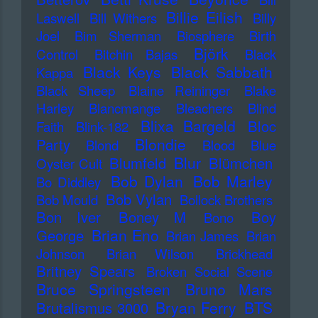
Billie Eilish
Laswell
Bill Withers
Billy
Joel
Bim Sherman
Biosphere
Birth
Björk
Control
Bitchin Bajas
Black
Black Keys
Black Sabbath
Kappa
Black Sheep
Blaine Reininger
Blake
Harley
Blancmange
Bleachers
Blind
Blixa Bargeld
Bloc
Faith
Blink-182
Blondie
Party
Blond
Blood
Blue
Blur
Blumfeld
Blümchen
Oyster Cult
Bob Dylan
Bob Marley
Bo Diddley
Bob Vylan
Bob Mould
Bollock Brothers
Bon Iver
Boney M
Boy
Bono
Brian Eno
George
Brian James
Brian
Johnson
Brian Wilson
Brickhead
Britney Spears
Broken Social Scene
Bruce Springsteen
Bruno Mars
Bryan Ferry
BTS
Brutalismus 3000