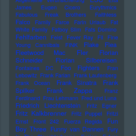
James
Eugen Cicero
Eurythmics
Fabulous Freak Brothers
Faithless
Falco
Family
Farce
Farin Urlaub
Fat
White Family
Fatboy Slim
Fats Domino
Fehlfarben
Feist
Fever Ray
Fil
Fine
Flake
Flea
Young Cannibals
FINK
Fler
Fleetwood Mac
Florian
Schneider
Florian Silbereisen
Foo Fighters
Fontaines DC
Fran
Lebowitz
Frank Farian
Frank Laufenberg
Frank Sinatra
Frank
Frank Ocean
Frank Zappa
Spilker
Franz
Ferdinand
Frau Lehmann
Fred und Luna
Friedrich Liechtenstein
Fritz Egner
Fritz Kalkbrenner
Fritz Puppel
Fritzi
Fun
Ernst
Front 242
Fuerza Regida
Boy Three
Funny van Dannen
Fury