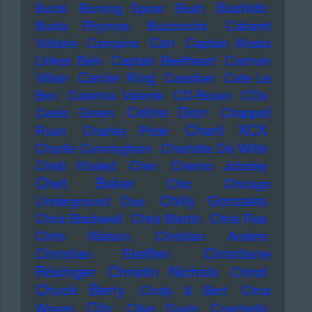
Bushido
Burial
Burning Spear
Bush
Busta Rhymes
Buzzcocks
Cabaret
Can
Voltaire
Campino
Captain Ahabs
Linkes Bein
Captain Beefheart
Carmen
Carole King
Villain
Cassiber
Cate Le
Bon
Caterina Valente
CD-Boxen
CDs
Celine Dion
Ceelo Green
Chappell
Charli XCX
Roan
Charley Pride
Charlie Cunningham
Charlotte De Witte
Cheb Khaled
Cher
Cherno Jobatey
Chet Baker
Chic
Chicago
Chilly Gonzales
Underground Duo
Chris Blackwell
Chris Martin
Chris Rea
Chris Watson
Christian Anders
Christiane
Christian Steiffen
Rösinger
Christin Nichols
Christl
Chuck Berry
Cindy & Bert
Circa
City
Waves
Clive Davis
Coachella