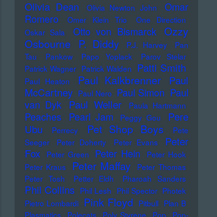
Olivia Dean
Omar
Olivia Newton John
Romero
Omer Klein Trio
One Direction
Ozzy
Otto von Bismarck
Oskar Sala
Osbourne
P. Diddy
P.J. Harvey
Pan
Tau
Pankow
Papo Yoplack
Parov Stelar
Patti Smith
Patrick Wagner
Patrick Walden
Paul Kalkbrenner
Paul
Paul Heaton
McCartney
Paul Simon
Paul
Paul Nero
Paul Weller
van Dyk
Paula Hartmann
Pere
Peaches
Pearl Jam
Peggy Gou
Pet Shop Boys
Ubu
Perrecy
Pete
Peter
Seeger
Peter Doherty
Peter Evans
Fox
Peter Hein
Peter Green
Peter Hook
Peter Maffay
Peter Kraus
Peter Thomas
Peter Tosh
Petter Eldh
Pharoah Sanders
Phil Collins
Phil Lesh
Phil Spector
Photek
Pink Floyd
Pietro Lombardi
Pitbull
Plan B
Plasmatics
Polecats
Poly Styrene
Pop
Pop-