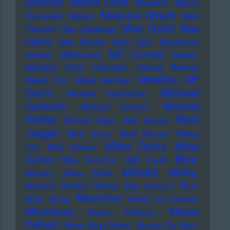
Martin Gore
Böttcher
Marusha
Marvin
Massive Attack
Rainwater
Massiv
Mavi
Max Goldt
Max
Phoenix
Max Giesinger
Herre
Max Romeo
Maxi Jazz
Maximilian
MC Conrad
Hecker
MBSounds
Meese
Melody's Echo Chamber
Mense Reents
Metallica
MF
Mesut Özil
Metal Hammer
Michael
Doom
Michael Hutchence
Jackson
Michael
Michael Kemner
Mick
Rother
Michael Stipe
Mick Harvey
Jagger
Mick Jones
Micki Meuser
Midge
Miles Davis
Miley
Ure
Mike Skinner
Cyrus
Mine
Mille Petrozza
Milli Vanilli
Moby
Mittekill
Ministry
Missy Elliott
Moderat
Modern Talking
Moe Jacksch
Mois
Moonriivr
Mola
Moog
Moritz von Oswald
Morrissey
Moses
Morton Feldman
Pelham
Motor Boys Motor
Mouse On Mars