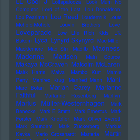
LL Cool J
Lollapalooza
Look Mum No
Computer
Lord of the Lost
Lou Donaldson
Lou Reed
Lou Pearlman
Loudermilk
Louis
Moholo-Moholo
Louvin Brothers
Love
Loveparade
Low Life Rich Kids
LTJ
Lyca
Lynyrd Skynyrd
Bukem
Mac Miller
Madness
Macklemore
Mad Sin
Madlib
Madonna
Madsen
Main Source
Makaya McCraven
Malcolm McLaren
Malik Harris
Malva
Mambo Kurt
Mamie
Mani
Perry
Manfred Krug
Manfred Mann
Mariah Carey
Marianne
Marc Bolan
Faithfull
Marianne Rosenberg
Marilyn
Marius Müller-Westernhagen
Mark
Benecke
Mark E Smith
Mark Ernestus
Mark
Forster
Mark Knopfler
Mark Oliver Everett
Mark Saunders
Mark Zuckerberg
Markus
Martin
Kavka
Marlo Grosshardt
Marteria