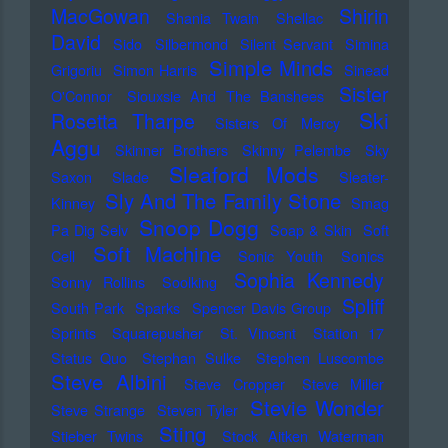
MacGowan
Shirin
Shania Twain
Shellac
David
Sido
Silbermond
Silent Servant
Simina
Simple Minds
Grigoriu
Simon Harris
Sinead
Sister
O'Connor
Siouxsie And The Banshees
Ski
Rosetta Tharpe
Sisters Of Mercy
Aggu
Skinner Brothers
Skinny Pelembe
Sky
Sleaford Mods
Saxon
Slade
Sleater-
Sly And The Family Stone
Kinney
Smag
Snoop Dogg
Pa Dig Selv
Soap & Skin
Soft
Soft Machine
Cell
Sonic Youth
Sonics
Sophia Kennedy
Sonny Rollins
Soolking
Spliff
South Park
Sparks
Spencer Davis Group
Sprints
Squarepusher
St. Vincent
Station 17
Status Quo
Stephan Sulke
Stephen Luscombe
Steve Albini
Steve Cropper
Steve Miller
Stevie Wonder
Steve Strange
Steven Tyler
Sting
Stieber Twins
Stock Aitken Waterman