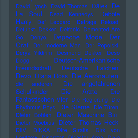
De
Dälek
David Lynch
David Thomas
La Soul
Debbie
Dead Kennedys
Harry
Def Leppard
Defrage Reload
Defunkt
Dekker
Delfonic
Demented Are
Depeche Mode
Der
Go
Denyo
Graf
Der moderne Man
Der Popolski
Derya Yildirim
Desmond Dekker
Deso
Deutsch-Amerikanische
Dogg
Freundschaft
Deutsche Laichen
Devo
Die Aeronauten
Diana Ross
Die angefahrenen
die anderen
Die Ärzte
Schulkinder
Die
Fantastischen Vier
Die Regierung
Die
Die Sterne
Rhythmus Boys
Die Türen
Dieter Maschine Birr
Dieter Bohlen
Dieter Thomas Heck
Dieter Moebius
DiIV
DIKKA
Dire Straits
Dirk von
Lowtzow
Disarstar
Disaster Area
Dixie