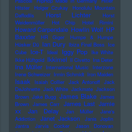
Pascoal
HipHop Made in Germany
Hitler
Hitster
Holger Czukay
Honolulu Mountain
Horst Lichter
Daffodils
Horst
Weidenmüller
Hot Chip
Hotel Rimini
Howard Carpendale
Howlin Wolf
HP
Baxxter
HR Giger
Humpe & Humpe
Ian Dury
Hüsker Dü
Ibiza Final Boss
Ice
Iggy Pop
Ice-T
Cube
Ideal
Ike White
Ikkimel
Ikke Hüftgold
Il Civetto
Ina Deter
Ina Müller
International Music
Interzone
Irene Schweizer
Irmin Schmidt
Iron Maiden
Isaak
Isaiah Collier
Jack Antonoff
Jack
DeJohnette
Jack White
Jackmate
Jackson
James Blake
Brown
Jake Bugg
James
James Last
Jamie
Brown
James Carr
xx
Jan Delay
Jan Müller
Jane's
Janet Jackson
Addiction
Janis Joplin
Jantra
Jarvis Cocker
Jason Donovan