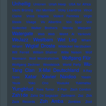
Unheilig
Unionen
Uriah Heep
USA for Africa
Uschi Brüning
Van Morrison
Vicky Leandros
Vince
Clarke
Vince Staples
Violent Femmes
Virgin
Steele
Visage
Viv Albertine
Von Spar
Von
Südenfed
Walker Brothers
Wanda
Warpaint
Watergate
Web Web
Weird Al Yankovic
Westbam
WeJazz
Wet Leg
Wham
Wiglaf Droste
Wham!
Wildecker Herzbuben
Will Ferrell
William Shatner
Willie Nelson
Wolf
Wolfgang Flür
Biermann
Wolf Wondratschek
Wu-
Wolfgang Zechner
Woodstock
World Party
Tang Clan
X-Mal Deutschland
X-Ray
Xatar
Xavier Naidoo
Spex
Yassin
Yeule
Yoko Ono
Yousuke Yukimatsu
Yungblud
Yves Tumor
Z-Pain
Zach Condon
Zah1de
Zaho De Sagazan
Zartmann
Zaz
Zick
Zoh Amba
Zack Records
Zombies
Zoot