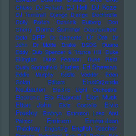
DJ Koze
DJ Hell
Chicks
DJ Fetisch
DJ Tomcraft
Django Django
Doctorella
Dolly Parton
Dominik Eulberg
Don
Donna Summer
Cherry
Dopplereffekt
Dr Dre
DPP
Dota
Dr Demento
Dr
John
Dr Motte
Drake
DSDS
Duane
Eddy
Dub Spencer & Trance Hill
Duke
Ellington
Duke Pearson
Duke Reid
Ed Sheeran
Eagles
Dusty Springfield
Eddie Murphy
Eddie Vedder
Eden
Einstürzende
Golan
Editors
Neubauten
Electric Light Orchestra
Elon Musk
Electronic
Ella Fitzgerald
Elton John
Elvis
Elvis Costello
Presley
Embryo
Emerson Lake And
Eminem
Emma-Jean
Palmer
Thackray
English Teacher
Engerling
Erasure
Erdmöbel
Eric B & Rakim
Eric