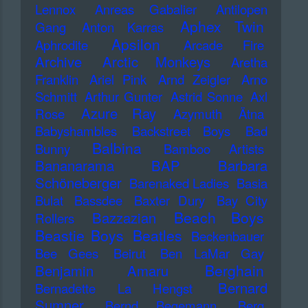
Lennox
Anreas Gabalier
Antilopen
Aphex Twin
Gang
Anton Karras
Apsilon
Aphrodite
Arcade Fire
Archive
Arctic Monkeys
Aretha
Franklin
Ariel Pink
Arnd Zeigler
Arno
Schmitt
Arthur Gunter
Astrid Sonne
Axl
Azure Ray
Rose
Azymuth
Ätna
Babyshambles
Backstreet Boys
Bad
Balbina
Bunny
Bamboo Artists
Bananarama
BAP
Barbara
Schöneberger
Barenaked Ladies
Basia
Bulat
Bassdee
Baxter Dury
Bay City
Beach Boys
Bazzazian
Rollers
Beastie Boys
Beatles
Beckenbauer
Bee Gees
Beirut
Ben LaMar Gay
Berghain
Benjamin Amaru
Bernard
Bernadette La Hengst
Sumner
Bernd Begemann
Berq