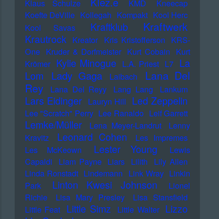
Klez.e
Klaus Schulze
KMD
Kneecap
Koefte DeVille
Kollegah
Kompakt
Kool Herc
Kraftwerk
Kraftklub
Kool Savas
Krautrock
Kreator
Kris Kristofferson
KRS-
One
Kruder & Dorfmeister
Kurt Cobain
Kurt
Kylie Minogue
La
Krömer
L.A. Priest
L7
Lana Del
Lady Gaga
Lom
Laibach
Rey
Lana Del Reyy
Lang Lang
Lankum
Lars Eidinger
Led Zeppelin
Lauryn Hill
Lee "Scratch" Perry
Lee Ranaldo
Leif Garrett
Lemke/Müller
Lena Meyer-Landrut
Lenny
Leonard Cohen
Kravitz
Les Impremes
Lester Young
Les McKeown
Lewis
Capaldi
Liam Payne
Liars
Lilith
Lily Allen
Linda Ronstadt
Lindemann
Link Wray
Linkin
Linton Kwesi Johnson
Park
Lionel
Richie
Lisa Mary Presley
Lisa Stansfield
Little Simz
Lizzo
Little Feat
Little Walter