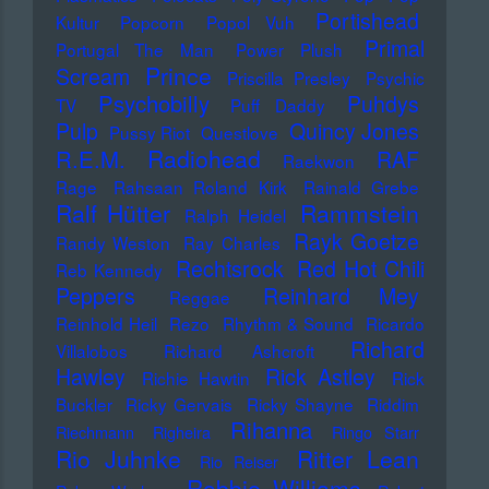
Portishead
Kultur
Popcorn
Popol Vuh
Primal
Portugal The Man
Power Plush
Prince
Scream
Priscilla Presley
Psychic
Psychobilly
Puhdys
TV
Puff Daddy
Pulp
Quincy Jones
Pussy Riot
Questlove
Radiohead
R.E.M.
RAF
Raekwon
Rage
Rahsaan Roland Kirk
Rainald Grebe
Ralf Hütter
Rammstein
Ralph Heidel
Rayk Goetze
Randy Weston
Ray Charles
Rechtsrock
Red Hot Chili
Reb Kennedy
Peppers
Reinhard Mey
Reggae
Reinhold Heil
Rezo
Rhythm & Sound
Ricardo
Richard
Villalobos
Richard Ashcroft
Hawley
Rick Astley
Richie Hawtin
Rick
Buckler
Ricky Gervais
Ricky Shayne
Riddim
Rihanna
Riechmann
Righeira
Ringo Starr
Rio Juhnke
Ritter Lean
Rio Reiser
Robbie Williams