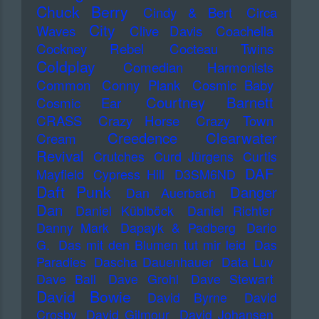
Chuck Berry
Cindy & Bert
Circa
City
Waves
Clive Davis
Coachella
Cockney Rebel
Cocteau Twins
Coldplay
Comedian Harmonists
Common
Conny Plank
Cosmic Baby
Courtney Barnett
Cosmic Ear
CRASS
Crazy Horse
Crazy Town
Creedence Clearwater
Cream
Revival
Crutches
Curd Jürgens
Curtis
DAF
Mayfield
Cypress Hill
D3SM6ND
Daft Punk
Danger
Dan Auerbach
Dan
Daniel Küblböck
Daniel Richter
Danny Mark
Dapayk & Padberg
Dario
G.
Das mit den Blumen tut mir leid
Das
Paradies
Dascha Dauenhauer
Data Luv
Dave Ball
Dave Grohl
Dave Stewart
David Bowie
David Byrne
David
Crosby
David Gilmour
David Johansen