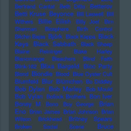
Betterov
Bertrand Cantat
Beth Ditto
Betti Kruse
Beyonce
Bill Laswell
Bill
Billie Eilish
Withers
Billy Joel
Bim
Sherman
Biosphere
Birth Control
Björk
Black
Bitchin Bajas
Black Kappa
Keys
Black Sabbath
Black Sheep
Blaine Reininger
Blake Harley
Blancmange
Bleachers
Blind Faith
Blixa Bargeld
Bloc Party
Blink-182
Blondie
Blond
Blood
Blue Oyster Cult
Blur
Blumfeld
Blümchen
Bo Diddley
Bob Dylan
Bob Marley
Bob Mould
Bob Vylan
Bon Iver
Bollock Brothers
Brian
Boney M
Bono
Boy George
Eno
Brian James
Brian Johnson
Brian
Britney Spears
Wilson
Brickhead
Bruce
Broken Social Scene