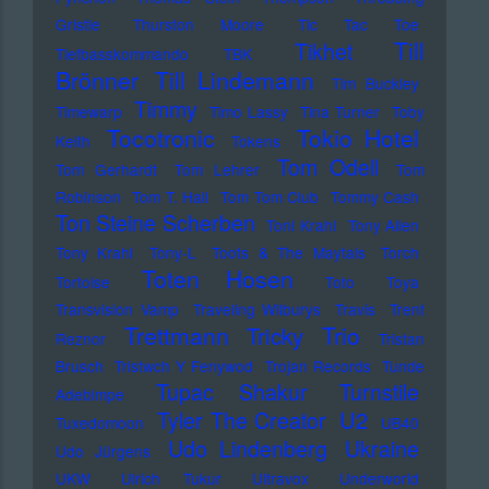
Gristle
Thurston Moore
Tic Tac Toe
Till
Tikhet
Tiefbasskommando TBK
Brönner
Till Lindemann
Tim Buckley
Timmy
Timewarp
Timo Lassy
Tina Turner
Toby
Tocotronic
Tokio Hotel
Keith
Tokens
Tom Odell
Tom Gerhardt
Tom Lehrer
Tom
Robinson
Tom T. Hall
Tom Tom Club
Tommy Cash
Ton Steine Scherben
Toni Krahl
Tony Allen
Tony Krahl
Tony-L
Toots & The Maytals
Torch
Toten Hosen
Tortoise
Toto
Toya
Transvision Vamp
Traveling Wilburys
Travis
Trent
Trettmann
Trio
Tricky
Reznor
Tristan
Brusch
Tristwch Y Fenywod
Trojan Records
Tunde
Tupac Shakur
Turnstile
Adebimpe
U2
Tyler The Creator
Tuxedomoon
UB40
Udo Lindenberg
Ukraine
Udo Jürgens
UKW
Ulrich Tukur
Ultravox
Underworld