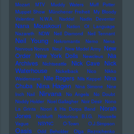
Mozart
MTV
Muddy Waters
Muff Potter
Muppet Show
Münchener Freiheit
My Bloody
Valentine
N.W.A.
Naddel
Nadin Deventer
Nana Mouskouri
Nation Of Language
Nazareth
NDW
Neil Diamond
Neil Tennant
Neil Young
Nekromantix
Nemo
Nena
New
Nervous Norvus
Neu!
New Model Army
Order
New York Dolls
Nia
Newcleus
Nick
Archives
Nick Cave
Nichtseattle
Waterhouse
Nickelback
Nico
Nikko
Nile Rogers
Nina
Weidemann
Nils Keppel
Nina Hagen
Chuba
Nina Simone
Nine
Nirvana
Inch Nail
No Angels
No Doubt
Noddy Holder
Noel Gallagher
Noir Désir
Nono
Norah
La Grinta
Noori & His Dorpa Band
Jones
Notdurft
Notorious B.I.G.
Nouvelle
Vague
NSYNC
O-Town
O.J.Simpson
Oasis
Odd Beholder
Olga Reznichenko