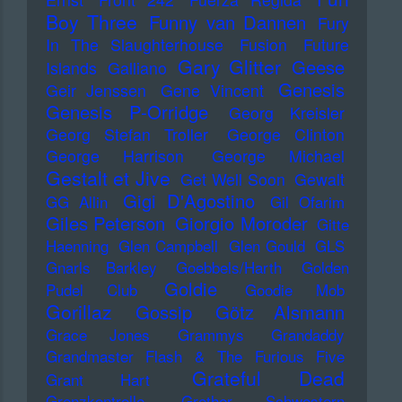
Boy Three
Funny van Dannen
Fury
In The Slaughterhouse
Fusion
Future
Gary Glitter
Geese
Islands
Galliano
Genesis
Geir Jenssen
Gene Vincent
Genesis P-Orridge
Georg Kreisler
Georg Stefan Troller
George Clinton
George Harrison
George Michael
Gestalt et Jive
Get Well Soon
Gewalt
Gigi D'Agostino
GG Allin
Gil Ofarim
Giles Peterson
Giorgio Moroder
Gitte
Haenning
Glen Campbell
Glen Gould
GLS
Gnarls Barkley
Goebbels/Harth
Golden
Goldie
Pudel Club
Goodie Mob
Gorillaz
Gossip
Götz Alsmann
Grace Jones
Grammys
Grandaddy
Grandmaster Flash & The Furious Five
Grateful Dead
Grant Hart
Grenzkontrolle
Grether Schwestern