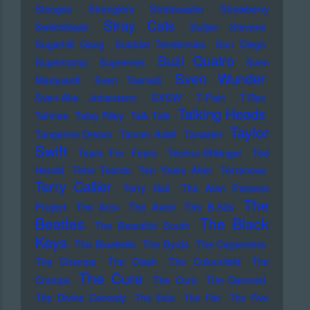
Stooges
Stranglers
Stratocaster
Strawberry
Stray Cats
Switchblade
Sufjan Stevens
Sugarhill Gang
Suicidal Tendencies
Sun Diego
Suzi Quatro
Supertramp
Supremes
Sven
Sven Wunder
Marquardt
Sven Tasnadi
Sven-Ake Johansson
SXSW
T-Pain
T.Rex
Talking Heads
Tahnee
Talay Riley
Talk Talk
Taylor
Tangerine Dream
Tanner Adell
Tarwater
Swift
Tears For Fears
Techno-Wikinger
Ted
Herold
Teho Teardo
Ten Years After
Terranova
Terry Callier
Terry Hall
The Alan Parsons
The
Project
The Arcs
The Avicii
The B-52s
Beatles
The Black
The Beautiful South
Keys
The Bluebells
The Byrds
The Carpenters
The Champs
The Clash
The Colourfield
The
The Cure
Cramps
The Curs
The Damned
The Divine Comedy
The Eels
The Fall
The Five