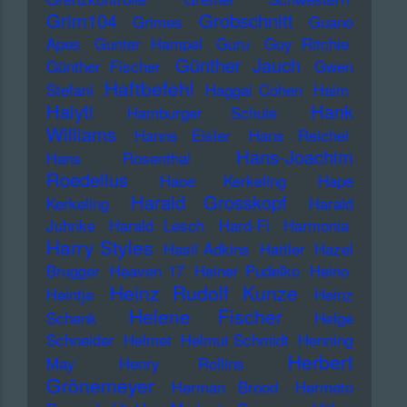
Grim104
Grobschnitt
Grimes
Guano
Apes
Gunter Hampel
Guru
Guy Ritchie
Günther Jauch
Günther Fischer
Gwen
Haftbefehl
Stefani
Haggai Cohen
Haim
Haiyti
Hank
Hamburger Schule
Williams
Hanns Eisler
Hans Reichel
Hans-Joachim
Hans Rosenthal
Roedelius
Haoe Kerkeling
Hape
Harald Grosskopf
Kerkeling
Harald
Juhnke
Harald Lesch
Hard-Fi
Harmonia
Harry Styles
Hasil Adkins
Hattler
Hazel
Brugger
Heaven 17
Heiner Pudelko
Heino
Heinz Rudolf Kunze
Heintje
Heinz
Helene Fischer
Schenk
Helge
Schneider
Helmet
Helmut Schmidt
Henning
Herbert
May
Henry Rollins
Grönemeyer
Herman Brood
Hermeto