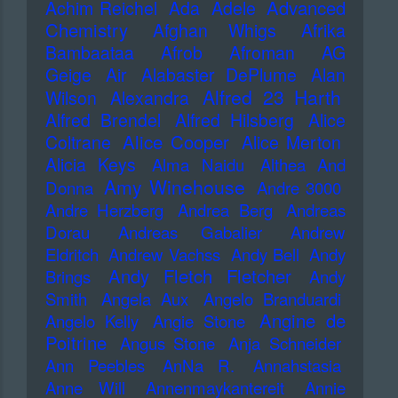
Advanced
Achim Reichel
Ada
Adele
Chemistry
Afghan Whigs
Afrika
Bambaataa
Afrob
Afroman
AG
Geige
Air
Alabaster DePlume
Alan
Alfred 23 Harth
Wilson
Alexandra
Alfred Brendel
Alfred Hilsberg
Alice
Alice Cooper
Coltrane
Alice Merton
Alicia Keys
Alma Naidu
Althea And
Amy Winehouse
Donna
Andre 3000
Andre Herzberg
Andrea Berg
Andreas
Dorau
Andreas Gabalier
Andrew
Eldritch
Andrew Vachss
Andy Bell
Andy
Andy Fletch Fletcher
Brings
Andy
Smith
Angela Aux
Angelo Branduardi
Angine de
Angelo Kelly
Angie Stone
Poitrine
Angus Stone
Anja Schneider
Ann Peebles
AnNa R.
Annahstasia
Anne Will
Annenmaykantereit
Annie