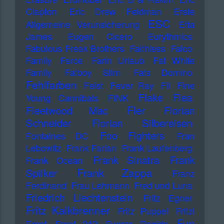
Clapton
Eric Drew Feldman
Erste
ESC
Allgemeine Verunsicherung
Etta
James
Eugen Cicero
Eurythmics
Fabulous Freak Brothers
Faithless
Falco
Family
Farce
Farin Urlaub
Fat White
Family
Fatboy Slim
Fats Domino
Fehlfarben
Feist
Fever Ray
Fil
Fine
Flake
Flea
Young Cannibals
FINK
Fler
Fleetwood Mac
Florian
Schneider
Florian Silbereisen
Foo Fighters
Fontaines DC
Fran
Lebowitz
Frank Farian
Frank Laufenberg
Frank Sinatra
Frank
Frank Ocean
Frank Zappa
Spilker
Franz
Ferdinand
Frau Lehmann
Fred und Luna
Friedrich Liechtenstein
Fritz Egner
Fritz Kalkbrenner
Fritz Puppel
Fritzi
Fun
Ernst
Front 242
Fuerza Regida