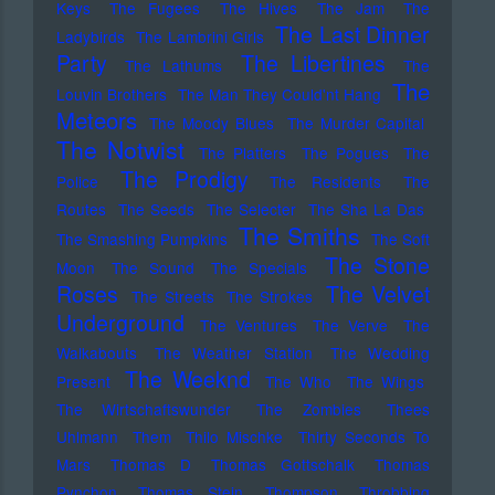
Keys
The Fugees
The Hives
The Jam
The
The Last Dinner
Ladybirds
The Lambrini Girls
Party
The Libertines
The Lathums
The
The
Louvin Brothers
The Man They Could'nt Hang
Meteors
The Moody Blues
The Murder Capital
The Notwist
The Platters
The Pogues
The
The Prodigy
Police
The Residents
The
Routes
The Seeds
The Selecter
The Sha La Das
The Smiths
The Smashing Pumpkins
The Soft
The Stone
Moon
The Sound
The Specials
Roses
The Velvet
The Streets
The Strokes
Underground
The Ventures
The Verve
The
Walkabouts
The Weather Station
The Wedding
The Weeknd
Present
The Who
The Wings
The Wirtschaftswunder
The Zombies
Thees
Uhlmann
Them
Thilo Mischke
Thirty Seconds To
Mars
Thomas D
Thomas Gottschalk
Thomas
Pynchon
Thomas Stein
Thompson
Throbbing