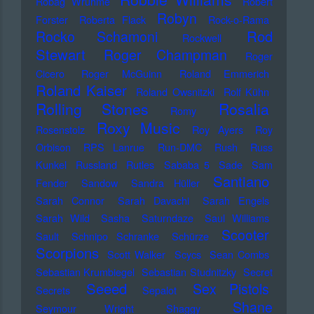
Robag Wruhme
Robert
Robyn
Forster
Roberta Flack
Rock-o-Rama
Rod
Rocko Schamoni
Rockwell
Stewart
Roger Champman
Roger
Cicero
Roger McGuinn
Roland Emmerich
Roland Kaiser
Roland Owsnitzki
Rolf Kühn
Rolling Stones
Rosalia
Romy
Roxy Music
Rosenstolz
Roy Ayers
Roy
Orbison
RPS Lanrue
Run-DMC
Rush
Russ
Kunkel
Russland
Rutles
Sababa 5
Sade
Sam
Santiano
Fender
Sandow
Sandra Hüller
Sarah Connor
Sarah Davachi
Sarah Engels
Sarah Wild
Sasha
Saturndaze
Saul Williams
Scooter
Sault
Schnipo Schranke
Schürze
Scorpions
Scott Walker
Scycs
Sean Combs
Sebastian Krumbiegel
Sebastian Studnitzky
Secret
Seeed
Sex Pistols
Secrets
Sepalot
Shane
Seymour Wright
Shaggy