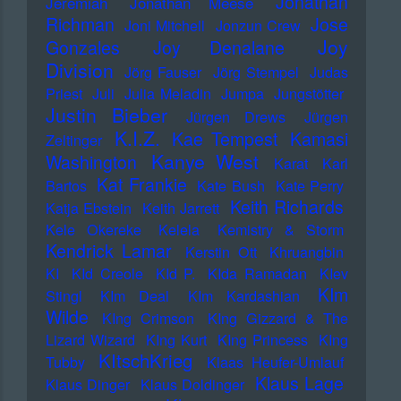
Jonathan
Jeremiah
Jonathan Meese
Richman
Jose
Joni Mitchell
Jonzun Crew
Joy
Gonzales
Joy Denalane
Division
Jörg Fauser
Jörg Stempel
Judas
Priest
Juli
Julia Meladin
Jumpa
Jungstötter
Justin Bieber
Jürgen Drews
Jürgen
K.I.Z.
Kae Tempest
Kamasi
Zeltinger
Kanye West
Washington
Karat
Karl
Kat Frankie
Bartos
Kate Bush
Kate Perry
Keith Richards
Katja Ebstein
Keith Jarrett
Kele Okereke
Kelela
Kemistry & Storm
Kendrick Lamar
Kerstin Ott
Khruangbin
KI
KId Creole
KId P.
KIda Ramadan
KIev
KIm
Stingl
KIm Deal
KIm Kardashian
Wilde
KIng Crimson
KIng Gizzard & The
Lizard Wizard
KIng Kurt
KIng Princess
KIng
KItschKrieg
Tubby
Klaas Heufer-Umlauf
Klaus Lage
Klaus Dinger
Klaus Doldinger