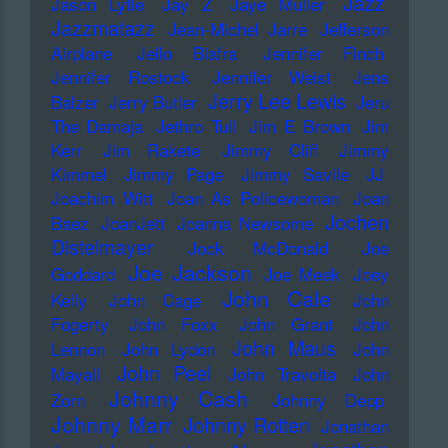
Jazz
Jason Lytle
Jay Z
Jaye Muller
Jazzmatazz
Jean-Michel Jarre
Jefferson
Airplane
Jello Biafra
Jennifer Finch
Jennifer Rostock
Jennifer Weist
Jens
Jerry Lee Lewis
Balzer
Jerry Butler
Jeru
The Damaja
Jethro Tull
Jim E Brown
Jim
Kerr
Jim Rakete
Jimmy Cliff
Jimmy
Kimmel
Jimmy Page
Jimmy Savile
JJ
Joachim Witt
Joan As Policewoman
Joan
Jochen
Baez
JoanJett
Joanna Newsome
Distelmayer
Jock McDonald
Joe
Joe Jackson
Goddard
Joe Meek
Joey
John Cale
Kelly
John Cage
John
Fogerty
John Foxx
John Grant
John
John Maus
Lennon
John Lydon
John
John Peel
Mayall
John Travolta
John
Johnny Cash
Zorn
Johnny Depp
Johnny Marr
Johnny Rotten
Jonathan