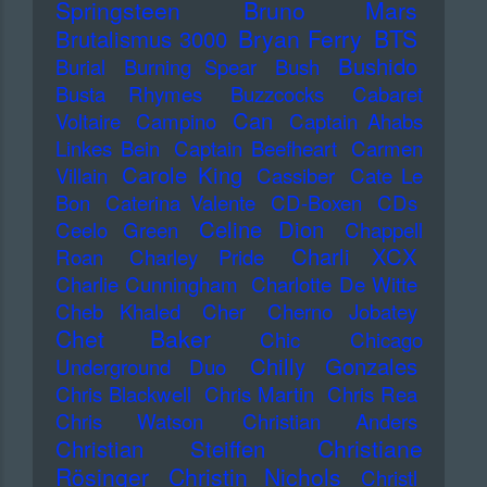
Springsteen
Bruno Mars
Bryan Ferry
BTS
Brutalismus 3000
Bushido
Burial
Burning Spear
Bush
Busta Rhymes
Buzzcocks
Cabaret
Can
Voltaire
Campino
Captain Ahabs
Linkes Bein
Captain Beefheart
Carmen
Carole King
Villain
Cassiber
Cate Le
Bon
Caterina Valente
CD-Boxen
CDs
Celine Dion
Ceelo Green
Chappell
Charli XCX
Roan
Charley Pride
Charlie Cunningham
Charlotte De Witte
Cheb Khaled
Cher
Cherno Jobatey
Chet Baker
Chic
Chicago
Chilly Gonzales
Underground Duo
Chris Blackwell
Chris Martin
Chris Rea
Chris Watson
Christian Anders
Christiane
Christian Steiffen
Rösinger
Christin Nichols
Christl