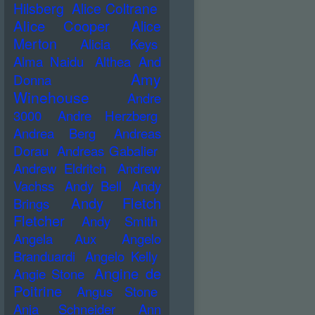
Hilsberg
Alice Coltrane
Alice Cooper
Alice
Merton
Alicia Keys
Alma Naidu
Althea And
Amy
Donna
Winehouse
Andre
3000
Andre Herzberg
Andrea Berg
Andreas
Dorau
Andreas Gabalier
Andrew Eldritch
Andrew
Vachss
Andy Bell
Andy
Andy Fletch
Brings
Fletcher
Andy Smith
Angela Aux
Angelo
Branduardi
Angelo Kelly
Angine de
Angie Stone
Poitrine
Angus Stone
Anja Schneider
Ann