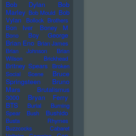
Bob Dylan
Bob
Marley
Bob
Bob Mould
Vylan
Bollock Brothers
Bon Iver
Boney M
Boy George
Bono
Brian Eno
Brian James
Brian Johnson
Brian
Wilson
Brickhead
Britney Spears
Broken
Bruce
Social Scene
Springsteen
Bruno
Mars
Brutalismus
Bryan Ferry
3000
BTS
Burial
Burning
Bushido
Spear
Bush
Busta Rhymes
Buzzcocks
Cabaret
Can
Voltaire
Campino