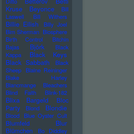
Betti
Betterov
Ditto
Kruse
Beyonce
Bill
Laswell
Bill Withers
Billie Eilish
Billy Joel
Bim Sherman
Biosphere
Birth Control
Bitchin
Björk
Bajas
Black
Black Keys
Kappa
Black Sabbath
Black
Sheep
Blaine Reininger
Blake Harley
Blancmange
Bleachers
Blind Faith
Blink-182
Blixa Bargeld
Bloc
Blondie
Party
Blond
Blood
Blue Oyster Cult
Blur
Blumfeld
Blümchen
Bo Diddley