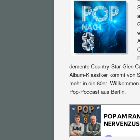
S
a
G
w
A
O
R
demente Country-Star Glen Ca
Album-Klassiker kommt von S
mehr in die 80er. Willkommen
Pop-Podcast aus Berlin.