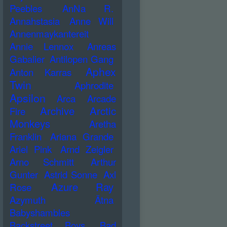
Peebles
AnNa R.
Annahstasia
Anne Will
Annenmaykantereit
Annie Lennox
Anreas
Gabalier
Antilopen Gang
Aphex
Anton Karras
Twin
Aphrodite
Apsilon
Arca
Arcade
Archive
Arctic
Fire
Monkeys
Aretha
Franklin
Ariana Grande
Ariel Pink
Arnd Zeigler
Arno Schmitt
Arthur
Gunter
Astrid Sonne
Axl
Azure Ray
Rose
Azymuth
Ätna
Babyshambles
Backstreet Boys
Bad