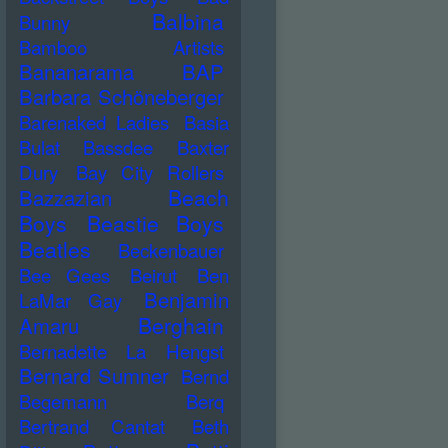
Balbina
Bunny
Bamboo Artists
Bananarama
BAP
Barbara Schöneberger
Barenaked Ladies
Basia
Bulat
Bassdee
Baxter
Dury
Bay City Rollers
Beach
Bazzazian
Boys
Beastie Boys
Beatles
Beckenbauer
Bee Gees
Beirut
Ben
Benjamin
LaMar Gay
Berghain
Amaru
Bernadette La Hengst
Bernard Sumner
Bernd
Begemann
Berq
Bertrand Cantat
Beth