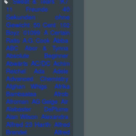
Sweat & Tears
!K7
40
11 Freunde
Sekunden ohne
Gewicht
50 Cent
102
Boyz
01099
A Certain
Abba
Ratio
A.G. Cook
ABC
Abor & Tynna
Absolute Beginner
AC/DC
Abwärts
Achim
Reichel
Ada
Adele
Advanced Chemistry
Afghan Whigs
Afrika
Bambaataa
Afrob
Afroman
AG Geige
Air
Alabaster DePlume
Alan Wilson
Alexandra
Alfred 23 Harth
Alfred
Brendel
Alfred