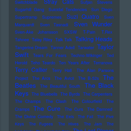
Stray Cats
Switchblade
Sufjan Stevens
Sugarhill Gang
Suicidal Tendencies
Sun Diego
Suzi Quatro
Supertramp
Supremes
Sven
Sven Wunder
Marquardt
Sven Tasnadi
Sven-Ake Johansson
SXSW
T-Pain
T.Rex
Talking Heads
Tahnee
Talay Riley
Talk Talk
Taylor
Tangerine Dream
Tanner Adell
Tarwater
Swift
Tears For Fears
Techno-Wikinger
Ted
Herold
Teho Teardo
Ten Years After
Terranova
Terry Callier
Terry Hall
The Alan Parsons
The
Project
The Arcs
The Avicii
The B-52s
Beatles
The Black
The Beautiful South
Keys
The Bluebells
The Byrds
The Carpenters
The Champs
The Clash
The Colourfield
The
The Cure
Cramps
The Curs
The Damned
The Divine Comedy
The Eels
The Fall
The Five
Keys
The Fugees
The Hives
The Jam
The
The Last Dinner