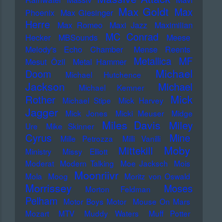
Max Goldt
Max
Phoenix
Max Giesinger
Herre
Max Romeo
Maxi Jazz
Maximilian
MC Conrad
Hecker
MBSounds
Meese
Melody's Echo Chamber
Mense Reents
Metallica
MF
Mesut Özil
Metal Hammer
Michael
Doom
Michael Hutchence
Jackson
Michael
Michael Kemner
Mick
Rother
Michael Stipe
Mick Harvey
Jagger
Mick Jones
Micki Meuser
Midge
Miles Davis
Miley
Ure
Mike Skinner
Cyrus
Mine
Mille Petrozza
Milli Vanilli
Moby
Mittekill
Ministry
Missy Elliott
Moderat
Modern Talking
Moe Jacksch
Mois
Moonriivr
Mola
Moog
Moritz von Oswald
Morrissey
Moses
Morton Feldman
Pelham
Motor Boys Motor
Mouse On Mars
Mozart
MTV
Muddy Waters
Muff Potter