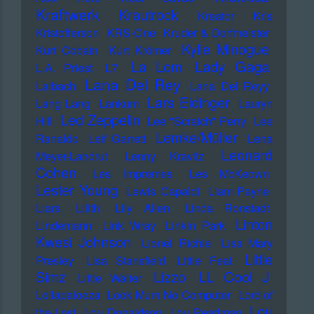
Kraftwerk
Krautrock
Kreator
Kris
Kristofferson
KRS-One
Kruder & Dorfmeister
Kylie Minogue
Kurt Cobain
Kurt Krömer
Lady Gaga
La Lom
L.A. Priest
L7
Lana Del Rey
Laibach
Lana Del Reyy
Lars Eidinger
Lang Lang
Lankum
Lauryn
Led Zeppelin
Hill
Lee "Scratch" Perry
Lee
Lemke/Müller
Ranaldo
Leif Garrett
Lena
Leonard
Meyer-Landrut
Lenny Kravitz
Cohen
Les Impremes
Les McKeown
Lester Young
Lewis Capaldi
Liam Payne
Liars
Lilith
Lily Allen
Linda Ronstadt
Linton
Lindemann
Link Wray
Linkin Park
Kwesi Johnson
Lionel Richie
Lisa Mary
Little
Presley
Lisa Stansfield
Little Feat
LL Cool J
Simz
Lizzo
Little Walter
Lollapalooza
Look Mum No Computer
Lord of
Lou
the Lost
Lou Donaldson
Lou Pearlman