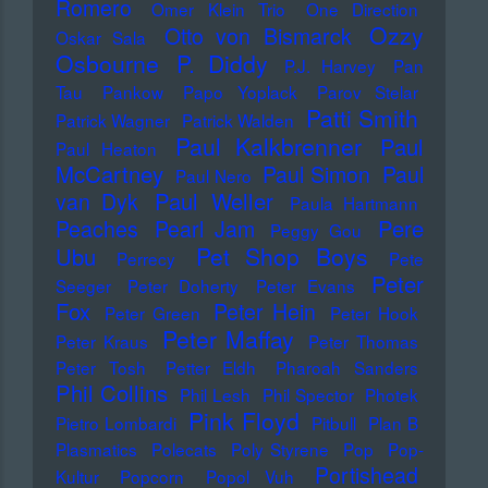
Romero
Omer Klein Trio
One Direction
Ozzy
Otto von Bismarck
Oskar Sala
Osbourne
P. Diddy
P.J. Harvey
Pan
Tau
Pankow
Papo Yoplack
Parov Stelar
Patti Smith
Patrick Wagner
Patrick Walden
Paul Kalkbrenner
Paul
Paul Heaton
McCartney
Paul Simon
Paul
Paul Nero
Paul Weller
van Dyk
Paula Hartmann
Pere
Peaches
Pearl Jam
Peggy Gou
Pet Shop Boys
Ubu
Perrecy
Pete
Peter
Seeger
Peter Doherty
Peter Evans
Fox
Peter Hein
Peter Green
Peter Hook
Peter Maffay
Peter Kraus
Peter Thomas
Peter Tosh
Petter Eldh
Pharoah Sanders
Phil Collins
Phil Lesh
Phil Spector
Photek
Pink Floyd
Pietro Lombardi
Pitbull
Plan B
Plasmatics
Polecats
Poly Styrene
Pop
Pop-
Portishead
Kultur
Popcorn
Popol Vuh