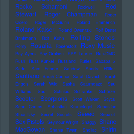
Rod
Rocko Schamoni
Rockwell
Stewart
Roger Champman
Roger
Cicero
Roger McGuinn
Roland Emmerich
Roland Kaiser
Roland Owsnitzki
Rolf Dieter
Rolling Stones
Brinkmann
Rolf Kühn
Rosalia
Roxy Music
Romy
Rosenstolz
Roy Ayers
Roy Orbison
RPS Lanrue
Run-DMC
Rush
Russ Kunkel
Russland
Rutles
Sababa 5
Sade
Sam Fender
Sandow
Sandra Hüller
Santiano
Sarah Connor
Sarah Davachi
Sarah
Engels
Sarah Wild
Sasha
Saturndaze
Saul
Williams
Sault
Schnipo Schranke
Schürze
Scorpions
Scooter
Scott Walker
Scycs
Sean Combs
Sebastian Krumbiegel
Sebastian
Seeed
Studnitzky
Secret Secrets
Sepalot
Sex Pistols
Shane
Seymour Wright
Shaggy
MacGowan
Shirin
Shania Twain
Shellac