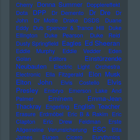
Donna Summer
Cherry
Dopplereffekt
Dr Dre
DPP
Dota
Dr Demento
Dr
John
Dr Motte
Drake
DSDS
Duane
Eddy
Dub Spencer & Trance Hill
Duke
Ellington
Duke Pearson
Duke Reid
Ed Sheeran
Eagles
Dusty Springfield
Eddie Murphy
Eddie Vedder
Eden
Einstürzende
Golan
Editors
Neubauten
Electric Light Orchestra
Elon Musk
Electronic
Ella Fitzgerald
Elton John
Elvis
Elvis Costello
Presley
Embryo
Emerson Lake And
Eminem
Emma-Jean
Palmer
Thackray
English Teacher
Engerling
Erasure
Erdmöbel
Eric B & Rakim
Eric
Clapton
Eric Drew Feldman
Erste
ESC
Allgemeine Verunsicherung
Etta
James
Eugen Cicero
Eurythmics