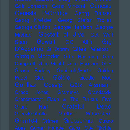
Genesis
Geir Jenssen
Gene Vincent
Genesis P-Orridge
Georg Danzer
Georg Kreisler
Georg Stefan Troller
George Clinton
George Harrison
George
Gestalt et Jive
Michael
Get Well
Gewalt
Gigi
Soon
GG Allin
D'Agostino
Giles Peterson
Gil Ofarim
Giorgio Moroder
Gitte Haenning
Glen
Campbell
Glen Gould
Glen Hansard
GLS
Gnarls Barkley
Goebbels/Harth
Golden
Goldie
Pudel Club
Goodie Mob
Gorillaz
Gossip
Götz Alsmann
Grace Jones
Grammys
Grandaddy
Grandmaster Flash & The Furious Five
Grateful Dead
Grant Hart
Grenzkontrolle
Grether Schwestern
Grim104
Grobschnitt
Grimes
Guano
Apes
Gunter Hampel
Guru
Guy Ritchie