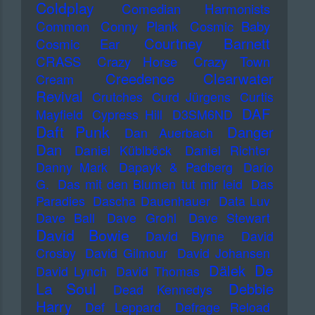
Coldplay
Comedian Harmonists
Common
Conny Plank
Cosmic Baby
Courtney Barnett
Cosmic Ear
CRASS
Crazy Horse
Crazy Town
Creedence Clearwater
Cream
Revival
Crutches
Curd Jürgens
Curtis
DAF
Mayfield
Cypress Hill
D3SM6ND
Daft Punk
Danger
Dan Auerbach
Dan
Daniel Küblböck
Daniel Richter
Danny Mark
Dapayk & Padberg
Dario
G.
Das mit den Blumen tut mir leid
Das
Paradies
Dascha Dauenhauer
Data Luv
Dave Ball
Dave Grohl
Dave Stewart
David Bowie
David Byrne
David
Crosby
David Gilmour
David Johansen
De
Dälek
David Lynch
David Thomas
La Soul
Debbie
Dead Kennedys
Harry
Def Leppard
Defrage Reload