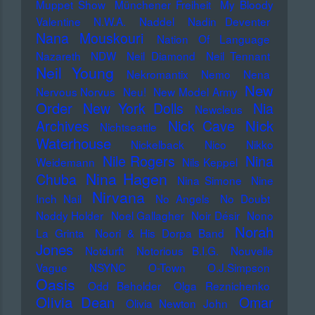
Muppet Show
Münchener Freiheit
My Bloody
Valentine
N.W.A.
Naddel
Nadin Deventer
Nana Mouskouri
Nation Of Language
Nazareth
NDW
Neil Diamond
Neil Tennant
Neil Young
Nekromantix
Nemo
Nena
New
Nervous Norvus
Neu!
New Model Army
Order
New York Dolls
Nia
Newcleus
Nick
Archives
Nick Cave
Nichtseattle
Waterhouse
Nickelback
Nico
Nikko
Nile Rogers
Nina
Weidemann
Nils Keppel
Nina Hagen
Chuba
Nina Simone
Nine
Nirvana
Inch Nail
No Angels
No Doubt
Noddy Holder
Noel Gallagher
Noir Désir
Nono
Norah
La Grinta
Noori & His Dorpa Band
Jones
Notdurft
Notorious B.I.G.
Nouvelle
Vague
NSYNC
O-Town
O.J.Simpson
Oasis
Odd Beholder
Olga Reznichenko
Olivia Dean
Omar
Olivia Newton John