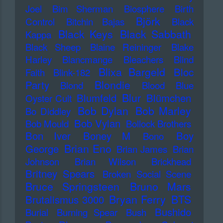
Joel
Bim Sherman
Biosphere
Birth
Björk
Control
Bitchin Bajas
Black
Black Keys
Black Sabbath
Kappa
Black Sheep
Blaine Reininger
Blake
Harley
Blancmange
Bleachers
Blind
Blixa Bargeld
Bloc
Faith
Blink-182
Blondie
Party
Blond
Blood
Blue
Blur
Blumfeld
Blümchen
Oyster Cult
Bob Dylan
Bob Marley
Bo Diddley
Bob Vylan
Bob Mould
Bollock Brothers
Bon Iver
Boney M
Boy
Bono
Brian Eno
George
Brian James
Brian
Johnson
Brian Wilson
Brickhead
Britney Spears
Broken Social Scene
Bruce Springsteen
Bruno Mars
Bryan Ferry
BTS
Brutalismus 3000
Bushido
Burial
Burning Spear
Bush