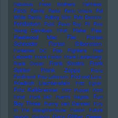
Fabulous Freak Brothers
Faithless
Falco
Family
Farce
Farin Urlaub
Fat
White Family
Fatboy Slim
Fats Domino
Fehlfarben
Feist
Fever Ray
Fil
Fine
Flake
Flea
Young Cannibals
FINK
Fler
Fleetwood Mac
Florian
Schneider
Florian Silbereisen
Foo Fighters
Fontaines DC
Fran
Lebowitz
Frank Farian
Frank Laufenberg
Frank Sinatra
Frank
Frank Ocean
Frank Zappa
Spilker
Franz
Ferdinand
Frau Lehmann
Fred und Luna
Friedrich Liechtenstein
Fritz Egner
Fritz Kalkbrenner
Fritz Puppel
Fritzi
Fun
Ernst
Front 242
Fuerza Regida
Boy Three
Funny van Dannen
Fury
In The Slaughterhouse
Fusion
Future
Gary Glitter
Geese
Islands
Galliano