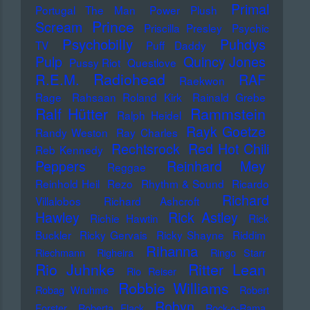
Primal
Portugal The Man
Power Plush
Prince
Scream
Priscilla Presley
Psychic
Psychobilly
Puhdys
TV
Puff Daddy
Pulp
Quincy Jones
Pussy Riot
Questlove
Radiohead
R.E.M.
RAF
Raekwon
Rage
Rahsaan Roland Kirk
Rainald Grebe
Ralf Hütter
Rammstein
Ralph Heidel
Rayk Goetze
Randy Weston
Ray Charles
Rechtsrock
Red Hot Chili
Reb Kennedy
Peppers
Reinhard Mey
Reggae
Reinhold Heil
Rezo
Rhythm & Sound
Ricardo
Richard
Villalobos
Richard Ashcroft
Hawley
Rick Astley
Richie Hawtin
Rick
Buckler
Ricky Gervais
Ricky Shayne
Riddim
Rihanna
Riechmann
Righeira
Ringo Starr
Rio Juhnke
Ritter Lean
Rio Reiser
Robbie Williams
Robag Wruhme
Robert
Robyn
Forster
Roberta Flack
Rock-o-Rama