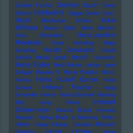
Günther Jauch
Günther Fischer
Gwen
Haftbefehl
Stefani
Haggai Cohen
Haim
Haiyti
Hank
Hamburger Schule
Williams
Hanns Eisler
Hans Reichel
Hans-Joachim
Hans Rosenthal
Roedelius
Haoe Kerkeling
Hape
Harald Grosskopf
Kerkeling
Harald
Juhnke
Harald Lesch
Hard-Fi
Harmonia
Harry Styles
Hasil Adkins
Hattler
Hazel
Brugger
Heaven 17
Heiner Pudelko
Heino
Heinz Rudolf Kunze
Heintje
Heinz
Helene Fischer
Schenk
Helge
Schneider
Helmet
Helmut Schmidt
Henning
Herbert
May
Henry Rollins
Grönemeyer
Herman Brood
Hermeto
Pascoal
HipHop Made in Germany
Hitler
Hitster
Holger Czukay
Honolulu Mountain
Horst Lichter
Daffodils
Horst