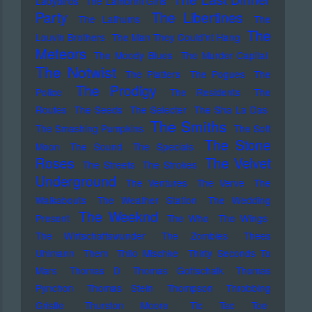
Ladybirds
The Lambrini Girls
Party
The Libertines
The Lathums
The
The
Louvin Brothers
The Man They Could'nt Hang
Meteors
The Moody Blues
The Murder Capital
The Notwist
The Platters
The Pogues
The
The Prodigy
Police
The Residents
The
Routes
The Seeds
The Selecter
The Sha La Das
The Smiths
The Smashing Pumpkins
The Soft
The Stone
Moon
The Sound
The Specials
Roses
The Velvet
The Streets
The Strokes
Underground
The Ventures
The Verve
The
Walkabouts
The Weather Station
The Wedding
The Weeknd
Present
The Who
The Wings
The Wirtschaftswunder
The Zombies
Thees
Uhlmann
Them
Thilo Mischke
Thirty Seconds To
Mars
Thomas D
Thomas Gottschalk
Thomas
Pynchon
Thomas Stein
Thompson
Throbbing
Gristle
Thurston Moore
Tic Tac Toe