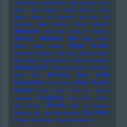
Uschi Brüning
Van Morrison
Vicky Leandros
Vince
Clarke
Vince Staples
Violent Femmes
Virgin
Steele
Visage
Viv Albertine
Von Spar
Von
Südenfed
Walker Brothers
Wanda
Warpaint
Watergate
Web Web
Weird Al Yankovic
Westbam
WeJazz
Wet Leg
Wham
Wiglaf Droste
Wham!
White Stripes
Wildecker Herzbuben
Will Ferrell
William Shatner
Willie Nelson
Wolf Biermann
Wolf Wondratschek
Wolfgang Flür
Wolfgang Zechner
Woodstock
Wu-Tang Clan
X-Mal
World Party
Xatar
Xavier
Deutschland
X-Ray Spex
Naidoo
Yassin
Yeule
Yoko Ono
Yousuke
Yungblud
Yukimatsu
Yves Tumor
Z-Pain
Zah1de
Zach Condon
Zaho De Sagazan
Zoh Amba
Zartmann
Zaz
Zick Zack Records
Zombies
Zoot Money
Zugezogen Maskulin