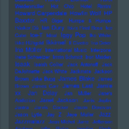
Weidenmüller
Hot Chip
Hotel Rimini
Howard Carpendale
Howlin Wolf
HP
Baxxter
HR Giger
Humpe & Humpe
Ian Dury
Hüsker Dü
Ibiza Final Boss
Ice
Iggy Pop
Ice-T
Cube
Ideal
Ike White
Ikkimel
Ikke Hüftgold
Il Civetto
Ina Deter
Ina Müller
International Music
Interzone
Irene Schweizer
Irmin Schmidt
Iron Maiden
Isaak
Isaiah Collier
Jack Antonoff
Jack
DeJohnette
Jack White
Jackmate
Jackson
James Blake
Brown
Jake Bugg
James
James Last
Jamie
Brown
James Carr
xx
Jan Delay
Jan Müller
Jane's
Janet Jackson
Addiction
Janis Joplin
Jantra
Jarvis Cocker
Jason Donovan
Jazz
Jason Lytle
Jay Z
Jaye Muller
Jazzmatazz
Jean-Michel Jarre
Jefferson
Airplane
Jello Biafra
Jennifer Finch