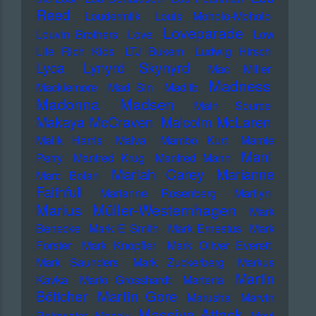
Reed
Loudermilk
Louis Moholo-Moholo
Loveparade
Louvin Brothers
Love
Low
Life Rich Kids
LTJ Bukem
Ludwig Hirsch
Lyca
Lynyrd Skynyrd
Mac Miller
Madness
Macklemore
Mad Sin
Madlib
Madonna
Madsen
Main Source
Makaya McCraven
Malcolm McLaren
Malik Harris
Malva
Mambo Kurt
Mamie
Mani
Perry
Manfred Krug
Manfred Mann
Mariah Carey
Marianne
Marc Bolan
Faithfull
Marianne Rosenberg
Marilyn
Marius Müller-Westernhagen
Mark
Benecke
Mark E Smith
Mark Ernestus
Mark
Forster
Mark Knopfler
Mark Oliver Everett
Mark Saunders
Mark Zuckerberg
Markus
Martin
Kavka
Marlo Grosshardt
Marteria
Martin Gore
Böttcher
Marusha
Marvin
Massive Attack
Rainwater
Massiv
Mavi