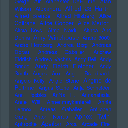
Geige
Air
Alabaster DePlume
Alan
Alfred 23 Harth
Wilson
Alexandra
Alfred Brendel
Alfred Hilsberg
Alice
Alice Cooper
Coltrane
Alice Merton
Alicia Keys
Alma Naidu
Althea And
Amy Winehouse
Donna
Andre 3000
Andre Herzberg
Andrea Berg
Andreas
Dorau
Andreas Gabalier
Andrew
Eldritch
Andrew Vachss
Andy Bell
Andy
Andy Fletch Fletcher
Brings
Andy
Smith
Angela Aux
Angelo Branduardi
Angine de
Angelo Kelly
Angie Stone
Poitrine
Angus Stone
Anja Schneider
Ann Peebles
AnNa R.
Annahstasia
Anne Will
Annenmaykantereit
Annie
Lennox
Anreas Gabalier
Antilopen
Aphex Twin
Gang
Anton Karras
Apsilon
Aphrodite
Arca
Arcade Fire