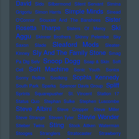
David
Sido
Silbermond
Silent Servant
Simina
Simple Minds
Grigoriu
Simon Harris
Sinead
Sister
O'Connor
Siouxsie And The Banshees
Ski
Rosetta Tharpe
Sisters Of Mercy
Aggu
Skinner Brothers
Skinny Pelembe
Sky
Sleaford Mods
Saxon
Slade
Sleater-
Sly And The Family Stone
Kinney
Smag
Snoop Dogg
Pa Dig Selv
Soap & Skin
Soft
Soft Machine
Cell
Sonic Youth
Sonics
Sophia Kennedy
Sonny Rollins
Soolking
Spliff
South Park
Sparks
Spencer Davis Group
Sprints
Squarepusher
St. Vincent
Station 17
Status Quo
Stephan Sulke
Stephen Luscombe
Steve Albini
Steve Cropper
Steve Miller
Stevie Wonder
Steve Strange
Steven Tyler
Sting
Stieber Twins
Stock Aitken Waterman
Stooges
Stranglers
Stratocaster
Strawberry