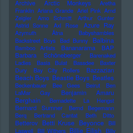
Archive
Arctic Monkeys
Aretha
Franklin
Ariana Grande
Ariel Pink
Arnd
Zeigler
Arno Schmitt
Arthur Gunter
Azure Ray
Astrid Sonne
Axl Rose
Azymuth
Ätna
Babyshambles
Balbina
Backstreet Boys
Bad Bunny
Bananarama
BAP
Bamboo Artists
Barbara Schöneberger
Barenaked
Ladies
Basia Bulat
Bassdee
Baxter
Bazzazian
Dury
Bay City Rollers
Beach Boys
Beastie Boys
Beatles
Beckenbauer
Bee Gees
Beirut
Ben
Benjamin Amaru
LaMar Gay
Berghain
Bernadette La Hengst
Bernard Sumner
Bernd Begemann
Berq
Bertrand Cantat
Beth Ditto
Betti Kruse
Beyonce
Betterov
Bill
Billie Eilish
Laswell
Bill Withers
Billy