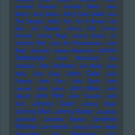
Jennifer Rostock
Jennifer Weist
Jens
Jerry Lee Lewis
Balzer
Jerry Butler
Jeru
The Damaja
Jethro Tull
Jim E Brown
Jim
Kerr
Jim Rakete
Jimmy Cliff
Jimmy
Kimmel
Jimmy Page
Jimmy Savile
JJ
Joachim Witt
Joan As Policewoman
Joan
Jochen
Baez
JoanJett
Joanna Newsome
Distelmayer
Jock McDonald
Joe
Joe Jackson
Goddard
Joe Meek
Joey
John Cale
Kelly
John Cage
John
Fogerty
John Foxx
John Grant
John
John Maus
Lennon
John Lydon
John
John Peel
Mayall
John Travolta
John
Johnny Cash
Zorn
Johnny Depp
Johnny Marr
Johnny Rotten
Jonathan
Jonathan
Jeremiah
Jonathan Meese
Richman
Jose
Joni Mitchell
Jonzun Crew
Joy
Gonzales
Joy Denalane