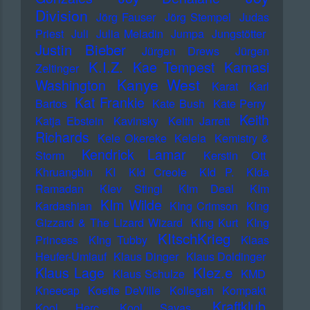
Division
Jörg Fauser
Jörg Stempel
Judas
Priest
Juli
Julia Meladin
Jumpa
Jungstötter
Justin Bieber
Jürgen Drews
Jürgen
K.I.Z.
Kae Tempest
Kamasi
Zeltinger
Kanye West
Washington
Karat
Karl
Kat Frankie
Bartos
Kate Bush
Kate Perry
Keith
Katja Ebstein
Kavinsky
Keith Jarrett
Richards
Kele Okereke
Kelela
Kemistry &
Kendrick Lamar
Storm
Kerstin Ott
Khruangbin
KI
KId Creole
KId P.
KIda
Ramadan
KIev Stingl
KIm Deal
KIm
KIm Wilde
Kardashian
KIng Crimson
KIng
Gizzard & The Lizard Wizard
KIng Kurt
KIng
KItschKrieg
Princess
KIng Tubby
Klaas
Heufer-Umlauf
Klaus Dinger
Klaus Doldinger
Klez.e
Klaus Lage
Klaus Schulze
KMD
Kneecap
Koefte DeVille
Kollegah
Kompakt
Kraftklub
Kool Herc
Kool Savas