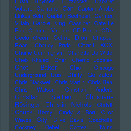
Busta Rhymes
Buzzcocks
Cabaret
Can
Voltaire
Campino
Captain Ahabs
Linkes Bein
Captain Beefheart
Carmen
Carole King
Villain
Cassiber
Cate Le
Bon
Caterina Valente
CD-Boxen
CDs
Celine Dion
Ceelo Green
Chappell
Charli XCX
Roan
Charley Pride
Charlie Cunningham
Charlotte De Witte
Cheb Khaled
Cher
Cherno Jobatey
Chet Baker
Chic
Chicago
Chilly Gonzales
Underground Duo
Chris Blackwell
Chris Martin
Chris Rea
Chris Watson
Christian Anders
Christiane
Christian Steiffen
Rösinger
Christin Nichols
Christl
Chuck Berry
Cindy & Bert
Circa
City
Waves
Clive Davis
Coachella
Cockney Rebel
Cocteau Twins