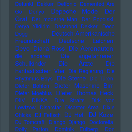
Defunkt
Dekker
Delfonic
Demented Are
Depeche Mode
Der
Go
Denyo
Graf
Der moderne Man
Der Popolski
Derya Yildirim
Desmond Dekker
Deso
Deutsch-Amerikanische
Dogg
Freundschaft
Deutsche Laichen
Devo
Die Aeronauten
Diana Ross
Die angefahrenen
die anderen
Die Ärzte
Schulkinder
Die
Fantastischen Vier
Die Regierung
Die
Die Sterne
Rhythmus Boys
Die Türen
Dieter Maschine Birr
Dieter Bohlen
Dieter Thomas Heck
Dieter Moebius
DiIV
DIKKA
Dire Straits
Dirk von
Lowtzow
Disarstar
Disaster Area
Dixie
DJ Koze
DJ Hell
Chicks
DJ Fetisch
DJ Tomcraft
Django Django
Doctorella
Dolly Parton
Dominik Eulberg
Don