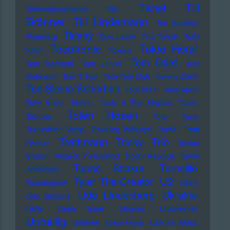
Till
Tikhet
Tiefbasskommando TBK
Brönner
Till Lindemann
Tim Buckley
Timmy
Timewarp
Timo Lassy
Tina Turner
Toby
Tocotronic
Tokio Hotel
Keith
Tokens
Tom Odell
Tom Gerhardt
Tom Lehrer
Tom
Robinson
Tom T. Hall
Tom Tom Club
Tommy Cash
Ton Steine Scherben
Toni Krahl
Tony Allen
Tony Krahl
Tony-L
Toots & The Maytals
Torch
Toten Hosen
Tortoise
Toto
Toya
Transvision Vamp
Traveling Wilburys
Travis
Trent
Trettmann
Trio
Tricky
Reznor
Tristan
Brusch
Tristwch Y Fenywod
Trojan Records
Tunde
Tupac Shakur
Turnstile
Adebimpe
U2
Tyler The Creator
Tuxedomoon
UB40
Udo Lindenberg
Ukraine
Udo Jürgens
UKW
Ulrich Tukur
Ultravox
Underworld
Unheilig
Unionen
Uriah Heep
USA for Africa