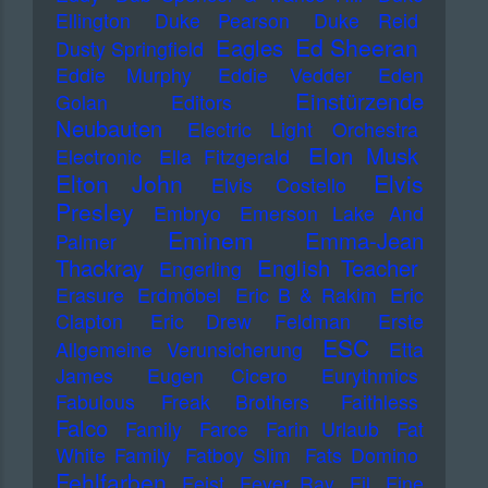
Ellington
Duke Pearson
Duke Reid
Ed Sheeran
Eagles
Dusty Springfield
Eddie Murphy
Eddie Vedder
Eden
Einstürzende
Golan
Editors
Neubauten
Electric Light Orchestra
Elon Musk
Electronic
Ella Fitzgerald
Elton John
Elvis
Elvis Costello
Presley
Embryo
Emerson Lake And
Eminem
Emma-Jean
Palmer
Thackray
English Teacher
Engerling
Erasure
Erdmöbel
Eric B & Rakim
Eric
Clapton
Eric Drew Feldman
Erste
ESC
Allgemeine Verunsicherung
Etta
James
Eugen Cicero
Eurythmics
Fabulous Freak Brothers
Faithless
Falco
Family
Farce
Farin Urlaub
Fat
White Family
Fatboy Slim
Fats Domino
Fehlfarben
Feist
Fever Ray
Fil
Fine