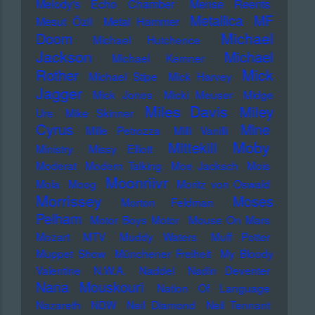
Melody's Echo Chamber
Mense Reents
Metallica
MF
Mesut Özil
Metal Hammer
Michael
Doom
Michael Hutchence
Jackson
Michael
Michael Kemner
Mick
Rother
Michael Stipe
Mick Harvey
Jagger
Mick Jones
Micki Meuser
Midge
Miles Davis
Miley
Ure
Mike Skinner
Cyrus
Mine
Mille Petrozza
Milli Vanilli
Moby
Mittekill
Ministry
Missy Elliott
Moderat
Modern Talking
Moe Jacksch
Mois
Moonriivr
Mola
Moog
Moritz von Oswald
Morrissey
Moses
Morton Feldman
Pelham
Motor Boys Motor
Mouse On Mars
Mozart
MTV
Muddy Waters
Muff Potter
Muppet Show
Münchener Freiheit
My Bloody
Valentine
N.W.A.
Naddel
Nadin Deventer
Nana Mouskouri
Nation Of Language
Nazareth
NDW
Neil Diamond
Neil Tennant