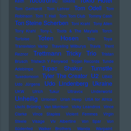
Tocotronic
Tokio Hotel
Keith
Tokens
Tom Odell
Tom Gerhardt
Tom Lehrer
Tom
Robinson
Tom T. Hall
Tom Tom Club
Tommy Cash
Ton Steine Scherben
Toni Krahl
Tony Allen
Tony Krahl
Tony-L
Toots & The Maytals
Torch
Toten Hosen
Tortoise
Toto
Toya
Transvision Vamp
Traveling Wilburys
Travis
Trent
Trettmann
Trio
Tricky
Reznor
Tristan
Brusch
Tristwch Y Fenywod
Trojan Records
Tunde
Tupac Shakur
Turnstile
Adebimpe
U2
Tyler The Creator
Tuxedomoon
UB40
Udo Lindenberg
Ukraine
Udo Jürgens
UKW
Ulrich Tukur
Ultravox
Underworld
Unheilig
Unionen
Uriah Heep
USA for Africa
Uschi Brüning
Van Morrison
Vicky Leandros
Vince
Clarke
Vince Staples
Violent Femmes
Virgin
Steele
Visage
Viv Albertine
Von Spar
Von
Südenfed
Walker Brothers
Wanda
Warpaint