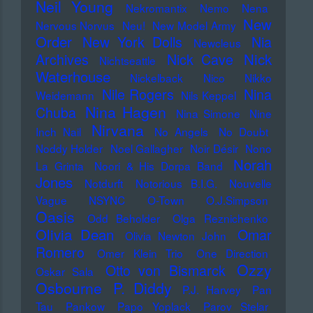
Neil Young
Nekromantix
Nemo
Nena
New
Nervous Norvus
Neu!
New Model Army
Order
New York Dolls
Nia
Newcleus
Nick
Archives
Nick Cave
Nichtseattle
Waterhouse
Nickelback
Nico
Nikko
Nile Rogers
Nina
Weidemann
Nils Keppel
Nina Hagen
Chuba
Nina Simone
Nine
Nirvana
Inch Nail
No Angels
No Doubt
Noddy Holder
Noel Gallagher
Noir Désir
Nono
Norah
La Grinta
Noori & His Dorpa Band
Jones
Notdurft
Notorious B.I.G.
Nouvelle
Vague
NSYNC
O-Town
O.J.Simpson
Oasis
Odd Beholder
Olga Reznichenko
Olivia Dean
Omar
Olivia Newton John
Romero
Omer Klein Trio
One Direction
Ozzy
Otto von Bismarck
Oskar Sala
Osbourne
P. Diddy
P.J. Harvey
Pan
Tau
Pankow
Papo Yoplack
Parov Stelar