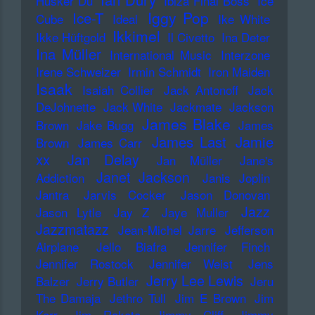
Hüsker Dü
Ibiza Final Boss
Ice
Iggy Pop
Ice-T
Cube
Ideal
Ike White
Ikkimel
Ikke Hüftgold
Il Civetto
Ina Deter
Ina Müller
International Music
Interzone
Irene Schweizer
Irmin Schmidt
Iron Maiden
Isaak
Isaiah Collier
Jack Antonoff
Jack
DeJohnette
Jack White
Jackmate
Jackson
James Blake
Brown
Jake Bugg
James
James Last
Jamie
Brown
James Carr
xx
Jan Delay
Jan Müller
Jane's
Janet Jackson
Addiction
Janis Joplin
Jantra
Jarvis Cocker
Jason Donovan
Jazz
Jason Lytle
Jay Z
Jaye Muller
Jazzmatazz
Jean-Michel Jarre
Jefferson
Airplane
Jello Biafra
Jennifer Finch
Jennifer Rostock
Jennifer Weist
Jens
Jerry Lee Lewis
Balzer
Jerry Butler
Jeru
The Damaja
Jethro Tull
Jim E Brown
Jim
Kerr
Jim Rakete
Jimmy Cliff
Jimmy