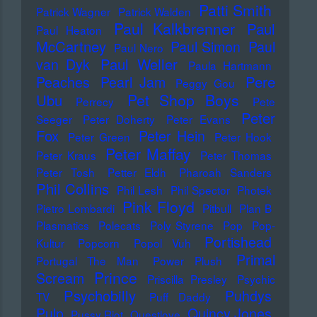
Patti Smith
Patrick Wagner
Patrick Walden
Paul Kalkbrenner
Paul
Paul Heaton
McCartney
Paul Simon
Paul
Paul Nero
Paul Weller
van Dyk
Paula Hartmann
Pere
Peaches
Pearl Jam
Peggy Gou
Pet Shop Boys
Ubu
Perrecy
Pete
Peter
Seeger
Peter Doherty
Peter Evans
Fox
Peter Hein
Peter Green
Peter Hook
Peter Maffay
Peter Kraus
Peter Thomas
Peter Tosh
Petter Eldh
Pharoah Sanders
Phil Collins
Phil Lesh
Phil Spector
Photek
Pink Floyd
Pietro Lombardi
Pitbull
Plan B
Plasmatics
Polecats
Poly Styrene
Pop
Pop-
Portishead
Kultur
Popcorn
Popol Vuh
Primal
Portugal The Man
Power Plush
Prince
Scream
Priscilla Presley
Psychic
Psychobilly
Puhdys
TV
Puff Daddy
Pulp
Quincy Jones
Pussy Riot
Questlove