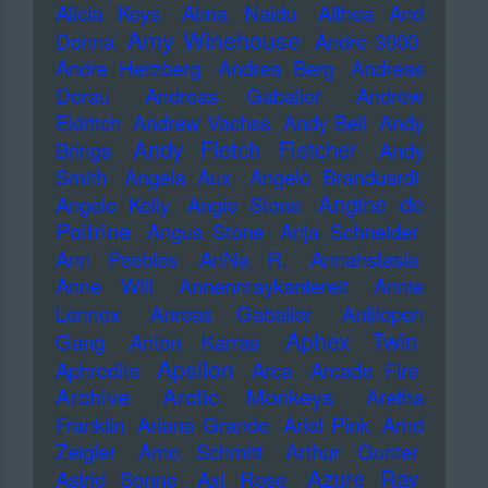
Alicia Keys
Alma Naidu
Althea And
Amy Winehouse
Donna
Andre 3000
Andre Herzberg
Andrea Berg
Andreas
Dorau
Andreas Gabalier
Andrew
Eldritch
Andrew Vachss
Andy Bell
Andy
Andy Fletch Fletcher
Brings
Andy
Smith
Angela Aux
Angelo Branduardi
Angine de
Angelo Kelly
Angie Stone
Poitrine
Angus Stone
Anja Schneider
Ann Peebles
AnNa R.
Annahstasia
Anne Will
Annenmaykantereit
Annie
Lennox
Anreas Gabalier
Antilopen
Aphex Twin
Gang
Anton Karras
Apsilon
Aphrodite
Arca
Arcade Fire
Archive
Arctic Monkeys
Aretha
Franklin
Ariana Grande
Ariel Pink
Arnd
Zeigler
Arno Schmitt
Arthur Gunter
Azure Ray
Astrid Sonne
Axl Rose