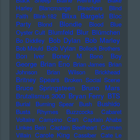
Black Sheep
Blaine Reininger
Blake
Harley
Blancmange
Bleachers
Blind
Blixa Bargeld
Bloc
Faith
Blink-182
Blondie
Party
Blond
Blood
Blue
Blur
Blumfeld
Blümchen
Oyster Cult
Bob Dylan
Bob Marley
Bo Diddley
Bob Vylan
Bob Mould
Bollock Brothers
Bon Iver
Boney M
Boy
Bono
Brian Eno
George
Brian James
Brian
Johnson
Brian Wilson
Brickhead
Britney Spears
Broken Social Scene
Bruce Springsteen
Bruno Mars
Bryan Ferry
BTS
Brutalismus 3000
Bushido
Burial
Burning Spear
Bush
Busta Rhymes
Buzzcocks
Cabaret
Can
Voltaire
Campino
Captain Ahabs
Linkes Bein
Captain Beefheart
Carmen
Carole King
Villain
Cassiber
Cate Le