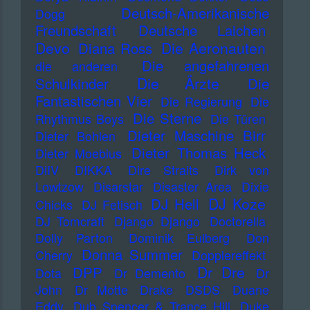
Deutsch-Amerikanische
Dogg
Freundschaft
Deutsche Laichen
Devo
Die Aeronauten
Diana Ross
Die angefahrenen
die anderen
Die Ärzte
Schulkinder
Die
Fantastischen Vier
Die Regierung
Die
Die Sterne
Rhythmus Boys
Die Türen
Dieter Maschine Birr
Dieter Bohlen
Dieter Thomas Heck
Dieter Moebius
DiIV
DIKKA
Dire Straits
Dirk von
Lowtzow
Disarstar
Disaster Area
Dixie
DJ Koze
DJ Hell
Chicks
DJ Fetisch
DJ Tomcraft
Django Django
Doctorella
Dolly Parton
Dominik Eulberg
Don
Donna Summer
Cherry
Dopplereffekt
Dr Dre
DPP
Dota
Dr Demento
Dr
John
Dr Motte
Drake
DSDS
Duane
Eddy
Dub Spencer & Trance Hill
Duke