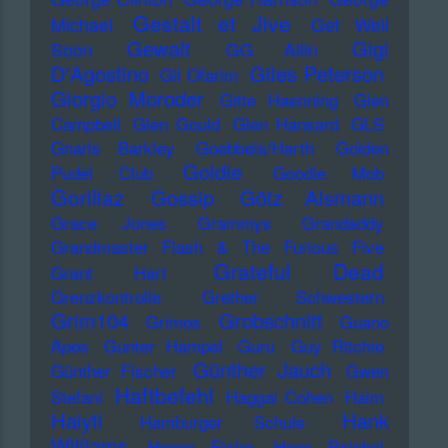
Gestalt et Jive
Michael
Get Well
Gewalt
Gigi
Soon
GG Allin
D'Agostino
Giles Peterson
Gil Ofarim
Giorgio Moroder
Gitte Haenning
Glen
Campbell
Glen Gould
Glen Hansard
GLS
Gnarls Barkley
Goebbels/Harth
Golden
Goldie
Pudel Club
Goodie Mob
Gorillaz
Gossip
Götz Alsmann
Grace Jones
Grammys
Grandaddy
Grandmaster Flash & The Furious Five
Grateful Dead
Grant Hart
Grenzkontrolle
Grether Schwestern
Grim104
Grobschnitt
Grimes
Guano
Apes
Gunter Hampel
Guru
Guy Ritchie
Günther Jauch
Günther Fischer
Gwen
Haftbefehl
Stefani
Haggai Cohen
Haim
Haiyti
Hank
Hamburger Schule
Williams
Hanns Eisler
Hans Reichel