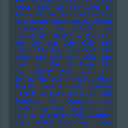
Kimmel
Jimmy Page
Jimmy Savile
JJ
Joachim Witt
Joan As Policewoman
Joan
Jochen
Baez
JoanJett
Joanna Newsome
Distelmayer
Jock McDonald
Joe
Joe Jackson
Goddard
Joe Meek
Joey
John Cale
Kelly
John Cage
John
Fogerty
John Foxx
John Grant
John
John Maus
Lennon
John Lydon
John
John Peel
Mayall
John Travolta
John
Johnny Cash
Zorn
Johnny Depp
Johnny Marr
Johnny Rotten
Jonathan
Jonathan
Jeremiah
Jonathan Meese
Richman
Jose
Joni Mitchell
Jonzun Crew
Joy
Gonzales
Joy Denalane
Division
Jörg Fauser
Jörg Stempel
Judas
Priest
Juli
Julia Meladin
Jumpa
Jungstötter
Justin Bieber
Jürgen Drews
Jürgen