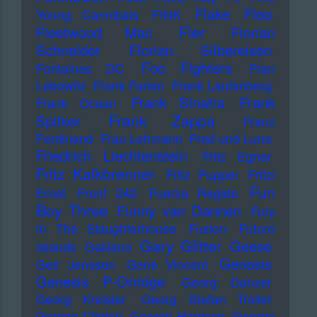
Flake
Flea
Young Cannibals
FINK
Fler
Fleetwood Mac
Florian
Schneider
Florian Silbereisen
Foo Fighters
Fontaines DC
Fran
Lebowitz
Frank Farian
Frank Laufenberg
Frank Sinatra
Frank
Frank Ocean
Frank Zappa
Spilker
Franz
Ferdinand
Frau Lehmann
Fred und Luna
Friedrich Liechtenstein
Fritz Egner
Fritz Kalkbrenner
Fritz Puppel
Fritzi
Fun
Ernst
Front 242
Fuerza Regida
Boy Three
Funny van Dannen
Fury
In The Slaughterhouse
Fusion
Future
Gary Glitter
Geese
Islands
Galliano
Genesis
Geir Jenssen
Gene Vincent
Genesis P-Orridge
Georg Danzer
Georg Kreisler
Georg Stefan Troller
George Clinton
George Harrison
George