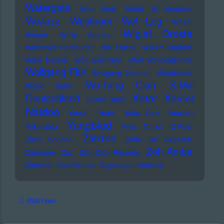
Watergate
Web Web
Weird Al Yankovic
Westbam
WeJazz
Wet Leg
Wham
Wiglaf Droste
Wham!
White Stripes
Wildecker Herzbuben
Will Ferrell
William Shatner
Willie Nelson
Wolf Biermann
Wolf Wondratschek
Wolfgang Flür
Wolfgang Zechner
Woodstock
Wu-Tang Clan
X-Mal
World Party
Xatar
Xavier
Deutschland
X-Ray Spex
Naidoo
Yassin
Yeule
Yoko Ono
Yousuke
Yungblud
Yukimatsu
Yves Tumor
Z-Pain
Zah1de
Zach Condon
Zaho De Sagazan
Zoh Amba
Zartmann
Zaz
Zick Zack Records
Zombies
Zoot Money
Zugezogen Maskulin
RSS Feed