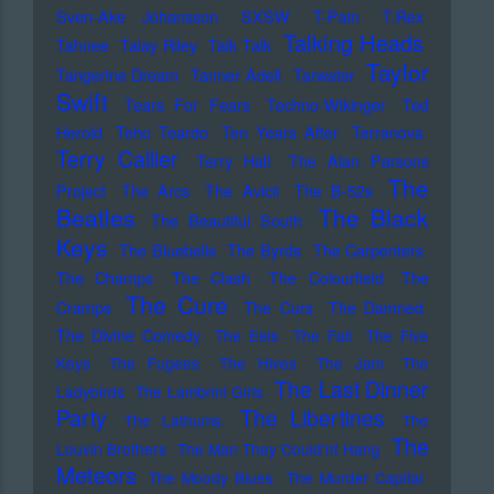
Sven-Ake Johansson
SXSW
T-Pain
T.Rex
Talking Heads
Tahnee
Talay Riley
Talk Talk
Taylor
Tangerine Dream
Tanner Adell
Tarwater
Swift
Tears For Fears
Techno-Wikinger
Ted
Herold
Teho Teardo
Ten Years After
Terranova
Terry Callier
Terry Hall
The Alan Parsons
The
Project
The Arcs
The Avicii
The B-52s
Beatles
The Black
The Beautiful South
Keys
The Bluebells
The Byrds
The Carpenters
The Champs
The Clash
The Colourfield
The
The Cure
Cramps
The Curs
The Damned
The Divine Comedy
The Eels
The Fall
The Five
Keys
The Fugees
The Hives
The Jam
The
The Last Dinner
Ladybirds
The Lambrini Girls
Party
The Libertines
The Lathums
The
The
Louvin Brothers
The Man They Could'nt Hang
Meteors
The Moody Blues
The Murder Capital