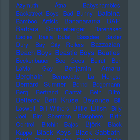
Azymuth
Ätna
Babyshambles
Balbina
Backstreet Boys
Bad Bunny
Bananarama
BAP
Bamboo Artists
Barbara Schöneberger
Barenaked
Ladies
Basia Bulat
Bassdee
Baxter
Bazzazian
Dury
Bay City Rollers
Beach Boys
Beastie Boys
Beatles
Beckenbauer
Bee Gees
Beirut
Ben
Benjamin Amaru
LaMar Gay
Berghain
Bernadette La Hengst
Bernard Sumner
Bernd Begemann
Berq
Bertrand Cantat
Beth Ditto
Betti Kruse
Beyonce
Betterov
Bill
Billie Eilish
Laswell
Bill Withers
Billy
Joel
Bim Sherman
Biosphere
Birth
Björk
Control
Bitchin Bajas
Black
Black Keys
Black Sabbath
Kappa