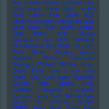
Bon
Caterina Valente
CD-Boxen
CDs
Celine Dion
Ceelo Green
Chappell
Charli XCX
Roan
Charley Pride
Charlie Cunningham
Charlotte De Witte
Cheb Khaled
Cher
Cherno Jobatey
Chet Baker
Chic
Chicago
Chilly Gonzales
Underground Duo
Chris Blackwell
Chris Martin
Chris Rea
Chris Watson
Christian Anders
Christiane
Christian Steiffen
Rösinger
Christin Nichols
Christl
Chuck Berry
Cindy & Bert
Circa
City
Waves
Clive Davis
Coachella
Cockney Rebel
Cocteau Twins
Coldplay
Comedian Harmonists
Common
Conny Plank
Cosmic Baby
Courtney Barnett
Cosmic Ear
CRASS
Crazy Horse
Crazy Town