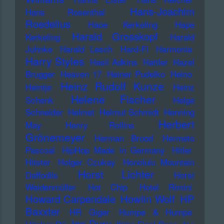
Hans-Joachim
Hans Rosenthal
Roedelius
Haoe Kerkeling
Hape
Harald Grosskopf
Kerkeling
Harald
Juhnke
Harald Lesch
Hard-Fi
Harmonia
Harry Styles
Hasil Adkins
Hattler
Hazel
Brugger
Heaven 17
Heiner Pudelko
Heino
Heinz Rudolf Kunze
Heintje
Heinz
Helene Fischer
Schenk
Helge
Schneider
Helmet
Helmut Schmidt
Henning
Herbert
May
Henry Rollins
Grönemeyer
Herman Brood
Hermeto
Pascoal
HipHop Made in Germany
Hitler
Hitster
Holger Czukay
Honolulu Mountain
Horst Lichter
Daffodils
Horst
Weidenmüller
Hot Chip
Hotel Rimini
Howard Carpendale
Howlin Wolf
HP
Baxxter
HR Giger
Humpe & Humpe
Ian Dury