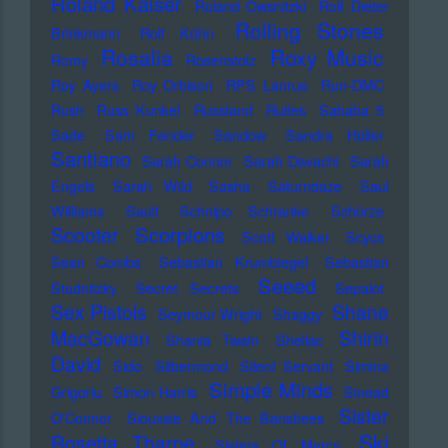
Roland Kaiser
Roland Owsnitzki
Rolf Dieter
Rolling Stones
Brinkmann
Rolf Kühn
Rosalia
Roxy Music
Romy
Rosenstolz
Roy Ayers
Roy Orbison
RPS Lanrue
Run-DMC
Rush
Russ Kunkel
Russland
Rutles
Sababa 5
Sade
Sam Fender
Sandow
Sandra Hüller
Santiano
Sarah Connor
Sarah Davachi
Sarah
Engels
Sarah Wild
Sasha
Saturndaze
Saul
Williams
Sault
Schnipo Schranke
Schürze
Scorpions
Scooter
Scott Walker
Scycs
Sean Combs
Sebastian Krumbiegel
Sebastian
Seeed
Studnitzky
Secret Secrets
Sepalot
Sex Pistols
Shane
Seymour Wright
Shaggy
MacGowan
Shirin
Shania Twain
Shellac
David
Sido
Silbermond
Silent Servant
Simina
Simple Minds
Grigoriu
Simon Harris
Sinead
Sister
O'Connor
Siouxsie And The Banshees
Ski
Rosetta Tharpe
Sisters Of Mercy