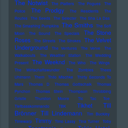
The Notwist
The Platters
The Pogues
The
The Prodigy
Police
The Residents
The
Routes
The Seeds
The Selecter
The Sha La Das
The Smiths
The Smashing Pumpkins
The Soft
The Stone
Moon
The Sound
The Specials
Roses
The Velvet
The Streets
The Strokes
Underground
The Ventures
The Verve
The
Walkabouts
The Weather Station
The Wedding
The Weeknd
Present
The Who
The Wings
The Wirtschaftswunder
The Zombies
Thees
Uhlmann
Them
Thilo Mischke
Thirty Seconds To
Mars
Thomas D
Thomas Gottschalk
Thomas
Pynchon
Thomas Stein
Thompson
Throbbing
Gristle
Thurston Moore
Tic Tac Toe
Till
Tikhet
Tiefbasskommando TBK
Brönner
Till Lindemann
Tim Buckley
Timmy
Timewarp
Timo Lassy
Tina Turner
Toby