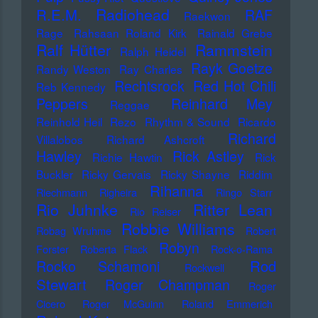
Radiohead
R.E.M.
RAF
Raekwon
Rage
Rahsaan Roland Kirk
Rainald Grebe
Ralf Hütter
Rammstein
Ralph Heidel
Rayk Goetze
Randy Weston
Ray Charles
Rechtsrock
Red Hot Chili
Reb Kennedy
Peppers
Reinhard Mey
Reggae
Reinhold Heil
Rezo
Rhythm & Sound
Ricardo
Richard
Villalobos
Richard Ashcroft
Hawley
Rick Astley
Richie Hawtin
Rick
Buckler
Ricky Gervais
Ricky Shayne
Riddim
Rihanna
Riechmann
Righeira
Ringo Starr
Rio Juhnke
Ritter Lean
Rio Reiser
Robbie Williams
Robag Wruhme
Robert
Robyn
Forster
Roberta Flack
Rock-o-Rama
Rod
Rocko Schamoni
Rockwell
Stewart
Roger Champman
Roger
Cicero
Roger McGuinn
Roland Emmerich