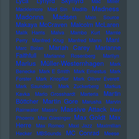
Lyca
Lynyrd Skynyrd
Mac Miller
Madness
Macklemore
Mad Sin
Madlib
Madonna
Madsen
Main Source
Makaya McCraven
Malcolm McLaren
Malik Harris
Malva
Mambo Kurt
Mamie
Mani
Perry
Manfred Krug
Manfred Mann
Mariah Carey
Marianne
Marc Bolan
Faithfull
Marianne Rosenberg
Marilyn
Marius Müller-Westernhagen
Mark
Benecke
Mark E Smith
Mark Ernestus
Mark
Forster
Mark Knopfler
Mark Oliver Everett
Mark Saunders
Mark Zuckerberg
Markus
Martin
Kavka
Marlo Grosshardt
Marteria
Martin Gore
Böttcher
Marusha
Marvin
Massive Attack
Rainwater
Massiv
Mavi
Max Goldt
Max
Phoenix
Max Giesinger
Herre
Max Romeo
Maxi Jazz
Maximilian
MC Conrad
Hecker
MBSounds
Meese