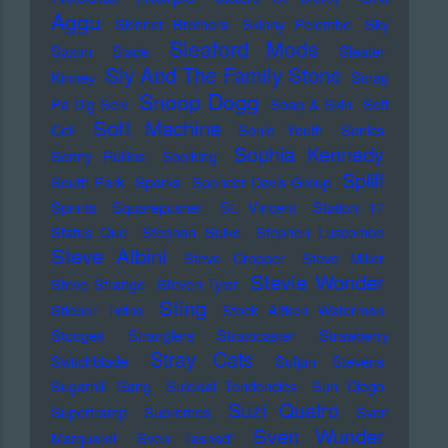
Aggu
Skinner Brothers
Skinny Pelembe
Sky
Sleaford Mods
Saxon
Slade
Sleater-
Sly And The Family Stone
Kinney
Smag
Snoop Dogg
Pa Dig Selv
Soap & Skin
Soft
Soft Machine
Cell
Sonic Youth
Sonics
Sophia Kennedy
Sonny Rollins
Soolking
Spliff
South Park
Sparks
Spencer Davis Group
Sprints
Squarepusher
St. Vincent
Station 17
Status Quo
Stephan Sulke
Stephen Luscombe
Steve Albini
Steve Cropper
Steve Miller
Stevie Wonder
Steve Strange
Steven Tyler
Sting
Stieber Twins
Stock Aitken Waterman
Stooges
Stranglers
Stratocaster
Strawberry
Stray Cats
Switchblade
Sufjan Stevens
Sugarhill Gang
Suicidal Tendencies
Sun Diego
Suzi Quatro
Supertramp
Supremes
Sven
Sven Wunder
Marquardt
Sven Tasnadi