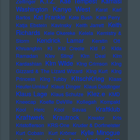
K.I.Z.
Kae Tempest
Kamasi
Zeltinger
Kanye West
Washington
Karat
Karl
Kat Frankie
Bartos
Kate Bush
Kate Perry
Keith
Katja Ebstein
Kavinsky
Keith Jarrett
Richards
Kele Okereke
Kelela
Kemistry &
Kendrick Lamar
Storm
Kerstin Ott
Khruangbin
KI
KId Creole
KId P.
KIda
Ramadan
KIev Stingl
KIm Deal
KIm
KIm Wilde
Kardashian
KIng Crimson
KIng
Gizzard & The Lizard Wizard
KIng Kurt
KIng
KItschKrieg
Princess
KIng Tubby
Klaas
Heufer-Umlauf
Klaus Dinger
Klaus Doldinger
Klez.e
Klaus Lage
Klaus Schulze
KMD
Kneecap
Koefte DeVille
Kollegah
Kompakt
Kraftklub
Kool Herc
Kool Savas
Kraftwerk
Krautrock
Kreator
Kris
Kristofferson
KRS-One
Kruder & Dorfmeister
Kylie Minogue
Kurt Cobain
Kurt Krömer