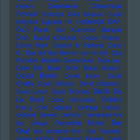
Creedence Clearwater
Cream
Revival
Crutches
Curd Jürgens
Curtis
DAF
Mayfield
Cypress Hill
D3SM6ND
Daft Punk
Danger
Dan Auerbach
Dan
Daniel Küblböck
Daniel Richter
Danny Mark
Dapayk & Padberg
Dario
G.
Das mit den Blumen tut mir leid
Das
Paradies
Dascha Dauenhauer
Data Luv
Dave Ball
Dave Grohl
Dave Stewart
David Bowie
David Byrne
David
Crosby
David Gilmour
David Johansen
De
Dälek
David Lynch
David Thomas
La Soul
Debbie
Dead Kennedys
Harry
Def Leppard
Defrage Reload
Defunkt
Dekker
Delfonic
Demented Are
Depeche Mode
Der
Go
Denyo
Graf
Der moderne Man
Der Popolski
Derya Yildirim
Desmond Dekker
Deso