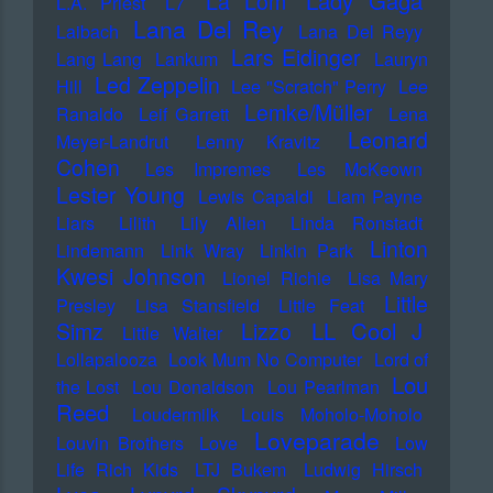
Lady Gaga
La Lom
L.A. Priest
L7
Lana Del Rey
Laibach
Lana Del Reyy
Lars Eidinger
Lang Lang
Lankum
Lauryn
Led Zeppelin
Hill
Lee "Scratch" Perry
Lee
Lemke/Müller
Ranaldo
Leif Garrett
Lena
Leonard
Meyer-Landrut
Lenny Kravitz
Cohen
Les Impremes
Les McKeown
Lester Young
Lewis Capaldi
Liam Payne
Liars
Lilith
Lily Allen
Linda Ronstadt
Linton
Lindemann
Link Wray
Linkin Park
Kwesi Johnson
Lionel Richie
Lisa Mary
Little
Presley
Lisa Stansfield
Little Feat
LL Cool J
Simz
Lizzo
Little Walter
Lollapalooza
Look Mum No Computer
Lord of
Lou
the Lost
Lou Donaldson
Lou Pearlman
Reed
Loudermilk
Louis Moholo-Moholo
Loveparade
Louvin Brothers
Love
Low
Life Rich Kids
LTJ Bukem
Ludwig Hirsch