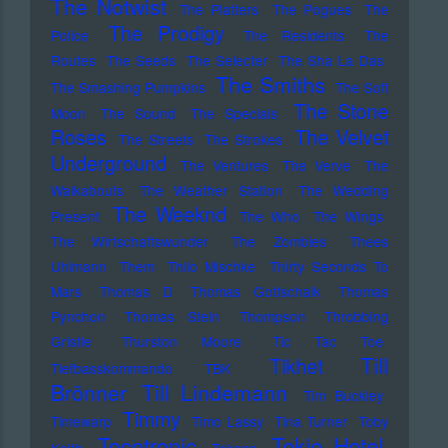
The Notwist
The Platters
The Pogues
The
The Prodigy
Police
The Residents
The
Routes
The Seeds
The Selecter
The Sha La Das
The Smiths
The Smashing Pumpkins
The Soft
The Stone
Moon
The Sound
The Specials
Roses
The Velvet
The Streets
The Strokes
Underground
The Ventures
The Verve
The
Walkabouts
The Weather Station
The Wedding
The Weeknd
Present
The Who
The Wings
The Wirtschaftswunder
The Zombies
Thees
Uhlmann
Them
Thilo Mischke
Thirty Seconds To
Mars
Thomas D
Thomas Gottschalk
Thomas
Pynchon
Thomas Stein
Thompson
Throbbing
Gristle
Thurston Moore
Tic Tac Toe
Till
Tikhet
Tiefbasskommando TBK
Brönner
Till Lindemann
Tim Buckley
Timmy
Timewarp
Timo Lassy
Tina Turner
Toby
Tocotronic
Tokio Hotel