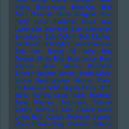
Harley
Blancmange
Bleachers
Blind
Blixa Bargeld
Bloc
Faith
Blink-182
Blondie
Party
Blond
Blood
Blue
Blur
Blumfeld
Blümchen
Oyster Cult
Bob Dylan
Bob Marley
Bo Diddley
Bob Vylan
Bob Mould
Bollock Brothers
Bon Iver
Boney M
Boy
Bono
Brian Eno
George
Brian James
Brian
Johnson
Brian Wilson
Brickhead
Britney Spears
Broken Social Scene
Bruce Springsteen
Bruno Mars
Bryan Ferry
BTS
Brutalismus 3000
Bushido
Burial
Burning Spear
Bush
Busta Rhymes
Buzzcocks
Cabaret
Can
Voltaire
Campino
Captain Ahabs
Linkes Bein
Captain Beefheart
Carmen
Carole King
Villain
Cassiber
Cate Le