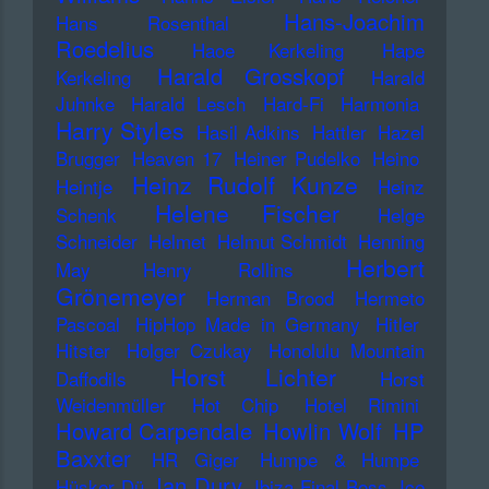
Hans-Joachim
Hans Rosenthal
Roedelius
Haoe Kerkeling
Hape
Harald Grosskopf
Kerkeling
Harald
Juhnke
Harald Lesch
Hard-Fi
Harmonia
Harry Styles
Hasil Adkins
Hattler
Hazel
Brugger
Heaven 17
Heiner Pudelko
Heino
Heinz Rudolf Kunze
Heintje
Heinz
Helene Fischer
Schenk
Helge
Schneider
Helmet
Helmut Schmidt
Henning
Herbert
May
Henry Rollins
Grönemeyer
Herman Brood
Hermeto
Pascoal
HipHop Made in Germany
Hitler
Hitster
Holger Czukay
Honolulu Mountain
Horst Lichter
Daffodils
Horst
Weidenmüller
Hot Chip
Hotel Rimini
Howard Carpendale
Howlin Wolf
HP
Baxxter
HR Giger
Humpe & Humpe
Ian Dury
Hüsker Dü
Ibiza Final Boss
Ice