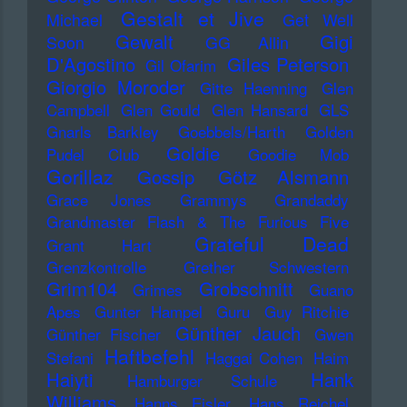
Gestalt et Jive
Michael
Get Well
Gewalt
Gigi
Soon
GG Allin
D'Agostino
Giles Peterson
Gil Ofarim
Giorgio Moroder
Gitte Haenning
Glen
Campbell
Glen Gould
Glen Hansard
GLS
Gnarls Barkley
Goebbels/Harth
Golden
Goldie
Pudel Club
Goodie Mob
Gorillaz
Gossip
Götz Alsmann
Grace Jones
Grammys
Grandaddy
Grandmaster Flash & The Furious Five
Grateful Dead
Grant Hart
Grenzkontrolle
Grether Schwestern
Grim104
Grobschnitt
Grimes
Guano
Apes
Gunter Hampel
Guru
Guy Ritchie
Günther Jauch
Günther Fischer
Gwen
Haftbefehl
Stefani
Haggai Cohen
Haim
Haiyti
Hank
Hamburger Schule
Williams
Hanns Eisler
Hans Reichel