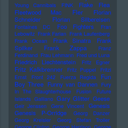
Flake
Flea
Young Cannibals
FINK
Fler
Fleetwood Mac
Florian
Schneider
Florian Silbereisen
Foo Fighters
Fontaines DC
Fran
Lebowitz
Frank Farian
Frank Laufenberg
Frank Sinatra
Frank
Frank Ocean
Frank Zappa
Spilker
Franz
Ferdinand
Frau Lehmann
Fred und Luna
Friedrich Liechtenstein
Fritz Egner
Fritz Kalkbrenner
Fritz Puppel
Fritzi
Fun
Ernst
Front 242
Fuerza Regida
Boy Three
Funny van Dannen
Fury
In The Slaughterhouse
Fusion
Future
Gary Glitter
Geese
Islands
Galliano
Genesis
Geir Jenssen
Gene Vincent
Genesis P-Orridge
Georg Danzer
Georg Kreisler
Georg Stefan Troller
George Clinton
George Harrison
George