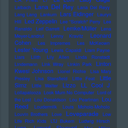
Lana Del Rey
Laibach
Lana Del Reyy
Lars Eidinger
Lang Lang
Lankum
Lauryn
Led Zeppelin
Hill
Lee "Scratch" Perry
Lee
Lemke/Müller
Ranaldo
Leif Garrett
Lena
Leonard
Meyer-Landrut
Lenny Kravitz
Cohen
Les Impremes
Les McKeown
Lester Young
Lewis Capaldi
Liam Payne
Liars
Lilith
Lily Allen
Linda Ronstadt
Linton
Lindemann
Link Wray
Linkin Park
Kwesi Johnson
Lionel Richie
Lisa Mary
Little
Presley
Lisa Stansfield
Little Feat
LL Cool J
Simz
Lizzo
Little Walter
Lollapalooza
Look Mum No Computer
Lord of
Lou
the Lost
Lou Donaldson
Lou Pearlman
Reed
Loudermilk
Louis Moholo-Moholo
Loveparade
Louvin Brothers
Love
Low
Life Rich Kids
LTJ Bukem
Ludwig Hirsch
Lyca
Lynyrd Skynyrd