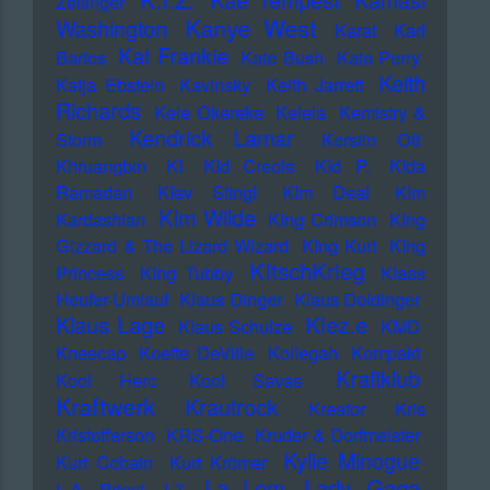
Kae Tempest
Kamasi
Zeltinger
Kanye West
Washington
Karat
Karl
Kat Frankie
Bartos
Kate Bush
Kate Perry
Keith
Katja Ebstein
Kavinsky
Keith Jarrett
Richards
Kele Okereke
Kelela
Kemistry &
Kendrick Lamar
Storm
Kerstin Ott
Khruangbin
KI
KId Creole
KId P.
KIda
Ramadan
KIev Stingl
KIm Deal
KIm
KIm Wilde
Kardashian
KIng Crimson
KIng
Gizzard & The Lizard Wizard
KIng Kurt
KIng
KItschKrieg
Princess
KIng Tubby
Klaas
Heufer-Umlauf
Klaus Dinger
Klaus Doldinger
Klez.e
Klaus Lage
Klaus Schulze
KMD
Kneecap
Koefte DeVille
Kollegah
Kompakt
Kraftklub
Kool Herc
Kool Savas
Kraftwerk
Krautrock
Kreator
Kris
Kristofferson
KRS-One
Kruder & Dorfmeister
Kylie Minogue
Kurt Cobain
Kurt Krömer
Lady Gaga
La Lom
L.A. Priest
L7