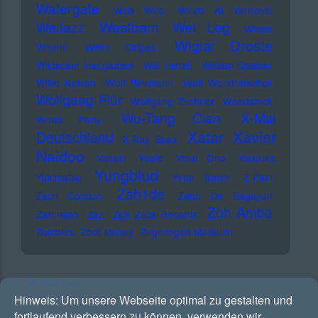
Watergate
Web Web
Weird Al Yankovic
Westbam
WeJazz
Wet Leg
Wham
Wiglaf Droste
Wham!
White Stripes
Wildecker Herzbuben
Will Ferrell
William Shatner
Willie Nelson
Wolf Biermann
Wolf Wondratschek
Wolfgang Flür
Wolfgang Zechner
Woodstock
Wu-Tang Clan
X-Mal
World Party
Xatar
Xavier
Deutschland
X-Ray Spex
Naidoo
Yassin
Yeule
Yoko Ono
Yousuke
Yungblud
Yukimatsu
Yves Tumor
Z-Pain
Zah1de
Zach Condon
Zaho De Sagazan
Zoh Amba
Zartmann
Zaz
Zick Zack Records
Zombies
Zoot Money
Zugezogen Maskulin
RSS Feed
Hinweis:
Um unsere Webseite optimal zu gestalten und
fortlaufend verbessern zu können, verwenden wir