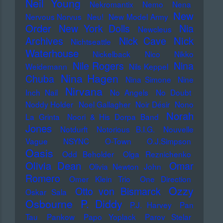
Neil Young
Nekromantix
Nemo
Nena
New
Nervous Norvus
Neu!
New Model Army
Order
New York Dolls
Nia
Newcleus
Nick
Archives
Nick Cave
Nichtseattle
Waterhouse
Nickelback
Nico
Nikko
Nile Rogers
Nina
Weidemann
Nils Keppel
Nina Hagen
Chuba
Nina Simone
Nine
Nirvana
Inch Nail
No Angels
No Doubt
Noddy Holder
Noel Gallagher
Noir Désir
Nono
Norah
La Grinta
Noori & His Dorpa Band
Jones
Notdurft
Notorious B.I.G.
Nouvelle
Vague
NSYNC
O-Town
O.J.Simpson
Oasis
Odd Beholder
Olga Reznichenko
Olivia Dean
Omar
Olivia Newton John
Romero
Omer Klein Trio
One Direction
Ozzy
Otto von Bismarck
Oskar Sala
Osbourne
P. Diddy
P.J. Harvey
Pan
Tau
Pankow
Papo Yoplack
Parov Stelar