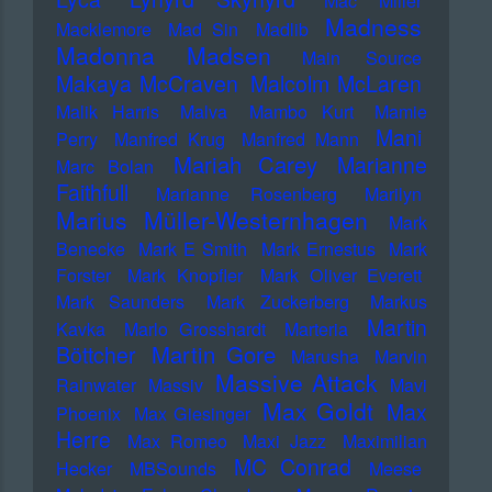
Mac Miller
Madness
Macklemore
Mad Sin
Madlib
Madonna
Madsen
Main Source
Makaya McCraven
Malcolm McLaren
Malik Harris
Malva
Mambo Kurt
Mamie
Mani
Perry
Manfred Krug
Manfred Mann
Mariah Carey
Marianne
Marc Bolan
Faithfull
Marianne Rosenberg
Marilyn
Marius Müller-Westernhagen
Mark
Benecke
Mark E Smith
Mark Ernestus
Mark
Forster
Mark Knopfler
Mark Oliver Everett
Mark Saunders
Mark Zuckerberg
Markus
Martin
Kavka
Marlo Grosshardt
Marteria
Martin Gore
Böttcher
Marusha
Marvin
Massive Attack
Rainwater
Massiv
Mavi
Max Goldt
Max
Phoenix
Max Giesinger
Herre
Max Romeo
Maxi Jazz
Maximilian
MC Conrad
Hecker
MBSounds
Meese