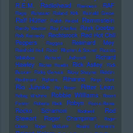
Radiohead
R.E.M.
RAF
Raekwon
Rage
Rahsaan Roland Kirk
Rainald Grebe
Ralf Hütter
Rammstein
Ralph Heidel
Rayk Goetze
Randy Weston
Ray Charles
Rechtsrock
Red Hot Chili
Reb Kennedy
Peppers
Reinhard Mey
Reggae
Reinhold Heil
Rezo
Rhythm & Sound
Ricardo
Richard
Villalobos
Richard Ashcroft
Hawley
Rick Astley
Richie Hawtin
Rick
Buckler
Ricky Gervais
Ricky Shayne
Riddim
Rihanna
Riechmann
Righeira
Ringo Starr
Rio Juhnke
Ritter Lean
Rio Reiser
Robbie Williams
Robag Wruhme
Robert
Robyn
Forster
Roberta Flack
Rock-o-Rama
Rod
Rocko Schamoni
Rockwell
Stewart
Roger Champman
Roger
Cicero
Roger McGuinn
Roland Emmerich