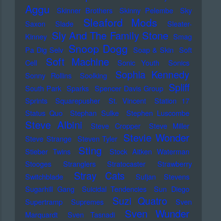
Aggu
Skinner Brothers
Skinny Pelembe
Sky
Sleaford Mods
Saxon
Slade
Sleater-
Sly And The Family Stone
Kinney
Smag
Snoop Dogg
Pa Dig Selv
Soap & Skin
Soft
Soft Machine
Cell
Sonic Youth
Sonics
Sophia Kennedy
Sonny Rollins
Soolking
Spliff
South Park
Sparks
Spencer Davis Group
Sprints
Squarepusher
St. Vincent
Station 17
Status Quo
Stephan Sulke
Stephen Luscombe
Steve Albini
Steve Cropper
Steve Miller
Stevie Wonder
Steve Strange
Steven Tyler
Sting
Stieber Twins
Stock Aitken Waterman
Stooges
Stranglers
Stratocaster
Strawberry
Stray Cats
Switchblade
Sufjan Stevens
Sugarhill Gang
Suicidal Tendencies
Sun Diego
Suzi Quatro
Supertramp
Supremes
Sven
Sven Wunder
Marquardt
Sven Tasnadi