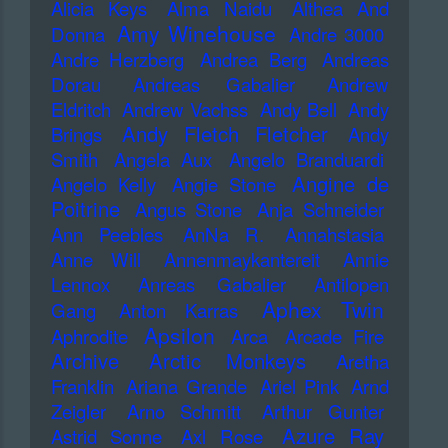
Alicia Keys
Alma Naidu
Althea And
Amy Winehouse
Donna
Andre 3000
Andre Herzberg
Andrea Berg
Andreas
Dorau
Andreas Gabalier
Andrew
Eldritch
Andrew Vachss
Andy Bell
Andy
Andy Fletch Fletcher
Brings
Andy
Smith
Angela Aux
Angelo Branduardi
Angine de
Angelo Kelly
Angie Stone
Poitrine
Angus Stone
Anja Schneider
Ann Peebles
AnNa R.
Annahstasia
Anne Will
Annenmaykantereit
Annie
Lennox
Anreas Gabalier
Antilopen
Aphex Twin
Gang
Anton Karras
Apsilon
Aphrodite
Arca
Arcade Fire
Archive
Arctic Monkeys
Aretha
Franklin
Ariana Grande
Ariel Pink
Arnd
Zeigler
Arno Schmitt
Arthur Gunter
Azure Ray
Astrid Sonne
Axl Rose