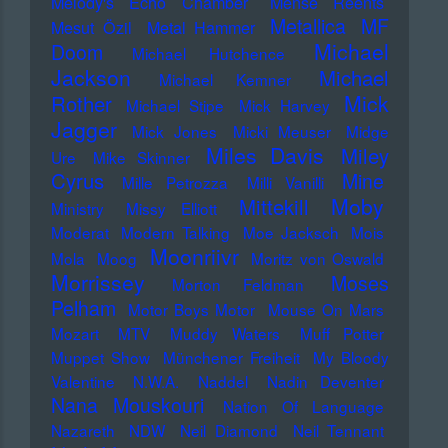
Melody's Echo Chamber
Mense Reents
Metallica
MF
Mesut Özil
Metal Hammer
Michael
Doom
Michael Hutchence
Jackson
Michael
Michael Kemner
Mick
Rother
Michael Stipe
Mick Harvey
Jagger
Mick Jones
Micki Meuser
Midge
Miles Davis
Miley
Ure
Mike Skinner
Cyrus
Mine
Mille Petrozza
Milli Vanilli
Moby
Mittekill
Ministry
Missy Elliott
Moderat
Modern Talking
Moe Jacksch
Mois
Moonriivr
Mola
Moog
Moritz von Oswald
Morrissey
Moses
Morton Feldman
Pelham
Motor Boys Motor
Mouse On Mars
Mozart
MTV
Muddy Waters
Muff Potter
Muppet Show
Münchener Freiheit
My Bloody
Valentine
N.W.A.
Naddel
Nadin Deventer
Nana Mouskouri
Nation Of Language
Nazareth
NDW
Neil Diamond
Neil Tennant