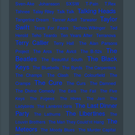
Sven-Ake Johansson
SXSW
T-Pain
T.Rex
Talking Heads
Tahnee
Talay Riley
Talk Talk
Taylor
Tangerine Dream
Tanner Adell
Tarwater
Swift
Tears For Fears
Techno-Wikinger
Ted
Herold
Teho Teardo
Ten Years After
Terranova
Terry Callier
Terry Hall
The Alan Parsons
The
Project
The Arcs
The Avicii
The B-52s
Beatles
The Black
The Beautiful South
Keys
The Bluebells
The Byrds
The Carpenters
The Champs
The Clash
The Colourfield
The
The Cure
Cramps
The Curs
The Damned
The Divine Comedy
The Eels
The Fall
The Five
Keys
The Fugees
The Hives
The Jam
The
The Last Dinner
Ladybirds
The Lambrini Girls
Party
The Libertines
The Lathums
The
The
Louvin Brothers
The Man They Could'nt Hang
Meteors
The Moody Blues
The Murder Capital