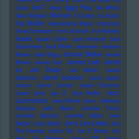
Iggy Pop
Ice-T
Cube
Ideal
Ike White
Ikkimel
Ikke Hüftgold
Il Civetto
Ina Deter
Ina Müller
International Music
Interzone
Irene Schweizer
Irmin Schmidt
Iron Maiden
Isaak
Isaiah Collier
Jack Antonoff
Jack
DeJohnette
Jack White
Jackmate
Jackson
James Blake
Brown
Jake Bugg
James
James Last
Jamie
Brown
James Carr
xx
Jan Delay
Jan Müller
Jane's
Janet Jackson
Addiction
Janis Joplin
Jantra
Jarvis Cocker
Jason Donovan
Jazz
Jason Lytle
Jay Z
Jaye Muller
Jazzmatazz
Jean-Michel Jarre
Jefferson
Airplane
Jello Biafra
Jennifer Finch
Jennifer Rostock
Jennifer Weist
Jens
Jerry Lee Lewis
Balzer
Jerry Butler
Jeru
The Damaja
Jethro Tull
Jim E Brown
Jim
Kerr
Jim Rakete
Jimmy Cliff
Jimmy