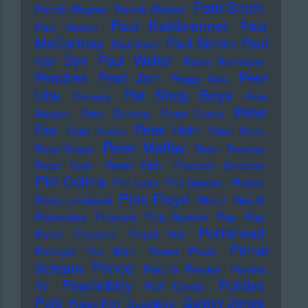
Patti Smith
Patrick Wagner
Patrick Walden
Paul Kalkbrenner
Paul
Paul Heaton
McCartney
Paul Simon
Paul
Paul Nero
Paul Weller
van Dyk
Paula Hartmann
Pere
Peaches
Pearl Jam
Peggy Gou
Pet Shop Boys
Ubu
Perrecy
Pete
Peter
Seeger
Peter Doherty
Peter Evans
Fox
Peter Hein
Peter Green
Peter Hook
Peter Maffay
Peter Kraus
Peter Thomas
Peter Tosh
Petter Eldh
Pharoah Sanders
Phil Collins
Phil Lesh
Phil Spector
Photek
Pink Floyd
Pietro Lombardi
Pitbull
Plan B
Plasmatics
Polecats
Poly Styrene
Pop
Pop-
Portishead
Kultur
Popcorn
Popol Vuh
Primal
Portugal The Man
Power Plush
Prince
Scream
Priscilla Presley
Psychic
Psychobilly
Puhdys
TV
Puff Daddy
Pulp
Quincy Jones
Pussy Riot
Questlove