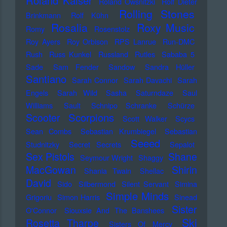
Roland Kaiser
Roland Owsnitzki
Rolf Dieter
Rolling Stones
Brinkmann
Rolf Kühn
Rosalia
Roxy Music
Romy
Rosenstolz
Roy Ayers
Roy Orbison
RPS Lanrue
Run-DMC
Rush
Russ Kunkel
Russland
Rutles
Sababa 5
Sade
Sam Fender
Sandow
Sandra Hüller
Santiano
Sarah Connor
Sarah Davachi
Sarah
Engels
Sarah Wild
Sasha
Saturndaze
Saul
Williams
Sault
Schnipo Schranke
Schürze
Scorpions
Scooter
Scott Walker
Scycs
Sean Combs
Sebastian Krumbiegel
Sebastian
Seeed
Studnitzky
Secret Secrets
Sepalot
Sex Pistols
Shane
Seymour Wright
Shaggy
MacGowan
Shirin
Shania Twain
Shellac
David
Sido
Silbermond
Silent Servant
Simina
Simple Minds
Grigoriu
Simon Harris
Sinead
Sister
O'Connor
Siouxsie And The Banshees
Ski
Rosetta Tharpe
Sisters Of Mercy