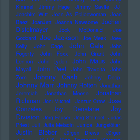
Kimmel
Jimmy Page
Jimmy Savile
JJ
Joachim Witt
Joan As Policewoman
Joan
Jochen
Baez
JoanJett
Joanna Newsome
Distelmayer
Jock McDonald
Joe
Joe Jackson
Goddard
Joe Meek
Joey
John Cale
Kelly
John Cage
John
Fogerty
John Foxx
John Grant
John
John Maus
Lennon
John Lydon
John
John Peel
Mayall
John Travolta
John
Johnny Cash
Zorn
Johnny Depp
Johnny Marr
Johnny Rotten
Jonathan
Jonathan
Jeremiah
Jonathan Meese
Richman
Jose
Joni Mitchell
Jonzun Crew
Joy
Gonzales
Joy Denalane
Division
Jörg Fauser
Jörg Stempel
Judas
Priest
Juli
Julia Meladin
Jumpa
Jungstötter
Justin Bieber
Jürgen Drews
Jürgen
K.I.Z.