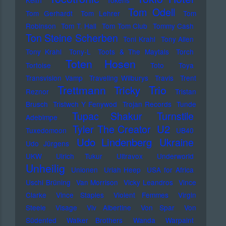
Keith
Tokens
Tom Odell
Tom Gerhardt
Tom Lehrer
Tom
Robinson
Tom T. Hall
Tom Tom Club
Tommy Cash
Ton Steine Scherben
Toni Krahl
Tony Allen
Tony Krahl
Tony-L
Toots & The Maytals
Torch
Toten Hosen
Tortoise
Toto
Toya
Transvision Vamp
Traveling Wilburys
Travis
Trent
Trettmann
Trio
Tricky
Reznor
Tristan
Brusch
Tristwch Y Fenywod
Trojan Records
Tunde
Tupac Shakur
Turnstile
Adebimpe
U2
Tyler The Creator
Tuxedomoon
UB40
Udo Lindenberg
Ukraine
Udo Jürgens
UKW
Ulrich Tukur
Ultravox
Underworld
Unheilig
Unionen
Uriah Heep
USA for Africa
Uschi Brüning
Van Morrison
Vicky Leandros
Vince
Clarke
Vince Staples
Violent Femmes
Virgin
Steele
Visage
Viv Albertine
Von Spar
Von
Südenfed
Walker Brothers
Wanda
Warpaint