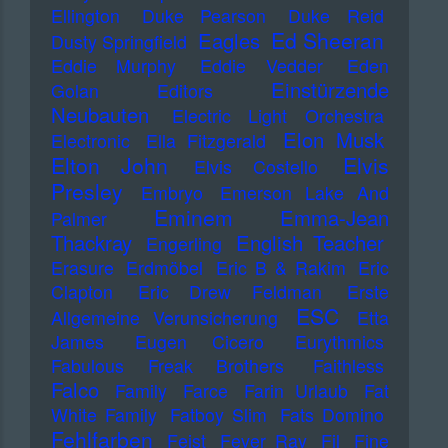
Ellington
Duke Pearson
Duke Reid
Ed Sheeran
Eagles
Dusty Springfield
Eddie Murphy
Eddie Vedder
Eden
Einstürzende
Golan
Editors
Neubauten
Electric Light Orchestra
Elon Musk
Electronic
Ella Fitzgerald
Elton John
Elvis
Elvis Costello
Presley
Embryo
Emerson Lake And
Eminem
Emma-Jean
Palmer
Thackray
English Teacher
Engerling
Erasure
Erdmöbel
Eric B & Rakim
Eric
Clapton
Eric Drew Feldman
Erste
ESC
Allgemeine Verunsicherung
Etta
James
Eugen Cicero
Eurythmics
Fabulous Freak Brothers
Faithless
Falco
Family
Farce
Farin Urlaub
Fat
White Family
Fatboy Slim
Fats Domino
Fehlfarben
Feist
Fever Ray
Fil
Fine