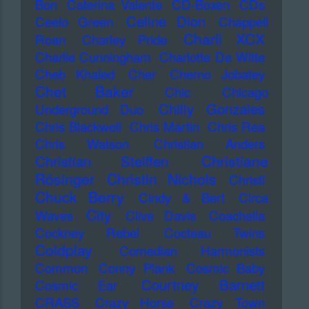
Bon
Caterina Valente
CD-Boxen
CDs
Celine Dion
Ceelo Green
Chappell
Charli XCX
Roan
Charley Pride
Charlie Cunningham
Charlotte De Witte
Cheb Khaled
Cher
Cherno Jobatey
Chet Baker
Chic
Chicago
Chilly Gonzales
Underground Duo
Chris Blackwell
Chris Martin
Chris Rea
Chris Watson
Christian Anders
Christiane
Christian Steiffen
Rösinger
Christin Nichols
Christl
Chuck Berry
Cindy & Bert
Circa
City
Waves
Clive Davis
Coachella
Cockney Rebel
Cocteau Twins
Coldplay
Comedian Harmonists
Common
Conny Plank
Cosmic Baby
Courtney Barnett
Cosmic Ear
CRASS
Crazy Horse
Crazy Town