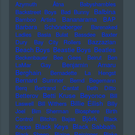
Azymuth
Ätna
Babyshambles
Balbina
Backstreet Boys
Bad Bunny
Bananarama
BAP
Bamboo Artists
Barbara Schöneberger
Barenaked
Ladies
Basia Bulat
Bassdee
Baxter
Bazzazian
Dury
Bay City Rollers
Beach Boys
Beastie Boys
Beatles
Beckenbauer
Bee Gees
Beirut
Ben
Benjamin Amaru
LaMar Gay
Berghain
Bernadette La Hengst
Bernard Sumner
Bernd Begemann
Berq
Bertrand Cantat
Beth Ditto
Betti Kruse
Beyonce
Betterov
Bill
Billie Eilish
Laswell
Bill Withers
Billy
Joel
Bim Sherman
Biosphere
Birth
Björk
Control
Bitchin Bajas
Black
Black Keys
Black Sabbath
Kappa
Black Sheep
Blaine Reininger
Blake