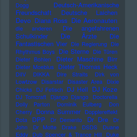
Deutsch-Amerikanische
Dogg
Freundschaft
Deutsche Laichen
Devo
Die Aeronauten
Diana Ross
Die angefahrenen
die anderen
Die Ärzte
Schulkinder
Die
Fantastischen Vier
Die Regierung
Die
Die Sterne
Rhythmus Boys
Die Türen
Dieter Maschine Birr
Dieter Bohlen
Dieter Thomas Heck
Dieter Moebius
DiIV
DIKKA
Dire Straits
Dirk von
Lowtzow
Disarstar
Disaster Area
Dixie
DJ Koze
DJ Hell
Chicks
DJ Fetisch
DJ Tomcraft
Django Django
Doctorella
Dolly Parton
Dominik Eulberg
Don
Donna Summer
Cherry
Dopplereffekt
Dr Dre
DPP
Dota
Dr Demento
Dr
John
Dr Motte
Drake
DSDS
Duane
Eddy
Dub Spencer & Trance Hill
Duke