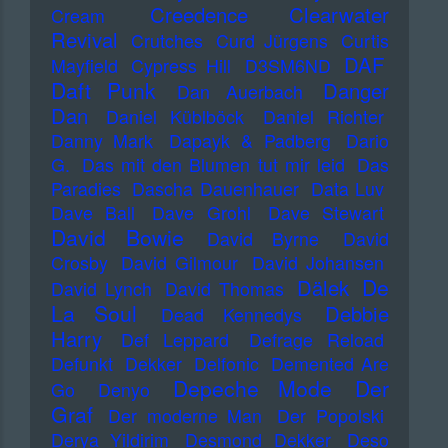
Creedence Clearwater
Cream
Revival
Crutches
Curd Jürgens
Curtis
DAF
Mayfield
Cypress Hill
D3SM6ND
Daft Punk
Danger
Dan Auerbach
Dan
Daniel Küblböck
Daniel Richter
Danny Mark
Dapayk & Padberg
Dario
G.
Das mit den Blumen tut mir leid
Das
Paradies
Dascha Dauenhauer
Data Luv
Dave Ball
Dave Grohl
Dave Stewart
David Bowie
David Byrne
David
Crosby
David Gilmour
David Johansen
De
Dälek
David Lynch
David Thomas
La Soul
Debbie
Dead Kennedys
Harry
Def Leppard
Defrage Reload
Defunkt
Dekker
Delfonic
Demented Are
Depeche Mode
Der
Go
Denyo
Graf
Der moderne Man
Der Popolski
Derya Yildirim
Desmond Dekker
Deso