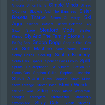
Simple Minds
Grigoriu
Simon Harris
Sinead
Sister
O'Connor
Siouxsie And The Banshees
Ski
Rosetta Tharpe
Sisters Of Mercy
Aggu
Skinner Brothers
Skinny Pelembe
Sky
Sleaford Mods
Saxon
Slade
Sleater-
Sly And The Family Stone
Kinney
Smag
Snoop Dogg
Pa Dig Selv
Soap & Skin
Soft
Soft Machine
Cell
Sonic Youth
Sonics
Sophia Kennedy
Sonny Rollins
Soolking
Spliff
South Park
Sparks
Spencer Davis Group
Sprints
Squarepusher
St. Vincent
Station 17
Status Quo
Stephan Sulke
Stephen Luscombe
Steve Albini
Steve Cropper
Steve Miller
Stevie Wonder
Steve Strange
Steven Tyler
Sting
Stieber Twins
Stock Aitken Waterman
Stooges
Stranglers
Stratocaster
Strawberry
Stray Cats
Switchblade
Sufjan Stevens