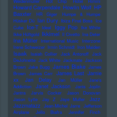
Weidenmüller
Hot Chip
Hotel Rimini
Howard Carpendale
Howlin Wolf
HP
Baxxter
HR Giger
Humpe & Humpe
Ian Dury
Hüsker Dü
Ibiza Final Boss
Ice
Iggy Pop
Ice-T
Cube
Ideal
Ike White
Ikkimel
Ikke Hüftgold
Il Civetto
Ina Deter
Ina Müller
International Music
Interzone
Irene Schweizer
Irmin Schmidt
Iron Maiden
Isaak
Isaiah Collier
Jack Antonoff
Jack
DeJohnette
Jack White
Jackmate
Jackson
James Blake
Brown
Jake Bugg
James
James Last
Jamie
Brown
James Carr
xx
Jan Delay
Jan Müller
Jane's
Janet Jackson
Addiction
Janis Joplin
Jantra
Jarvis Cocker
Jason Donovan
Jazz
Jason Lytle
Jay Z
Jaye Muller
Jazzmatazz
Jean-Michel Jarre
Jefferson
Airplane
Jello Biafra
Jennifer Finch