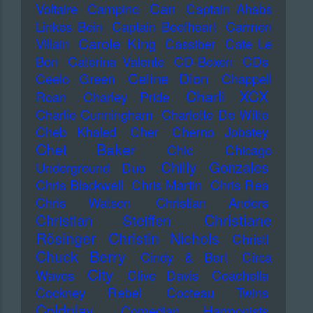
Can
Voltaire
Campino
Captain Ahabs
Linkes Bein
Captain Beefheart
Carmen
Carole King
Villain
Cassiber
Cate Le
Bon
Caterina Valente
CD-Boxen
CDs
Celine Dion
Ceelo Green
Chappell
Charli XCX
Roan
Charley Pride
Charlie Cunningham
Charlotte De Witte
Cheb Khaled
Cher
Cherno Jobatey
Chet Baker
Chic
Chicago
Chilly Gonzales
Underground Duo
Chris Blackwell
Chris Martin
Chris Rea
Chris Watson
Christian Anders
Christiane
Christian Steiffen
Rösinger
Christin Nichols
Christl
Chuck Berry
Cindy & Bert
Circa
City
Waves
Clive Davis
Coachella
Cockney Rebel
Cocteau Twins
Coldplay
Comedian Harmonists