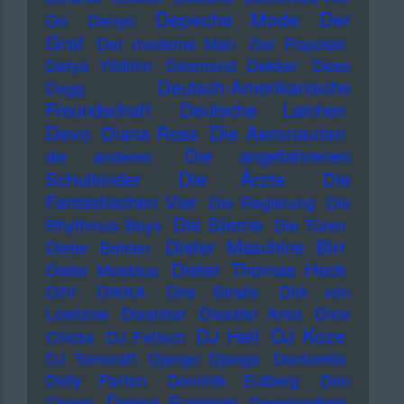
Depeche Mode
Der
Go
Denyo
Graf
Der moderne Man
Der Popolski
Derya Yildirim
Desmond Dekker
Deso
Deutsch-Amerikanische
Dogg
Freundschaft
Deutsche Laichen
Devo
Die Aeronauten
Diana Ross
Die angefahrenen
die anderen
Die Ärzte
Schulkinder
Die
Fantastischen Vier
Die Regierung
Die
Die Sterne
Rhythmus Boys
Die Türen
Dieter Maschine Birr
Dieter Bohlen
Dieter Thomas Heck
Dieter Moebius
DiIV
DIKKA
Dire Straits
Dirk von
Lowtzow
Disarstar
Disaster Area
Dixie
DJ Koze
DJ Hell
Chicks
DJ Fetisch
DJ Tomcraft
Django Django
Doctorella
Dolly Parton
Dominik Eulberg
Don
Donna Summer
Cherry
Dopplereffekt