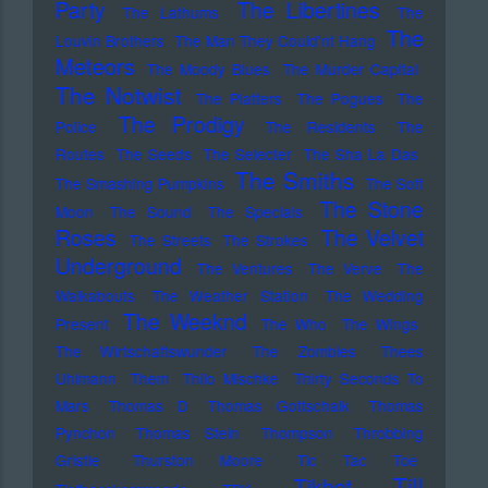
Party
The Libertines
The Lathums
The
The
Louvin Brothers
The Man They Could'nt Hang
Meteors
The Moody Blues
The Murder Capital
The Notwist
The Platters
The Pogues
The
The Prodigy
Police
The Residents
The
Routes
The Seeds
The Selecter
The Sha La Das
The Smiths
The Smashing Pumpkins
The Soft
The Stone
Moon
The Sound
The Specials
Roses
The Velvet
The Streets
The Strokes
Underground
The Ventures
The Verve
The
Walkabouts
The Weather Station
The Wedding
The Weeknd
Present
The Who
The Wings
The Wirtschaftswunder
The Zombies
Thees
Uhlmann
Them
Thilo Mischke
Thirty Seconds To
Mars
Thomas D
Thomas Gottschalk
Thomas
Pynchon
Thomas Stein
Thompson
Throbbing
Gristle
Thurston Moore
Tic Tac Toe
Till
Tikhet