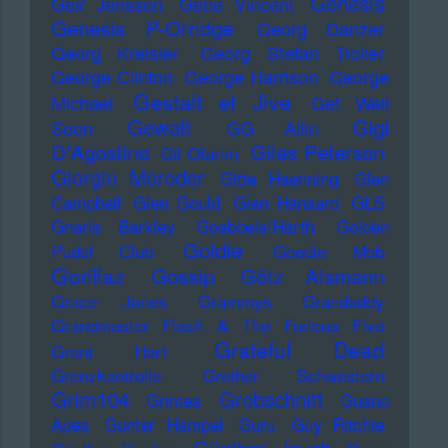
Genesis
Geir Jenssen
Gene Vincent
Genesis P-Orridge
Georg Danzer
Georg Kreisler
Georg Stefan Troller
George Clinton
George Harrison
George
Gestalt et Jive
Michael
Get Well
Gewalt
Gigi
Soon
GG Allin
D'Agostino
Giles Peterson
Gil Ofarim
Giorgio Moroder
Gitte Haenning
Glen
Campbell
Glen Gould
Glen Hansard
GLS
Gnarls Barkley
Goebbels/Harth
Golden
Goldie
Pudel Club
Goodie Mob
Gorillaz
Gossip
Götz Alsmann
Grace Jones
Grammys
Grandaddy
Grandmaster Flash & The Furious Five
Grateful Dead
Grant Hart
Grenzkontrolle
Grether Schwestern
Grim104
Grobschnitt
Grimes
Guano
Apes
Gunter Hampel
Guru
Guy Ritchie
Günther Jauch