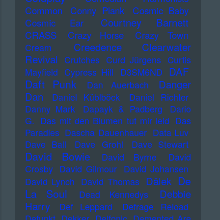
Common
Conny Plank
Cosmic Baby
Courtney Barnett
Cosmic Ear
CRASS
Crazy Horse
Crazy Town
Creedence Clearwater
Cream
Revival
Crutches
Curd Jürgens
Curtis
DAF
Mayfield
Cypress Hill
D3SM6ND
Daft Punk
Danger
Dan Auerbach
Dan
Daniel Küblböck
Daniel Richter
Danny Mark
Dapayk & Padberg
Dario
G.
Das mit den Blumen tut mir leid
Das
Paradies
Dascha Dauenhauer
Data Luv
Dave Ball
Dave Grohl
Dave Stewart
David Bowie
David Byrne
David
Crosby
David Gilmour
David Johansen
De
Dälek
David Lynch
David Thomas
La Soul
Debbie
Dead Kennedys
Harry
Def Leppard
Defrage Reload
Defunkt
Dekker
Delfonic
Demented Are