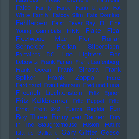
Falco
Family
Farce
Farin Urlaub
Fat
White Family
Fatboy Slim
Fats Domino
Fehlfarben
Feist
Fever Ray
Fil
Fine
Flake
Flea
Young Cannibals
FINK
Fler
Fleetwood Mac
Florian
Schneider
Florian Silbereisen
Foo Fighters
Fontaines DC
Fran
Lebowitz
Frank Farian
Frank Laufenberg
Frank Sinatra
Frank
Frank Ocean
Frank Zappa
Spilker
Franz
Ferdinand
Frau Lehmann
Fred und Luna
Friedrich Liechtenstein
Fritz Egner
Fritz Kalkbrenner
Fritz Puppel
Fritzi
Fun
Ernst
Front 242
Fuerza Regida
Boy Three
Funny van Dannen
Fury
In The Slaughterhouse
Fusion
Future
Gary Glitter
Geese
Islands
Galliano