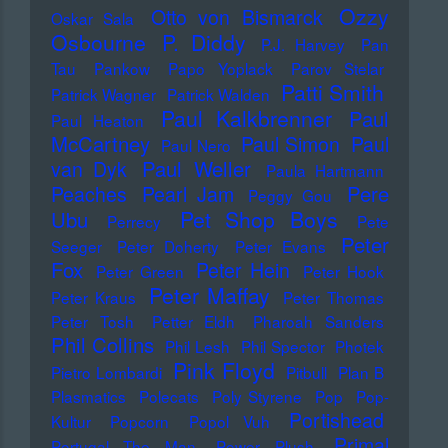
Ozzy
Otto von Bismarck
Oskar Sala
Osbourne
P. Diddy
P.J. Harvey
Pan
Tau
Pankow
Papo Yoplack
Parov Stelar
Patti Smith
Patrick Wagner
Patrick Walden
Paul Kalkbrenner
Paul
Paul Heaton
McCartney
Paul Simon
Paul
Paul Nero
Paul Weller
van Dyk
Paula Hartmann
Pere
Peaches
Pearl Jam
Peggy Gou
Pet Shop Boys
Ubu
Perrecy
Pete
Peter
Seeger
Peter Doherty
Peter Evans
Fox
Peter Hein
Peter Green
Peter Hook
Peter Maffay
Peter Kraus
Peter Thomas
Peter Tosh
Petter Eldh
Pharoah Sanders
Phil Collins
Phil Lesh
Phil Spector
Photek
Pink Floyd
Pietro Lombardi
Pitbull
Plan B
Plasmatics
Polecats
Poly Styrene
Pop
Pop-
Portishead
Kultur
Popcorn
Popol Vuh
Primal
Portugal The Man
Power Plush