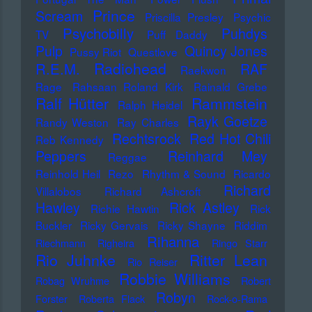
Prince
Scream
Priscilla Presley
Psychic
Psychobilly
Puhdys
TV
Puff Daddy
Pulp
Quincy Jones
Pussy Riot
Questlove
Radiohead
R.E.M.
RAF
Raekwon
Rage
Rahsaan Roland Kirk
Rainald Grebe
Ralf Hütter
Rammstein
Ralph Heidel
Rayk Goetze
Randy Weston
Ray Charles
Rechtsrock
Red Hot Chili
Reb Kennedy
Peppers
Reinhard Mey
Reggae
Reinhold Heil
Rezo
Rhythm & Sound
Ricardo
Richard
Villalobos
Richard Ashcroft
Hawley
Rick Astley
Richie Hawtin
Rick
Buckler
Ricky Gervais
Ricky Shayne
Riddim
Rihanna
Riechmann
Righeira
Ringo Starr
Rio Juhnke
Ritter Lean
Rio Reiser
Robbie Williams
Robag Wruhme
Robert
Robyn
Forster
Roberta Flack
Rock-o-Rama