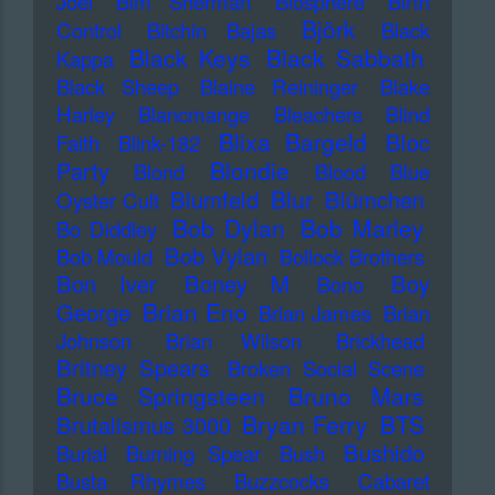
Joel
Bim Sherman
Biosphere
Birth
Björk
Control
Bitchin Bajas
Black
Black Keys
Black Sabbath
Kappa
Black Sheep
Blaine Reininger
Blake
Harley
Blancmange
Bleachers
Blind
Blixa Bargeld
Bloc
Faith
Blink-182
Blondie
Party
Blond
Blood
Blue
Blur
Blumfeld
Blümchen
Oyster Cult
Bob Dylan
Bob Marley
Bo Diddley
Bob Vylan
Bob Mould
Bollock Brothers
Bon Iver
Boney M
Boy
Bono
Brian Eno
George
Brian James
Brian
Johnson
Brian Wilson
Brickhead
Britney Spears
Broken Social Scene
Bruce Springsteen
Bruno Mars
Bryan Ferry
BTS
Brutalismus 3000
Bushido
Burial
Burning Spear
Bush
Busta Rhymes
Buzzcocks
Cabaret