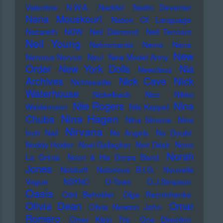
Valentine
N.W.A.
Naddel
Nadin Deventer
Nana Mouskouri
Nation Of Language
Nazareth
NDW
Neil Diamond
Neil Tennant
Neil Young
Nekromantix
Nemo
Nena
New
Nervous Norvus
Neu!
New Model Army
Order
New York Dolls
Nia
Newcleus
Nick
Archives
Nick Cave
Nichtseattle
Waterhouse
Nickelback
Nico
Nikko
Nile Rogers
Nina
Weidemann
Nils Keppel
Nina Hagen
Chuba
Nina Simone
Nine
Nirvana
Inch Nail
No Angels
No Doubt
Noddy Holder
Noel Gallagher
Noir Désir
Nono
Norah
La Grinta
Noori & His Dorpa Band
Jones
Notdurft
Notorious B.I.G.
Nouvelle
Vague
NSYNC
O-Town
O.J.Simpson
Oasis
Odd Beholder
Olga Reznichenko
Olivia Dean
Omar
Olivia Newton John
Romero
Omer Klein Trio
One Direction