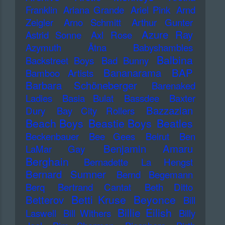
Franklin
Ariana Grande
Ariel Pink
Arnd
Zeigler
Arno Schmitt
Arthur Gunter
Azure Ray
Astrid Sonne
Axl Rose
Azymuth
Ätna
Babyshambles
Balbina
Backstreet Boys
Bad Bunny
Bananarama
BAP
Bamboo Artists
Barbara Schöneberger
Barenaked
Ladies
Basia Bulat
Bassdee
Baxter
Bazzazian
Dury
Bay City Rollers
Beach Boys
Beastie Boys
Beatles
Beckenbauer
Bee Gees
Beirut
Ben
Benjamin Amaru
LaMar Gay
Berghain
Bernadette La Hengst
Bernard Sumner
Bernd Begemann
Berq
Bertrand Cantat
Beth Ditto
Betti Kruse
Beyonce
Betterov
Bill
Billie Eilish
Laswell
Bill Withers
Billy