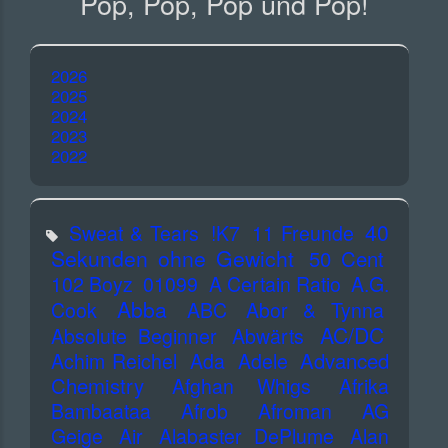
Pop, Pop, Pop und Pop!
2026
2025
2024
2023
2022
40
Sweat & Tears
!K7
11 Freunde
Sekunden ohne Gewicht
50 Cent
102 Boyz
01099
A Certain Ratio
A.G.
Abba
Cook
ABC
Abor & Tynna
AC/DC
Absolute Beginner
Abwärts
Advanced
Achim Reichel
Ada
Adele
Chemistry
Afghan Whigs
Afrika
Bambaataa
Afrob
Afroman
AG
Geige
Air
Alabaster DePlume
Alan