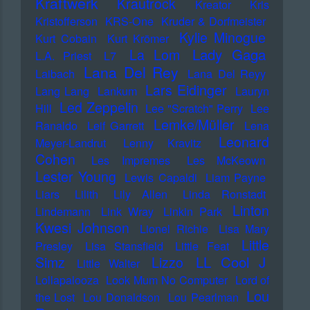
Kraftwerk
Krautrock
Kreator
Kris
Kristofferson
KRS-One
Kruder & Dorfmeister
Kylie Minogue
Kurt Cobain
Kurt Krömer
Lady Gaga
La Lom
L.A. Priest
L7
Lana Del Rey
Laibach
Lana Del Reyy
Lars Eidinger
Lang Lang
Lankum
Lauryn
Led Zeppelin
Hill
Lee "Scratch" Perry
Lee
Lemke/Müller
Ranaldo
Leif Garrett
Lena
Leonard
Meyer-Landrut
Lenny Kravitz
Cohen
Les Impremes
Les McKeown
Lester Young
Lewis Capaldi
Liam Payne
Liars
Lilith
Lily Allen
Linda Ronstadt
Linton
Lindemann
Link Wray
Linkin Park
Kwesi Johnson
Lionel Richie
Lisa Mary
Little
Presley
Lisa Stansfield
Little Feat
LL Cool J
Simz
Lizzo
Little Walter
Lollapalooza
Look Mum No Computer
Lord of
Lou
the Lost
Lou Donaldson
Lou Pearlman