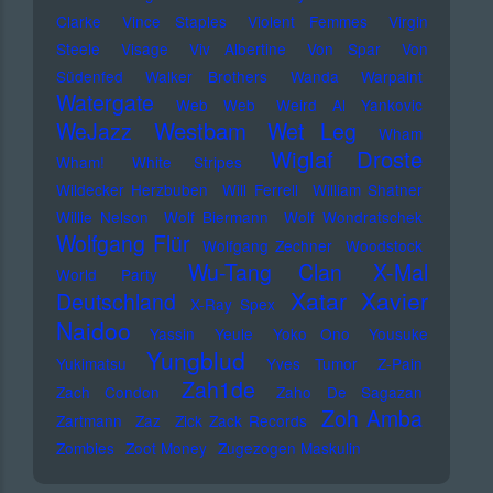
Clarke
Vince Staples
Violent Femmes
Virgin
Steele
Visage
Viv Albertine
Von Spar
Von
Südenfed
Walker Brothers
Wanda
Warpaint
Watergate
Web Web
Weird Al Yankovic
Westbam
WeJazz
Wet Leg
Wham
Wiglaf Droste
Wham!
White Stripes
Wildecker Herzbuben
Will Ferrell
William Shatner
Willie Nelson
Wolf Biermann
Wolf Wondratschek
Wolfgang Flür
Wolfgang Zechner
Woodstock
Wu-Tang Clan
X-Mal
World Party
Xatar
Xavier
Deutschland
X-Ray Spex
Naidoo
Yassin
Yeule
Yoko Ono
Yousuke
Yungblud
Yukimatsu
Yves Tumor
Z-Pain
Zah1de
Zach Condon
Zaho De Sagazan
Zoh Amba
Zartmann
Zaz
Zick Zack Records
Zombies
Zoot Money
Zugezogen Maskulin