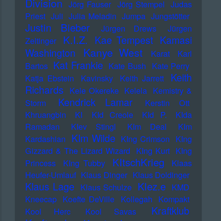
Division
Jörg Fauser
Jörg Stempel
Judas
Priest
Juli
Julia Meladin
Jumpa
Jungstötter
Justin Bieber
Jürgen Drews
Jürgen
K.I.Z.
Kae Tempest
Kamasi
Zeltinger
Kanye West
Washington
Karat
Karl
Kat Frankie
Bartos
Kate Bush
Kate Perry
Keith
Katja Ebstein
Kavinsky
Keith Jarrett
Richards
Kele Okereke
Kelela
Kemistry &
Kendrick Lamar
Storm
Kerstin Ott
Khruangbin
KI
KId Creole
KId P.
KIda
Ramadan
KIev Stingl
KIm Deal
KIm
KIm Wilde
Kardashian
KIng Crimson
KIng
Gizzard & The Lizard Wizard
KIng Kurt
KIng
KItschKrieg
Princess
KIng Tubby
Klaas
Heufer-Umlauf
Klaus Dinger
Klaus Doldinger
Klez.e
Klaus Lage
Klaus Schulze
KMD
Kneecap
Koefte DeVille
Kollegah
Kompakt
Kraftklub
Kool Herc
Kool Savas