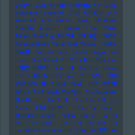
Sugarhill Gang
Suicidal Tendencies
Sun Diego
Suzi Quatro
Supertramp
Supremes
Sven
Sven Wunder
Marquardt
Sven Tasnadi
Sven-Ake Johansson
SXSW
T-Pain
T.Rex
Talking Heads
Tahnee
Talay Riley
Talk Talk
Taylor
Tangerine Dream
Tanner Adell
Tarwater
Swift
Tears For Fears
Techno-Wikinger
Ted
Herold
Teho Teardo
Ten Years After
Terranova
Terry Callier
Terry Hall
The Alan Parsons
The
Project
The Arcs
The Avicii
The B-52s
Beatles
The Black
The Beautiful South
Keys
The Bluebells
The Byrds
The Carpenters
The Champs
The Clash
The Colourfield
The
The Cure
Cramps
The Curs
The Damned
The Divine Comedy
The Eels
The Fall
The Five
Keys
The Fugees
The Hives
The Jam
The
The Last Dinner
Ladybirds
The Lambrini Girls