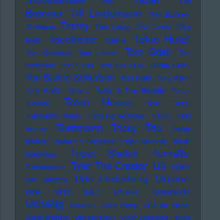
Tiefbasskommando TBK
Brönner
Till Lindemann
Tim Buckley
Timmy
Timewarp
Timo Lassy
Tina Turner
Toby
Tocotronic
Tokio Hotel
Keith
Tokens
Tom Odell
Tom Gerhardt
Tom Lehrer
Tom
Robinson
Tom T. Hall
Tom Tom Club
Tommy Cash
Ton Steine Scherben
Toni Krahl
Tony Allen
Tony Krahl
Tony-L
Toots & The Maytals
Torch
Toten Hosen
Tortoise
Toto
Toya
Transvision Vamp
Traveling Wilburys
Travis
Trent
Trettmann
Trio
Tricky
Reznor
Tristan
Brusch
Tristwch Y Fenywod
Trojan Records
Tunde
Tupac Shakur
Turnstile
Adebimpe
U2
Tyler The Creator
Tuxedomoon
UB40
Udo Lindenberg
Ukraine
Udo Jürgens
UKW
Ulrich Tukur
Ultravox
Underworld
Unheilig
Unionen
Uriah Heep
USA for Africa
Uschi Brüning
Van Morrison
Vicky Leandros
Vince