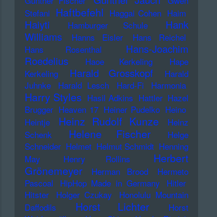
Günther Fischer
Gwen
Haftbefehl
Stefani
Haggai Cohen
Haim
Haiyti
Hank
Hamburger Schule
Williams
Hanns Eisler
Hans Reichel
Hans-Joachim
Hans Rosenthal
Roedelius
Haoe Kerkeling
Hape
Harald Grosskopf
Kerkeling
Harald
Juhnke
Harald Lesch
Hard-Fi
Harmonia
Harry Styles
Hasil Adkins
Hattler
Hazel
Brugger
Heaven 17
Heiner Pudelko
Heino
Heinz Rudolf Kunze
Heintje
Heinz
Helene Fischer
Schenk
Helge
Schneider
Helmet
Helmut Schmidt
Henning
Herbert
May
Henry Rollins
Grönemeyer
Herman Brood
Hermeto
Pascoal
HipHop Made in Germany
Hitler
Hitster
Holger Czukay
Honolulu Mountain
Horst Lichter
Daffodils
Horst