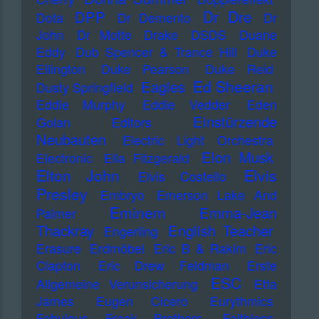
Dr Dre
DPP
Dota
Dr Demento
Dr
John
Dr Motte
Drake
DSDS
Duane
Eddy
Dub Spencer & Trance Hill
Duke
Ellington
Duke Pearson
Duke Reid
Ed Sheeran
Eagles
Dusty Springfield
Eddie Murphy
Eddie Vedder
Eden
Einstürzende
Golan
Editors
Neubauten
Electric Light Orchestra
Elon Musk
Electronic
Ella Fitzgerald
Elton John
Elvis
Elvis Costello
Presley
Embryo
Emerson Lake And
Eminem
Emma-Jean
Palmer
Thackray
English Teacher
Engerling
Erasure
Erdmöbel
Eric B & Rakim
Eric
Clapton
Eric Drew Feldman
Erste
ESC
Allgemeine Verunsicherung
Etta
James
Eugen Cicero
Eurythmics
Fabulous Freak Brothers
Faithless