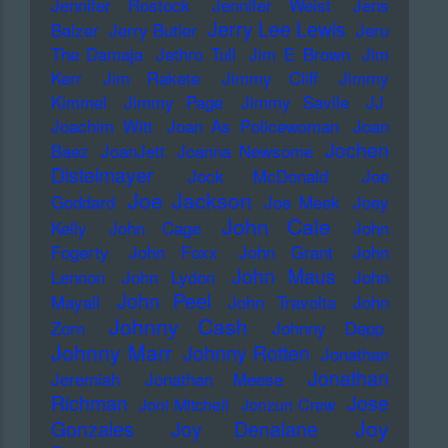
Jennifer Rostock
Jennifer Weist
Jens
Jerry Lee Lewis
Balzer
Jerry Butler
Jeru
The Damaja
Jethro Tull
Jim E Brown
Jim
Kerr
Jim Rakete
Jimmy Cliff
Jimmy
Kimmel
Jimmy Page
Jimmy Savile
JJ
Joachim Witt
Joan As Policewoman
Joan
Jochen
Baez
JoanJett
Joanna Newsome
Distelmayer
Jock McDonald
Joe
Joe Jackson
Goddard
Joe Meek
Joey
John Cale
Kelly
John Cage
John
Fogerty
John Foxx
John Grant
John
John Maus
Lennon
John Lydon
John
John Peel
Mayall
John Travolta
John
Johnny Cash
Zorn
Johnny Depp
Johnny Marr
Johnny Rotten
Jonathan
Jonathan
Jeremiah
Jonathan Meese
Richman
Jose
Joni Mitchell
Jonzun Crew
Joy
Gonzales
Joy Denalane