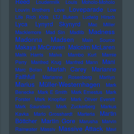
Reed
Loudermilk
Louis Moholo-Moholo
Loveparade
Louvin Brothers
Love
Low
Life Rich Kids
LTJ Bukem
Ludwig Hirsch
Lyca
Lynyrd Skynyrd
Mac Miller
Madness
Macklemore
Mad Sin
Madlib
Madonna
Madsen
Main Source
Makaya McCraven
Malcolm McLaren
Malik Harris
Malva
Mambo Kurt
Mamie
Mani
Perry
Manfred Krug
Manfred Mann
Mariah Carey
Marianne
Marc Bolan
Faithfull
Marianne Rosenberg
Marilyn
Marius Müller-Westernhagen
Mark
Benecke
Mark E Smith
Mark Ernestus
Mark
Forster
Mark Knopfler
Mark Oliver Everett
Mark Saunders
Mark Zuckerberg
Markus
Martin
Kavka
Marlo Grosshardt
Marteria
Martin Gore
Böttcher
Marusha
Marvin
Massive Attack
Rainwater
Massiv
Mavi