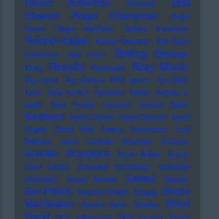
Rod
Rocko Schamoni
Rockwell
Stewart
Roger Champman
Roger
Cicero
Roger McGuinn
Roland Emmerich
Roland Kaiser
Roland Owsnitzki
Rolf Dieter
Rolling Stones
Brinkmann
Rolf Kühn
Rosalia
Roxy Music
Romy
Rosenstolz
Roy Ayers
Roy Orbison
RPS Lanrue
Run-DMC
Rush
Russ Kunkel
Russland
Rutles
Sababa 5
Sade
Sam Fender
Sandow
Sandra Hüller
Santiano
Sarah Connor
Sarah Davachi
Sarah
Engels
Sarah Wild
Sasha
Saturndaze
Saul
Williams
Sault
Schnipo Schranke
Schürze
Scorpions
Scooter
Scott Walker
Scycs
Sean Combs
Sebastian Krumbiegel
Sebastian
Seeed
Studnitzky
Secret Secrets
Sepalot
Sex Pistols
Shane
Seymour Wright
Shaggy
MacGowan
Shirin
Shania Twain
Shellac
David
Sido
Silbermond
Silent Servant
Simina