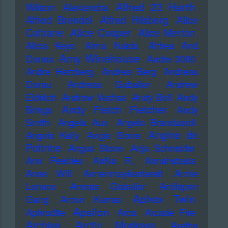
Alfred 23 Harth
Wilson
Alexandra
Alfred Brendel
Alfred Hilsberg
Alice
Alice Cooper
Coltrane
Alice Merton
Alicia Keys
Alma Naidu
Althea And
Amy Winehouse
Donna
Andre 3000
Andre Herzberg
Andrea Berg
Andreas
Dorau
Andreas Gabalier
Andrew
Eldritch
Andrew Vachss
Andy Bell
Andy
Andy Fletch Fletcher
Brings
Andy
Smith
Angela Aux
Angelo Branduardi
Angine de
Angelo Kelly
Angie Stone
Poitrine
Angus Stone
Anja Schneider
Ann Peebles
AnNa R.
Annahstasia
Anne Will
Annenmaykantereit
Annie
Lennox
Anreas Gabalier
Antilopen
Aphex Twin
Gang
Anton Karras
Apsilon
Aphrodite
Arca
Arcade Fire
Archive
Arctic Monkeys
Aretha