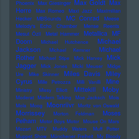
Max Goldt
Max
Phoenix
Max Giesinger
Herre
Max Romeo
Maxi Jazz
Maximilian
MC Conrad
Hecker
MBSounds
Meese
Melody's Echo Chamber
Mense Reents
Metallica
MF
Mesut Özil
Metal Hammer
Michael
Doom
Michael Hutchence
Jackson
Michael
Michael Kemner
Mick
Rother
Michael Stipe
Mick Harvey
Jagger
Mick Jones
Micki Meuser
Midge
Miles Davis
Miley
Ure
Mike Skinner
Cyrus
Mine
Mille Petrozza
Milli Vanilli
Moby
Mittekill
Ministry
Missy Elliott
Moderat
Modern Talking
Moe Jacksch
Mois
Moonriivr
Mola
Moog
Moritz von Oswald
Morrissey
Moses
Morton Feldman
Pelham
Motor Boys Motor
Mouse On Mars
Mozart
MTV
Muddy Waters
Muff Potter
Muppet Show
Münchener Freiheit
My Bloody